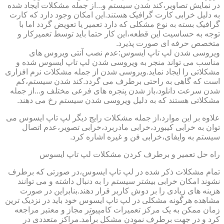
در نمایش تصاویر،کند شدن سیستم و...از جمله مشکلات ایجاد شده
به دلیل خرابی کارت گرافیک هستند.این امکان وجود دارد که کارت
گرافیک بسته به نوع مشکلی که دارد تعمیر یا تعویض گردد اما با
توجه به حساسیت این قطعه،این کار حتما باید توسط تعمیرکار و
متخصص حرفه ای صورت پذیرد.
ویروسی شدن لپ تاپ ایسوس:عدم نصب آنتی ویروس های
مناسب می تواند منجر به ویروسی شدن لپ تاپ ایسوس شده و
مشکلاتی را ایجاد نماید.ویروسی شدن از جمله مشکلات نرم افزاری
است که گاهی به راحتی برطرف می گردد.کند شدن سیستم،کم
شدن سرعت دانلود،باز شدن پنجره های فرعی مختلف و...از جمله
مشکلاتی هستند که به دلیل ویروسی شدن سیستم رخ می دهند.
علاوه بر این موارد،از جمله مشکلات رایج دیگر لپ تاپ ایسوس می
توان به خرابی کیبورد،خرابی مادربرد،خرابی تصویر،عدم اتصال
سیستم به وایفای،خرابی فن و غیره اشاره کرد.
راه حل تعمیر و برطرف کردن مشکلات لپ تاپ ایسوس
تمام مشکلات ذکر شده در لپ تاپ ایسوس،در صورتی که برطرف
نشوند امکان خرابی بیشتر سیستم را به دنبال داشته و می توانند
هزینه های زیادی را بر دوش کاربر قرار دهند.بنابراین در صورت
مشاهده هرگونه مشکلی در لپ تاپ ایسوس خود باید در نزدیک ترین
زمان ممکن به یک مرکز تعمیرات کامپیوتر مجاز و معتبر مراجعه
کرد و در جهت برطرف نمودن مشکل برآمد.مراکز متعددی در