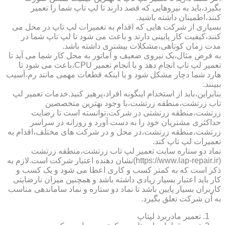
بگیرد،باید به نیروهایی که قصد دارند تا لپ تاپ شما را تعمیر
کنند،اطمینان داشته باشید.
بسیاری از شرکت هایی که اقدام به تعمیرات لپ تاپ در محل می
کنند،کیفیت کار پایینی دارند و باعث می شود تا لپ تاپ شما در
مدت زمان کوتاهی،مشکلات بیشتری داشته باشد.
به فرض مثال،یک نیروی ضعیف و آماتور به محل کار شما می آید تا
تعمیر لپ تاپ انجام دهد و با انجام تعمیر CPU،باعث می شود تا
هارد شما دچار مشکل شود و یا اینکه قطعات مهمی مانند رم،آسیب
ببینند.
بنابراین،باید از استخدام اینگونه افراد،پرهیز کنید.خدمات تعمیر لپ
تاب زرتشت،منطقه زرتشت،با وجود بهترین متخصصین
زرتشت،منطقه زرتشتی در شرکت،توانسته است تا رضایت
حداکثری مشتریان خود را به دست آورد و روزانه در سراسر
زرتشت،منطقه زرتشت،در محل و در شرکت های مختلف،اقدام به
تعمیرات لپ تاپ کند.
نماد دو ستاره سایت تعمیر لپ تاب زرتشت،منطقه زرتشت
(https://www.lap-repair.ir)نشان دهنده اعتبار شرکت است.لازم به
ذکر است که به کمتر کسب و کاری اعطا می شود و یک کسب و
کار باید اعتبار بسیار زیادی داشته باشد و همچنین میزان نارضایتی
کاربران بسیار پایین باشد تا نماد دو ستاره و نماد ساماندهی مناسب
به آن شرکت تعلق بگیرد.
تعمیر مادربرد لپتاپ