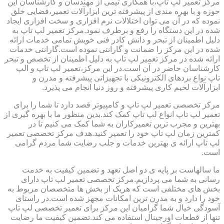
مرکز تعمیر لپ تاپ،با همکاری تیمی از مهندسان و کارشناسان این
حوزه و با بهره مندی از پیشرفته ترین ابزارآلات تعمیر،فضایی خلق
نموده که در آن می توان اختلالات نرم افزاری و سخت افزاری ایجاد
شده در این دستگاه را رفع و برطرف نمود.مرکز تعمیر لپ تاپ به
دلیل اطمینان از تبحر و دانش کادر فنی خویش تمامی خدمات ارائه
شده در این مرکز را ضمانت و گارانتی نموده است.گارانتی خدمات
ارائه شده در مرکز تعمیر لپ تاپ به دلیل اطمینان از تخصص و تبحر
کارشناسان حاضر در آن است.در این مرکز،تعمیر لپ تاپ و الپ
تاپ نواع بردهای الکترونیکی با تجهیزاتی پیشرفته و مدرن و
ابزارآلات لحیم کاری پیشرفته و روز دنیا انجام می پذیرد.
مرکز تخصصی تعمیر لپ تاپ و کامپیوتر قصد دارد تا شما را برای
تعمیر لپ تاپ انواع لپ تاپ کمک کند.بدین منظور ما با بهره گیری از
بهترین و مجرب ترین تعمیرکاران به شما کمک می کنیم تا در
کمترین زمان لپ تاپ خود را تعمیر کنید.هدف مرکز تخصصی تعمیر
لپ تاپ ارائه ی بهترین خدمات و جلب رضایت شما مردم گرامی
است.
ما سالهاست بر پایه ی دو اصل تعهد و تضمین کیفیت به خدمت
رسانی به شما می پردازیم.مرکز تخصصی تعمیر لپ تاپ دارای
بخش های مختلفی است که هریک از بخش ها متخصصان مربوط به
خود را دارد و به مدرن ترین امکانات مجهز شده است.در راستای
آسودگی خیال شما گرامیان این مرکز برای تعمیر تخصصی لپ تاپ
تنها از قطعات اورجینال استفاده می کند.تضمین کیفیت ما رضایت