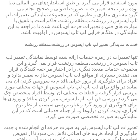
مورد استفاده قرار می گیرد بر طبق استانداردهای بین المللی دنیا
بوده و در نتیجه تعمیرات به صورت اصولی و صحیح انجام می
گیرد.مشتری مداری و نظمی که در مجموعه نمایندگی تعمیرات لپ
تاپ ایسوس در زرتشت،منطقه زرتشت حاکم است،با تلفیق با
مهارت های فنی و تجهیزات حرفه ای،باعث شده تا مراجعه به این
نمایندگی در هنگام خرابی لپ تاپ ایسوس در اولویت باشد.
خدمات نمایندگی تعمیر لپ تاپ ایسوس در زرتشت،منطقه زرتشت
تنها تعمیرات در زمره خدمات ارائه شده توسط نمایندگی تعمیر لپ
تاپ ایسوس در زرتشت،منطقه زرتشت قرار نمی گیرد و این
مجموعه خدمات متعدد دیگری را در اختیار مراجعه کنندگان قرار
می دهد.در بسیاری از مواقع لپ تاپ ایسوس نیاز به تعمیر ندارد و
افراد برای جلوگیری از بروز خرابی،اقدام به سرویس کردن آن می
نمایند.در واقع برای لپ تاپ لپ تاپ ایسوس از جهات مختلف مورد
بررسی قرار گرفته و قطعات مختلف آن توسط افراد متخصص چک
می گردند.بررسی فن لپ تاپ ایسوس،تمیز کردن منافذ و ورودی ها
برای جلوگیری از ورود گرد و غبار،بررسی سیستم از نظر نرم
افزاری،آپدیت کردن درایوها و...از جمله خدماتی است که در این
نمایندگی به صورت تخصصی صورت می گیرد.
تعمیرات لپ تاپ ایسوس نیز به صورت حرفه ای انجام شده و جهت
جلوگیری از ایجاد هزینه های اضافی تلاش می شود تا از تعویض
قطعه جلوگیری شده و در صورت امکان به ترمیم آن پرداخته