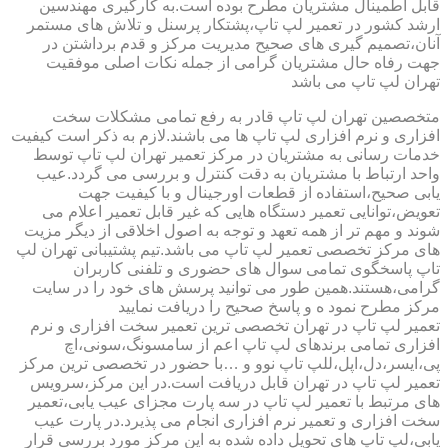
قابل اطمینال مشتریان مطرح بوده است.به کارگیری مهندسین
ارشد کشور در تعمیر لپ تاپ،پشتکار پرسنل و تلاش های مستمر
آنان،تصمیم گیری های صحیح مدیریت مرکز و قدم برداشتن در
جهت رفاه حال مشتریان گرامی از جمله نکات اصلی موفقیت
تهران لپ تاپ می باشد
متخصصین تهران لپ تاپ قادر به رفع تمامی مشکلات سخت
افزاری و نرم افزاری لپ تاپ ها می باشند.لازم به ذکر است کیفیت
خدمات رسانی به مشتریان در مرکز تعمیر تهران لپ تاپ توسط
واحد ارتباط با مشتریان به دقت کنترل و بررسی می گردد.عیب
یابی صحیح،استفاده از قطعات اورجینال و با کیفیت جهت
تعویض،توانایی تعمیر دستگاه هایی که غیر قابل تعمیر اعلام می
شوند و مهم تر از همه تعهد و توجه به اصول اخلاقی از دیگر مزیت
های مرکز تخصصی تعمیر لپ تاپ می باشد.تیم پشتیبانی تهران لپ
تاپ پاسخگوی تمامی سوال های حضوری و تلفنی کاربران
گرامی،هستند.همین طور می توانید پرسش های خود را در سایت
مرکز مطرح نمود ه و پاسخ صحیح را دریافت نمایید
تعمیر لپ تاپ در تهران تخصصی ترین تعمیر سخت افزاری و نرم
افزاری تمامی برندهای لپ تاپ اعم از سامسونگ،سونی،اچ
پی،ایسر،دل،اپل،للپ تاپ نوو و …با حضور در تخصصی ترین مرکز
تعمیر لپ تاپ در تهران قابل دریافت است.در این مرکز،سرویس
های مرتبط با تعمیر لپ تاپ در سه پارت مجزای عیب یابی،تعمیر
سخت افزاری و تعمیر نرم افزاری انجام می پذیرد.در پارت عیب
یابی،لپ تاپ های تحویل داده شده به این مرکز مورد بررسی قرار