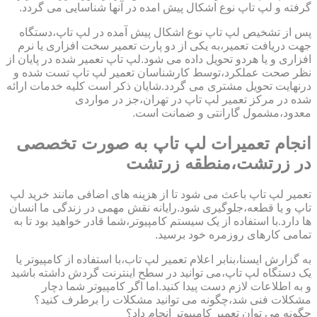
گرفته و لپ تاپ نوع اشکال پیش امده در آنها شناسایی می گردد.
پس از تشخیص لپ تاپ نوع اشکال پیش آمده در لپ تاپ،دستگاه
جهت دریافت تعمیر،به یکی از دو پارت تعمیر سخت افزاری یا نرم
افزاری و یا هردو تحویل داده می شود.لپ تاپ تعمیر شده در پایان از
نظر صحت عملکرد،توسط کارشناسان تعمیر لپ تاپ تست شده و
درنهایت تحویل مشتری می گردد.شایان ذکر است کلیه خدمات ارائه
شده در مرکز تعمیر لپ تاپ در تهران،جز در مواردی
معدود،مشمول گارانتی و ضمانت است.
انجام تعمیرات لپ تاپ به صورت تخصصی
در زرتشت،منطقه زرتشت
تعمیر لپ تاپ باعث می شود تا از هزینه های اضافی مانند خرید لپ
تاپ و یا قطعه،جلوگیری شود.رایانه نقش مهمی در زندگی ما انسان
ها دارد.با استفاده از یک سیستم کامپیوتر،شما قادر خواهید بود تا به
تمامی کارهای روزمره خود برسید.
به گزارش ایسنا،بنابر اعلام تعمیر لپ تاب،با استفاده از کامپیوتر یا
یک دستگاه لپ تاپ،می توانید در سطح اینترنت گردش داشته باشید
و به اطلاعات لازم دست پیدا کنید.اما اگر کامپیوتر شما دچار
مشکلات فنی شد،چگونه می توانید مشکلات را برطرف کنید؟
چگونه می توان تعمیر کامپیوتر انجام داد؟