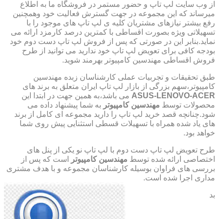
از وب سایت لپ تاپ و حضور مستمر در فروشگاه ما به اطلاع
میرساند که این مجموعه در جهت گسترش فعالیت خود وهمچنین
رفع بیشتر نیازهای مشتریان کلیه ی لپ تاپ های موجود را با
تسهیلاتی ویژه بصورت اقساطی با کمترین درصد کارمزد ارائه می
نماید.بنابر این در صورتی که پس از فروش لپ تاپ دست دوم خود
بودجه کافی برای تعویض لپ تاپ خود ندارید می توانید از طرح
فروش اقساطی مهندسین کامپیوتر بهرمند شوید.
طبق تحقیقات و تجربیات عملی کارشناسان زبده مهندسین
کامپیوتر،سهم بزرگی از بازار لپ تاپ ایران متعلق به برند های
ASUS-LENOVO-ACER
می باشد،به همین جهت در ابتدا این
محصولات توسط
مهندسین کامپیوتر
به شما پیشنهاد داده می
شود.چنانچه قصد خرید لپ تاپ را دارید مجموعه ای کامل از برند
های یاد شده همراه با تسهیلات قسطی استثنایی پیش روی شما
خواهد بود.
طرح تعویض لپ تاپ دست دوم با لپ تاپ نو یکی از پنل های
اختصاصی ارائه شده توسط
مهندسین کامپیوتر
است که پس از
بررسی های فراوان بوسیله کارشناسان مجموعه و با هدف مشتری
مداری اجرا شده است.
بد