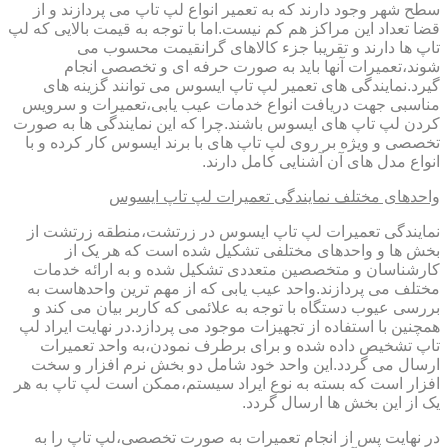
سطح شهر وجود دارند که به تعمیر انواع لپ تاپ می پردازند و از
قضا تعداد این مراکز هم کم نیست.اما با توجه به قیمت بالایی که لپ
تاپ ها دارند و تقریبا جزء کالاهای گرانقیمت محسوب می
شوند،تعمیرات آنها باید به صورت حرفه ای و تخصصی انجام
گیرد.نمایندگی های تعمیر لپ تاپ ایسوس می توانند گزینه های
مناسبی جهت دریافت انواع خدمات عیب یابی،تعمیرات و سرویس
کردن لپ تاپ های ایسوس باشند.چرا که این نمایندگی ها به صورت
تخصصی و ویژه بر روی لپ تاپ های با برند ایسوس کار کرده و با
انواع مدل های آن آشنایی کامل دارند.
واحدهای مختلف نمایندگی تعمیرات لپ تاپ ایسوس
نمایندگی تعمیرات لپ تاپ ایسوس در زرتشت،منطقه زرتشت از
بخش ها و واحدهای مختلفی تشکیل شده است که هر یک از
کارشناسان و متخصصین متعددی تشکیل شده و به ارائه خدمات
مختلف می پردازند.واحد عیب یابی که از مهم ترین واحدهاست به
بررسی عیوب دستگاه با توجه به علائمی که کاربر بیان می کند و
همچنین با استفاده از تجهیزات موجود می پردازد.در نهایت ایراد لپ
تاپ تشخیص داده شده و برای برطرف نمودن،به واحد تعمیرات
ارسال می گردد.این واحد خود شامل دو بخش نرم افزار و سخت
افزار است که بسته به نوع ایراد سیستم،ممکن است لپ تاپ به هر
یک از این بخش ها ارسال گردد.
در نهایت پس از انجام تعمیرات به صورت تخصصی،لپ تاپ را به