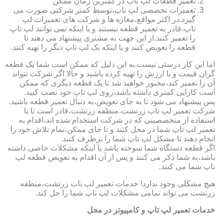
تعمیر قطعات لپ تاپ در کمترین زمان ممکن
تعمیرات تخصصی لپ تاپ،توسط کمتر شرکتی صورت می
گیرد.در اکثر مواقع،مغازه ها و شرکت های تعمیرات لپ
تاپ،قادر به تعمیر قطعه نیستند و یا اینکه نمی توانند لپ تاپ
را تعمیر کنند.از این جهت به مشتری پیشنهاد می دهند تا
قطعه را تعویض کنند و یا اینکه یک لپ تاپ دیگر را تهیه کنند.
اما این کار درستی نیست.به این دلیل که ممکن است شما یک قطعه
گران قیمت و با ارزش را تهیه کرده باشید و حالا اگر شرکت نتواند
آن را تعمیر کند،مجبور خواهید شد تا یک قطعه دیگری که ممکن
است کارایی کمتری داشته باشد،روی لپ تاپ خود نصب کنید.
پس پیشنهاد می شود تا به جای تعویض،به دنبال تعمیر قطعه باشید.
شرکت تعمیر لپ تاب زرتشت،منطقه زرتشت،قادر است تا با
استفاده از متخصصینی که در شرکت استخدام شده اند،اقدام به
تعمیر لپ تاپ شما در محل کنند و تا جای ممکن،تمام تلاش خود را
انجام دهند تا مشکل لپ تاپ شما را برطرف کنند.
اگر قطعه دستگاه شما سوخته باشد یا اینکه مشکلات خاصی داشته
باشد،به شما ذکر می کنند و پس از آن اقدام به تعویض قطعه لپ
تاپ شما می کنند.
هیچ مشکلی وجود ندارد! خدمات تعمیر لپ تاب زرتشت،منطقه
زرتشت می تواند تمامی مشکلات لپ تاپ شما را حل کند.
خدمات تعمیر لپ تاپ و کامپیوتر در محل