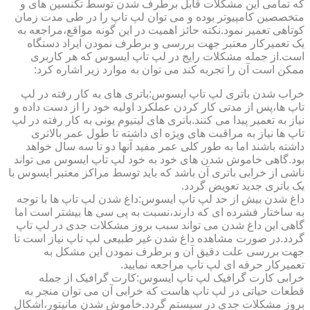
که تمامی این مشکلات قابل برطرف شدن توسط تکنسین های و
متخصصین کامپیوتر بوده و می توان لپ تاپ را در طی مدت زمان
کوتاهی تعمیر نمود.نکته حائز اهمیت در این گونه مواقع،مراجعه به
یک تعمیرکار معتبر جهت بررسی و برطرف نمودن ایراد دستگاه
است.از جمله مشکلات رایج در لپ تاپ ایسوس که هر کاربری
ممکن است آن را تجربه کند می توان به موارد زیر اشاره کرد:
خراب شدن باتری لپ تاپ ایسوس:باتری های به کار رفته در لپ
تاپ ها،پس از مدتی کار کردن عملکرد اولیه خود را از دست داده و
نیاز به تعمیر پیدا می کنند.باتری های لیتیوم یونی به کار رفته در لپ
تاپ ها نیاز به مراقبت های ویژه ای داشته تا طول عمر بالاتری
داشته باشند اما به طور کلی عمر مفید آنها دو تا سه سال خواهد
بود.گاهی خاموش شدن های خود به خود لپ تاپ ایسوس می تواند
ناشی از خرابی باتری آن باشد که باید توسط مراکز معتبر ایسوس با
یک باتری جدید تعویض گردد.
داغ شدن بیش از حد لپ تاپ ایسوس:داغ شدن لپ تاپ ها با توجه
به ساختار فشرده ای که دارند،نسبت به پی سی ها بیشتر است اما
گاهی این داغ شدن می تواند سبب بروز مشکلات جدی در لپ تاپ
گردد.در صورت مشاهده داغ شدن غیر طبیعی لپ تاپ نیاز است تا
جهت بررسی علت دقیق آن و برطرف نمودن این مشکل به
تعمیرکار حرفه ای لپ تاپ مراجعه نمایید.
خرابی کارت گرافیک لپ تاپ ایسوس:کارت گرافیک از جمله
قطعات حیاتی در لپ تاپ هاست که خرابی آن می توان منجر به
بروز مشکلات جدی در سیستم گردد.خاموش شدن مانیتور،اشکال