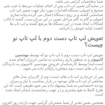
شما متقاضیان گرامی می باشد.
در نمایندگی تعمیر لپ تاپ پس از انجام عملیات مرتبط با عیب یابی
صحیح و اصولی دستگاه،اقدامات مورد نیاز جهت تعمیر لپ تاپ
شناسایی گشته و بر روی دستگاه اِعمال می گردند.پیاده سازی
اصولی و گام به گام مراحل تعمیر در این مرکز،سبب گشته تا غالب
اشکالات ایجاد شده در این دستگاه ها مرتفع گشته و لپ تاپ ها
کیفیت اولیه خویش را بازیابند.
تعویض لپ تاپ دست دوم با لپ تاپ نو
چیست؟
تعویض لپ تاپ دست دوم با لپ تاپ نو که توسط
مهندسین
کامپیوتر
و به منظور یاری رساندن به تمامی عزیزان انجام شده
است،ابتدا توسط کارشناسان فروش مهندسین کامپیوتر به دارندگان
لپ تاپ های دست دوم مشاوره رایگان داده می شود.
پس از خریداری لپ تاپ های دست دوم از کاربران مدل های
مختلفی از لپ تاپ های موجود در بازار متناسب با نیاز و میزان
بودجه اختصاصی،به شما پیشنهاد داده می شود.طبیعی است که این
طرح کاملا به نفع مشتری و در جهت رضایتمندی ایشان ایجاد شده
است.
همچنین ضمن تقدیر از شما مشتریان گرامی جهت بازدید روز افزون