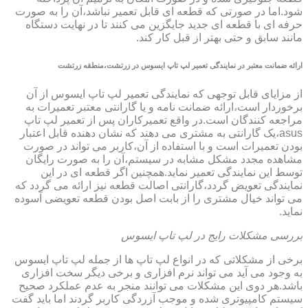
شود.اما در صورتی که قطعه ای قابل تعمیر نباشد،آن را به صورت
حرفه ای با قطعه ای جدید جایگزین می کنند تا در نهایت دستگاه
مانند سابق و حتی بهتر از قبل کار کند.
ارائه ضمانت معتبر در نمایندگی تعمیر لپ تاپ ایسوس در زرتشت،منطقه زرتشت
از مزایای قابل توجهی که نمایندگی تعمیر لپ تاپ ایسوس از آن
برخوردار است،ارائه ضمانت نامه و یا گارانتی معتبر تعمیرات به
مراجعه کنندگان است.در واقع تعمیرکاران پس از تعمیر لپ تاپ
asus،یک گارانتی به مشتری می دهند که نشان دهنده قابل اعتبار
بودن تعمیرات است و با استفاده از آن،کاربر می تواند در صورت
مشاهده مجدد مشکل مشابه در سیستم،آن را به صورت رایگان
توسط این نمایندگی تعمیر نماید.همچنین اگر قطعه ای در این
نمایندگی تعویض گردد،گارانتی اصالت قطعه نیز ارائه می گردد که
می تواند خیال مشتری را از بابت اصل بودن قطعه تعویضی آسوده
نماید.
بررسی مشکلات رایج در لپ تاپ ایسوس
برخی از مشکلاتی که در انواع لپ تاپ ها از جمله لپ تاپ ایسوس
به وجود می آید می تواند نرم افزاری و برخی دیگر سخت افزاری
باشد.هر دوی این مشکلات می توانند منجر به عدم عملکرد صحیح
سیستم کامپیوتری شده و موجب آزردگی کاربر گردند اما باید گفت