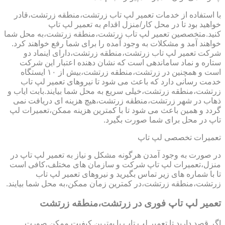
با استفاده از خدمات تعمیر لپ تاب زرتشت،منطقه زرتشت،قادر
خواهید بود تا در محل کار/منزل اقدام به تعمیر لپ تاپ
کنید.متخصصین تعمیر لپ تاب زرتشت،منطقه زرتشت،به محل شما
خواهند آمد و مشکلات به وجود آمده را برای شما رفع خواهند کرد.
شرکت تعمیر لپ تاب زرتشت،منطقه زرتشت،دارای اینماد دو
ستاره و نماد ساماندهی است که نشان دهنده اعتبار این شرکت
است و همچنین در زرتشت،منطقه زرتشت،بیش از ۱۰ ایستگاه
خدمت رسانی دارد که باعث می شود تا نیروهای تعمیر لپ تاب
زرتشت،منطقه زرتشت،خیلی سریع به محل شما بیایند.بابت ایاب و
ذهاب در شهر زرتشت،منطقه زرتشت،هیچ هزینه ای دریافت نمی
گردد و همین باعث می شود تا با کمترین هزینه ممکن،تعمیرات لپ
تاپ در محل برای شما صورت بگیرد.
تعمیرات تخصصی لپ تاپ
در صورت به وجود آمدن هرگونه مشکل و نیاز به تعمیر لپ تاپ در
منزل،تعمیرات لپ تاپ شرکت و سازمان های مختلف،کافی است
تا با شماره های زیر تماس بگیرید و نیروهای تعمیر لپ تاب
زرتشت،منطقه زرتشت،در کمترین زمان ممکن،به محل شما بیایند.
تعمیر لپ تاپ فوری در زرتشت،منطقه زرتشت
اگر قصد دارید تا تعمیر لپ تاپ با بهترین کیفیت ممکن صورت