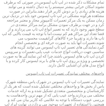
تمام مشکلات ذکر شده در لپ تاپ ایسوس،در صورتی که برطرف
نشوند امکان خرابی بیشتر سیستم را به دنبال داشته و می توانند
هزینه های زیادی را بر دوش کاربر قرار دهند.بنابراین در صورت
مشاهده هرگونه مشکلی در لپ تاپ ایسوس خود باید در نزدیک ترین
زمان ممکن به یک مرکز تعمیرات کامپیوتر مجاز و معتبر مراجعه
کرد و در جهت برطرف نمودن مشکل برآمد.مراکز متعددی در
سطح شهر وجود دارند که به تعمیر انواع لپ تاپ می پردازند و از
قضا تعداد این مراکز هم کم نیست.اما با توجه به قیمت بالایی که لپ
تاپ ها دارند و تقریبا جزء کالاهای گرانقیمت محسوب می
شوند،تعمیرات آنها باید به صورت حرفه ای و تخصصی انجام
گیرد.نمایندگی های تعمیر لپ تاپ ایسوس می توانند گزینه های
مناسبی جهت دریافت انواع خدمات عیب یابی،تعمیرات و سرویس
کردن لپ تاپ های ایسوس باشند.چرا که این نمایندگی ها به صورت
تخصصی و ویژه بر روی لپ تاپ های با برند ایسوس کار کرده و با
انواع مدل های آن آشنایی کامل دارند.
واحدهای مختلف نمایندگی تعمیرات لپ تاپ ایسوس
نمایندگی تعمیرات لپ تاپ ایسوس در شهرک یاس،منطقه شهرک
یاس از بخش ها و واحدهای مختلفی تشکیل شده است که هر یک از
کارشناسان و متخصصین متعددی تشکیل شده و به ارائه خدمات
مختلف می پردازند.واحد عیب یابی که از مهم ترین واحدهاست به
بررسی عیوب دستگاه با توجه به علائمی که کاربر بیان می کند و
همچنین با استفاده از تجهیزات موجود می پردازد.در نهایت ایراد لپ