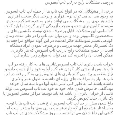
بررسی مشکلات رایج در لپ تاپ ایسوس
برخی از مشکلاتی که در انواع لپ تاپ ها از جمله لپ تاپ ایسوس
به وجود می آید می تواند نرم افزاری و برخی دیگر سخت افزاری
باشد.هر دوی این مشکلات می توانند منجر به عدم عملکرد صحیح
سیستم کامپیوتری شده و موجب آزردگی کاربر گردند اما باید گفت
که تمامی این مشکلات قابل برطرف شدن توسط تکنسین های و
متخصصین کامپیوتر بوده و می توان لپ تاپ را در طی مدت زمان
کوتاهی تعمیر نمود.نکته حائز اهمیت در این گونه مواقع،مراجعه به
یک تعمیرکار معتبر جهت بررسی و برطرف نمودن ایراد دستگاه
است.از جمله مشکلات رایج در لپ تاپ ایسوس که هر کاربری
ممکن است آن را تجربه کند می توان به موارد زیر اشاره کرد:
خراب شدن باتری لپ تاپ ایسوس:باتری های به کار رفته در لپ
تاپ ها،پس از مدتی کار کردن عملکرد اولیه خود را از دست داده و
نیاز به تعمیر پیدا می کنند.باتری های لیتیوم یونی به کار رفته در لپ
تاپ ها نیاز به مراقبت های ویژه ای داشته تا طول عمر بالاتری
داشته باشند اما به طور کلی عمر مفید آنها دو تا سه سال خواهد
بود.گاهی خاموش شدن های خود به خود لپ تاپ ایسوس می تواند
ناشی از خرابی باتری آن باشد که باید توسط مراکز معتبر ایسوس با
یک باتری جدید تعویض گردد.
داغ شدن بیش از حد لپ تاپ ایسوس:داغ شدن لپ تاپ ها با توجه
به ساختار فشرده ای که دارند،نسبت به پی سی ها بیشتر است اما
گاهی این داغ شدن می تواند سبب بروز مشکلات جدی در لپ تاپ