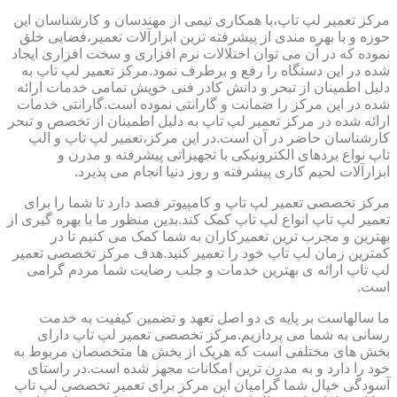
مرکز تعمیر لپ تاپ،با همکاری تیمی از مهندسان و کارشناسان این
حوزه و با بهره مندی از پیشرفته ترین ابزارآلات تعمیر،فضایی خلق
نموده که در آن می توان اختلالات نرم افزاری و سخت افزاری ایجاد
شده در این دستگاه را رفع و برطرف نمود.مرکز تعمیر لپ تاپ به
دلیل اطمینان از تبحر و دانش کادر فنی خویش تمامی خدمات ارائه
شده در این مرکز را ضمانت و گارانتی نموده است.گارانتی خدمات
ارائه شده در مرکز تعمیر لپ تاپ به دلیل اطمینان از تخصص و تبحر
کارشناسان حاضر در آن است.در این مرکز،تعمیر لپ تاپ و الپ
تاپ نواع بردهای الکترونیکی با تجهیزاتی پیشرفته و مدرن و
ابزارآلات لحیم کاری پیشرفته و روز دنیا انجام می پذیرد.
مرکز تخصصی تعمیر لپ تاپ و کامپیوتر قصد دارد تا شما را برای
تعمیر لپ تاپ انواع لپ تاپ کمک کند.بدین منظور ما با بهره گیری از
بهترین و مجرب ترین تعمیرکاران به شما کمک می کنیم تا در
کمترین زمان لپ تاپ خود را تعمیر کنید.هدف مرکز تخصصی تعمیر
لپ تاپ ارائه ی بهترین خدمات و جلب رضایت شما مردم گرامی
است.
ما سالهاست بر پایه ی دو اصل تعهد و تضمین کیفیت به خدمت
رسانی به شما می پردازیم.مرکز تخصصی تعمیر لپ تاپ دارای
بخش های مختلفی است که هریک از بخش ها متخصصان مربوط به
خود را دارد و به مدرن ترین امکانات مجهز شده است.در راستای
آسودگی خیال شما گرامیان این مرکز برای تعمیر تخصصی لپ تاپ