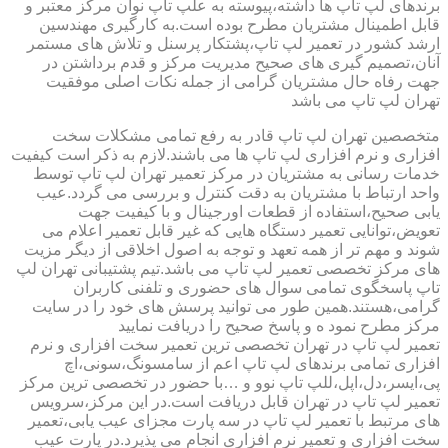
برندهای لپ تاپ ها داشته،پیوسته به علپ تاپ نوان مرکز معتبر و
قابل اطمینال مشتریان مطرح بوده است.به کارگیری مهندسین
ارشد کشور در تعمیر لپ تاپ،پشتکار پرسنل و تلاش های مستمر
آنان،تصمیم گیری های صحیح مدیریت مرکز و قدم برداشتن در
جهت رفاه حال مشتریان گرامی از جمله نکات اصلی موفقیت
تهران لپ تاپ می باشد
متخصصین تهران لپ تاپ قادر به رفع تمامی مشکلات سخت
افزاری و نرم افزاری لپ تاپ ها می باشند.لازم به ذکر است کیفیت
خدمات رسانی به مشتریان در مرکز تعمیر تهران لپ تاپ توسط
واحد ارتباط با مشتریان به دقت کنترل و بررسی می گردد.عیب
یابی صحیح،استفاده از قطعات اورجینال و با کیفیت جهت
تعویض،توانایی تعمیر دستگاه هایی که غیر قابل تعمیر اعلام می
شوند و مهم تر از همه تعهد و توجه به اصول اخلاقی از دیگر مزیت
های مرکز تخصصی تعمیر لپ تاپ می باشد.تیم پشتیبانی تهران لپ
تاپ پاسخگوی تمامی سوال های حضوری و تلفنی کاربران
گرامی،هستند.همین طور می توانید پرسش های خود را در سایت
مرکز مطرح نمود ه و پاسخ صحیح را دریافت نمایید
تعمیر لپ تاپ در تهران تخصصی ترین تعمیر سخت افزاری و نرم
افزاری تمامی برندهای لپ تاپ اعم از سامسونگ،سونی،اچ
پی،ایسر،دل،اپل،للپ تاپ نوو و …با حضور در تخصصی ترین مرکز
تعمیر لپ تاپ در تهران قابل دریافت است.در این مرکز،سرویس
های مرتبط با تعمیر لپ تاپ در سه پارت مجزای عیب یابی،تعمیر
سخت افزاری و تعمیر نرم افزاری انجام می پذیرد.در پارت عیب