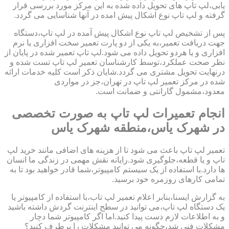
یابی،لپ تاپ های تحویل داده شده به این مرکز مورد بررسی قرار
گرفته و لپ تاپ نوع اشکال پیش امده در آنها شناسایی می گردد.
پس از تشخیص لپ تاپ نوع اشکال پیش آمده در لپ تاپ،دستگاه
جهت دریافت تعمیر،به یکی از دو پارت تعمیر سخت افزاری یا نرم
افزاری و یا هردو تحویل داده می شود.لپ تاپ تعمیر شده در پایان از
نظر صحت عملکرد،توسط کارشناسان تعمیر لپ تاپ تست شده و
درنهایت تحویل مشتری می گردد.شایان ذکر است کلیه خدمات ارائه
شده در مرکز تعمیر لپ تاپ در تهران،جز در مواردی
معدود،مشمول گارانتی و ضمانت است.
انجام تعمیرات لپ تاپ به صورت تخصصی
در شهرک یاس،منطقه شهرک یاس
تعمیر لپ تاپ باعث می شود تا از هزینه های اضافی مانند خرید لپ
تاپ و یا قطعه،جلوگیری شود.رایانه نقش مهمی در زندگی ما انسان
ها دارد.با استفاده از یک سیستم کامپیوتر،شما قادر خواهید بود تا به
تمامی کارهای روزمره خود برسید.
به گزارش ایسنا،بنابر اعلام تعمیر لپ تاب،با استفاده از کامپیوتر یا
یک دستگاه لپ تاپ،می توانید در سطح اینترنت گردش داشته باشید
و به اطلاعات لازم دست پیدا کنید.اما اگر کامپیوتر شما دچار
مشکلات فنی شد،چگونه می توانید مشکلات را برطرف کنید؟