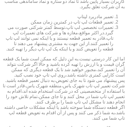
کاربران بسیار پایین باشد تا نماد دو ستاره و نماد ساماندهی مناسب
به آن شرکت تعلق بگیرد.
تعمیر مادربرد لپتاپ
تعمیر قطعات لپ تاپ در کمترین زمان ممکن
تعمیرات تخصصی لپ تاپ،توسط کمتر شرکتی صورت می
گیرد.در اکثر مواقع،مغازه ها و شرکت های تعمیرات لپ
تاپ،قادر به تعمیر قطعه نیستند و یا اینکه نمی توانند لپ تاپ
را تعمیر کنند.از این جهت به مشتری پیشنهاد می دهند تا
قطعه را تعویض کنند و یا اینکه یک لپ تاپ دیگر را تهیه کنند.
اما این کار درستی نیست.به این دلیل که ممکن است شما یک قطعه
گران قیمت و با ارزش را تهیه کرده باشید و حالا اگر شرکت نتواند
آن را تعمیر کند،مجبور خواهید شد تا یک قطعه دیگری که ممکن
است کارایی کمتری داشته باشد،روی لپ تاپ خود نصب کنید.
پس پیشنهاد می شود تا به جای تعویض،به دنبال تعمیر قطعه باشید.
شرکت تعمیر لپ تاب شهرک یاس،منطقه شهرک یاس،قادر است تا
با استفاده از متخصصینی که در شرکت استخدام شده اند،اقدام به
تعمیر لپ تاپ شما در محل کنند و تا جای ممکن،تمام تلاش خود را
انجام دهند تا مشکل لپ تاپ شما را برطرف کنند.
اگر قطعه دستگاه شما سوخته باشد یا اینکه مشکلات خاصی داشته
باشد،به شما ذکر می کنند و پس از آن اقدام به تعویض قطعه لپ
تاپ شما می کنند.