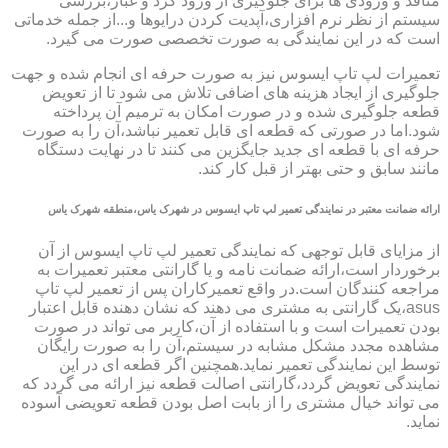
منافذ و ورودی ها برای جلوگیری از ورود گرد و غبار،بررسی
سیستم از نظر نرم افزاری،آپدیت کردن درایوها و...از جمله خدماتی
است که در این نمایندگی به صورت تخصصی صورت می گیرد.
تعمیرات لپ تاپ ایسوس نیز به صورت حرفه ای انجام شده و جهت
جلوگیری از ایجاد هزینه های اضافی تلاش می شود تا از تعویض
قطعه جلوگیری شده و در صورت امکان به ترمیم آن پرداخته
شود.اما در صورتی که قطعه ای قابل تعمیر نباشد،آن را به صورت
حرفه ای با قطعه ای جدید جایگزین می کنند تا در نهایت دستگاه
مانند سابق و حتی بهتر از قبل کار کند.
ارائه ضمانت معتبر در نمایندگی تعمیر لپ تاپ ایسوس در شهرک یاس،منطقه شهرک یاس
از مزایای قابل توجهی که نمایندگی تعمیر لپ تاپ ایسوس از آن
برخوردار است،ارائه ضمانت نامه و یا گارانتی معتبر تعمیرات به
مراجعه کنندگان است.در واقع تعمیرکاران پس از تعمیر لپ تاپ
asus،یک گارانتی به مشتری می دهند که نشان دهنده قابل اعتبار
بودن تعمیرات است و با استفاده از آن،کاربر می تواند در صورت
مشاهده مجدد مشکل مشابه در سیستم،آن را به صورت رایگان
توسط این نمایندگی تعمیر نماید.همچنین اگر قطعه ای در این
نمایندگی تعویض گردد،گارانتی اصالت قطعه نیز ارائه می گردد که
می تواند خیال مشتری را از بابت اصل بودن قطعه تعویضی آسوده
نماید.