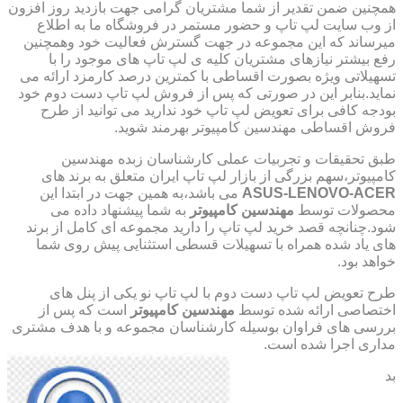
همچنین ضمن تقدیر از شما مشتریان گرامی جهت بازدید روز افزون
از وب سایت لپ تاپ و حضور مستمر در فروشگاه ما به اطلاع
میرساند که این مجموعه در جهت گسترش فعالیت خود وهمچنین
رفع بیشتر نیازهای مشتریان کلیه ی لپ تاپ های موجود را با
تسهیلاتی ویژه بصورت اقساطی با کمترین درصد کارمزد ارائه می
نماید.بنابر این در صورتی که پس از فروش لپ تاپ دست دوم خود
بودجه کافی برای تعویض لپ تاپ خود ندارید می توانید از طرح
فروش اقساطی مهندسین کامپیوتر بهرمند شوید.
طبق تحقیقات و تجربیات عملی کارشناسان زبده مهندسین
کامپیوتر،سهم بزرگی از بازار لپ تاپ ایران متعلق به برند های
ASUS-LENOVO-ACER
می باشد،به همین جهت در ابتدا این
محصولات توسط
مهندسین کامپیوتر
به شما پیشنهاد داده می
شود.چنانچه قصد خرید لپ تاپ را دارید مجموعه ای کامل از برند
های یاد شده همراه با تسهیلات قسطی استثنایی پیش روی شما
خواهد بود.
طرح تعویض لپ تاپ دست دوم با لپ تاپ نو یکی از پنل های
اختصاصی ارائه شده توسط
مهندسین کامپیوتر
است که پس از
بررسی های فراوان بوسیله کارشناسان مجموعه و با هدف مشتری
مداری اجرا شده است.
بد