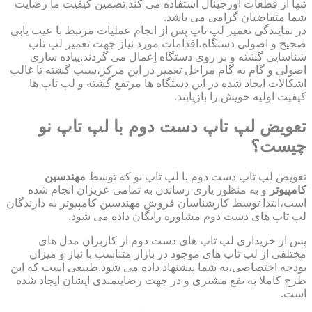
تنها از قطعات اورجینال استفاده می کند.تضمین کیفیت ما رضایت
شما متقاضیان گرامی می باشد.
در نمایندگی تعمیر لپ تاپ پس از انجام عملیات مرتبط با عیب یابی
صحیح و اصولی دستگاه،اقدامات مورد نیاز جهت تعمیر لپ تاپ
شناسایی گشته و بر روی دستگاه اِعمال می گردند.پیاده سازی
اصولی و گام به گام مراحل تعمیر در این مرکز،سبب گشته تا غالب
اشکالات ایجاد شده در این دستگاه ها مرتفع گشته و لپ تاپ ها
کیفیت اولیه خویش را بازیابند.
تعویض لپ تاپ دست دوم با لپ تاپ نو
چیست؟
تعویض لپ تاپ دست دوم با لپ تاپ نو که توسط
مهندسین
کامپیوتر
و به منظور یاری رساندن به تمامی عزیزان انجام شده
است،ابتدا توسط کارشناسان فروش مهندسین کامپیوتر به دارندگان
لپ تاپ های دست دوم مشاوره رایگان داده می شود.
پس از خریداری لپ تاپ های دست دوم از کاربران مدل های
مختلفی از لپ تاپ های موجود در بازار متناسب با نیاز و میزان
بودجه اختصاصی،به شما پیشنهاد داده می شود.طبیعی است که این
طرح کاملا به نفع مشتری و در جهت رضایتمندی ایشان ایجاد شده
است.