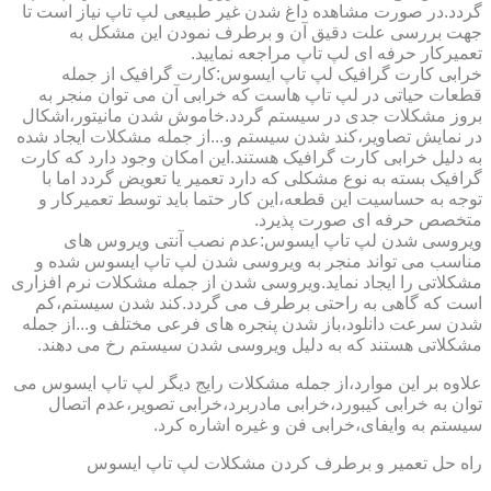
گردد.در صورت مشاهده داغ شدن غیر طبیعی لپ تاپ نیاز است تا
جهت بررسی علت دقیق آن و برطرف نمودن این مشکل به
تعمیرکار حرفه ای لپ تاپ مراجعه نمایید.
خرابی کارت گرافیک لپ تاپ ایسوس:کارت گرافیک از جمله
قطعات حیاتی در لپ تاپ هاست که خرابی آن می توان منجر به
بروز مشکلات جدی در سیستم گردد.خاموش شدن مانیتور،اشکال
در نمایش تصاویر،کند شدن سیستم و...از جمله مشکلات ایجاد شده
به دلیل خرابی کارت گرافیک هستند.این امکان وجود دارد که کارت
گرافیک بسته به نوع مشکلی که دارد تعمیر یا تعویض گردد اما با
توجه به حساسیت این قطعه،این کار حتما باید توسط تعمیرکار و
متخصص حرفه ای صورت پذیرد.
ویروسی شدن لپ تاپ ایسوس:عدم نصب آنتی ویروس های
مناسب می تواند منجر به ویروسی شدن لپ تاپ ایسوس شده و
مشکلاتی را ایجاد نماید.ویروسی شدن از جمله مشکلات نرم افزاری
است که گاهی به راحتی برطرف می گردد.کند شدن سیستم،کم
شدن سرعت دانلود،باز شدن پنجره های فرعی مختلف و...از جمله
مشکلاتی هستند که به دلیل ویروسی شدن سیستم رخ می دهند.
علاوه بر این موارد،از جمله مشکلات رایج دیگر لپ تاپ ایسوس می
توان به خرابی کیبورد،خرابی مادربرد،خرابی تصویر،عدم اتصال
سیستم به وایفای،خرابی فن و غیره اشاره کرد.
راه حل تعمیر و برطرف کردن مشکلات لپ تاپ ایسوس