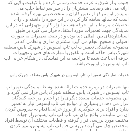
جنوب و از شرق تا غرب خدمت رسانی کرده و با کیفیت بالایی که
ارائه می دهد،رضایت مشتریان را در سراسر نقاط جلب می
نماید.در این مرکز از تعمیرکاران و متخصصینی بهره گرفته شده
است که سالها سابقه کار کردن در این حوزه را داشته و دارای
تحصیلات مرتبط با این حرفه هستند.ابزار کار و تجهیزاتی که در این
نمایندگی جهت تعمیرات مورد استفاده قرار می گیرد بر طبق
استانداردهای بین المللی دنیا بوده و در نتیجه تعمیرات به صورت
اصولی و صحیح انجام می گیرد.مشتری مداری و نظمی که در
مجموعه نمایندگی تعمیرات لپ تاپ ایسوس در شهرک یاس،منطقه
شهرک یاس حاکم است،با تلفیق با مهارت های فنی و تجهیزات
حرفه ای،باعث شده تا مراجعه به این نمایندگی در هنگام خرابی لپ
تاپ ایسوس در اولویت باشد.
خدمات نمایندگی تعمیر لپ تاپ ایسوس در شهرک یاس،منطقه شهرک یاس
تنها تعمیرات در زمره خدمات ارائه شده توسط نمایندگی تعمیر لپ
تاپ ایسوس در شهرک یاس،منطقه شهرک یاس قرار نمی گیرد و
این مجموعه خدمات متعدد دیگری را در اختیار مراجعه کنندگان
قرار می دهد.در بسیاری از مواقع لپ تاپ ایسوس نیاز به تعمیر
ندارد و افراد برای جلوگیری از بروز خرابی،اقدام به سرویس کردن
آن می نمایند.در واقع برای لپ تاپ لپ تاپ ایسوس از جهات
مختلف مورد بررسی قرار گرفته و قطعات مختلف آن توسط افراد
متخصص چک می گردند.بررسی فن لپ تاپ ایسوس،تمیز کردن