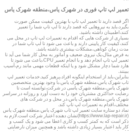
تعمیر لپ تاپ فوری در شهرک یاس،منطقه شهرک یاس
اگر قصد دارید تا تعمیر لپ تاپ با بهترین کیفیت ممکن صورت
بگیرد،باید به نیروهایی که قصد دارند تا لپ تاپ شما را تعمیر
کنند،اطمینان داشته باشید.
بسیاری از شرکت هایی که اقدام به تعمیرات لپ تاپ در محل می
کنند،کیفیت کار پایینی دارند و باعث می شود تا لپ تاپ شما در
مدت زمان کوتاهی،مشکلات بیشتری داشته باشد.
به فرض مثال،یک نیروی ضعیف و آماتور به محل کار شما می آید تا
تعمیر لپ تاپ انجام دهد و با انجام تعمیر CPU،باعث می شود تا
هارد شما دچار مشکل شود و یا اینکه قطعات مهمی مانند رم،آسیب
ببینند.
بنابراین،باید از استخدام اینگونه افراد،پرهیز کنید.خدمات تعمیر لپ
تاب شهرک یاس،منطقه شهرک یاس،با وجود بهترین متخصصین
شهرک یاس،منطقه شهرک یاسی در شرکت،توانسته است تا
رضایت حداکثری مشتریان خود را به دست آورد و روزانه در سراسر
شهرک یاس،منطقه شهرک یاس،در محل و در شرکت های
مختلف،اقدام به تعمیرات لپ تاپ کند.
نماد دو ستاره سایت تعمیر لپ تاب شهرک یاس،منطقه شهرک یاس
(https://www.lap-repair.ir)نشان دهنده اعتبار شرکت است.لازم به
ذکر است که به کمتر کسب و کاری اعطا می شود و یک کسب و
کار باید اعتبار بسیار زیادی داشته باشد و همچنین میزان نارضایتی