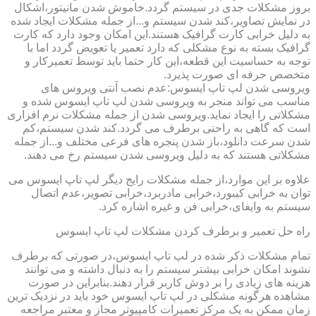
بروز مشکلات جدی در سیستم گردد.خاموش شدن مانیتور،اشکال
در نمایش تصاویر،کند شدن سیستم و...از جمله مشکلات ایجاد شده
به دلیل خرابی کارت گرافیک هستند.این امکان وجود دارد که کارت
گرافیک بسته به نوع مشکلی که دارد تعمیر یا تعویض گردد اما با
توجه به حساسیت این قطعه،این کار حتما باید توسط تعمیرکار و
متخصص حرفه ای صورت پذیرد.
ویروسی شدن لپ تاپ ایسوس:عدم نصب آنتی ویروس های
مناسب می تواند منجر به ویروسی شدن لپ تاپ ایسوس شده و
مشکلاتی را ایجاد نماید.ویروسی شدن از جمله مشکلات نرم افزاری
است که گاهی به راحتی برطرف می گردد.کند شدن سیستم،کم
شدن سرعت دانلود،باز شدن پنجره های فرعی مختلف و...از جمله
مشکلاتی هستند که به دلیل ویروسی شدن سیستم رخ می دهند.
علاوه بر این موارد،از جمله مشکلات رایج دیگر لپ تاپ ایسوس می
توان به خرابی کیبورد،خرابی مادربرد،خرابی تصویر،عدم اتصال
سیستم به وایفای،خرابی فن و غیره اشاره کرد.
راه حل تعمیر و برطرف کردن مشکلات لپ تاپ ایسوس
تمام مشکلات ذکر شده در لپ تاپ ایسوس،در صورتی که برطرف
نشوند امکان خرابی بیشتر سیستم را به دنبال داشته و می توانند
هزینه های زیادی را بر دوش کاربر قرار دهند.بنابراین در صورت
مشاهده هرگونه مشکلی در لپ تاپ ایسوس خود باید در نزدیک ترین
زمان ممکن به یک مرکز تعمیرات کامپیوتر مجاز و معتبر مراجعه