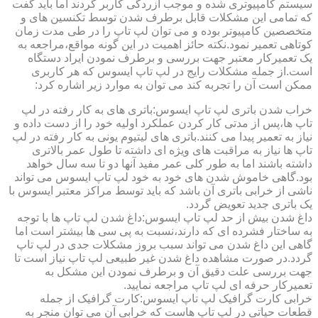
سیستم کامپیوتری شده و موجب آزردگی کاربر گردند اما باید گفت
که تمامی این مشکلات قابل برطرف شدن توسط تکنسین های و
متخصصین کامپیوتر بوده و می توان لپ تاپ را در طی مدت زمان
کوتاهی تعمیر نمود.نکته حائز اهمیت در این گونه مواقع،مراجعه به
یک تعمیرکار معتبر جهت بررسی و برطرف نمودن ایراد دستگاه
است.از جمله مشکلات رایج در لپ تاپ ایسوس که هر کاربری
ممکن است آن را تجربه کند می توان به موارد زیر اشاره کرد:
خراب شدن باتری لپ تاپ ایسوس:باتری های به کار رفته در لپ
تاپ ها،پس از مدتی کار کردن عملکرد اولیه خود را از دست داده و
نیاز به تعمیر پیدا می کنند.باتری های لیتیوم یونی به کار رفته در لپ
تاپ ها نیاز به مراقبت های ویژه ای داشته تا طول عمر بالاتری
داشته باشند اما به طور کلی عمر مفید آنها دو تا سه سال خواهد
بود.گاهی خاموش شدن های خود به خود لپ تاپ ایسوس می تواند
ناشی از خرابی باتری آن باشد که باید توسط مراکز معتبر ایسوس با
یک باتری جدید تعویض گردد.
داغ شدن بیش از حد لپ تاپ ایسوس:داغ شدن لپ تاپ ها با توجه
به ساختار فشرده ای که دارند،نسبت به پی سی ها بیشتر است اما
گاهی این داغ شدن می تواند سبب بروز مشکلات جدی در لپ تاپ
گردد.در صورت مشاهده داغ شدن غیر طبیعی لپ تاپ نیاز است تا
جهت بررسی علت دقیق آن و برطرف نمودن این مشکل به
تعمیرکار حرفه ای لپ تاپ مراجعه نمایید.
خرابی کارت گرافیک لپ تاپ ایسوس:کارت گرافیک از جمله
قطعات حیاتی در لپ تاپ هاست که خرابی آن می توان منجر به