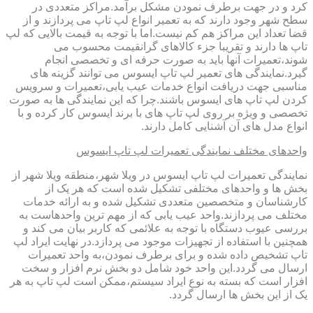
کرد و در جهت برطرف نمودن مشکل برآمد.مراکز متعددی در
سطح شهر وجود دارند که به تعمیر انواع لپ تاپ می پردازند و از
قضا تعداد این مراکز هم کم نیست.اما با توجه به قیمت بالایی که لپ
تاپ ها دارند و تقریبا جزء کالاهای گرانقیمت محسوب می
شوند،تعمیرات آنها باید به صورت حرفه ای و تخصصی انجام
گیرد.نمایندگی های تعمیر لپ تاپ ایسوس می توانند گزینه های
مناسبی جهت دریافت انواع خدمات عیب یابی،تعمیرات و سرویس
کردن لپ تاپ های ایسوس باشند.چرا که این نمایندگی ها به صورت
تخصصی و ویژه بر روی لپ تاپ های با برند ایسوس کار کرده و با
انواع مدل های آن آشنایی کامل دارند.
واحدهای مختلف نمایندگی تعمیرات لپ تاپ ایسوس
نمایندگی تعمیرات لپ تاپ ایسوس در ویلا شهر،منطقه ویلا شهر از
بخش ها و واحدهای مختلفی تشکیل شده است که هر یک از
کارشناسان و متخصصین متعددی تشکیل شده و به ارائه خدمات
مختلف می پردازند.واحد عیب یابی که از مهم ترین واحدهاست به
بررسی عیوب دستگاه با توجه به علائمی که کاربر بیان می کند و
همچنین با استفاده از تجهیزات موجود می پردازد.در نهایت ایراد لپ
تاپ تشخیص داده شده و برای برطرف نمودن،به واحد تعمیرات
ارسال می گردد.این واحد خود شامل دو بخش نرم افزار و سخت
افزار است که بسته به نوع ایراد سیستم،ممکن است لپ تاپ به هر
یک از این بخش ها ارسال گردد.