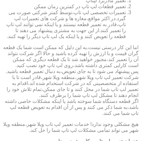
تعمیر مادربرد لپتاپ
تعمیر قطعات لپ تاپ در کمترین زمان ممکن
تعمیرات تخصصی لپ تاپ،توسط کمتر شرکتی صورت می
گیرد.در اکثر مواقع،مغازه ها و شرکت های تعمیرات لپ
تاپ،قادر به تعمیر قطعه نیستند و یا اینکه نمی توانند لپ تاپ
را تعمیر کنند.از این جهت به مشتری پیشنهاد می دهند تا
قطعه را تعویض کنند و یا اینکه یک لپ تاپ دیگر را تهیه کنند.
اما این کار درستی نیست.به این دلیل که ممکن است شما یک قطعه
گران قیمت و با ارزش را تهیه کرده باشید و حالا اگر شرکت نتواند
آن را تعمیر کند،مجبور خواهید شد تا یک قطعه دیگری که ممکن
است کارایی کمتری داشته باشد،روی لپ تاپ خود نصب کنید.
پس پیشنهاد می شود تا به جای تعویض،به دنبال تعمیر قطعه باشید.
شرکت تعمیر لپ تاب ویلا شهر،منطقه ویلا شهر،قادر است تا با
استفاده از متخصصینی که در شرکت استخدام شده اند،اقدام به
تعمیر لپ تاپ شما در محل کنند و تا جای ممکن،تمام تلاش خود را
انجام دهند تا مشکل لپ تاپ شما را برطرف کنند.
اگر قطعه دستگاه شما سوخته باشد یا اینکه مشکلات خاصی داشته
باشد،به شما ذکر می کنند و پس از آن اقدام به تعویض قطعه لپ
تاپ شما می کنند.
هیچ مشکلی وجود ندارد! خدمات تعمیر لپ تاب ویلا شهر،منطقه ویلا
شهر می تواند تمامی مشکلات لپ تاپ شما را حل کند.