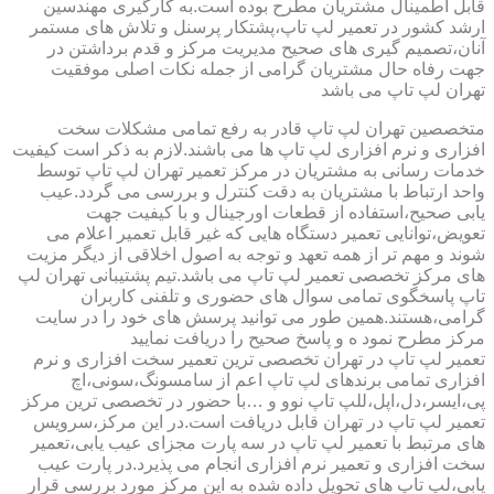
قابل اطمینال مشتریان مطرح بوده است.به کارگیری مهندسین
ارشد کشور در تعمیر لپ تاپ،پشتکار پرسنل و تلاش های مستمر
آنان،تصمیم گیری های صحیح مدیریت مرکز و قدم برداشتن در
جهت رفاه حال مشتریان گرامی از جمله نکات اصلی موفقیت
تهران لپ تاپ می باشد
متخصصین تهران لپ تاپ قادر به رفع تمامی مشکلات سخت
افزاری و نرم افزاری لپ تاپ ها می باشند.لازم به ذکر است کیفیت
خدمات رسانی به مشتریان در مرکز تعمیر تهران لپ تاپ توسط
واحد ارتباط با مشتریان به دقت کنترل و بررسی می گردد.عیب
یابی صحیح،استفاده از قطعات اورجینال و با کیفیت جهت
تعویض،توانایی تعمیر دستگاه هایی که غیر قابل تعمیر اعلام می
شوند و مهم تر از همه تعهد و توجه به اصول اخلاقی از دیگر مزیت
های مرکز تخصصی تعمیر لپ تاپ می باشد.تیم پشتیبانی تهران لپ
تاپ پاسخگوی تمامی سوال های حضوری و تلفنی کاربران
گرامی،هستند.همین طور می توانید پرسش های خود را در سایت
مرکز مطرح نمود ه و پاسخ صحیح را دریافت نمایید
تعمیر لپ تاپ در تهران تخصصی ترین تعمیر سخت افزاری و نرم
افزاری تمامی برندهای لپ تاپ اعم از سامسونگ،سونی،اچ
پی،ایسر،دل،اپل،للپ تاپ نوو و …با حضور در تخصصی ترین مرکز
تعمیر لپ تاپ در تهران قابل دریافت است.در این مرکز،سرویس
های مرتبط با تعمیر لپ تاپ در سه پارت مجزای عیب یابی،تعمیر
سخت افزاری و تعمیر نرم افزاری انجام می پذیرد.در پارت عیب
یابی،لپ تاپ های تحویل داده شده به این مرکز مورد بررسی قرار