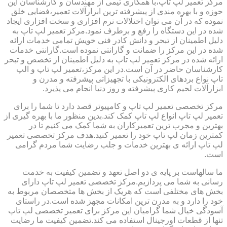
مرکز تعمیر لپ تاپ،با همکاری تیمی از مهندسان و کارشناسان این
حوزه و با بهره مندی از پیشرفته ترین ابزارآلات تعمیر،فضایی خلق
نموده که در آن می توان اختلالات نرم افزاری و سخت افزاری ایجاد
شده در این دستگاه را رفع و برطرف نمود.مرکز تعمیر لپ تاپ به
دلیل اطمینان از تبحر و دانش کادر فنی خویش تمامی خدمات ارائه
شده در این مرکز را ضمانت و گارانتی نموده است.گارانتی خدمات
ارائه شده در مرکز تعمیر لپ تاپ به دلیل اطمینان از تخصص و تبحر
کارشناسان حاضر در آن است.در این مرکز،تعمیر لپ تاپ و الپ
تاپ نواع بردهای الکترونیکی با تجهیزاتی پیشرفته و مدرن و
ابزارآلات لحیم کاری پیشرفته و روز دنیا انجام می پذیرد.
مرکز تخصصی تعمیر لپ تاپ و کامپیوتر قصد دارد تا شما را برای
تعمیر لپ تاپ انواع لپ تاپ کمک کند.بدین منظور ما با بهره گیری از
بهترین و مجرب ترین تعمیرکاران به شما کمک می کنیم تا در
کمترین زمان لپ تاپ خود را تعمیر کنید.هدف مرکز تخصصی تعمیر
لپ تاپ ارائه ی بهترین خدمات و جلب رضایت شما مردم گرامی
است.
ما سالهاست بر پایه ی دو اصل تعهد و تضمین کیفیت به خدمت
رسانی به شما می پردازیم.مرکز تخصصی تعمیر لپ تاپ دارای
بخش های مختلفی است که هریک از بخش ها متخصصان مربوط به
خود را دارد و به مدرن ترین امکانات مجهز شده است.در راستای
آسودگی خیال شما گرامیان این مرکز برای تعمیر تخصصی لپ تاپ
تنها از قطعات اورجینال استفاده می کند.تضمین کیفیت ما رضایت