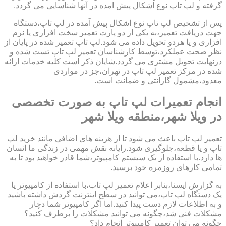
گرفته و لپ تاپ نوع اشکال پیش امده در آنها شناسایی می گردد.
پس از تشخیص لپ تاپ نوع اشکال پیش آمده در لپ تاپ،دستگاه
جهت دریافت تعمیر،به یکی از دو پارت تعمیر سخت افزاری یا نرم
افزاری و یا هردو تحویل داده می شود.لپ تاپ تعمیر شده در پایان از
نظر صحت عملکرد،توسط کارشناسان تعمیر لپ تاپ تست شده و
درنهایت تحویل مشتری می گردد.شایان ذکر است کلیه خدمات ارائه
شده در مرکز تعمیر لپ تاپ در تهران،جز در مواردی
معدود،مشمول گارانتی و ضمانت است.
انجام تعمیرات لپ تاپ به صورت تخصصی
در ویلا شهر،منطقه ویلا شهر
تعمیر لپ تاپ باعث می شود تا از هزینه های اضافی مانند خرید لپ
تاپ و یا قطعه،جلوگیری شود.رایانه نقش مهمی در زندگی ما انسان
ها دارد.با استفاده از یک سیستم کامپیوتر،شما قادر خواهید بود تا به
تمامی کارهای روزمره خود برسید.
به گزارش ایسنا،بنابر اعلام تعمیر لپ تاب،با استفاده از کامپیوتر یا
یک دستگاه لپ تاپ،می توانید در سطح اینترنت گردش داشته باشید
و به اطلاعات لازم دست پیدا کنید.اما اگر کامپیوتر شما دچار
مشکلات فنی شد،چگونه می توانید مشکلات را برطرف کنید؟
چگونه می توان تعمیر کامپیوتر انجام داد؟