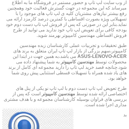
از وب سایت لپ تاپ و حضور مستمر در فروشگاه ما به اطلاع
میرساند که این مجموعه در جهت گسترش فعالیت خود وهمچنین
رفع بیشتر نیازهای مشتریان کلیه ی لپ تاپ های موجود را با
تسهیلاتی ویژه بصورت اقساطی با کمترین درصد کارمزد ارائه می
نماید.بنابر این در صورتی که پس از فروش لپ تاپ دست دوم خود
بودجه کافی برای تعویض لپ تاپ خود ندارید می توانید از طرح
فروش اقساطی مهندسین کامپیوتر بهرمند شوید.
طبق تحقیقات و تجربیات عملی کارشناسان زبده مهندسین
کامپیوتر،سهم بزرگی از بازار لپ تاپ ایران متعلق به برند های
ASUS-LENOVO-ACER
می باشد،به همین جهت در ابتدا این
محصولات توسط
مهندسین کامپیوتر
به شما پیشنهاد داده می
شود.چنانچه قصد خرید لپ تاپ را دارید مجموعه ای کامل از برند
های یاد شده همراه با تسهیلات قسطی استثنایی پیش روی شما
خواهد بود.
طرح تعویض لپ تاپ دست دوم با لپ تاپ نو یکی از پنل های
اختصاصی ارائه شده توسط
مهندسین کامپیوتر
است که پس از
بررسی های فراوان بوسیله کارشناسان مجموعه و با هدف مشتری
مداری اجرا شده است.
بد