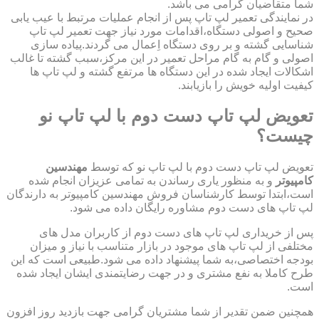
شما متقاضیان گرامی می باشد.
در نمایندگی تعمیر لپ تاپ پس از انجام عملیات مرتبط با عیب یابی
صحیح و اصولی دستگاه،اقدامات مورد نیاز جهت تعمیر لپ تاپ
شناسایی گشته و بر روی دستگاه اِعمال می گردند.پیاده سازی
اصولی و گام به گام مراحل تعمیر در این مرکز،سبب گشته تا غالب
اشکالات ایجاد شده در این دستگاه ها مرتفع گشته و لپ تاپ ها
کیفیت اولیه خویش را بازیابند.
تعویض لپ تاپ دست دوم با لپ تاپ نو
چیست؟
تعویض لپ تاپ دست دوم با لپ تاپ نو که توسط
مهندسین
کامپیوتر
و به منظور یاری رساندن به تمامی عزیزان انجام شده
است،ابتدا توسط کارشناسان فروش مهندسین کامپیوتر به دارندگان
لپ تاپ های دست دوم مشاوره رایگان داده می شود.
پس از خریداری لپ تاپ های دست دوم از کاربران مدل های
مختلفی از لپ تاپ های موجود در بازار متناسب با نیاز و میزان
بودجه اختصاصی،به شما پیشنهاد داده می شود.طبیعی است که این
طرح کاملا به نفع مشتری و در جهت رضایتمندی ایشان ایجاد شده
است.
همچنین ضمن تقدیر از شما مشتریان گرامی جهت بازدید روز افزون