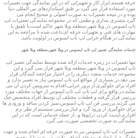
حرفه هستند.ابزار کار و تجهیزاتی که در این نمایندگی جهت تعمیرات
مورد استفاده قرار می گیرد بر طبق استانداردهای بین المللی دنیا
بوده و در نتیجه تعمیرات به صورت اصولی و صحیح انجام می
گیرد.مشتری مداری و نظمی که در مجموعه نمایندگی تعمیرات لپ
تاپ ایسوس در ویلا شهر،منطقه ویلا شهر حاکم است،با تلفیق با
مهارت های فنی و تجهیزات حرفه ای،باعث شده تا مراجعه به این
نمایندگی در هنگام خرابی لپ تاپ ایسوس در اولویت باشد.
خدمات نمایندگی تعمیر لپ تاپ ایسوس در ویلا شهر،منطقه ویلا شهر
تنها تعمیرات در زمره خدمات ارائه شده توسط نمایندگی تعمیر لپ
تاپ ایسوس در ویلا شهر،منطقه ویلا شهر قرار نمی گیرد و این
مجموعه خدمات متعدد دیگری را در اختیار مراجعه کنندگان قرار
می دهد.در بسیاری از مواقع لپ تاپ ایسوس نیاز به تعمیر ندارد و
افراد برای جلوگیری از بروز خرابی،اقدام به سرویس کردن آن می
نمایند.در واقع برای لپ تاپ لپ تاپ ایسوس از جهات مختلف مورد
بررسی قرار گرفته و قطعات مختلف آن توسط افراد متخصص چک
می گردند.بررسی فن لپ تاپ ایسوس،تمیز کردن منافذ و ورودی ها
برای جلوگیری از ورود گرد و غبار،بررسی سیستم از نظر نرم
افزاری،آپدیت کردن درایوها و...از جمله خدماتی است که در این
نمایندگی به صورت تخصصی صورت می گیرد.
تعمیرات لپ تاپ ایسوس نیز به صورت حرفه ای انجام شده و جهت
جلوگیری از ایجاد هزینه های اضافی تلاش می شود تا از تعویض