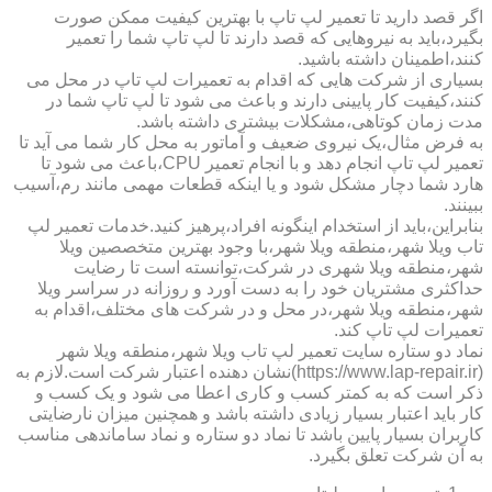
اگر قصد دارید تا تعمیر لپ تاپ با بهترین کیفیت ممکن صورت
بگیرد،باید به نیروهایی که قصد دارند تا لپ تاپ شما را تعمیر
کنند،اطمینان داشته باشید.
بسیاری از شرکت هایی که اقدام به تعمیرات لپ تاپ در محل می
کنند،کیفیت کار پایینی دارند و باعث می شود تا لپ تاپ شما در
مدت زمان کوتاهی،مشکلات بیشتری داشته باشد.
به فرض مثال،یک نیروی ضعیف و آماتور به محل کار شما می آید تا
تعمیر لپ تاپ انجام دهد و با انجام تعمیر CPU،باعث می شود تا
هارد شما دچار مشکل شود و یا اینکه قطعات مهمی مانند رم،آسیب
ببینند.
بنابراین،باید از استخدام اینگونه افراد،پرهیز کنید.خدمات تعمیر لپ
تاب ویلا شهر،منطقه ویلا شهر،با وجود بهترین متخصصین ویلا
شهر،منطقه ویلا شهری در شرکت،توانسته است تا رضایت
حداکثری مشتریان خود را به دست آورد و روزانه در سراسر ویلا
شهر،منطقه ویلا شهر،در محل و در شرکت های مختلف،اقدام به
تعمیرات لپ تاپ کند.
نماد دو ستاره سایت تعمیر لپ تاب ویلا شهر،منطقه ویلا شهر
(https://www.lap-repair.ir)نشان دهنده اعتبار شرکت است.لازم به
ذکر است که به کمتر کسب و کاری اعطا می شود و یک کسب و
کار باید اعتبار بسیار زیادی داشته باشد و همچنین میزان نارضایتی
کاربران بسیار پایین باشد تا نماد دو ستاره و نماد ساماندهی مناسب
به آن شرکت تعلق بگیرد.