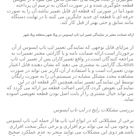
قطعه جلوگیری شده و در صورت امکان به ترمیم آن پرداخته
شود.اما در صورتی که قطعه ای قابل تعمیر نباشد،آن را به صورت
حرفه ای با قطعه ای جدید جایگزین می کنند تا در نهایت دستگاه
مانند سابق و حتی بهتر از قبل کار کند.
ارائه ضمانت معتبر در نمایندگی تعمیر لپ تاپ ایسوس در ویلا شهر،منطقه ویلا شهر
از مزایای قابل توجهی که نمایندگی تعمیر لپ تاپ ایسوس از آن
برخوردار است،ارائه ضمانت نامه و یا گارانتی معتبر تعمیرات به
مراجعه کنندگان است.در واقع تعمیرکاران پس از تعمیر لپ تاپ
asus،یک گارانتی به مشتری می دهند که نشان دهنده قابل اعتبار
بودن تعمیرات است و با استفاده از آن،کاربر می تواند در صورت
مشاهده مجدد مشکل مشابه در سیستم،آن را به صورت رایگان
توسط این نمایندگی تعمیر نماید.همچنین اگر قطعه ای در این
نمایندگی تعویض گردد،گارانتی اصالت قطعه نیز ارائه می گردد که
می تواند خیال مشتری را از بابت اصل بودن قطعه تعویضی آسوده
نماید.
بررسی مشکلات رایج در لپ تاپ ایسوس
برخی از مشکلاتی که در انواع لپ تاپ ها از جمله لپ تاپ ایسوس
به وجود می آید می تواند نرم افزاری و برخی دیگر سخت افزاری
باشد.هر دوی این مشکلات می توانند منجر به عدم عملکرد صحیح