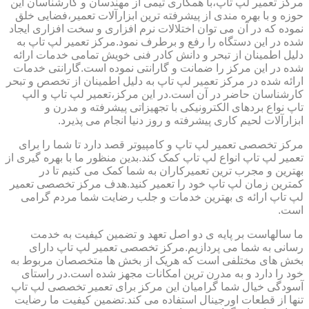
مرکز تعمیر لپ تاپ،با همکاری تیمی از مهندسان و کارشناسان این
حوزه و با بهره مندی از پیشرفته ترین ابزارآلات تعمیر،فضایی خلق
نموده که در آن می توان اختلالات نرم افزاری و سخت افزاری ایجاد
شده در این دستگاه را رفع و برطرف نمود.مرکز تعمیر لپ تاپ به
دلیل اطمینان از تبحر و دانش کادر فنی خویش تمامی خدمات ارائه
شده در این مرکز را ضمانت و گارانتی نموده است.گارانتی خدمات
ارائه شده در مرکز تعمیر لپ تاپ به دلیل اطمینان از تخصص و تبحر
کارشناسان حاضر در آن است.در این مرکز،تعمیر لپ تاپ و الپ
تاپ نواع بردهای الکترونیکی با تجهیزاتی پیشرفته و مدرن و
ابزارآلات لحیم کاری پیشرفته و روز دنیا انجام می پذیرد.
مرکز تخصصی تعمیر لپ تاپ و کامپیوتر قصد دارد تا شما را برای
تعمیر لپ تاپ انواع لپ تاپ کمک کند.بدین منظور ما با بهره گیری از
بهترین و مجرب ترین تعمیرکاران به شما کمک می کنیم تا در
کمترین زمان لپ تاپ خود را تعمیر کنید.هدف مرکز تخصصی تعمیر
لپ تاپ ارائه ی بهترین خدمات و جلب رضایت شما مردم گرامی
است.
ما سالهاست بر پایه ی دو اصل تعهد و تضمین کیفیت به خدمت
رسانی به شما می پردازیم.مرکز تخصصی تعمیر لپ تاپ دارای
بخش های مختلفی است که هریک از بخش ها متخصصان مربوط به
خود را دارد و به مدرن ترین امکانات مجهز شده است.در راستای
آسودگی خیال شما گرامیان این مرکز برای تعمیر تخصصی لپ تاپ
تنها از قطعات اورجینال استفاده می کند.تضمین کیفیت ما رضایت