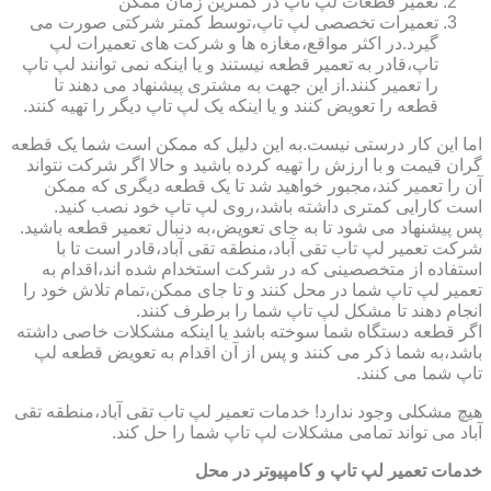
تعمیر قطعات لپ تاپ در کمترین زمان ممکن
تعمیرات تخصصی لپ تاپ،توسط کمتر شرکتی صورت می
گیرد.در اکثر مواقع،مغازه ها و شرکت های تعمیرات لپ
تاپ،قادر به تعمیر قطعه نیستند و یا اینکه نمی توانند لپ تاپ
را تعمیر کنند.از این جهت به مشتری پیشنهاد می دهند تا
قطعه را تعویض کنند و یا اینکه یک لپ تاپ دیگر را تهیه کنند.
اما این کار درستی نیست.به این دلیل که ممکن است شما یک قطعه
گران قیمت و با ارزش را تهیه کرده باشید و حالا اگر شرکت نتواند
آن را تعمیر کند،مجبور خواهید شد تا یک قطعه دیگری که ممکن
است کارایی کمتری داشته باشد،روی لپ تاپ خود نصب کنید.
پس پیشنهاد می شود تا به جای تعویض،به دنبال تعمیر قطعه باشید.
شرکت تعمیر لپ تاب تقی آباد،منطقه تقی آباد،قادر است تا با
استفاده از متخصصینی که در شرکت استخدام شده اند،اقدام به
تعمیر لپ تاپ شما در محل کنند و تا جای ممکن،تمام تلاش خود را
انجام دهند تا مشکل لپ تاپ شما را برطرف کنند.
اگر قطعه دستگاه شما سوخته باشد یا اینکه مشکلات خاصی داشته
باشد،به شما ذکر می کنند و پس از آن اقدام به تعویض قطعه لپ
تاپ شما می کنند.
هیچ مشکلی وجود ندارد! خدمات تعمیر لپ تاب تقی آباد،منطقه تقی
آباد می تواند تمامی مشکلات لپ تاپ شما را حل کند.
خدمات تعمیر لپ تاپ و کامپیوتر در محل