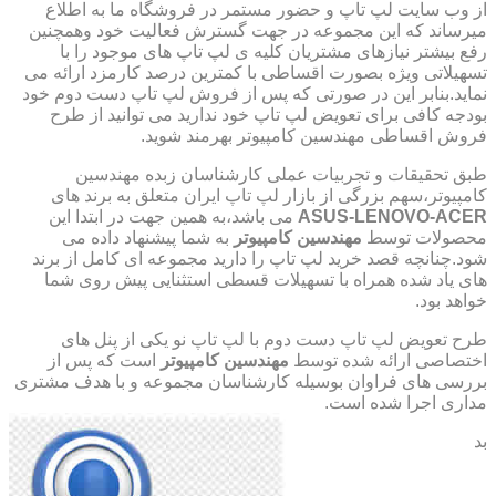
از وب سایت لپ تاپ و حضور مستمر در فروشگاه ما به اطلاع
میرساند که این مجموعه در جهت گسترش فعالیت خود وهمچنین
رفع بیشتر نیازهای مشتریان کلیه ی لپ تاپ های موجود را با
تسهیلاتی ویژه بصورت اقساطی با کمترین درصد کارمزد ارائه می
نماید.بنابر این در صورتی که پس از فروش لپ تاپ دست دوم خود
بودجه کافی برای تعویض لپ تاپ خود ندارید می توانید از طرح
فروش اقساطی مهندسین کامپیوتر بهرمند شوید.
طبق تحقیقات و تجربیات عملی کارشناسان زبده مهندسین
کامپیوتر،سهم بزرگی از بازار لپ تاپ ایران متعلق به برند های
ASUS-LENOVO-ACER
می باشد،به همین جهت در ابتدا این
محصولات توسط
مهندسین کامپیوتر
به شما پیشنهاد داده می
شود.چنانچه قصد خرید لپ تاپ را دارید مجموعه ای کامل از برند
های یاد شده همراه با تسهیلات قسطی استثنایی پیش روی شما
خواهد بود.
طرح تعویض لپ تاپ دست دوم با لپ تاپ نو یکی از پنل های
اختصاصی ارائه شده توسط
مهندسین کامپیوتر
است که پس از
بررسی های فراوان بوسیله کارشناسان مجموعه و با هدف مشتری
مداری اجرا شده است.
بد