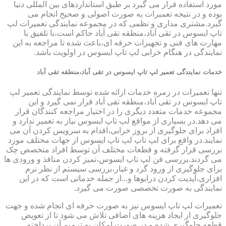
مورد استفاده قرار می گیرد بر طبق استانداردهای بین المللی دنیا
بوده و در نتیجه تعمیرات به صورت اصولی و صحیح انجام می
گیرد.مشتری مداری و نظمی که در مجموعه نمایندگی تعمیرات لپ
تاپ ایسوس در تقی آباد،منطقه تقی آباد حاکم است،با تلفیق با
مهارت های فنی و تجهیزات حرفه ای،باعث شده تا مراجعه به این
نمایندگی در هنگام خرابی لپ تاپ ایسوس در اولویت باشد.
خدمات نمایندگی تعمیر لپ تاپ ایسوس در تقی آباد،منطقه تقی آباد
تنها تعمیرات در زمره خدمات ارائه شده توسط نمایندگی تعمیر لپ
تاپ ایسوس در تقی آباد،منطقه تقی آباد قرار نمی گیرد و این
مجموعه خدمات متعدد دیگری را در اختیار مراجعه کنندگان قرار
می دهد.در بسیاری از مواقع لپ تاپ ایسوس نیاز به تعمیر ندارد و
افراد برای جلوگیری از بروز خرابی،اقدام به سرویس کردن آن می
نمایند.در واقع برای لپ تاپ لپ تاپ ایسوس از جهات مختلف مورد
بررسی قرار گرفته و قطعات مختلف آن توسط افراد متخصص چک
می گردند.بررسی فن لپ تاپ ایسوس،تمیز کردن منافذ و ورودی ها
برای جلوگیری از ورود گرد و غبار،بررسی سیستم از نظر نرم
افزاری،آپدیت کردن درایوها و...از جمله خدماتی است که در این
نمایندگی به صورت تخصصی صورت می گیرد.
تعمیرات لپ تاپ ایسوس نیز به صورت حرفه ای انجام شده و جهت
جلوگیری از ایجاد هزینه های اضافی تلاش می شود تا از تعویض
قطعه جلوگیری شده و در صورت امکان به ترمیم آن پرداخته