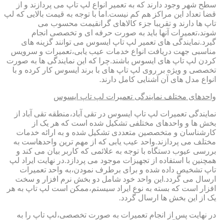
سطح شهر وجود دارند که به تعمیر انواع لپ تاپ می پردازند و از
قضا تعداد این مراکز هم کم نیست.اما با توجه به قیمت بالایی که لپ
تاپ ها دارند و تقریبا جزء کالاهای گرانقیمت محسوب می
شوند،تعمیرات آنها باید به صورت حرفه ای و تخصصی انجام
گیرد.نمایندگی های تعمیر لپ تاپ ایسوس می توانند گزینه های
مناسبی جهت دریافت انواع خدمات عیب یابی،تعمیرات و سرویس
کردن لپ تاپ های ایسوس باشند.چرا که این نمایندگی ها به صورت
تخصصی و ویژه بر روی لپ تاپ های با برند ایسوس کار کرده و با
انواع مدل های آن آشنایی کامل دارند.
واحدهای مختلف نمایندگی تعمیرات لپ تاپ ایسوس
نمایندگی تعمیرات لپ تاپ ایسوس در تقی آباد،منطقه تقی آباد از
بخش ها و واحدهای مختلفی تشکیل شده است که هر یک از
کارشناسان و متخصصین متعددی تشکیل شده و به ارائه خدمات
مختلف می پردازند.واحد عیب یابی که از مهم ترین واحدهاست به
بررسی عیوب دستگاه با توجه به علائمی که کاربر بیان می کند و
همچنین با استفاده از تجهیزات موجود می پردازد.در نهایت ایراد لپ
تاپ تشخیص داده شده و برای برطرف نمودن،به واحد تعمیرات
ارسال می گردد.این واحد خود شامل دو بخش نرم افزار و سخت
افزار است که بسته به نوع ایراد سیستم،ممکن است لپ تاپ به هر
یک از این بخش ها ارسال گردد.
در نهایت پس از انجام تعمیرات به صورت تخصصی،لپ تاپ را به