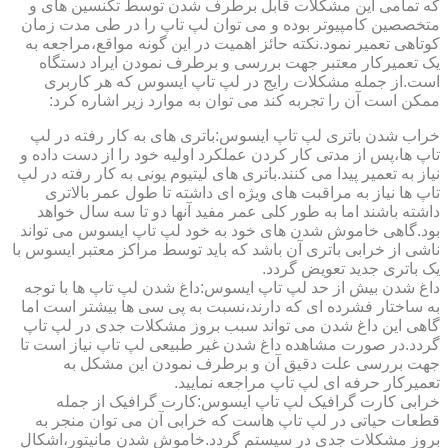
که تمامی این مشکلات قابل برطرف شدن توسط تکنسین های و
متخصصین کامپیوتر بوده و می توان لپ تاپ را در طی مدت زمان
کوتاهی تعمیر نمود.نکته حائز اهمیت در این گونه مواقع،مراجعه به
یک تعمیرکار معتبر جهت بررسی و برطرف نمودن ایراد دستگاه
است.از جمله مشکلات رایج در لپ تاپ ایسوس که هر کاربری
ممکن است آن را تجربه کند می توان به موارد زیر اشاره کرد:
خراب شدن باتری لپ تاپ ایسوس:باتری های به کار رفته در لپ
تاپ ها،پس از مدتی کار کردن عملکرد اولیه خود را از دست داده و
نیاز به تعمیر پیدا می کنند.باتری های لیتیوم یونی به کار رفته در لپ
تاپ ها نیاز به مراقبت های ویژه ای داشته تا طول عمر بالاتری
داشته باشند اما به طور کلی عمر مفید آنها دو تا سه سال خواهد
بود.گاهی خاموش شدن های خود به خود لپ تاپ ایسوس می تواند
ناشی از خرابی باتری آن باشد که باید توسط مراکز معتبر ایسوس با
یک باتری جدید تعویض گردد.
داغ شدن بیش از حد لپ تاپ ایسوس:داغ شدن لپ تاپ ها با توجه
به ساختار فشرده ای که دارند،نسبت به پی سی ها بیشتر است اما
گاهی این داغ شدن می تواند سبب بروز مشکلات جدی در لپ تاپ
گردد.در صورت مشاهده داغ شدن غیر طبیعی لپ تاپ نیاز است تا
جهت بررسی علت دقیق آن و برطرف نمودن این مشکل به
تعمیرکار حرفه ای لپ تاپ مراجعه نمایید.
خرابی کارت گرافیک لپ تاپ ایسوس:کارت گرافیک از جمله
قطعات حیاتی در لپ تاپ هاست که خرابی آن می توان منجر به
بروز مشکلات جدی در سیستم گردد.خاموش شدن مانیتور،اشکال