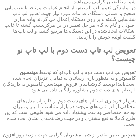
شما متقاضیان گرامی می باشد.
در نمایندگی تعمیر لپ تاپ پس از انجام عملیات مرتبط با عیب یابی
صحیح و اصولی دستگاه،اقدامات مورد نیاز جهت تعمیر لپ تاپ
شناسایی گشته و بر روی دستگاه اِعمال می گردند.پیاده سازی
اصولی و گام به گام مراحل تعمیر در این مرکز،سبب گشته تا غالب
اشکالات ایجاد شده در این دستگاه ها مرتفع گشته و لپ تاپ ها
کیفیت اولیه خویش را بازیابند.
تعویض لپ تاپ دست دوم با لپ تاپ نو
چیست؟
تعویض لپ تاپ دست دوم با لپ تاپ نو که توسط
مهندسین
کامپیوتر
و به منظور یاری رساندن به تمامی عزیزان انجام شده
است،ابتدا توسط کارشناسان فروش مهندسین کامپیوتر به دارندگان
لپ تاپ های دست دوم مشاوره رایگان داده می شود.
پس از خریداری لپ تاپ های دست دوم از کاربران مدل های
مختلفی از لپ تاپ های موجود در بازار متناسب با نیاز و میزان
بودجه اختصاصی،به شما پیشنهاد داده می شود.طبیعی است که این
طرح کاملا به نفع مشتری و در جهت رضایتمندی ایشان ایجاد شده
است.
همچنین ضمن تقدیر از شما مشتریان گرامی جهت بازدید روز افزون