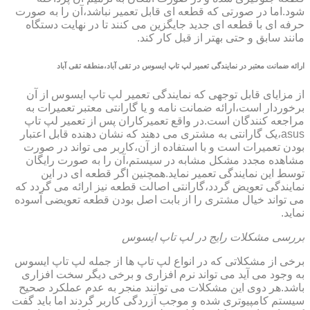
شود.اما در صورتی که قطعه ای قابل تعمیر نباشد،آن را به صورت
حرفه ای با قطعه ای جدید جایگزین می کنند تا در نهایت دستگاه
مانند سابق و حتی بهتر از قبل کار کند.
ارائه ضمانت معتبر در نمایندگی تعمیر لپ تاپ ایسوس در تقی آباد،منطقه تقی آباد
از مزایای قابل توجهی که نمایندگی تعمیر لپ تاپ ایسوس از آن
برخوردار است،ارائه ضمانت نامه و یا گارانتی معتبر تعمیرات به
مراجعه کنندگان است.در واقع تعمیرکاران پس از تعمیر لپ تاپ
asus،یک گارانتی به مشتری می دهند که نشان دهنده قابل اعتبار
بودن تعمیرات است و با استفاده از آن،کاربر می تواند در صورت
مشاهده مجدد مشکل مشابه در سیستم،آن را به صورت رایگان
توسط این نمایندگی تعمیر نماید.همچنین اگر قطعه ای در این
نمایندگی تعویض گردد،گارانتی اصالت قطعه نیز ارائه می گردد که
می تواند خیال مشتری را از بابت اصل بودن قطعه تعویضی آسوده
نماید.
بررسی مشکلات رایج در لپ تاپ ایسوس
برخی از مشکلاتی که در انواع لپ تاپ ها از جمله لپ تاپ ایسوس
به وجود می آید می تواند نرم افزاری و برخی دیگر سخت افزاری
باشد.هر دوی این مشکلات می توانند منجر به عدم عملکرد صحیح
سیستم کامپیوتری شده و موجب آزردگی کاربر گردند اما باید گفت