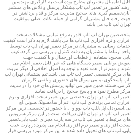
قابل اطمینال مشتریان مطرح بوده است.به کارگیری مهندسین
ارشد کشور در تعمیر لپ تاپ،پشتکار پرسنل و تلاش های مستمر
آنان،تصمیم گیری های صحیح مدیریت مرکز و قدم برداشتن در
جهت رفاه حال مشتریان گرامی از جمله نکات اصلی موفقیت
تهران لپ تاپ می باشد
متخصصین تهران لپ تاپ قادر به رفع تمامی مشکلات سخت
افزاری و نرم افزاری لپ تاپ ها می باشند.لازم به ذکر است کیفیت
خدمات رسانی به مشتریان در مرکز تعمیر تهران لپ تاپ توسط
واحد ارتباط با مشتریان به دقت کنترل و بررسی می گردد.عیب
یابی صحیح،استفاده از قطعات اورجینال و با کیفیت جهت
تعویض،توانایی تعمیر دستگاه هایی که غیر قابل تعمیر اعلام می
شوند و مهم تر از همه تعهد و توجه به اصول اخلاقی از دیگر مزیت
های مرکز تخصصی تعمیر لپ تاپ می باشد.تیم پشتیبانی تهران لپ
تاپ پاسخگوی تمامی سوال های حضوری و تلفنی کاربران
گرامی،هستند.همین طور می توانید پرسش های خود را در سایت
مرکز مطرح نمود ه و پاسخ صحیح را دریافت نمایید
تعمیر لپ تاپ در تهران تخصصی ترین تعمیر سخت افزاری و نرم
افزاری تمامی برندهای لپ تاپ اعم از سامسونگ،سونی،اچ
پی،ایسر،دل،اپل،للپ تاپ نوو و …با حضور در تخصصی ترین مرکز
تعمیر لپ تاپ در تهران قابل دریافت است.در این مرکز،سرویس
های مرتبط با تعمیر لپ تاپ در سه پارت مجزای عیب یابی،تعمیر
سخت افزاری و تعمیر نرم افزاری انجام می پذیرد.در پارت عیب
یابی،لپ تاپ های تحویل داده شده به این مرکز مورد بررسی قرار