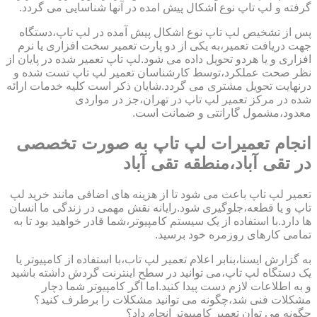
گرفته و لپ تاپ نوع اشکال پیش امده در آنها شناسایی می گردد.
پس از تشخیص لپ تاپ نوع اشکال پیش آمده در لپ تاپ،دستگاه
جهت دریافت تعمیر،به یکی از دو پارت تعمیر سخت افزاری یا نرم
افزاری و یا هردو تحویل داده می شود.لپ تاپ تعمیر شده در پایان از
نظر صحت عملکرد،توسط کارشناسان تعمیر لپ تاپ تست شده و
درنهایت تحویل مشتری می گردد.شایان ذکر است کلیه خدمات ارائه
شده در مرکز تعمیر لپ تاپ در تهران،جز در مواردی
معدود،مشمول گارانتی و ضمانت است.
انجام تعمیرات لپ تاپ به صورت تخصصی
در تقی آباد،منطقه تقی آباد
تعمیر لپ تاپ باعث می شود تا از هزینه های اضافی مانند خرید لپ
تاپ و یا قطعه،جلوگیری شود.رایانه نقش مهمی در زندگی ما انسان
ها دارد.با استفاده از یک سیستم کامپیوتر،شما قادر خواهید بود تا به
تمامی کارهای روزمره خود برسید.
به گزارش ایسنا،بنابر اعلام تعمیر لپ تاب،با استفاده از کامپیوتر یا
یک دستگاه لپ تاپ،می توانید در سطح اینترنت گردش داشته باشید
و به اطلاعات لازم دست پیدا کنید.اما اگر کامپیوتر شما دچار
مشکلات فنی شد،چگونه می توانید مشکلات را برطرف کنید؟
چگونه می توان تعمیر کامپیوتر انجام داد؟