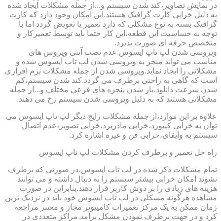
در نمایش تصاویر،کند شدن سیستم و...از جمله مشکلات ایجاد شده
به دلیل خرابی کارت گرافیک هستند.این امکان وجود دارد که کارت
گرافیک بسته به نوع مشکلی که دارد تعمیر یا تعویض گردد اما با
توجه به حساسیت این قطعه،این کار حتما باید توسط تعمیرکار و
متخصص حرفه ای صورت پذیرد.
ویروسی شدن لپ تاپ ایسوس:عدم نصب آنتی ویروس های
مناسب می تواند منجر به ویروسی شدن لپ تاپ ایسوس شده و
مشکلاتی را ایجاد نماید.ویروسی شدن از جمله مشکلات نرم افزاری
است که گاهی به راحتی برطرف می گردد.کند شدن سیستم،کم
شدن سرعت دانلود،باز شدن پنجره های فرعی مختلف و...از جمله
مشکلاتی هستند که به دلیل ویروسی شدن سیستم رخ می دهند.
علاوه بر این موارد،از جمله مشکلات رایج دیگر لپ تاپ ایسوس می
توان به خرابی کیبورد،خرابی مادربرد،خرابی تصویر،عدم اتصال
سیستم به وایفای،خرابی فن و غیره اشاره کرد.
راه حل تعمیر و برطرف کردن مشکلات لپ تاپ ایسوس
تمام مشکلات ذکر شده در لپ تاپ ایسوس،در صورتی که برطرف
نشوند امکان خرابی بیشتر سیستم را به دنبال داشته و می توانند
هزینه های زیادی را بر دوش کاربر قرار دهند.بنابراین در صورت
مشاهده هرگونه مشکلی در لپ تاپ ایسوس خود باید در نزدیک ترین
زمان ممکن به یک مرکز تعمیرات کامپیوتر مجاز و معتبر مراجعه
کرد و در جهت برطرف نمودن مشکل برآمد.مراکز متعددی در