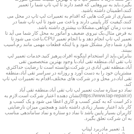
بگیرد،باید به نیروهایی که قصد دارند تا لپ تاپ شما را تعمیر
کنند،اطمینان داشته باشید.
بسیاری از شرکت هایی که اقدام به تعمیرات لپ تاپ در محل می
کنند،کیفیت کار پایینی دارند و باعث می شود تا لپ تاپ شما در
مدت زمان کوتاهی،مشکلات بیشتری داشته باشد.
به فرض مثال،یک نیروی ضعیف و آماتور به محل کار شما می آید تا
تعمیر لپ تاپ انجام دهد و با انجام تعمیر CPU،باعث می شود تا
هارد شما دچار مشکل شود و یا اینکه قطعات مهمی مانند رم،آسیب
ببینند.
بنابراین،باید از استخدام اینگونه افراد،پرهیز کنید.خدمات تعمیر لپ
تاب تقی آباد،منطقه تقی آباد،با وجود بهترین متخصصین تقی
آباد،منطقه تقی آبادی در شرکت،توانسته است تا رضایت حداکثری
مشتریان خود را به دست آورد و روزانه در سراسر تقی آباد،منطقه
تقی آباد،در محل و در شرکت های مختلف،اقدام به تعمیرات لپ تاپ
کند.
نماد دو ستاره سایت تعمیر لپ تاب تقی آباد،منطقه تقی آباد
(https://www.lap-repair.ir)نشان دهنده اعتبار شرکت است.لازم به
ذکر است که به کمتر کسب و کاری اعطا می شود و یک کسب و
کار باید اعتبار بسیار زیادی داشته باشد و همچنین میزان نارضایتی
کاربران بسیار پایین باشد تا نماد دو ستاره و نماد ساماندهی مناسب
به آن شرکت تعلق بگیرد.
تعمیر مادربرد لپتاپ