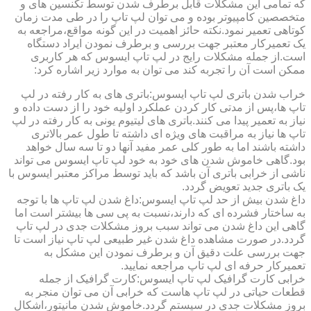
که تمامی این مشکلات قابل برطرف شدن توسط تکنسین های و
متخصصین کامپیوتر بوده و می توان لپ تاپ را در طی مدت زمان
کوتاهی تعمیر نمود.نکته حائز اهمیت در این گونه مواقع،مراجعه به
یک تعمیرکار معتبر جهت بررسی و برطرف نمودن ایراد دستگاه
است.از جمله مشکلات رایج در لپ تاپ ایسوس که هر کاربری
ممکن است آن را تجربه کند می توان به موارد زیر اشاره کرد:
خراب شدن باتری لپ تاپ ایسوس:باتری های به کار رفته در لپ
تاپ ها،پس از مدتی کار کردن عملکرد اولیه خود را از دست داده و
نیاز به تعمیر پیدا می کنند.باتری های لیتیوم یونی به کار رفته در لپ
تاپ ها نیاز به مراقبت های ویژه ای داشته تا طول عمر بالاتری
داشته باشند اما به طور کلی عمر مفید آنها دو تا سه سال خواهد
بود.گاهی خاموش شدن های خود به خود لپ تاپ ایسوس می تواند
ناشی از خرابی باتری آن باشد که باید توسط مراکز معتبر ایسوس با
یک باتری جدید تعویض گردد.
داغ شدن بیش از حد لپ تاپ ایسوس:داغ شدن لپ تاپ ها با توجه
به ساختار فشرده ای که دارند،نسبت به پی سی ها بیشتر است اما
گاهی این داغ شدن می تواند سبب بروز مشکلات جدی در لپ تاپ
گردد.در صورت مشاهده داغ شدن غیر طبیعی لپ تاپ نیاز است تا
جهت بررسی علت دقیق آن و برطرف نمودن این مشکل به
تعمیرکار حرفه ای لپ تاپ مراجعه نمایید.
خرابی کارت گرافیک لپ تاپ ایسوس:کارت گرافیک از جمله
قطعات حیاتی در لپ تاپ هاست که خرابی آن می توان منجر به
بروز مشکلات جدی در سیستم گردد.خاموش شدن مانیتور،اشکال