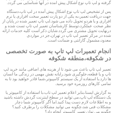
گرفته و لپ تاپ نوع اشکال پیش امده در آنها شناسایی می گردد.
پس از تشخیص لپ تاپ نوع اشکال پیش آمده در لپ تاپ،دستگاه
جهت دریافت تعمیر،به یکی از دو پارت تعمیر سخت افزاری یا نرم
افزاری و یا هردو تحویل داده می شود.لپ تاپ تعمیر شده در پایان از
نظر صحت عملکرد،توسط کارشناسان تعمیر لپ تاپ تست شده و
درنهایت تحویل مشتری می گردد.شایان ذکر است کلیه خدمات ارائه
شده در مرکز تعمیر لپ تاپ در تهران،جز در مواردی
معدود،مشمول گارانتی و ضمانت است.
انجام تعمیرات لپ تاپ به صورت تخصصی
در شکوفه،منطقه شکوفه
تعمیر لپ تاپ باعث می شود تا از هزینه های اضافی مانند خرید لپ
تاپ و یا قطعه،جلوگیری شود.رایانه نقش مهمی در زندگی ما انسان
ها دارد.با استفاده از یک سیستم کامپیوتر،شما قادر خواهید بود تا به
تمامی کارهای روزمره خود برسید.
به گزارش ایسنا،بنابر اعلام تعمیر لپ تاب،با استفاده از کامپیوتر یا
یک دستگاه لپ تاپ،می توانید در سطح اینترنت گردش داشته باشید
و به اطلاعات لازم دست پیدا کنید.اما اگر کامپیوتر شما دچار
مشکلات فنی شد،چگونه می توانید مشکلات را برطرف کنید؟
چگونه می توان تعمیر کامپیوتر انجام داد؟