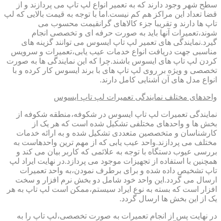
سطح شهر وجود دارند که به تعمیر انواع لپ تاپ می پردازند و از
قضا تعداد این مراکز هم کم نیست.اما با توجه به قیمت بالایی که لپ
تاپ ها دارند و تقریبا جزء کالاهای گرانقیمت محسوب می
شوند،تعمیرات آنها باید به صورت حرفه ای و تخصصی انجام
گیرد.نمایندگی های تعمیر لپ تاپ ایسوس می توانند گزینه های
مناسبی جهت دریافت انواع خدمات عیب یابی،تعمیرات و سرویس
کردن لپ تاپ های ایسوس باشند.چرا که این نمایندگی ها به صورت
تخصصی و ویژه بر روی لپ تاپ های با برند ایسوس کار کرده و با
انواع مدل های آن آشنایی کامل دارند.
واحدهای مختلف نمایندگی تعمیرات لپ تاپ ایسوس
نمایندگی تعمیرات لپ تاپ ایسوس در شکوفه،منطقه شکوفه از
بخش ها و واحدهای مختلفی تشکیل شده است که هر یک از
کارشناسان و متخصصین متعددی تشکیل شده و به ارائه خدمات
مختلف می پردازند.واحد عیب یابی که از مهم ترین واحدهاست به
بررسی عیوب دستگاه با توجه به علائمی که کاربر بیان می کند و
همچنین با استفاده از تجهیزات موجود می پردازد.در نهایت ایراد لپ
تاپ تشخیص داده شده و برای برطرف نمودن،به واحد تعمیرات
ارسال می گردد.این واحد خود شامل دو بخش نرم افزار و سخت
افزار است که بسته به نوع ایراد سیستم،ممکن است لپ تاپ به هر
یک از این بخش ها ارسال گردد.
در نهایت پس از انجام تعمیرات به صورت تخصصی،لپ تاپ را به