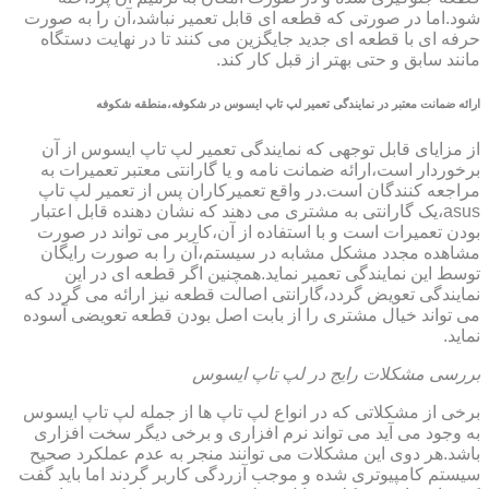
شود.اما در صورتی که قطعه ای قابل تعمیر نباشد،آن را به صورت
حرفه ای با قطعه ای جدید جایگزین می کنند تا در نهایت دستگاه
مانند سابق و حتی بهتر از قبل کار کند.
ارائه ضمانت معتبر در نمایندگی تعمیر لپ تاپ ایسوس در شکوفه،منطقه شکوفه
از مزایای قابل توجهی که نمایندگی تعمیر لپ تاپ ایسوس از آن
برخوردار است،ارائه ضمانت نامه و یا گارانتی معتبر تعمیرات به
مراجعه کنندگان است.در واقع تعمیرکاران پس از تعمیر لپ تاپ
asus،یک گارانتی به مشتری می دهند که نشان دهنده قابل اعتبار
بودن تعمیرات است و با استفاده از آن،کاربر می تواند در صورت
مشاهده مجدد مشکل مشابه در سیستم،آن را به صورت رایگان
توسط این نمایندگی تعمیر نماید.همچنین اگر قطعه ای در این
نمایندگی تعویض گردد،گارانتی اصالت قطعه نیز ارائه می گردد که
می تواند خیال مشتری را از بابت اصل بودن قطعه تعویضی آسوده
نماید.
بررسی مشکلات رایج در لپ تاپ ایسوس
برخی از مشکلاتی که در انواع لپ تاپ ها از جمله لپ تاپ ایسوس
به وجود می آید می تواند نرم افزاری و برخی دیگر سخت افزاری
باشد.هر دوی این مشکلات می توانند منجر به عدم عملکرد صحیح
سیستم کامپیوتری شده و موجب آزردگی کاربر گردند اما باید گفت