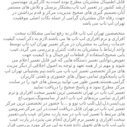
قابل اطمینال مشتریان مطرح بوده است.به کارگیری مهندسین
ارشد کشور در تعمیر لپ تاپ،پشتکار پرسنل و تلاش های مستمر
آنان،تصمیم گیری های صحیح مدیریت مرکز و قدم برداشتن در
جهت رفاه حال مشتریان گرامی از جمله نکات اصلی موفقیت
تهران لپ تاپ می باشد
متخصصین تهران لپ تاپ قادر به رفع تمامی مشکلات سخت
افزاری و نرم افزاری لپ تاپ ها می باشند.لازم به ذکر است کیفیت
خدمات رسانی به مشتریان در مرکز تعمیر تهران لپ تاپ توسط
واحد ارتباط با مشتریان به دقت کنترل و بررسی می گردد.عیب
یابی صحیح،استفاده از قطعات اورجینال و با کیفیت جهت
تعویض،توانایی تعمیر دستگاه هایی که غیر قابل تعمیر اعلام می
شوند و مهم تر از همه تعهد و توجه به اصول اخلاقی از دیگر مزیت
های مرکز تخصصی تعمیر لپ تاپ می باشد.تیم پشتیبانی تهران لپ
تاپ پاسخگوی تمامی سوال های حضوری و تلفنی کاربران
گرامی،هستند.همین طور می توانید پرسش های خود را در سایت
مرکز مطرح نمود ه و پاسخ صحیح را دریافت نمایید
تعمیر لپ تاپ در تهران تخصصی ترین تعمیر سخت افزاری و نرم
افزاری تمامی برندهای لپ تاپ اعم از سامسونگ،سونی،اچ
پی،ایسر،دل،اپل،للپ تاپ نوو و …با حضور در تخصصی ترین مرکز
تعمیر لپ تاپ در تهران قابل دریافت است.در این مرکز،سرویس
های مرتبط با تعمیر لپ تاپ در سه پارت مجزای عیب یابی،تعمیر
سخت افزاری و تعمیر نرم افزاری انجام می پذیرد.در پارت عیب
یابی،لپ تاپ های تحویل داده شده به این مرکز مورد بررسی قرار