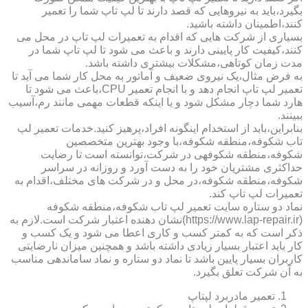
بگیرد،باید به نیروهایی که قصد دارند تا لپ تاپ شما را تعمیر
کنند،اطمینان داشته باشید.
بسیاری از شرکت هایی که اقدام به تعمیرات لپ تاپ در محل می
کنند،کیفیت کار پایینی دارند و باعث می شود تا لپ تاپ شما در
مدت زمان کوتاهی،مشکلات بیشتری داشته باشد.
به فرض مثال،یک نیروی ضعیف و آماتور به محل کار شما می آید تا
تعمیر لپ تاپ انجام دهد و با انجام تعمیر CPU،باعث می شود تا
هارد شما دچار مشکل شود و یا اینکه قطعات مهمی مانند رم،آسیب
ببینند.
بنابراین،باید از استخدام اینگونه افراد،پرهیز کنید.خدمات تعمیر لپ
تاب شکوفه،منطقه شکوفه،با وجود بهترین متخصصین
شکوفه،منطقه شکوفهی در شرکت،توانسته است تا رضایت
حداکثری مشتریان خود را به دست آورد و روزانه در سراسر
شکوفه،منطقه شکوفه،در محل و در شرکت های مختلف،اقدام به
تعمیرات لپ تاپ کند.
نماد دو ستاره سایت تعمیر لپ تاب شکوفه،منطقه شکوفه
(https://www.lap-repair.ir)نشان دهنده اعتبار شرکت است.لازم به
ذکر است که به کمتر کسب و کاری اعطا می شود و یک کسب و
کار باید اعتبار بسیار زیادی داشته باشد و همچنین میزان نارضایتی
کاربران بسیار پایین باشد تا نماد دو ستاره و نماد ساماندهی مناسب
به آن شرکت تعلق بگیرد.
تعمیر مادربرد لپتاپ