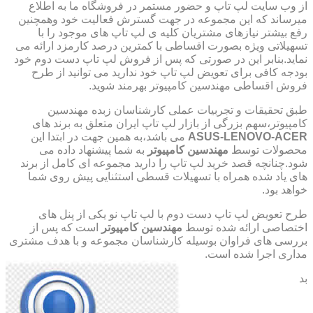
از وب سایت لپ تاپ و حضور مستمر در فروشگاه ما به اطلاع
میرساند که این مجموعه در جهت گسترش فعالیت خود وهمچنین
رفع بیشتر نیازهای مشتریان کلیه ی لپ تاپ های موجود را با
تسهیلاتی ویژه بصورت اقساطی با کمترین درصد کارمزد ارائه می
نماید.بنابر این در صورتی که پس از فروش لپ تاپ دست دوم خود
بودجه کافی برای تعویض لپ تاپ خود ندارید می توانید از طرح
فروش اقساطی مهندسین کامپیوتر بهرمند شوید.
طبق تحقیقات و تجربیات عملی کارشناسان زبده مهندسین
کامپیوتر،سهم بزرگی از بازار لپ تاپ ایران متعلق به برند های
ASUS-LENOVO-ACER
می باشد،به همین جهت در ابتدا این
محصولات توسط
مهندسین کامپیوتر
به شما پیشنهاد داده می
شود.چنانچه قصد خرید لپ تاپ را دارید مجموعه ای کامل از برند
های یاد شده همراه با تسهیلات قسطی استثنایی پیش روی شما
خواهد بود.
طرح تعویض لپ تاپ دست دوم با لپ تاپ نو یکی از پنل های
اختصاصی ارائه شده توسط
مهندسین کامپیوتر
است که پس از
بررسی های فراوان بوسیله کارشناسان مجموعه و با هدف مشتری
مداری اجرا شده است.
بد