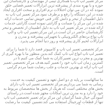
مرکز تعمیر لپ تاپ،با همکاری تیمی از مهندسان و کارشناسان این
حوزه و با بهره مندی از پیشرفته ترین ابزارآلات تعمیر،فضایی خلق
نموده که در آن می توان اختلالات نرم افزاری و سخت افزاری ایجاد
شده در این دستگاه را رفع و برطرف نمود.مرکز تعمیر لپ تاپ به
دلیل اطمینان از تبحر و دانش کادر فنی خویش تمامی خدمات ارائه
شده در این مرکز را ضمانت و گارانتی نموده است.گارانتی خدمات
ارائه شده در مرکز تعمیر لپ تاپ به دلیل اطمینان از تخصص و تبحر
کارشناسان حاضر در آن است.در این مرکز،تعمیر لپ تاپ و الپ
تاپ نواع بردهای الکترونیکی با تجهیزاتی پیشرفته و مدرن و
ابزارآلات لحیم کاری پیشرفته و روز دنیا انجام می پذیرد.
مرکز تخصصی تعمیر لپ تاپ و کامپیوتر قصد دارد تا شما را برای
تعمیر لپ تاپ انواع لپ تاپ کمک کند.بدین منظور ما با بهره گیری از
بهترین و مجرب ترین تعمیرکاران به شما کمک می کنیم تا در
کمترین زمان لپ تاپ خود را تعمیر کنید.هدف مرکز تخصصی تعمیر
لپ تاپ ارائه ی بهترین خدمات و جلب رضایت شما مردم گرامی
است.
ما سالهاست بر پایه ی دو اصل تعهد و تضمین کیفیت به خدمت
رسانی به شما می پردازیم.مرکز تخصصی تعمیر لپ تاپ دارای
بخش های مختلفی است که هریک از بخش ها متخصصان مربوط به
خود را دارد و به مدرن ترین امکانات مجهز شده است.در راستای
آسودگی خیال شما گرامیان این مرکز برای تعمیر تخصصی لپ تاپ
تنها از قطعات اورجینال استفاده می کند.تضمین کیفیت ما رضایت