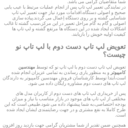
شما متقاضیان گرامی می باشد.
در نمایندگی تعمیر لپ تاپ پس از انجام عملیات مرتبط با عیب یابی
صحیح و اصولی دستگاه،اقدامات مورد نیاز جهت تعمیر لپ تاپ
شناسایی گشته و بر روی دستگاه اِعمال می گردند.پیاده سازی
اصولی و گام به گام مراحل تعمیر در این مرکز،سبب گشته تا غالب
اشکالات ایجاد شده در این دستگاه ها مرتفع گشته و لپ تاپ ها
کیفیت اولیه خویش را بازیابند.
تعویض لپ تاپ دست دوم با لپ تاپ نو
چیست؟
تعویض لپ تاپ دست دوم با لپ تاپ نو که توسط
مهندسین
کامپیوتر
و به منظور یاری رساندن به تمامی عزیزان انجام شده
است،ابتدا توسط کارشناسان فروش مهندسین کامپیوتر به دارندگان
لپ تاپ های دست دوم مشاوره رایگان داده می شود.
پس از خریداری لپ تاپ های دست دوم از کاربران مدل های
مختلفی از لپ تاپ های موجود در بازار متناسب با نیاز و میزان
بودجه اختصاصی،به شما پیشنهاد داده می شود.طبیعی است که این
طرح کاملا به نفع مشتری و در جهت رضایتمندی ایشان ایجاد شده
است.
همچنین ضمن تقدیر از شما مشتریان گرامی جهت بازدید روز افزون