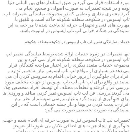
مورد استفاده قرار می گیرد بر طبق استانداردهای بین المللی دنیا
بوده و در نتیجه تعمیرات به صورت اصولی و صحیح انجام می
گیرد.مشتری مداری و نظمی که در مجموعه نمایندگی تعمیرات لپ
تاپ ایسوس در شکوفه،منطقه شکوفه حاکم است،با تلفیق با
مهارت های فنی و تجهیزات حرفه ای،باعث شده تا مراجعه به این
نمایندگی در هنگام خرابی لپ تاپ ایسوس در اولویت باشد.
خدمات نمایندگی تعمیر لپ تاپ ایسوس در شکوفه،منطقه شکوفه
تنها تعمیرات در زمره خدمات ارائه شده توسط نمایندگی تعمیر لپ
تاپ ایسوس در شکوفه،منطقه شکوفه قرار نمی گیرد و این
مجموعه خدمات متعدد دیگری را در اختیار مراجعه کنندگان قرار
می دهد.در بسیاری از مواقع لپ تاپ ایسوس نیاز به تعمیر ندارد و
افراد برای جلوگیری از بروز خرابی،اقدام به سرویس کردن آن می
نمایند.در واقع برای لپ تاپ لپ تاپ ایسوس از جهات مختلف مورد
بررسی قرار گرفته و قطعات مختلف آن توسط افراد متخصص چک
می گردند.بررسی فن لپ تاپ ایسوس،تمیز کردن منافذ و ورودی ها
برای جلوگیری از ورود گرد و غبار،بررسی سیستم از نظر نرم
افزاری،آپدیت کردن درایوها و...از جمله خدماتی است که در این
نمایندگی به صورت تخصصی صورت می گیرد.
تعمیرات لپ تاپ ایسوس نیز به صورت حرفه ای انجام شده و جهت
جلوگیری از ایجاد هزینه های اضافی تلاش می شود تا از تعویض
قطعه جلوگیری شده و در صورت امکان به ترمیم آن پرداخته