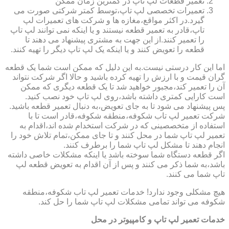
تعمیر قطعات لپ تاپ در کمترین زمان ممکن
تعمیرات تخصصی لپ تاپ،توسط کمتر شرکتی صورت می
گیرد.در اکثر مواقع،مغازه ها و شرکت های تعمیرات لپ
تاپ،قادر به تعمیر قطعه نیستند و یا اینکه نمی توانند لپ تاپ
را تعمیر کنند.از این جهت به مشتری پیشنهاد می دهند تا
قطعه را تعویض کنند و یا اینکه یک لپ تاپ دیگر را تهیه کنند.
اما این کار درستی نیست.به این دلیل که ممکن است شما یک قطعه
گران قیمت و با ارزش را تهیه کرده باشید و حالا اگر شرکت نتواند
آن را تعمیر کند،مجبور خواهید شد تا یک قطعه دیگری که ممکن
است کارایی کمتری داشته باشد،روی لپ تاپ خود نصب کنید.
پس پیشنهاد می شود تا به جای تعویض،به دنبال تعمیر قطعه باشید.
شرکت تعمیر لپ تاب شکوفه،منطقه شکوفه،قادر است تا با
استفاده از متخصصینی که در شرکت استخدام شده اند،اقدام به
تعمیر لپ تاپ شما در محل کنند و تا جای ممکن،تمام تلاش خود را
انجام دهند تا مشکل لپ تاپ شما را برطرف کنند.
اگر قطعه دستگاه شما سوخته باشد یا اینکه مشکلات خاصی داشته
باشد،به شما ذکر می کنند و پس از آن اقدام به تعویض قطعه لپ
تاپ شما می کنند.
هیچ مشکلی وجود ندارد! خدمات تعمیر لپ تاب شکوفه،منطقه
شکوفه می تواند تمامی مشکلات لپ تاپ شما را حل کند.
خدمات تعمیر لپ تاپ و کامپیوتر در محل