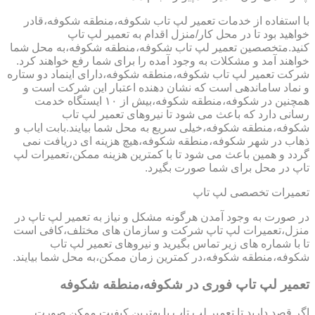
با استفاده از خدمات تعمیر لپ تاب شکوفه،منطقه شکوفه،قادر
خواهید بود تا در محل کار/منزل اقدام به تعمیر لپ تاپ
کنید.متخصصین تعمیر لپ تاب شکوفه،منطقه شکوفه،به محل شما
خواهند آمد و مشکلات به وجود آمده را برای شما رفع خواهند کرد.
شرکت تعمیر لپ تاب شکوفه،منطقه شکوفه،دارای اینماد دو ستاره
و نماد ساماندهی است که نشان دهنده اعتبار این شرکت است و
همچنین در شکوفه،منطقه شکوفه،بیش از ۱۰ ایستگاه خدمت
رسانی دارد که باعث می شود تا نیروهای تعمیر لپ تاب
شکوفه،منطقه شکوفه،خیلی سریع به محل شما بیایند.بابت ایاب و
ذهاب در شهر شکوفه،منطقه شکوفه،هیچ هزینه ای دریافت نمی
گردد و همین باعث می شود تا با کمترین هزینه ممکن،تعمیرات لپ
تاپ در محل برای شما صورت بگیرد.
تعمیرات تخصصی لپ تاپ
در صورت به وجود آمدن هرگونه مشکل و نیاز به تعمیر لپ تاپ در
منزل،تعمیرات لپ تاپ شرکت و سازمان های مختلف،کافی است
تا با شماره های زیر تماس بگیرید و نیروهای تعمیر لپ تاب
شکوفه،منطقه شکوفه،در کمترین زمان ممکن،به محل شما بیایند.
تعمیر لپ تاپ فوری در شکوفه،منطقه شکوفه
اگر قصد دارید تا تعمیر لپ تاپ با بهترین کیفیت ممکن صورت