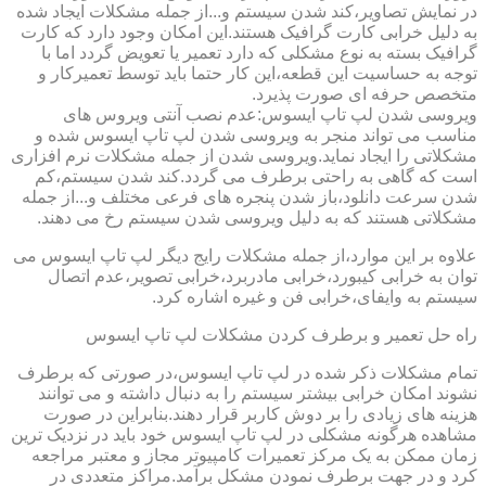
در نمایش تصاویر،کند شدن سیستم و...از جمله مشکلات ایجاد شده
به دلیل خرابی کارت گرافیک هستند.این امکان وجود دارد که کارت
گرافیک بسته به نوع مشکلی که دارد تعمیر یا تعویض گردد اما با
توجه به حساسیت این قطعه،این کار حتما باید توسط تعمیرکار و
متخصص حرفه ای صورت پذیرد.
ویروسی شدن لپ تاپ ایسوس:عدم نصب آنتی ویروس های
مناسب می تواند منجر به ویروسی شدن لپ تاپ ایسوس شده و
مشکلاتی را ایجاد نماید.ویروسی شدن از جمله مشکلات نرم افزاری
است که گاهی به راحتی برطرف می گردد.کند شدن سیستم،کم
شدن سرعت دانلود،باز شدن پنجره های فرعی مختلف و...از جمله
مشکلاتی هستند که به دلیل ویروسی شدن سیستم رخ می دهند.
علاوه بر این موارد،از جمله مشکلات رایج دیگر لپ تاپ ایسوس می
توان به خرابی کیبورد،خرابی مادربرد،خرابی تصویر،عدم اتصال
سیستم به وایفای،خرابی فن و غیره اشاره کرد.
راه حل تعمیر و برطرف کردن مشکلات لپ تاپ ایسوس
تمام مشکلات ذکر شده در لپ تاپ ایسوس،در صورتی که برطرف
نشوند امکان خرابی بیشتر سیستم را به دنبال داشته و می توانند
هزینه های زیادی را بر دوش کاربر قرار دهند.بنابراین در صورت
مشاهده هرگونه مشکلی در لپ تاپ ایسوس خود باید در نزدیک ترین
زمان ممکن به یک مرکز تعمیرات کامپیوتر مجاز و معتبر مراجعه
کرد و در جهت برطرف نمودن مشکل برآمد.مراکز متعددی در