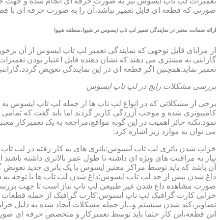
تعمیرات لپ تاپ ایسوس نیز به صورت حرفه ای انجام شده و جهت جلوگ
صورتی که قطعه ای قابل تعمیر نباشد،آن را به صورت حرفه ای با قطعه 
ارائه ضمانت معتبر در نمایندگی تعمیر لپ تاپ ایسوس در شیوا،منطقه شیوا
گارانتی به مشتری می دهند که نشان دهنده قابل اعتبار بودن تعمیرا
تعمیر نماید.همچنین اگر قطعه ای در این نمایندگی تعویض گردد،گاران
بررسی مشکلات رایج در لپ تاپ ایسوس
برخی از مشکلاتی که در انواع لپ تاپ ها از جمله لپ تاپ ایسوس به
کامپیوتری شده و موجب آزردگی کاربر گردند اما باید گفت که تمام
نمود.نکته حائز اهمیت در این گونه مواقع،مراجعه به یک تعمیرکار 
می توان به موارد زیر اشاره کرد:
خراب شدن باتری لپ تاپ ایسوس:باتری های به کار رفته در لپ تاپ ها،پس
نیاز به مراقبت های ویژه ای داشته تا طول عمر بالاتری داشته باشند
آن باشد که باید توسط مراکز معتبر ایسوس با یک باتری جدید تعویض گ
داغ شدن بیش از حد لپ تاپ ایسوس:داغ شدن لپ تاپ ها با توجه به 
صورت مشاهده داغ شدن غیر طبیعی لپ تاپ نیاز است تا جهت بررسی 
خرابی کارت گرافیک لپ تاپ ایسوس:کارت گرافیک از جمله قطعات ح
تصاویر،کند شدن سیستم و...از جمله مشکلات ایجاد شده به دلیل خراب
این قطعه،این کار حتما باید توسط تعمیرکار و متخصص حرفه ای صورت