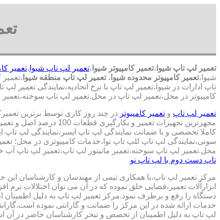
تعم
تعمیر لپ تاپ شیوا
،
تعمیر کامپیوتر شیوا
،
تعمیر لپ تاپ شیوا
،
تعمیر کام
شیوا،
تعمیر کامپیوتر محدوده شیوا
،
تعمیر لپ تاپ منطقه شیوا
،تعمیر 
تاپ ادارات در شیوا،تعمیر لپ تاپ با نرخ اتحادیه،نمایندگی تعمیر لپ 
کامپیوتر در محل،تعمیر لپ تاپ در محل.تعمیر لپ تاپ سوخته،تعمبر ما
تعمیر لپ تاپ
و
تعمیر کامپیوتر
در چند روز کاری توسط برترین تعمیر
مجهزترین تجهیزات تعمیر و بکارگ
کاملا تخصصی و با ضمانت نمایندگی لپ تاپ ایسر،نمایندگی لپ تاپ 
سونی،نمایندگی لپ تاپ للپ تاپ نوا،خدمات کامپیوتری در محل؛ تعمیر
محل.تعمیر لپ تاپ سوخته،تعمبر مانیتور لپ تاپ،تعمیر لپ تاپ آب خو
تاپ دست دوم با لپ تاپ نو
مرکز تعمیر لپ تاپ،با همکاری تیمی از مهندسان و کارشناسان این حوز
ابزارآلات تعمیر،فضایی خلق نموده که در آن می توان اختلالات نرم اف
دستگاه را رفع و برطرف نمود.مرکز تعمیر لپ تاپ به دلیل اطمینان ا
خدمات ارائه شده در این مرکز را ضمانت و گارانتی نموده است.گاران
لپ تاپ به دلیل اطمینان از تخصص و تبحر کارشناسان حاضر در آن اس