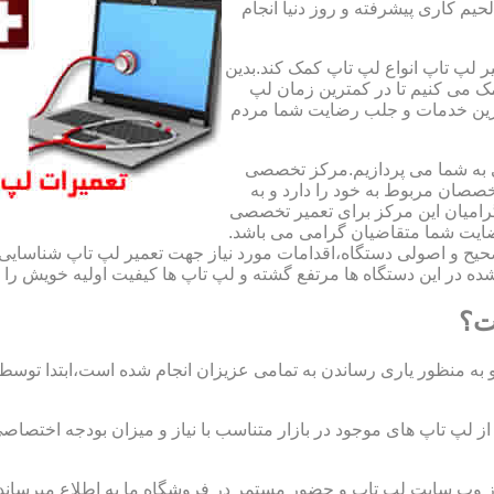
لحیم کاری پیشرفته و روز دنیا انجام
ر لپ تاپ انواع لپ تاپ کمک کند.بدین
مک می کنیم تا در کمترین زمان لپ
هترین خدمات و جلب رضایت شما مردم
ی به شما می پردازیم.مرکز تخصصی
صان مربوط به خود را دارد و به
امیان این مرکز برای تعمیر تخصصی
ضایت شما متقاضیان گرامی می باشد.
صحیح و اصولی دستگاه،اقدامات مورد نیاز جهت تعمیر لپ تاپ شناسایی 
ه در این دستگاه ها مرتفع گشته و لپ تاپ ها کیفیت اولیه خویش را باز
ت؟
 به منظور یاری رساندن به تمامی عزیزان انجام شده است،ابتدا توس
لپ تاپ های موجود در بازار متناسب با نیاز و میزان بودجه اختصاصی
از وب سایت لپ تاپ و حضور مستمر در فروشگاه ما به اطلاع میرسان