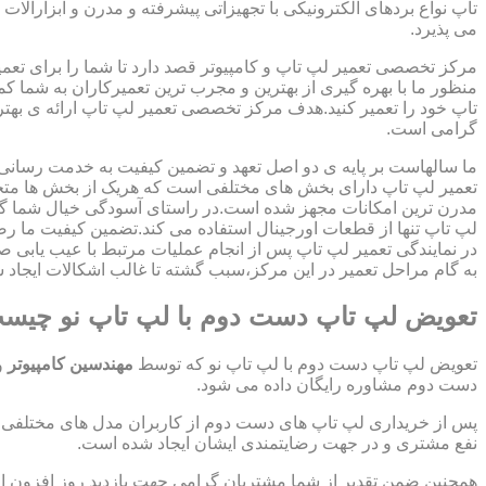
تاپ نواع بردهای الکترونیکی با تجهیزاتی پیشرفته و مدرن و ابزارآلات 
می پذیرد.
مرکز تخصصی تعمیر لپ تاپ و کامپیوتر قصد دارد تا شما را برای تعمی
منظور ما با بهره گیری از بهترین و مجرب ترین تعمیرکاران به شما ک
تاپ خود را تعمیر کنید.هدف مرکز تخصصی تعمیر لپ تاپ ارائه ی ب
گرامی است.
ما سالهاست بر پایه ی دو اصل تعهد و تضمین کیفیت به خدمت رسان
تعمیر لپ تاپ دارای بخش های مختلفی است که هریک از بخش ها متخص
مدرن ترین امکانات مجهز شده است.در راستای آسودگی خیال شما گر
لپ تاپ تنها از قطعات اورجینال استفاده می کند.تضمین کیفیت ما ر
در نمایندگی تعمیر لپ تاپ پس از انجام عملیات مرتبط با عیب یابی 
به گام مراحل تعمیر در این مرکز،سبب گشته تا غالب اشکالات ایجاد شد
تعویض لپ تاپ دست دوم با لپ تاپ نو چیس
تعویض لپ تاپ دست دوم با لپ تاپ نو که توسط
مهندسین کامپیوتر
و
دست دوم مشاوره رایگان داده می شود.
پس از خریداری لپ تاپ های دست دوم از کاربران مدل های مختلفی از 
نفع مشتری و در جهت رضایتمندی ایشان ایجاد شده است.
همچنین ضمن تقدیر از شما مشتریان گرامی جهت بازدید روز افزون 