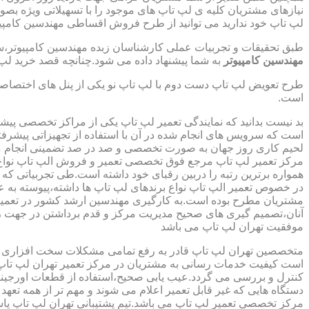
نیازهای مشتریان کلیه ی لپ تاپ های موجود را با تسهیلاتی ویژه ب
لپ تاپ خود ندارید می توانید از طرح فروش اقساطی مهندسین کامپیو
طبق تحقیقات و تجربیات عملی کارشناسان زبده مهندسین کامپیوتر،سهم
مهندسین کامپیوتر
به شما پیشنهاد داده می شود.چنانچه قصد خرید لپ 
طرح تعویض لپ تاپ دست دوم با لپ تاپ نو یکی از پنل های اختصاص
است.
بد نیست بدانید که نمایندگی تعمیر لپ تاپ یکی از مراکز تخصصی پیش
است که سرویس های انجام شده در آن با استفاده از تجهیزاتی پیشرفته
لحیم کاری روز جهان به صورت تخصصی و صد در صد تضمینی انجام م
مرکز تعمیر لپ تاپ مرجع فوق تخصصی تعمیر و فروش الپ تاپ نواع بر
همواره برترین رتبه را دربین رقبای خود داشته است.طی تجربیاتی ک
در خصوص تعمیر الپ تاپ نواع برندهای لپ تاپ ها داشته،پیوسته به ع
مشتریان مطرح بوده است.به کارگیری مهندسین ارشد کشور در تعمیر
آنان،تصمیم گیری های صحیح مدیریت مرکز و قدم برداشتن در جهت ر
موفقیت تهران لپ تاپ می باشد
متخصصین تهران لپ تاپ قادر به رفع تمامی مشکلات سخت افزاری و ن
است کیفیت خدمات رسانی به مشتریان در مرکز تعمیر تهران لپ تاپ 
کنترل و بررسی می گردد.عیب یابی صحیح،استفاده از قطعات اورجینال
دستگاه هایی که غیر قابل تعمیر اعلام می شوند و مهم تر از همه تعهد
مرکز تخصصی تعمیر لپ تاپ می باشد.تیم پشتیبانی تهران لپ تاپ پ