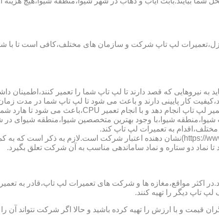
 شما بیایند.بابت ایاب و ذهاب در شهر شیوا،منطقه شیوا،هیچ هزینه ا
نزل،تعمیرات لپ تاپ شرکت و سازمان های مختلف،کافی است تا با شما
 به نیروهایی که قصد دارند تا لپ تاپ شما را تعمیر کنند،اطمینان داشت
،کیفیت کار پایینی دارند و باعث می شود تا لپ تاپ شما در مدت زما
ارد شما دچار مشکل شود و یا اینکه قطعات مهمی مانند رم،آسیب ببینند.
لپ تاب شیوا،منطقه شیوا،با وجود بهترین متخصصین شیوا،منطقه شیوای 
ختلف،اقدام به تعمیرات لپ تاپ کند.
نماد دو ستاره سایت تعمیر لپ تاب شیوا،منطقه شیوا (https://www.lap-repair.ir)نشان دهنده ا
د تا نماد دو ستاره و نماد ساماندهی مناسب به آن شرکت تعلق بگیرد.
ر مواقع،مغازه ها و شرکت های تعمیرات لپ تاپ،قادر به تعمیر قطعه ن
لپ تاپ دیگر را تهیه کنند.
ن قیمت و با ارزش را تهیه کرده باشید و حالا اگر شرکت نتواند آن ر