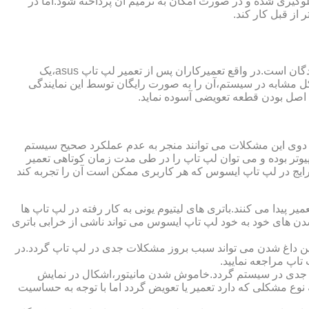
گیری شده و در صورت امکان به ترمیم آن پرداخته شود.اما در
از قبل کار کند.
از مزایای قابل توجهی که نمایندگی تعمیر لپ تاپ ایسوس از آن برخوردار است،ارائه ضمانت نامه و یا گارانتی معتبر تعمیرات به مراجعه کنندگان است.در واقع تعمیرکاران پس از تعمیر لپ تاپ asus،یک
کل مشابه در سیستم،آن را به صورت رایگان توسط این نمایندگی
ت اصل بودن قطعه تعویضی آسوده نماید.
ر دوی این مشکلات می توانند منجر به عدم عملکرد صحیح سیستم
تر بوده و می توان لپ تاپ را در طی مدت زمان کوتاهی تعمیر
رایج در لپ تاپ ایسوس که هر کاربری ممکن است آن را تجربه کند
 پیدا می کنند.باتری های لیتیوم یونی به کار رفته در لپ تاپ ها
 شدن های خود به خود لپ تاپ ایسوس می تواند ناشی از خرابی باتری
این داغ شدن می تواند سبب بروز مشکلات جدی در لپ تاپ گردد.در
اپ مراجعه نمایید.
 جدی در سیستم گردد.خاموش شدن مانیتور،اشکال در نمایش
نوع مشکلی که دارد تعمیر یا تعویض گردد اما با توجه به حساسیت