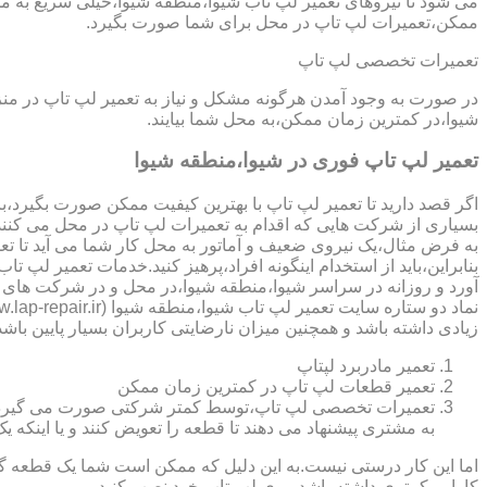
می شود تا نیروهای تعمیر لپ تاب شیوا،منطقه شیوا،خیلی سریع به محل
ممکن،تعمیرات لپ تاپ در محل برای شما صورت بگیرد.
تعمیرات تخصصی لپ تاپ
در صورت به وجود آمدن هرگونه مشکل و نیاز به تعمیر لپ تاپ در م
شیوا،در کمترین زمان ممکن،به محل شما بیایند.
تعمیر لپ تاپ فوری در شیوا،منطقه شیوا
اگر قصد دارید تا تعمیر لپ تاپ با بهترین کیفیت ممکن صورت بگیرد،باید
بسیاری از شرکت هایی که اقدام به تعمیرات لپ تاپ در محل می کنند
به فرض مثال،یک نیروی ضعیف و آماتور به محل کار شما می آید تا تعمیر لپ تاپ انجام دهد و با انجام تعمیر CPU،باعث می شود تا ه
بنابراین،باید از استخدام اینگونه افراد،پرهیز کنید.خدمات تعمیر 
آورد و روزانه در سراسر شیوا،منطقه شیوا،در محل و در شرکت های م
زیادی داشته باشد و همچنین میزان نارضایتی کاربران بسیار پایین باش
تعمیر مادربرد لپتاپ
تعمیر قطعات لپ تاپ در کمترین زمان ممکن
تعمیرات تخصصی لپ تاپ،توسط کمتر شرکتی صورت می گیرد.در اکث
به مشتری پیشنهاد می دهند تا قطعه را تعویض کنند و یا اینکه یک 
اما این کار درستی نیست.به این دلیل که ممکن است شما یک قطعه گرا
کارایی کمتری داشته باشد،روی لپ تاپ خود نصب کنید.