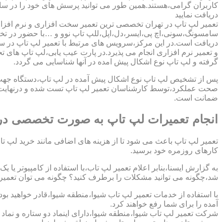
کاربران گرامی،هستند.همین طور می توانید پرسش های خود را در سا
دریافت نمایید
تعمیر لپ تاپ در تهران تخصصی ترین تعمیر سخت افزاری و نرم افزار
سامسونگ،سونی،اچ پی،ایسر،دل،اپل،للپ تاپ نوو و …با حضور در تخص
دریافت است.در این مرکز،سرویس های مرتبط با تعمیر لپ تاپ در س
و تعمیر نرم افزاری انجام می پذیرد.در پارت عیب یابی،لپ تاپ های ت
گرفته و لپ تاپ نوع اشکال پیش امده در آنها شناسایی می گردد.
پس از تشخیص لپ تاپ نوع اشکال پیش آمده در لپ تاپ،دستگاه جهت دری
صحت عملکرد،توسط کارشناسان تعمیر لپ تاپ تست شده و درنهایت تح
ضمانت است.
انجام تعمیرات لپ تاپ به صورت تخصصی در 
تعمیر لپ تاپ باعث می شود تا از هزینه های اضافی مانند خرید لپ تاپ
کارهای روزمره خود برسید.
به گزارش ایسنا،بنابر اعلام تعمیر لپ تاب،با استفاده از کامپیوتر یا
شد،چگونه می توانید مشکلات را برطرف کنید؟ چگونه می توان تعمیر کا
با استفاده از خدمات تعمیر لپ تاب شیوا،منطقه شیوا،قادر خواهید بو
آمده را برای شما رفع خواهند کرد.