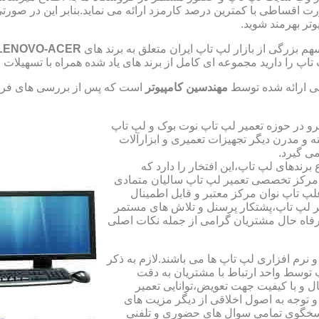
صورت اقساطی با کمترین درصد کارمزد ارائه می نماید.بنابر این در 
تر بهرمند شوید.
 بزرگی از بازار لپ تاپ ایران متعلق به برند های
LENOVO-ACER
تاپ را دارید مجموعه ای کامل از برند های یاد شده همراه با تسهیلا
ی ارائه شده توسط
مهندسین کامپیوتر
است که پس از بررسی های فراو
رو در حوزه تعمیر لپ تاپ نوت بوک و لپ تاپ
 و مدرن دیگر تجهیزات تعمیری و ابزارآلات
ی گیرد.
ندهای لپ تاپ،این افتخار را دارد که
ه مرکز تخصصی تعمیر لپ تاپ سالیان متمادی
لپ تاپ نوان مرکز معتبر و قابل اطمینال
 لپ تاپ،پشتکار پرسنل و تلاش های مستمر
فاه حال مشتریان گرامی از جمله نکات اصلی
رم افزاری لپ تاپ ها می باشند.لازم به ذکر
توسط واحد ارتباط با مشتریان به دقت
 و با کیفیت جهت تعویض،توانایی تعمیر
 و توجه به اصول اخلاقی از دیگر مزیت های
اسخگوی تمامی سوال های حضوری و تلفنی