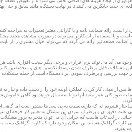
یری از ایجاد هزینه های اضافی تلاش می شود تا از تعویض قطعه جلو
ای جدید جایگزین می کنند تا در نهایت دستگاه مانند سابق و حتی بهتر 
ت است و با استفاده از آن،کاربر می تواند در صورت مشاهده مجدد مش
تی اصالت قطعه نیز ارائه می گردد که می تواند خیال مشتری را از باب
 وجود می آید می تواند نرم افزاری و برخی دیگر سخت افزاری باشد.ه
ی این مشکلات قابل برطرف شدن توسط تکنسین های و متخصصین کامپیو
معتبر جهت بررسی و برطرف نمودن ایراد دستگاه است.از جمله مشکلات 
 از مدتی کار کردن عملکرد اولیه خود را از دست داده و نیاز به تعمیر
 اما به طور کلی عمر مفید آنها دو تا سه سال خواهد بود.گاهی خاموش
ردد.
ساختار فشرده ای که دارند،نسبت به پی سی ها بیشتر است اما گاهی 
علت دقیق آن و برطرف نمودن این مشکل به تعمیرکار حرفه ای لپ ت
یاتی در لپ تاپ هاست که خرابی آن می توان منجر به بروز مشکلات
ی کارت گرافیک هستند.این امکان وجود دارد که کارت گرافیک بسته به 
 پذیرد.