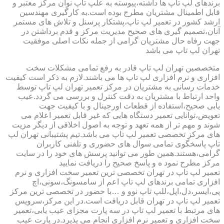
برندهای لپ تاپ ها داشته،پیوسته به علپ تاپ نوان مرکز معتبر و
قابل اطمینال مشتریان مطرح بوده است.به کارگیری مهندسین
ارشد کشور در تعمیر لپ تاپ،پشتکار پرسنل و تلاش های مستمر
آنان،تصمیم گیری های صحیح مدیریت مرکز و قدم برداشتن در
جهت رفاه حال مشتریان گرامی از جمله نکات اصلی موفقیت
تهران لپ تاپ می باشد
متخصصین تهران لپ تاپ قادر به رفع تمامی مشکلات سخت
افزاری و نرم افزاری لپ تاپ ها می باشند.لازم به ذکر است کیفیت
خدمات رسانی به مشتریان در مرکز تعمیر تهران لپ تاپ توسط
واحد ارتباط با مشتریان به دقت کنترل و بررسی می گردد.عیب
یابی صحیح،استفاده از قطعات اورجینال و با کیفیت جهت
تعویض،توانایی تعمیر دستگاه هایی که غیر قابل تعمیر اعلام می
شوند و مهم تر از همه تعهد و توجه به اصول اخلاقی از دیگر مزیت
های مرکز تخصصی تعمیر لپ تاپ می باشد.تیم پشتیبانی تهران لپ
تاپ پاسخگوی تمامی سوال های حضوری و تلفنی کاربران
گرامی،هستند.همین طور می توانید پرسش های خود را در سایت
مرکز مطرح نمود ه و پاسخ صحیح را دریافت نمایید
تعمیر لپ تاپ در تهران تخصصی ترین تعمیر سخت افزاری و نرم
افزاری تمامی برندهای لپ تاپ اعم از سامسونگ،سونی،اچ
پی،ایسر،دل،اپل،للپ تاپ نوو و …با حضور در تخصصی ترین مرکز
تعمیر لپ تاپ در تهران قابل دریافت است.در این مرکز،سرویس
های مرتبط با تعمیر لپ تاپ در سه پارت مجزای عیب یابی،تعمیر
سخت افزاری و تعمیر نرم افزاری انجام می پذیرد.در پارت عیب