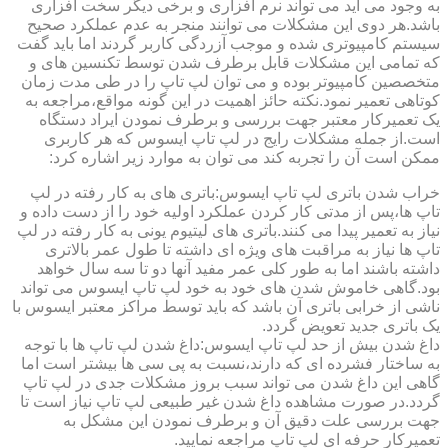
به وجود می آید می تواند نرم افزاری و برخی دیگر سخت افزاری
باشد.هر دوی این مشکلات می توانند منجر به عدم عملکرد صحیح
سیستم کامپیوتری شده و موجب آزردگی کاربر گردند اما باید گفت
که تمامی این مشکلات قابل برطرف شدن توسط تکنسین های و
متخصصین کامپیوتر بوده و می توان لپ تاپ را در طی مدت زمان
کوتاهی تعمیر نمود.نکته حائز اهمیت در این گونه مواقع،مراجعه به
یک تعمیرکار معتبر جهت بررسی و برطرف نمودن ایراد دستگاه
است.از جمله مشکلات رایج در لپ تاپ ایسوس که هر کاربری
ممکن است آن را تجربه کند می توان به موارد زیر اشاره کرد:
خراب شدن باتری لپ تاپ ایسوس:باتری های به کار رفته در لپ
تاپ ها،پس از مدتی کار کردن عملکرد اولیه خود را از دست داده و
نیاز به تعمیر پیدا می کنند.باتری های لیتیوم یونی به کار رفته در لپ
تاپ ها نیاز به مراقبت های ویژه ای داشته تا طول عمر بالاتری
داشته باشند اما به طور کلی عمر مفید آنها دو تا سه سال خواهد
بود.گاهی خاموش شدن های خود به خود لپ تاپ ایسوس می تواند
ناشی از خرابی باتری آن باشد که باید توسط مراکز معتبر ایسوس با
یک باتری جدید تعویض گردد.
داغ شدن بیش از حد لپ تاپ ایسوس:داغ شدن لپ تاپ ها با توجه
به ساختار فشرده ای که دارند،نسبت به پی سی ها بیشتر است اما
گاهی این داغ شدن می تواند سبب بروز مشکلات جدی در لپ تاپ
گردد.در صورت مشاهده داغ شدن غیر طبیعی لپ تاپ نیاز است تا
جهت بررسی علت دقیق آن و برطرف نمودن این مشکل به
تعمیرکار حرفه ای لپ تاپ مراجعه نمایید.