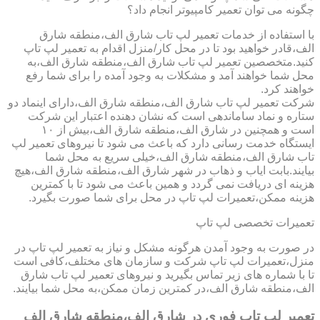
چگونه می توان تعمیر کامپیوتر انجام داد؟
با استفاده از خدمات تعمیر لپ تاب شارق الف،منطقه شارق
الف،قادر خواهید بود تا در محل کار/منزل اقدام به تعمیر لپ تاپ
کنید.متخصصین تعمیر لپ تاب شارق الف،منطقه شارق الف،به
محل شما خواهند آمد و مشکلات به وجود آمده را برای شما رفع
خواهند کرد.
شرکت تعمیر لپ تاب شارق الف،منطقه شارق الف،دارای اینماد دو
ستاره و نماد ساماندهی است که نشان دهنده اعتبار این شرکت
است و همچنین در شارق الف،منطقه شارق الف،بیش از ۱۰
ایستگاه خدمت رسانی دارد که باعث می شود تا نیروهای تعمیر لپ
تاب شارق الف،منطقه شارق الف،خیلی سریع به محل شما
بیایند.بابت ایاب و ذهاب در شهر شارق الف،منطقه شارق الف،هیچ
هزینه ای دریافت نمی گردد و همین باعث می شود تا با کمترین
هزینه ممکن،تعمیرات لپ تاپ در محل برای شما صورت بگیرد.
تعمیرات تخصصی لپ تاپ
در صورت به وجود آمدن هرگونه مشکل و نیاز به تعمیر لپ تاپ در
منزل،تعمیرات لپ تاپ شرکت و سازمان های مختلف،کافی است
تا با شماره های زیر تماس بگیرید و نیروهای تعمیر لپ تاب شارق
الف،منطقه شارق الف،در کمترین زمان ممکن،به محل شما بیایند.
تعمیر لپ تاپ فوری در شارق الف،منطقه شارق الف