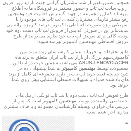
همچنین ضمن تقدیر از شما مشتریان گرامی جهت بازدید روز افزون
از وب سایت لپ تاپ و حضور مستمر در فروشگاه ما به اطلاع
میرساند که این مجموعه در جهت گسترش فعالیت خود وهمچنین
رفع بیشتر نیازهای مشتریان کلیه ی لپ تاپ های موجود را با
تسهیلاتی ویژه بصورت اقساطی با کمترین درصد کارمزد ارائه می
نماید.بنابر این در صورتی که پس از فروش لپ تاپ دست دوم خود
بودجه کافی برای تعویض لپ تاپ خود ندارید می توانید از طرح
فروش اقساطی مهندسین کامپیوتر بهرمند شوید.
طبق تحقیقات و تجربیات عملی کارشناسان زبده مهندسین
کامپیوتر،سهم بزرگی از بازار لپ تاپ ایران متعلق به برند های
ASUS-LENOVO-ACER
می باشد،به همین جهت در ابتدا این
محصولات توسط
مهندسین کامپیوتر
به شما پیشنهاد داده می
شود.چنانچه قصد خرید لپ تاپ را دارید مجموعه ای کامل از برند
های یاد شده همراه با تسهیلات قسطی استثنایی پیش روی شما
خواهد بود.
طرح تعویض لپ تاپ دست دوم با لپ تاپ نو یکی از پنل های
اختصاصی ارائه شده توسط
مهندسین کامپیوتر
است که پس از
بررسی های فراوان بوسیله کارشناسان مجموعه و با هدف مشتری
مداری اجرا شده است.
بد