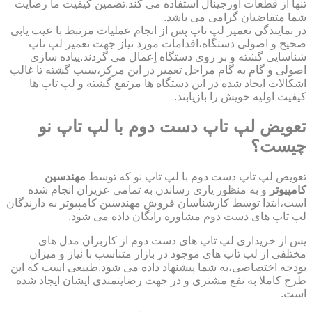
تنها از قطعات اورجینال استفاده می کند.تضمین کیفیت ما رضایت
شما متقاضیان گرامی می باشد.
در نمایندگی تعمیر لپ تاپ پس از انجام عملیات مرتبط با عیب یابی
صحیح و اصولی دستگاه،اقدامات مورد نیاز جهت تعمیر لپ تاپ
شناسایی گشته و بر روی دستگاه اِعمال می گردند.پیاده سازی
اصولی و گام به گام مراحل تعمیر در این مرکز،سبب گشته تا غالب
اشکالات ایجاد شده در این دستگاه ها مرتفع گشته و لپ تاپ ها
کیفیت اولیه خویش را بازیابند.
تعویض لپ تاپ دست دوم با لپ تاپ نو
چیست؟
تعویض لپ تاپ دست دوم با لپ تاپ نو که توسط
مهندسین
کامپیوتر
و به منظور یاری رساندن به تمامی عزیزان انجام شده
است،ابتدا توسط کارشناسان فروش مهندسین کامپیوتر به دارندگان
لپ تاپ های دست دوم مشاوره رایگان داده می شود.
پس از خریداری لپ تاپ های دست دوم از کاربران مدل های
مختلفی از لپ تاپ های موجود در بازار متناسب با نیاز و میزان
بودجه اختصاصی،به شما پیشنهاد داده می شود.طبیعی است که این
طرح کاملا به نفع مشتری و در جهت رضایتمندی ایشان ایجاد شده
است.