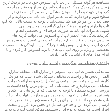
مشاهده هرگونه مشکلی در لپ تاپ ایسوس خود باید در نزدیک ترین
زمان ممکن به یک مرکز تعمیرات کامپیوتر مجاز و معتبر مراجعه
کرد و در جهت برطرف نمودن مشکل برآمد.مراکز متعددی در
سطح شهر وجود دارند که به تعمیر انواع لپ تاپ می پردازند و از
قضا تعداد این مراکز هم کم نیست.اما با توجه به قیمت بالایی که لپ
تاپ ها دارند و تقریبا جزء کالاهای گرانقیمت محسوب می
شوند،تعمیرات آنها باید به صورت حرفه ای و تخصصی انجام
گیرد.نمایندگی های تعمیر لپ تاپ ایسوس می توانند گزینه های
مناسبی جهت دریافت انواع خدمات عیب یابی،تعمیرات و سرویس
کردن لپ تاپ های ایسوس باشند.چرا که این نمایندگی ها به صورت
تخصصی و ویژه بر روی لپ تاپ های با برند ایسوس کار کرده و با
انواع مدل های آن آشنایی کامل دارند.
واحدهای مختلف نمایندگی تعمیرات لپ تاپ ایسوس
نمایندگی تعمیرات لپ تاپ ایسوس در شارق الف،منطقه شارق
الف از بخش ها و واحدهای مختلفی تشکیل شده است که هر یک از
کارشناسان و متخصصین متعددی تشکیل شده و به ارائه خدمات
مختلف می پردازند.واحد عیب یابی که از مهم ترین واحدهاست به
بررسی عیوب دستگاه با توجه به علائمی که کاربر بیان می کند و
همچنین با استفاده از تجهیزات موجود می پردازد.در نهایت ایراد لپ
تاپ تشخیص داده شده و برای برطرف نمودن،به واحد تعمیرات
ارسال می گردد.این واحد خود شامل دو بخش نرم افزار و سخت
افزار است که بسته به نوع ایراد سیستم،ممکن است لپ تاپ به هر