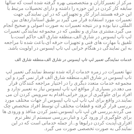
مرکز از تعمیرکاران و متخصصینی بهره گرفته شده است که سالها
سابقه کار کردن در این حوزه را داشته و دارای تحصیلات مرتبط با
این حرفه هستند.ابزار کار و تجهیزاتی که در این نمایندگی جهت
تعمیرات مورد استفاده قرار می گیرد بر طبق استانداردهای بین
المللی دنیا بوده و در نتیجه تعمیرات به صورت اصولی و صحیح انجام
می گیرد.مشتری مداری و نظمی که در مجموعه نمایندگی تعمیرات
لپ تاپ ایسوس در شارق الف،منطقه شارق الف حاکم است،با
تلفیق با مهارت های فنی و تجهیزات حرفه ای،باعث شده تا مراجعه
به این نمایندگی در هنگام خرابی لپ تاپ ایسوس در اولویت باشد.
خدمات نمایندگی تعمیر لپ تاپ ایسوس در شارق الف،منطقه شارق الف
تنها تعمیرات در زمره خدمات ارائه شده توسط نمایندگی تعمیر لپ
تاپ ایسوس در شارق الف،منطقه شارق الف قرار نمی گیرد و این
مجموعه خدمات متعدد دیگری را در اختیار مراجعه کنندگان قرار
می دهد.در بسیاری از مواقع لپ تاپ ایسوس نیاز به تعمیر ندارد و
افراد برای جلوگیری از بروز خرابی،اقدام به سرویس کردن آن می
نمایند.در واقع برای لپ تاپ لپ تاپ ایسوس از جهات مختلف مورد
بررسی قرار گرفته و قطعات مختلف آن توسط افراد متخصص چک
می گردند.بررسی فن لپ تاپ ایسوس،تمیز کردن منافذ و ورودی ها
برای جلوگیری از ورود گرد و غبار،بررسی سیستم از نظر نرم
افزاری،آپدیت کردن درایوها و...از جمله خدماتی است که در این
نمایندگی به صورت تخصصی صورت می گیرد.