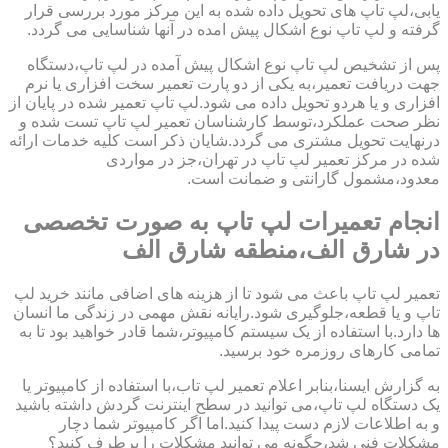
یابی،لپ تاپ های تحویل داده شده به این مرکز مورد بررسی قرار
گرفته و لپ تاپ نوع اشکال پیش امده در آنها شناسایی می گردد.
پس از تشخیص لپ تاپ نوع اشکال پیش آمده در لپ تاپ،دستگاه
جهت دریافت تعمیر،به یکی از دو پارت تعمیر سخت افزاری یا نرم
افزاری و یا هردو تحویل داده می شود.لپ تاپ تعمیر شده در پایان از
نظر صحت عملکرد،توسط کارشناسان تعمیر لپ تاپ تست شده و
درنهایت تحویل مشتری می گردد.شایان ذکر است کلیه خدمات ارائه
شده در مرکز تعمیر لپ تاپ در تهران،جز در مواردی
معدود،مشمول گارانتی و ضمانت است.
انجام تعمیرات لپ تاپ به صورت تخصصی
در شارق الف،منطقه شارق الف
تعمیر لپ تاپ باعث می شود تا از هزینه های اضافی مانند خرید لپ
تاپ و یا قطعه،جلوگیری شود.رایانه نقش مهمی در زندگی ما انسان
ها دارد.با استفاده از یک سیستم کامپیوتر،شما قادر خواهید بود تا به
تمامی کارهای روزمره خود برسید.
به گزارش ایسنا،بنابر اعلام تعمیر لپ تاب،با استفاده از کامپیوتر یا
یک دستگاه لپ تاپ،می توانید در سطح اینترنت گردش داشته باشید
و به اطلاعات لازم دست پیدا کنید.اما اگر کامپیوتر شما دچار
مشکلات فنی شد،چگونه می توانید مشکلات را برطرف کنید؟