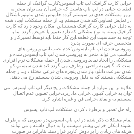
خرابی کارت گرافیک لپ تاپ ایسوس:کارت گرافیک از جمله
قطعات حیاتی در لپ تاپ هاست که خرابی آن می توان منجر به
بروز مشکلات جدی در سیستم گردد.خاموش شدن مانیتور،اشکال
در نمایش تصاویر،کند شدن سیستم و...از جمله مشکلات ایجاد شده
به دلیل خرابی کارت گرافیک هستند.این امکان وجود دارد که کارت
گرافیک بسته به نوع مشکلی که دارد تعمیر یا تعویض گردد اما با
توجه به حساسیت این قطعه،این کار حتما باید توسط تعمیرکار و
متخصص حرفه ای صورت پذیرد.
ویروسی شدن لپ تاپ ایسوس:عدم نصب آنتی ویروس های
مناسب می تواند منجر به ویروسی شدن لپ تاپ ایسوس شده و
مشکلاتی را ایجاد نماید.ویروسی شدن از جمله مشکلات نرم افزاری
است که گاهی به راحتی برطرف می گردد.کند شدن سیستم،کم
شدن سرعت دانلود،باز شدن پنجره های فرعی مختلف و...از جمله
مشکلاتی هستند که به دلیل ویروسی شدن سیستم رخ می دهند.
علاوه بر این موارد،از جمله مشکلات رایج دیگر لپ تاپ ایسوس می
توان به خرابی کیبورد،خرابی مادربرد،خرابی تصویر،عدم اتصال
سیستم به وایفای،خرابی فن و غیره اشاره کرد.
راه حل تعمیر و برطرف کردن مشکلات لپ تاپ ایسوس
تمام مشکلات ذکر شده در لپ تاپ ایسوس،در صورتی که برطرف
نشوند امکان خرابی بیشتر سیستم را به دنبال داشته و می توانند
هزینه های زیادی را بر دوش کاربر قرار دهند.بنابراین در صورت