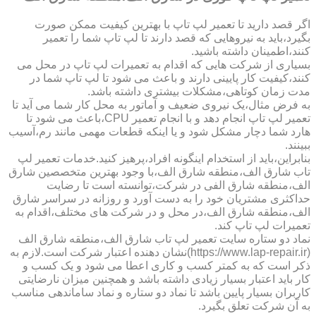
اگر قصد دارید تا تعمیر لپ تاپ با بهترین کیفیت ممکن صورت
بگیرد،باید به نیروهایی که قصد دارند تا لپ تاپ شما را تعمیر
کنند،اطمینان داشته باشید.
بسیاری از شرکت هایی که اقدام به تعمیرات لپ تاپ در محل می
کنند،کیفیت کار پایینی دارند و باعث می شود تا لپ تاپ شما در
مدت زمان کوتاهی،مشکلات بیشتری داشته باشد.
به فرض مثال،یک نیروی ضعیف و آماتور به محل کار شما می آید تا
تعمیر لپ تاپ انجام دهد و با انجام تعمیر CPU،باعث می شود تا
هارد شما دچار مشکل شود و یا اینکه قطعات مهمی مانند رم،آسیب
ببینند.
بنابراین،باید از استخدام اینگونه افراد،پرهیز کنید.خدمات تعمیر لپ
تاب شارق الف،منطقه شارق الف،با وجود بهترین متخصصین شارق
الف،منطقه شارق الفی در شرکت،توانسته است تا رضایت
حداکثری مشتریان خود را به دست آورد و روزانه در سراسر شارق
الف،منطقه شارق الف،در محل و در شرکت های مختلف،اقدام به
تعمیرات لپ تاپ کند.
نماد دو ستاره سایت تعمیر لپ تاب شارق الف،منطقه شارق الف
(https://www.lap-repair.ir)نشان دهنده اعتبار شرکت است.لازم به
ذکر است که به کمتر کسب و کاری اعطا می شود و یک کسب و
کار باید اعتبار بسیار زیادی داشته باشد و همچنین میزان نارضایتی
کاربران بسیار پایین باشد تا نماد دو ستاره و نماد ساماندهی مناسب
به آن شرکت تعلق بگیرد.