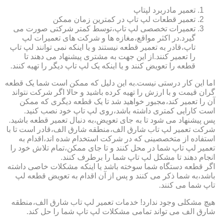
تعمیر مادربرد لپتاپ
تعمیر قطعات لپ تاپ در کمترین زمان ممکن
تعمیرات تخصصی لپ تاپ،توسط کمتر شرکتی صورت می
گیرد.در اکثر مواقع،مغازه ها و شرکت های تعمیرات لپ
تاپ،قادر به تعمیر قطعه نیستند و یا اینکه نمی توانند لپ تاپ
را تعمیر کنند.از این جهت به مشتری پیشنهاد می دهند تا
قطعه را تعویض کنند و یا اینکه یک لپ تاپ دیگر را تهیه کنند.
اما این کار درستی نیست.به این دلیل که ممکن است شما یک قطعه
گران قیمت و با ارزش را تهیه کرده باشید و حالا اگر شرکت نتواند
آن را تعمیر کند،مجبور خواهید شد تا یک قطعه دیگری که ممکن
است کارایی کمتری داشته باشد،روی لپ تاپ خود نصب کنید.
پس پیشنهاد می شود تا به جای تعویض،به دنبال تعمیر قطعه باشید.
شرکت تعمیر لپ تاب شارق الف،منطقه شارق الف،قادر است تا با
استفاده از متخصصینی که در شرکت استخدام شده اند،اقدام به
تعمیر لپ تاپ شما در محل کنند و تا جای ممکن،تمام تلاش خود را
انجام دهند تا مشکل لپ تاپ شما را برطرف کنند.
اگر قطعه دستگاه شما سوخته باشد یا اینکه مشکلات خاصی داشته
باشد،به شما ذکر می کنند و پس از آن اقدام به تعویض قطعه لپ
تاپ شما می کنند.
هیچ مشکلی وجود ندارد! خدمات تعمیر لپ تاب شارق الف،منطقه
شارق الف می تواند تمامی مشکلات لپ تاپ شما را حل کند.