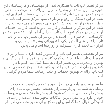
مرکز تعمیر لپ تاپ،با همکاری تیمی از مهندسان و کارشناسان این
حوزه و با بهره مندی از پیشرفته ترین ابزارآلات تعمیر،فضایی خلق
نموده که در آن می توان اختلالات نرم افزاری و سخت افزاری ایجاد
شده در این دستگاه را رفع و برطرف نمود.مرکز تعمیر لپ تاپ به
دلیل اطمینان از تبحر و دانش کادر فنی خویش تمامی خدمات ارائه
شده در این مرکز را ضمانت و گارانتی نموده است.گارانتی خدمات
ارائه شده در مرکز تعمیر لپ تاپ به دلیل اطمینان از تخصص و تبحر
کارشناسان حاضر در آن است.در این مرکز،تعمیر لپ تاپ و الپ
تاپ نواع بردهای الکترونیکی با تجهیزاتی پیشرفته و مدرن و
ابزارآلات لحیم کاری پیشرفته و روز دنیا انجام می پذیرد.
مرکز تخصصی تعمیر لپ تاپ و کامپیوتر قصد دارد تا شما را برای
تعمیر لپ تاپ انواع لپ تاپ کمک کند.بدین منظور ما با بهره گیری از
بهترین و مجرب ترین تعمیرکاران به شما کمک می کنیم تا در
کمترین زمان لپ تاپ خود را تعمیر کنید.هدف مرکز تخصصی تعمیر
لپ تاپ ارائه ی بهترین خدمات و جلب رضایت شما مردم گرامی
است.
ما سالهاست بر پایه ی دو اصل تعهد و تضمین کیفیت به خدمت
رسانی به شما می پردازیم.مرکز تخصصی تعمیر لپ تاپ دارای
بخش های مختلفی است که هریک از بخش ها متخصصان مربوط به
خود را دارد و به مدرن ترین امکانات مجهز شده است.در راستای
آسودگی خیال شما گرامیان این مرکز برای تعمیر تخصصی لپ تاپ