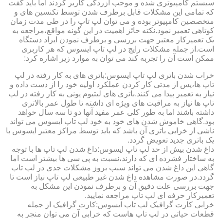
سیستم کامپیوتری شده و موجب آزردگی کاربر گردند اما باید گفت
که تمامی این مشکلات قابل برطرف شدن توسط تکنسین های و
متخصصین کامپیوتر بوده و می توان لپ تاپ را در طی مدت زمان
کوتاهی تعمیر نمود.نکته حائز اهمیت در این گونه مواقع،مراجعه به
یک تعمیرکار معتبر جهت بررسی و برطرف نمودن ایراد دستگاه
است.از جمله مشکلات رایج در لپ تاپ ایسوس که هر کاربری
ممکن است آن را تجربه کند می توان به موارد زیر اشاره کرد:
خراب شدن باتری لپ تاپ ایسوس:باتری های به کار رفته در لپ
تاپ ها،پس از مدتی کار کردن عملکرد اولیه خود را از دست داده و
نیاز به تعمیر پیدا می کنند.باتری های لیتیوم یونی به کار رفته در لپ
تاپ ها نیاز به مراقبت های ویژه ای داشته تا طول عمر بالاتری
داشته باشند اما به طور کلی عمر مفید آنها دو تا سه سال خواهد
بود.گاهی خاموش شدن های خود به خود لپ تاپ ایسوس می تواند
ناشی از خرابی باتری آن باشد که باید توسط مراکز معتبر ایسوس با
یک باتری جدید تعویض گردد.
داغ شدن بیش از حد لپ تاپ ایسوس:داغ شدن لپ تاپ ها با توجه
به ساختار فشرده ای که دارند،نسبت به پی سی ها بیشتر است اما
گاهی این داغ شدن می تواند سبب بروز مشکلات جدی در لپ تاپ
گردد.در صورت مشاهده داغ شدن غیر طبیعی لپ تاپ نیاز است تا
جهت بررسی علت دقیق آن و برطرف نمودن این مشکل به
تعمیرکار حرفه ای لپ تاپ مراجعه نمایید.
خرابی کارت گرافیک لپ تاپ ایسوس:کارت گرافیک از جمله
قطعات حیاتی در لپ تاپ هاست که خرابی آن می توان منجر به