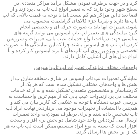
کرد و در جهت برطرف نمودن مشکل برآمد.مراکز متعددی در
سطح شهر وجود دارند که به تعمیر انواع لپ تاپ می پردازند و از
قضا تعداد این مراکز هم کم نیست.اما با توجه به قیمت بالایی که لپ
تاپ ها دارند و تقریبا جزء کالاهای گرانقیمت محسوب می
شوند،تعمیرات آنها باید به صورت حرفه ای و تخصصی انجام
گیرد.نمایندگی های تعمیر لپ تاپ ایسوس می توانند گزینه های
مناسبی جهت دریافت انواع خدمات عیب یابی،تعمیرات و سرویس
کردن لپ تاپ های ایسوس باشند.چرا که این نمایندگی ها به صورت
تخصصی و ویژه بر روی لپ تاپ های با برند ایسوس کار کرده و با
انواع مدل های آن آشنایی کامل دارند.
واحدهای مختلف نمایندگی تعمیرات لپ تاپ ایسوس
نمایندگی تعمیرات لپ تاپ ایسوس در شارق،منطقه شارق ب از
بخش ها و واحدهای مختلفی تشکیل شده است که هر یک از
کارشناسان و متخصصین متعددی تشکیل شده و به ارائه خدمات
مختلف می پردازند.واحد عیب یابی که از مهم ترین واحدهاست به
بررسی عیوب دستگاه با توجه به علائمی که کاربر بیان می کند و
همچنین با استفاده از تجهیزات موجود می پردازد.در نهایت ایراد لپ
تاپ تشخیص داده شده و برای برطرف نمودن،به واحد تعمیرات
ارسال می گردد.این واحد خود شامل دو بخش نرم افزار و سخت
افزار است که بسته به نوع ایراد سیستم،ممکن است لپ تاپ به هر
یک از این بخش ها ارسال گردد.