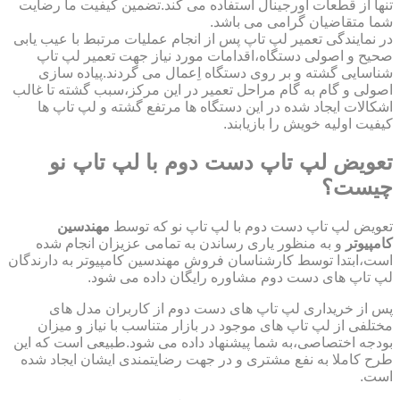
تنها از قطعات اورجینال استفاده می کند.تضمین کیفیت ما رضایت
شما متقاضیان گرامی می باشد.
در نمایندگی تعمیر لپ تاپ پس از انجام عملیات مرتبط با عیب یابی
صحیح و اصولی دستگاه،اقدامات مورد نیاز جهت تعمیر لپ تاپ
شناسایی گشته و بر روی دستگاه اِعمال می گردند.پیاده سازی
اصولی و گام به گام مراحل تعمیر در این مرکز،سبب گشته تا غالب
اشکالات ایجاد شده در این دستگاه ها مرتفع گشته و لپ تاپ ها
کیفیت اولیه خویش را بازیابند.
تعویض لپ تاپ دست دوم با لپ تاپ نو
چیست؟
تعویض لپ تاپ دست دوم با لپ تاپ نو که توسط
مهندسین
کامپیوتر
و به منظور یاری رساندن به تمامی عزیزان انجام شده
است،ابتدا توسط کارشناسان فروش مهندسین کامپیوتر به دارندگان
لپ تاپ های دست دوم مشاوره رایگان داده می شود.
پس از خریداری لپ تاپ های دست دوم از کاربران مدل های
مختلفی از لپ تاپ های موجود در بازار متناسب با نیاز و میزان
بودجه اختصاصی،به شما پیشنهاد داده می شود.طبیعی است که این
طرح کاملا به نفع مشتری و در جهت رضایتمندی ایشان ایجاد شده
است.