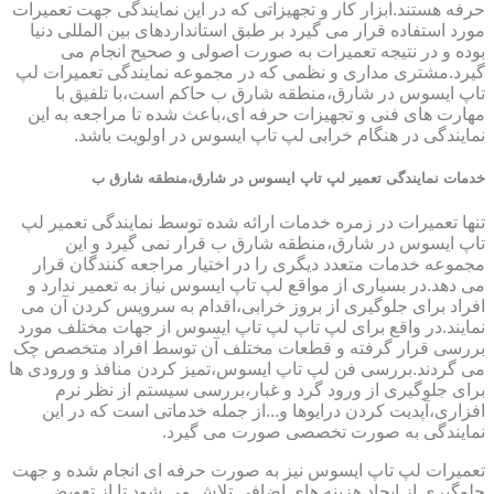
حرفه هستند.ابزار کار و تجهیزاتی که در این نمایندگی جهت تعمیرات
مورد استفاده قرار می گیرد بر طبق استانداردهای بین المللی دنیا
بوده و در نتیجه تعمیرات به صورت اصولی و صحیح انجام می
گیرد.مشتری مداری و نظمی که در مجموعه نمایندگی تعمیرات لپ
تاپ ایسوس در شارق،منطقه شارق ب حاکم است،با تلفیق با
مهارت های فنی و تجهیزات حرفه ای،باعث شده تا مراجعه به این
نمایندگی در هنگام خرابی لپ تاپ ایسوس در اولویت باشد.
خدمات نمایندگی تعمیر لپ تاپ ایسوس در شارق،منطقه شارق ب
تنها تعمیرات در زمره خدمات ارائه شده توسط نمایندگی تعمیر لپ
تاپ ایسوس در شارق،منطقه شارق ب قرار نمی گیرد و این
مجموعه خدمات متعدد دیگری را در اختیار مراجعه کنندگان قرار
می دهد.در بسیاری از مواقع لپ تاپ ایسوس نیاز به تعمیر ندارد و
افراد برای جلوگیری از بروز خرابی،اقدام به سرویس کردن آن می
نمایند.در واقع برای لپ تاپ لپ تاپ ایسوس از جهات مختلف مورد
بررسی قرار گرفته و قطعات مختلف آن توسط افراد متخصص چک
می گردند.بررسی فن لپ تاپ ایسوس،تمیز کردن منافذ و ورودی ها
برای جلوگیری از ورود گرد و غبار،بررسی سیستم از نظر نرم
افزاری،آپدیت کردن درایوها و...از جمله خدماتی است که در این
نمایندگی به صورت تخصصی صورت می گیرد.
تعمیرات لپ تاپ ایسوس نیز به صورت حرفه ای انجام شده و جهت
جلوگیری از ایجاد هزینه های اضافی تلاش می شود تا از تعویض