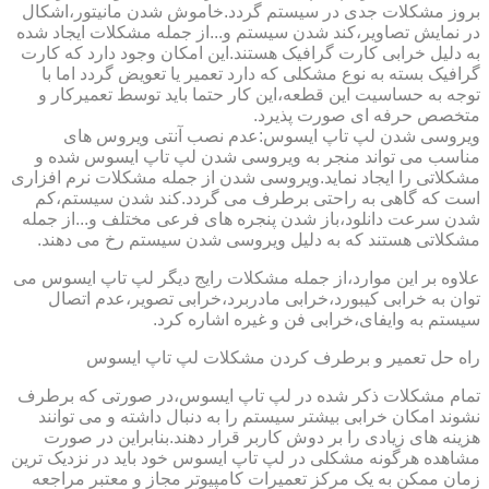
بروز مشکلات جدی در سیستم گردد.خاموش شدن مانیتور،اشکال
در نمایش تصاویر،کند شدن سیستم و...از جمله مشکلات ایجاد شده
به دلیل خرابی کارت گرافیک هستند.این امکان وجود دارد که کارت
گرافیک بسته به نوع مشکلی که دارد تعمیر یا تعویض گردد اما با
توجه به حساسیت این قطعه،این کار حتما باید توسط تعمیرکار و
متخصص حرفه ای صورت پذیرد.
ویروسی شدن لپ تاپ ایسوس:عدم نصب آنتی ویروس های
مناسب می تواند منجر به ویروسی شدن لپ تاپ ایسوس شده و
مشکلاتی را ایجاد نماید.ویروسی شدن از جمله مشکلات نرم افزاری
است که گاهی به راحتی برطرف می گردد.کند شدن سیستم،کم
شدن سرعت دانلود،باز شدن پنجره های فرعی مختلف و...از جمله
مشکلاتی هستند که به دلیل ویروسی شدن سیستم رخ می دهند.
علاوه بر این موارد،از جمله مشکلات رایج دیگر لپ تاپ ایسوس می
توان به خرابی کیبورد،خرابی مادربرد،خرابی تصویر،عدم اتصال
سیستم به وایفای،خرابی فن و غیره اشاره کرد.
راه حل تعمیر و برطرف کردن مشکلات لپ تاپ ایسوس
تمام مشکلات ذکر شده در لپ تاپ ایسوس،در صورتی که برطرف
نشوند امکان خرابی بیشتر سیستم را به دنبال داشته و می توانند
هزینه های زیادی را بر دوش کاربر قرار دهند.بنابراین در صورت
مشاهده هرگونه مشکلی در لپ تاپ ایسوس خود باید در نزدیک ترین
زمان ممکن به یک مرکز تعمیرات کامپیوتر مجاز و معتبر مراجعه