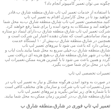
چگونه می توان تعمیر کامپیوتر انجام داد؟
با استفاده از خدمات تعمیر لپ تاب شارق،منطقه شارق ب،قادر
خواهید بود تا در محل کار/منزل اقدام به تعمیر لپ تاپ
کنید.متخصصین تعمیر لپ تاب شارق،منطقه شارق ب،به محل شما
خواهند آمد و مشکلات به وجود آمده را برای شما رفع خواهند کرد.
شرکت تعمیر لپ تاب شارق،منطقه شارق ب،دارای اینماد دو ستاره
و نماد ساماندهی است که نشان دهنده اعتبار این شرکت است و
همچنین در شارق،منطقه شارق ب،بیش از ۱۰ ایستگاه خدمت
رسانی دارد که باعث می شود تا نیروهای تعمیر لپ تاب
شارق،منطقه شارق ب،خیلی سریع به محل شما بیایند.بابت ایاب و
ذهاب در شهر شارق،منطقه شارق ب،هیچ هزینه ای دریافت نمی
گردد و همین باعث می شود تا با کمترین هزینه ممکن،تعمیرات لپ
تاپ در محل برای شما صورت بگیرد.
تعمیرات تخصصی لپ تاپ
در صورت به وجود آمدن هرگونه مشکل و نیاز به تعمیر لپ تاپ در
منزل،تعمیرات لپ تاپ شرکت و سازمان های مختلف،کافی است
تا با شماره های زیر تماس بگیرید و نیروهای تعمیر لپ تاب
شارق،منطقه شارق ب،در کمترین زمان ممکن،به محل شما بیایند.
تعمیر لپ تاپ فوری در شارق،منطقه شارق ب