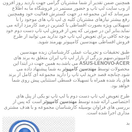
همچنین ضمن تقدیر از شما مشتریان گرامی جهت بازدید روز افزون
از وب سایت لپ تاپ و حضور مستمر در فروشگاه ما به اطلاع
میرساند که این مجموعه در جهت گسترش فعالیت خود وهمچنین
رفع بیشتر نیازهای مشتریان کلیه ی لپ تاپ های موجود را با
تسهیلاتی ویژه بصورت اقساطی با کمترین درصد کارمزد ارائه می
نماید.بنابر این در صورتی که پس از فروش لپ تاپ دست دوم خود
بودجه کافی برای تعویض لپ تاپ خود ندارید می توانید از طرح
فروش اقساطی مهندسین کامپیوتر بهرمند شوید.
طبق تحقیقات و تجربیات عملی کارشناسان زبده مهندسین
کامپیوتر،سهم بزرگی از بازار لپ تاپ ایران متعلق به برند های
ASUS-LENOVO-ACER
می باشد،به همین جهت در ابتدا این
محصولات توسط
مهندسین کامپیوتر
به شما پیشنهاد داده می
شود.چنانچه قصد خرید لپ تاپ را دارید مجموعه ای کامل از برند
های یاد شده همراه با تسهیلات قسطی استثنایی پیش روی شما
خواهد بود.
طرح تعویض لپ تاپ دست دوم با لپ تاپ نو یکی از پنل های
اختصاصی ارائه شده توسط
مهندسین کامپیوتر
است که پس از
بررسی های فراوان بوسیله کارشناسان مجموعه و با هدف مشتری
مداری اجرا شده است.
بد