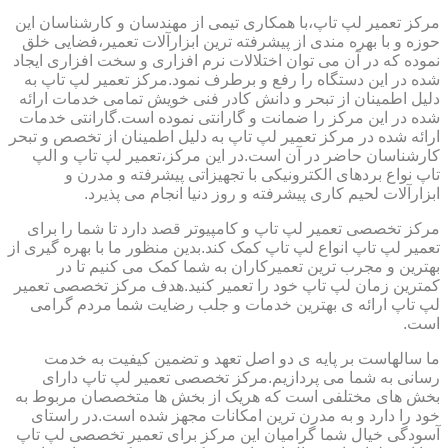
مرکز تعمیر لپ تاپ،با همکاری تیمی از مهندسان و کارشناسان این
حوزه و با بهره مندی از پیشرفته ترین ابزارآلات تعمیر،فضایی خلق
نموده که در آن می توان اختلالات نرم افزاری و سخت افزاری ایجاد
شده در این دستگاه را رفع و برطرف نمود.مرکز تعمیر لپ تاپ به
دلیل اطمینان از تبحر و دانش کادر فنی خویش تمامی خدمات ارائه
شده در این مرکز را ضمانت و گارانتی نموده است.گارانتی خدمات
ارائه شده در مرکز تعمیر لپ تاپ به دلیل اطمینان از تخصص و تبحر
کارشناسان حاضر در آن است.در این مرکز،تعمیر لپ تاپ و الپ
تاپ نواع بردهای الکترونیکی با تجهیزاتی پیشرفته و مدرن و
ابزارآلات لحیم کاری پیشرفته و روز دنیا انجام می پذیرد.
مرکز تخصصی تعمیر لپ تاپ و کامپیوتر قصد دارد تا شما را برای
تعمیر لپ تاپ انواع لپ تاپ کمک کند.بدین منظور ما با بهره گیری از
بهترین و مجرب ترین تعمیرکاران به شما کمک می کنیم تا در
کمترین زمان لپ تاپ خود را تعمیر کنید.هدف مرکز تخصصی تعمیر
لپ تاپ ارائه ی بهترین خدمات و جلب رضایت شما مردم گرامی
است.
ما سالهاست بر پایه ی دو اصل تعهد و تضمین کیفیت به خدمت
رسانی به شما می پردازیم.مرکز تخصصی تعمیر لپ تاپ دارای
بخش های مختلفی است که هریک از بخش ها متخصصان مربوط به
خود را دارد و به مدرن ترین امکانات مجهز شده است.در راستای
آسودگی خیال شما گرامیان این مرکز برای تعمیر تخصصی لپ تاپ