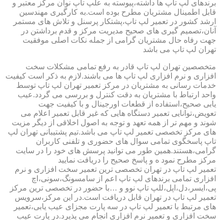
برندهای لپ تاپ ها داشته،پیوسته به علپ تاپ نوان مرکز معتبر و
قابل اطمینال مشتریان مطرح بوده است.به کارگیری مهندسین
ارشد کشور در تعمیر لپ تاپ،پشتکار پرسنل و تلاش های مستمر
آنان،تصمیم گیری های صحیح مدیریت مرکز و قدم برداشتن در
جهت رفاه حال مشتریان گرامی از جمله نکات اصلی موفقیت
تهران لپ تاپ می باشد
متخصصین تهران لپ تاپ قادر به رفع تمامی مشکلات سخت
افزاری و نرم افزاری لپ تاپ ها می باشند.لازم به ذکر است کیفیت
خدمات رسانی به مشتریان در مرکز تعمیر تهران لپ تاپ توسط
واحد ارتباط با مشتریان به دقت کنترل و بررسی می گردد.عیب
یابی صحیح،استفاده از قطعات اورجینال و با کیفیت جهت
تعویض،توانایی تعمیر دستگاه هایی که غیر قابل تعمیر اعلام می
شوند و مهم تر از همه تعهد و توجه به اصول اخلاقی از دیگر مزیت
های مرکز تخصصی تعمیر لپ تاپ می باشد.تیم پشتیبانی تهران لپ
تاپ پاسخگوی تمامی سوال های حضوری و تلفنی کاربران
گرامی،هستند.همین طور می توانید پرسش های خود را در سایت
مرکز مطرح نمود ه و پاسخ صحیح را دریافت نمایید
تعمیر لپ تاپ در تهران تخصصی ترین تعمیر سخت افزاری و نرم
افزاری تمامی برندهای لپ تاپ اعم از سامسونگ،سونی،اچ
پی،ایسر،دل،اپل،للپ تاپ نوو و …با حضور در تخصصی ترین مرکز
تعمیر لپ تاپ در تهران قابل دریافت است.در این مرکز،سرویس
های مرتبط با تعمیر لپ تاپ در سه پارت مجزای عیب یابی،تعمیر
سخت افزاری و تعمیر نرم افزاری انجام می پذیرد.در پارت عیب