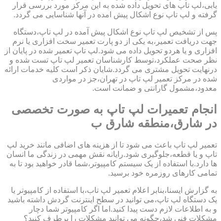
یابی،لپ تاپ های تحویل داده شده به این مرکز مورد بررسی قرار
گرفته و لپ تاپ نوع اشکال پیش امده در آنها شناسایی می گردد.
پس از تشخیص لپ تاپ نوع اشکال پیش آمده در لپ تاپ،دستگاه
جهت دریافت تعمیر،به یکی از دو پارت تعمیر سخت افزاری یا نرم
افزاری و یا هردو تحویل داده می شود.لپ تاپ تعمیر شده در پایان از
نظر صحت عملکرد،توسط کارشناسان تعمیر لپ تاپ تست شده و
درنهایت تحویل مشتری می گردد.شایان ذکر است کلیه خدمات ارائه
شده در مرکز تعمیر لپ تاپ در تهران،جز در مواردی
معدود،مشمول گارانتی و ضمانت است.
انجام تعمیرات لپ تاپ به صورت تخصصی
در شارق،منطقه شارق ب
تعمیر لپ تاپ باعث می شود تا از هزینه های اضافی مانند خرید لپ
تاپ و یا قطعه،جلوگیری شود.رایانه نقش مهمی در زندگی ما انسان
ها دارد.با استفاده از یک سیستم کامپیوتر،شما قادر خواهید بود تا به
تمامی کارهای روزمره خود برسید.
به گزارش ایسنا،بنابر اعلام تعمیر لپ تاب،با استفاده از کامپیوتر یا
یک دستگاه لپ تاپ،می توانید در سطح اینترنت گردش داشته باشید
و به اطلاعات لازم دست پیدا کنید.اما اگر کامپیوتر شما دچار
مشکلات فنی شد،چگونه می توانید مشکلات را برطرف کنید؟