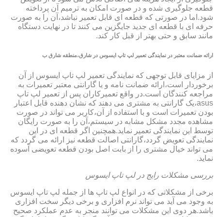
قطعه جلوگیری شده و در صورت امکان به ترمیم آن پرداخته
شود.اما در صورتی که قطعه ای قابل تعمیر نباشد،آن را به صورت
حرفه ای با قطعه ای جدید جایگزین می کنند تا در نهایت دستگاه
مانند سابق و حتی بهتر از قبل کار کند.
ارائه ضمانت معتبر در نمایندگی تعمیر لپ تاپ ایسوس در شارق،منطقه شارق ب
از مزایای قابل توجهی که نمایندگی تعمیر لپ تاپ ایسوس از آن
برخوردار است،ارائه ضمانت نامه و یا گارانتی معتبر تعمیرات به
مراجعه کنندگان است.در واقع تعمیرکاران پس از تعمیر لپ تاپ
asus،یک گارانتی به مشتری می دهند که نشان دهنده قابل اعتبار
بودن تعمیرات است و با استفاده از آن،کاربر می تواند در صورت
مشاهده مجدد مشکل مشابه در سیستم،آن را به صورت رایگان
توسط این نمایندگی تعمیر نماید.همچنین اگر قطعه ای در این
نمایندگی تعویض گردد،گارانتی اصالت قطعه نیز ارائه می گردد که
می تواند خیال مشتری را از بابت اصل بودن قطعه تعویضی آسوده
نماید.
بررسی مشکلات رایج در لپ تاپ ایسوس
برخی از مشکلاتی که در انواع لپ تاپ ها از جمله لپ تاپ ایسوس
به وجود می آید می تواند نرم افزاری و برخی دیگر سخت افزاری
باشد.هر دوی این مشکلات می توانند منجر به عدم عملکرد صحیح