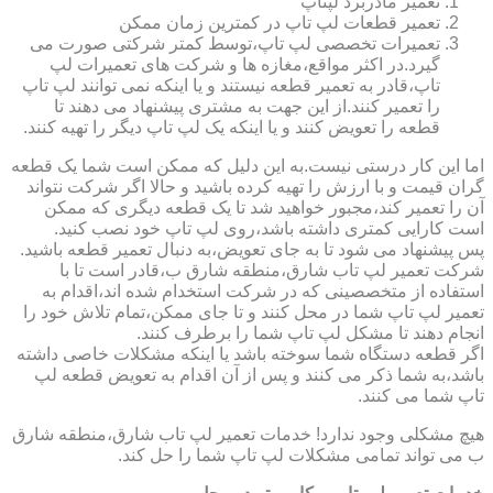
تعمیر مادربرد لپتاپ
تعمیر قطعات لپ تاپ در کمترین زمان ممکن
تعمیرات تخصصی لپ تاپ،توسط کمتر شرکتی صورت می
گیرد.در اکثر مواقع،مغازه ها و شرکت های تعمیرات لپ
تاپ،قادر به تعمیر قطعه نیستند و یا اینکه نمی توانند لپ تاپ
را تعمیر کنند.از این جهت به مشتری پیشنهاد می دهند تا
قطعه را تعویض کنند و یا اینکه یک لپ تاپ دیگر را تهیه کنند.
اما این کار درستی نیست.به این دلیل که ممکن است شما یک قطعه
گران قیمت و با ارزش را تهیه کرده باشید و حالا اگر شرکت نتواند
آن را تعمیر کند،مجبور خواهید شد تا یک قطعه دیگری که ممکن
است کارایی کمتری داشته باشد،روی لپ تاپ خود نصب کنید.
پس پیشنهاد می شود تا به جای تعویض،به دنبال تعمیر قطعه باشید.
شرکت تعمیر لپ تاب شارق،منطقه شارق ب،قادر است تا با
استفاده از متخصصینی که در شرکت استخدام شده اند،اقدام به
تعمیر لپ تاپ شما در محل کنند و تا جای ممکن،تمام تلاش خود را
انجام دهند تا مشکل لپ تاپ شما را برطرف کنند.
اگر قطعه دستگاه شما سوخته باشد یا اینکه مشکلات خاصی داشته
باشد،به شما ذکر می کنند و پس از آن اقدام به تعویض قطعه لپ
تاپ شما می کنند.
هیچ مشکلی وجود ندارد! خدمات تعمیر لپ تاب شارق،منطقه شارق
ب می تواند تمامی مشکلات لپ تاپ شما را حل کند.