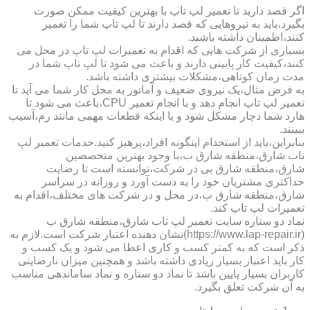
اگر قصد دارید تا تعمیر لپ تاپ با بهترین کیفیت ممکن صورت
بگیرد،باید به نیروهایی که قصد دارند تا لپ تاپ شما را تعمیر
کنند،اطمینان داشته باشید.
بسیاری از شرکت هایی که اقدام به تعمیرات لپ تاپ در محل می
کنند،کیفیت کار پایینی دارند و باعث می شود تا لپ تاپ شما در
مدت زمان کوتاهی،مشکلات بیشتری داشته باشد.
به فرض مثال،یک نیروی ضعیف و آماتور به محل کار شما می آید تا
تعمیر لپ تاپ انجام دهد و با انجام تعمیر CPU،باعث می شود تا
هارد شما دچار مشکل شود و یا اینکه قطعات مهمی مانند رم،آسیب
ببینند.
بنابراین،باید از استخدام اینگونه افراد،پرهیز کنید.خدمات تعمیر لپ
تاب شارق،منطقه شارق ب،با وجود بهترین متخصصین
شارق،منطقه شارق بی در شرکت،توانسته است تا رضایت
حداکثری مشتریان خود را به دست آورد و روزانه در سراسر
شارق،منطقه شارق ب،در محل و در شرکت های مختلف،اقدام به
تعمیرات لپ تاپ کند.
نماد دو ستاره سایت تعمیر لپ تاب شارق،منطقه شارق ب
(https://www.lap-repair.ir)نشان دهنده اعتبار شرکت است.لازم به
ذکر است که به کمتر کسب و کاری اعطا می شود و یک کسب و
کار باید اعتبار بسیار زیادی داشته باشد و همچنین میزان نارضایتی
کاربران بسیار پایین باشد تا نماد دو ستاره و نماد ساماندهی مناسب
به آن شرکت تعلق بگیرد.