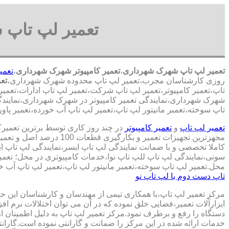
تعمیر لپ تاپ 
تعمیر لپ تاپ شهرک شهرداری
،
تعمیر کامپیوتر شهرک شهرداری
،
تعمی
روزی کارشناسان مجرب،تعمیر لپ تاپ محدوده شهرک شهرداری،
تع
تاپ،تعمیر کامپیوتر،تعمیر لپ تاپ شرکت،تعمیر لپ تاپ ادارات،تعمی
شهرک شهرداری،نمایندگی تعمیر کامپیوتر در شهرک شهرداری،نمایندگی
تاپ سوخته،تعمبر مانیتور لپ تاپ،تعمیر لپ تاپ آب خورده،تعمیر پاو
تعمیر لپ تاپ
و
تعمیر کامپیوتر
در چند روز کاری توسط برترین تعمیر
مجهزترین تجهیزات تعمیر و بکارگ
کاملا تخصصی و با ضمانت نمایندگی لپ تاپ ایسر،نمایندگی لپ تاپ 
سونی،نمایندگی لپ تاپ للپ تاپ نوا،خدمات کامپیوتری در محل؛ تعمیر
محل.تعمیر لپ تاپ سوخته،تعمبر مانیتور لپ تاپ،تعمیر لپ تاپ آب خو
تاپ دست دوم با لپ تاپ نو
مرکز تعمیر لپ تاپ،با همکاری تیمی از مهندسان و کارشناسان این حوز
ابزارآلات تعمیر،فضایی خلق نموده که در آن می توان اختلالات نرم اف
دستگاه را رفع و برطرف نمود.مرکز تعمیر لپ تاپ به دلیل اطمینان ا
خدمات ارائه شده در این مرکز را ضمانت و گارانتی نموده است.گاران