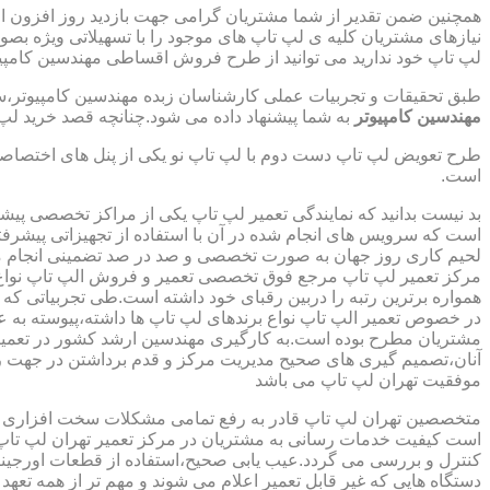
همچنین ضمن تقدیر از شما مشتریان گرامی جهت بازدید روز افزون 
نیازهای مشتریان کلیه ی لپ تاپ های موجود را با تسهیلاتی ویژه ب
لپ تاپ خود ندارید می توانید از طرح فروش اقساطی مهندسین کامپیو
طبق تحقیقات و تجربیات عملی کارشناسان زبده مهندسین کامپیوتر،سهم
مهندسین کامپیوتر
به شما پیشنهاد داده می شود.چنانچه قصد خرید لپ 
طرح تعویض لپ تاپ دست دوم با لپ تاپ نو یکی از پنل های اختصاص
است.
بد نیست بدانید که نمایندگی تعمیر لپ تاپ یکی از مراکز تخصصی پیش
است که سرویس های انجام شده در آن با استفاده از تجهیزاتی پیشرفته
لحیم کاری روز جهان به صورت تخصصی و صد در صد تضمینی انجام م
مرکز تعمیر لپ تاپ مرجع فوق تخصصی تعمیر و فروش الپ تاپ نواع بر
همواره برترین رتبه را دربین رقبای خود داشته است.طی تجربیاتی ک
در خصوص تعمیر الپ تاپ نواع برندهای لپ تاپ ها داشته،پیوسته به ع
مشتریان مطرح بوده است.به کارگیری مهندسین ارشد کشور در تعمیر
آنان،تصمیم گیری های صحیح مدیریت مرکز و قدم برداشتن در جهت ر
موفقیت تهران لپ تاپ می باشد
متخصصین تهران لپ تاپ قادر به رفع تمامی مشکلات سخت افزاری و ن
است کیفیت خدمات رسانی به مشتریان در مرکز تعمیر تهران لپ تاپ 
کنترل و بررسی می گردد.عیب یابی صحیح،استفاده از قطعات اورجینال
دستگاه هایی که غیر قابل تعمیر اعلام می شوند و مهم تر از همه تعهد