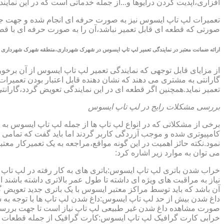
افزاری،آپدیت کردن درایوها و...از جمله خدماتی است که در این ن
تعمیرات لپ تاپ ایسوس نیز به صورت حرفه ای انجام شده و جهت جلوگ
صورتی که قطعه ای قابل تعمیر نباشد،آن را به صورت حرفه ای با قطعه 
ارائه ضمانت معتبر در نمایندگی تعمیر لپ تاپ ایسوس در شهرک شهرداری،منطقه شهرک شهرداری
گارانتی به مشتری می دهند که نشان دهنده قابل اعتبار بودن تعمیرا
تعمیر نماید.همچنین اگر قطعه ای در این نمایندگی تعویض گردد،گاران
بررسی مشکلات رایج در لپ تاپ ایسوس
برخی از مشکلاتی که در انواع لپ تاپ ها از جمله لپ تاپ ایسوس به
کامپیوتری شده و موجب آزردگی کاربر گردند اما باید گفت که تمام
نمود.نکته حائز اهمیت در این گونه مواقع،مراجعه به یک تعمیرکار 
می توان به موارد زیر اشاره کرد:
خراب شدن باتری لپ تاپ ایسوس:باتری های به کار رفته در لپ تاپ ها،پس
نیاز به مراقبت های ویژه ای داشته تا طول عمر بالاتری داشته باشند
آن باشد که باید توسط مراکز معتبر ایسوس با یک باتری جدید تعویض گ
داغ شدن بیش از حد لپ تاپ ایسوس:داغ شدن لپ تاپ ها با توجه به 
صورت مشاهده داغ شدن غیر طبیعی لپ تاپ نیاز است تا جهت بررسی 
خرابی کارت گرافیک لپ تاپ ایسوس:کارت گرافیک از جمله قطعات ح