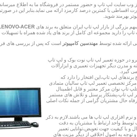
از وب سایت لپ تاپ و حضور مستمر در فروشگاه ما به اطلاع میرسان
صورت اقساطی با کمترین درصد کارمزد ارائه می نماید.بنابر این در 
تر بهرمند شوید.
 بزرگی از بازار لپ تاپ ایران متعلق به برند های
LENOVO-ACER
تاپ را دارید مجموعه ای کامل از برند های یاد شده همراه با تسهیلا
ی ارائه شده توسط
مهندسین کامپیوتر
است که پس از بررسی های فراو
رو در حوزه تعمیر لپ تاپ نوت بوک و لپ تاپ
 و مدرن دیگر تجهیزات تعمیری و ابزارآلات
ی گیرد.
ندهای لپ تاپ،این افتخار را دارد که
ه مرکز تخصصی تعمیر لپ تاپ سالیان متمادی
لپ تاپ نوان مرکز معتبر و قابل اطمینال
 لپ تاپ،پشتکار پرسنل و تلاش های مستمر
فاه حال مشتریان گرامی از جمله نکات اصلی
رم افزاری لپ تاپ ها می باشند.لازم به ذکر
توسط واحد ارتباط با مشتریان به دقت
 و با کیفیت جهت تعویض،توانایی تعمیر
 و توجه به اصول اخلاقی از دیگر مزیت های