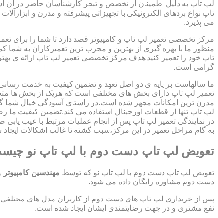
لپ تاپ به دلیل اطمینان از تخصص و تبحر کارشناسان حاضر در آن اس
تاپ نواع بردهای الکترونیکی با تجهیزاتی پیشرفته و مدرن و ابزارآلات 
می پذیرد.
مرکز تخصصی تعمیر لپ تاپ و کامپیوتر قصد دارد تا شما را برای تعمی
منظور ما با بهره گیری از بهترین و مجرب ترین تعمیرکاران به شما ک
تاپ خود را تعمیر کنید.هدف مرکز تخصصی تعمیر لپ تاپ ارائه ی ب
گرامی است.
ما سالهاست بر پایه ی دو اصل تعهد و تضمین کیفیت به خدمت رسان
تعمیر لپ تاپ دارای بخش های مختلفی است که هریک از بخش ها متخص
مدرن ترین امکانات مجهز شده است.در راستای آسودگی خیال شما گر
لپ تاپ تنها از قطعات اورجینال استفاده می کند.تضمین کیفیت ما ر
در نمایندگی تعمیر لپ تاپ پس از انجام عملیات مرتبط با عیب یابی 
به گام مراحل تعمیر در این مرکز،سبب گشته تا غالب اشکالات ایجاد شد
تعویض لپ تاپ دست دوم با لپ تاپ نو چیس
تعویض لپ تاپ دست دوم با لپ تاپ نو که توسط
مهندسین کامپیوتر
و
دست دوم مشاوره رایگان داده می شود.
پس از خریداری لپ تاپ های دست دوم از کاربران مدل های مختلفی از 
نفع مشتری و در جهت رضایتمندی ایشان ایجاد شده است.