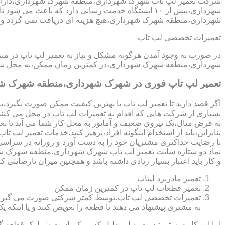
شرکت تعمیر لپ تاب شهرک شهرداری،منطقه شهرک شهرداری،دارای ا
شهرداری،بیش از ۱۰ ایستگاه خدمت رسانی دارد که ب
شهرداری،منطقه شهرک شهرداری،هیچ هزینه ای دریافت نمی گردد و ه
تعمیرات تخصصی لپ تاپ
در صورت به وجود آمدن هرگونه مشکل و نیاز به تعمیر لپ تاپ در م
شهرداری،منطقه شهرک شهرداری،در کمترین زمان ممکن،به محل شما 
تعمیر لپ تاپ فوری در شهرک شهرداری،منطقه شهرک ش
اگر قصد دارید تا تعمیر لپ تاپ با بهترین کیفیت ممکن صورت بگیرد،باید
بسیاری از شرکت هایی که اقدام به تعمیرات لپ تاپ در محل می کنند
به فرض مثال،یک نیروی ضعیف و آماتور به محل کار شما می آید تا تعمیر لپ تاپ انجام دهد و با انجام تعمیر CPU،باعث می شود تا ه
بنابراین،باید از استخدام اینگونه افراد،پرهیز کنید.خدمات تعم
تا رضایت حداکثری مشتریان خود را به دست آورد و روزانه در سرا
و کار باید اعتبار بسیار زیادی داشته باشد و همچنین میزان نارضایتی ک
تعمیر مادربرد لپتاپ
تعمیر قطعات لپ تاپ در کمترین زمان ممکن
تعمیرات تخصصی لپ تاپ،توسط کمتر شرکتی صورت می گیرد.در اکث
به مشتری پیشنهاد می دهند تا قطعه را تعویض کنند و یا اینکه یک 
اما این کار درستی نیست.به این دلیل که ممکن است شما یک قطعه گرا