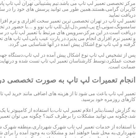
مرکز تخصصی تعمیر لپ تاپ می باشد.تیم پشتیبانی تهران لپ تاپ پ
کاربران گرامی،هستند.همین طور می توانید پرسش های خود را در سا
دریافت نمایید
تعمیر لپ تاپ در تهران تخصصی ترین تعمیر سخت افزاری و نرم افزار
سامسونگ،سونی،اچ پی،ایسر،دل،اپل،للپ تاپ نوو و …با حضور در تخص
دریافت است.در این مرکز،سرویس های مرتبط با تعمیر لپ تاپ در س
و تعمیر نرم افزاری انجام می پذیرد.در پارت عیب یابی،لپ تاپ های ت
گرفته و لپ تاپ نوع اشکال پیش امده در آنها شناسایی می گردد.
پس از تشخیص لپ تاپ نوع اشکال پیش آمده در لپ تاپ،دستگاه جهت دری
صحت عملکرد،توسط کارشناسان تعمیر لپ تاپ تست شده و درنهایت تح
ضمانت است.
انجام تعمیرات لپ تاپ به صورت تخصصی د
تعمیر لپ تاپ باعث می شود تا از هزینه های اضافی مانند خرید لپ تاپ
کارهای روزمره خود برسید.
به گزارش ایسنا،بنابر اعلام تعمیر لپ تاب،با استفاده از کامپیوتر یا
شد،چگونه می توانید مشکلات را برطرف کنید؟ چگونه می توان تعمیر کا
با استفاده از خدمات تعمیر لپ تاب شهرک شهرداری،منطقه شهرک شه
شهرداری،به محل شما خواهند آمد و مشکلات به وجود آمده را برای شم