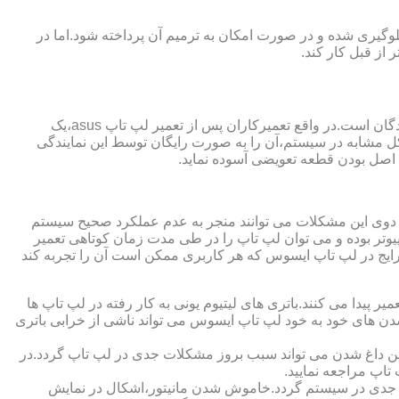
گیری شده و در صورت امکان به ترمیم آن پرداخته شود.اما در
از قبل کار کند.
از مزایای قابل توجهی که نمایندگی تعمیر لپ تاپ ایسوس از آن برخوردار است،ارائه ضمانت نامه و یا گارانتی معتبر تعمیرات به مراجعه کنندگان است.در واقع تعمیرکاران پس از تعمیر لپ تاپ asus،یک
کل مشابه در سیستم،آن را به صورت رایگان توسط این نمایندگی
ت اصل بودن قطعه تعویضی آسوده نماید.
ر دوی این مشکلات می توانند منجر به عدم عملکرد صحیح سیستم
تر بوده و می توان لپ تاپ را در طی مدت زمان کوتاهی تعمیر
رایج در لپ تاپ ایسوس که هر کاربری ممکن است آن را تجربه کند
 پیدا می کنند.باتری های لیتیوم یونی به کار رفته در لپ تاپ ها
 شدن های خود به خود لپ تاپ ایسوس می تواند ناشی از خرابی باتری
این داغ شدن می تواند سبب بروز مشکلات جدی در لپ تاپ گردد.در
اپ مراجعه نمایید.
 جدی در سیستم گردد.خاموش شدن مانیتور،اشکال در نمایش