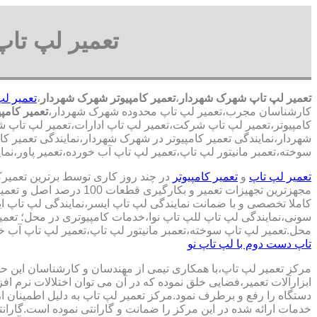
تعمیر لپ تا
تعمیر لپ تاپ شهرک شهردار
،
تعمیر کامپیوتر شهرک شهردار
،
تعمیر ل
کارشناسان مجرب،تعمیر لپ تاپ محدوده شهرک شهردار،
تعمیر کامپ
کامپیوتر،تعمیر لپ تاپ شرکت،تعمیر لپ تاپ ادارات،تعمیر لپ تاپ ش
شهردار،نمایندگی تعمیر کامپیوتر در شهرک شهردار،نمایندگی تعمیر ک
سوخته،تعمبر مانیتور لپ تاپ،تعمیر لپ تاپ آب خورده،تعمیر پاور،نما
تعمیر لپ تاپ
و
تعمیر کامپیوتر
در چند روز کاری توسط برترین تعمیر
مجهزترین تجهیزات تعمیر و بکارگ
کاملا تخصصی و با ضمانت نمایندگی لپ تاپ ایسر،نمایندگی لپ تاپ 
سونی،نمایندگی لپ تاپ للپ تاپ نوا،خدمات کامپیوتری در محل؛ تعمیر
محل.تعمیر لپ تاپ سوخته،تعمبر مانیتور لپ تاپ،تعمیر لپ تاپ آب خو
تاپ دست دوم با لپ تاپ نو
مرکز تعمیر لپ تاپ،با همکاری تیمی از مهندسان و کارشناسان این حوز
ابزارآلات تعمیر،فضایی خلق نموده که در آن می توان اختلالات نرم اف
دستگاه را رفع و برطرف نمود.مرکز تعمیر لپ تاپ به دلیل اطمینان ا
خدمات ارائه شده در این مرکز را ضمانت و گارانتی نموده است.گاران