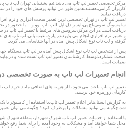
مرکز تخصصی تعمیر لپ تاپ می باشد.تیم پشتیبانی تهران لپ تاپ پ
کاربران گرامی،هستند.همین طور می توانید پرسش های خود را در سا
دریافت نمایید
تعمیر لپ تاپ در تهران تخصصی ترین تعمیر سخت افزاری و نرم افزار
سامسونگ،سونی،اچ پی،ایسر،دل،اپل،للپ تاپ نوو و …با حضور در تخص
دریافت است.در این مرکز،سرویس های مرتبط با تعمیر لپ تاپ در س
و تعمیر نرم افزاری انجام می پذیرد.در پارت عیب یابی،لپ تاپ های ت
گرفته و لپ تاپ نوع اشکال پیش امده در آنها شناسایی می گردد.
پس از تشخیص لپ تاپ نوع اشکال پیش آمده در لپ تاپ،دستگاه جهت دری
صحت عملکرد،توسط کارشناسان تعمیر لپ تاپ تست شده و درنهایت تح
ضمانت است.
انجام تعمیرات لپ تاپ به صورت تخصصی د
تعمیر لپ تاپ باعث می شود تا از هزینه های اضافی مانند خرید لپ تاپ
کارهای روزمره خود برسید.
به گزارش ایسنا،بنابر اعلام تعمیر لپ تاب،با استفاده از کامپیوتر یا
شد،چگونه می توانید مشکلات را برطرف کنید؟ چگونه می توان تعمیر کا
با استفاده از خدمات تعمیر لپ تاب شهرک شهردار،منطقه شهرک شهرد
محل شما خواهند آمد و مشکلات به وجود آمده را برای شما رفع خواهن