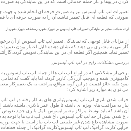
کردن درایوها و...از جمله خدماتی است که در این نمایندگی به صو
تعمیرات لپ تاپ ایسوس نیز به صورت حرفه ای انجام شده و جهت جلوگ
صورتی که قطعه ای قابل تعمیر نباشد،آن را به صورت حرفه ای با قطعه 
ارائه ضمانت معتبر در نمایندگی تعمیر لپ تاپ ایسوس در شهرک شهردار،منطقه شهرک شهردار
گارانتی به مشتری می دهند که نشان دهنده قابل اعتبار بودن تعمیرا
تعمیر نماید.همچنین اگر قطعه ای در این نمایندگی تعویض گردد،گاران
بررسی مشکلات رایج در لپ تاپ ایسوس
برخی از مشکلاتی که در انواع لپ تاپ ها از جمله لپ تاپ ایسوس به
کامپیوتری شده و موجب آزردگی کاربر گردند اما باید گفت که تمام
نمود.نکته حائز اهمیت در این گونه مواقع،مراجعه به یک تعمیرکار 
می توان به موارد زیر اشاره کرد:
خراب شدن باتری لپ تاپ ایسوس:باتری های به کار رفته در لپ تاپ ها،پس
نیاز به مراقبت های ویژه ای داشته تا طول عمر بالاتری داشته باشند
آن باشد که باید توسط مراکز معتبر ایسوس با یک باتری جدید تعویض گ
داغ شدن بیش از حد لپ تاپ ایسوس:داغ شدن لپ تاپ ها با توجه به 
صورت مشاهده داغ شدن غیر طبیعی لپ تاپ نیاز است تا جهت بررسی 
خرابی کارت گرافیک لپ تاپ ایسوس:کارت گرافیک از جمله قطعات ح