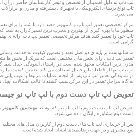
لپ تاپ به دلیل اطمینان از تخصص و تبحر کارشناسان حاضر در آن اس
تاپ نواع بردهای الکترونیکی با تجهیزاتی پیشرفته و مدرن و ابزارآلات 
می پذیرد.
مرکز تخصصی تعمیر لپ تاپ و کامپیوتر قصد دارد تا شما را برای تعمی
منظور ما با بهره گیری از بهترین و مجرب ترین تعمیرکاران به شما ک
تاپ خود را تعمیر کنید.هدف مرکز تخصصی تعمیر لپ تاپ ارائه ی ب
گرامی است.
ما سالهاست بر پایه ی دو اصل تعهد و تضمین کیفیت به خدمت رسان
تعمیر لپ تاپ دارای بخش های مختلفی است که هریک از بخش ها متخص
مدرن ترین امکانات مجهز شده است.در راستای آسودگی خیال شما گر
لپ تاپ تنها از قطعات اورجینال استفاده می کند.تضمین کیفیت ما ر
در نمایندگی تعمیر لپ تاپ پس از انجام عملیات مرتبط با عیب یابی 
به گام مراحل تعمیر در این مرکز،سبب گشته تا غالب اشکالات ایجاد شد
تعویض لپ تاپ دست دوم با لپ تاپ نو چیس
تعویض لپ تاپ دست دوم با لپ تاپ نو که توسط
مهندسین کامپیوتر
و
دست دوم مشاوره رایگان داده می شود.
پس از خریداری لپ تاپ های دست دوم از کاربران مدل های مختلفی از 
نفع مشتری و در جهت رضایتمندی ایشان ایجاد شده است.