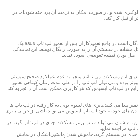
گیری شده و در صورت امکان به ترمیم آن پرداخته شود.اما در
از قبل کار کند.
از مزایای قابل توجهی که نمایندگی تعمیر لپ تاپ ایسوس از آن برخوردار است،ارائه ضمانت نامه و یا گارانتی معتبر تعمیرات به مراجعه کنندگان است.در واقع تعمیرکاران پس از تعمیر لپ تاپ asus،یک
کل مشابه در سیستم،آن را به صورت رایگان توسط این نمایندگی
ت اصل بودن قطعه تعویضی آسوده نماید.
ر دوی این مشکلات می توانند منجر به عدم عملکرد صحیح سیستم
تر بوده و می توان لپ تاپ را در طی مدت زمان کوتاهی تعمیر
رایج در لپ تاپ ایسوس که هر کاربری ممکن است آن را تجربه کند
 پیدا می کنند.باتری های لیتیوم یونی به کار رفته در لپ تاپ ها
 شدن های خود به خود لپ تاپ ایسوس می تواند ناشی از خرابی باتری
این داغ شدن می تواند سبب بروز مشکلات جدی در لپ تاپ گردد.در
اپ مراجعه نمایید.
 جدی در سیستم گردد.خاموش شدن مانیتور،اشکال در نمایش