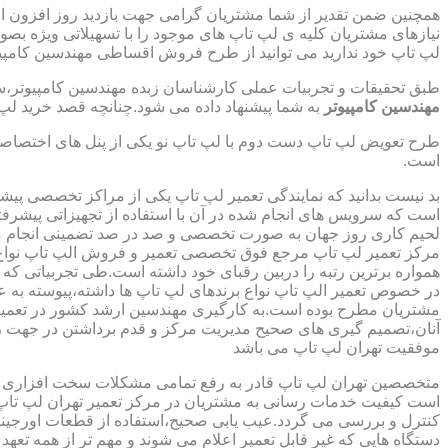
همچنین ضمن تقدیر از شما مشتریان گرامی جهت بازدید روز افزون 
نیازهای مشتریان کلیه ی لپ تاپ های موجود را با تسهیلاتی ویژه ب
لپ تاپ خود ندارید می توانید از طرح فروش اقساطی مهندسین کامپیو
طبق تحقیقات و تجربیات عملی کارشناسان زبده مهندسین کامپیوتر،سهم
مهندسین کامپیوتر
به شما پیشنهاد داده می شود.چنانچه قصد خرید لپ 
طرح تعویض لپ تاپ دست دوم با لپ تاپ نو یکی از پنل های اختصاص
است.
بد نیست بدانید که نمایندگی تعمیر لپ تاپ یکی از مراکز تخصصی پیش
است که سرویس های انجام شده در آن با استفاده از تجهیزاتی پیشرفته
لحیم کاری روز جهان به صورت تخصصی و صد در صد تضمینی انجام م
مرکز تعمیر لپ تاپ مرجع فوق تخصصی تعمیر و فروش الپ تاپ نواع بر
همواره برترین رتبه را دربین رقبای خود داشته است.طی تجربیاتی ک
در خصوص تعمیر الپ تاپ نواع برندهای لپ تاپ ها داشته،پیوسته به ع
مشتریان مطرح بوده است.به کارگیری مهندسین ارشد کشور در تعمیر
آنان،تصمیم گیری های صحیح مدیریت مرکز و قدم برداشتن در جهت ر
موفقیت تهران لپ تاپ می باشد
متخصصین تهران لپ تاپ قادر به رفع تمامی مشکلات سخت افزاری و ن
است کیفیت خدمات رسانی به مشتریان در مرکز تعمیر تهران لپ تاپ 
کنترل و بررسی می گردد.عیب یابی صحیح،استفاده از قطعات اورجینال
دستگاه هایی که غیر قابل تعمیر اعلام می شوند و مهم تر از همه تعهد