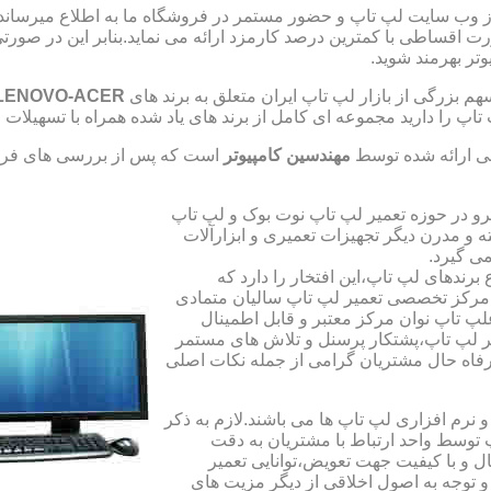
از وب سایت لپ تاپ و حضور مستمر در فروشگاه ما به اطلاع میرسان
صورت اقساطی با کمترین درصد کارمزد ارائه می نماید.بنابر این در 
تر بهرمند شوید.
 بزرگی از بازار لپ تاپ ایران متعلق به برند های
LENOVO-ACER
تاپ را دارید مجموعه ای کامل از برند های یاد شده همراه با تسهیلا
ی ارائه شده توسط
مهندسین کامپیوتر
است که پس از بررسی های فراو
رو در حوزه تعمیر لپ تاپ نوت بوک و لپ تاپ
 و مدرن دیگر تجهیزات تعمیری و ابزارآلات
ی گیرد.
ندهای لپ تاپ،این افتخار را دارد که
ه مرکز تخصصی تعمیر لپ تاپ سالیان متمادی
لپ تاپ نوان مرکز معتبر و قابل اطمینال
 لپ تاپ،پشتکار پرسنل و تلاش های مستمر
فاه حال مشتریان گرامی از جمله نکات اصلی
رم افزاری لپ تاپ ها می باشند.لازم به ذکر
توسط واحد ارتباط با مشتریان به دقت
 و با کیفیت جهت تعویض،توانایی تعمیر
 و توجه به اصول اخلاقی از دیگر مزیت های