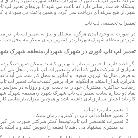
ایستگاه خدمت رسانی دارد که باعث می شود تا نیروهای تعمیر لپ 
شهردار،هیچ هزینه ای دریافت نمی گردد و همین باعث می شود تا با 
تعمیرات تخصصی لپ تاپ
در صورت به وجود آمدن هرگونه مشکل و نیاز به تعمیر لپ تاپ در م
شهردار،منطقه شهرک شهردار،در کمترین زمان ممکن،به محل شما بیا
تعمیر لپ تاپ فوری در شهرک شهردار،منطقه شهرک شهر
اگر قصد دارید تا تعمیر لپ تاپ با بهترین کیفیت ممکن صورت بگیرد،باید
بسیاری از شرکت هایی که اقدام به تعمیرات لپ تاپ در محل می کنند
به فرض مثال،یک نیروی ضعیف و آماتور به محل کار شما می آید تا تعمیر لپ تاپ انجام دهد و با انجام تعمیر CPU،باعث می شود تا ه
بنابراین،باید از استخدام اینگونه افراد،پرهیز کنید.خدمات تعمی
رضایت حداکثری مشتریان خود را به دست آورد و روزانه در سراسر 
کار باید اعتبار بسیار زیادی داشته باشد و همچنین میزان نارضایتی کار
تعمیر مادربرد لپتاپ
تعمیر قطعات لپ تاپ در کمترین زمان ممکن
تعمیرات تخصصی لپ تاپ،توسط کمتر شرکتی صورت می گیرد.در اکث
به مشتری پیشنهاد می دهند تا قطعه را تعویض کنند و یا اینکه یک 
اما این کار درستی نیست.به این دلیل که ممکن است شما یک قطعه گرا