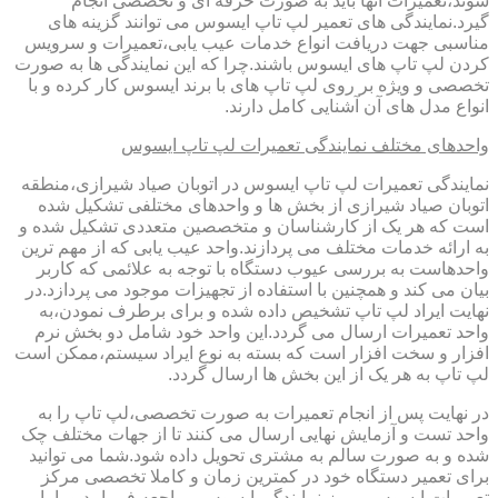
شوند،تعمیرات آنها باید به صورت حرفه ای و تخصصی انجام
گیرد.نمایندگی های تعمیر لپ تاپ ایسوس می توانند گزینه های
مناسبی جهت دریافت انواع خدمات عیب یابی،تعمیرات و سرویس
کردن لپ تاپ های ایسوس باشند.چرا که این نمایندگی ها به صورت
تخصصی و ویژه بر روی لپ تاپ های با برند ایسوس کار کرده و با
انواع مدل های آن آشنایی کامل دارند.
واحدهای مختلف نمایندگی تعمیرات لپ تاپ ایسوس
نمایندگی تعمیرات لپ تاپ ایسوس در اتوبان صیاد شیرازی،منطقه
اتوبان صیاد شیرازی از بخش ها و واحدهای مختلفی تشکیل شده
است که هر یک از کارشناسان و متخصصین متعددی تشکیل شده و
به ارائه خدمات مختلف می پردازند.واحد عیب یابی که از مهم ترین
واحدهاست به بررسی عیوب دستگاه با توجه به علائمی که کاربر
بیان می کند و همچنین با استفاده از تجهیزات موجود می پردازد.در
نهایت ایراد لپ تاپ تشخیص داده شده و برای برطرف نمودن،به
واحد تعمیرات ارسال می گردد.این واحد خود شامل دو بخش نرم
افزار و سخت افزار است که بسته به نوع ایراد سیستم،ممکن است
لپ تاپ به هر یک از این بخش ها ارسال گردد.
در نهایت پس از انجام تعمیرات به صورت تخصصی،لپ تاپ را به
واحد تست و آزمایش نهایی ارسال می کنند تا از جهات مختلف چک
شده و به صورت سالم به مشتری تحویل داده شود.شما می توانید
برای تعمیر دستگاه خود در کمترین زمان و کاملا تخصصی مرکز
تعمیرات ایسوس ریپرز،نمایندگی ایسوس مراجعه فرمایید و یا با