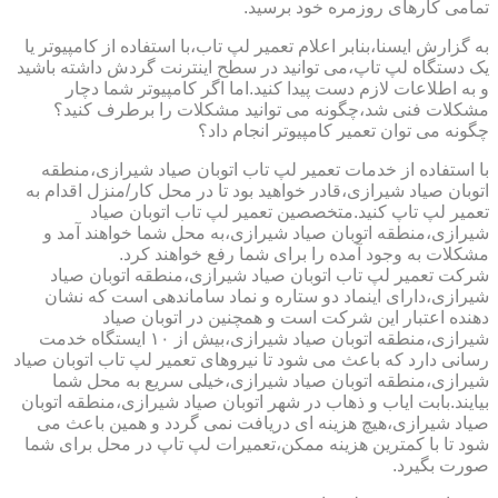
تمامی کارهای روزمره خود برسید.
به گزارش ایسنا،بنابر اعلام تعمیر لپ تاب،با استفاده از کامپیوتر یا
یک دستگاه لپ تاپ،می توانید در سطح اینترنت گردش داشته باشید
و به اطلاعات لازم دست پیدا کنید.اما اگر کامپیوتر شما دچار
مشکلات فنی شد،چگونه می توانید مشکلات را برطرف کنید؟
چگونه می توان تعمیر کامپیوتر انجام داد؟
با استفاده از خدمات تعمیر لپ تاب اتوبان صیاد شیرازی،منطقه
اتوبان صیاد شیرازی،قادر خواهید بود تا در محل کار/منزل اقدام به
تعمیر لپ تاپ کنید.متخصصین تعمیر لپ تاب اتوبان صیاد
شیرازی،منطقه اتوبان صیاد شیرازی،به محل شما خواهند آمد و
مشکلات به وجود آمده را برای شما رفع خواهند کرد.
شرکت تعمیر لپ تاب اتوبان صیاد شیرازی،منطقه اتوبان صیاد
شیرازی،دارای اینماد دو ستاره و نماد ساماندهی است که نشان
دهنده اعتبار این شرکت است و همچنین در اتوبان صیاد
شیرازی،منطقه اتوبان صیاد شیرازی،بیش از ۱۰ ایستگاه خدمت
رسانی دارد که باعث می شود تا نیروهای تعمیر لپ تاب اتوبان صیاد
شیرازی،منطقه اتوبان صیاد شیرازی،خیلی سریع به محل شما
بیایند.بابت ایاب و ذهاب در شهر اتوبان صیاد شیرازی،منطقه اتوبان
صیاد شیرازی،هیچ هزینه ای دریافت نمی گردد و همین باعث می
شود تا با کمترین هزینه ممکن،تعمیرات لپ تاپ در محل برای شما
صورت بگیرد.