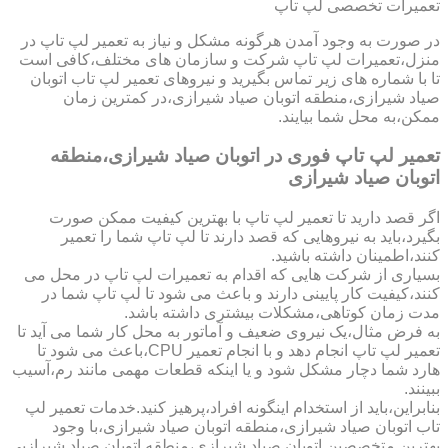
تعمیرات تخصصی لپ تاپ
در صورت به وجود آمدن هرگونه مشکل و نیاز به تعمیر لپ تاپ در
منزل،تعمیرات لپ تاپ شرکت و سازمان های مختلف،کافی است
تا با شماره های زیر تماس بگیرید و نیروهای تعمیر لپ تاب اتوبان
صیاد شیرازی،منطقه اتوبان صیاد شیرازی،در کمترین زمان
ممکن،به محل شما بیایند.
تعمیر لپ تاپ فوری در اتوبان صیاد شیرازی،منطقه
اتوبان صیاد شیرازی
اگر قصد دارید تا تعمیر لپ تاپ با بهترین کیفیت ممکن صورت
بگیرد،باید به نیروهایی که قصد دارند تا لپ تاپ شما را تعمیر
کنند،اطمینان داشته باشید.
بسیاری از شرکت هایی که اقدام به تعمیرات لپ تاپ در محل می
کنند،کیفیت کار پایینی دارند و باعث می شود تا لپ تاپ شما در
مدت زمان کوتاهی،مشکلات بیشتری داشته باشد.
به فرض مثال،یک نیروی ضعیف و آماتور به محل کار شما می آید تا
تعمیر لپ تاپ انجام دهد و با انجام تعمیر CPU،باعث می شود تا
هارد شما دچار مشکل شود و یا اینکه قطعات مهمی مانند رم،آسیب
ببینند.
بنابراین،باید از استخدام اینگونه افراد،پرهیز کنید.خدمات تعمیر لپ
تاب اتوبان صیاد شیرازی،منطقه اتوبان صیاد شیرازی،با وجود
بهترین متخصصین اتوبان صیاد شیرازی،منطقه اتوبان صیاد شیرازیی