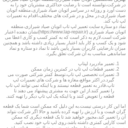
در شرکت،توانسته است تا رضایت حداکثری مشتریان خود را به
دست آورد و روزانه در سراسر اتوبان صیاد شیرازی،منطقه اتوبان
صیاد شیرازی،در محل و در شرکت های مختلف،اقدام به تعمیرات
لپ تاپ کند.
نماد دو ستاره سایت تعمیر لپ تاب اتوبان صیاد شیرازی،منطقه
اتوبان صیاد شیرازی (https://www.lap-repair.ir)نشان دهنده اعتبار
شرکت است.لازم به ذکر است که به کمتر کسب و کاری اعطا می
شود و یک کسب و کار باید اعتبار بسیار زیادی داشته باشد و همچنین
میزان نارضایتی کاربران بسیار پایین باشد تا نماد دو ستاره و نماد
ساماندهی مناسب به آن شرکت تعلق بگیرد.
تعمیر مادربرد لپتاپ
تعمیر قطعات لپ تاپ در کمترین زمان ممکن
تعمیرات تخصصی لپ تاپ،توسط کمتر شرکتی صورت می
گیرد.در اکثر مواقع،مغازه ها و شرکت های تعمیرات لپ
تاپ،قادر به تعمیر قطعه نیستند و یا اینکه نمی توانند لپ تاپ
را تعمیر کنند.از این جهت به مشتری پیشنهاد می دهند تا
قطعه را تعویض کنند و یا اینکه یک لپ تاپ دیگر را تهیه کنند.
اما این کار درستی نیست.به این دلیل که ممکن است شما یک قطعه
گران قیمت و با ارزش را تهیه کرده باشید و حالا اگر شرکت نتواند
آن را تعمیر کند،مجبور خواهید شد تا یک قطعه دیگری که ممکن
است کارایی کمتری داشته باشد،روی لپ تاپ خود نصب کنید.
پس پیشنهاد می شود تا به جای تعویض،به دنبال تعمیر قطعه باشید.