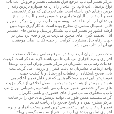
مرکز تعمیر لپ تاپ مرجع فوق تخصصی تعمیر و فروش الپ تاپ
نواع برندهای لپ تاپ،این افتخار را دارد که همواره برترین رتبه را
دربین رقبای خود داشته است.طی تجربیاتی که مرکز تخصصی
تعمیر لپ تاپ سالیان متمادی در خصوص تعمیر الپ تاپ نواع
برندهای لپ تاپ ها داشته،پیوسته به علپ تاپ نوان مرکز معتبر و
قابل اطمینال مشتریان مطرح بوده است.به کارگیری مهندسین
ارشد کشور در تعمیر لپ تاپ،پشتکار پرسنل و تلاش های مستمر
آنان،تصمیم گیری های صحیح مدیریت مرکز و قدم برداشتن در
جهت رفاه حال مشتریان گرامی از جمله نکات اصلی موفقیت
تهران لپ تاپ می باشد
متخصصین تهران لپ تاپ قادر به رفع تمامی مشکلات سخت
افزاری و نرم افزاری لپ تاپ ها می باشند.لازم به ذکر است کیفیت
خدمات رسانی به مشتریان در مرکز تعمیر تهران لپ تاپ توسط
واحد ارتباط با مشتریان به دقت کنترل و بررسی می گردد.عیب
یابی صحیح،استفاده از قطعات اورجینال و با کیفیت جهت
تعویض،توانایی تعمیر دستگاه هایی که غیر قابل تعمیر اعلام می
شوند و مهم تر از همه تعهد و توجه به اصول اخلاقی از دیگر مزیت
های مرکز تخصصی تعمیر لپ تاپ می باشد.تیم پشتیبانی تهران لپ
تاپ پاسخگوی تمامی سوال های حضوری و تلفنی کاربران
گرامی،هستند.همین طور می توانید پرسش های خود را در سایت
مرکز مطرح نمود ه و پاسخ صحیح را دریافت نمایید
تعمیر لپ تاپ در تهران تخصصی ترین تعمیر سخت افزاری و نرم
افزاری تمامی برندهای لپ تاپ اعم از سامسونگ،سونی،اچ