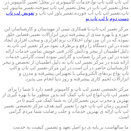
لپ تاپ للپ تاپ نوا،خدمات کامپیوتری در محل؛ تعمیر کامپیوتر در
محل،تعمیر لپ تاپ در محل.تعمیر لپ تاپ سوخته،تعمبر مانیتور لپ
تاپ،تعمیر لپ تاپ آب خورده،تعمیر پاور لپ تاپ و
تعویض لپ تاپ
دست دوم با لپ تاپ نو
مرکز تعمیر لپ تاپ،با همکاری تیمی از مهندسان و کارشناسان این
حوزه و با بهره مندی از پیشرفته ترین ابزارآلات تعمیر،فضایی خلق
نموده که در آن می توان اختلالات نرم افزاری و سخت افزاری ایجاد
شده در این دستگاه را رفع و برطرف نمود.مرکز تعمیر لپ تاپ به
دلیل اطمینان از تبحر و دانش کادر فنی خویش تمامی خدمات ارائه
شده در این مرکز را ضمانت و گارانتی نموده است.گارانتی خدمات
ارائه شده در مرکز تعمیر لپ تاپ به دلیل اطمینان از تخصص و تبحر
کارشناسان حاضر در آن است.در این مرکز،تعمیر لپ تاپ و الپ
تاپ نواع بردهای الکترونیکی با تجهیزاتی پیشرفته و مدرن و
ابزارآلات لحیم کاری پیشرفته و روز دنیا انجام می پذیرد.
مرکز تخصصی تعمیر لپ تاپ و کامپیوتر قصد دارد تا شما را برای
تعمیر لپ تاپ انواع لپ تاپ کمک کند.بدین منظور ما با بهره گیری از
بهترین و مجرب ترین تعمیرکاران به شما کمک می کنیم تا در
کمترین زمان لپ تاپ خود را تعمیر کنید.هدف مرکز تخصصی تعمیر
لپ تاپ ارائه ی بهترین خدمات و جلب رضایت شما مردم گرامی
است.
ما سالهاست بر پایه ی دو اصل تعهد و تضمین کیفیت به خدمت