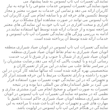
نمایندگی تعمیرات لپ تاپ ایسوس به شما پیشنهاد می
شود.نمایندگی تعمیرات ایسوس خدمات متنوعی را با توجه به نیاز
کاربران ارائه می دهد و تمامی این خدمات به صورت معتبر و مجاز
توسط تکنسین های حرفه ای و با سابقه انجام می گیرد.کاربران لپ
تاپ ایسوس می توانند در صورت مشاهده انواع مشکلات نرم
افزاری و سخت افزاری در لپ تاپ خود،به این نمایندگی های معتبر
مراجعه نموده و از خدمات ارائه شده توسط آنها استفاده نمایند.در
ادامه به بررسی ویژگی های نمایندگی تعمیرات لپ تاپ ایسوس و
خدمات ارائه شده توسط آن پرداخته شده است.
نمایندگی تعمیرات لپ تاپ ایسوس در اتوبان صیاد شیرازی،منطقه
اتوبان صیاد شیرازی به تمام نقاط اتوبان صیاد شیرازی،منطقه
اتوبان صیاد شیرازی از شمال تا جنوب و از شرق تا غرب خدمت
رسانی کرده و با کیفیت بالایی که ارائه می دهد،رضایت مشتریان را
در سراسر نقاط جلب می نماید.در این مرکز از تعمیرکاران و
متخصصینی بهره گرفته شده است که سالها سابقه کار کردن در این
حوزه را داشته و دارای تحصیلات مرتبط با این حرفه هستند.ابزار کار
و تجهیزاتی که در این نمایندگی جهت تعمیرات مورد استفاده قرار
می گیرد بر طبق استانداردهای بین المللی دنیا بوده و در نتیجه
تعمیرات به صورت اصولی و صحیح انجام می گیرد.مشتری مداری و
نظمی که در مجموعه نمایندگی تعمیرات لپ تاپ ایسوس در اتوبان
صیاد شیرازی،منطقه اتوبان صیاد شیرازی حاکم است،با تلفیق با
مهارت های فنی و تجهیزات حرفه ای،باعث شده تا مراجعه به این
نمایندگی در هنگام خرابی لپ تاپ ایسوس در اولویت باشد.