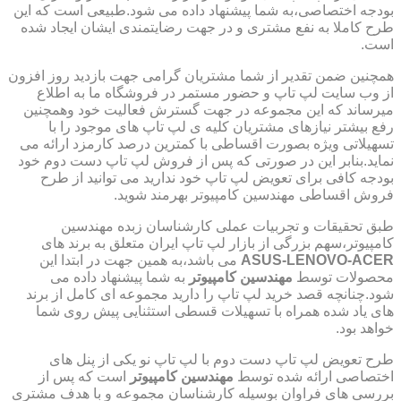
بودجه اختصاصی،به شما پیشنهاد داده می شود.طبیعی است که این
طرح کاملا به نفع مشتری و در جهت رضایتمندی ایشان ایجاد شده
است.
همچنین ضمن تقدیر از شما مشتریان گرامی جهت بازدید روز افزون
از وب سایت لپ تاپ و حضور مستمر در فروشگاه ما به اطلاع
میرساند که این مجموعه در جهت گسترش فعالیت خود وهمچنین
رفع بیشتر نیازهای مشتریان کلیه ی لپ تاپ های موجود را با
تسهیلاتی ویژه بصورت اقساطی با کمترین درصد کارمزد ارائه می
نماید.بنابر این در صورتی که پس از فروش لپ تاپ دست دوم خود
بودجه کافی برای تعویض لپ تاپ خود ندارید می توانید از طرح
فروش اقساطی مهندسین کامپیوتر بهرمند شوید.
طبق تحقیقات و تجربیات عملی کارشناسان زبده مهندسین
کامپیوتر،سهم بزرگی از بازار لپ تاپ ایران متعلق به برند های
ASUS-LENOVO-ACER
می باشد،به همین جهت در ابتدا این
محصولات توسط
مهندسین کامپیوتر
به شما پیشنهاد داده می
شود.چنانچه قصد خرید لپ تاپ را دارید مجموعه ای کامل از برند
های یاد شده همراه با تسهیلات قسطی استثنایی پیش روی شما
خواهد بود.
طرح تعویض لپ تاپ دست دوم با لپ تاپ نو یکی از پنل های
اختصاصی ارائه شده توسط
مهندسین کامپیوتر
است که پس از
بررسی های فراوان بوسیله کارشناسان مجموعه و با هدف مشتری