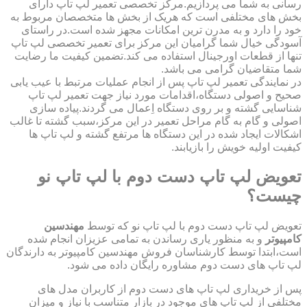
رسانی به شما می پردازیم.مرکز تخصصی تعمیر لپ تاپ دارای
بخش های مختلفی است که هریک از بخش ها متخصصان مربوط به
خود را دارد و به مدرن ترین امکانات مجهز شده است.در راستای
آسودگی خیال شما گرامیان این مرکز برای تعمیر تخصصی لپ تاپ
تنها از قطعات اورجینال استفاده می کند.تضمین کیفیت ما رضایت
شما متقاضیان گرامی می باشد.
در نمایندگی تعمیر لپ تاپ پس از انجام عملیات مرتبط با عیب یابی
صحیح و اصولی دستگاه،اقدامات مورد نیاز جهت تعمیر لپ تاپ
شناسایی گشته و بر روی دستگاه اِعمال می گردند.پیاده سازی
اصولی و گام به گام مراحل تعمیر در این مرکز،سبب گشته تا غالب
اشکالات ایجاد شده در این دستگاه ها مرتفع گشته و لپ تاپ ها
کیفیت اولیه خویش را بازیابند.
تعویض لپ تاپ دست دوم با لپ تاپ نو
چیست؟
تعویض لپ تاپ دست دوم با لپ تاپ نو که توسط
مهندسین
کامپیوتر
و به منظور یاری رساندن به تمامی عزیزان انجام شده
است،ابتدا توسط کارشناسان فروش مهندسین کامپیوتر به دارندگان
لپ تاپ های دست دوم مشاوره رایگان داده می شود.
پس از خریداری لپ تاپ های دست دوم از کاربران مدل های
مختلفی از لپ تاپ های موجود در بازار متناسب با نیاز و میزان