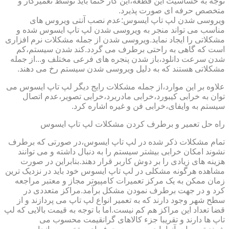
توجه به حساسیت این قطعه،این کار حتما باید توسط تعمیرکار و
متخصص حرفه ای صورت پذیرد.
ویروسی شدن لپ تاپ ایسوس:عدم نصب آنتی ویروس های
مناسب می تواند منجر به ویروسی شدن لپ تاپ ایسوس شده و
مشکلاتی را ایجاد نماید.ویروسی شدن از جمله مشکلات نرم افزاری
است که گاهی به راحتی برطرف می گردد.کند شدن سیستم،کم
شدن سرعت دانلود،باز شدن پنجره های فرعی مختلف و...از جمله
مشکلاتی هستند که به دلیل ویروسی شدن سیستم رخ می دهند.
علاوه بر این موارد،از جمله مشکلات رایج دیگر لپ تاپ ایسوس می
توان به خرابی کیبورد،خرابی مادربرد،خرابی تصویر،عدم اتصال
سیستم به وایفای،خرابی فن و غیره اشاره کرد.
راه حل تعمیر و برطرف کردن مشکلات لپ تاپ ایسوس
تمام مشکلات ذکر شده در لپ تاپ ایسوس،در صورتی که برطرف
نشوند امکان خرابی بیشتر سیستم را به دنبال داشته و می توانند
هزینه های زیادی را بر دوش کاربر قرار دهند.بنابراین در صورت
مشاهده هرگونه مشکلی در لپ تاپ ایسوس خود باید در نزدیک ترین
زمان ممکن به یک مرکز تعمیرات کامپیوتر مجاز و معتبر مراجعه
کرد و در جهت برطرف نمودن مشکل برآمد.مراکز متعددی در
سطح شهر وجود دارند که به تعمیر انواع لپ تاپ می پردازند و از
قضا تعداد این مراکز هم کم نیست.اما با توجه به قیمت بالایی که لپ
تاپ ها دارند و تقریبا جزء کالاهای گرانقیمت محسوب می