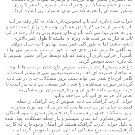
است.از جمله مشکلات رایج در لپ تاپ ایسوس که هر کاربری
ممکن است آن را تجربه کند می توان به موارد زیر اشاره کرد:
خراب شدن باتری لپ تاپ ایسوس:باتری های به کار رفته در لپ
تاپ ها،پس از مدتی کار کردن عملکرد اولیه خود را از دست داده و
نیاز به تعمیر پیدا می کنند.باتری های لیتیوم یونی به کار رفته در لپ
تاپ ها نیاز به مراقبت های ویژه ای داشته تا طول عمر بالاتری
داشته باشند اما به طور کلی عمر مفید آنها دو تا سه سال خواهد
بود.گاهی خاموش شدن های خود به خود لپ تاپ ایسوس می تواند
ناشی از خرابی باتری آن باشد که باید توسط مراکز معتبر ایسوس با
یک باتری جدید تعویض گردد.
داغ شدن بیش از حد لپ تاپ ایسوس:داغ شدن لپ تاپ ها با توجه
به ساختار فشرده ای که دارند،نسبت به پی سی ها بیشتر است اما
گاهی این داغ شدن می تواند سبب بروز مشکلات جدی در لپ تاپ
گردد.در صورت مشاهده داغ شدن غیر طبیعی لپ تاپ نیاز است تا
جهت بررسی علت دقیق آن و برطرف نمودن این مشکل به
تعمیرکار حرفه ای لپ تاپ مراجعه نمایید.
خرابی کارت گرافیک لپ تاپ ایسوس:کارت گرافیک از جمله
قطعات حیاتی در لپ تاپ هاست که خرابی آن می توان منجر به
بروز مشکلات جدی در سیستم گردد.خاموش شدن مانیتور،اشکال
در نمایش تصاویر،کند شدن سیستم و...از جمله مشکلات ایجاد شده
به دلیل خرابی کارت گرافیک هستند.این امکان وجود دارد که کارت
گرافیک بسته به نوع مشکلی که دارد تعمیر یا تعویض گردد اما با