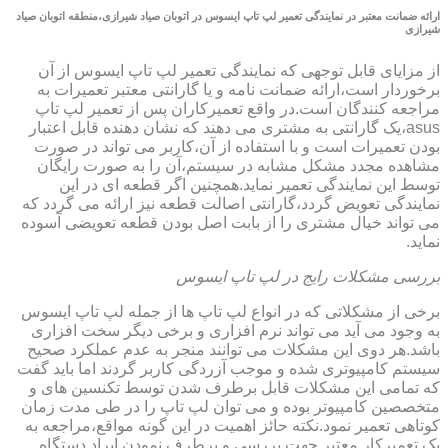
ارائه ضمانت معتبر در نمایندگی تعمیر لپ تاپ ایسوس در اتوبان صیاد شیرازی،منطقه اتوبان صیاد
شیرازی
از مزایای قابل توجهی که نمایندگی تعمیر لپ تاپ ایسوس از آن
برخوردار است،ارائه ضمانت نامه و یا گارانتی معتبر تعمیرات به
مراجعه کنندگان است.در واقع تعمیرکاران پس از تعمیر لپ تاپ
asus،یک گارانتی به مشتری می دهند که نشان دهنده قابل اعتبار
بودن تعمیرات است و با استفاده از آن،کاربر می تواند در صورت
مشاهده مجدد مشکل مشابه در سیستم،آن را به صورت رایگان
توسط این نمایندگی تعمیر نماید.همچنین اگر قطعه ای در این
نمایندگی تعویض گردد،گارانتی اصالت قطعه نیز ارائه می گردد که
می تواند خیال مشتری را از بابت اصل بودن قطعه تعویضی آسوده
نماید.
بررسی مشکلات رایج در لپ تاپ ایسوس
برخی از مشکلاتی که در انواع لپ تاپ ها از جمله لپ تاپ ایسوس
به وجود می آید می تواند نرم افزاری و برخی دیگر سخت افزاری
باشد.هر دوی این مشکلات می توانند منجر به عدم عملکرد صحیح
سیستم کامپیوتری شده و موجب آزردگی کاربر گردند اما باید گفت
که تمامی این مشکلات قابل برطرف شدن توسط تکنسین های و
متخصصین کامپیوتر بوده و می توان لپ تاپ را در طی مدت زمان
کوتاهی تعمیر نمود.نکته حائز اهمیت در این گونه مواقع،مراجعه به
یک تعمیرکار معتبر جهت بررسی و برطرف نمودن ایراد دستگاه