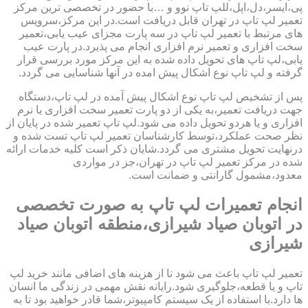
پی،ایسر،دل،اپل،للپ تاپ نوو و …با حضور در تخصصی ترین مرکز
تعمیر لپ تاپ در تهران قابل دریافت است.در این مرکز،سرویس
های مرتبط با تعمیر لپ تاپ در سه پارت مجزای عیب یابی،تعمیر
سخت افزاری و تعمیر نرم افزاری انجام می پذیرد.در پارت عیب
یابی،لپ تاپ های تحویل داده شده به این مرکز مورد بررسی قرار
گرفته و لپ تاپ نوع اشکال پیش امده در آنها شناسایی می گردد.
پس از تشخیص لپ تاپ نوع اشکال پیش آمده در لپ تاپ،دستگاه
جهت دریافت تعمیر،به یکی از دو پارت تعمیر سخت افزاری یا نرم
افزاری و یا هردو تحویل داده می شود.لپ تاپ تعمیر شده در پایان از
نظر صحت عملکرد،توسط کارشناسان تعمیر لپ تاپ تست شده و
درنهایت تحویل مشتری می گردد.شایان ذکر است کلیه خدمات ارائه
شده در مرکز تعمیر لپ تاپ در تهران،جز در مواردی
معدود،مشمول گارانتی و ضمانت است.
انجام تعمیرات لپ تاپ به صورت تخصصی
در اتوبان صیاد شیرازی،منطقه اتوبان صیاد
شیرازی
تعمیر لپ تاپ باعث می شود تا از هزینه های اضافی مانند خرید لپ
تاپ و یا قطعه،جلوگیری شود.رایانه نقش مهمی در زندگی ما انسان
ها دارد.با استفاده از یک سیستم کامپیوتر،شما قادر خواهید بود تا به