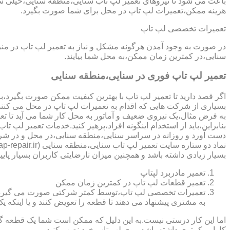
باعث می شود تا نیروهای تعمیر لپ تاب سنایی،منطقه سنایی،خیلی سری
هزینه ممکن،تعمیرات لپ تاپ در محل برای شما صورت بگیرد.
تعمیرات تخصصی لپ تاپ
در صورت به وجود آمدن هرگونه مشکل و نیاز به تعمیر لپ تاپ در م
سنایی،در کمترین زمان ممکن،به محل شما بیایند.
تعمیر لپ تاپ فوری در سنایی،منطقه سنایی
اگر قصد دارید تا تعمیر لپ تاپ با بهترین کیفیت ممکن صورت بگیرد،باید
بسیاری از شرکت هایی که اقدام به تعمیرات لپ تاپ در محل می کنند
به فرض مثال،یک نیروی ضعیف و آماتور به محل کار شما می آید تا تعمیر لپ تاپ انجام دهد و با انجام تعمیر CPU،باعث می شود تا ه
بنابراین،باید از استخدام اینگونه افراد،پرهیز کنید.خدمات تعمیر 
دست آورد و روزانه در سراسر سنایی،منطقه سنایی،در محل و در شرک
بسیار زیادی داشته باشد و همچنین میزان نارضایتی کاربران بسیار پایی
تعمیر مادربرد لپتاپ
تعمیر قطعات لپ تاپ در کمترین زمان ممکن
تعمیرات تخصصی لپ تاپ،توسط کمتر شرکتی صورت می گیرد.در اکث
به مشتری پیشنهاد می دهند تا قطعه را تعویض کنند و یا اینکه یک 
اما این کار درستی نیست.به این دلیل که ممکن است شما یک قطعه گرا
کارایی کمتری داشته باشد،روی لپ تاپ خود نصب کنید.