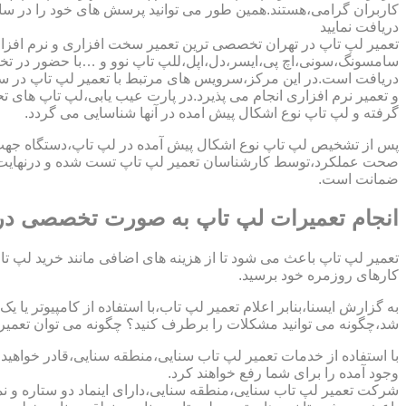
کاربران گرامی،هستند.همین طور می توانید پرسش های خود را در سا
دریافت نمایید
تعمیر لپ تاپ در تهران تخصصی ترین تعمیر سخت افزاری و نرم افزار
سامسونگ،سونی،اچ پی،ایسر،دل،اپل،للپ تاپ نوو و …با حضور در تخص
دریافت است.در این مرکز،سرویس های مرتبط با تعمیر لپ تاپ در س
و تعمیر نرم افزاری انجام می پذیرد.در پارت عیب یابی،لپ تاپ های ت
گرفته و لپ تاپ نوع اشکال پیش امده در آنها شناسایی می گردد.
پس از تشخیص لپ تاپ نوع اشکال پیش آمده در لپ تاپ،دستگاه جهت دری
صحت عملکرد،توسط کارشناسان تعمیر لپ تاپ تست شده و درنهایت تح
ضمانت است.
انجام تعمیرات لپ تاپ به صورت تخصصی در
تعمیر لپ تاپ باعث می شود تا از هزینه های اضافی مانند خرید لپ تاپ
کارهای روزمره خود برسید.
به گزارش ایسنا،بنابر اعلام تعمیر لپ تاب،با استفاده از کامپیوتر یا
شد،چگونه می توانید مشکلات را برطرف کنید؟ چگونه می توان تعمیر کا
با استفاده از خدمات تعمیر لپ تاب سنایی،منطقه سنایی،قادر خواهید
وجود آمده را برای شما رفع خواهند کرد.