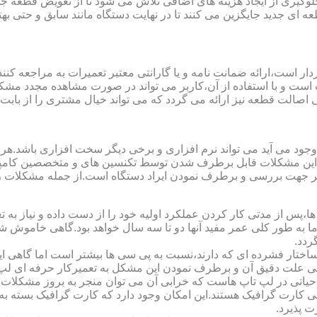
یری از ایجاد هزینه های اضافی تلاش می شود تا از تعویض قطعه جلو
ای جدید جایگزین می کنند تا در نهایت دستگاه مانند سابق و حتی بهتر 
ت است و با استفاده از آن،کاربر می تواند در صورت مشاهده مجدد مش
تی اصالت قطعه نیز ارائه می گردد که می تواند خیال مشتری را از باب
 وجود می آید می تواند نرم افزاری و برخی دیگر سخت افزاری باشد.ه
ی این مشکلات قابل برطرف شدن توسط تکنسین های و متخصصین کامپیو
معتبر جهت بررسی و برطرف نمودن ایراد دستگاه است.از جمله مشکلات 
 از مدتی کار کردن عملکرد اولیه خود را از دست داده و نیاز به تعمیر
 اما به طور کلی عمر مفید آنها دو تا سه سال خواهد بود.گاهی خاموش
ردد.
ساختار فشرده ای که دارند،نسبت به پی سی ها بیشتر است اما گاهی 
علت دقیق آن و برطرف نمودن این مشکل به تعمیرکار حرفه ای لپ ت
یاتی در لپ تاپ هاست که خرابی آن می توان منجر به بروز مشکلات
ی کارت گرافیک هستند.این امکان وجود دارد که کارت گرافیک بسته به 
 پذیرد.