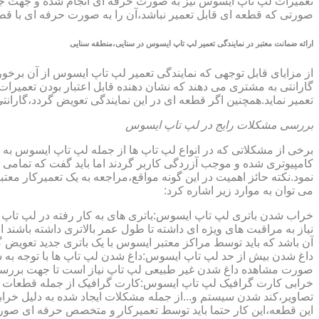
تعمیرات لپ تاپ ایسوس نیز به صورت حرفه ای انجام شده و جهت جلوگ
صورتی که قطعه ای قابل تعمیر نباشد،آن را به صورت حرفه ای با قطعه 
ارائه ضمانت معتبر در نمایندگی تعمیر لپ تاپ ایسوس در سنایی،منطقه سنایی
گارانتی به مشتری می دهند که نشان دهنده قابل اعتبار بودن تعمیرا
تعمیر نماید.همچنین اگر قطعه ای در این نمایندگی تعویض گردد،گاران
بررسی مشکلات رایج در لپ تاپ ایسوس
برخی از مشکلاتی که در انواع لپ تاپ ها از جمله لپ تاپ ایسوس به
کامپیوتری شده و موجب آزردگی کاربر گردند اما باید گفت که تمام
نمود.نکته حائز اهمیت در این گونه مواقع،مراجعه به یک تعمیرکار 
می توان به موارد زیر اشاره کرد:
خراب شدن باتری لپ تاپ ایسوس:باتری های به کار رفته در لپ تاپ ها،پس
نیاز به مراقبت های ویژه ای داشته تا طول عمر بالاتری داشته باشند
آن باشد که باید توسط مراکز معتبر ایسوس با یک باتری جدید تعویض گ
داغ شدن بیش از حد لپ تاپ ایسوس:داغ شدن لپ تاپ ها با توجه به 
صورت مشاهده داغ شدن غیر طبیعی لپ تاپ نیاز است تا جهت بررسی 
خرابی کارت گرافیک لپ تاپ ایسوس:کارت گرافیک از جمله قطعات ح
تصاویر،کند شدن سیستم و...از جمله مشکلات ایجاد شده به دلیل خراب
این قطعه،این کار حتما باید توسط تعمیرکار و متخصص حرفه ای صورت