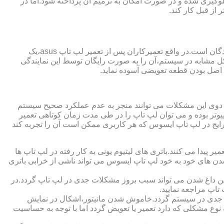
گیری شده و در صورت امکان به ترمیم آن پرداخته شود.اما در
از قبل کار کند.
از مزایای قابل توجهی که نمایندگی تعمیر لپ تاپ ایسوس از آن برخوردار است،ارائه ضمانت نامه و یا گارانتی معتبر تعمیرات به مراجعه کنندگان است.در واقع تعمیرکاران پس از تعمیر لپ تاپ asus،یک
کل مشابه در سیستم،آن را به صورت رایگان توسط این نمایندگی
ت اصل بودن قطعه تعویضی آسوده نماید.
ر دوی این مشکلات می توانند منجر به عدم عملکرد صحیح سیستم
تر بوده و می توان لپ تاپ را در طی مدت زمان کوتاهی تعمیر
رایج در لپ تاپ ایسوس که هر کاربری ممکن است آن را تجربه کند
 پیدا می کنند.باتری های لیتیوم یونی به کار رفته در لپ تاپ ها
 شدن های خود به خود لپ تاپ ایسوس می تواند ناشی از خرابی باتری
این داغ شدن می تواند سبب بروز مشکلات جدی در لپ تاپ گردد.در
اپ مراجعه نمایید.
 جدی در سیستم گردد.خاموش شدن مانیتور،اشکال در نمایش
نوع مشکلی که دارد تعمیر یا تعویض گردد اما با توجه به حساسیت