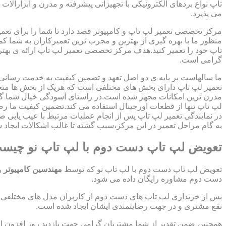
تاپ نواع بردهای الکترونیکی با تجهیزاتی پیشرفته و مدرن و ابزارآلات 
می پذیرد.
مرکز تخصصی تعمیر لپ تاپ و کامپیوتر قصد دارد تا شما را برای تعمی
منظور ما با بهره گیری از بهترین و مجرب ترین تعمیرکاران به شما ک
تاپ خود را تعمیر کنید.هدف مرکز تخصصی تعمیر لپ تاپ ارائه ی ب
گرامی است.
ما سالهاست بر پایه ی دو اصل تعهد و تضمین کیفیت به خدمت رسان
تعمیر لپ تاپ دارای بخش های مختلفی است که هریک از بخش ها متخص
مدرن ترین امکانات مجهز شده است.در راستای آسودگی خیال شما گر
لپ تاپ تنها از قطعات اورجینال استفاده می کند.تضمین کیفیت ما ر
در نمایندگی تعمیر لپ تاپ پس از انجام عملیات مرتبط با عیب یابی 
به گام مراحل تعمیر در این مرکز،سبب گشته تا غالب اشکالات ایجاد شد
تعویض لپ تاپ دست دوم با لپ تاپ نو چیس
تعویض لپ تاپ دست دوم با لپ تاپ نو که توسط
مهندسین کامپیوتر
و
دست دوم مشاوره رایگان داده می شود.
پس از خریداری لپ تاپ های دست دوم از کاربران مدل های مختلفی از 
نفع مشتری و در جهت رضایتمندی ایشان ایجاد شده است.
همچنین ضمن تقدیر از شما مشتریان گرامی جهت بازدید روز افزون 