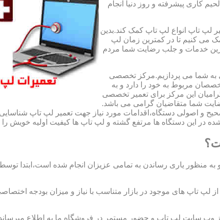
لحیم کاری پیشرفته و روز دنیا انجام
ر لپ تاپ انواع لپ تاپ کمک کند.بدین
مک می کنیم تا در کمترین زمان لپ
هترین خدمات و جلب رضایت شما مردم
ی به شما می پردازیم.مرکز تخصصی
صان مربوط به خود را دارد و به
امیان این مرکز برای تعمیر تخصصی
ضایت شما متقاضیان گرامی می باشد.
صحیح و اصولی دستگاه،اقدامات مورد نیاز جهت تعمیر لپ تاپ شناسایی 
ه در این دستگاه ها مرتفع گشته و لپ تاپ ها کیفیت اولیه خویش را باز
ت؟
 به منظور یاری رساندن به تمامی عزیزان انجام شده است،ابتدا توس
لپ تاپ های موجود در بازار متناسب با نیاز و میزان بودجه اختصاصی
از وب سایت لپ تاپ و حضور مستمر در فروشگاه ما به اطلاع میرسان