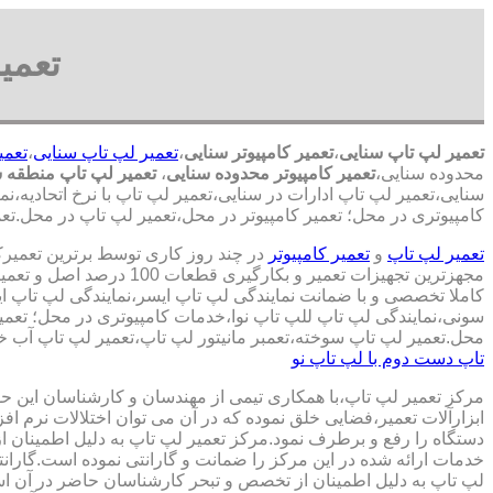
تعمی
تعمیر لپ تاپ سنایی
،
تعمیر کامپیوتر سنایی
،
تعمیر لپ تاپ سنایی
،
تعمی
محدوده سنایی،
تعمیر کامپیوتر محدوده سنایی
،
تعمیر لپ تاپ منطقه س
سنایی،تعمیر لپ تاپ ادارات در سنایی،تعمیر لپ تاپ با نرخ اتحادیه،ن
کامپیوتری در محل؛ تعمیر کامپیوتر در محل،تعمیر لپ تاپ در محل.تعم
تعمیر لپ تاپ
و
تعمیر کامپیوتر
در چند روز کاری توسط برترین تعمیر
مجهزترین تجهیزات تعمیر و بکارگ
کاملا تخصصی و با ضمانت نمایندگی لپ تاپ ایسر،نمایندگی لپ تاپ 
سونی،نمایندگی لپ تاپ للپ تاپ نوا،خدمات کامپیوتری در محل؛ تعمیر
محل.تعمیر لپ تاپ سوخته،تعمبر مانیتور لپ تاپ،تعمیر لپ تاپ آب خو
تاپ دست دوم با لپ تاپ نو
مرکز تعمیر لپ تاپ،با همکاری تیمی از مهندسان و کارشناسان این حوز
ابزارآلات تعمیر،فضایی خلق نموده که در آن می توان اختلالات نرم اف
دستگاه را رفع و برطرف نمود.مرکز تعمیر لپ تاپ به دلیل اطمینان ا
خدمات ارائه شده در این مرکز را ضمانت و گارانتی نموده است.گاران
لپ تاپ به دلیل اطمینان از تخصص و تبحر کارشناسان حاضر در آن اس