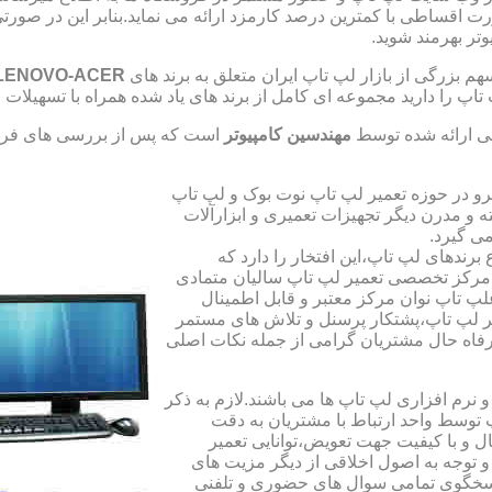
صورت اقساطی با کمترین درصد کارمزد ارائه می نماید.بنابر این در 
تر بهرمند شوید.
 بزرگی از بازار لپ تاپ ایران متعلق به برند های
LENOVO-ACER
تاپ را دارید مجموعه ای کامل از برند های یاد شده همراه با تسهیلا
ی ارائه شده توسط
مهندسین کامپیوتر
است که پس از بررسی های فراو
رو در حوزه تعمیر لپ تاپ نوت بوک و لپ تاپ
 و مدرن دیگر تجهیزات تعمیری و ابزارآلات
ی گیرد.
ندهای لپ تاپ،این افتخار را دارد که
ه مرکز تخصصی تعمیر لپ تاپ سالیان متمادی
لپ تاپ نوان مرکز معتبر و قابل اطمینال
 لپ تاپ،پشتکار پرسنل و تلاش های مستمر
فاه حال مشتریان گرامی از جمله نکات اصلی
رم افزاری لپ تاپ ها می باشند.لازم به ذکر
توسط واحد ارتباط با مشتریان به دقت
 و با کیفیت جهت تعویض،توانایی تعمیر
 و توجه به اصول اخلاقی از دیگر مزیت های
اسخگوی تمامی سوال های حضوری و تلفنی