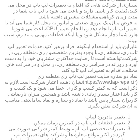
بسیاری از شرکت هایی که اقدام به تعمیرات لپ تاپ در محل می
کنند،کیفیت کار پایینی دارند و باعث می شود تا لپ تاپ شما در
مدت زمان کوتاهی،مشکلات بیشتری داشته باشد.
به فرض مثال،یک نیروی ضعیف و آماتور به محل کار شما می آید تا
تعمیر لپ تاپ انجام دهد و با انجام تعمیر CPU،باعث می شود تا
هارد شما دچار مشکل شود و یا اینکه قطعات مهمی مانند رم،آسیب
ببینند.
بنابراین،باید از استخدام اینگونه افراد،پرهیز کنید.خدمات تعمیر لپ
تاب ری،منطقه ری،با وجود بهترین متخصصین ری،منطقه ریی در
شرکت،توانسته است تا رضایت حداکثری مشتریان خود را به دست
آورد و روزانه در سراسر ری،منطقه ری،در محل و در شرکت های
مختلف،اقدام به تعمیرات لپ تاپ کند.
نماد دو ستاره سایت تعمیر لپ تاب ری،منطقه ری
(https://www.lap-repair.ir)نشان دهنده اعتبار شرکت است.لازم به
ذکر است که به کمتر کسب و کاری اعطا می شود و یک کسب و
کار باید اعتبار بسیار زیادی داشته باشد و همچنین میزان نارضایتی
کاربران بسیار پایین باشد تا نماد دو ستاره و نماد ساماندهی مناسب
به آن شرکت تعلق بگیرد.
تعمیر مادربرد لپتاپ
تعمیر قطعات لپ تاپ در کمترین زمان ممکن
تعمیرات تخصصی لپ تاپ،توسط کمتر شرکتی صورت می
گیرد.در اکثر مواقع،مغازه ها و شرکت های تعمیرات لپ