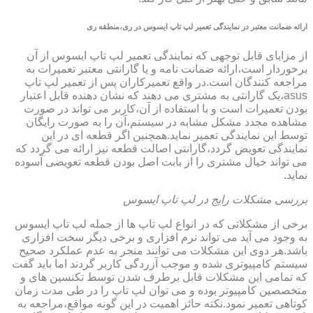
ارائه ضمانت معتبر در نمایندگی تعمیر لپ تاپ ایسوس در ری،منطقه ری
از مزایای قابل توجهی که نمایندگی تعمیر لپ تاپ ایسوس از آن
برخوردار است،ارائه ضمانت نامه و یا گارانتی معتبر تعمیرات به
مراجعه کنندگان است.در واقع تعمیرکاران پس از تعمیر لپ تاپ
asus،یک گارانتی به مشتری می دهند که نشان دهنده قابل اعتبار
بودن تعمیرات است و با استفاده از آن،کاربر می تواند در صورت
مشاهده مجدد مشکل مشابه در سیستم،آن را به صورت رایگان
توسط این نمایندگی تعمیر نماید.همچنین اگر قطعه ای در این
نمایندگی تعویض گردد،گارانتی اصالت قطعه نیز ارائه می گردد که
می تواند خیال مشتری را از بابت اصل بودن قطعه تعویضی آسوده
نماید.
بررسی مشکلات رایج در لپ تاپ ایسوس
برخی از مشکلاتی که در انواع لپ تاپ ها از جمله لپ تاپ ایسوس
به وجود می آید می تواند نرم افزاری و برخی دیگر سخت افزاری
باشد.هر دوی این مشکلات می توانند منجر به عدم عملکرد صحیح
سیستم کامپیوتری شده و موجب آزردگی کاربر گردند اما باید گفت
که تمامی این مشکلات قابل برطرف شدن توسط تکنسین های و
متخصصین کامپیوتر بوده و می توان لپ تاپ را در طی مدت زمان
کوتاهی تعمیر نمود.نکته حائز اهمیت در این گونه مواقع،مراجعه به