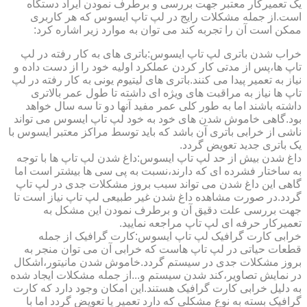
یک تعمیرکار معتبر جهت بررسی و برطرف نمودن ایراد دستگاه
است.از جمله مشکلات رایج در لپ تاپ ایسوس که هر کاربری
ممکن است آن را تجربه کند می توان به موارد زیر اشاره کرد:
خراب شدن باتری لپ تاپ ایسوس:باتری های به کار رفته در لپ
تاپ ها،پس از مدتی کار کردن عملکرد اولیه خود را از دست داده و
نیاز به تعمیر پیدا می کنند.باتری های لیتیوم یونی به کار رفته در لپ
تاپ ها نیاز به مراقبت های ویژه ای داشته تا طول عمر بالاتری
داشته باشند اما به طور کلی عمر مفید آنها دو تا سه سال خواهد
بود.گاهی خاموش شدن های خود به خود لپ تاپ ایسوس می تواند
ناشی از خرابی باتری آن باشد که باید توسط مراکز معتبر ایسوس با
یک باتری جدید تعویض گردد.
داغ شدن بیش از حد لپ تاپ ایسوس:داغ شدن لپ تاپ ها با توجه
به ساختار فشرده ای که دارند،نسبت به پی سی ها بیشتر است اما
گاهی این داغ شدن می تواند سبب بروز مشکلات جدی در لپ تاپ
گردد.در صورت مشاهده داغ شدن غیر طبیعی لپ تاپ نیاز است تا
جهت بررسی علت دقیق آن و برطرف نمودن این مشکل به
تعمیرکار حرفه ای لپ تاپ مراجعه نمایید.
خرابی کارت گرافیک لپ تاپ ایسوس:کارت گرافیک از جمله
قطعات حیاتی در لپ تاپ هاست که خرابی آن می توان منجر به
بروز مشکلات جدی در سیستم گردد.خاموش شدن مانیتور،اشکال
در نمایش تصاویر،کند شدن سیستم و...از جمله مشکلات ایجاد شده
به دلیل خرابی کارت گرافیک هستند.این امکان وجود دارد که کارت
گرافیک بسته به نوع مشکلی که دارد تعمیر یا تعویض گردد اما با