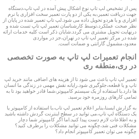
پس از تشخیص لپ تاپ نوع اشکال پیش آمده در لپ تاپ،دستگاه
جهت دریافت تعمیر،به یکی از دو پارت تعمیر سخت افزاری یا نرم
افزاری و یا هردو تحویل داده می شود.لپ تاپ تعمیر شده در پایان از
نظر صحت عملکرد،توسط کارشناسان تعمیر لپ تاپ تست شده و
درنهایت تحویل مشتری می گردد.شایان ذکر است کلیه خدمات ارائه
شده در مرکز تعمیر لپ تاپ در تهران،جز در مواردی
معدود،مشمول گارانتی و ضمانت است.
انجام تعمیرات لپ تاپ به صورت تخصصی
در ری،منطقه ری
تعمیر لپ تاپ باعث می شود تا از هزینه های اضافی مانند خرید لپ
تاپ و یا قطعه،جلوگیری شود.رایانه نقش مهمی در زندگی ما انسان
ها دارد.با استفاده از یک سیستم کامپیوتر،شما قادر خواهید بود تا به
تمامی کارهای روزمره خود برسید.
به گزارش ایسنا،بنابر اعلام تعمیر لپ تاب،با استفاده از کامپیوتر یا
یک دستگاه لپ تاپ،می توانید در سطح اینترنت گردش داشته باشید
و به اطلاعات لازم دست پیدا کنید.اما اگر کامپیوتر شما دچار
مشکلات فنی شد،چگونه می توانید مشکلات را برطرف کنید؟
چگونه می توان تعمیر کامپیوتر انجام داد؟