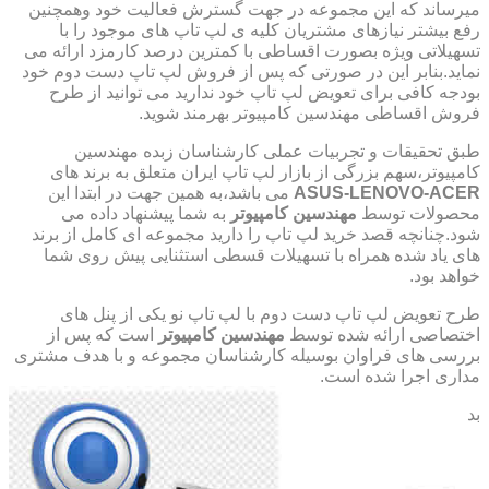
میرساند که این مجموعه در جهت گسترش فعالیت خود وهمچنین
رفع بیشتر نیازهای مشتریان کلیه ی لپ تاپ های موجود را با
تسهیلاتی ویژه بصورت اقساطی با کمترین درصد کارمزد ارائه می
نماید.بنابر این در صورتی که پس از فروش لپ تاپ دست دوم خود
بودجه کافی برای تعویض لپ تاپ خود ندارید می توانید از طرح
فروش اقساطی مهندسین کامپیوتر بهرمند شوید.
طبق تحقیقات و تجربیات عملی کارشناسان زبده مهندسین
کامپیوتر،سهم بزرگی از بازار لپ تاپ ایران متعلق به برند های
ASUS-LENOVO-ACER
می باشد،به همین جهت در ابتدا این
محصولات توسط
مهندسین کامپیوتر
به شما پیشنهاد داده می
شود.چنانچه قصد خرید لپ تاپ را دارید مجموعه ای کامل از برند
های یاد شده همراه با تسهیلات قسطی استثنایی پیش روی شما
خواهد بود.
طرح تعویض لپ تاپ دست دوم با لپ تاپ نو یکی از پنل های
اختصاصی ارائه شده توسط
مهندسین کامپیوتر
است که پس از
بررسی های فراوان بوسیله کارشناسان مجموعه و با هدف مشتری
مداری اجرا شده است.
بد