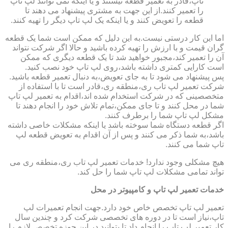
تاپ،قادر به تعمیر قطعه نیستند و یا اینکه نمی توانند لپ تاپ
را تعمیر کنند.از این جهت به مشتری پیشنهاد می دهند تا
قطعه را تعویض کنند و یا اینکه یک لپ تاپ دیگر را تهیه کنند.
اما این کار درستی نیست.به این دلیل که ممکن است شما یک قطعه
گران قیمت و با ارزش را تهیه کرده باشید و حالا اگر شرکت نتواند
آن را تعمیر کند،مجبور خواهید شد تا یک قطعه دیگری که ممکن
است کارایی کمتری داشته باشد،روی لپ تاپ خود نصب کنید.
پس پیشنهاد می شود تا به جای تعویض،به دنبال تعمیر قطعه باشید.
شرکت تعمیر لپ تاب ری،منطقه ری،قادر است تا با استفاده از
متخصصینی که در شرکت استخدام شده اند،اقدام به تعمیر لپ تاپ
شما در محل کنند و تا جای ممکن،تمام تلاش خود را انجام دهند تا
مشکل لپ تاپ شما را برطرف کنند.
اگر قطعه دستگاه شما سوخته باشد یا اینکه مشکلات خاصی داشته
باشد،به شما ذکر می کنند و پس از آن اقدام به تعویض قطعه لپ
تاپ شما می کنند.
هیچ مشکلی وجود ندارد! خدمات تعمیر لپ تاب ری،منطقه ری می
تواند تمامی مشکلات لپ تاپ شما را حل کند.
خدمات تعمیر لپ تاپ و کامپیوتر در محل
تعمیر لپ تاپ تخصص خاص خود دارد.جهت انجام تعمیرات لپ
تاپ،نیاز است تا در دوره های تخصصی شرکت کرد و چندین سال
کار تعمیر لپ تاپ را انجام داد تا بتوانید در این حوزه تخصص لازم را