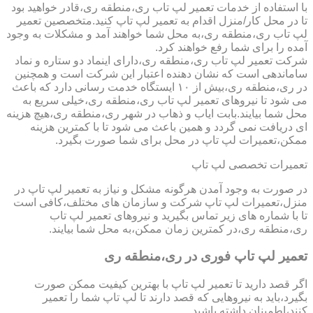
با استفاده از خدمات تعمیر لپ تاب ری،منطقه ری،قادر خواهید بود
تا در محل کار/منزل اقدام به تعمیر لپ تاپ کنید.متخصصین تعمیر
لپ تاب ری،منطقه ری،به محل شما خواهند آمد و مشکلات به وجود
آمده را برای شما رفع خواهند کرد.
شرکت تعمیر لپ تاب ری،منطقه ری،دارای اینماد دو ستاره و نماد
ساماندهی است که نشان دهنده اعتبار این شرکت است و همچنین
در ری،منطقه ری،بیش از ۱۰ ایستگاه خدمت رسانی دارد که باعث
می شود تا نیروهای تعمیر لپ تاب ری،منطقه ری،خیلی سریع به
محل شما بیایند.بابت ایاب و ذهاب در شهر ری،منطقه ری،هیچ هزینه
ای دریافت نمی گردد و همین باعث می شود تا با کمترین هزینه
ممکن،تعمیرات لپ تاپ در محل برای شما صورت بگیرد.
تعمیرات تخصصی لپ تاپ
در صورت به وجود آمدن هرگونه مشکل و نیاز به تعمیر لپ تاپ در
منزل،تعمیرات لپ تاپ شرکت و سازمان های مختلف،کافی است
تا با شماره های زیر تماس بگیرید و نیروهای تعمیر لپ تاب
ری،منطقه ری،در کمترین زمان ممکن،به محل شما بیایند.
تعمیر لپ تاپ فوری در ری،منطقه ری
اگر قصد دارید تا تعمیر لپ تاپ با بهترین کیفیت ممکن صورت
بگیرد،باید به نیروهایی که قصد دارند تا لپ تاپ شما را تعمیر
کنند،اطمینان داشته باشید.