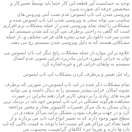
توجه به حساسیت این قطعه،این کار حتما باید توسط تعمیرکار و
متخصص حرفه ای صورت پذیرد.
ویروسی شدن لپ تاپ ایسوس:عدم نصب آنتی ویروس های
مناسب می تواند منجر به ویروسی شدن لپ تاپ ایسوس شده و
مشکلاتی را ایجاد نماید.ویروسی شدن از جمله مشکلات نرم افزاری
است که گاهی به راحتی برطرف می گردد.کند شدن سیستم،کم
شدن سرعت دانلود،باز شدن پنجره های فرعی مختلف و...از جمله
مشکلاتی هستند که به دلیل ویروسی شدن سیستم رخ می دهند.
علاوه بر این موارد،از جمله مشکلات رایج دیگر لپ تاپ ایسوس می
توان به خرابی کیبورد،خرابی مادربرد،خرابی تصویر،عدم اتصال
سیستم به وایفای،خرابی فن و غیره اشاره کرد.
راه حل تعمیر و برطرف کردن مشکلات لپ تاپ ایسوس
تمام مشکلات ذکر شده در لپ تاپ ایسوس،در صورتی که برطرف
نشوند امکان خرابی بیشتر سیستم را به دنبال داشته و می توانند
هزینه های زیادی را بر دوش کاربر قرار دهند.بنابراین در صورت
مشاهده هرگونه مشکلی در لپ تاپ ایسوس خود باید در نزدیک ترین
زمان ممکن به یک مرکز تعمیرات کامپیوتر مجاز و معتبر مراجعه
کرد و در جهت برطرف نمودن مشکل برآمد.مراکز متعددی در
سطح شهر وجود دارند که به تعمیر انواع لپ تاپ می پردازند و از
قضا تعداد این مراکز هم کم نیست.اما با توجه به قیمت بالایی که لپ
تاپ ها دارند و تقریبا جزء کالاهای گرانقیمت محسوب می