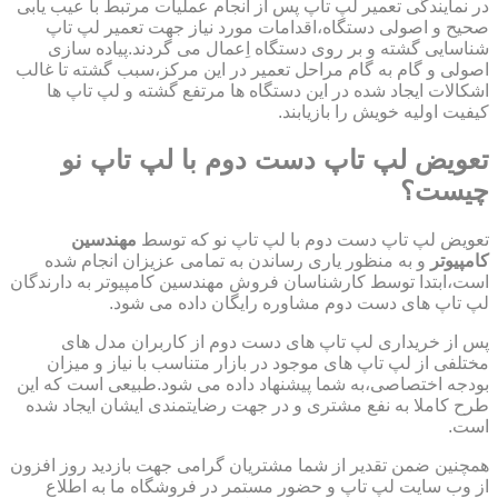
در نمایندگی تعمیر لپ تاپ پس از انجام عملیات مرتبط با عیب یابی
صحیح و اصولی دستگاه،اقدامات مورد نیاز جهت تعمیر لپ تاپ
شناسایی گشته و بر روی دستگاه اِعمال می گردند.پیاده سازی
اصولی و گام به گام مراحل تعمیر در این مرکز،سبب گشته تا غالب
اشکالات ایجاد شده در این دستگاه ها مرتفع گشته و لپ تاپ ها
کیفیت اولیه خویش را بازیابند.
تعویض لپ تاپ دست دوم با لپ تاپ نو
چیست؟
تعویض لپ تاپ دست دوم با لپ تاپ نو که توسط
مهندسین
کامپیوتر
و به منظور یاری رساندن به تمامی عزیزان انجام شده
است،ابتدا توسط کارشناسان فروش مهندسین کامپیوتر به دارندگان
لپ تاپ های دست دوم مشاوره رایگان داده می شود.
پس از خریداری لپ تاپ های دست دوم از کاربران مدل های
مختلفی از لپ تاپ های موجود در بازار متناسب با نیاز و میزان
بودجه اختصاصی،به شما پیشنهاد داده می شود.طبیعی است که این
طرح کاملا به نفع مشتری و در جهت رضایتمندی ایشان ایجاد شده
است.
همچنین ضمن تقدیر از شما مشتریان گرامی جهت بازدید روز افزون
از وب سایت لپ تاپ و حضور مستمر در فروشگاه ما به اطلاع