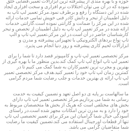
حوزه و با بهره مندی از پیشرفته ترین ابزارآلات تعمیر،فضایی خلق
نموده که در آن می توان اختلالات نرم افزاری و سخت افزاری ایجاد
شده در این دستگاه را رفع و برطرف نمود.مرکز تعمیر لپ تاپ به
دلیل اطمینان از تبحر و دانش کادر فنی خویش تمامی خدمات ارائه
شده در این مرکز را ضمانت و گارانتی نموده است.گارانتی خدمات
ارائه شده در مرکز تعمیر لپ تاپ به دلیل اطمینان از تخصص و تبحر
کارشناسان حاضر در آن است.در این مرکز،تعمیر لپ تاپ و الپ
تاپ نواع بردهای الکترونیکی با تجهیزاتی پیشرفته و مدرن و
ابزارآلات لحیم کاری پیشرفته و روز دنیا انجام می پذیرد.
مرکز تخصصی تعمیر لپ تاپ و کامپیوتر قصد دارد تا شما را برای
تعمیر لپ تاپ انواع لپ تاپ کمک کند.بدین منظور ما با بهره گیری از
بهترین و مجرب ترین تعمیرکاران به شما کمک می کنیم تا در
کمترین زمان لپ تاپ خود را تعمیر کنید.هدف مرکز تخصصی تعمیر
لپ تاپ ارائه ی بهترین خدمات و جلب رضایت شما مردم گرامی
است.
ما سالهاست بر پایه ی دو اصل تعهد و تضمین کیفیت به خدمت
رسانی به شما می پردازیم.مرکز تخصصی تعمیر لپ تاپ دارای
بخش های مختلفی است که هریک از بخش ها متخصصان مربوط به
خود را دارد و به مدرن ترین امکانات مجهز شده است.در راستای
آسودگی خیال شما گرامیان این مرکز برای تعمیر تخصصی لپ تاپ
تنها از قطعات اورجینال استفاده می کند.تضمین کیفیت ما رضایت
شما متقاضیان گرامی می باشد.