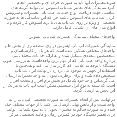
شوند،تعمیرات آنها باید به صورت حرفه ای و تخصصی انجام
گیرد.نمایندگی های تعمیر لپ تاپ ایسوس می توانند گزینه های
مناسبی جهت دریافت انواع خدمات عیب یابی،تعمیرات و سرویس
کردن لپ تاپ های ایسوس باشند.چرا که این نمایندگی ها به صورت
تخصصی و ویژه بر روی لپ تاپ های با برند ایسوس کار کرده و با
انواع مدل های آن آشنایی کامل دارند.
واحدهای مختلف نمایندگی تعمیرات لپ تاپ ایسوس
نمایندگی تعمیرات لپ تاپ ایسوس در ری،منطقه ری از بخش ها و
واحدهای مختلفی تشکیل شده است که هر یک از کارشناسان و
متخصصین متعددی تشکیل شده و به ارائه خدمات مختلف می
پردازند.واحد عیب یابی که از مهم ترین واحدهاست به بررسی عیوب
دستگاه با توجه به علائمی که کاربر بیان می کند و همچنین با
استفاده از تجهیزات موجود می پردازد.در نهایت ایراد لپ تاپ
تشخیص داده شده و برای برطرف نمودن،به واحد تعمیرات ارسال
می گردد.این واحد خود شامل دو بخش نرم افزار و سخت افزار
است که بسته به نوع ایراد سیستم،ممکن است لپ تاپ به هر یک از
این بخش ها ارسال گردد.
در نهایت پس از انجام تعمیرات به صورت تخصصی،لپ تاپ را به
واحد تست و آزمایش نهایی ارسال می کنند تا از جهات مختلف چک
شده و به صورت سالم به مشتری تحویل داده شود.شما می توانید
برای تعمیر دستگاه خود در کمترین زمان و کاملا تخصصی مرکز