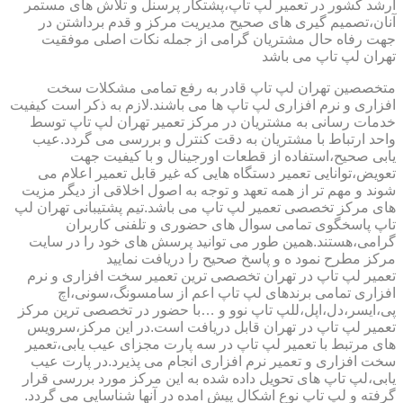
ارشد کشور در تعمیر لپ تاپ،پشتکار پرسنل و تلاش های مستمر
آنان،تصمیم گیری های صحیح مدیریت مرکز و قدم برداشتن در
جهت رفاه حال مشتریان گرامی از جمله نکات اصلی موفقیت
تهران لپ تاپ می باشد
متخصصین تهران لپ تاپ قادر به رفع تمامی مشکلات سخت
افزاری و نرم افزاری لپ تاپ ها می باشند.لازم به ذکر است کیفیت
خدمات رسانی به مشتریان در مرکز تعمیر تهران لپ تاپ توسط
واحد ارتباط با مشتریان به دقت کنترل و بررسی می گردد.عیب
یابی صحیح،استفاده از قطعات اورجینال و با کیفیت جهت
تعویض،توانایی تعمیر دستگاه هایی که غیر قابل تعمیر اعلام می
شوند و مهم تر از همه تعهد و توجه به اصول اخلاقی از دیگر مزیت
های مرکز تخصصی تعمیر لپ تاپ می باشد.تیم پشتیبانی تهران لپ
تاپ پاسخگوی تمامی سوال های حضوری و تلفنی کاربران
گرامی،هستند.همین طور می توانید پرسش های خود را در سایت
مرکز مطرح نمود ه و پاسخ صحیح را دریافت نمایید
تعمیر لپ تاپ در تهران تخصصی ترین تعمیر سخت افزاری و نرم
افزاری تمامی برندهای لپ تاپ اعم از سامسونگ،سونی،اچ
پی،ایسر،دل،اپل،للپ تاپ نوو و …با حضور در تخصصی ترین مرکز
تعمیر لپ تاپ در تهران قابل دریافت است.در این مرکز،سرویس
های مرتبط با تعمیر لپ تاپ در سه پارت مجزای عیب یابی،تعمیر
سخت افزاری و تعمیر نرم افزاری انجام می پذیرد.در پارت عیب
یابی،لپ تاپ های تحویل داده شده به این مرکز مورد بررسی قرار
گرفته و لپ تاپ نوع اشکال پیش امده در آنها شناسایی می گردد.