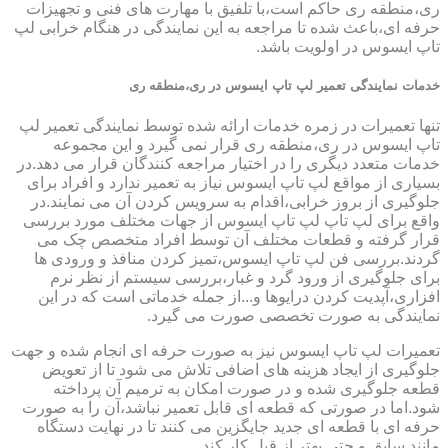
ری،منطقه ری حاکم است،با تلفیق با مهارت های فنی و تجهیزات
حرفه ای،باعث شده تا مراجعه به این نمایندگی در هنگام خرابی لپ
تاپ ایسوس در اولویت باشد.
خدمات نمایندگی تعمیر لپ تاپ ایسوس در ری،منطقه ری
تنها تعمیرات در زمره خدمات ارائه شده توسط نمایندگی تعمیر لپ
تاپ ایسوس در ری،منطقه ری قرار نمی گیرد و این مجموعه
خدمات متعدد دیگری را در اختیار مراجعه کنندگان قرار می دهد.در
بسیاری از مواقع لپ تاپ ایسوس نیاز به تعمیر ندارد و افراد برای
جلوگیری از بروز خرابی،اقدام به سرویس کردن آن می نمایند.در
واقع برای لپ تاپ لپ تاپ ایسوس از جهات مختلف مورد بررسی
قرار گرفته و قطعات مختلف آن توسط افراد متخصص چک می
گردند.بررسی فن لپ تاپ ایسوس،تمیز کردن منافذ و ورودی ها
برای جلوگیری از ورود گرد و غبار،بررسی سیستم از نظر نرم
افزاری،آپدیت کردن درایوها و...از جمله خدماتی است که در این
نمایندگی به صورت تخصصی صورت می گیرد.
تعمیرات لپ تاپ ایسوس نیز به صورت حرفه ای انجام شده و جهت
جلوگیری از ایجاد هزینه های اضافی تلاش می شود تا از تعویض
قطعه جلوگیری شده و در صورت امکان به ترمیم آن پرداخته
شود.اما در صورتی که قطعه ای قابل تعمیر نباشد،آن را به صورت
حرفه ای با قطعه ای جدید جایگزین می کنند تا در نهایت دستگاه
مانند سابق و حتی بهتر از قبل کار کند.