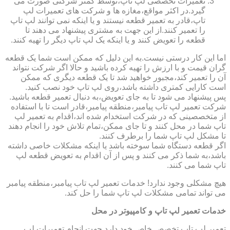
تعمیرات تخصصی لپ تاپ،توسط کمتر شرکتی صورت می
گیرد.در اکثر مواقع،مغازه ها و شرکت های تعمیرات لپ
تاپ،قادر به تعمیر قطعه نیستند و یا اینکه نمی توانند لپ تاپ
را تعمیر کنند.از این جهت به مشتری پیشنهاد می دهند تا
قطعه را تعویض کنند و یا اینکه یک لپ تاپ دیگر را تهیه کنند.
اما این کار درستی نیست.به این دلیل که ممکن است شما یک قطعه
گران قیمت و با ارزش را تهیه کرده باشید و حالا اگر شرکت نتواند
آن را تعمیر کند،مجبور خواهید شد تا یک قطعه دیگری که ممکن
است کارایی کمتری داشته باشد،روی لپ تاپ خود نصب کنید.
پس پیشنهاد می شود تا به جای تعویض،به دنبال تعمیر قطعه باشید.
شرکت تعمیر لپ تاب پیامبر،منطقه پیامبر،قادر است تا با استفاده
از متخصصینی که در شرکت استخدام شده اند،اقدام به تعمیر لپ
تاپ شما در محل کنند و تا جای ممکن،تمام تلاش خود را انجام دهند
تا مشکل لپ تاپ شما را برطرف کنند.
اگر قطعه دستگاه شما سوخته باشد یا اینکه مشکلات خاصی داشته
باشد،به شما ذکر می کنند و پس از آن اقدام به تعویض قطعه لپ
تاپ شما می کنند.
هیچ مشکلی وجود ندارد! خدمات تعمیر لپ تاب پیامبر،منطقه پیامبر
می تواند تمامی مشکلات لپ تاپ شما را حل کند.
خدمات تعمیر لپ تاپ و کامپیوتر در محل
تعمیر لپ تاپ تخصص خاص خود دارد.جهت انجام تعمیرات لپ