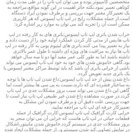
متخصصین کامپیوتر بوده و می توان لپ تاپ را در طی مدت زمان
کوتاهی تعمیر نمود.نکته حائز اهمیت در این گونه مواقع،مراجعه به
یک تعمیرکار معتبر جهت بررسی و برطرف نمودن ایراد دستگاه
است.از جمله مشکلات رایج در لپ تاپ ایسوس که هر کاربری
ممکن است آن را تجربه کند می توان به موارد زیر اشاره کرد:
خراب شدن باتری لپ تاپ ایسوس:باتری های به کار رفته در لپ
تاپ ها،پس از مدتی کار کردن عملکرد اولیه خود را از دست داده و
نیاز به تعمیر پیدا می کنند.باتری های لیتیوم یونی به کار رفته در لپ
تاپ ها نیاز به مراقبت های ویژه ای داشته تا طول عمر بالاتری
داشته باشند اما به طور کلی عمر مفید آنها دو تا سه سال خواهد
بود.گاهی خاموش شدن های خود به خود لپ تاپ ایسوس می تواند
ناشی از خرابی باتری آن باشد که باید توسط مراکز معتبر ایسوس با
یک باتری جدید تعویض گردد.
داغ شدن بیش از حد لپ تاپ ایسوس:داغ شدن لپ تاپ ها با توجه
به ساختار فشرده ای که دارند،نسبت به پی سی ها بیشتر است اما
گاهی این داغ شدن می تواند سبب بروز مشکلات جدی در لپ تاپ
گردد.در صورت مشاهده داغ شدن غیر طبیعی لپ تاپ نیاز است تا
جهت بررسی علت دقیق آن و برطرف نمودن این مشکل به
تعمیرکار حرفه ای لپ تاپ مراجعه نمایید.
خرابی کارت گرافیک لپ تاپ ایسوس:کارت گرافیک از جمله
قطعات حیاتی در لپ تاپ هاست که خرابی آن می توان منجر به
بروز مشکلات جدی در سیستم گردد.خاموش شدن مانیتور،اشکال
در نمایش تصاویر،کند شدن سیستم و...از جمله مشکلات ایجاد شده