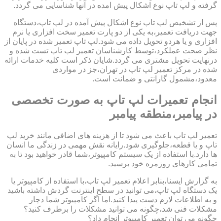
گرفته و لپ تاپ نوع اشکال پیش امده در آنها شناسایی می گردد.
پس از تشخیص لپ تاپ نوع اشکال پیش آمده در لپ تاپ،دستگاه
جهت دریافت تعمیر،به یکی از دو پارت تعمیر سخت افزاری یا نرم
افزاری و یا هردو تحویل داده می شود.لپ تاپ تعمیر شده در پایان از
نظر صحت عملکرد،توسط کارشناسان تعمیر لپ تاپ تست شده و
درنهایت تحویل مشتری می گردد.شایان ذکر است کلیه خدمات ارائه
شده در مرکز تعمیر لپ تاپ در تهران،جز در مواردی
معدود،مشمول گارانتی و ضمانت است.
انجام تعمیرات لپ تاپ به صورت تخصصی
در پیامبر،منطقه پیامبر
تعمیر لپ تاپ باعث می شود تا از هزینه های اضافی مانند خرید لپ
تاپ و یا قطعه،جلوگیری شود.رایانه نقش مهمی در زندگی ما انسان
ها دارد.با استفاده از یک سیستم کامپیوتر،شما قادر خواهید بود تا به
تمامی کارهای روزمره خود برسید.
به گزارش ایسنا،بنابر اعلام تعمیر لپ تاب،با استفاده از کامپیوتر یا
یک دستگاه لپ تاپ،می توانید در سطح اینترنت گردش داشته باشید
و به اطلاعات لازم دست پیدا کنید.اما اگر کامپیوتر شما دچار
مشکلات فنی شد،چگونه می توانید مشکلات را برطرف کنید؟
چگونه می توان تعمیر کامپیوتر انجام داد؟