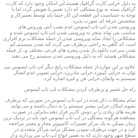
به دلیل خرابی کارت گرافیک هستند.این امکان وجود دارد که کارت
گرافیک بسته به نوع مشکلی که دارد تعمیر یا تعویض گردد اما با
توجه به حساسیت این قطعه،این کار حتما باید توسط تعمیرکار و
متخصص حرفه ای صورت پذیرد.
ویروسی شدن لپ تاپ ایسوس:عدم نصب آنتی ویروس های
مناسب می تواند منجر به ویروسی شدن لپ تاپ ایسوس شده و
مشکلاتی را ایجاد نماید.ویروسی شدن از جمله مشکلات نرم افزاری
است که گاهی به راحتی برطرف می گردد.کند شدن سیستم،کم
شدن سرعت دانلود،باز شدن پنجره های فرعی مختلف و...از جمله
مشکلاتی هستند که به دلیل ویروسی شدن سیستم رخ می دهند.
علاوه بر این موارد،از جمله مشکلات رایج دیگر لپ تاپ ایسوس می
توان به خرابی کیبورد،خرابی مادربرد،خرابی تصویر،عدم اتصال
سیستم به وایفای،خرابی فن و غیره اشاره کرد.
راه حل تعمیر و برطرف کردن مشکلات لپ تاپ ایسوس
تمام مشکلات ذکر شده در لپ تاپ ایسوس،در صورتی که برطرف
نشوند امکان خرابی بیشتر سیستم را به دنبال داشته و می توانند
هزینه های زیادی را بر دوش کاربر قرار دهند.بنابراین در صورت
مشاهده هرگونه مشکلی در لپ تاپ ایسوس خود باید در نزدیک ترین
زمان ممکن به یک مرکز تعمیرات کامپیوتر مجاز و معتبر مراجعه
کرد و در جهت برطرف نمودن مشکل برآمد.مراکز متعددی در
سطح شهر وجود دارند که به تعمیر انواع لپ تاپ می پردازند و از