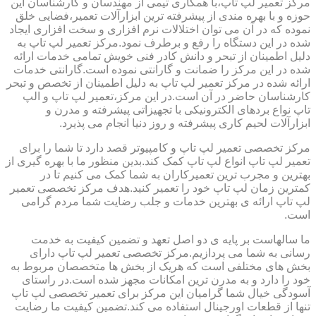
مرکز تعمیر لپ تاپ،با همکاری تیمی از مهندسان و کارشناسان این
حوزه و با بهره مندی از پیشرفته ترین ابزارآلات تعمیر،فضایی خلق
نموده که در آن می توان اختلالات نرم افزاری و سخت افزاری ایجاد
شده در این دستگاه را رفع و برطرف نمود.مرکز تعمیر لپ تاپ به
دلیل اطمینان از تبحر و دانش کادر فنی خویش تمامی خدمات ارائه
شده در این مرکز را ضمانت و گارانتی نموده است.گارانتی خدمات
ارائه شده در مرکز تعمیر لپ تاپ به دلیل اطمینان از تخصص و تبحر
کارشناسان حاضر در آن است.در این مرکز،تعمیر لپ تاپ و الپ
تاپ نواع بردهای الکترونیکی با تجهیزاتی پیشرفته و مدرن و
ابزارآلات لحیم کاری پیشرفته و روز دنیا انجام می پذیرد.
مرکز تخصصی تعمیر لپ تاپ و کامپیوتر قصد دارد تا شما را برای
تعمیر لپ تاپ انواع لپ تاپ کمک کند.بدین منظور ما با بهره گیری از
بهترین و مجرب ترین تعمیرکاران به شما کمک می کنیم تا در
کمترین زمان لپ تاپ خود را تعمیر کنید.هدف مرکز تخصصی تعمیر
لپ تاپ ارائه ی بهترین خدمات و جلب رضایت شما مردم گرامی
است.
ما سالهاست بر پایه ی دو اصل تعهد و تضمین کیفیت به خدمت
رسانی به شما می پردازیم.مرکز تخصصی تعمیر لپ تاپ دارای
بخش های مختلفی است که هریک از بخش ها متخصصان مربوط به
خود را دارد و به مدرن ترین امکانات مجهز شده است.در راستای
آسودگی خیال شما گرامیان این مرکز برای تعمیر تخصصی لپ تاپ
تنها از قطعات اورجینال استفاده می کند.تضمین کیفیت ما رضایت