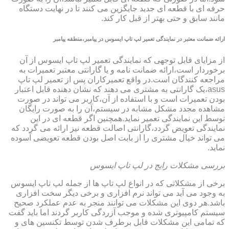
حرفه ای با قطعه ای جدید جایگزین می کنند تا در نهایت دستگاه
مانند سابق و حتی بهتر از قبل کار کند.
ارائه ضمانت معتبر در نمایندگی تعمیر لپ تاپ ایسوس در پیامبر،منطقه پیامبر
از مزایای قابل توجهی که نمایندگی تعمیر لپ تاپ ایسوس از آن
برخوردار است،ارائه ضمانت نامه و یا گارانتی معتبر تعمیرات به
مراجعه کنندگان است.در واقع تعمیرکاران پس از تعمیر لپ تاپ
asus،یک گارانتی به مشتری می دهند که نشان دهنده قابل اعتبار
بودن تعمیرات است و با استفاده از آن،کاربر می تواند در صورت
مشاهده مجدد مشکل مشابه در سیستم،آن را به صورت رایگان
توسط این نمایندگی تعمیر نماید.همچنین اگر قطعه ای در این
نمایندگی تعویض گردد،گارانتی اصالت قطعه نیز ارائه می گردد که
می تواند خیال مشتری را از بابت اصل بودن قطعه تعویضی آسوده
نماید.
بررسی مشکلات رایج در لپ تاپ ایسوس
برخی از مشکلاتی که در انواع لپ تاپ ها از جمله لپ تاپ ایسوس
به وجود می آید می تواند نرم افزاری و برخی دیگر سخت افزاری
باشد.هر دوی این مشکلات می توانند منجر به عدم عملکرد صحیح
سیستم کامپیوتری شده و موجب آزردگی کاربر گردند اما باید گفت
که تمامی این مشکلات قابل برطرف شدن توسط تکنسین های و