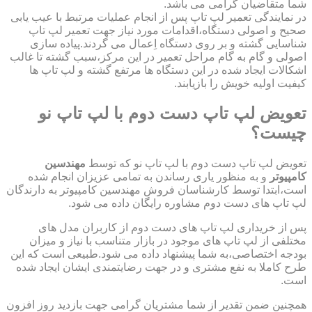
شما متقاضیان گرامی می باشد.
در نمایندگی تعمیر لپ تاپ پس از انجام عملیات مرتبط با عیب یابی
صحیح و اصولی دستگاه،اقدامات مورد نیاز جهت تعمیر لپ تاپ
شناسایی گشته و بر روی دستگاه اِعمال می گردند.پیاده سازی
اصولی و گام به گام مراحل تعمیر در این مرکز،سبب گشته تا غالب
اشکالات ایجاد شده در این دستگاه ها مرتفع گشته و لپ تاپ ها
کیفیت اولیه خویش را بازیابند.
تعویض لپ تاپ دست دوم با لپ تاپ نو
چیست؟
تعویض لپ تاپ دست دوم با لپ تاپ نو که توسط
مهندسین
کامپیوتر
و به منظور یاری رساندن به تمامی عزیزان انجام شده
است،ابتدا توسط کارشناسان فروش مهندسین کامپیوتر به دارندگان
لپ تاپ های دست دوم مشاوره رایگان داده می شود.
پس از خریداری لپ تاپ های دست دوم از کاربران مدل های
مختلفی از لپ تاپ های موجود در بازار متناسب با نیاز و میزان
بودجه اختصاصی،به شما پیشنهاد داده می شود.طبیعی است که این
طرح کاملا به نفع مشتری و در جهت رضایتمندی ایشان ایجاد شده
است.
همچنین ضمن تقدیر از شما مشتریان گرامی جهت بازدید روز افزون