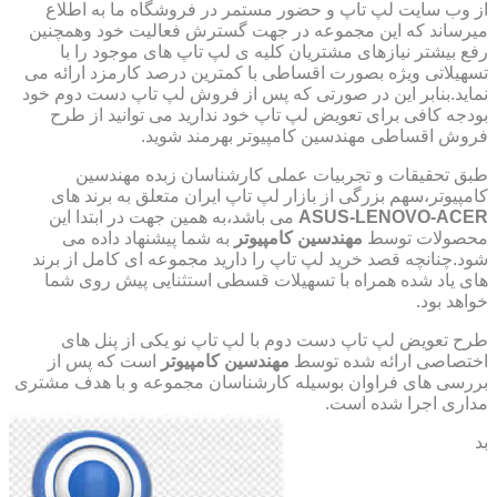
از وب سایت لپ تاپ و حضور مستمر در فروشگاه ما به اطلاع
میرساند که این مجموعه در جهت گسترش فعالیت خود وهمچنین
رفع بیشتر نیازهای مشتریان کلیه ی لپ تاپ های موجود را با
تسهیلاتی ویژه بصورت اقساطی با کمترین درصد کارمزد ارائه می
نماید.بنابر این در صورتی که پس از فروش لپ تاپ دست دوم خود
بودجه کافی برای تعویض لپ تاپ خود ندارید می توانید از طرح
فروش اقساطی مهندسین کامپیوتر بهرمند شوید.
طبق تحقیقات و تجربیات عملی کارشناسان زبده مهندسین
کامپیوتر،سهم بزرگی از بازار لپ تاپ ایران متعلق به برند های
ASUS-LENOVO-ACER
می باشد،به همین جهت در ابتدا این
محصولات توسط
مهندسین کامپیوتر
به شما پیشنهاد داده می
شود.چنانچه قصد خرید لپ تاپ را دارید مجموعه ای کامل از برند
های یاد شده همراه با تسهیلات قسطی استثنایی پیش روی شما
خواهد بود.
طرح تعویض لپ تاپ دست دوم با لپ تاپ نو یکی از پنل های
اختصاصی ارائه شده توسط
مهندسین کامپیوتر
است که پس از
بررسی های فراوان بوسیله کارشناسان مجموعه و با هدف مشتری
مداری اجرا شده است.
بد