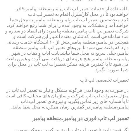
با استفاده از خدمات تعمیر لپ تاب پیامبر،منطقه پیامبر،قادر
خواهید بود تا در محل کار/منزل اقدام به تعمیر لپ تاپ
کنید.متخصصین تعمیر لپ تاب پیامبر،منطقه پیامبر،به محل شما
خواهند آمد و مشکلات به وجود آمده را برای شما رفع خواهند کرد.
شرکت تعمیر لپ تاب پیامبر،منطقه پیامبر،دارای اینماد دو ستاره و
نماد ساماندهی است که نشان دهنده اعتبار این شرکت است و
همچنین در پیامبر،منطقه پیامبر،بیش از ۱۰ ایستگاه خدمت رسانی
دارد که باعث می شود تا نیروهای تعمیر لپ تاب پیامبر،منطقه
پیامبر،خیلی سریع به محل شما بیایند.بابت ایاب و ذهاب در شهر
پیامبر،منطقه پیامبر،هیچ هزینه ای دریافت نمی گردد و همین باعث
می شود تا با کمترین هزینه ممکن،تعمیرات لپ تاپ در محل برای
شما صورت بگیرد.
تعمیرات تخصصی لپ تاپ
در صورت به وجود آمدن هرگونه مشکل و نیاز به تعمیر لپ تاپ در
منزل،تعمیرات لپ تاپ شرکت و سازمان های مختلف،کافی است
تا با شماره های زیر تماس بگیرید و نیروهای تعمیر لپ تاب
پیامبر،منطقه پیامبر،در کمترین زمان ممکن،به محل شما بیایند.
تعمیر لپ تاپ فوری در پیامبر،منطقه پیامبر
اگر قصد دارید تا تعمیر لپ تاپ با بهترین کیفیت ممکن صورت