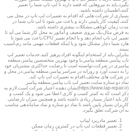
بگیرد،باید به نیروهایی که قصد دارند تا لپ تاپ شما را تعمیر
کنند،اطمینان داشته باشید.
بسیاری از شرکت هایی که اقدام به تعمیرات لپ تاپ در محل می
کنند،کیفیت کار پایینی دارند و باعث می شود تا لپ تاپ شما در
مدت زمان کوتاهی،مشکلات بیشتری داشته باشد.
به فرض مثال،یک نیروی ضعیف و آماتور به محل کار شما می آید تا
تعمیر لپ تاپ انجام دهد و با انجام تعمیر CPU،باعث می شود تا
هارد شما دچار مشکل شود و یا اینکه قطعات مهمی مانند رم،آسیب
ببینند.
بنابراین،باید از استخدام اینگونه افراد،پرهیز کنید.خدمات تعمیر لپ
تاب پیامبر،منطقه پیامبر،با وجود بهترین متخصصین پیامبر،منطقه
پیامبری در شرکت،توانسته است تا رضایت حداکثری مشتریان خود
را به دست آورد و روزانه در سراسر پیامبر،منطقه پیامبر،در محل و
در شرکت های مختلف،اقدام به تعمیرات لپ تاپ کند.
نماد دو ستاره سایت تعمیر لپ تاب پیامبر،منطقه پیامبر
(https://www.lap-repair.ir)نشان دهنده اعتبار شرکت است.لازم به
ذکر است که به کمتر کسب و کاری اعطا می شود و یک کسب و
کار باید اعتبار بسیار زیادی داشته باشد و همچنین میزان نارضایتی
کاربران بسیار پایین باشد تا نماد دو ستاره و نماد ساماندهی مناسب
به آن شرکت تعلق بگیرد.
تعمیر مادربرد لپتاپ
تعمیر قطعات لپ تاپ در کمترین زمان ممکن