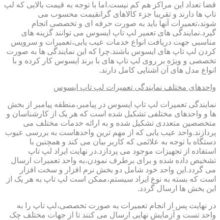
قضا تعداد این مراکز هم کم نیست.اما با توجه به قیمت بالایی که لپ
تاپ ها دارند و تقریبا جزء کالاهای گرانقیمت محسوب می
شوند،تعمیرات آنها باید به صورت حرفه ای و تخصصی انجام
گیرد.نمایندگی های تعمیر لپ تاپ ایسوس می توانند گزینه های
مناسبی جهت دریافت انواع خدمات عیب یابی،تعمیرات و سرویس
کردن لپ تاپ های ایسوس باشند.چرا که این نمایندگی ها به صورت
تخصصی و ویژه بر روی لپ تاپ های با برند ایسوس کار کرده و با
انواع مدل های آن آشنایی کامل دارند.
واحدهای مختلف نمایندگی تعمیرات لپ تاپ ایسوس
نمایندگی تعمیرات لپ تاپ ایسوس در پیامبر،منطقه پیامبر از بخش
ها و واحدهای مختلفی تشکیل شده است که هر یک از کارشناسان و
متخصصین متعددی تشکیل شده و به ارائه خدمات مختلف می
پردازند.واحد عیب یابی که از مهم ترین واحدهاست به بررسی عیوب
دستگاه با توجه به علائمی که کاربر بیان می کند و همچنین با
استفاده از تجهیزات موجود می پردازد.در نهایت ایراد لپ تاپ
تشخیص داده شده و برای برطرف نمودن،به واحد تعمیرات ارسال
می گردد.این واحد خود شامل دو بخش نرم افزار و سخت افزار
است که بسته به نوع ایراد سیستم،ممکن است لپ تاپ به هر یک از
این بخش ها ارسال گردد.
در نهایت پس از انجام تعمیرات به صورت تخصصی،لپ تاپ را به
واحد تست و آزمایش نهایی ارسال می کنند تا از جهات مختلف چک