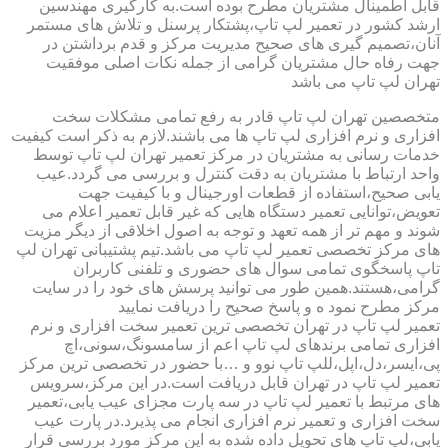
قابل اطمینال مشتریان مطرح بوده است.به کارگیری مهندسین
ارشد کشور در تعمیر لپ تاپ،پشتکار پرسنل و تلاش های مستمر
آنان،تصمیم گیری های صحیح مدیریت مرکز و قدم برداشتن در
جهت رفاه حال مشتریان گرامی از جمله نکات اصلی موفقیت
تهران لپ تاپ می باشد
متخصصین تهران لپ تاپ قادر به رفع تمامی مشکلات سخت
افزاری و نرم افزاری لپ تاپ ها می باشند.لازم به ذکر است کیفیت
خدمات رسانی به مشتریان در مرکز تعمیر تهران لپ تاپ توسط
واحد ارتباط با مشتریان به دقت کنترل و بررسی می گردد.عیب
یابی صحیح،استفاده از قطعات اورجینال و با کیفیت جهت
تعویض،توانایی تعمیر دستگاه هایی که غیر قابل تعمیر اعلام می
شوند و مهم تر از همه تعهد و توجه به اصول اخلاقی از دیگر مزیت
های مرکز تخصصی تعمیر لپ تاپ می باشد.تیم پشتیبانی تهران لپ
تاپ پاسخگوی تمامی سوال های حضوری و تلفنی کاربران
گرامی،هستند.همین طور می توانید پرسش های خود را در سایت
مرکز مطرح نمود ه و پاسخ صحیح را دریافت نمایید
تعمیر لپ تاپ در تهران تخصصی ترین تعمیر سخت افزاری و نرم
افزاری تمامی برندهای لپ تاپ اعم از سامسونگ،سونی،اچ
پی،ایسر،دل،اپل،للپ تاپ نوو و …با حضور در تخصصی ترین مرکز
تعمیر لپ تاپ در تهران قابل دریافت است.در این مرکز،سرویس
های مرتبط با تعمیر لپ تاپ در سه پارت مجزای عیب یابی،تعمیر
سخت افزاری و تعمیر نرم افزاری انجام می پذیرد.در پارت عیب
یابی،لپ تاپ های تحویل داده شده به این مرکز مورد بررسی قرار