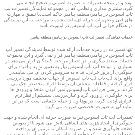
بوده و در نتیجه تعمیرات به صورت اصولی و صحیح انجام می
گیرد.مشتری مداری و نظمی که در مجموعه نمایندگی تعمیرات لپ
تاپ ایسوس در پیامبر،منطقه پیامبر حاکم است،با تلفیق با مهارت
های فنی و تجهیزات حرفه ای،باعث شده تا مراجعه به این نمایندگی
در هنگام خرابی لپ تاپ ایسوس در اولویت باشد.
خدمات نمایندگی تعمیر لپ تاپ ایسوس در پیامبر،منطقه پیامبر
تنها تعمیرات در زمره خدمات ارائه شده توسط نمایندگی تعمیر لپ
تاپ ایسوس در پیامبر،منطقه پیامبر قرار نمی گیرد و این مجموعه
خدمات متعدد دیگری را در اختیار مراجعه کنندگان قرار می دهد.در
بسیاری از مواقع لپ تاپ ایسوس نیاز به تعمیر ندارد و افراد برای
جلوگیری از بروز خرابی،اقدام به سرویس کردن آن می نمایند.در
واقع برای لپ تاپ لپ تاپ ایسوس از جهات مختلف مورد بررسی
قرار گرفته و قطعات مختلف آن توسط افراد متخصص چک می
گردند.بررسی فن لپ تاپ ایسوس،تمیز کردن منافذ و ورودی ها
برای جلوگیری از ورود گرد و غبار،بررسی سیستم از نظر نرم
افزاری،آپدیت کردن درایوها و...از جمله خدماتی است که در این
نمایندگی به صورت تخصصی صورت می گیرد.
تعمیرات لپ تاپ ایسوس نیز به صورت حرفه ای انجام شده و جهت
جلوگیری از ایجاد هزینه های اضافی تلاش می شود تا از تعویض
قطعه جلوگیری شده و در صورت امکان به ترمیم آن پرداخته
شود.اما در صورتی که قطعه ای قابل تعمیر نباشد،آن را به صورت