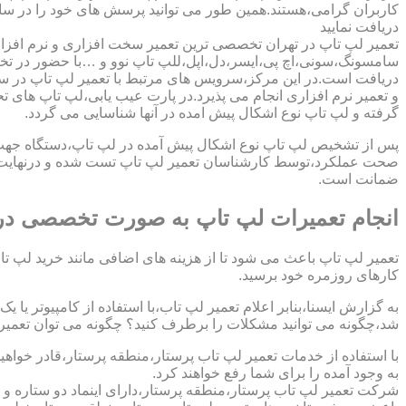
کاربران گرامی،هستند.همین طور می توانید پرسش های خود را در سا
دریافت نمایید
تعمیر لپ تاپ در تهران تخصصی ترین تعمیر سخت افزاری و نرم افزار
سامسونگ،سونی،اچ پی،ایسر،دل،اپل،للپ تاپ نوو و …با حضور در تخص
دریافت است.در این مرکز،سرویس های مرتبط با تعمیر لپ تاپ در س
و تعمیر نرم افزاری انجام می پذیرد.در پارت عیب یابی،لپ تاپ های ت
گرفته و لپ تاپ نوع اشکال پیش امده در آنها شناسایی می گردد.
پس از تشخیص لپ تاپ نوع اشکال پیش آمده در لپ تاپ،دستگاه جهت دری
صحت عملکرد،توسط کارشناسان تعمیر لپ تاپ تست شده و درنهایت تح
ضمانت است.
انجام تعمیرات لپ تاپ به صورت تخصصی در 
تعمیر لپ تاپ باعث می شود تا از هزینه های اضافی مانند خرید لپ تاپ
کارهای روزمره خود برسید.
به گزارش ایسنا،بنابر اعلام تعمیر لپ تاب،با استفاده از کامپیوتر یا
شد،چگونه می توانید مشکلات را برطرف کنید؟ چگونه می توان تعمیر کا
با استفاده از خدمات تعمیر لپ تاب پرستار،منطقه پرستار،قادر خواهی
به وجود آمده را برای شما رفع خواهند کرد.