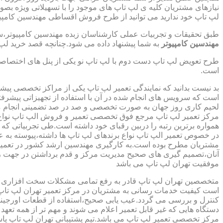
نیازهای مشتریان کلیه ی لپ تاپ های موجود را با تسهیلاتی ویژه ب
لپ تاپ خود ندارید می توانید از طرح فروش اقساطی مهندسین کامپیو
طبق تحقیقات و تجربیات عملی کارشناسان زبده مهندسین کامپیوتر،سهم
مهندسین کامپیوتر
به شما پیشنهاد داده می شود.چنانچه قصد خرید لپ 
طرح تعویض لپ تاپ دست دوم با لپ تاپ نو یکی از پنل های اختصاص
است.
بد نیست بدانید که نمایندگی تعمیر لپ تاپ یکی از مراکز تخصصی پیش
است که سرویس های انجام شده در آن با استفاده از تجهیزاتی پیشرفته
لحیم کاری روز جهان به صورت تخصصی و صد در صد تضمینی انجام م
مرکز تعمیر لپ تاپ مرجع فوق تخصصی تعمیر و فروش الپ تاپ نواع بر
همواره برترین رتبه را دربین رقبای خود داشته است.طی تجربیاتی ک
در خصوص تعمیر الپ تاپ نواع برندهای لپ تاپ ها داشته،پیوسته به ع
مشتریان مطرح بوده است.به کارگیری مهندسین ارشد کشور در تعمیر
آنان،تصمیم گیری های صحیح مدیریت مرکز و قدم برداشتن در جهت ر
موفقیت تهران لپ تاپ می باشد
متخصصین تهران لپ تاپ قادر به رفع تمامی مشکلات سخت افزاری و ن
است کیفیت خدمات رسانی به مشتریان در مرکز تعمیر تهران لپ تاپ 
کنترل و بررسی می گردد.عیب یابی صحیح،استفاده از قطعات اورجینال
دستگاه هایی که غیر قابل تعمیر اعلام می شوند و مهم تر از همه تعهد
مرکز تخصصی تعمیر لپ تاپ می باشد.تیم پشتیبانی تهران لپ تاپ پ