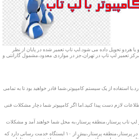
ا هردو تحویل داده می شود.لپ تاپ تعمیر شده در پایان از نظر
ز تعمیر لپ تاپ در تهران،جز در مواردی معدود،مشمول گارانتی و
با استفاده از یک سیستم کامپیوتر،شما قادر خواهید بود تا به تمامی
اطلاعات لازم دست پیدا کنید.اما اگر کامپیوتر شما دچار مشکلات فنی
یر لپ تاب پرستار،منطقه پرستار،به محل شما خواهند آمد و مشکلات
شرکت تعمیر لپ تاب پرستار،منطقه پرستار،دارای اینماد دو ستاره و نماد ساماندهی است که نشان دهنده اعتبار این شرکت است و همچنین در پرستار،منطقه پرستار،بیش از ۱۰ ایستگاه خدمت رسانی دارد که