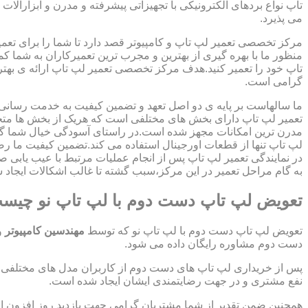
تاپ نواع بردهای الکترونیکی با تجهیزاتی پیشرفته و مدرن و ابزارآلات 
می پذیرد.
مرکز تخصصی تعمیر لپ تاپ و کامپیوتر قصد دارد تا شما را برای تعمی
منظور ما با بهره گیری از بهترین و مجرب ترین تعمیرکاران به شما ک
تاپ خود را تعمیر کنید.هدف مرکز تخصصی تعمیر لپ تاپ ارائه ی ب
گرامی است.
ما سالهاست بر پایه ی دو اصل تعهد و تضمین کیفیت به خدمت رسان
تعمیر لپ تاپ دارای بخش های مختلفی است که هریک از بخش ها متخص
مدرن ترین امکانات مجهز شده است.در راستای آسودگی خیال شما گر
لپ تاپ تنها از قطعات اورجینال استفاده می کند.تضمین کیفیت ما ر
در نمایندگی تعمیر لپ تاپ پس از انجام عملیات مرتبط با عیب یابی 
به گام مراحل تعمیر در این مرکز،سبب گشته تا غالب اشکالات ایجاد شد
تعویض لپ تاپ دست دوم با لپ تاپ نو چیس
تعویض لپ تاپ دست دوم با لپ تاپ نو که توسط
مهندسین کامپیوتر
و
دست دوم مشاوره رایگان داده می شود.
پس از خریداری لپ تاپ های دست دوم از کاربران مدل های مختلفی از 
نفع مشتری و در جهت رضایتمندی ایشان ایجاد شده است.
همچنین ضمن تقدیر از شما مشتریان گرامی جهت بازدید روز افزون 