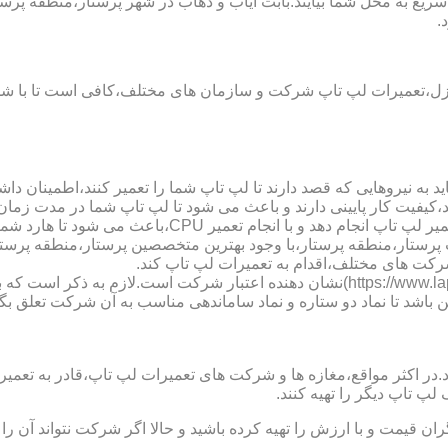
ریع به محل شما بیایند.بابت ایاب و ذهاب در شهر پرستار،منطقه پرستا
.
نزل،تعمیرات لپ تاپ شرکت و سازمان های مختلف،کافی است تا با شما
 به نیروهایی که قصد دارند تا لپ تاپ شما را تعمیر کنند،اطمینان داشت
،کیفیت کار پایینی دارند و باعث می شود تا لپ تاپ شما در مدت زما
ارد شما دچار مشکل شود و یا اینکه قطعات مهمی مانند رم،آسیب ببینند.
پ تاب پرستار،منطقه پرستار،با وجود بهترین متخصصین پرستار،منطقه پ
رکت های مختلف،اقدام به تعمیرات لپ تاپ کند.
نماد دو ستاره سایت تعمیر لپ تاب پرستار،منطقه پرستار (https://www.lap-repair.ir)نشان 
ن باشد تا نماد دو ستاره و نماد ساماندهی مناسب به آن شرکت تعلق بگی
ر مواقع،مغازه ها و شرکت های تعمیرات لپ تاپ،قادر به تعمیر قطعه ن
لپ تاپ دیگر را تهیه کنند.
ن قیمت و با ارزش را تهیه کرده باشید و حالا اگر شرکت نتواند آن ر