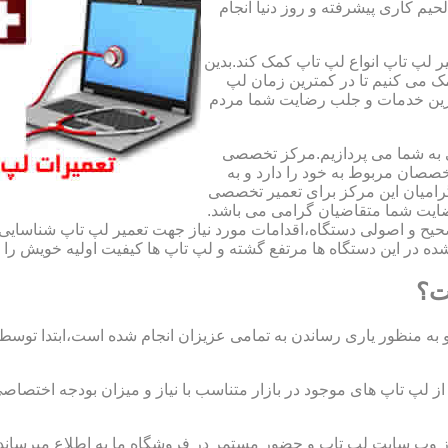
لحیم کاری پیشرفته و روز دنیا انجام
ر لپ تاپ انواع لپ تاپ کمک کند.بدین
مک می کنیم تا در کمترین زمان لپ
هترین خدمات و جلب رضایت شما مردم
ی به شما می پردازیم.مرکز تخصصی
صان مربوط به خود را دارد و به
امیان این مرکز برای تعمیر تخصصی
ضایت شما متقاضیان گرامی می باشد.
صحیح و اصولی دستگاه،اقدامات مورد نیاز جهت تعمیر لپ تاپ شناسایی 
ه در این دستگاه ها مرتفع گشته و لپ تاپ ها کیفیت اولیه خویش را باز
ت؟
 به منظور یاری رساندن به تمامی عزیزان انجام شده است،ابتدا توس
لپ تاپ های موجود در بازار متناسب با نیاز و میزان بودجه اختصاصی
از وب سایت لپ تاپ و حضور مستمر در فروشگاه ما به اطلاع میرسان