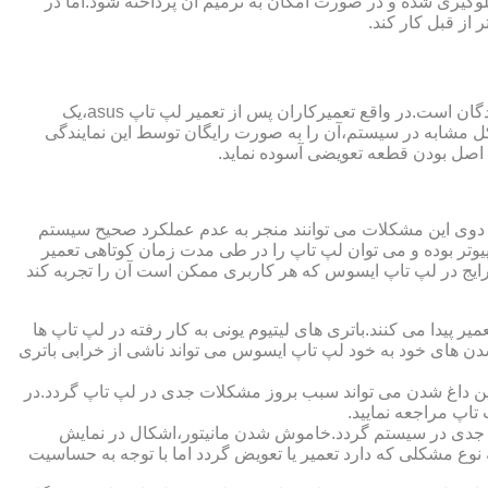
گیری شده و در صورت امکان به ترمیم آن پرداخته شود.اما در
از قبل کار کند.
از مزایای قابل توجهی که نمایندگی تعمیر لپ تاپ ایسوس از آن برخوردار است،ارائه ضمانت نامه و یا گارانتی معتبر تعمیرات به مراجعه کنندگان است.در واقع تعمیرکاران پس از تعمیر لپ تاپ asus،یک
کل مشابه در سیستم،آن را به صورت رایگان توسط این نمایندگی
ت اصل بودن قطعه تعویضی آسوده نماید.
ر دوی این مشکلات می توانند منجر به عدم عملکرد صحیح سیستم
تر بوده و می توان لپ تاپ را در طی مدت زمان کوتاهی تعمیر
رایج در لپ تاپ ایسوس که هر کاربری ممکن است آن را تجربه کند
 پیدا می کنند.باتری های لیتیوم یونی به کار رفته در لپ تاپ ها
 شدن های خود به خود لپ تاپ ایسوس می تواند ناشی از خرابی باتری
این داغ شدن می تواند سبب بروز مشکلات جدی در لپ تاپ گردد.در
اپ مراجعه نمایید.
 جدی در سیستم گردد.خاموش شدن مانیتور،اشکال در نمایش
نوع مشکلی که دارد تعمیر یا تعویض گردد اما با توجه به حساسیت