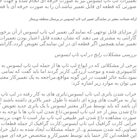
تعمیرات لپ تاپ ایسوس نیز به صورت حرفه ای انجام شده و جهت جلوگ
صورتی که قطعه ای قابل تعمیر نباشد،آن را به صورت حرفه ای با قطعه 
ارائه ضمانت معتبر در نمایندگی تعمیر لپ تاپ ایسوس در پرستار،منطقه پرستار
گارانتی به مشتری می دهند که نشان دهنده قابل اعتبار بودن تعمیرا
تعمیر نماید.همچنین اگر قطعه ای در این نمایندگی تعویض گردد،گاران
بررسی مشکلات رایج در لپ تاپ ایسوس
برخی از مشکلاتی که در انواع لپ تاپ ها از جمله لپ تاپ ایسوس به
کامپیوتری شده و موجب آزردگی کاربر گردند اما باید گفت که تمام
نمود.نکته حائز اهمیت در این گونه مواقع،مراجعه به یک تعمیرکار 
می توان به موارد زیر اشاره کرد:
خراب شدن باتری لپ تاپ ایسوس:باتری های به کار رفته در لپ تاپ ها،پس
نیاز به مراقبت های ویژه ای داشته تا طول عمر بالاتری داشته باشند
آن باشد که باید توسط مراکز معتبر ایسوس با یک باتری جدید تعویض گ
داغ شدن بیش از حد لپ تاپ ایسوس:داغ شدن لپ تاپ ها با توجه به 
صورت مشاهده داغ شدن غیر طبیعی لپ تاپ نیاز است تا جهت بررسی 
خرابی کارت گرافیک لپ تاپ ایسوس:کارت گرافیک از جمله قطعات ح
تصاویر،کند شدن سیستم و...از جمله مشکلات ایجاد شده به دلیل خراب
این قطعه،این کار حتما باید توسط تعمیرکار و متخصص حرفه ای صورت