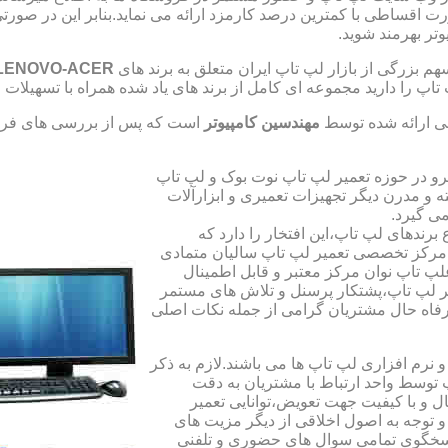
صورت اقساطی با کمترین درصد کارمزد ارائه می نماید.بنابر این در 
تر بهرمند شوید.
 بزرگی از بازار لپ تاپ ایران متعلق به برند های
LENOVO-ACER
تاپ را دارید مجموعه ای کامل از برند های یاد شده همراه با تسهیلا
ی ارائه شده توسط
مهندسین کامپیوتر
است که پس از بررسی های فراو
رو در حوزه تعمیر لپ تاپ نوت بوک و لپ تاپ
 و مدرن دیگر تجهیزات تعمیری و ابزارآلات
ی گیرد.
ندهای لپ تاپ،این افتخار را دارد که
ه مرکز تخصصی تعمیر لپ تاپ سالیان متمادی
لپ تاپ نوان مرکز معتبر و قابل اطمینال
 لپ تاپ،پشتکار پرسنل و تلاش های مستمر
فاه حال مشتریان گرامی از جمله نکات اصلی
رم افزاری لپ تاپ ها می باشند.لازم به ذکر
توسط واحد ارتباط با مشتریان به دقت
 و با کیفیت جهت تعویض،توانایی تعمیر
 و توجه به اصول اخلاقی از دیگر مزیت های
اسخگوی تمامی سوال های حضوری و تلفنی