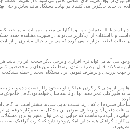
یری از ایجاد هزینه های اضافی تلاش می شود تا از تعویض قطعه جلو
ای جدید جایگزین می کنند تا در نهایت دستگاه مانند سابق و حتی بهتر 
ت است و با استفاده از آن،کاربر می تواند در صورت مشاهده مجدد مش
تی اصالت قطعه نیز ارائه می گردد که می تواند خیال مشتری را از باب
 وجود می آید می تواند نرم افزاری و برخی دیگر سخت افزاری باشد.ه
ی این مشکلات قابل برطرف شدن توسط تکنسین های و متخصصین کامپیو
معتبر جهت بررسی و برطرف نمودن ایراد دستگاه است.از جمله مشکلات 
 از مدتی کار کردن عملکرد اولیه خود را از دست داده و نیاز به تعمیر
 اما به طور کلی عمر مفید آنها دو تا سه سال خواهد بود.گاهی خاموش
ردد.
ساختار فشرده ای که دارند،نسبت به پی سی ها بیشتر است اما گاهی 
علت دقیق آن و برطرف نمودن این مشکل به تعمیرکار حرفه ای لپ ت
یاتی در لپ تاپ هاست که خرابی آن می توان منجر به بروز مشکلات
ی کارت گرافیک هستند.این امکان وجود دارد که کارت گرافیک بسته به 
 پذیرد.