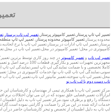
تعمیر
تعمیر لپ تاپ پرستار
،
تعمیر کامپیوتر پرستار
،
تعمیر لپ تاپ پرستار
،
تع
محدوده پرستار،
تعمیر کامپیوتر محدوده پرستار
،
تعمیر لپ تاپ منطقه 
پرستار،تعمیر لپ تاپ ادارات در پرستار،تعمیر لپ تاپ با نرخ اتحادیه،
کامپیوتری در محل؛ تعمیر کامپیوتر در محل،تعمیر لپ تاپ در محل.تعم
تعمیر لپ تاپ
و
تعمیر کامپیوتر
در چند روز کاری توسط برترین تعمیر
مجهزترین تجهیزات تعمیر و بکارگ
کاملا تخصصی و با ضمانت نمایندگی لپ تاپ ایسر،نمایندگی لپ تاپ 
سونی،نمایندگی لپ تاپ للپ تاپ نوا،خدمات کامپیوتری در محل؛ تعمیر
محل.تعمیر لپ تاپ سوخته،تعمبر مانیتور لپ تاپ،تعمیر لپ تاپ آب خو
تاپ دست دوم با لپ تاپ نو
مرکز تعمیر لپ تاپ،با همکاری تیمی از مهندسان و کارشناسان این حوز
ابزارآلات تعمیر،فضایی خلق نموده که در آن می توان اختلالات نرم اف
دستگاه را رفع و برطرف نمود.مرکز تعمیر لپ تاپ به دلیل اطمینان ا
خدمات ارائه شده در این مرکز را ضمانت و گارانتی نموده است.گاران
لپ تاپ به دلیل اطمینان از تخصص و تبحر کارشناسان حاضر در آن اس