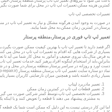
باعث می شود تا نیروهای تعمیر لپ تاب پرستار،منطقه پرستار،خیلی س
کمترین هزینه ممکن،تعمیرات لپ تاپ در محل برای شما صورت بگیرد
تعمیرات تخصصی لپ تاپ
در صورت به وجود آمدن هرگونه مشکل و نیاز به تعمیر لپ تاپ در م
پرستار،در کمترین زمان ممکن،به محل شما بیایند.
تعمیر لپ تاپ فوری در پرستار،منطقه پرستار
اگر قصد دارید تا تعمیر لپ تاپ با بهترین کیفیت ممکن صورت بگیرد،باید
بسیاری از شرکت هایی که اقدام به تعمیرات لپ تاپ در محل می کنند
به فرض مثال،یک نیروی ضعیف و آماتور به محل کار شما می آید تا تعمیر لپ تاپ انجام دهد و با انجام تعمیر CPU،باعث می شود تا ه
بنابراین،باید از استخدام اینگونه افراد،پرهیز کنید.خدمات تعمیر ل
دست آورد و روزانه در سراسر پرستار،منطقه پرستار،در محل و در ش
بسیار زیادی داشته باشد و همچنین میزان نارضایتی کاربران بسیار پایی
تعمیر مادربرد لپتاپ
تعمیر قطعات لپ تاپ در کمترین زمان ممکن
تعمیرات تخصصی لپ تاپ،توسط کمتر شرکتی صورت می گیرد.در اکث
به مشتری پیشنهاد می دهند تا قطعه را تعویض کنند و یا اینکه یک 
اما این کار درستی نیست.به این دلیل که ممکن است شما یک قطعه گرا
کارایی کمتری داشته باشد،روی لپ تاپ خود نصب کنید.