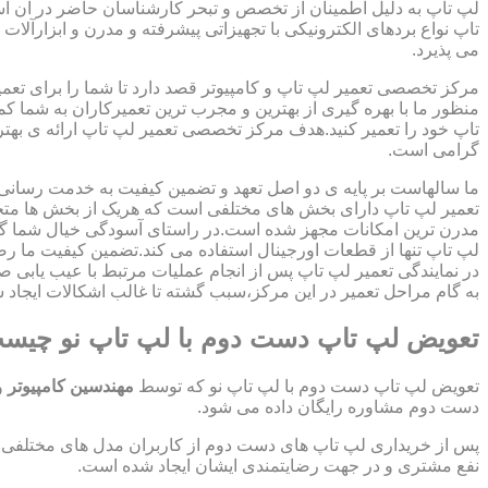
لپ تاپ به دلیل اطمینان از تخصص و تبحر کارشناسان حاضر در آن اس
تاپ نواع بردهای الکترونیکی با تجهیزاتی پیشرفته و مدرن و ابزارآلات 
می پذیرد.
مرکز تخصصی تعمیر لپ تاپ و کامپیوتر قصد دارد تا شما را برای تعمی
منظور ما با بهره گیری از بهترین و مجرب ترین تعمیرکاران به شما ک
تاپ خود را تعمیر کنید.هدف مرکز تخصصی تعمیر لپ تاپ ارائه ی ب
گرامی است.
ما سالهاست بر پایه ی دو اصل تعهد و تضمین کیفیت به خدمت رسان
تعمیر لپ تاپ دارای بخش های مختلفی است که هریک از بخش ها متخص
مدرن ترین امکانات مجهز شده است.در راستای آسودگی خیال شما گر
لپ تاپ تنها از قطعات اورجینال استفاده می کند.تضمین کیفیت ما ر
در نمایندگی تعمیر لپ تاپ پس از انجام عملیات مرتبط با عیب یابی 
به گام مراحل تعمیر در این مرکز،سبب گشته تا غالب اشکالات ایجاد شد
تعویض لپ تاپ دست دوم با لپ تاپ نو چیس
تعویض لپ تاپ دست دوم با لپ تاپ نو که توسط
مهندسین کامپیوتر
و
دست دوم مشاوره رایگان داده می شود.
پس از خریداری لپ تاپ های دست دوم از کاربران مدل های مختلفی از 
نفع مشتری و در جهت رضایتمندی ایشان ایجاد شده است.