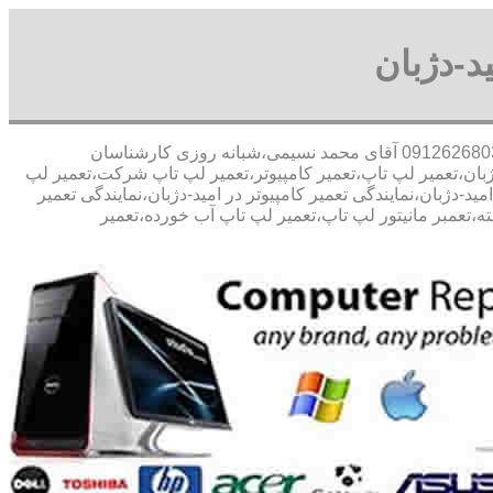
د-دژبان
30 در صد تخفیف مشاوره رایگان09126268033 آقای محمد نسیمی،شبانه روزی کارشناسان
دژبان،تعمیر لپ تاپ،تعمیر کامپیوتر،تعمیر لپ تاپ شرکت،تعمیر لپ
ید-دژبان،نمایندگی تعمیر کامپیوتر در امید-دژبان،نمایندگی تعمیر
،تعمبر مانیتور لپ تاپ،تعمیر لپ تاپ آب خورده،تعمیر