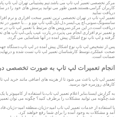
مرکز تخصصی تعمیر لپ تاپ می باشد.تیم پشتیبانی تهران لپ تاپ پ
کاربران گرامی،هستند.همین طور می توانید پرسش های خود را در سا
دریافت نمایید
تعمیر لپ تاپ در تهران تخصصی ترین تعمیر سخت افزاری و نرم افزار
سامسونگ،سونی،اچ پی،ایسر،دل،اپل،للپ تاپ نوو و …با حضور در تخص
دریافت است.در این مرکز،سرویس های مرتبط با تعمیر لپ تاپ در س
و تعمیر نرم افزاری انجام می پذیرد.در پارت عیب یابی،لپ تاپ های ت
گرفته و لپ تاپ نوع اشکال پیش امده در آنها شناسایی می گردد.
پس از تشخیص لپ تاپ نوع اشکال پیش آمده در لپ تاپ،دستگاه جهت دری
صحت عملکرد،توسط کارشناسان تعمیر لپ تاپ تست شده و درنهایت تح
ضمانت است.
انجام تعمیرات لپ تاپ به صورت تخصصی در ا
تعمیر لپ تاپ باعث می شود تا از هزینه های اضافی مانند خرید لپ تاپ
کارهای روزمره خود برسید.
به گزارش ایسنا،بنابر اعلام تعمیر لپ تاب،با استفاده از کامپیوتر یا
شد،چگونه می توانید مشکلات را برطرف کنید؟ چگونه می توان تعمیر کا
با استفاده از خدمات تعمیر لپ تاب امید-دژبان،منطقه امید-دژبان،قاد
آمد و مشکلات به وجود آمده را برای شما رفع خواهند کرد.