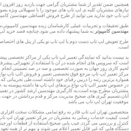
همچنین ضمن تقدیر از شما مشتریان گرامی جهت بازدید روز افزون 
نیازهای مشتریان کلیه ی لپ تاپ های موجود را با تسهیلاتی ویژه ب
لپ تاپ خود ندارید می توانید از طرح فروش اقساطی مهندسین کامپیو
طبق تحقیقات و تجربیات عملی کارشناسان زبده مهندسین کامپیوتر،سهم
مهندسین کامپیوتر
به شما پیشنهاد داده می شود.چنانچه قصد خرید لپ 
طرح تعویض لپ تاپ دست دوم با لپ تاپ نو یکی از پنل های اختصاص
است.
بد نیست بدانید که نمایندگی تعمیر لپ تاپ یکی از مراکز تخصصی پیش
است که سرویس های انجام شده در آن با استفاده از تجهیزاتی پیشرفته
لحیم کاری روز جهان به صورت تخصصی و صد در صد تضمینی انجام م
مرکز تعمیر لپ تاپ مرجع فوق تخصصی تعمیر و فروش الپ تاپ نواع بر
همواره برترین رتبه را دربین رقبای خود داشته است.طی تجربیاتی ک
در خصوص تعمیر الپ تاپ نواع برندهای لپ تاپ ها داشته،پیوسته به ع
مشتریان مطرح بوده است.به کارگیری مهندسین ارشد کشور در تعمیر
آنان،تصمیم گیری های صحیح مدیریت مرکز و قدم برداشتن در جهت ر
موفقیت تهران لپ تاپ می باشد
متخصصین تهران لپ تاپ قادر به رفع تمامی مشکلات سخت افزاری و ن
است کیفیت خدمات رسانی به مشتریان در مرکز تعمیر تهران لپ تاپ 
کنترل و بررسی می گردد.عیب یابی صحیح،استفاده از قطعات اورجینال
دستگاه هایی که غیر قابل تعمیر اعلام می شوند و مهم تر از همه تعهد