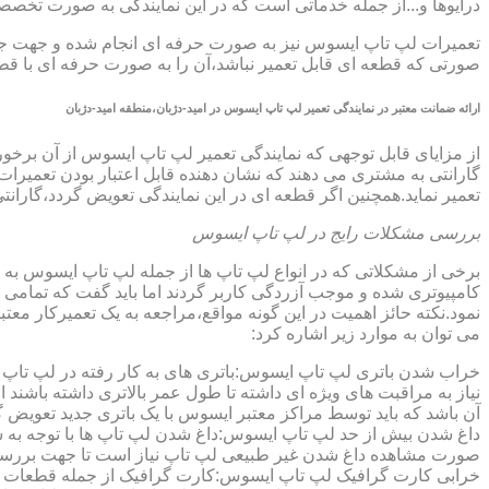
درایوها و...از جمله خدماتی است که در این نمایندگی به صورت تخ
تعمیرات لپ تاپ ایسوس نیز به صورت حرفه ای انجام شده و جهت جلوگ
صورتی که قطعه ای قابل تعمیر نباشد،آن را به صورت حرفه ای با قطعه 
ارائه ضمانت معتبر در نمایندگی تعمیر لپ تاپ ایسوس در امید-دژبان،منطقه امید-دژبان
گارانتی به مشتری می دهند که نشان دهنده قابل اعتبار بودن تعمیرا
تعمیر نماید.همچنین اگر قطعه ای در این نمایندگی تعویض گردد،گاران
بررسی مشکلات رایج در لپ تاپ ایسوس
برخی از مشکلاتی که در انواع لپ تاپ ها از جمله لپ تاپ ایسوس به
کامپیوتری شده و موجب آزردگی کاربر گردند اما باید گفت که تمام
نمود.نکته حائز اهمیت در این گونه مواقع،مراجعه به یک تعمیرکار 
می توان به موارد زیر اشاره کرد:
خراب شدن باتری لپ تاپ ایسوس:باتری های به کار رفته در لپ تاپ ها،پس
نیاز به مراقبت های ویژه ای داشته تا طول عمر بالاتری داشته باشند
آن باشد که باید توسط مراکز معتبر ایسوس با یک باتری جدید تعویض گ
داغ شدن بیش از حد لپ تاپ ایسوس:داغ شدن لپ تاپ ها با توجه به 
صورت مشاهده داغ شدن غیر طبیعی لپ تاپ نیاز است تا جهت بررسی 
خرابی کارت گرافیک لپ تاپ ایسوس:کارت گرافیک از جمله قطعات ح