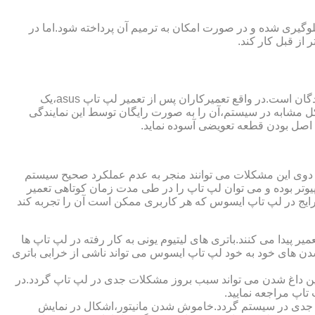
گیری شده و در صورت امکان به ترمیم آن پرداخته شود.اما در
از قبل کار کند.
از مزایای قابل توجهی که نمایندگی تعمیر لپ تاپ ایسوس از آن برخوردار است،ارائه ضمانت نامه و یا گارانتی معتبر تعمیرات به مراجعه کنندگان است.در واقع تعمیرکاران پس از تعمیر لپ تاپ asus،یک
کل مشابه در سیستم،آن را به صورت رایگان توسط این نمایندگی
ت اصل بودن قطعه تعویضی آسوده نماید.
ر دوی این مشکلات می توانند منجر به عدم عملکرد صحیح سیستم
تر بوده و می توان لپ تاپ را در طی مدت زمان کوتاهی تعمیر
رایج در لپ تاپ ایسوس که هر کاربری ممکن است آن را تجربه کند
 پیدا می کنند.باتری های لیتیوم یونی به کار رفته در لپ تاپ ها
 شدن های خود به خود لپ تاپ ایسوس می تواند ناشی از خرابی باتری
این داغ شدن می تواند سبب بروز مشکلات جدی در لپ تاپ گردد.در
اپ مراجعه نمایید.
 جدی در سیستم گردد.خاموش شدن مانیتور،اشکال در نمایش