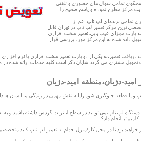
اسخگوی تمامی سوال های حضوری و تلفنی
یت مرکز مطرح نمود ه و پاسخ صحیح را
ی تمامی برندهای لپ تاپ اعم از
صی ترین مرکز تعمیر لپ تاپ در تهران قابل
ه پارت مجزای عیب یابی،تعمیر سخت افزاری
حویل داده شده به این مرکز مورد بررسی قرار
افت تعمیر،به یکی از دو پارت تعمیر سخت افزاری یا نرم افزاری و ی
ویل مشتری می گردد.شایان ذکر است کلیه خدمات ارائه شده در مرک
مید-دژبان،منطقه امید-دژبان
 و یا قطعه،جلوگیری شود.رایانه نقش مهمی در زندگی ما انسان ها دارد.
 یک دستگاه لپ تاپ،می توانید در سطح اینترنت گردش داشته باشید و به 
مپیوتر انجام داد؟
ر خواهید بود تا در محل کار/منزل اقدام به تعمیر لپ تاپ کنید.متخصصی