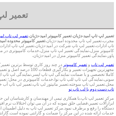
تعمیر لپ
تعمیر لپ تاپ امید-دژبان
،
تعمیر کامپیوتر امید-دژبان
،
تعمیر لپ تاپ امی
مجرب،تعمیر لپ تاپ محدوده امید-دژبان،
تعمیر کامپیوتر محدوده امید
تاپ ادارات،تعمیر لپ تاپ شرکت در امید-دژبان،تعمیر لپ تاپ ادارات در 
کامپیوتر منزل،نمایندگی تعمیر لپ تاپ منزل،خدمات کامپیوتری در مح
پاور،نمایندگی تعمیر کامپیوتر منزل در امید-دژبان،
تعمیر لپ تاپ
و
تعمیر کامپیوتر
در چند روز کاری توسط برترین تعمیر
مجهزترین تجهیزات تعمیر و بکارگ
کاملا تخصصی و با ضمانت نمایندگی لپ تاپ ایسر،نمایندگی لپ تاپ 
سونی،نمایندگی لپ تاپ للپ تاپ نوا،خدمات کامپیوتری در محل؛ تعمیر
محل.تعمیر لپ تاپ سوخته،تعمبر مانیتور لپ تاپ،تعمیر لپ تاپ آب خو
تاپ دست دوم با لپ تاپ نو
مرکز تعمیر لپ تاپ،با همکاری تیمی از مهندسان و کارشناسان این حوز
ابزارآلات تعمیر،فضایی خلق نموده که در آن می توان اختلالات نرم اف
دستگاه را رفع و برطرف نمود.مرکز تعمیر لپ تاپ به دلیل اطمینان ا
خدمات ارائه شده در این مرکز را ضمانت و گارانتی نموده است.گاران