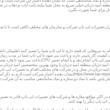
طقه امید-دژبان،خیلی سریع به محل شما بیایند.بابت ایاب و ذهاب در شه
حل برای شما صورت بگیرد.
زل،تعمیرات لپ تاپ شرکت و سازمان های مختلف،کافی است تا با شمار
 به نیروهایی که قصد دارند تا لپ تاپ شما را تعمیر کنند،اطمینان داشت
،کیفیت کار پایینی دارند و باعث می شود تا لپ تاپ شما در مدت زما
ارد شما دچار مشکل شود و یا اینکه قطعات مهمی مانند رم،آسیب ببینند.
 تاب امید-دژبان،منطقه امید-دژبان،با وجود بهترین متخصصین امید-دژبا
امید-دژبان،در محل و در شرکت های مختلف،اقدام به تعمیرات لپ تاپ 
نماد دو ستاره سایت تعمیر لپ تاب امید-دژبان،منطقه امید-دژبان (ww.lap-repair.ir
ار پایین باشد تا نماد دو ستاره و نماد ساماندهی مناسب به آن شرکت تع
ر مواقع،مغازه ها و شرکت های تعمیرات لپ تاپ،قادر به تعمیر قطعه ن
لپ تاپ دیگر را تهیه کنند.
ن قیمت و با ارزش را تهیه کرده باشید و حالا اگر شرکت نتواند آن ر