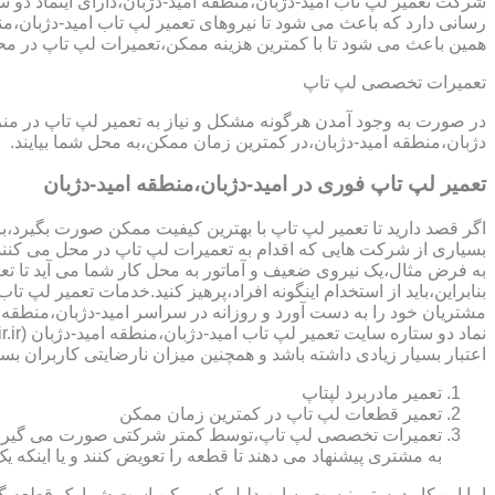
رسانی دارد که باعث می شود تا نیروهای تعمیر لپ تاب امید-دژبان،من
همین باعث می شود تا با کمترین هزینه ممکن،تعمیرات لپ تاپ در م
تعمیرات تخصصی لپ تاپ
در صورت به وجود آمدن هرگونه مشکل و نیاز به تعمیر لپ تاپ در من
دژبان،منطقه امید-دژبان،در کمترین زمان ممکن،به محل شما بیایند.
تعمیر لپ تاپ فوری در امید-دژبان،منطقه امید-دژبان
اگر قصد دارید تا تعمیر لپ تاپ با بهترین کیفیت ممکن صورت بگیرد،باید
بسیاری از شرکت هایی که اقدام به تعمیرات لپ تاپ در محل می کنند
به فرض مثال،یک نیروی ضعیف و آماتور به محل کار شما می آید تا تعمیر لپ تاپ انجام دهد و با انجام تعمیر CPU،باعث می شود تا ه
بنابراین،باید از استخدام اینگونه افراد،پرهیز کنید.خدمات تعمیر لپ
مشتریان خود را به دست آورد و روزانه در سراسر امید-دژبان،منطقه 
اعتبار بسیار زیادی داشته باشد و همچنین میزان نارضایتی کاربران بسی
تعمیر مادربرد لپتاپ
تعمیر قطعات لپ تاپ در کمترین زمان ممکن
تعمیرات تخصصی لپ تاپ،توسط کمتر شرکتی صورت می گیرد.در اکث
به مشتری پیشنهاد می دهند تا قطعه را تعویض کنند و یا اینکه یک 
اما این کار درستی نیست.به این دلیل که ممکن است شما یک قطعه گرا