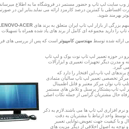
از وب سایت لپ تاپ و حضور مستمر در فروشگاه ما به اطلاع میرسان
صورت اقساطی با کمترین درصد کارمزد ارائه می نماید.بنابر این در 
تر بهرمند شوید.
 بزرگی از بازار لپ تاپ ایران متعلق به برند های
LENOVO-ACER
تاپ را دارید مجموعه ای کامل از برند های یاد شده همراه با تسهیلا
ی ارائه شده توسط
مهندسین کامپیوتر
است که پس از بررسی های فراو
رو در حوزه تعمیر لپ تاپ نوت بوک و لپ تاپ
 و مدرن دیگر تجهیزات تعمیری و ابزارآلات
ی گیرد.
ندهای لپ تاپ،این افتخار را دارد که
ه مرکز تخصصی تعمیر لپ تاپ سالیان متمادی
لپ تاپ نوان مرکز معتبر و قابل اطمینال
 لپ تاپ،پشتکار پرسنل و تلاش های مستمر
فاه حال مشتریان گرامی از جمله نکات اصلی
رم افزاری لپ تاپ ها می باشند.لازم به ذکر
توسط واحد ارتباط با مشتریان به دقت
 و با کیفیت جهت تعویض،توانایی تعمیر
 و توجه به اصول اخلاقی از دیگر مزیت های