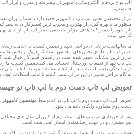
تاپ نواع بردهای الکترونیکی با تجهیزاتی پیشرفته و مدرن و ابزارآلات 
می پذیرد.
مرکز تخصصی تعمیر لپ تاپ و کامپیوتر قصد دارد تا شما را برای تعمی
منظور ما با بهره گیری از بهترین و مجرب ترین تعمیرکاران به شما ک
تاپ خود را تعمیر کنید.هدف مرکز تخصصی تعمیر لپ تاپ ارائه ی ب
گرامی است.
ما سالهاست بر پایه ی دو اصل تعهد و تضمین کیفیت به خدمت رسان
تعمیر لپ تاپ دارای بخش های مختلفی است که هریک از بخش ها متخص
مدرن ترین امکانات مجهز شده است.در راستای آسودگی خیال شما گر
لپ تاپ تنها از قطعات اورجینال استفاده می کند.تضمین کیفیت ما ر
در نمایندگی تعمیر لپ تاپ پس از انجام عملیات مرتبط با عیب یابی 
به گام مراحل تعمیر در این مرکز،سبب گشته تا غالب اشکالات ایجاد شد
تعویض لپ تاپ دست دوم با لپ تاپ نو چیس
تعویض لپ تاپ دست دوم با لپ تاپ نو که توسط
مهندسین کامپیوتر
و
دست دوم مشاوره رایگان داده می شود.
پس از خریداری لپ تاپ های دست دوم از کاربران مدل های مختلفی از 
نفع مشتری و در جهت رضایتمندی ایشان ایجاد شده است.
همچنین ضمن تقدیر از شما مشتریان گرامی جهت بازدید روز افزون 