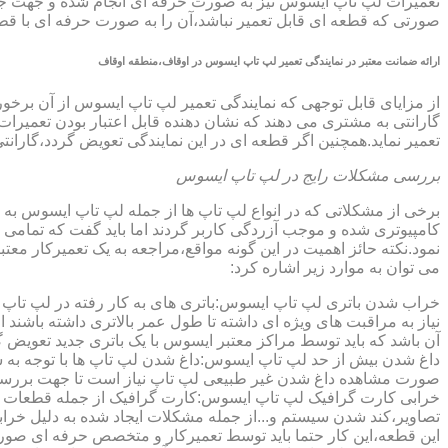
تعمیرات لپ تاپ ایسوس نیز به صورت حرفه ای انجام شده و جهت جلوگ
صورتی که قطعه ای قابل تعمیر نباشد،آن را به صورت حرفه ای با قطعه 
ارائه ضمانت معتبر در نمایندگی تعمیر لپ تاپ ایسوس در اوقاف،منطقه اوقاف
گارانتی به مشتری می دهند که نشان دهنده قابل اعتبار بودن تعمیرا
تعمیر نماید.همچنین اگر قطعه ای در این نمایندگی تعویض گردد،گاران
بررسی مشکلات رایج در لپ تاپ ایسوس
برخی از مشکلاتی که در انواع لپ تاپ ها از جمله لپ تاپ ایسوس به
کامپیوتری شده و موجب آزردگی کاربر گردند اما باید گفت که تمام
نمود.نکته حائز اهمیت در این گونه مواقع،مراجعه به یک تعمیرکار 
می توان به موارد زیر اشاره کرد:
خراب شدن باتری لپ تاپ ایسوس:باتری های به کار رفته در لپ تاپ ها،پس
نیاز به مراقبت های ویژه ای داشته تا طول عمر بالاتری داشته باشند
آن باشد که باید توسط مراکز معتبر ایسوس با یک باتری جدید تعویض گ
داغ شدن بیش از حد لپ تاپ ایسوس:داغ شدن لپ تاپ ها با توجه به 
صورت مشاهده داغ شدن غیر طبیعی لپ تاپ نیاز است تا جهت بررسی 
خرابی کارت گرافیک لپ تاپ ایسوس:کارت گرافیک از جمله قطعات ح
تصاویر،کند شدن سیستم و...از جمله مشکلات ایجاد شده به دلیل خراب
این قطعه،این کار حتما باید توسط تعمیرکار و متخصص حرفه ای صورت