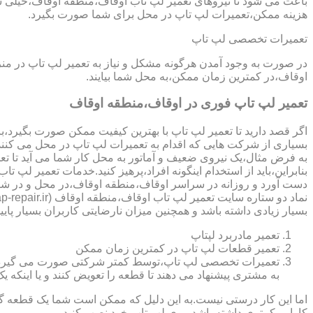
باعث می شود تا نیروهای تعمیر لپ تاب اوقاف،منطقه اوقاف،خیلی سر
هزینه ممکن،تعمیرات لپ تاپ در محل برای شما صورت بگیرد.
تعمیرات تخصصی لپ تاپ
در صورت به وجود آمدن هرگونه مشکل و نیاز به تعمیر لپ تاپ در م
اوقاف،در کمترین زمان ممکن،به محل شما بیایند.
تعمیر لپ تاپ فوری در اوقاف،منطقه اوقاف
اگر قصد دارید تا تعمیر لپ تاپ با بهترین کیفیت ممکن صورت بگیرد،باید
بسیاری از شرکت هایی که اقدام به تعمیرات لپ تاپ در محل می کنند
به فرض مثال،یک نیروی ضعیف و آماتور به محل کار شما می آید تا تعمیر لپ تاپ انجام دهد و با انجام تعمیر CPU،باعث می شود تا ه
بنابراین،باید از استخدام اینگونه افراد،پرهیز کنید.خدمات تعمیر 
دست آورد و روزانه در سراسر اوقاف،منطقه اوقاف،در محل و در شر
بسیار زیادی داشته باشد و همچنین میزان نارضایتی کاربران بسیار پایی
تعمیر مادربرد لپتاپ
تعمیر قطعات لپ تاپ در کمترین زمان ممکن
تعمیرات تخصصی لپ تاپ،توسط کمتر شرکتی صورت می گیرد.در اکث
به مشتری پیشنهاد می دهند تا قطعه را تعویض کنند و یا اینکه یک 
اما این کار درستی نیست.به این دلیل که ممکن است شما یک قطعه گرا
کارایی کمتری داشته باشد،روی لپ تاپ خود نصب کنید.