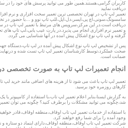
کاربران گرامی،هستند.همین طور می توانید پرسش های خود را در سا
دریافت نمایید
تعمیر لپ تاپ در تهران تخصصی ترین تعمیر سخت افزاری و نرم افزار
سامسونگ،سونی،اچ پی،ایسر،دل،اپل،للپ تاپ نوو و …با حضور در تخص
دریافت است.در این مرکز،سرویس های مرتبط با تعمیر لپ تاپ در س
و تعمیر نرم افزاری انجام می پذیرد.در پارت عیب یابی،لپ تاپ های ت
گرفته و لپ تاپ نوع اشکال پیش امده در آنها شناسایی می گردد.
پس از تشخیص لپ تاپ نوع اشکال پیش آمده در لپ تاپ،دستگاه جهت دری
صحت عملکرد،توسط کارشناسان تعمیر لپ تاپ تست شده و درنهایت تح
ضمانت است.
انجام تعمیرات لپ تاپ به صورت تخصصی در
تعمیر لپ تاپ باعث می شود تا از هزینه های اضافی مانند خرید لپ تاپ
کارهای روزمره خود برسید.
به گزارش ایسنا،بنابر اعلام تعمیر لپ تاب،با استفاده از کامپیوتر یا
شد،چگونه می توانید مشکلات را برطرف کنید؟ چگونه می توان تعمیر کا
با استفاده از خدمات تعمیر لپ تاب اوقاف،منطقه اوقاف،قادر خواهید
وجود آمده را برای شما رفع خواهند کرد.