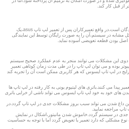
گیری شده و در صورت امکان به ترمیم آن پرداخته شود.اما در
از قبل کار کند.
از مزایای قابل توجهی که نمایندگی تعمیر لپ تاپ ایسوس از آن برخوردار است،ارائه ضمانت نامه و یا گارانتی معتبر تعمیرات به مراجعه کنندگان است.در واقع تعمیرکاران پس از تعمیر لپ تاپ asus،یک
کل مشابه در سیستم،آن را به صورت رایگان توسط این نمایندگی
ت اصل بودن قطعه تعویضی آسوده نماید.
ر دوی این مشکلات می توانند منجر به عدم عملکرد صحیح سیستم
تر بوده و می توان لپ تاپ را در طی مدت زمان کوتاهی تعمیر
رایج در لپ تاپ ایسوس که هر کاربری ممکن است آن را تجربه کند
 پیدا می کنند.باتری های لیتیوم یونی به کار رفته در لپ تاپ ها
 شدن های خود به خود لپ تاپ ایسوس می تواند ناشی از خرابی باتری
این داغ شدن می تواند سبب بروز مشکلات جدی در لپ تاپ گردد.در
اپ مراجعه نمایید.
 جدی در سیستم گردد.خاموش شدن مانیتور،اشکال در نمایش
نوع مشکلی که دارد تعمیر یا تعویض گردد اما با توجه به حساسیت