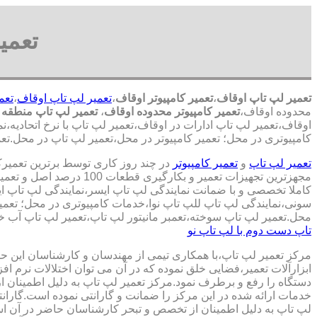
تعمی
تعمیر لپ تاپ اوقاف
،
تعمیر کامپیوتر اوقاف
،
تعمیر لپ تاپ اوقاف
،
تعم
محدوده اوقاف،
تعمیر کامپیوتر محدوده اوقاف
،
تعمیر لپ تاپ منطقه 
اوقاف،تعمیر لپ تاپ ادارات در اوقاف،تعمیر لپ تاپ با نرخ اتحادیه،ن
کامپیوتری در محل؛ تعمیر کامپیوتر در محل،تعمیر لپ تاپ در محل.تعم
تعمیر لپ تاپ
و
تعمیر کامپیوتر
در چند روز کاری توسط برترین تعمیر
مجهزترین تجهیزات تعمیر و بکارگ
کاملا تخصصی و با ضمانت نمایندگی لپ تاپ ایسر،نمایندگی لپ تاپ 
سونی،نمایندگی لپ تاپ للپ تاپ نوا،خدمات کامپیوتری در محل؛ تعمیر
محل.تعمیر لپ تاپ سوخته،تعمبر مانیتور لپ تاپ،تعمیر لپ تاپ آب خو
تاپ دست دوم با لپ تاپ نو
مرکز تعمیر لپ تاپ،با همکاری تیمی از مهندسان و کارشناسان این حوز
ابزارآلات تعمیر،فضایی خلق نموده که در آن می توان اختلالات نرم اف
دستگاه را رفع و برطرف نمود.مرکز تعمیر لپ تاپ به دلیل اطمینان ا
خدمات ارائه شده در این مرکز را ضمانت و گارانتی نموده است.گاران
لپ تاپ به دلیل اطمینان از تخصص و تبحر کارشناسان حاضر در آن اس