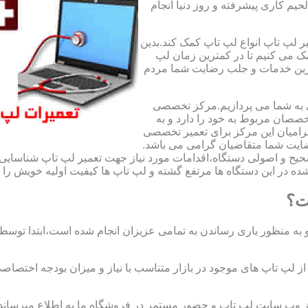
لحیم کاری پیشرفته و روز دنیا انجام
ر لپ تاپ انواع لپ تاپ کمک کند.بدین
مک می کنیم تا در کمترین زمان لپ
هترین خدمات و جلب رضایت شما مردم
ی به شما می پردازیم.مرکز تخصصی
صان مربوط به خود را دارد و به
امیان این مرکز برای تعمیر تخصصی
ضایت شما متقاضیان گرامی می باشد.
صحیح و اصولی دستگاه،اقدامات مورد نیاز جهت تعمیر لپ تاپ شناسایی 
ه در این دستگاه ها مرتفع گشته و لپ تاپ ها کیفیت اولیه خویش را باز
ت؟
 به منظور یاری رساندن به تمامی عزیزان انجام شده است،ابتدا توس
لپ تاپ های موجود در بازار متناسب با نیاز و میزان بودجه اختصاصی
از وب سایت لپ تاپ و حضور مستمر در فروشگاه ما به اطلاع میرسان