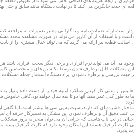
یری از ایجاد هزینه های اضافی تلاش می شود تا از تعویض قطعه جلو
ای جدید جایگزین می کنند تا در نهایت دستگاه مانند سابق و حتی بهتر 
ت است و با استفاده از آن،کاربر می تواند در صورت مشاهده مجدد مش
تی اصالت قطعه نیز ارائه می گردد که می تواند خیال مشتری را از باب
 وجود می آید می تواند نرم افزاری و برخی دیگر سخت افزاری باشد.ه
ی این مشکلات قابل برطرف شدن توسط تکنسین های و متخصصین کامپیو
معتبر جهت بررسی و برطرف نمودن ایراد دستگاه است.از جمله مشکلات 
 از مدتی کار کردن عملکرد اولیه خود را از دست داده و نیاز به تعمیر
 اما به طور کلی عمر مفید آنها دو تا سه سال خواهد بود.گاهی خاموش
ردد.
ساختار فشرده ای که دارند،نسبت به پی سی ها بیشتر است اما گاهی 
علت دقیق آن و برطرف نمودن این مشکل به تعمیرکار حرفه ای لپ ت
یاتی در لپ تاپ هاست که خرابی آن می توان منجر به بروز مشکلات
ی کارت گرافیک هستند.این امکان وجود دارد که کارت گرافیک بسته به 
 پذیرد.