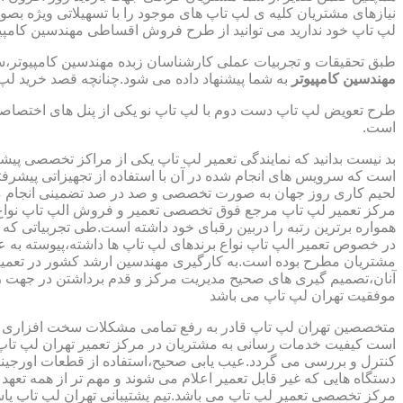
نیازهای مشتریان کلیه ی لپ تاپ های موجود را با تسهیلاتی ویژه ب
لپ تاپ خود ندارید می توانید از طرح فروش اقساطی مهندسین کامپیو
طبق تحقیقات و تجربیات عملی کارشناسان زبده مهندسین کامپیوتر،سهم
مهندسین کامپیوتر
به شما پیشنهاد داده می شود.چنانچه قصد خرید لپ 
طرح تعویض لپ تاپ دست دوم با لپ تاپ نو یکی از پنل های اختصاص
است.
بد نیست بدانید که نمایندگی تعمیر لپ تاپ یکی از مراکز تخصصی پیش
است که سرویس های انجام شده در آن با استفاده از تجهیزاتی پیشرفته
لحیم کاری روز جهان به صورت تخصصی و صد در صد تضمینی انجام م
مرکز تعمیر لپ تاپ مرجع فوق تخصصی تعمیر و فروش الپ تاپ نواع بر
همواره برترین رتبه را دربین رقبای خود داشته است.طی تجربیاتی ک
در خصوص تعمیر الپ تاپ نواع برندهای لپ تاپ ها داشته،پیوسته به ع
مشتریان مطرح بوده است.به کارگیری مهندسین ارشد کشور در تعمیر
آنان،تصمیم گیری های صحیح مدیریت مرکز و قدم برداشتن در جهت ر
موفقیت تهران لپ تاپ می باشد
متخصصین تهران لپ تاپ قادر به رفع تمامی مشکلات سخت افزاری و ن
است کیفیت خدمات رسانی به مشتریان در مرکز تعمیر تهران لپ تاپ 
کنترل و بررسی می گردد.عیب یابی صحیح،استفاده از قطعات اورجینال
دستگاه هایی که غیر قابل تعمیر اعلام می شوند و مهم تر از همه تعهد
مرکز تخصصی تعمیر لپ تاپ می باشد.تیم پشتیبانی تهران لپ تاپ پ