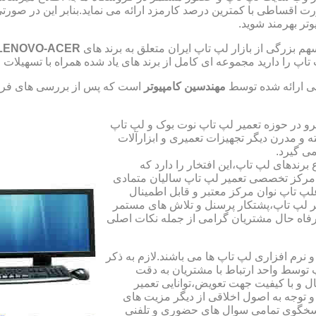
صورت اقساطی با کمترین درصد کارمزد ارائه می نماید.بنابر این در 
تر بهرمند شوید.
 بزرگی از بازار لپ تاپ ایران متعلق به برند های
LENOVO-ACER
تاپ را دارید مجموعه ای کامل از برند های یاد شده همراه با تسهیلا
ی ارائه شده توسط
مهندسین کامپیوتر
است که پس از بررسی های فراو
رو در حوزه تعمیر لپ تاپ نوت بوک و لپ تاپ
 و مدرن دیگر تجهیزات تعمیری و ابزارآلات
ی گیرد.
ندهای لپ تاپ،این افتخار را دارد که
ه مرکز تخصصی تعمیر لپ تاپ سالیان متمادی
لپ تاپ نوان مرکز معتبر و قابل اطمینال
 لپ تاپ،پشتکار پرسنل و تلاش های مستمر
فاه حال مشتریان گرامی از جمله نکات اصلی
رم افزاری لپ تاپ ها می باشند.لازم به ذکر
توسط واحد ارتباط با مشتریان به دقت
 و با کیفیت جهت تعویض،توانایی تعمیر
 و توجه به اصول اخلاقی از دیگر مزیت های
اسخگوی تمامی سوال های حضوری و تلفنی