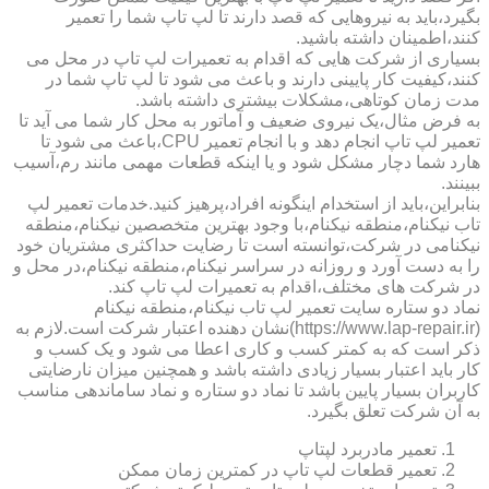
بگیرد،باید به نیروهایی که قصد دارند تا لپ تاپ شما را تعمیر
کنند،اطمینان داشته باشید.
بسیاری از شرکت هایی که اقدام به تعمیرات لپ تاپ در محل می
کنند،کیفیت کار پایینی دارند و باعث می شود تا لپ تاپ شما در
مدت زمان کوتاهی،مشکلات بیشتری داشته باشد.
به فرض مثال،یک نیروی ضعیف و آماتور به محل کار شما می آید تا
تعمیر لپ تاپ انجام دهد و با انجام تعمیر CPU،باعث می شود تا
هارد شما دچار مشکل شود و یا اینکه قطعات مهمی مانند رم،آسیب
ببینند.
بنابراین،باید از استخدام اینگونه افراد،پرهیز کنید.خدمات تعمیر لپ
تاب نیکنام،منطقه نیکنام،با وجود بهترین متخصصین نیکنام،منطقه
نیکنامی در شرکت،توانسته است تا رضایت حداکثری مشتریان خود
را به دست آورد و روزانه در سراسر نیکنام،منطقه نیکنام،در محل و
در شرکت های مختلف،اقدام به تعمیرات لپ تاپ کند.
نماد دو ستاره سایت تعمیر لپ تاب نیکنام،منطقه نیکنام
(https://www.lap-repair.ir)نشان دهنده اعتبار شرکت است.لازم به
ذکر است که به کمتر کسب و کاری اعطا می شود و یک کسب و
کار باید اعتبار بسیار زیادی داشته باشد و همچنین میزان نارضایتی
کاربران بسیار پایین باشد تا نماد دو ستاره و نماد ساماندهی مناسب
به آن شرکت تعلق بگیرد.
تعمیر مادربرد لپتاپ
تعمیر قطعات لپ تاپ در کمترین زمان ممکن