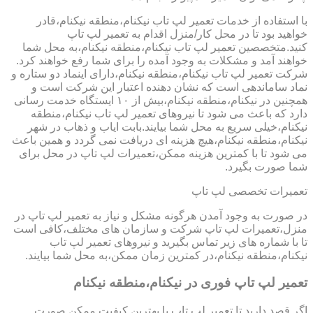
با استفاده از خدمات تعمیر لپ تاب نیکنام،منطقه نیکنام،قادر
خواهید بود تا در محل کار/منزل اقدام به تعمیر لپ تاپ
کنید.متخصصین تعمیر لپ تاب نیکنام،منطقه نیکنام،به محل شما
خواهند آمد و مشکلات به وجود آمده را برای شما رفع خواهند کرد.
شرکت تعمیر لپ تاب نیکنام،منطقه نیکنام،دارای اینماد دو ستاره و
نماد ساماندهی است که نشان دهنده اعتبار این شرکت است و
همچنین در نیکنام،منطقه نیکنام،بیش از ۱۰ ایستگاه خدمت رسانی
دارد که باعث می شود تا نیروهای تعمیر لپ تاب نیکنام،منطقه
نیکنام،خیلی سریع به محل شما بیایند.بابت ایاب و ذهاب در شهر
نیکنام،منطقه نیکنام،هیچ هزینه ای دریافت نمی گردد و همین باعث
می شود تا با کمترین هزینه ممکن،تعمیرات لپ تاپ در محل برای
شما صورت بگیرد.
تعمیرات تخصصی لپ تاپ
در صورت به وجود آمدن هرگونه مشکل و نیاز به تعمیر لپ تاپ در
منزل،تعمیرات لپ تاپ شرکت و سازمان های مختلف،کافی است
تا با شماره های زیر تماس بگیرید و نیروهای تعمیر لپ تاب
نیکنام،منطقه نیکنام،در کمترین زمان ممکن،به محل شما بیایند.
تعمیر لپ تاپ فوری در نیکنام،منطقه نیکنام
اگر قصد دارید تا تعمیر لپ تاپ با بهترین کیفیت ممکن صورت