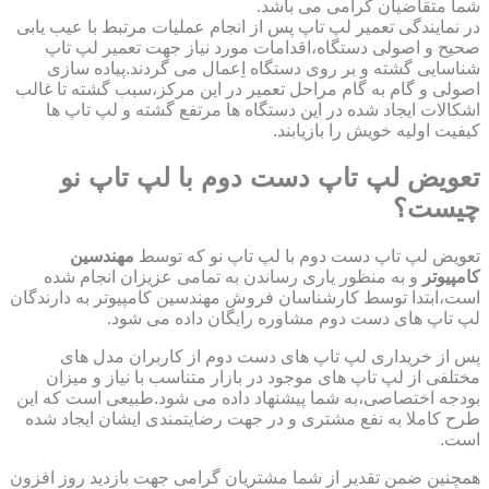
شما متقاضیان گرامی می باشد.
در نمایندگی تعمیر لپ تاپ پس از انجام عملیات مرتبط با عیب یابی
صحیح و اصولی دستگاه،اقدامات مورد نیاز جهت تعمیر لپ تاپ
شناسایی گشته و بر روی دستگاه اِعمال می گردند.پیاده سازی
اصولی و گام به گام مراحل تعمیر در این مرکز،سبب گشته تا غالب
اشکالات ایجاد شده در این دستگاه ها مرتفع گشته و لپ تاپ ها
کیفیت اولیه خویش را بازیابند.
تعویض لپ تاپ دست دوم با لپ تاپ نو
چیست؟
تعویض لپ تاپ دست دوم با لپ تاپ نو که توسط
مهندسین
کامپیوتر
و به منظور یاری رساندن به تمامی عزیزان انجام شده
است،ابتدا توسط کارشناسان فروش مهندسین کامپیوتر به دارندگان
لپ تاپ های دست دوم مشاوره رایگان داده می شود.
پس از خریداری لپ تاپ های دست دوم از کاربران مدل های
مختلفی از لپ تاپ های موجود در بازار متناسب با نیاز و میزان
بودجه اختصاصی،به شما پیشنهاد داده می شود.طبیعی است که این
طرح کاملا به نفع مشتری و در جهت رضایتمندی ایشان ایجاد شده
است.
همچنین ضمن تقدیر از شما مشتریان گرامی جهت بازدید روز افزون