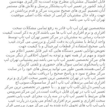
قابل اطمینال مشتریان مطرح بوده است.به کارگیری مهندسین
ارشد کشور در تعمیر لپ تاپ،پشتکار پرسنل و تلاش های مستمر
آنان،تصمیم گیری های صحیح مدیریت مرکز و قدم برداشتن در
جهت رفاه حال مشتریان گرامی از جمله نکات اصلی موفقیت
تهران لپ تاپ می باشد
متخصصین تهران لپ تاپ قادر به رفع تمامی مشکلات سخت
افزاری و نرم افزاری لپ تاپ ها می باشند.لازم به ذکر است کیفیت
خدمات رسانی به مشتریان در مرکز تعمیر تهران لپ تاپ توسط
واحد ارتباط با مشتریان به دقت کنترل و بررسی می گردد.عیب
یابی صحیح،استفاده از قطعات اورجینال و با کیفیت جهت
تعویض،توانایی تعمیر دستگاه هایی که غیر قابل تعمیر اعلام می
شوند و مهم تر از همه تعهد و توجه به اصول اخلاقی از دیگر مزیت
های مرکز تخصصی تعمیر لپ تاپ می باشد.تیم پشتیبانی تهران لپ
تاپ پاسخگوی تمامی سوال های حضوری و تلفنی کاربران
گرامی،هستند.همین طور می توانید پرسش های خود را در سایت
مرکز مطرح نمود ه و پاسخ صحیح را دریافت نمایید
تعمیر لپ تاپ در تهران تخصصی ترین تعمیر سخت افزاری و نرم
افزاری تمامی برندهای لپ تاپ اعم از سامسونگ،سونی،اچ
پی،ایسر،دل،اپل،للپ تاپ نوو و …با حضور در تخصصی ترین مرکز
تعمیر لپ تاپ در تهران قابل دریافت است.در این مرکز،سرویس
های مرتبط با تعمیر لپ تاپ در سه پارت مجزای عیب یابی،تعمیر
سخت افزاری و تعمیر نرم افزاری انجام می پذیرد.در پارت عیب
یابی،لپ تاپ های تحویل داده شده به این مرکز مورد بررسی قرار