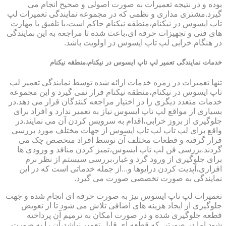
بوده و در نتیجه تعمیرات به صورت اصولی و صحیح انجام می
گیرد.مشتری مداری و نظمی که در مجموعه نمایندگی تعمیرات لپ
تاپ ایسوس در نیکنام،منطقه نیکنام حاکم است،با تلفیق با مهارت
های فنی و تجهیزات حرفه ای،باعث شده تا مراجعه به این نمایندگی
در هنگام خرابی لپ تاپ ایسوس در اولویت باشد.
خدمات نمایندگی تعمیر لپ تاپ ایسوس در نیکنام،منطقه نیکنام
تنها تعمیرات در زمره خدمات ارائه شده توسط نمایندگی تعمیر لپ
تاپ ایسوس در نیکنام،منطقه نیکنام قرار نمی گیرد و این مجموعه
خدمات متعدد دیگری را در اختیار مراجعه کنندگان قرار می دهد.در
بسیاری از مواقع لپ تاپ ایسوس نیاز به تعمیر ندارد و افراد برای
جلوگیری از بروز خرابی،اقدام به سرویس کردن آن می نمایند.در
واقع برای لپ تاپ لپ تاپ ایسوس از جهات مختلف مورد بررسی
قرار گرفته و قطعات مختلف آن توسط افراد متخصص چک می
گردند.بررسی فن لپ تاپ ایسوس،تمیز کردن منافذ و ورودی ها
برای جلوگیری از ورود گرد و غبار،بررسی سیستم از نظر نرم
افزاری،آپدیت کردن درایوها و...از جمله خدماتی است که در این
نمایندگی به صورت تخصصی صورت می گیرد.
تعمیرات لپ تاپ ایسوس نیز به صورت حرفه ای انجام شده و جهت
جلوگیری از ایجاد هزینه های اضافی تلاش می شود تا از تعویض
قطعه جلوگیری شده و در صورت امکان به ترمیم آن پرداخته
شود.اما در صورتی که قطعه ای قابل تعمیر نباشد،آن را به صورت