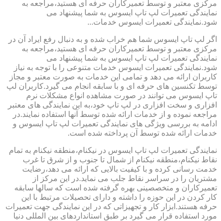
مرکزی معتبر و توسط تعمیرکاران حرفه ای هستید،مراجعه به
نمایندگی تعمیرات لپ تاپ ایسوس به شما پیشنهاد می
شود.نمایندگی تعمیرات ایسوس خدمات...
اگر لپ تاپ ایسوس شما هم خراب شده و به دنبال رفع ایراد آن در
مرکزی معتبر و توسط تعمیرکاران حرفه ای هستید،مراجعه به
نمایندگی تعمیرات لپ تاپ ایسوس به شما پیشنهاد می
شود.نمایندگی تعمیرات ایسوس خدمات متنوعی را با توجه به نیاز
کاربران ارائه می دهد و تمامی این خدمات به صورت معتبر و مجاز
توسط تکنسین های حرفه ای و با سابقه انجام می گیرد.کاربران لپ
تاپ ایسوس می توانند در صورت مشاهده انواع مشکلات نرم
افزاری و سخت افزاری در لپ تاپ خود،به این نمایندگی های معتبر
مراجعه نموده و از خدمات ارائه شده توسط آنها استفاده نمایند.در
ادامه به بررسی ویژگی های نمایندگی تعمیرات لپ تاپ ایسوس و
خدمات ارائه شده توسط آن پرداخته شده است.
نمایندگی تعمیرات لپ تاپ ایسوس در نیکنام،منطقه نیکنام به تمام
نقاط نیکنام،منطقه نیکنام از شمال تا جنوب و از شرق تا غرب
خدمت رسانی کرده و با کیفیت بالایی که ارائه می دهد،رضایت
مشتریان را در سراسر نقاط جلب می نماید.در این مرکز از
تعمیرکاران و متخصصینی بهره گرفته شده است که سالها سابقه
کار کردن در این حوزه را داشته و دارای تحصیلات مرتبط با این
حرفه هستند.ابزار کار و تجهیزاتی که در این نمایندگی جهت تعمیرات
مورد استفاده قرار می گیرد بر طبق استانداردهای بین المللی دنیا