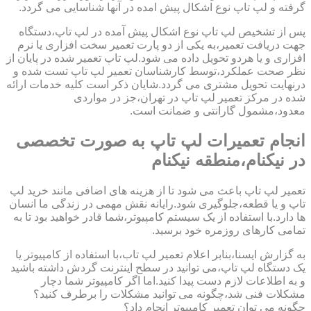
گرفته و لپ تاپ نوع اشکال پیش امده در آنها شناسایی می گردد.
پس از تشخیص لپ تاپ نوع اشکال پیش آمده در لپ تاپ،دستگاه
جهت دریافت تعمیر،به یکی از دو پارت تعمیر سخت افزاری یا نرم
افزاری و یا هردو تحویل داده می شود.لپ تاپ تعمیر شده در پایان از
نظر صحت عملکرد،توسط کارشناسان تعمیر لپ تاپ تست شده و
درنهایت تحویل مشتری می گردد.شایان ذکر است کلیه خدمات ارائه
شده در مرکز تعمیر لپ تاپ در تهران،جز در مواردی
معدود،مشمول گارانتی و ضمانت است.
انجام تعمیرات لپ تاپ به صورت تخصصی
در نیکنام،منطقه نیکنام
تعمیر لپ تاپ باعث می شود تا از هزینه های اضافی مانند خرید لپ
تاپ و یا قطعه،جلوگیری شود.رایانه نقش مهمی در زندگی ما انسان
ها دارد.با استفاده از یک سیستم کامپیوتر،شما قادر خواهید بود تا به
تمامی کارهای روزمره خود برسید.
به گزارش ایسنا،بنابر اعلام تعمیر لپ تاب،با استفاده از کامپیوتر یا
یک دستگاه لپ تاپ،می توانید در سطح اینترنت گردش داشته باشید
و به اطلاعات لازم دست پیدا کنید.اما اگر کامپیوتر شما دچار
مشکلات فنی شد،چگونه می توانید مشکلات را برطرف کنید؟
چگونه می توان تعمیر کامپیوتر انجام داد؟