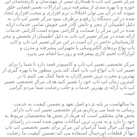
مرکز تعمیر لپ تاپ،با همکاری تیمی از مهندسان و کارشناسان این
حوزه و با بهره مندی از پیشرفته ترین ابزارآلات تعمیر،فضایی خلق
نموده که در آن می توان اختلالات نرم افزاری و سخت افزاری ایجاد
شده در این دستگاه را رفع و برطرف نمود.مرکز تعمیر لپ تاپ به
دلیل اطمینان از تبحر و دانش کادر فنی خویش تمامی خدمات ارائه
شده در این مرکز را ضمانت و گارانتی نموده است.گارانتی خدمات
ارائه شده در مرکز تعمیر لپ تاپ به دلیل اطمینان از تخصص و تبحر
کارشناسان حاضر در آن است.در این مرکز،تعمیر لپ تاپ و الپ
تاپ نواع بردهای الکترونیکی با تجهیزاتی پیشرفته و مدرن و
ابزارآلات لحیم کاری پیشرفته و روز دنیا انجام می پذیرد.
مرکز تخصصی تعمیر لپ تاپ و کامپیوتر قصد دارد تا شما را برای
تعمیر لپ تاپ انواع لپ تاپ کمک کند.بدین منظور ما با بهره گیری از
بهترین و مجرب ترین تعمیرکاران به شما کمک می کنیم تا در
کمترین زمان لپ تاپ خود را تعمیر کنید.هدف مرکز تخصصی تعمیر
لپ تاپ ارائه ی بهترین خدمات و جلب رضایت شما مردم گرامی
است.
ما سالهاست بر پایه ی دو اصل تعهد و تضمین کیفیت به خدمت
رسانی به شما می پردازیم.مرکز تخصصی تعمیر لپ تاپ دارای
بخش های مختلفی است که هریک از بخش ها متخصصان مربوط به
خود را دارد و به مدرن ترین امکانات مجهز شده است.در راستای
آسودگی خیال شما گرامیان این مرکز برای تعمیر تخصصی لپ تاپ
تنها از قطعات اورجینال استفاده می کند.تضمین کیفیت ما رضایت