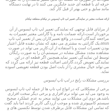
حرفه ای با قطعه ای جدید جایگزین می کنند تا در نهایت دستگاه
مانند سابق و حتی بهتر از قبل کار کند.
ارائه ضمانت معتبر در نمایندگی تعمیر لپ تاپ ایسوس در نیکنام،منطقه نیکنام
از مزایای قابل توجهی که نمایندگی تعمیر لپ تاپ ایسوس از آن
برخوردار است،ارائه ضمانت نامه و یا گارانتی معتبر تعمیرات به
مراجعه کنندگان است.در واقع تعمیرکاران پس از تعمیر لپ تاپ
asus،یک گارانتی به مشتری می دهند که نشان دهنده قابل اعتبار
بودن تعمیرات است و با استفاده از آن،کاربر می تواند در صورت
مشاهده مجدد مشکل مشابه در سیستم،آن را به صورت رایگان
توسط این نمایندگی تعمیر نماید.همچنین اگر قطعه ای در این
نمایندگی تعویض گردد،گارانتی اصالت قطعه نیز ارائه می گردد که
می تواند خیال مشتری را از بابت اصل بودن قطعه تعویضی آسوده
نماید.
بررسی مشکلات رایج در لپ تاپ ایسوس
برخی از مشکلاتی که در انواع لپ تاپ ها از جمله لپ تاپ ایسوس
به وجود می آید می تواند نرم افزاری و برخی دیگر سخت افزاری
باشد.هر دوی این مشکلات می توانند منجر به عدم عملکرد صحیح
سیستم کامپیوتری شده و موجب آزردگی کاربر گردند اما باید گفت
که تمامی این مشکلات قابل برطرف شدن توسط تکنسین های و