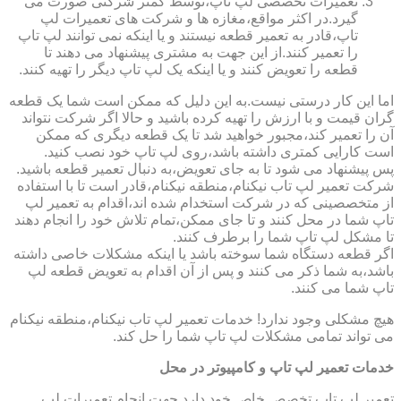
تعمیرات تخصصی لپ تاپ،توسط کمتر شرکتی صورت می
گیرد.در اکثر مواقع،مغازه ها و شرکت های تعمیرات لپ
تاپ،قادر به تعمیر قطعه نیستند و یا اینکه نمی توانند لپ تاپ
را تعمیر کنند.از این جهت به مشتری پیشنهاد می دهند تا
قطعه را تعویض کنند و یا اینکه یک لپ تاپ دیگر را تهیه کنند.
اما این کار درستی نیست.به این دلیل که ممکن است شما یک قطعه
گران قیمت و با ارزش را تهیه کرده باشید و حالا اگر شرکت نتواند
آن را تعمیر کند،مجبور خواهید شد تا یک قطعه دیگری که ممکن
است کارایی کمتری داشته باشد،روی لپ تاپ خود نصب کنید.
پس پیشنهاد می شود تا به جای تعویض،به دنبال تعمیر قطعه باشید.
شرکت تعمیر لپ تاب نیکنام،منطقه نیکنام،قادر است تا با استفاده
از متخصصینی که در شرکت استخدام شده اند،اقدام به تعمیر لپ
تاپ شما در محل کنند و تا جای ممکن،تمام تلاش خود را انجام دهند
تا مشکل لپ تاپ شما را برطرف کنند.
اگر قطعه دستگاه شما سوخته باشد یا اینکه مشکلات خاصی داشته
باشد،به شما ذکر می کنند و پس از آن اقدام به تعویض قطعه لپ
تاپ شما می کنند.
هیچ مشکلی وجود ندارد! خدمات تعمیر لپ تاب نیکنام،منطقه نیکنام
می تواند تمامی مشکلات لپ تاپ شما را حل کند.
خدمات تعمیر لپ تاپ و کامپیوتر در محل
تعمیر لپ تاپ تخصص خاص خود دارد.جهت انجام تعمیرات لپ