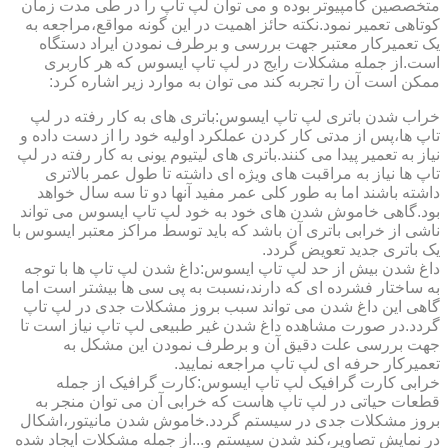
متخصصین کامپیوتر بوده و می توان لپ تاپ را در طی مدت زمان
کوتاهی تعمیر نمود.نکته حائز اهمیت در این گونه مواقع،مراجعه به
یک تعمیرکار معتبر جهت بررسی و برطرف نمودن ایراد دستگاه
است.از جمله مشکلات رایج در لپ تاپ ایسوس که هر کاربری
ممکن است آن را تجربه کند می توان به موارد زیر اشاره کرد:
خراب شدن باتری لپ تاپ ایسوس:باتری های به کار رفته در لپ
تاپ ها،پس از مدتی کار کردن عملکرد اولیه خود را از دست داده و
نیاز به تعمیر پیدا می کنند.باتری های لیتیوم یونی به کار رفته در لپ
تاپ ها نیاز به مراقبت های ویژه ای داشته تا طول عمر بالاتری
داشته باشند اما به طور کلی عمر مفید آنها دو تا سه سال خواهد
بود.گاهی خاموش شدن های خود به خود لپ تاپ ایسوس می تواند
ناشی از خرابی باتری آن باشد که باید توسط مراکز معتبر ایسوس با
یک باتری جدید تعویض گردد.
داغ شدن بیش از حد لپ تاپ ایسوس:داغ شدن لپ تاپ ها با توجه
به ساختار فشرده ای که دارند،نسبت به پی سی ها بیشتر است اما
گاهی این داغ شدن می تواند سبب بروز مشکلات جدی در لپ تاپ
گردد.در صورت مشاهده داغ شدن غیر طبیعی لپ تاپ نیاز است تا
جهت بررسی علت دقیق آن و برطرف نمودن این مشکل به
تعمیرکار حرفه ای لپ تاپ مراجعه نمایید.
خرابی کارت گرافیک لپ تاپ ایسوس:کارت گرافیک از جمله
قطعات حیاتی در لپ تاپ هاست که خرابی آن می توان منجر به
بروز مشکلات جدی در سیستم گردد.خاموش شدن مانیتور،اشکال
در نمایش تصاویر،کند شدن سیستم و...از جمله مشکلات ایجاد شده