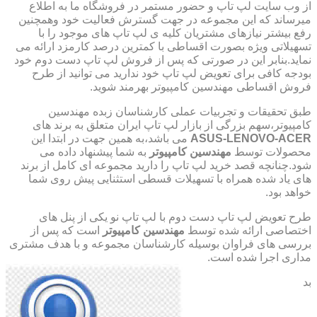
از وب سایت لپ تاپ و حضور مستمر در فروشگاه ما به اطلاع
میرساند که این مجموعه در جهت گسترش فعالیت خود وهمچنین
رفع بیشتر نیازهای مشتریان کلیه ی لپ تاپ های موجود را با
تسهیلاتی ویژه بصورت اقساطی با کمترین درصد کارمزد ارائه می
نماید.بنابر این در صورتی که پس از فروش لپ تاپ دست دوم خود
بودجه کافی برای تعویض لپ تاپ خود ندارید می توانید از طرح
فروش اقساطی مهندسین کامپیوتر بهرمند شوید.
طبق تحقیقات و تجربیات عملی کارشناسان زبده مهندسین
کامپیوتر،سهم بزرگی از بازار لپ تاپ ایران متعلق به برند های
ASUS-LENOVO-ACER
می باشد،به همین جهت در ابتدا این
محصولات توسط
مهندسین کامپیوتر
به شما پیشنهاد داده می
شود.چنانچه قصد خرید لپ تاپ را دارید مجموعه ای کامل از برند
های یاد شده همراه با تسهیلات قسطی استثنایی پیش روی شما
خواهد بود.
طرح تعویض لپ تاپ دست دوم با لپ تاپ نو یکی از پنل های
اختصاصی ارائه شده توسط
مهندسین کامپیوتر
است که پس از
بررسی های فراوان بوسیله کارشناسان مجموعه و با هدف مشتری
مداری اجرا شده است.
بد