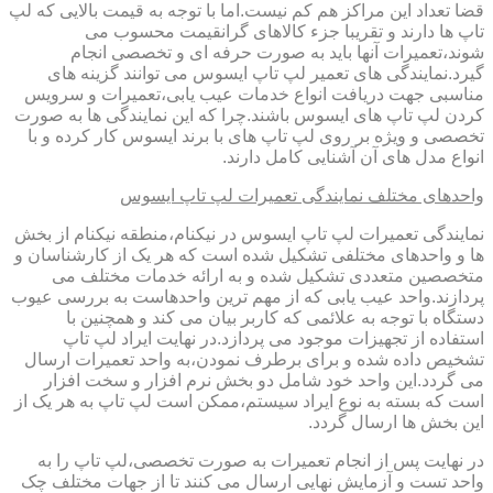
قضا تعداد این مراکز هم کم نیست.اما با توجه به قیمت بالایی که لپ
تاپ ها دارند و تقریبا جزء کالاهای گرانقیمت محسوب می
شوند،تعمیرات آنها باید به صورت حرفه ای و تخصصی انجام
گیرد.نمایندگی های تعمیر لپ تاپ ایسوس می توانند گزینه های
مناسبی جهت دریافت انواع خدمات عیب یابی،تعمیرات و سرویس
کردن لپ تاپ های ایسوس باشند.چرا که این نمایندگی ها به صورت
تخصصی و ویژه بر روی لپ تاپ های با برند ایسوس کار کرده و با
انواع مدل های آن آشنایی کامل دارند.
واحدهای مختلف نمایندگی تعمیرات لپ تاپ ایسوس
نمایندگی تعمیرات لپ تاپ ایسوس در نیکنام،منطقه نیکنام از بخش
ها و واحدهای مختلفی تشکیل شده است که هر یک از کارشناسان و
متخصصین متعددی تشکیل شده و به ارائه خدمات مختلف می
پردازند.واحد عیب یابی که از مهم ترین واحدهاست به بررسی عیوب
دستگاه با توجه به علائمی که کاربر بیان می کند و همچنین با
استفاده از تجهیزات موجود می پردازد.در نهایت ایراد لپ تاپ
تشخیص داده شده و برای برطرف نمودن،به واحد تعمیرات ارسال
می گردد.این واحد خود شامل دو بخش نرم افزار و سخت افزار
است که بسته به نوع ایراد سیستم،ممکن است لپ تاپ به هر یک از
این بخش ها ارسال گردد.
در نهایت پس از انجام تعمیرات به صورت تخصصی،لپ تاپ را به
واحد تست و آزمایش نهایی ارسال می کنند تا از جهات مختلف چک