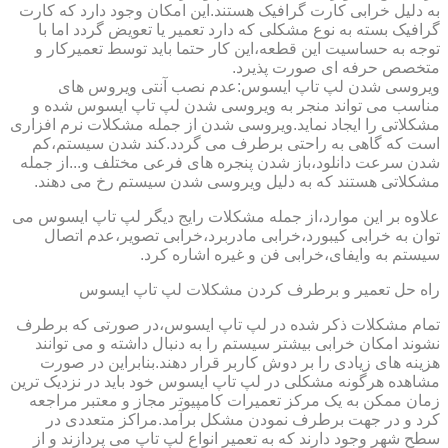
به دلیل خرابی کارت گرافیک هستند.این امکان وجود دارد که کارت
گرافیک بسته به نوع مشکلی که دارد تعمیر یا تعویض گردد اما با
توجه به حساسیت این قطعه،این کار حتما باید توسط تعمیرکار و
متخصص حرفه ای صورت پذیرد.
ویروسی شدن لپ تاپ ایسوس:عدم نصب آنتی ویروس های
مناسب می تواند منجر به ویروسی شدن لپ تاپ ایسوس شده و
مشکلاتی را ایجاد نماید.ویروسی شدن از جمله مشکلات نرم افزاری
است که گاهی به راحتی برطرف می گردد.کند شدن سیستم،کم
شدن سرعت دانلود،باز شدن پنجره های فرعی مختلف و...از جمله
مشکلاتی هستند که به دلیل ویروسی شدن سیستم رخ می دهند.
علاوه بر این موارد،از جمله مشکلات رایج دیگر لپ تاپ ایسوس می
توان به خرابی کیبورد،خرابی مادربرد،خرابی تصویر،عدم اتصال
سیستم به وایفای،خرابی فن و غیره اشاره کرد.
راه حل تعمیر و برطرف کردن مشکلات لپ تاپ ایسوس
تمام مشکلات ذکر شده در لپ تاپ ایسوس،در صورتی که برطرف
نشوند امکان خرابی بیشتر سیستم را به دنبال داشته و می توانند
هزینه های زیادی را بر دوش کاربر قرار دهند.بنابراین در صورت
مشاهده هرگونه مشکلی در لپ تاپ ایسوس خود باید در نزدیک ترین
زمان ممکن به یک مرکز تعمیرات کامپیوتر مجاز و معتبر مراجعه
کرد و در جهت برطرف نمودن مشکل برآمد.مراکز متعددی در
سطح شهر وجود دارند که به تعمیر انواع لپ تاپ می پردازند و از