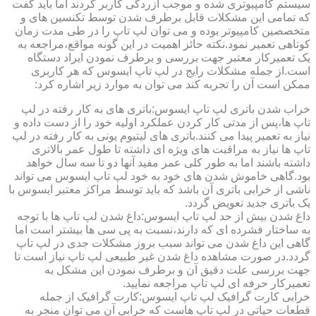
سیستم کامپیوتری شده و موجب آزردگی کاربر گردند اما باید گفت
که تمامی این مشکلات قابل برطرف شدن توسط تکنسین های و
متخصصین کامپیوتر بوده و می توان لپ تاپ را در طی مدت زمان
کوتاهی تعمیر نمود.نکته حائز اهمیت در این گونه مواقع،مراجعه به
یک تعمیرکار معتبر جهت بررسی و برطرف نمودن ایراد دستگاه
است.از جمله مشکلات رایج در لپ تاپ ایسوس که هر کاربری
ممکن است آن را تجربه کند می توان به موارد زیر اشاره کرد:
خراب شدن باتری لپ تاپ ایسوس:باتری های به کار رفته در لپ
تاپ ها،پس از مدتی کار کردن عملکرد اولیه خود را از دست داده و
نیاز به تعمیر پیدا می کنند.باتری های لیتیوم یونی به کار رفته در لپ
تاپ ها نیاز به مراقبت های ویژه ای داشته تا طول عمر بالاتری
داشته باشند اما به طور کلی عمر مفید آنها دو تا سه سال خواهد
بود.گاهی خاموش شدن های خود به خود لپ تاپ ایسوس می تواند
ناشی از خرابی باتری آن باشد که باید توسط مراکز معتبر ایسوس با
یک باتری جدید تعویض گردد.
داغ شدن بیش از حد لپ تاپ ایسوس:داغ شدن لپ تاپ ها با توجه
به ساختار فشرده ای که دارند،نسبت به پی سی ها بیشتر است اما
گاهی این داغ شدن می تواند سبب بروز مشکلات جدی در لپ تاپ
گردد.در صورت مشاهده داغ شدن غیر طبیعی لپ تاپ نیاز است تا
جهت بررسی علت دقیق آن و برطرف نمودن این مشکل به
تعمیرکار حرفه ای لپ تاپ مراجعه نمایید.
خرابی کارت گرافیک لپ تاپ ایسوس:کارت گرافیک از جمله
قطعات حیاتی در لپ تاپ هاست که خرابی آن می توان منجر به