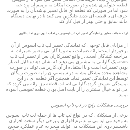
قطعه جلوگیری شده و در صورت امکان به ترمیم آن پرداخته
شود.اما در صورتی که قطعه ای قابل تعمیر نباشد،آن را به صورت
حرفه ای با قطعه ای جدید جایگزین می کنند تا در نهایت دستگاه
مانند سابق و حتی بهتر از قبل کار کند.
ارائه ضمانت معتبر در نمایندگی تعمیر لپ تاپ ایسوس در نجات اللهی،بری نجات اللهی
از مزایای قابل توجهی که نمایندگی تعمیر لپ تاپ ایسوس از آن
برخوردار است،ارائه ضمانت نامه و یا گارانتی معتبر تعمیرات به
مراجعه کنندگان است.در واقع تعمیرکاران پس از تعمیر لپ تاپ
asus،یک گارانتی به مشتری می دهند که نشان دهنده قابل اعتبار
بودن تعمیرات است و با استفاده از آن،کاربر می تواند در صورت
مشاهده مجدد مشکل مشابه در سیستم،آن را به صورت رایگان
توسط این نمایندگی تعمیر نماید.همچنین اگر قطعه ای در این
نمایندگی تعویض گردد،گارانتی اصالت قطعه نیز ارائه می گردد که
می تواند خیال مشتری را از بابت اصل بودن قطعه تعویضی آسوده
نماید.
بررسی مشکلات رایج در لپ تاپ ایسوس
برخی از مشکلاتی که در انواع لپ تاپ ها از جمله لپ تاپ ایسوس
به وجود می آید می تواند نرم افزاری و برخی دیگر سخت افزاری
باشد.هر دوی این مشکلات می توانند منجر به عدم عملکرد صحیح