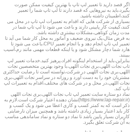
اگر قصد دارید تا تعمیر لپ تاپ با بهترین کیفیت ممکن صورت
بگیرد،باید به نیروهایی که قصد دارند تا لپ تاپ شما را تعمیر
کنند،اطمینان داشته باشید.
بسیاری از شرکت هایی که اقدام به تعمیرات لپ تاپ در محل می
کنند،کیفیت کار پایینی دارند و باعث می شود تا لپ تاپ شما در
مدت زمان کوتاهی،مشکلات بیشتری داشته باشد.
به فرض مثال،یک نیروی ضعیف و آماتور به محل کار شما می آید تا
تعمیر لپ تاپ انجام دهد و با انجام تعمیر CPU،باعث می شود تا
هارد شما دچار مشکل شود و یا اینکه قطعات مهمی مانند رم،آسیب
ببینند.
بنابراین،باید از استخدام اینگونه افراد،پرهیز کنید.خدمات تعمیر لپ
تاب نجات اللهی،بری نجات اللهی،با وجود بهترین متخصصین نجات
اللهی،بری نجات اللهیی در شرکت،توانسته است تا رضایت حداکثری
مشتریان خود را به دست آورد و روزانه در سراسر نجات اللهی،بری
نجات اللهی،در محل و در شرکت های مختلف،اقدام به تعمیرات لپ
تاپ کند.
نماد دو ستاره سایت تعمیر لپ تاب نجات اللهی،بری نجات اللهی
(https://www.lap-repair.ir)نشان دهنده اعتبار شرکت است.لازم به
ذکر است که به کمتر کسب و کاری اعطا می شود و یک کسب و
کار باید اعتبار بسیار زیادی داشته باشد و همچنین میزان نارضایتی
کاربران بسیار پایین باشد تا نماد دو ستاره و نماد ساماندهی مناسب
به آن شرکت تعلق بگیرد.