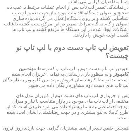
شما متقاضیان گرامی می باشد.
در نمایندگی تعمیر لپ تاپ پس از انجام عملیات مرتبط با عیب یابی
صحیح و اصولی دستگاه،اقدامات مورد نیاز جهت تعمیر لپ تاپ
شناسایی گشته و بر روی دستگاه اِعمال می گردند.پیاده سازی
اصولی و گام به گام مراحل تعمیر در این مرکز،سبب گشته تا غالب
اشکالات ایجاد شده در این دستگاه ها مرتفع گشته و لپ تاپ ها
کیفیت اولیه خویش را بازیابند.
تعویض لپ تاپ دست دوم با لپ تاپ نو
چیست؟
تعویض لپ تاپ دست دوم با لپ تاپ نو که توسط
مهندسین
کامپیوتر
و به منظور یاری رساندن به تمامی عزیزان انجام شده
است،ابتدا توسط کارشناسان فروش مهندسین کامپیوتر به دارندگان
لپ تاپ های دست دوم مشاوره رایگان داده می شود.
پس از خریداری لپ تاپ های دست دوم از کاربران مدل های
مختلفی از لپ تاپ های موجود در بازار متناسب با نیاز و میزان
بودجه اختصاصی،به شما پیشنهاد داده می شود.طبیعی است که این
طرح کاملا به نفع مشتری و در جهت رضایتمندی ایشان ایجاد شده
است.
همچنین ضمن تقدیر از شما مشتریان گرامی جهت بازدید روز افزون