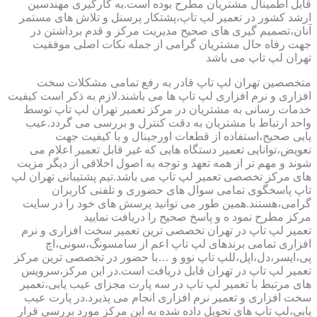
قابل اطمینال مشتریان مطرح بوده است.به کارگیری مهندسین
ارشد کشور در تعمیر لپ تاپ،پشتکار پرسنل و تلاش های مستمر
آنان،تصمیم گیری های صحیح مدیریت مرکز و قدم برداشتن در
جهت رفاه حال مشتریان گرامی از جمله نکات اصلی موفقیت
تهران لپ تاپ می باشد
متخصصین تهران لپ تاپ قادر به رفع تمامی مشکلات سخت
افزاری و نرم افزاری لپ تاپ ها می باشند.لازم به ذکر است کیفیت
خدمات رسانی به مشتریان در مرکز تعمیر تهران لپ تاپ توسط
واحد ارتباط با مشتریان به دقت کنترل و بررسی می گردد.عیب
یابی صحیح،استفاده از قطعات اورجینال و با کیفیت جهت
تعویض،توانایی تعمیر دستگاه هایی که غیر قابل تعمیر اعلام می
شوند و مهم تر از همه تعهد و توجه به اصول اخلاقی از دیگر مزیت
های مرکز تخصصی تعمیر لپ تاپ می باشد.تیم پشتیبانی تهران لپ
تاپ پاسخگوی تمامی سوال های حضوری و تلفنی کاربران
گرامی،هستند.همین طور می توانید پرسش های خود را در سایت
مرکز مطرح نمود ه و پاسخ صحیح را دریافت نمایید
تعمیر لپ تاپ در تهران تخصصی ترین تعمیر سخت افزاری و نرم
افزاری تمامی برندهای لپ تاپ اعم از سامسونگ،سونی،اچ
پی،ایسر،دل،اپل،للپ تاپ نوو و …با حضور در تخصصی ترین مرکز
تعمیر لپ تاپ در تهران قابل دریافت است.در این مرکز،سرویس
های مرتبط با تعمیر لپ تاپ در سه پارت مجزای عیب یابی،تعمیر
سخت افزاری و تعمیر نرم افزاری انجام می پذیرد.در پارت عیب
یابی،لپ تاپ های تحویل داده شده به این مرکز مورد بررسی قرار