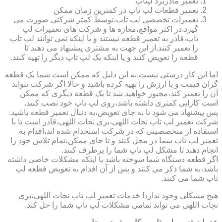
تعمیر مادربرد لپتاپ
تعمیر قطعات لپ تاپ در کمترین زمان ممکن
تعمیرات تخصصی لپ تاپ،توسط کمتر شرکتی صورت می
گیرد.در اکثر مواقع،مغازه ها و شرکت های تعمیرات لپ
تاپ،قادر به تعمیر قطعه نیستند و یا اینکه نمی توانند لپ تاپ
را تعمیر کنند.از این جهت به مشتری پیشنهاد می دهند تا
قطعه را تعویض کنند و یا اینکه یک لپ تاپ دیگر را تهیه کنند.
اما این کار درستی نیست.به این دلیل که ممکن است شما یک قطعه
گران قیمت و با ارزش را تهیه کرده باشید و حالا اگر شرکت نتواند
آن را تعمیر کند،مجبور خواهید شد تا یک قطعه دیگری که ممکن
است کارایی کمتری داشته باشد،روی لپ تاپ خود نصب کنید.
پس پیشنهاد می شود تا به جای تعویض،به دنبال تعمیر قطعه باشید.
شرکت تعمیر لپ تاب نجات اللهی،بری نجات اللهی،قادر است تا با
استفاده از متخصصینی که در شرکت استخدام شده اند،اقدام به
تعمیر لپ تاپ شما در محل کنند و تا جای ممکن،تمام تلاش خود را
انجام دهند تا مشکل لپ تاپ شما را برطرف کنند.
اگر قطعه دستگاه شما سوخته باشد یا اینکه مشکلات خاصی داشته
باشد،به شما ذکر می کنند و پس از آن اقدام به تعویض قطعه لپ
تاپ شما می کنند.
هیچ مشکلی وجود ندارد! خدمات تعمیر لپ تاب نجات اللهی،بری
نجات اللهی می تواند تمامی مشکلات لپ تاپ شما را حل کند.