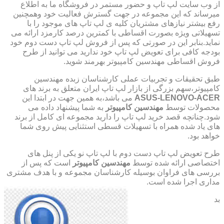
از وب سایت لپ تاپ و حضور مستمر در فروشگاه ما به اطلاع
میرساند که این مجموعه در جهت گسترش فعالیت خود وهمچنین
رفع بیشتر نیازهای مشتریان کلیه ی لپ تاپ های موجود را با
تسهیلاتی ویژه بصورت اقساطی با کمترین درصد کارمزد ارائه می
نماید.بنابر این در صورتی که پس از فروش لپ تاپ دست دوم خود
بودجه کافی برای تعویض لپ تاپ خود ندارید می توانید از طرح
فروش اقساطی مهندسین کامپیوتر بهرمند شوید.
طبق تحقیقات و تجربیات عملی کارشناسان زبده مهندسین
کامپیوتر،سهم بزرگی از بازار لپ تاپ ایران متعلق به برند های
ASUS-LENOVO-ACER
می باشد،به همین جهت در ابتدا این
محصولات توسط
مهندسین کامپیوتر
به شما پیشنهاد داده می
شود.چنانچه قصد خرید لپ تاپ را دارید مجموعه ای کامل از برند
های یاد شده همراه با تسهیلات قسطی استثنایی پیش روی شما
خواهد بود.
طرح تعویض لپ تاپ دست دوم با لپ تاپ نو یکی از پنل های
اختصاصی ارائه شده توسط
مهندسین کامپیوتر
است که پس از
بررسی های فراوان بوسیله کارشناسان مجموعه و با هدف مشتری
مداری اجرا شده است.
بد