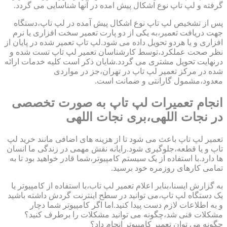
گرفته و لپ تاپ نوع اشکال پیش امده در آنها شناسایی می گردد.
پس از تشخیص لپ تاپ نوع اشکال پیش آمده در لپ تاپ،دستگاه
جهت دریافت تعمیر،به یکی از دو پارت تعمیر سخت افزاری یا نرم
افزاری و یا هردو تحویل داده می شود.لپ تاپ تعمیر شده در پایان از
نظر صحت عملکرد،توسط کارشناسان تعمیر لپ تاپ تست شده و
درنهایت تحویل مشتری می گردد.شایان ذکر است کلیه خدمات ارائه
شده در مرکز تعمیر لپ تاپ در تهران،جز در مواردی
معدود،مشمول گارانتی و ضمانت است.
انجام تعمیرات لپ تاپ به صورت تخصصی
در نجات اللهی،بری نجات اللهی
تعمیر لپ تاپ باعث می شود تا از هزینه های اضافی مانند خرید لپ
تاپ و یا قطعه،جلوگیری شود.رایانه نقش مهمی در زندگی ما انسان
ها دارد.با استفاده از یک سیستم کامپیوتر،شما قادر خواهید بود تا به
تمامی کارهای روزمره خود برسید.
به گزارش ایسنا،بنابر اعلام تعمیر لپ تاب،با استفاده از کامپیوتر یا
یک دستگاه لپ تاپ،می توانید در سطح اینترنت گردش داشته باشید
و به اطلاعات لازم دست پیدا کنید.اما اگر کامپیوتر شما دچار
مشکلات فنی شد،چگونه می توانید مشکلات را برطرف کنید؟
چگونه می توان تعمیر کامپیوتر انجام داد؟