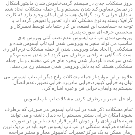
بروز مشکلات جدی در سیستم گردد.خاموش شدن مانیتور،اشکال
در نمایش تصاویر،کند شدن سیستم و...از جمله مشکلات ایجاد شده
به دلیل خرابی کارت گرافیک هستند.این امکان وجود دارد که کارت
گرافیک بسته به نوع مشکلی که دارد تعمیر یا تعویض گردد اما با
توجه به حساسیت این قطعه،این کار حتما باید توسط تعمیرکار و
متخصص حرفه ای صورت پذیرد.
ویروسی شدن لپ تاپ ایسوس:عدم نصب آنتی ویروس های
مناسب می تواند منجر به ویروسی شدن لپ تاپ ایسوس شده و
مشکلاتی را ایجاد نماید.ویروسی شدن از جمله مشکلات نرم افزاری
است که گاهی به راحتی برطرف می گردد.کند شدن سیستم،کم
شدن سرعت دانلود،باز شدن پنجره های فرعی مختلف و...از جمله
مشکلاتی هستند که به دلیل ویروسی شدن سیستم رخ می دهند.
علاوه بر این موارد،از جمله مشکلات رایج دیگر لپ تاپ ایسوس می
توان به خرابی کیبورد،خرابی مادربرد،خرابی تصویر،عدم اتصال
سیستم به وایفای،خرابی فن و غیره اشاره کرد.
راه حل تعمیر و برطرف کردن مشکلات لپ تاپ ایسوس
تمام مشکلات ذکر شده در لپ تاپ ایسوس،در صورتی که برطرف
نشوند امکان خرابی بیشتر سیستم را به دنبال داشته و می توانند
هزینه های زیادی را بر دوش کاربر قرار دهند.بنابراین در صورت
مشاهده هرگونه مشکلی در لپ تاپ ایسوس خود باید در نزدیک ترین
زمان ممکن به یک مرکز تعمیرات کامپیوتر مجاز و معتبر مراجعه