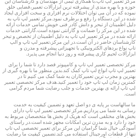
مرکز تعمیر لپ تاپ،با همکاری تیمی از مهندسان و کارشناسان این
حوزه و با بهره مندی از پیشرفته ترین ابزارآلات تعمیر،فضایی خلق
نموده که در آن می توان اختلالات نرم افزاری و سخت افزاری ایجاد
شده در این دستگاه را رفع و برطرف نمود.مرکز تعمیر لپ تاپ به
دلیل اطمینان از تبحر و دانش کادر فنی خویش تمامی خدمات ارائه
شده در این مرکز را ضمانت و گارانتی نموده است.گارانتی خدمات
ارائه شده در مرکز تعمیر لپ تاپ به دلیل اطمینان از تخصص و تبحر
کارشناسان حاضر در آن است.در این مرکز،تعمیر لپ تاپ و الپ
تاپ نواع بردهای الکترونیکی با تجهیزاتی پیشرفته و مدرن و
ابزارآلات لحیم کاری پیشرفته و روز دنیا انجام می پذیرد.
مرکز تخصصی تعمیر لپ تاپ و کامپیوتر قصد دارد تا شما را برای
تعمیر لپ تاپ انواع لپ تاپ کمک کند.بدین منظور ما با بهره گیری از
بهترین و مجرب ترین تعمیرکاران به شما کمک می کنیم تا در
کمترین زمان لپ تاپ خود را تعمیر کنید.هدف مرکز تخصصی تعمیر
لپ تاپ ارائه ی بهترین خدمات و جلب رضایت شما مردم گرامی
است.
ما سالهاست بر پایه ی دو اصل تعهد و تضمین کیفیت به خدمت
رسانی به شما می پردازیم.مرکز تخصصی تعمیر لپ تاپ دارای
بخش های مختلفی است که هریک از بخش ها متخصصان مربوط به
خود را دارد و به مدرن ترین امکانات مجهز شده است.در راستای
آسودگی خیال شما گرامیان این مرکز برای تعمیر تخصصی لپ تاپ
تنها از قطعات اورجینال استفاده می کند.تضمین کیفیت ما رضایت