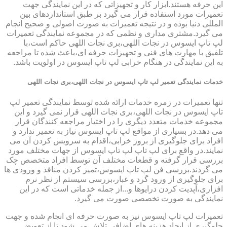
این حرفه هستند.ابزار کار و تجهیزاتی که در این نمایندگی جهت
تعمیرات مورد استفاده قرار می گیرد بر طبق استانداردهای بین
المللی دنیا بوده و در نتیجه تعمیرات به صورت اصولی و صحیح انجام
می گیرد.مشتری مداری و نظمی که در مجموعه نمایندگی تعمیرات
لپ تاپ ایسوس در نجات اللهی،بری نجات اللهی حاکم است،با
تلفیق با مهارت های فنی و تجهیزات حرفه ای،باعث شده تا مراجعه
به این نمایندگی در هنگام خرابی لپ تاپ ایسوس در اولویت باشد.
خدمات نمایندگی تعمیر لپ تاپ ایسوس در نجات اللهی،بری نجات اللهی
تنها تعمیرات در زمره خدمات ارائه شده توسط نمایندگی تعمیر لپ
تاپ ایسوس در نجات اللهی،بری نجات اللهی قرار نمی گیرد و این
مجموعه خدمات متعدد دیگری را در اختیار مراجعه کنندگان قرار
می دهد.در بسیاری از مواقع لپ تاپ ایسوس نیاز به تعمیر ندارد و
افراد برای جلوگیری از بروز خرابی،اقدام به سرویس کردن آن می
نمایند.در واقع برای لپ تاپ لپ تاپ ایسوس از جهات مختلف مورد
بررسی قرار گرفته و قطعات مختلف آن توسط افراد متخصص چک
می گردند.بررسی فن لپ تاپ ایسوس،تمیز کردن منافذ و ورودی ها
برای جلوگیری از ورود گرد و غبار،بررسی سیستم از نظر نرم
افزاری،آپدیت کردن درایوها و...از جمله خدماتی است که در این
نمایندگی به صورت تخصصی صورت می گیرد.
تعمیرات لپ تاپ ایسوس نیز به صورت حرفه ای انجام شده و جهت
جلوگیری از ایجاد هزینه های اضافی تلاش می شود تا از تعویض