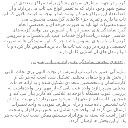
کرد و در جهت برطرف نمودن مشکل برآمد.مراکز متعددی در
سطح شهر وجود دارند که به تعمیر انواع لپ تاپ می پردازند و از
قضا تعداد این مراکز هم کم نیست.اما با توجه به قیمت بالایی که لپ
تاپ ها دارند و تقریبا جزء کالاهای گرانقیمت محسوب می
شوند،تعمیرات آنها باید به صورت حرفه ای و تخصصی انجام
گیرد.نمایندگی های تعمیر لپ تاپ ایسوس می توانند گزینه های
مناسبی جهت دریافت انواع خدمات عیب یابی،تعمیرات و سرویس
کردن لپ تاپ های ایسوس باشند.چرا که این نمایندگی ها به صورت
تخصصی و ویژه بر روی لپ تاپ های با برند ایسوس کار کرده و با
انواع مدل های آن آشنایی کامل دارند.
واحدهای مختلف نمایندگی تعمیرات لپ تاپ ایسوس
نمایندگی تعمیرات لپ تاپ ایسوس در نجات اللهی،بری نجات اللهی
از بخش ها و واحدهای مختلفی تشکیل شده است که هر یک از
کارشناسان و متخصصین متعددی تشکیل شده و به ارائه خدمات
مختلف می پردازند.واحد عیب یابی که از مهم ترین واحدهاست به
بررسی عیوب دستگاه با توجه به علائمی که کاربر بیان می کند و
همچنین با استفاده از تجهیزات موجود می پردازد.در نهایت ایراد لپ
تاپ تشخیص داده شده و برای برطرف نمودن،به واحد تعمیرات
ارسال می گردد.این واحد خود شامل دو بخش نرم افزار و سخت
افزار است که بسته به نوع ایراد سیستم،ممکن است لپ تاپ به هر
یک از این بخش ها ارسال گردد.