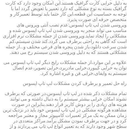
به دلیل خرابی کارت گرافیک هستند.این امکان وجود دارد که کارت
گرافیک بسته به نوع مشکلی که دارد تعمیر یا تعویض گردد اما با
توجه به حساسیت این قطعه،این کار حتما باید توسط تعمیرکار و
متخصص حرفه ای صورت پذیرد.
ویروسی شدن لپ تاپ ایسوس:عدم نصب آنتی ویروس های
مناسب می تواند منجر به ویروسی شدن لپ تاپ ایسوس شده و
مشکلاتی را ایجاد نماید.ویروسی شدن از جمله مشکلات نرم افزاری
است که گاهی به راحتی برطرف می گردد.کند شدن سیستم،کم
شدن سرعت دانلود،باز شدن پنجره های فرعی مختلف و...از جمله
مشکلاتی هستند که به دلیل ویروسی شدن سیستم رخ می دهند.
علاوه بر این موارد،از جمله مشکلات رایج دیگر لپ تاپ ایسوس می
توان به خرابی کیبورد،خرابی مادربرد،خرابی تصویر،عدم اتصال
سیستم به وایفای،خرابی فن و غیره اشاره کرد.
راه حل تعمیر و برطرف کردن مشکلات لپ تاپ ایسوس
تمام مشکلات ذکر شده در لپ تاپ ایسوس،در صورتی که برطرف
نشوند امکان خرابی بیشتر سیستم را به دنبال داشته و می توانند
هزینه های زیادی را بر دوش کاربر قرار دهند.بنابراین در صورت
مشاهده هرگونه مشکلی در لپ تاپ ایسوس خود باید در نزدیک ترین
زمان ممکن به یک مرکز تعمیرات کامپیوتر مجاز و معتبر مراجعه
کرد و در جهت برطرف نمودن مشکل برآمد.مراکز متعددی در
سطح شهر وجود دارند که به تعمیر انواع لپ تاپ می پردازند و از