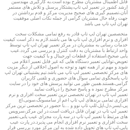
قابل اطمینال مشتریان مطرح بوده است.به کارگیری مهندسین
ارشد کشور در تعمیر لپ تاپ،پشتکار پرسنل و تلاش های مستمر
آنان،تصمیم گیری های صحیح مدیریت مرکز و قدم برداشتن در
جهت رفاه حال مشتریان گرامی از جمله نکات اصلی موفقیت
تهران لپ تاپ می باشد
متخصصین تهران لپ تاپ قادر به رفع تمامی مشکلات سخت
افزاری و نرم افزاری لپ تاپ ها می باشند.لازم به ذکر است کیفیت
خدمات رسانی به مشتریان در مرکز تعمیر تهران لپ تاپ توسط
واحد ارتباط با مشتریان به دقت کنترل و بررسی می گردد.عیب
یابی صحیح،استفاده از قطعات اورجینال و با کیفیت جهت
تعویض،توانایی تعمیر دستگاه هایی که غیر قابل تعمیر اعلام می
شوند و مهم تر از همه تعهد و توجه به اصول اخلاقی از دیگر مزیت
های مرکز تخصصی تعمیر لپ تاپ می باشد.تیم پشتیبانی تهران لپ
تاپ پاسخگوی تمامی سوال های حضوری و تلفنی کاربران
گرامی،هستند.همین طور می توانید پرسش های خود را در سایت
مرکز مطرح نمود ه و پاسخ صحیح را دریافت نمایید
تعمیر لپ تاپ در تهران تخصصی ترین تعمیر سخت افزاری و نرم
افزاری تمامی برندهای لپ تاپ اعم از سامسونگ،سونی،اچ
پی،ایسر،دل،اپل،للپ تاپ نوو و …با حضور در تخصصی ترین مرکز
تعمیر لپ تاپ در تهران قابل دریافت است.در این مرکز،سرویس
های مرتبط با تعمیر لپ تاپ در سه پارت مجزای عیب یابی،تعمیر
سخت افزاری و تعمیر نرم افزاری انجام می پذیرد.در پارت عیب
یابی،لپ تاپ های تحویل داده شده به این مرکز مورد بررسی قرار