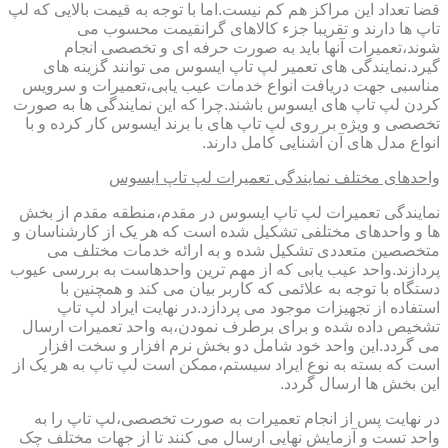
قضا تعداد این مراکز هم کم نیست.اما با توجه به قیمت بالایی که لپ
تاپ ها دارند و تقریبا جزء کالاهای گرانقیمت محسوب می
شوند،تعمیرات آنها باید به صورت حرفه ای و تخصصی انجام
گیرد.نمایندگی های تعمیر لپ تاپ ایسوس می توانند گزینه های
مناسبی جهت دریافت انواع خدمات عیب یابی،تعمیرات و سرویس
کردن لپ تاپ های ایسوس باشند.چرا که این نمایندگی ها به صورت
تخصصی و ویژه بر روی لپ تاپ های با برند ایسوس کار کرده و با
انواع مدل های آن آشنایی کامل دارند.
واحدهای مختلف نمایندگی تعمیرات لپ تاپ ایسوس
نمایندگی تعمیرات لپ تاپ ایسوس در مقدم،منطقه مقدم از بخش
ها و واحدهای مختلفی تشکیل شده است که هر یک از کارشناسان و
متخصصین متعددی تشکیل شده و به ارائه خدمات مختلف می
پردازند.واحد عیب یابی که از مهم ترین واحدهاست به بررسی عیوب
دستگاه با توجه به علائمی که کاربر بیان می کند و همچنین با
استفاده از تجهیزات موجود می پردازد.در نهایت ایراد لپ تاپ
تشخیص داده شده و برای برطرف نمودن،به واحد تعمیرات ارسال
می گردد.این واحد خود شامل دو بخش نرم افزار و سخت افزار
است که بسته به نوع ایراد سیستم،ممکن است لپ تاپ به هر یک از
این بخش ها ارسال گردد.
در نهایت پس از انجام تعمیرات به صورت تخصصی،لپ تاپ را به
واحد تست و آزمایش نهایی ارسال می کنند تا از جهات مختلف چک