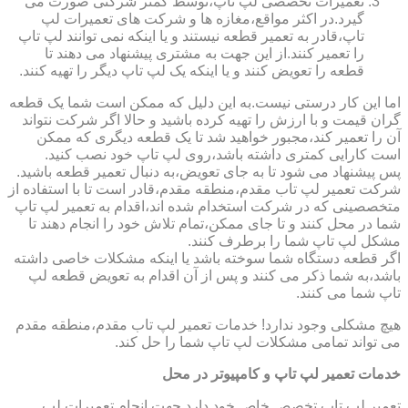
تعمیرات تخصصی لپ تاپ،توسط کمتر شرکتی صورت می
گیرد.در اکثر مواقع،مغازه ها و شرکت های تعمیرات لپ
تاپ،قادر به تعمیر قطعه نیستند و یا اینکه نمی توانند لپ تاپ
را تعمیر کنند.از این جهت به مشتری پیشنهاد می دهند تا
قطعه را تعویض کنند و یا اینکه یک لپ تاپ دیگر را تهیه کنند.
اما این کار درستی نیست.به این دلیل که ممکن است شما یک قطعه
گران قیمت و با ارزش را تهیه کرده باشید و حالا اگر شرکت نتواند
آن را تعمیر کند،مجبور خواهید شد تا یک قطعه دیگری که ممکن
است کارایی کمتری داشته باشد،روی لپ تاپ خود نصب کنید.
پس پیشنهاد می شود تا به جای تعویض،به دنبال تعمیر قطعه باشید.
شرکت تعمیر لپ تاب مقدم،منطقه مقدم،قادر است تا با استفاده از
متخصصینی که در شرکت استخدام شده اند،اقدام به تعمیر لپ تاپ
شما در محل کنند و تا جای ممکن،تمام تلاش خود را انجام دهند تا
مشکل لپ تاپ شما را برطرف کنند.
اگر قطعه دستگاه شما سوخته باشد یا اینکه مشکلات خاصی داشته
باشد،به شما ذکر می کنند و پس از آن اقدام به تعویض قطعه لپ
تاپ شما می کنند.
هیچ مشکلی وجود ندارد! خدمات تعمیر لپ تاب مقدم،منطقه مقدم
می تواند تمامی مشکلات لپ تاپ شما را حل کند.
خدمات تعمیر لپ تاپ و کامپیوتر در محل
تعمیر لپ تاپ تخصص خاص خود دارد.جهت انجام تعمیرات لپ