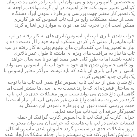
متخصصین کامپیوتر بوده و می توان لپ تاپ را در طی مدت زمان
کوتاهی تعمیر نمود.نکته حائز اهمیت در این گونه مواقع،مراجعه به
یک تعمیرکار معتبر جهت بررسی و برطرف نمودن ایراد دستگاه
است.از جمله مشکلات رایج در لپ تاپ ایسوس که هر کاربری
ممکن است آن را تجربه کند می توان به موارد زیر اشاره کرد:
خراب شدن باتری لپ تاپ ایسوس:باتری های به کار رفته در لپ
تاپ ها،پس از مدتی کار کردن عملکرد اولیه خود را از دست داده و
نیاز به تعمیر پیدا می کنند.باتری های لیتیوم یونی به کار رفته در لپ
تاپ ها نیاز به مراقبت های ویژه ای داشته تا طول عمر بالاتری
داشته باشند اما به طور کلی عمر مفید آنها دو تا سه سال خواهد
بود.گاهی خاموش شدن های خود به خود لپ تاپ ایسوس می تواند
ناشی از خرابی باتری آن باشد که باید توسط مراکز معتبر ایسوس با
یک باتری جدید تعویض گردد.
داغ شدن بیش از حد لپ تاپ ایسوس:داغ شدن لپ تاپ ها با توجه
به ساختار فشرده ای که دارند،نسبت به پی سی ها بیشتر است اما
گاهی این داغ شدن می تواند سبب بروز مشکلات جدی در لپ تاپ
گردد.در صورت مشاهده داغ شدن غیر طبیعی لپ تاپ نیاز است تا
جهت بررسی علت دقیق آن و برطرف نمودن این مشکل به
تعمیرکار حرفه ای لپ تاپ مراجعه نمایید.
خرابی کارت گرافیک لپ تاپ ایسوس:کارت گرافیک از جمله
قطعات حیاتی در لپ تاپ هاست که خرابی آن می توان منجر به
بروز مشکلات جدی در سیستم گردد.خاموش شدن مانیتور،اشکال
در نمایش تصاویر،کند شدن سیستم و...از جمله مشکلات ایجاد شده