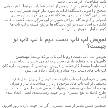
شما متقاضیان گرامی می باشد.
در نمایندگی تعمیر لپ تاپ پس از انجام عملیات مرتبط با عیب یابی
صحیح و اصولی دستگاه،اقدامات مورد نیاز جهت تعمیر لپ تاپ
شناسایی گشته و بر روی دستگاه اِعمال می گردند.پیاده سازی
اصولی و گام به گام مراحل تعمیر در این مرکز،سبب گشته تا غالب
اشکالات ایجاد شده در این دستگاه ها مرتفع گشته و لپ تاپ ها
کیفیت اولیه خویش را بازیابند.
تعویض لپ تاپ دست دوم با لپ تاپ نو
چیست؟
تعویض لپ تاپ دست دوم با لپ تاپ نو که توسط
مهندسین
کامپیوتر
و به منظور یاری رساندن به تمامی عزیزان انجام شده
است،ابتدا توسط کارشناسان فروش مهندسین کامپیوتر به دارندگان
لپ تاپ های دست دوم مشاوره رایگان داده می شود.
پس از خریداری لپ تاپ های دست دوم از کاربران مدل های
مختلفی از لپ تاپ های موجود در بازار متناسب با نیاز و میزان
بودجه اختصاصی،به شما پیشنهاد داده می شود.طبیعی است که این
طرح کاملا به نفع مشتری و در جهت رضایتمندی ایشان ایجاد شده
است.
همچنین ضمن تقدیر از شما مشتریان گرامی جهت بازدید روز افزون