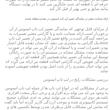
حرفه ای با قطعه ای جدید جایگزین می کنند تا در نهایت دستگاه
مانند سابق و حتی بهتر از قبل کار کند.
ارائه ضمانت معتبر در نمایندگی تعمیر لپ تاپ ایسوس در مقدم،منطقه مقدم
از مزایای قابل توجهی که نمایندگی تعمیر لپ تاپ ایسوس از آن
برخوردار است،ارائه ضمانت نامه و یا گارانتی معتبر تعمیرات به
مراجعه کنندگان است.در واقع تعمیرکاران پس از تعمیر لپ تاپ
asus،یک گارانتی به مشتری می دهند که نشان دهنده قابل اعتبار
بودن تعمیرات است و با استفاده از آن،کاربر می تواند در صورت
مشاهده مجدد مشکل مشابه در سیستم،آن را به صورت رایگان
توسط این نمایندگی تعمیر نماید.همچنین اگر قطعه ای در این
نمایندگی تعویض گردد،گارانتی اصالت قطعه نیز ارائه می گردد که
می تواند خیال مشتری را از بابت اصل بودن قطعه تعویضی آسوده
نماید.
بررسی مشکلات رایج در لپ تاپ ایسوس
برخی از مشکلاتی که در انواع لپ تاپ ها از جمله لپ تاپ ایسوس
به وجود می آید می تواند نرم افزاری و برخی دیگر سخت افزاری
باشد.هر دوی این مشکلات می توانند منجر به عدم عملکرد صحیح
سیستم کامپیوتری شده و موجب آزردگی کاربر گردند اما باید گفت
که تمامی این مشکلات قابل برطرف شدن توسط تکنسین های و