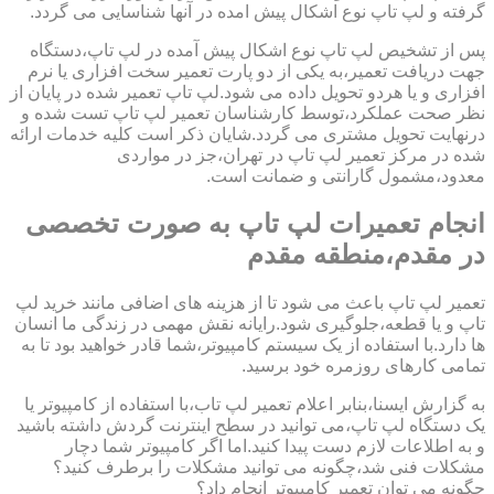
گرفته و لپ تاپ نوع اشکال پیش امده در آنها شناسایی می گردد.
پس از تشخیص لپ تاپ نوع اشکال پیش آمده در لپ تاپ،دستگاه
جهت دریافت تعمیر،به یکی از دو پارت تعمیر سخت افزاری یا نرم
افزاری و یا هردو تحویل داده می شود.لپ تاپ تعمیر شده در پایان از
نظر صحت عملکرد،توسط کارشناسان تعمیر لپ تاپ تست شده و
درنهایت تحویل مشتری می گردد.شایان ذکر است کلیه خدمات ارائه
شده در مرکز تعمیر لپ تاپ در تهران،جز در مواردی
معدود،مشمول گارانتی و ضمانت است.
انجام تعمیرات لپ تاپ به صورت تخصصی
در مقدم،منطقه مقدم
تعمیر لپ تاپ باعث می شود تا از هزینه های اضافی مانند خرید لپ
تاپ و یا قطعه،جلوگیری شود.رایانه نقش مهمی در زندگی ما انسان
ها دارد.با استفاده از یک سیستم کامپیوتر،شما قادر خواهید بود تا به
تمامی کارهای روزمره خود برسید.
به گزارش ایسنا،بنابر اعلام تعمیر لپ تاب،با استفاده از کامپیوتر یا
یک دستگاه لپ تاپ،می توانید در سطح اینترنت گردش داشته باشید
و به اطلاعات لازم دست پیدا کنید.اما اگر کامپیوتر شما دچار
مشکلات فنی شد،چگونه می توانید مشکلات را برطرف کنید؟
چگونه می توان تعمیر کامپیوتر انجام داد؟