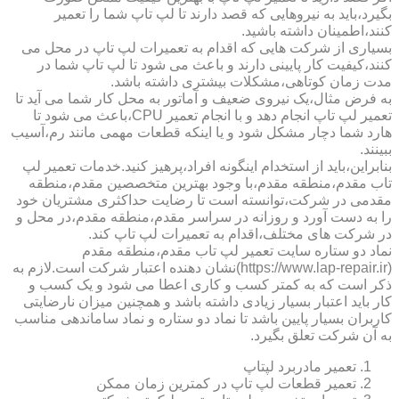
بگیرد،باید به نیروهایی که قصد دارند تا لپ تاپ شما را تعمیر
کنند،اطمینان داشته باشید.
بسیاری از شرکت هایی که اقدام به تعمیرات لپ تاپ در محل می
کنند،کیفیت کار پایینی دارند و باعث می شود تا لپ تاپ شما در
مدت زمان کوتاهی،مشکلات بیشتری داشته باشد.
به فرض مثال،یک نیروی ضعیف و آماتور به محل کار شما می آید تا
تعمیر لپ تاپ انجام دهد و با انجام تعمیر CPU،باعث می شود تا
هارد شما دچار مشکل شود و یا اینکه قطعات مهمی مانند رم،آسیب
ببینند.
بنابراین،باید از استخدام اینگونه افراد،پرهیز کنید.خدمات تعمیر لپ
تاب مقدم،منطقه مقدم،با وجود بهترین متخصصین مقدم،منطقه
مقدمی در شرکت،توانسته است تا رضایت حداکثری مشتریان خود
را به دست آورد و روزانه در سراسر مقدم،منطقه مقدم،در محل و
در شرکت های مختلف،اقدام به تعمیرات لپ تاپ کند.
نماد دو ستاره سایت تعمیر لپ تاب مقدم،منطقه مقدم
(https://www.lap-repair.ir)نشان دهنده اعتبار شرکت است.لازم به
ذکر است که به کمتر کسب و کاری اعطا می شود و یک کسب و
کار باید اعتبار بسیار زیادی داشته باشد و همچنین میزان نارضایتی
کاربران بسیار پایین باشد تا نماد دو ستاره و نماد ساماندهی مناسب
به آن شرکت تعلق بگیرد.
تعمیر مادربرد لپتاپ
تعمیر قطعات لپ تاپ در کمترین زمان ممکن