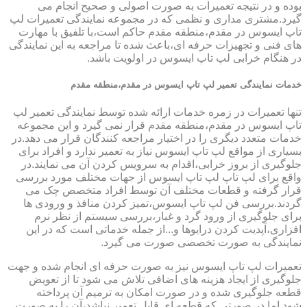
بوده و در نتیجه تعمیرات به صورت اصولی و صحیح انجام می
گیرد.مشتری مداری و نظمی که در مجموعه نمایندگی تعمیرات لپ
تاپ ایسوس در مقدم،منطقه مقدم حاکم است،با تلفیق با مهارت
های فنی و تجهیزات حرفه ای،باعث شده تا مراجعه به این نمایندگی
در هنگام خرابی لپ تاپ ایسوس در اولویت باشد.
خدمات نمایندگی تعمیر لپ تاپ ایسوس در مقدم،منطقه مقدم
تنها تعمیرات در زمره خدمات ارائه شده توسط نمایندگی تعمیر لپ
تاپ ایسوس در مقدم،منطقه مقدم قرار نمی گیرد و این مجموعه
خدمات متعدد دیگری را در اختیار مراجعه کنندگان قرار می دهد.در
بسیاری از مواقع لپ تاپ ایسوس نیاز به تعمیر ندارد و افراد برای
جلوگیری از بروز خرابی،اقدام به سرویس کردن آن می نمایند.در
واقع برای لپ تاپ لپ تاپ ایسوس از جهات مختلف مورد بررسی
قرار گرفته و قطعات مختلف آن توسط افراد متخصص چک می
گردند.بررسی فن لپ تاپ ایسوس،تمیز کردن منافذ و ورودی ها
برای جلوگیری از ورود گرد و غبار،بررسی سیستم از نظر نرم
افزاری،آپدیت کردن درایوها و...از جمله خدماتی است که در این
نمایندگی به صورت تخصصی صورت می گیرد.
تعمیرات لپ تاپ ایسوس نیز به صورت حرفه ای انجام شده و جهت
جلوگیری از ایجاد هزینه های اضافی تلاش می شود تا از تعویض
قطعه جلوگیری شده و در صورت امکان به ترمیم آن پرداخته
شود.اما در صورتی که قطعه ای قابل تعمیر نباشد،آن را به صورت