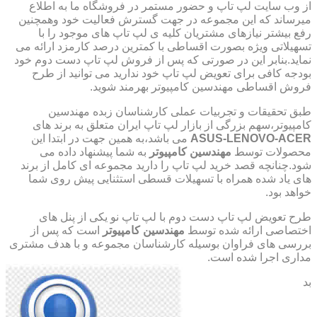
از وب سایت لپ تاپ و حضور مستمر در فروشگاه ما به اطلاع
میرساند که این مجموعه در جهت گسترش فعالیت خود وهمچنین
رفع بیشتر نیازهای مشتریان کلیه ی لپ تاپ های موجود را با
تسهیلاتی ویژه بصورت اقساطی با کمترین درصد کارمزد ارائه می
نماید.بنابر این در صورتی که پس از فروش لپ تاپ دست دوم خود
بودجه کافی برای تعویض لپ تاپ خود ندارید می توانید از طرح
فروش اقساطی مهندسین کامپیوتر بهرمند شوید.
طبق تحقیقات و تجربیات عملی کارشناسان زبده مهندسین
کامپیوتر،سهم بزرگی از بازار لپ تاپ ایران متعلق به برند های
ASUS-LENOVO-ACER
می باشد،به همین جهت در ابتدا این
محصولات توسط
مهندسین کامپیوتر
به شما پیشنهاد داده می
شود.چنانچه قصد خرید لپ تاپ را دارید مجموعه ای کامل از برند
های یاد شده همراه با تسهیلات قسطی استثنایی پیش روی شما
خواهد بود.
طرح تعویض لپ تاپ دست دوم با لپ تاپ نو یکی از پنل های
اختصاصی ارائه شده توسط
مهندسین کامپیوتر
است که پس از
بررسی های فراوان بوسیله کارشناسان مجموعه و با هدف مشتری
مداری اجرا شده است.
بد