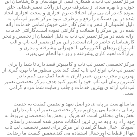
مرکز تعمیر لپ تاپ،با همکاری تیمی از مهندسان و کارشناسان این
حوزه و با بهره مندی از پیشرفته ترین ابزارآلات تعمیر،فضایی خلق
نموده که در آن می توان اختلالات نرم افزاری و سخت افزاری ایجاد
شده در این دستگاه را رفع و برطرف نمود.مرکز تعمیر لپ تاپ به
دلیل اطمینان از تبحر و دانش کادر فنی خویش تمامی خدمات ارائه
شده در این مرکز را ضمانت و گارانتی نموده است.گارانتی خدمات
ارائه شده در مرکز تعمیر لپ تاپ به دلیل اطمینان از تخصص و تبحر
کارشناسان حاضر در آن است.در این مرکز،تعمیر لپ تاپ و الپ
تاپ نواع بردهای الکترونیکی با تجهیزاتی پیشرفته و مدرن و
ابزارآلات لحیم کاری پیشرفته و روز دنیا انجام می پذیرد.
مرکز تخصصی تعمیر لپ تاپ و کامپیوتر قصد دارد تا شما را برای
تعمیر لپ تاپ انواع لپ تاپ کمک کند.بدین منظور ما با بهره گیری از
بهترین و مجرب ترین تعمیرکاران به شما کمک می کنیم تا در
کمترین زمان لپ تاپ خود را تعمیر کنید.هدف مرکز تخصصی تعمیر
لپ تاپ ارائه ی بهترین خدمات و جلب رضایت شما مردم گرامی
است.
ما سالهاست بر پایه ی دو اصل تعهد و تضمین کیفیت به خدمت
رسانی به شما می پردازیم.مرکز تخصصی تعمیر لپ تاپ دارای
بخش های مختلفی است که هریک از بخش ها متخصصان مربوط به
خود را دارد و به مدرن ترین امکانات مجهز شده است.در راستای
آسودگی خیال شما گرامیان این مرکز برای تعمیر تخصصی لپ تاپ
تنها از قطعات اورجینال استفاده می کند.تضمین کیفیت ما رضایت