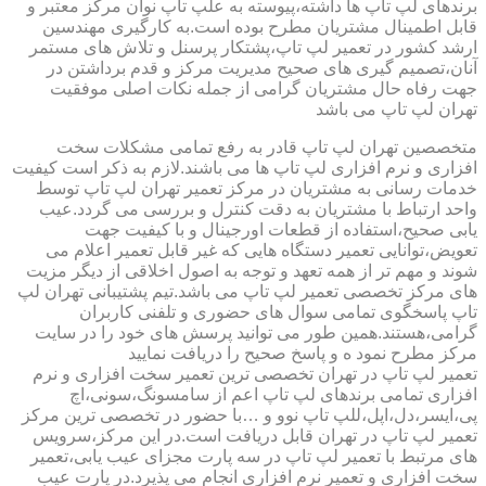
برندهای لپ تاپ ها داشته،پیوسته به علپ تاپ نوان مرکز معتبر و
قابل اطمینال مشتریان مطرح بوده است.به کارگیری مهندسین
ارشد کشور در تعمیر لپ تاپ،پشتکار پرسنل و تلاش های مستمر
آنان،تصمیم گیری های صحیح مدیریت مرکز و قدم برداشتن در
جهت رفاه حال مشتریان گرامی از جمله نکات اصلی موفقیت
تهران لپ تاپ می باشد
متخصصین تهران لپ تاپ قادر به رفع تمامی مشکلات سخت
افزاری و نرم افزاری لپ تاپ ها می باشند.لازم به ذکر است کیفیت
خدمات رسانی به مشتریان در مرکز تعمیر تهران لپ تاپ توسط
واحد ارتباط با مشتریان به دقت کنترل و بررسی می گردد.عیب
یابی صحیح،استفاده از قطعات اورجینال و با کیفیت جهت
تعویض،توانایی تعمیر دستگاه هایی که غیر قابل تعمیر اعلام می
شوند و مهم تر از همه تعهد و توجه به اصول اخلاقی از دیگر مزیت
های مرکز تخصصی تعمیر لپ تاپ می باشد.تیم پشتیبانی تهران لپ
تاپ پاسخگوی تمامی سوال های حضوری و تلفنی کاربران
گرامی،هستند.همین طور می توانید پرسش های خود را در سایت
مرکز مطرح نمود ه و پاسخ صحیح را دریافت نمایید
تعمیر لپ تاپ در تهران تخصصی ترین تعمیر سخت افزاری و نرم
افزاری تمامی برندهای لپ تاپ اعم از سامسونگ،سونی،اچ
پی،ایسر،دل،اپل،للپ تاپ نوو و …با حضور در تخصصی ترین مرکز
تعمیر لپ تاپ در تهران قابل دریافت است.در این مرکز،سرویس
های مرتبط با تعمیر لپ تاپ در سه پارت مجزای عیب یابی،تعمیر
سخت افزاری و تعمیر نرم افزاری انجام می پذیرد.در پارت عیب