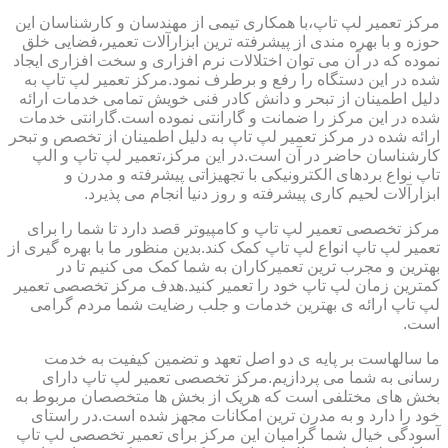
مرکز تعمیر لپ تاپ،با همکاری تیمی از مهندسان و کارشناسان این
حوزه و با بهره مندی از پیشرفته ترین ابزارآلات تعمیر،فضایی خلق
نموده که در آن می توان اختلالات نرم افزاری و سخت افزاری ایجاد
شده در این دستگاه را رفع و برطرف نمود.مرکز تعمیر لپ تاپ به
دلیل اطمینان از تبحر و دانش کادر فنی خویش تمامی خدمات ارائه
شده در این مرکز را ضمانت و گارانتی نموده است.گارانتی خدمات
ارائه شده در مرکز تعمیر لپ تاپ به دلیل اطمینان از تخصص و تبحر
کارشناسان حاضر در آن است.در این مرکز،تعمیر لپ تاپ و الپ
تاپ نواع بردهای الکترونیکی با تجهیزاتی پیشرفته و مدرن و
ابزارآلات لحیم کاری پیشرفته و روز دنیا انجام می پذیرد.
مرکز تخصصی تعمیر لپ تاپ و کامپیوتر قصد دارد تا شما را برای
تعمیر لپ تاپ انواع لپ تاپ کمک کند.بدین منظور ما با بهره گیری از
بهترین و مجرب ترین تعمیرکاران به شما کمک می کنیم تا در
کمترین زمان لپ تاپ خود را تعمیر کنید.هدف مرکز تخصصی تعمیر
لپ تاپ ارائه ی بهترین خدمات و جلب رضایت شما مردم گرامی
است.
ما سالهاست بر پایه ی دو اصل تعهد و تضمین کیفیت به خدمت
رسانی به شما می پردازیم.مرکز تخصصی تعمیر لپ تاپ دارای
بخش های مختلفی است که هریک از بخش ها متخصصان مربوط به
خود را دارد و به مدرن ترین امکانات مجهز شده است.در راستای
آسودگی خیال شما گرامیان این مرکز برای تعمیر تخصصی لپ تاپ