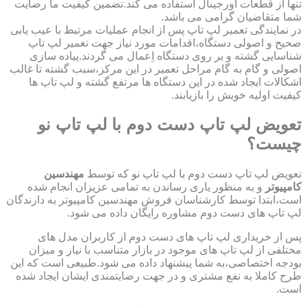
تنها از قطعات اورجینال استفاده می کند.تضمین کیفیت ما رضایت
شما متقاضیان گرامی می باشد.
در نمایندگی تعمیر لپ تاپ پس از انجام عملیات مرتبط با عیب یابی
صحیح و اصولی دستگاه،اقدامات مورد نیاز جهت تعمیر لپ تاپ
شناسایی گشته و بر روی دستگاه اِعمال می گردند.پیاده سازی
اصولی و گام به گام مراحل تعمیر در این مرکز،سبب گشته تا غالب
اشکالات ایجاد شده در این دستگاه ها مرتفع گشته و لپ تاپ ها
کیفیت اولیه خویش را بازیابند.
تعویض لپ تاپ دست دوم با لپ تاپ نو
چیست؟
تعویض لپ تاپ دست دوم با لپ تاپ نو که توسط
مهندسین
کامپیوتر
و به منظور یاری رساندن به تمامی عزیزان انجام شده
است،ابتدا توسط کارشناسان فروش مهندسین کامپیوتر به دارندگان
لپ تاپ های دست دوم مشاوره رایگان داده می شود.
پس از خریداری لپ تاپ های دست دوم از کاربران مدل های
مختلفی از لپ تاپ های موجود در بازار متناسب با نیاز و میزان
بودجه اختصاصی،به شما پیشنهاد داده می شود.طبیعی است که این
طرح کاملا به نفع مشتری و در جهت رضایتمندی ایشان ایجاد شده
است.