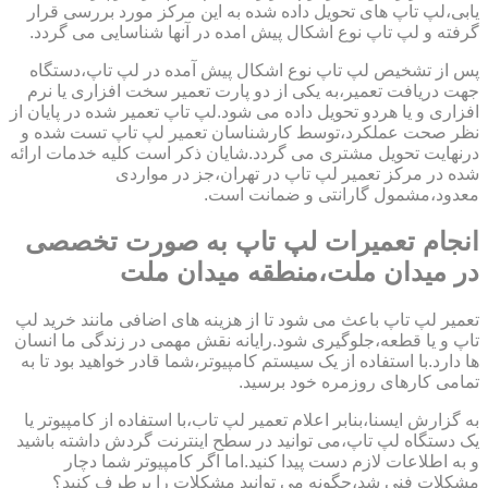
یابی،لپ تاپ های تحویل داده شده به این مرکز مورد بررسی قرار
گرفته و لپ تاپ نوع اشکال پیش امده در آنها شناسایی می گردد.
پس از تشخیص لپ تاپ نوع اشکال پیش آمده در لپ تاپ،دستگاه
جهت دریافت تعمیر،به یکی از دو پارت تعمیر سخت افزاری یا نرم
افزاری و یا هردو تحویل داده می شود.لپ تاپ تعمیر شده در پایان از
نظر صحت عملکرد،توسط کارشناسان تعمیر لپ تاپ تست شده و
درنهایت تحویل مشتری می گردد.شایان ذکر است کلیه خدمات ارائه
شده در مرکز تعمیر لپ تاپ در تهران،جز در مواردی
معدود،مشمول گارانتی و ضمانت است.
انجام تعمیرات لپ تاپ به صورت تخصصی
در میدان ملت،منطقه میدان ملت
تعمیر لپ تاپ باعث می شود تا از هزینه های اضافی مانند خرید لپ
تاپ و یا قطعه،جلوگیری شود.رایانه نقش مهمی در زندگی ما انسان
ها دارد.با استفاده از یک سیستم کامپیوتر،شما قادر خواهید بود تا به
تمامی کارهای روزمره خود برسید.
به گزارش ایسنا،بنابر اعلام تعمیر لپ تاب،با استفاده از کامپیوتر یا
یک دستگاه لپ تاپ،می توانید در سطح اینترنت گردش داشته باشید
و به اطلاعات لازم دست پیدا کنید.اما اگر کامپیوتر شما دچار
مشکلات فنی شد،چگونه می توانید مشکلات را برطرف کنید؟