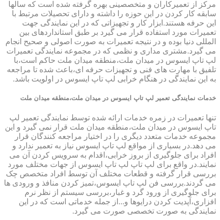
مرکز از تعمیرکاران و متخصصینی بهره گرفته شده است که سالها
سابقه کار کردن در این حوزه را داشته و دارای تحصیلات مرتبط با
این حرفه هستند.ابزار کار و تجهیزاتی که در این نمایندگی جهت
تعمیرات مورد استفاده قرار می گیرد بر طبق استانداردهای بین
المللی دنیا بوده و در نتیجه تعمیرات به صورت اصولی و صحیح انجام
می گیرد.مشتری مداری و نظمی که در مجموعه نمایندگی تعمیرات
لپ تاپ ایسوس در میدان ملت،منطقه میدان ملت حاکم است،با
تلفیق با مهارت های فنی و تجهیزات حرفه ای،باعث شده تا مراجعه
به این نمایندگی در هنگام خرابی لپ تاپ ایسوس در اولویت باشد.
خدمات نمایندگی تعمیر لپ تاپ ایسوس در میدان ملت،منطقه میدان ملت
تنها تعمیرات در زمره خدمات ارائه شده توسط نمایندگی تعمیر لپ
تاپ ایسوس در میدان ملت،منطقه میدان ملت قرار نمی گیرد و این
مجموعه خدمات متعدد دیگری را در اختیار مراجعه کنندگان قرار
می دهد.در بسیاری از مواقع لپ تاپ ایسوس نیاز به تعمیر ندارد و
افراد برای جلوگیری از بروز خرابی،اقدام به سرویس کردن آن می
نمایند.در واقع برای لپ تاپ لپ تاپ ایسوس از جهات مختلف مورد
بررسی قرار گرفته و قطعات مختلف آن توسط افراد متخصص چک
می گردند.بررسی فن لپ تاپ ایسوس،تمیز کردن منافذ و ورودی ها
برای جلوگیری از ورود گرد و غبار،بررسی سیستم از نظر نرم
افزاری،آپدیت کردن درایوها و...از جمله خدماتی است که در این
نمایندگی به صورت تخصصی صورت می گیرد.