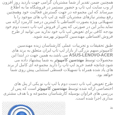
همچنین ضمن تقدیر از شما مشتریان گرامی جهت بازدید روز افزون
از وب سایت لپ تاپ و حضور مستمر در فروشگاه ما به اطلاع
میرساند که این مجموعه در جهت گسترش فعالیت خود وهمچنین
رفع بیشتر نیازهای مشتریان کلیه ی لپ تاپ های موجود را با
تسهیلاتی ویژه بصورت اقساطی با کمترین درصد کارمزد ارائه می
نماید.بنابر این در صورتی که پس از فروش لپ تاپ دست دوم خود
بودجه کافی برای تعویض لپ تاپ خود ندارید می توانید از طرح
فروش اقساطی مهندسین کامپیوتر بهرمند شوید.
طبق تحقیقات و تجربیات عملی کارشناسان زبده مهندسین
کامپیوتر،سهم بزرگی از بازار لپ تاپ ایران متعلق به برند های
ASUS-LENOVO-ACER
می باشد،به همین جهت در ابتدا این
محصولات توسط
مهندسین کامپیوتر
به شما پیشنهاد داده می
شود.چنانچه قصد خرید لپ تاپ را دارید مجموعه ای کامل از برند
های یاد شده همراه با تسهیلات قسطی استثنایی پیش روی شما
خواهد بود.
طرح تعویض لپ تاپ دست دوم با لپ تاپ نو یکی از پنل های
اختصاصی ارائه شده توسط
مهندسین کامپیوتر
است که پس از
بررسی های فراوان بوسیله کارشناسان مجموعه و با هدف مشتری
مداری اجرا شده است.
بد