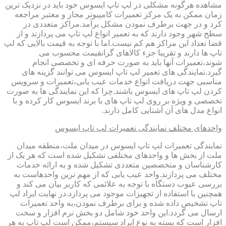
مشاهده هرگونه مشکلی در لپ تاپ ایسوس خود باید در نزدیک ترین
زمان ممکن به یک مرکز تعمیرات کامپیوتر مجاز و معتبر مراجعه
کرد و در جهت برطرف نمودن مشکل برآمد.مراکز متعددی در
سطح شهر وجود دارند که به تعمیر انواع لپ تاپ می پردازند و از
قضا تعداد این مراکز هم کم نیست.اما با توجه به قیمت بالایی که لپ
تاپ ها دارند و تقریبا جزء کالاهای گرانقیمت محسوب می
شوند،تعمیرات آنها باید به صورت حرفه ای و تخصصی انجام
گیرد.نمایندگی های تعمیر لپ تاپ ایسوس می توانند گزینه های
مناسبی جهت دریافت انواع خدمات عیب یابی،تعمیرات و سرویس
کردن لپ تاپ های ایسوس باشند.چرا که این نمایندگی ها به صورت
تخصصی و ویژه بر روی لپ تاپ های با برند ایسوس کار کرده و با
انواع مدل های آن آشنایی کامل دارند.
واحدهای مختلف نمایندگی تعمیرات لپ تاپ ایسوس
نمایندگی تعمیرات لپ تاپ ایسوس در میدان ملت،منطقه میدان
ملت از بخش ها و واحدهای مختلفی تشکیل شده است که هر یک از
کارشناسان و متخصصین متعددی تشکیل شده و به ارائه خدمات
مختلف می پردازند.واحد عیب یابی که از مهم ترین واحدهاست به
بررسی عیوب دستگاه با توجه به علائمی که کاربر بیان می کند و
همچنین با استفاده از تجهیزات موجود می پردازد.در نهایت ایراد لپ
تاپ تشخیص داده شده و برای برطرف نمودن،به واحد تعمیرات
ارسال می گردد.این واحد خود شامل دو بخش نرم افزار و سخت
افزار است که بسته به نوع ایراد سیستم،ممکن است لپ تاپ به هر