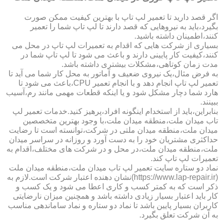
اگر قصد دارید تا تعمیر لپ تاپ با بهترین کیفیت ممکن صورت
بگیرد،باید به نیروهایی که قصد دارند تا لپ تاپ شما را تعمیر
کنند،اطمینان داشته باشید.
بسیاری از شرکت هایی که اقدام به تعمیرات لپ تاپ در محل می
کنند،کیفیت کار پایینی دارند و باعث می شود تا لپ تاپ شما در
مدت زمان کوتاهی،مشکلات بیشتری داشته باشد.
به فرض مثال،یک نیروی ضعیف و آماتور به محل کار شما می آید تا
تعمیر لپ تاپ انجام دهد و با انجام تعمیر CPU،باعث می شود تا
هارد شما دچار مشکل شود و یا اینکه قطعات مهمی مانند رم،آسیب
ببینند.
بنابراین،باید از استخدام اینگونه افراد،پرهیز کنید.خدمات تعمیر لپ
تاب میدان ملت،منطقه میدان ملت،با وجود بهترین متخصصین
میدان ملت،منطقه میدان ملتی در شرکت،توانسته است تا رضایت
حداکثری مشتریان خود را به دست آورد و روزانه در سراسر میدان
ملت،منطقه میدان ملت،در محل و در شرکت های مختلف،اقدام به
تعمیرات لپ تاپ کند.
نماد دو ستاره سایت تعمیر لپ تاب میدان ملت،منطقه میدان ملت
(https://www.lap-repair.ir)نشان دهنده اعتبار شرکت است.لازم به
ذکر است که به کمتر کسب و کاری اعطا می شود و یک کسب و
کار باید اعتبار بسیار زیادی داشته باشد و همچنین میزان نارضایتی
کاربران بسیار پایین باشد تا نماد دو ستاره و نماد ساماندهی مناسب
به آن شرکت تعلق بگیرد.