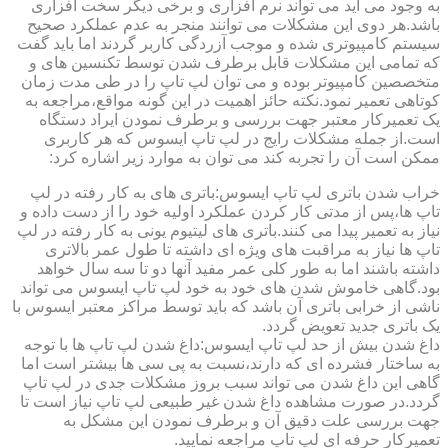
به وجود می آید می تواند نرم افزاری و برخی دیگر سخت افزاری
باشد.هر دوی این مشکلات می توانند منجر به عدم عملکرد صحیح
سیستم کامپیوتری شده و موجب آزردگی کاربر گردند اما باید گفت
که تمامی این مشکلات قابل برطرف شدن توسط تکنسین های و
متخصصین کامپیوتر بوده و می توان لپ تاپ را در طی مدت زمان
کوتاهی تعمیر نمود.نکته حائز اهمیت در این گونه مواقع،مراجعه به
یک تعمیرکار معتبر جهت بررسی و برطرف نمودن ایراد دستگاه
است.از جمله مشکلات رایج در لپ تاپ ایسوس که هر کاربری
ممکن است آن را تجربه کند می توان به موارد زیر اشاره کرد:
خراب شدن باتری لپ تاپ ایسوس:باتری های به کار رفته در لپ
تاپ ها،پس از مدتی کار کردن عملکرد اولیه خود را از دست داده و
نیاز به تعمیر پیدا می کنند.باتری های لیتیوم یونی به کار رفته در لپ
تاپ ها نیاز به مراقبت های ویژه ای داشته تا طول عمر بالاتری
داشته باشند اما به طور کلی عمر مفید آنها دو تا سه سال خواهد
بود.گاهی خاموش شدن های خود به خود لپ تاپ ایسوس می تواند
ناشی از خرابی باتری آن باشد که باید توسط مراکز معتبر ایسوس با
یک باتری جدید تعویض گردد.
داغ شدن بیش از حد لپ تاپ ایسوس:داغ شدن لپ تاپ ها با توجه
به ساختار فشرده ای که دارند،نسبت به پی سی ها بیشتر است اما
گاهی این داغ شدن می تواند سبب بروز مشکلات جدی در لپ تاپ
گردد.در صورت مشاهده داغ شدن غیر طبیعی لپ تاپ نیاز است تا
جهت بررسی علت دقیق آن و برطرف نمودن این مشکل به
تعمیرکار حرفه ای لپ تاپ مراجعه نمایید.