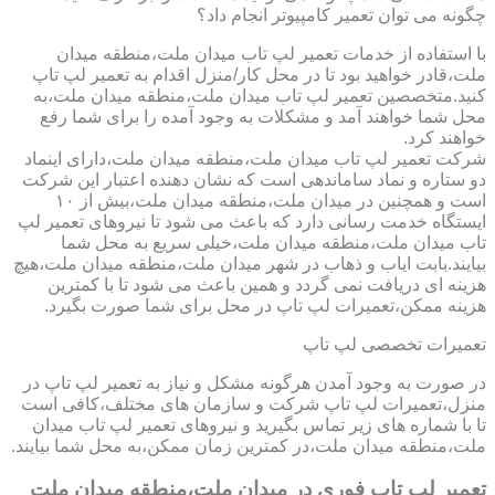
چگونه می توان تعمیر کامپیوتر انجام داد؟
با استفاده از خدمات تعمیر لپ تاب میدان ملت،منطقه میدان
ملت،قادر خواهید بود تا در محل کار/منزل اقدام به تعمیر لپ تاپ
کنید.متخصصین تعمیر لپ تاب میدان ملت،منطقه میدان ملت،به
محل شما خواهند آمد و مشکلات به وجود آمده را برای شما رفع
خواهند کرد.
شرکت تعمیر لپ تاب میدان ملت،منطقه میدان ملت،دارای اینماد
دو ستاره و نماد ساماندهی است که نشان دهنده اعتبار این شرکت
است و همچنین در میدان ملت،منطقه میدان ملت،بیش از ۱۰
ایستگاه خدمت رسانی دارد که باعث می شود تا نیروهای تعمیر لپ
تاب میدان ملت،منطقه میدان ملت،خیلی سریع به محل شما
بیایند.بابت ایاب و ذهاب در شهر میدان ملت،منطقه میدان ملت،هیچ
هزینه ای دریافت نمی گردد و همین باعث می شود تا با کمترین
هزینه ممکن،تعمیرات لپ تاپ در محل برای شما صورت بگیرد.
تعمیرات تخصصی لپ تاپ
در صورت به وجود آمدن هرگونه مشکل و نیاز به تعمیر لپ تاپ در
منزل،تعمیرات لپ تاپ شرکت و سازمان های مختلف،کافی است
تا با شماره های زیر تماس بگیرید و نیروهای تعمیر لپ تاب میدان
ملت،منطقه میدان ملت،در کمترین زمان ممکن،به محل شما بیایند.
تعمیر لپ تاپ فوری در میدان ملت،منطقه میدان ملت