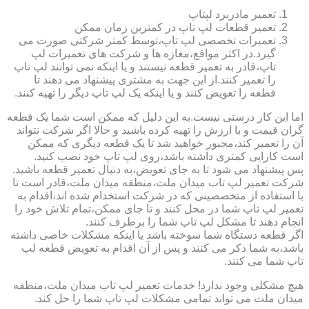
تعمیر مادربرد لپتاپ
تعمیر قطعات لپ تاپ در کمترین زمان ممکن
تعمیرات تخصصی لپ تاپ،توسط کمتر شرکتی صورت می
گیرد.در اکثر مواقع،مغازه ها و شرکت های تعمیرات لپ
تاپ،قادر به تعمیر قطعه نیستند و یا اینکه نمی توانند لپ تاپ
را تعمیر کنند.از این جهت به مشتری پیشنهاد می دهند تا
قطعه را تعویض کنند و یا اینکه یک لپ تاپ دیگر را تهیه کنند.
اما این کار درستی نیست.به این دلیل که ممکن است شما یک قطعه
گران قیمت و با ارزش را تهیه کرده باشید و حالا اگر شرکت نتواند
آن را تعمیر کند،مجبور خواهید شد تا یک قطعه دیگری که ممکن
است کارایی کمتری داشته باشد،روی لپ تاپ خود نصب کنید.
پس پیشنهاد می شود تا به جای تعویض،به دنبال تعمیر قطعه باشید.
شرکت تعمیر لپ تاب میدان ملت،منطقه میدان ملت،قادر است تا
با استفاده از متخصصینی که در شرکت استخدام شده اند،اقدام به
تعمیر لپ تاپ شما در محل کنند و تا جای ممکن،تمام تلاش خود را
انجام دهند تا مشکل لپ تاپ شما را برطرف کنند.
اگر قطعه دستگاه شما سوخته باشد یا اینکه مشکلات خاصی داشته
باشد،به شما ذکر می کنند و پس از آن اقدام به تعویض قطعه لپ
تاپ شما می کنند.
هیچ مشکلی وجود ندارد! خدمات تعمیر لپ تاب میدان ملت،منطقه
میدان ملت می تواند تمامی مشکلات لپ تاپ شما را حل کند.