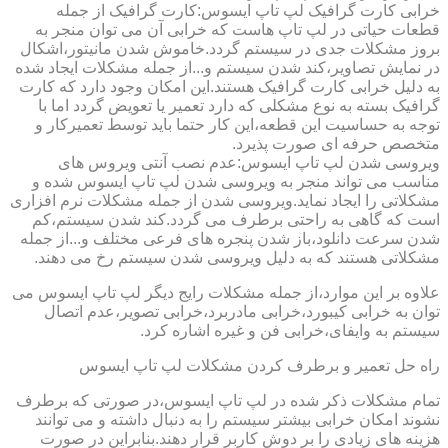
خرابی کارت گرافیک لپ تاپ ایسوس:کارت گرافیک از جمله
قطعات حیاتی در لپ تاپ هاست که خرابی آن می توان منجر به
بروز مشکلات جدی در سیستم گردد.خاموش شدن مانیتور،اشکال
در نمایش تصاویر،کند شدن سیستم و...از جمله مشکلات ایجاد شده
به دلیل خرابی کارت گرافیک هستند.این امکان وجود دارد که کارت
گرافیک بسته به نوع مشکلی که دارد تعمیر یا تعویض گردد اما با
توجه به حساسیت این قطعه،این کار حتما باید توسط تعمیرکار و
متخصص حرفه ای صورت پذیرد.
ویروسی شدن لپ تاپ ایسوس:عدم نصب آنتی ویروس های
مناسب می تواند منجر به ویروسی شدن لپ تاپ ایسوس شده و
مشکلاتی را ایجاد نماید.ویروسی شدن از جمله مشکلات نرم افزاری
است که گاهی به راحتی برطرف می گردد.کند شدن سیستم،کم
شدن سرعت دانلود،باز شدن پنجره های فرعی مختلف و...از جمله
مشکلاتی هستند که به دلیل ویروسی شدن سیستم رخ می دهند.
علاوه بر این موارد،از جمله مشکلات رایج دیگر لپ تاپ ایسوس می
توان به خرابی کیبورد،خرابی مادربرد،خرابی تصویر،عدم اتصال
سیستم به وایفای،خرابی فن و غیره اشاره کرد.
راه حل تعمیر و برطرف کردن مشکلات لپ تاپ ایسوس
تمام مشکلات ذکر شده در لپ تاپ ایسوس،در صورتی که برطرف
نشوند امکان خرابی بیشتر سیستم را به دنبال داشته و می توانند
هزینه های زیادی را بر دوش کاربر قرار دهند.بنابراین در صورت