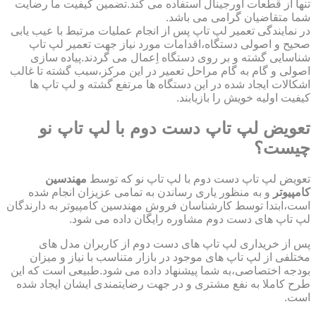
تنها از قطعات اورجینال استفاده می کند.تضمین کیفیت ما رضایت
شما متقاضیان گرامی می باشد.
در نمایندگی تعمیر لپ تاپ پس از انجام عملیات مرتبط با عیب یابی
صحیح و اصولی دستگاه،اقدامات مورد نیاز جهت تعمیر لپ تاپ
شناسایی گشته و بر روی دستگاه اِعمال می گردند.پیاده سازی
اصولی و گام به گام مراحل تعمیر در این مرکز،سبب گشته تا غالب
اشکالات ایجاد شده در این دستگاه ها مرتفع گشته و لپ تاپ ها
کیفیت اولیه خویش را بازیابند.
تعویض لپ تاپ دست دوم با لپ تاپ نو
چیست؟
تعویض لپ تاپ دست دوم با لپ تاپ نو که توسط
مهندسین
کامپیوتر
و به منظور یاری رساندن به تمامی عزیزان انجام شده
است،ابتدا توسط کارشناسان فروش مهندسین کامپیوتر به دارندگان
لپ تاپ های دست دوم مشاوره رایگان داده می شود.
پس از خریداری لپ تاپ های دست دوم از کاربران مدل های
مختلفی از لپ تاپ های موجود در بازار متناسب با نیاز و میزان
بودجه اختصاصی،به شما پیشنهاد داده می شود.طبیعی است که این
طرح کاملا به نفع مشتری و در جهت رضایتمندی ایشان ایجاد شده
است.