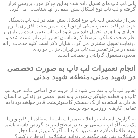
یابی،لپ تاپ های تحویل داده شده به این مرکز مورد بررسی قرار
گرفته و لپ تاپ نوع اشکال پیش امده در آنها شناسایی می گردد.
پس از تشخیص لپ تاپ نوع اشکال پیش آمده در لپ تاپ،دستگاه
جهت دریافت تعمیر،به یکی از دو پارت تعمیر سخت افزاری یا نرم
افزاری و یا هردو تحویل داده می شود.لپ تاپ تعمیر شده در پایان از
نظر صحت عملکرد،توسط کارشناسان تعمیر لپ تاپ تست شده و
درنهایت تحویل مشتری می گردد.شایان ذکر است کلیه خدمات ارائه
شده در مرکز تعمیر لپ تاپ در تهران،جز در مواردی
معدود،مشمول گارانتی و ضمانت است.
انجام تعمیرات لپ تاپ به صورت تخصصی
در شهید مدنی،منطقه شهید مدنی
تعمیر لپ تاپ باعث می شود تا از هزینه های اضافی مانند خرید لپ
تاپ و یا قطعه،جلوگیری شود.رایانه نقش مهمی در زندگی ما انسان
ها دارد.با استفاده از یک سیستم کامپیوتر،شما قادر خواهید بود تا به
تمامی کارهای روزمره خود برسید.
به گزارش ایسنا،بنابر اعلام تعمیر لپ تاب،با استفاده از کامپیوتر یا
یک دستگاه لپ تاپ،می توانید در سطح اینترنت گردش داشته باشید
و به اطلاعات لازم دست پیدا کنید.اما اگر کامپیوتر شما دچار
مشکلات فنی شد،چگونه می توانید مشکلات را برطرف کنید؟