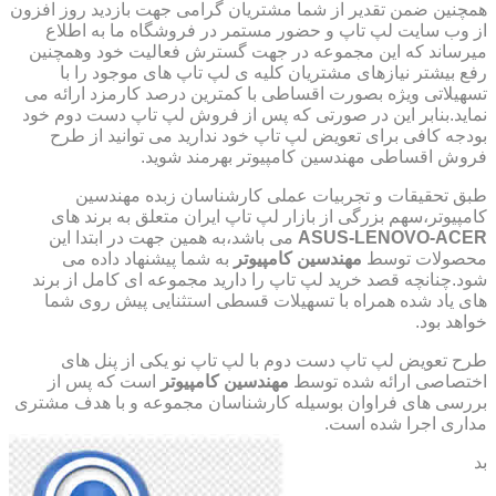
همچنین ضمن تقدیر از شما مشتریان گرامی جهت بازدید روز افزون
از وب سایت لپ تاپ و حضور مستمر در فروشگاه ما به اطلاع
میرساند که این مجموعه در جهت گسترش فعالیت خود وهمچنین
رفع بیشتر نیازهای مشتریان کلیه ی لپ تاپ های موجود را با
تسهیلاتی ویژه بصورت اقساطی با کمترین درصد کارمزد ارائه می
نماید.بنابر این در صورتی که پس از فروش لپ تاپ دست دوم خود
بودجه کافی برای تعویض لپ تاپ خود ندارید می توانید از طرح
فروش اقساطی مهندسین کامپیوتر بهرمند شوید.
طبق تحقیقات و تجربیات عملی کارشناسان زبده مهندسین
کامپیوتر،سهم بزرگی از بازار لپ تاپ ایران متعلق به برند های
ASUS-LENOVO-ACER
می باشد،به همین جهت در ابتدا این
محصولات توسط
مهندسین کامپیوتر
به شما پیشنهاد داده می
شود.چنانچه قصد خرید لپ تاپ را دارید مجموعه ای کامل از برند
های یاد شده همراه با تسهیلات قسطی استثنایی پیش روی شما
خواهد بود.
طرح تعویض لپ تاپ دست دوم با لپ تاپ نو یکی از پنل های
اختصاصی ارائه شده توسط
مهندسین کامپیوتر
است که پس از
بررسی های فراوان بوسیله کارشناسان مجموعه و با هدف مشتری
مداری اجرا شده است.
بد