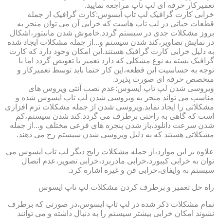
تعمیرکار حرفه ای لپ تاپ مراجعه نمایید.
خرابی کارت گرافیک لپ تاپ ایسوس:کارت گرافیک از جمله
قطعات حیاتی در لپ تاپ هاست که خرابی آن می توان منجر به
بروز مشکلات جدی در سیستم گردد.خاموش شدن مانیتور،اشکال
در نمایش تصاویر،کند شدن سیستم و...از جمله مشکلات ایجاد شده
به دلیل خرابی کارت گرافیک هستند.این امکان وجود دارد که کارت
گرافیک بسته به نوع مشکلی که دارد تعمیر یا تعویض گردد اما با
توجه به حساسیت این قطعه،این کار حتما باید توسط تعمیرکار و
متخصص حرفه ای صورت پذیرد.
ویروسی شدن لپ تاپ ایسوس:عدم نصب آنتی ویروس های
مناسب می تواند منجر به ویروسی شدن لپ تاپ ایسوس شده و
مشکلاتی را ایجاد نماید.ویروسی شدن از جمله مشکلات نرم افزاری
است که گاهی به راحتی برطرف می گردد.کند شدن سیستم،کم
شدن سرعت دانلود،باز شدن پنجره های فرعی مختلف و...از جمله
مشکلاتی هستند که به دلیل ویروسی شدن سیستم رخ می دهند.
علاوه بر این موارد،از جمله مشکلات رایج دیگر لپ تاپ ایسوس می
توان به خرابی کیبورد،خرابی مادربرد،خرابی تصویر،عدم اتصال
سیستم به وایفای،خرابی فن و غیره اشاره کرد.
راه حل تعمیر و برطرف کردن مشکلات لپ تاپ ایسوس
تمام مشکلات ذکر شده در لپ تاپ ایسوس،در صورتی که برطرف
نشوند امکان خرابی بیشتر سیستم را به دنبال داشته و می توانند