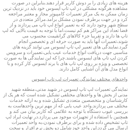
هزینه های زیادی را بر دوش کاربر قرار دهند.بنابراین در صورت
مشاهده هرگونه مشکلی در لپ تاپ ایسوس خود باید در نزدیک ترین
زمان ممکن به یک مرکز تعمیرات کامپیوتر مجاز و معتبر مراجعه
کرد و در جهت برطرف نمودن مشکل برآمد.مراکز متعددی در
سطح شهر وجود دارند که به تعمیر انواع لپ تاپ می پردازند و از
قضا تعداد این مراکز هم کم نیست.اما با توجه به قیمت بالایی که لپ
تاپ ها دارند و تقریبا جزء کالاهای گرانقیمت محسوب می
شوند،تعمیرات آنها باید به صورت حرفه ای و تخصصی انجام
گیرد.نمایندگی های تعمیر لپ تاپ ایسوس می توانند گزینه های
مناسبی جهت دریافت انواع خدمات عیب یابی،تعمیرات و سرویس
کردن لپ تاپ های ایسوس باشند.چرا که این نمایندگی ها به صورت
تخصصی و ویژه بر روی لپ تاپ های با برند ایسوس کار کرده و با
انواع مدل های آن آشنایی کامل دارند.
واحدهای مختلف نمایندگی تعمیرات لپ تاپ ایسوس
نمایندگی تعمیرات لپ تاپ ایسوس در شهید مدنی،منطقه شهید
مدنی از بخش ها و واحدهای مختلفی تشکیل شده است که هر یک از
کارشناسان و متخصصین متعددی تشکیل شده و به ارائه خدمات
مختلف می پردازند.واحد عیب یابی که از مهم ترین واحدهاست به
بررسی عیوب دستگاه با توجه به علائمی که کاربر بیان می کند و
همچنین با استفاده از تجهیزات موجود می پردازد.در نهایت ایراد لپ
تاپ تشخیص داده شده و برای برطرف نمودن،به واحد تعمیرات
ارسال می گردد.این واحد خود شامل دو بخش نرم افزار و سخت