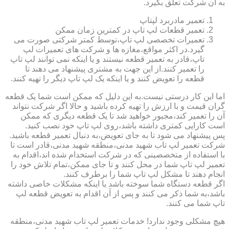
به آن شرکت تعلق بگیرد.
تعمیر مادربرد لپتاپ
تعمیر قطعات لپ تاپ در کمترین زمان ممکن
تعمیرات تخصصی لپ تاپ،توسط کمتر شرکتی صورت می
گیرد.در اکثر مواقع،مغازه ها و شرکت های تعمیرات لپ
تاپ،قادر به تعمیر قطعه نیستند و یا اینکه نمی توانند لپ تاپ
را تعمیر کنند.از این جهت به مشتری پیشنهاد می دهند تا
قطعه را تعویض کنند و یا اینکه یک لپ تاپ دیگر را تهیه کنند.
اما این کار درستی نیست.به این دلیل که ممکن است شما یک قطعه
گران قیمت و با ارزش را تهیه کرده باشید و حالا اگر شرکت نتواند
آن را تعمیر کند،مجبور خواهید شد تا یک قطعه دیگری که ممکن
است کارایی کمتری داشته باشد،روی لپ تاپ خود نصب کنید.
پس پیشنهاد می شود تا به جای تعویض،به دنبال تعمیر قطعه باشید.
شرکت تعمیر لپ تاب شهید مدنی،منطقه شهید مدنی،قادر است تا
با استفاده از متخصصینی که در شرکت استخدام شده اند،اقدام به
تعمیر لپ تاپ شما در محل کنند و تا جای ممکن،تمام تلاش خود را
انجام دهند تا مشکل لپ تاپ شما را برطرف کنند.
اگر قطعه دستگاه شما سوخته باشد یا اینکه مشکلات خاصی داشته
باشد،به شما ذکر می کنند و پس از آن اقدام به تعویض قطعه لپ
تاپ شما می کنند.
هیچ مشکلی وجود ندارد! خدمات تعمیر لپ تاب شهید مدنی،منطقه