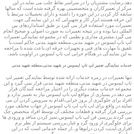
دهد،رضایت مشتریان را در سراسر نقاط جلب می نماید.در این
مرکز از تعمیرکاران و متخصصینی بهره گرفته شده است که سالها
سابقه کار کردن در این حوزه را داشته و دارای تحصیلات مرتبط با
این حرفه هستند.ابزار کار و تجهیزاتی که در این نمایندگی جهت
تعمیرات مورد استفاده قرار می گیرد بر طبق استانداردهای بین
المللی دنیا بوده و در نتیجه تعمیرات به صورت اصولی و صحیح انجام
می گیرد.مشتری مداری و نظمی که در مجموعه نمایندگی تعمیرات
لپ تاپ ایسوس در شهید مدنی،منطقه شهید مدنی حاکم است،با
تلفیق با مهارت های فنی و تجهیزات حرفه ای،باعث شده تا مراجعه
به این نمایندگی در هنگام خرابی لپ تاپ ایسوس در اولویت باشد.
خدمات نمایندگی تعمیر لپ تاپ ایسوس در شهید مدنی،منطقه شهید مدنی
تنها تعمیرات در زمره خدمات ارائه شده توسط نمایندگی تعمیر لپ
تاپ ایسوس در شهید مدنی،منطقه شهید مدنی قرار نمی گیرد و این
مجموعه خدمات متعدد دیگری را در اختیار مراجعه کنندگان قرار
می دهد.در بسیاری از مواقع لپ تاپ ایسوس نیاز به تعمیر ندارد و
افراد برای جلوگیری از بروز خرابی،اقدام به سرویس کردن آن می
نمایند.در واقع برای لپ تاپ لپ تاپ ایسوس از جهات مختلف مورد
بررسی قرار گرفته و قطعات مختلف آن توسط افراد متخصص چک
می گردند.بررسی فن لپ تاپ ایسوس،تمیز کردن منافذ و ورودی ها
برای جلوگیری از ورود گرد و غبار،بررسی سیستم از نظر نرم
افزاری،آپدیت کردن درایوها و...از جمله خدماتی است که در این