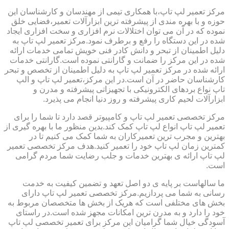
مرکز تعمیر لپ تاپ،با همکاری تیمی از مهندسان و کارشناسان این
حوزه و با بهره مندی از پیشرفته ترین ابزارآلات تعمیر،فضایی خلق
نموده که در آن می توان اختلالات نرم افزاری و سخت افزاری ایجاد
شده در این دستگاه را رفع و برطرف نمود.مرکز تعمیر لپ تاپ به
دلیل اطمینان از تبحر و دانش کادر فنی خویش تمامی خدمات ارائه
شده در این مرکز را ضمانت و گارانتی نموده است.گارانتی خدمات
ارائه شده در مرکز تعمیر لپ تاپ به دلیل اطمینان از تخصص و تبحر
کارشناسان حاضر در آن است.در این مرکز،تعمیر لپ تاپ و الپ
تاپ نواع بردهای الکترونیکی با تجهیزاتی پیشرفته و مدرن و
ابزارآلات لحیم کاری پیشرفته و روز دنیا انجام می پذیرد.
مرکز تخصصی تعمیر لپ تاپ و کامپیوتر قصد دارد تا شما را برای
تعمیر لپ تاپ انواع لپ تاپ کمک کند.بدین منظور ما با بهره گیری از
بهترین و مجرب ترین تعمیرکاران به شما کمک می کنیم تا در
کمترین زمان لپ تاپ خود را تعمیر کنید.هدف مرکز تخصصی تعمیر
لپ تاپ ارائه ی بهترین خدمات و جلب رضایت شما مردم گرامی
است.
ما سالهاست بر پایه ی دو اصل تعهد و تضمین کیفیت به خدمت
رسانی به شما می پردازیم.مرکز تخصصی تعمیر لپ تاپ دارای
بخش های مختلفی است که هریک از بخش ها متخصصان مربوط به
خود را دارد و به مدرن ترین امکانات مجهز شده است.در راستای
آسودگی خیال شما گرامیان این مرکز برای تعمیر تخصصی لپ تاپ