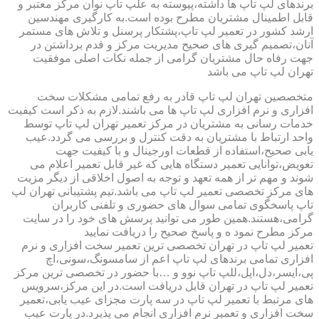
برندهای لپ تاپ ها داشته،پیوسته به علپ تاپ نوان مرکز معتبر و
قابل اطمینال مشتریان مطرح بوده است.به کارگیری مهندسین
ارشد کشور در تعمیر لپ تاپ،پشتکار پرسنل و تلاش های مستمر
آنان،تصمیم گیری های صحیح مدیریت مرکز و قدم برداشتن در
جهت رفاه حال مشتریان گرامی از جمله نکات اصلی موفقیت
تهران لپ تاپ می باشد
متخصصین تهران لپ تاپ قادر به رفع تمامی مشکلات سخت
افزاری و نرم افزاری لپ تاپ ها می باشند.لازم به ذکر است کیفیت
خدمات رسانی به مشتریان در مرکز تعمیر تهران لپ تاپ توسط
واحد ارتباط با مشتریان به دقت کنترل و بررسی می گردد.عیب
یابی صحیح،استفاده از قطعات اورجینال و با کیفیت جهت
تعویض،توانایی تعمیر دستگاه هایی که غیر قابل تعمیر اعلام می
شوند و مهم تر از همه تعهد و توجه به اصول اخلاقی از دیگر مزیت
های مرکز تخصصی تعمیر لپ تاپ می باشد.تیم پشتیبانی تهران لپ
تاپ پاسخگوی تمامی سوال های حضوری و تلفنی کاربران
گرامی،هستند.همین طور می توانید پرسش های خود را در سایت
مرکز مطرح نمود ه و پاسخ صحیح را دریافت نمایید
تعمیر لپ تاپ در تهران تخصصی ترین تعمیر سخت افزاری و نرم
افزاری تمامی برندهای لپ تاپ اعم از سامسونگ،سونی،اچ
پی،ایسر،دل،اپل،للپ تاپ نوو و …با حضور در تخصصی ترین مرکز
تعمیر لپ تاپ در تهران قابل دریافت است.در این مرکز،سرویس
های مرتبط با تعمیر لپ تاپ در سه پارت مجزای عیب یابی،تعمیر
سخت افزاری و تعمیر نرم افزاری انجام می پذیرد.در پارت عیب