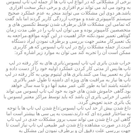
برخی از مشکلاتی که در انواع لپ تاپ ها از جمله لپ تاپ ایسوس
به وجود می آید می تواند نرم افزاری و برخی دیگر سخت افزاری
باشد.هر دوی این مشکلات می توانند منجر به عدم عملکرد صحیح
سیستم کامپیوتری شده و موجب آزردگی کاربر گردند اما باید گفت
که تمامی این مشکلات قابل برطرف شدن توسط تکنسین های و
متخصصین کامپیوتر بوده و می توان لپ تاپ را در طی مدت زمان
کوتاهی تعمیر نمود.نکته حائز اهمیت در این گونه مواقع،مراجعه به
یک تعمیرکار معتبر جهت بررسی و برطرف نمودن ایراد دستگاه
است.از جمله مشکلات رایج در لپ تاپ ایسوس که هر کاربری
ممکن است آن را تجربه کند می توان به موارد زیر اشاره کرد:
خراب شدن باتری لپ تاپ ایسوس:باتری های به کار رفته در لپ
تاپ ها،پس از مدتی کار کردن عملکرد اولیه خود را از دست داده و
نیاز به تعمیر پیدا می کنند.باتری های لیتیوم یونی به کار رفته در لپ
تاپ ها نیاز به مراقبت های ویژه ای داشته تا طول عمر بالاتری
داشته باشند اما به طور کلی عمر مفید آنها دو تا سه سال خواهد
بود.گاهی خاموش شدن های خود به خود لپ تاپ ایسوس می تواند
ناشی از خرابی باتری آن باشد که باید توسط مراکز معتبر ایسوس با
یک باتری جدید تعویض گردد.
داغ شدن بیش از حد لپ تاپ ایسوس:داغ شدن لپ تاپ ها با توجه
به ساختار فشرده ای که دارند،نسبت به پی سی ها بیشتر است اما
گاهی این داغ شدن می تواند سبب بروز مشکلات جدی در لپ تاپ
گردد.در صورت مشاهده داغ شدن غیر طبیعی لپ تاپ نیاز است تا
جهت بررسی علت دقیق آن و برطرف نمودن این مشکل به