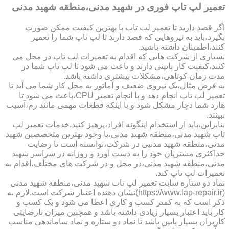
تعمیر لپ تاپ فوری در شهید مدنی،منطقه شهید مدنی
اگر قصد دارید تا تعمیر لپ تاپ با بهترین کیفیت ممکن صورت
بگیرد،باید به نیروهایی که قصد دارند تا لپ تاپ شما را تعمیر
کنند،اطمینان داشته باشید.
بسیاری از شرکت هایی که اقدام به تعمیرات لپ تاپ در محل می
کنند،کیفیت کار پایینی دارند و باعث می شود تا لپ تاپ شما در
مدت زمان کوتاهی،مشکلات بیشتری داشته باشد.
به فرض مثال،یک نیروی ضعیف و آماتور به محل کار شما می آید تا
تعمیر لپ تاپ انجام دهد و با انجام تعمیر CPU،باعث می شود تا
هارد شما دچار مشکل شود و یا اینکه قطعات مهمی مانند رم،آسیب
ببینند.
بنابراین،باید از استخدام اینگونه افراد،پرهیز کنید.خدمات تعمیر لپ
تاب شهید مدنی،منطقه شهید مدنی،با وجود بهترین متخصصین شهید
مدنی،منطقه شهید مدنیی در شرکت،توانسته است تا رضایت
حداکثری مشتریان خود را به دست آورد و روزانه در سراسر شهید
مدنی،منطقه شهید مدنی،در محل و در شرکت های مختلف،اقدام به
تعمیرات لپ تاپ کند.
نماد دو ستاره سایت تعمیر لپ تاب شهید مدنی،منطقه شهید مدنی
(https://www.lap-repair.ir)نشان دهنده اعتبار شرکت است.لازم به
ذکر است که به کمتر کسب و کاری اعطا می شود و یک کسب و
کار باید اعتبار بسیار زیادی داشته باشد و همچنین میزان نارضایتی
کاربران بسیار پایین باشد تا نماد دو ستاره و نماد ساماندهی مناسب