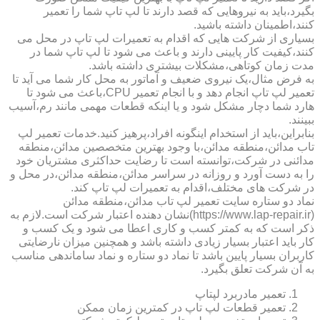
بگیرد،باید به نیروهایی که قصد دارند تا لپ تاپ شما را تعمیر
کنند،اطمینان داشته باشید.
بسیاری از شرکت هایی که اقدام به تعمیرات لپ تاپ در محل می
کنند،کیفیت کار پایینی دارند و باعث می شود تا لپ تاپ شما در
مدت زمان کوتاهی،مشکلات بیشتری داشته باشد.
به فرض مثال،یک نیروی ضعیف و آماتور به محل کار شما می آید تا
تعمیر لپ تاپ انجام دهد و با انجام تعمیر CPU،باعث می شود تا
هارد شما دچار مشکل شود و یا اینکه قطعات مهمی مانند رم،آسیب
ببینند.
بنابراین،باید از استخدام اینگونه افراد،پرهیز کنید.خدمات تعمیر لپ
تاب مدائن،منطقه مدائن،با وجود بهترین متخصصین مدائن،منطقه
مدائنی در شرکت،توانسته است تا رضایت حداکثری مشتریان خود
را به دست آورد و روزانه در سراسر مدائن،منطقه مدائن،در محل و
در شرکت های مختلف،اقدام به تعمیرات لپ تاپ کند.
نماد دو ستاره سایت تعمیر لپ تاب مدائن،منطقه مدائن
(https://www.lap-repair.ir)نشان دهنده اعتبار شرکت است.لازم به
ذکر است که به کمتر کسب و کاری اعطا می شود و یک کسب و
کار باید اعتبار بسیار زیادی داشته باشد و همچنین میزان نارضایتی
کاربران بسیار پایین باشد تا نماد دو ستاره و نماد ساماندهی مناسب
به آن شرکت تعلق بگیرد.
تعمیر مادربرد لپتاپ
تعمیر قطعات لپ تاپ در کمترین زمان ممکن