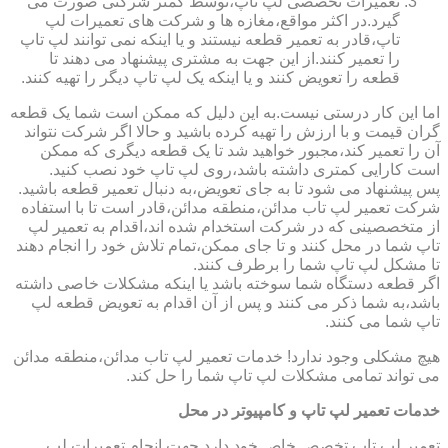
تعمیرات تخصصی لپ تاپ،توسط کمتر شرکتی صورت می
گیرد.در اکثر مواقع،مغازه ها و شرکت های تعمیرات لپ
تاپ،قادر به تعمیر قطعه نیستند و یا اینکه نمی توانند لپ تاپ
را تعمیر کنند.از این جهت به مشتری پیشنهاد می دهند تا
قطعه را تعویض کنند و یا اینکه یک لپ تاپ دیگر را تهیه کنند.
اما این کار درستی نیست.به این دلیل که ممکن است شما یک قطعه
گران قیمت و با ارزش را تهیه کرده باشید و حالا اگر شرکت نتواند
آن را تعمیر کند،مجبور خواهید شد تا یک قطعه دیگری که ممکن
است کارایی کمتری داشته باشد،روی لپ تاپ خود نصب کنید.
پس پیشنهاد می شود تا به جای تعویض،به دنبال تعمیر قطعه باشید.
شرکت تعمیر لپ تاب مدائن،منطقه مدائن،قادر است تا با استفاده
از متخصصینی که در شرکت استخدام شده اند،اقدام به تعمیر لپ
تاپ شما در محل کنند و تا جای ممکن،تمام تلاش خود را انجام دهند
تا مشکل لپ تاپ شما را برطرف کنند.
اگر قطعه دستگاه شما سوخته باشد یا اینکه مشکلات خاصی داشته
باشد،به شما ذکر می کنند و پس از آن اقدام به تعویض قطعه لپ
تاپ شما می کنند.
هیچ مشکلی وجود ندارد! خدمات تعمیر لپ تاب مدائن،منطقه مدائن
می تواند تمامی مشکلات لپ تاپ شما را حل کند.
خدمات تعمیر لپ تاپ و کامپیوتر در محل
تعمیر لپ تاپ تخصص خاص خود دارد.جهت انجام تعمیرات لپ