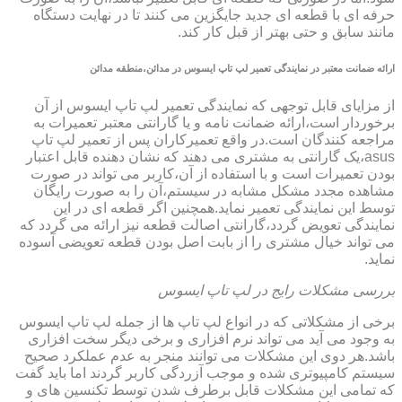
حرفه ای با قطعه ای جدید جایگزین می کنند تا در نهایت دستگاه
مانند سابق و حتی بهتر از قبل کار کند.
ارائه ضمانت معتبر در نمایندگی تعمیر لپ تاپ ایسوس در مدائن،منطقه مدائن
از مزایای قابل توجهی که نمایندگی تعمیر لپ تاپ ایسوس از آن
برخوردار است،ارائه ضمانت نامه و یا گارانتی معتبر تعمیرات به
مراجعه کنندگان است.در واقع تعمیرکاران پس از تعمیر لپ تاپ
asus،یک گارانتی به مشتری می دهند که نشان دهنده قابل اعتبار
بودن تعمیرات است و با استفاده از آن،کاربر می تواند در صورت
مشاهده مجدد مشکل مشابه در سیستم،آن را به صورت رایگان
توسط این نمایندگی تعمیر نماید.همچنین اگر قطعه ای در این
نمایندگی تعویض گردد،گارانتی اصالت قطعه نیز ارائه می گردد که
می تواند خیال مشتری را از بابت اصل بودن قطعه تعویضی آسوده
نماید.
بررسی مشکلات رایج در لپ تاپ ایسوس
برخی از مشکلاتی که در انواع لپ تاپ ها از جمله لپ تاپ ایسوس
به وجود می آید می تواند نرم افزاری و برخی دیگر سخت افزاری
باشد.هر دوی این مشکلات می توانند منجر به عدم عملکرد صحیح
سیستم کامپیوتری شده و موجب آزردگی کاربر گردند اما باید گفت
که تمامی این مشکلات قابل برطرف شدن توسط تکنسین های و