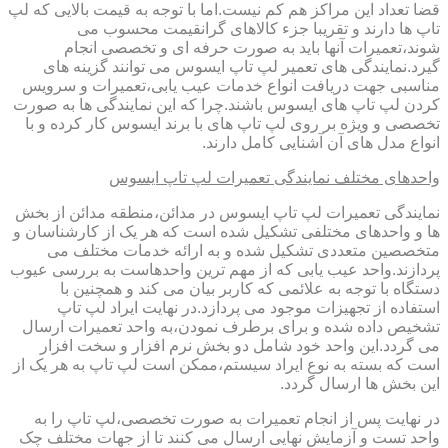
قضا تعداد این مراکز هم کم نیست.اما با توجه به قیمت بالایی که لپ
تاپ ها دارند و تقریبا جزء کالاهای گرانقیمت محسوب می
شوند،تعمیرات آنها باید به صورت حرفه ای و تخصصی انجام
گیرد.نمایندگی های تعمیر لپ تاپ ایسوس می توانند گزینه های
مناسبی جهت دریافت انواع خدمات عیب یابی،تعمیرات و سرویس
کردن لپ تاپ های ایسوس باشند.چرا که این نمایندگی ها به صورت
تخصصی و ویژه بر روی لپ تاپ های با برند ایسوس کار کرده و با
انواع مدل های آن آشنایی کامل دارند.
واحدهای مختلف نمایندگی تعمیرات لپ تاپ ایسوس
نمایندگی تعمیرات لپ تاپ ایسوس در مدائن،منطقه مدائن از بخش
ها و واحدهای مختلفی تشکیل شده است که هر یک از کارشناسان و
متخصصین متعددی تشکیل شده و به ارائه خدمات مختلف می
پردازند.واحد عیب یابی که از مهم ترین واحدهاست به بررسی عیوب
دستگاه با توجه به علائمی که کاربر بیان می کند و همچنین با
استفاده از تجهیزات موجود می پردازد.در نهایت ایراد لپ تاپ
تشخیص داده شده و برای برطرف نمودن،به واحد تعمیرات ارسال
می گردد.این واحد خود شامل دو بخش نرم افزار و سخت افزار
است که بسته به نوع ایراد سیستم،ممکن است لپ تاپ به هر یک از
این بخش ها ارسال گردد.
در نهایت پس از انجام تعمیرات به صورت تخصصی،لپ تاپ را به
واحد تست و آزمایش نهایی ارسال می کنند تا از جهات مختلف چک