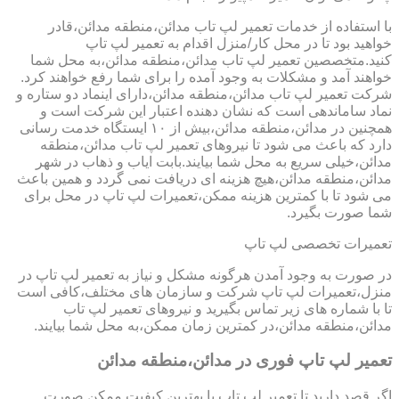
با استفاده از خدمات تعمیر لپ تاب مدائن،منطقه مدائن،قادر
خواهید بود تا در محل کار/منزل اقدام به تعمیر لپ تاپ
کنید.متخصصین تعمیر لپ تاب مدائن،منطقه مدائن،به محل شما
خواهند آمد و مشکلات به وجود آمده را برای شما رفع خواهند کرد.
شرکت تعمیر لپ تاب مدائن،منطقه مدائن،دارای اینماد دو ستاره و
نماد ساماندهی است که نشان دهنده اعتبار این شرکت است و
همچنین در مدائن،منطقه مدائن،بیش از ۱۰ ایستگاه خدمت رسانی
دارد که باعث می شود تا نیروهای تعمیر لپ تاب مدائن،منطقه
مدائن،خیلی سریع به محل شما بیایند.بابت ایاب و ذهاب در شهر
مدائن،منطقه مدائن،هیچ هزینه ای دریافت نمی گردد و همین باعث
می شود تا با کمترین هزینه ممکن،تعمیرات لپ تاپ در محل برای
شما صورت بگیرد.
تعمیرات تخصصی لپ تاپ
در صورت به وجود آمدن هرگونه مشکل و نیاز به تعمیر لپ تاپ در
منزل،تعمیرات لپ تاپ شرکت و سازمان های مختلف،کافی است
تا با شماره های زیر تماس بگیرید و نیروهای تعمیر لپ تاب
مدائن،منطقه مدائن،در کمترین زمان ممکن،به محل شما بیایند.
تعمیر لپ تاپ فوری در مدائن،منطقه مدائن
اگر قصد دارید تا تعمیر لپ تاپ با بهترین کیفیت ممکن صورت