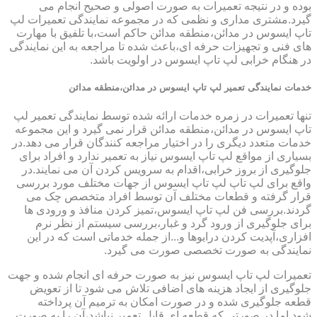
بوده و در نتیجه تعمیرات به صورت اصولی و صحیح انجام می
گیرد.مشتری مداری و نظمی که در مجموعه نمایندگی تعمیرات لپ
تاپ ایسوس در مدائن،منطقه مدائن حاکم است،با تلفیق با مهارت
های فنی و تجهیزات حرفه ای،باعث شده تا مراجعه به این نمایندگی
در هنگام خرابی لپ تاپ ایسوس در اولویت باشد.
خدمات نمایندگی تعمیر لپ تاپ ایسوس در مدائن،منطقه مدائن
تنها تعمیرات در زمره خدمات ارائه شده توسط نمایندگی تعمیر لپ
تاپ ایسوس در مدائن،منطقه مدائن قرار نمی گیرد و این مجموعه
خدمات متعدد دیگری را در اختیار مراجعه کنندگان قرار می دهد.در
بسیاری از مواقع لپ تاپ ایسوس نیاز به تعمیر ندارد و افراد برای
جلوگیری از بروز خرابی،اقدام به سرویس کردن آن می نمایند.در
واقع برای لپ تاپ لپ تاپ ایسوس از جهات مختلف مورد بررسی
قرار گرفته و قطعات مختلف آن توسط افراد متخصص چک می
گردند.بررسی فن لپ تاپ ایسوس،تمیز کردن منافذ و ورودی ها
برای جلوگیری از ورود گرد و غبار،بررسی سیستم از نظر نرم
افزاری،آپدیت کردن درایوها و...از جمله خدماتی است که در این
نمایندگی به صورت تخصصی صورت می گیرد.
تعمیرات لپ تاپ ایسوس نیز به صورت حرفه ای انجام شده و جهت
جلوگیری از ایجاد هزینه های اضافی تلاش می شود تا از تعویض
قطعه جلوگیری شده و در صورت امکان به ترمیم آن پرداخته
شود.اما در صورتی که قطعه ای قابل تعمیر نباشد،آن را به صورت