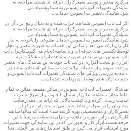
مرکزی معتبر و توسط تعمیرکاران حرفه ای هستید،مراجعه به
نمایندگی تعمیرات لپ تاپ ایسوس به شما پیشنهاد می
شود.نمایندگی تعمیرات ایسوس خدمات...
اگر لپ تاپ ایسوس شما هم خراب شده و به دنبال رفع ایراد آن در
مرکزی معتبر و توسط تعمیرکاران حرفه ای هستید،مراجعه به
نمایندگی تعمیرات لپ تاپ ایسوس به شما پیشنهاد می
شود.نمایندگی تعمیرات ایسوس خدمات متنوعی را با توجه به نیاز
کاربران ارائه می دهد و تمامی این خدمات به صورت معتبر و مجاز
توسط تکنسین های حرفه ای و با سابقه انجام می گیرد.کاربران لپ
تاپ ایسوس می توانند در صورت مشاهده انواع مشکلات نرم
افزاری و سخت افزاری در لپ تاپ خود،به این نمایندگی های معتبر
مراجعه نموده و از خدمات ارائه شده توسط آنها استفاده نمایند.در
ادامه به بررسی ویژگی های نمایندگی تعمیرات لپ تاپ ایسوس و
خدمات ارائه شده توسط آن پرداخته شده است.
نمایندگی تعمیرات لپ تاپ ایسوس در مدائن،منطقه مدائن به تمام
نقاط مدائن،منطقه مدائن از شمال تا جنوب و از شرق تا غرب
خدمت رسانی کرده و با کیفیت بالایی که ارائه می دهد،رضایت
مشتریان را در سراسر نقاط جلب می نماید.در این مرکز از
تعمیرکاران و متخصصینی بهره گرفته شده است که سالها سابقه
کار کردن در این حوزه را داشته و دارای تحصیلات مرتبط با این
حرفه هستند.ابزار کار و تجهیزاتی که در این نمایندگی جهت تعمیرات
مورد استفاده قرار می گیرد بر طبق استانداردهای بین المللی دنیا