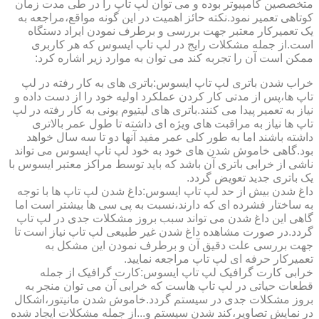
متخصصین کامپیوتر بوده و می توان لپ تاپ را در طی مدت زمان
کوتاهی تعمیر نمود.نکته حائز اهمیت در این گونه مواقع،مراجعه به
یک تعمیرکار معتبر جهت بررسی و برطرف نمودن ایراد دستگاه
است.از جمله مشکلات رایج در لپ تاپ ایسوس که هر کاربری
ممکن است آن را تجربه کند می توان به موارد زیر اشاره کرد:
خراب شدن باتری لپ تاپ ایسوس:باتری های به کار رفته در لپ
تاپ ها،پس از مدتی کار کردن عملکرد اولیه خود را از دست داده و
نیاز به تعمیر پیدا می کنند.باتری های لیتیوم یونی به کار رفته در لپ
تاپ ها نیاز به مراقبت های ویژه ای داشته تا طول عمر بالاتری
داشته باشند اما به طور کلی عمر مفید آنها دو تا سه سال خواهد
بود.گاهی خاموش شدن های خود به خود لپ تاپ ایسوس می تواند
ناشی از خرابی باتری آن باشد که باید توسط مراکز معتبر ایسوس با
یک باتری جدید تعویض گردد.
داغ شدن بیش از حد لپ تاپ ایسوس:داغ شدن لپ تاپ ها با توجه
به ساختار فشرده ای که دارند،نسبت به پی سی ها بیشتر است اما
گاهی این داغ شدن می تواند سبب بروز مشکلات جدی در لپ تاپ
گردد.در صورت مشاهده داغ شدن غیر طبیعی لپ تاپ نیاز است تا
جهت بررسی علت دقیق آن و برطرف نمودن این مشکل به
تعمیرکار حرفه ای لپ تاپ مراجعه نمایید.
خرابی کارت گرافیک لپ تاپ ایسوس:کارت گرافیک از جمله
قطعات حیاتی در لپ تاپ هاست که خرابی آن می توان منجر به
بروز مشکلات جدی در سیستم گردد.خاموش شدن مانیتور،اشکال
در نمایش تصاویر،کند شدن سیستم و...از جمله مشکلات ایجاد شده