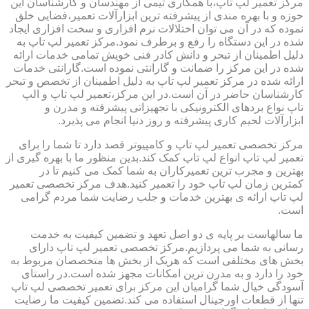
مرکز تعمیر لپ تاپ،با همکاری تیمی از مهندسان و کارشناسان این
حوزه و با بهره مندی از پیشرفته ترین ابزارآلات تعمیر،فضایی خلق
نموده که در آن می توان اختلالات نرم افزاری و سخت افزاری ایجاد
شده در این دستگاه را رفع و برطرف نمود.مرکز تعمیر لپ تاپ به
دلیل اطمینان از تبحر و دانش کادر فنی خویش تمامی خدمات ارائه
شده در این مرکز را ضمانت و گارانتی نموده است.گارانتی خدمات
ارائه شده در مرکز تعمیر لپ تاپ به دلیل اطمینان از تخصص و تبحر
کارشناسان حاضر در آن است.در این مرکز،تعمیر لپ تاپ و الپ
تاپ نواع بردهای الکترونیکی با تجهیزاتی پیشرفته و مدرن و
ابزارآلات لحیم کاری پیشرفته و روز دنیا انجام می پذیرد.
مرکز تخصصی تعمیر لپ تاپ و کامپیوتر قصد دارد تا شما را برای
تعمیر لپ تاپ انواع لپ تاپ کمک کند.بدین منظور ما با بهره گیری از
بهترین و مجرب ترین تعمیرکاران به شما کمک می کنیم تا در
کمترین زمان لپ تاپ خود را تعمیر کنید.هدف مرکز تخصصی تعمیر
لپ تاپ ارائه ی بهترین خدمات و جلب رضایت شما مردم گرامی
است.
ما سالهاست بر پایه ی دو اصل تعهد و تضمین کیفیت به خدمت
رسانی به شما می پردازیم.مرکز تخصصی تعمیر لپ تاپ دارای
بخش های مختلفی است که هریک از بخش ها متخصصان مربوط به
خود را دارد و به مدرن ترین امکانات مجهز شده است.در راستای
آسودگی خیال شما گرامیان این مرکز برای تعمیر تخصصی لپ تاپ
تنها از قطعات اورجینال استفاده می کند.تضمین کیفیت ما رضایت