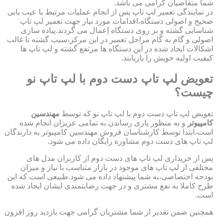
شما متقاضیان گرامی می باشد.
در نمایندگی تعمیر لپ تاپ پس از انجام عملیات مرتبط با عیب یابی
صحیح و اصولی دستگاه،اقدامات مورد نیاز جهت تعمیر لپ تاپ
شناسایی گشته و بر روی دستگاه اِعمال می گردند.پیاده سازی
اصولی و گام به گام مراحل تعمیر در این مرکز،سبب گشته تا غالب
اشکالات ایجاد شده در این دستگاه ها مرتفع گشته و لپ تاپ ها
کیفیت اولیه خویش را بازیابند.
تعویض لپ تاپ دست دوم با لپ تاپ نو
چیست؟
تعویض لپ تاپ دست دوم با لپ تاپ نو که توسط
مهندسین
کامپیوتر
و به منظور یاری رساندن به تمامی عزیزان انجام شده
است،ابتدا توسط کارشناسان فروش مهندسین کامپیوتر به دارندگان
لپ تاپ های دست دوم مشاوره رایگان داده می شود.
پس از خریداری لپ تاپ های دست دوم از کاربران مدل های
مختلفی از لپ تاپ های موجود در بازار متناسب با نیاز و میزان
بودجه اختصاصی،به شما پیشنهاد داده می شود.طبیعی است که این
طرح کاملا به نفع مشتری و در جهت رضایتمندی ایشان ایجاد شده
است.
همچنین ضمن تقدیر از شما مشتریان گرامی جهت بازدید روز افزون