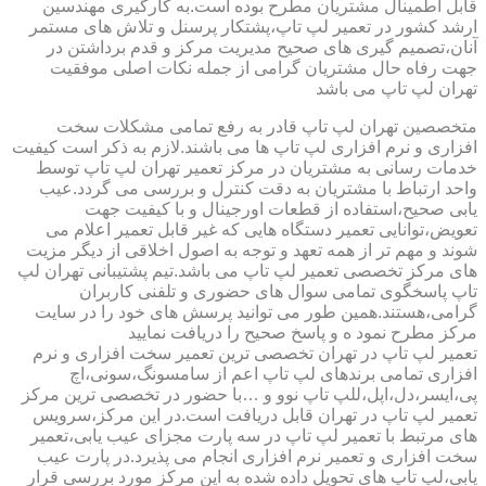
قابل اطمینال مشتریان مطرح بوده است.به کارگیری مهندسین
ارشد کشور در تعمیر لپ تاپ،پشتکار پرسنل و تلاش های مستمر
آنان،تصمیم گیری های صحیح مدیریت مرکز و قدم برداشتن در
جهت رفاه حال مشتریان گرامی از جمله نکات اصلی موفقیت
تهران لپ تاپ می باشد
متخصصین تهران لپ تاپ قادر به رفع تمامی مشکلات سخت
افزاری و نرم افزاری لپ تاپ ها می باشند.لازم به ذکر است کیفیت
خدمات رسانی به مشتریان در مرکز تعمیر تهران لپ تاپ توسط
واحد ارتباط با مشتریان به دقت کنترل و بررسی می گردد.عیب
یابی صحیح،استفاده از قطعات اورجینال و با کیفیت جهت
تعویض،توانایی تعمیر دستگاه هایی که غیر قابل تعمیر اعلام می
شوند و مهم تر از همه تعهد و توجه به اصول اخلاقی از دیگر مزیت
های مرکز تخصصی تعمیر لپ تاپ می باشد.تیم پشتیبانی تهران لپ
تاپ پاسخگوی تمامی سوال های حضوری و تلفنی کاربران
گرامی،هستند.همین طور می توانید پرسش های خود را در سایت
مرکز مطرح نمود ه و پاسخ صحیح را دریافت نمایید
تعمیر لپ تاپ در تهران تخصصی ترین تعمیر سخت افزاری و نرم
افزاری تمامی برندهای لپ تاپ اعم از سامسونگ،سونی،اچ
پی،ایسر،دل،اپل،للپ تاپ نوو و …با حضور در تخصصی ترین مرکز
تعمیر لپ تاپ در تهران قابل دریافت است.در این مرکز،سرویس
های مرتبط با تعمیر لپ تاپ در سه پارت مجزای عیب یابی،تعمیر
سخت افزاری و تعمیر نرم افزاری انجام می پذیرد.در پارت عیب
یابی،لپ تاپ های تحویل داده شده به این مرکز مورد بررسی قرار