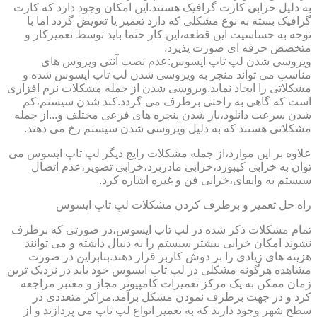
به دلیل خرابی کارت گرافیک هستند.این امکان وجود دارد که کارت
گرافیک بسته به نوع مشکلی که دارد تعمیر یا تعویض گردد اما با
توجه به حساسیت این قطعه،این کار حتما باید توسط تعمیرکار و
متخصص حرفه ای صورت پذیرد.
ویروسی شدن لپ تاپ ایسوس:عدم نصب آنتی ویروس های
مناسب می تواند منجر به ویروسی شدن لپ تاپ ایسوس شده و
مشکلاتی را ایجاد نماید.ویروسی شدن از جمله مشکلات نرم افزاری
است که گاهی به راحتی برطرف می گردد.کند شدن سیستم،کم
شدن سرعت دانلود،باز شدن پنجره های فرعی مختلف و...از جمله
مشکلاتی هستند که به دلیل ویروسی شدن سیستم رخ می دهند.
علاوه بر این موارد،از جمله مشکلات رایج دیگر لپ تاپ ایسوس می
توان به خرابی کیبورد،خرابی مادربرد،خرابی تصویر،عدم اتصال
سیستم به وایفای،خرابی فن و غیره اشاره کرد.
راه حل تعمیر و برطرف کردن مشکلات لپ تاپ ایسوس
تمام مشکلات ذکر شده در لپ تاپ ایسوس،در صورتی که برطرف
نشوند امکان خرابی بیشتر سیستم را به دنبال داشته و می توانند
هزینه های زیادی را بر دوش کاربر قرار دهند.بنابراین در صورت
مشاهده هرگونه مشکلی در لپ تاپ ایسوس خود باید در نزدیک ترین
زمان ممکن به یک مرکز تعمیرات کامپیوتر مجاز و معتبر مراجعه
کرد و در جهت برطرف نمودن مشکل برآمد.مراکز متعددی در
سطح شهر وجود دارند که به تعمیر انواع لپ تاپ می پردازند و از