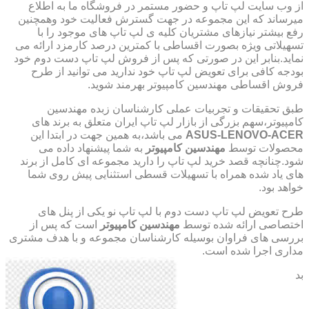
از وب سایت لپ تاپ و حضور مستمر در فروشگاه ما به اطلاع
میرساند که این مجموعه در جهت گسترش فعالیت خود وهمچنین
رفع بیشتر نیازهای مشتریان کلیه ی لپ تاپ های موجود را با
تسهیلاتی ویژه بصورت اقساطی با کمترین درصد کارمزد ارائه می
نماید.بنابر این در صورتی که پس از فروش لپ تاپ دست دوم خود
بودجه کافی برای تعویض لپ تاپ خود ندارید می توانید از طرح
فروش اقساطی مهندسین کامپیوتر بهرمند شوید.
طبق تحقیقات و تجربیات عملی کارشناسان زبده مهندسین
کامپیوتر،سهم بزرگی از بازار لپ تاپ ایران متعلق به برند های
ASUS-LENOVO-ACER
می باشد،به همین جهت در ابتدا این
محصولات توسط
مهندسین کامپیوتر
به شما پیشنهاد داده می
شود.چنانچه قصد خرید لپ تاپ را دارید مجموعه ای کامل از برند
های یاد شده همراه با تسهیلات قسطی استثنایی پیش روی شما
خواهد بود.
طرح تعویض لپ تاپ دست دوم با لپ تاپ نو یکی از پنل های
اختصاصی ارائه شده توسط
مهندسین کامپیوتر
است که پس از
بررسی های فراوان بوسیله کارشناسان مجموعه و با هدف مشتری
مداری اجرا شده است.
بد