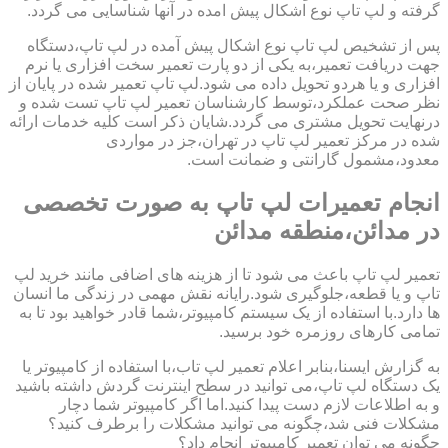
گرفته و لپ تاپ نوع اشکال پیش امده در آنها شناسایی می گردد.
پس از تشخیص لپ تاپ نوع اشکال پیش آمده در لپ تاپ،دستگاه
جهت دریافت تعمیر،به یکی از دو پارت تعمیر سخت افزاری یا نرم
افزاری و یا هردو تحویل داده می شود.لپ تاپ تعمیر شده در پایان از
نظر صحت عملکرد،توسط کارشناسان تعمیر لپ تاپ تست شده و
درنهایت تحویل مشتری می گردد.شایان ذکر است کلیه خدمات ارائه
شده در مرکز تعمیر لپ تاپ در تهران،جز در مواردی
معدود،مشمول گارانتی و ضمانت است.
انجام تعمیرات لپ تاپ به صورت تخصصی
در مدائن،منطقه مدائن
تعمیر لپ تاپ باعث می شود تا از هزینه های اضافی مانند خرید لپ
تاپ و یا قطعه،جلوگیری شود.رایانه نقش مهمی در زندگی ما انسان
ها دارد.با استفاده از یک سیستم کامپیوتر،شما قادر خواهید بود تا به
تمامی کارهای روزمره خود برسید.
به گزارش ایسنا،بنابر اعلام تعمیر لپ تاب،با استفاده از کامپیوتر یا
یک دستگاه لپ تاپ،می توانید در سطح اینترنت گردش داشته باشید
و به اطلاعات لازم دست پیدا کنید.اما اگر کامپیوتر شما دچار
مشکلات فنی شد،چگونه می توانید مشکلات را برطرف کنید؟
چگونه می توان تعمیر کامپیوتر انجام داد؟