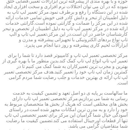
حوزه و با بهره مندی از پیشرفته ترین ابزارآلات تعمیر،فضایی خلق
نموده که در آن می توان اختلالات نرم افزاری و سخت افزاری ایجاد
شده در این دستگاه را رفع و برطرف نمود.مرکز تعمیر لپ تاپ به
دلیل اطمینان از تبحر و دانش کادر فنی خویش تمامی خدمات ارائه
شده در این مرکز را ضمانت و گارانتی نموده است.گارانتی خدمات
ارائه شده در مرکز تعمیر لپ تاپ به دلیل اطمینان از تخصص و تبحر
کارشناسان حاضر در آن است.در این مرکز،تعمیر لپ تاپ و الپ
تاپ نواع بردهای الکترونیکی با تجهیزاتی پیشرفته و مدرن و
ابزارآلات لحیم کاری پیشرفته و روز دنیا انجام می پذیرد.
مرکز تخصصی تعمیر لپ تاپ و کامپیوتر قصد دارد تا شما را برای
تعمیر لپ تاپ انواع لپ تاپ کمک کند.بدین منظور ما با بهره گیری از
بهترین و مجرب ترین تعمیرکاران به شما کمک می کنیم تا در
کمترین زمان لپ تاپ خود را تعمیر کنید.هدف مرکز تخصصی تعمیر
لپ تاپ ارائه ی بهترین خدمات و جلب رضایت شما مردم گرامی
است.
ما سالهاست بر پایه ی دو اصل تعهد و تضمین کیفیت به خدمت
رسانی به شما می پردازیم.مرکز تخصصی تعمیر لپ تاپ دارای
بخش های مختلفی است که هریک از بخش ها متخصصان مربوط به
خود را دارد و به مدرن ترین امکانات مجهز شده است.در راستای
آسودگی خیال شما گرامیان این مرکز برای تعمیر تخصصی لپ تاپ
تنها از قطعات اورجینال استفاده می کند.تضمین کیفیت ما رضایت
شما متقاضیان گرامی می باشد.