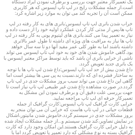
یک تعمیرکار معتبر جهت بررسی و برطرف نمودن ایراد دستگاه
است.از جمله مشکلات رایج در لپ تاپ ایسوس که هر کاربری
ممکن است آن را تجربه کند می توان به موارد زیر اشاره کرد:
خراب شدن باتری لپ تاپ ایسوس:باتری های به کار رفته در لپ
تاپ ها،پس از مدتی کار کردن عملکرد اولیه خود را از دست داده و
نیاز به تعمیر پیدا می کنند.باتری های لیتیوم یونی به کار رفته در لپ
تاپ ها نیاز به مراقبت های ویژه ای داشته تا طول عمر بالاتری
داشته باشند اما به طور کلی عمر مفید آنها دو تا سه سال خواهد
بود.گاهی خاموش شدن های خود به خود لپ تاپ ایسوس می تواند
ناشی از خرابی باتری آن باشد که باید توسط مراکز معتبر ایسوس با
یک باتری جدید تعویض گردد.
داغ شدن بیش از حد لپ تاپ ایسوس:داغ شدن لپ تاپ ها با توجه
به ساختار فشرده ای که دارند،نسبت به پی سی ها بیشتر است اما
گاهی این داغ شدن می تواند سبب بروز مشکلات جدی در لپ تاپ
گردد.در صورت مشاهده داغ شدن غیر طبیعی لپ تاپ نیاز است تا
جهت بررسی علت دقیق آن و برطرف نمودن این مشکل به
تعمیرکار حرفه ای لپ تاپ مراجعه نمایید.
خرابی کارت گرافیک لپ تاپ ایسوس:کارت گرافیک از جمله
قطعات حیاتی در لپ تاپ هاست که خرابی آن می توان منجر به
بروز مشکلات جدی در سیستم گردد.خاموش شدن مانیتور،اشکال
در نمایش تصاویر،کند شدن سیستم و...از جمله مشکلات ایجاد شده
به دلیل خرابی کارت گرافیک هستند.این امکان وجود دارد که کارت
گرافیک بسته به نوع مشکلی که دارد تعمیر یا تعویض گردد اما با