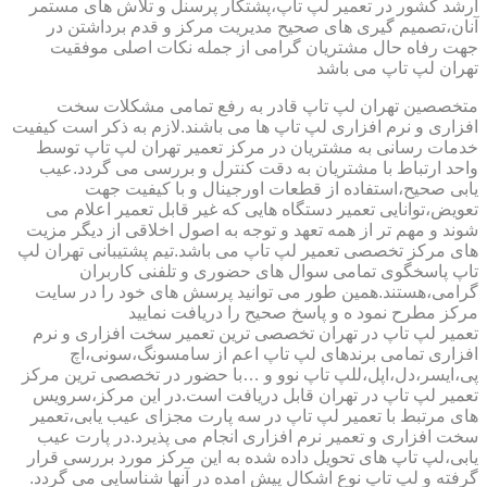
ارشد کشور در تعمیر لپ تاپ،پشتکار پرسنل و تلاش های مستمر
آنان،تصمیم گیری های صحیح مدیریت مرکز و قدم برداشتن در
جهت رفاه حال مشتریان گرامی از جمله نکات اصلی موفقیت
تهران لپ تاپ می باشد
متخصصین تهران لپ تاپ قادر به رفع تمامی مشکلات سخت
افزاری و نرم افزاری لپ تاپ ها می باشند.لازم به ذکر است کیفیت
خدمات رسانی به مشتریان در مرکز تعمیر تهران لپ تاپ توسط
واحد ارتباط با مشتریان به دقت کنترل و بررسی می گردد.عیب
یابی صحیح،استفاده از قطعات اورجینال و با کیفیت جهت
تعویض،توانایی تعمیر دستگاه هایی که غیر قابل تعمیر اعلام می
شوند و مهم تر از همه تعهد و توجه به اصول اخلاقی از دیگر مزیت
های مرکز تخصصی تعمیر لپ تاپ می باشد.تیم پشتیبانی تهران لپ
تاپ پاسخگوی تمامی سوال های حضوری و تلفنی کاربران
گرامی،هستند.همین طور می توانید پرسش های خود را در سایت
مرکز مطرح نمود ه و پاسخ صحیح را دریافت نمایید
تعمیر لپ تاپ در تهران تخصصی ترین تعمیر سخت افزاری و نرم
افزاری تمامی برندهای لپ تاپ اعم از سامسونگ،سونی،اچ
پی،ایسر،دل،اپل،للپ تاپ نوو و …با حضور در تخصصی ترین مرکز
تعمیر لپ تاپ در تهران قابل دریافت است.در این مرکز،سرویس
های مرتبط با تعمیر لپ تاپ در سه پارت مجزای عیب یابی،تعمیر
سخت افزاری و تعمیر نرم افزاری انجام می پذیرد.در پارت عیب
یابی،لپ تاپ های تحویل داده شده به این مرکز مورد بررسی قرار
گرفته و لپ تاپ نوع اشکال پیش امده در آنها شناسایی می گردد.