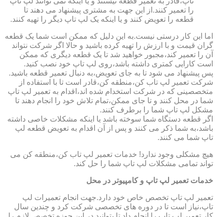
تاپ،قادر به تعمیر قطعه نیستند و یا اینکه نمی توانند لپ تاپ
را تعمیر کنند.از این جهت به مشتری پیشنهاد می دهند تا
قطعه را تعویض کنند و یا اینکه یک لپ تاپ دیگر را تهیه کنند.
اما این کار درستی نیست.به این دلیل که ممکن است شما یک قطعه
گران قیمت و با ارزش را تهیه کرده باشید و حالا اگر شرکت نتواند
آن را تعمیر کند،مجبور خواهید شد تا یک قطعه دیگری که ممکن
است کارایی کمتری داشته باشد،روی لپ تاپ خود نصب کنید.
پس پیشنهاد می شود تا به جای تعویض،به دنبال تعمیر قطعه باشید.
شرکت تعمیر لپ تاب کن،منطقه کن،قادر است تا با استفاده از
متخصصینی که در شرکت استخدام شده اند،اقدام به تعمیر لپ تاپ
شما در محل کنند و تا جای ممکن،تمام تلاش خود را انجام دهند تا
مشکل لپ تاپ شما را برطرف کنند.
اگر قطعه دستگاه شما سوخته باشد یا اینکه مشکلات خاصی داشته
باشد،به شما ذکر می کنند و پس از آن اقدام به تعویض قطعه لپ
تاپ شما می کنند.
هیچ مشکلی وجود ندارد! خدمات تعمیر لپ تاب کن،منطقه کن می
تواند تمامی مشکلات لپ تاپ شما را حل کند.
خدمات تعمیر لپ تاپ و کامپیوتر در محل
تعمیر لپ تاپ تخصص خاص خود دارد.جهت انجام تعمیرات لپ
تاپ،نیاز است تا در دوره های تخصصی شرکت کرد و چندین سال
کار تعمیر لپ تاپ را انجام داد تا بتوانید در این حوزه تخصص لازم را