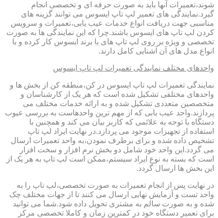
شوند،تعمیرات آنها باید به صورت حرفه ای و تخصصی انجام
گیرد.نمایندگی های تعمیر لپ تاپ ایسوس می توانند گزینه های
مناسبی جهت دریافت انواع خدمات عیب یابی،تعمیرات و سرویس
کردن لپ تاپ های ایسوس باشند.چرا که این نمایندگی ها به صورت
تخصصی و ویژه بر روی لپ تاپ های با برند ایسوس کار کرده و با
انواع مدل های آن آشنایی کامل دارند.
واحدهای مختلف نمایندگی تعمیرات لپ تاپ ایسوس
نمایندگی تعمیرات لپ تاپ ایسوس در کن،منطقه کن از بخش ها و
واحدهای مختلفی تشکیل شده است که هر یک از کارشناسان و
متخصصین متعددی تشکیل شده و به ارائه خدمات مختلف می
پردازند.واحد عیب یابی که از مهم ترین واحدهاست به بررسی عیوب
دستگاه با توجه به علائمی که کاربر بیان می کند و همچنین با
استفاده از تجهیزات موجود می پردازد.در نهایت ایراد لپ تاپ
تشخیص داده شده و برای برطرف نمودن،به واحد تعمیرات ارسال
می گردد.این واحد خود شامل دو بخش نرم افزار و سخت افزار
است که بسته به نوع ایراد سیستم،ممکن است لپ تاپ به هر یک از
این بخش ها ارسال گردد.
در نهایت پس از انجام تعمیرات به صورت تخصصی،لپ تاپ را به
واحد تست و آزمایش نهایی ارسال می کنند تا از جهات مختلف چک
شده و به صورت سالم به مشتری تحویل داده شود.شما می توانید
برای تعمیر دستگاه خود در کمترین زمان و کاملا تخصصی مرکز