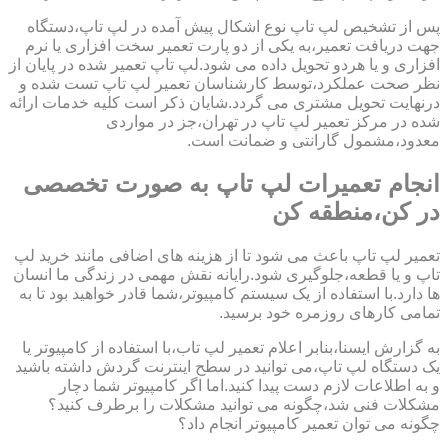
پس از تشخیص لپ تاپ نوع اشکال پیش آمده در لپ تاپ،دستگاه
جهت دریافت تعمیر،به یکی از دو پارت تعمیر سخت افزاری یا نرم
افزاری و یا هردو تحویل داده می شود.لپ تاپ تعمیر شده در پایان از
نظر صحت عملکرد،توسط کارشناسان تعمیر لپ تاپ تست شده و
درنهایت تحویل مشتری می گردد.شایان ذکر است کلیه خدمات ارائه
شده در مرکز تعمیر لپ تاپ در تهران،جز در مواردی
معدود،مشمول گارانتی و ضمانت است.
انجام تعمیرات لپ تاپ به صورت تخصصی
در کن،منطقه کن
تعمیر لپ تاپ باعث می شود تا از هزینه های اضافی مانند خرید لپ
تاپ و یا قطعه،جلوگیری شود.رایانه نقش مهمی در زندگی ما انسان
ها دارد.با استفاده از یک سیستم کامپیوتر،شما قادر خواهید بود تا به
تمامی کارهای روزمره خود برسید.
به گزارش ایسنا،بنابر اعلام تعمیر لپ تاب،با استفاده از کامپیوتر یا
یک دستگاه لپ تاپ،می توانید در سطح اینترنت گردش داشته باشید
و به اطلاعات لازم دست پیدا کنید.اما اگر کامپیوتر شما دچار
مشکلات فنی شد،چگونه می توانید مشکلات را برطرف کنید؟
چگونه می توان تعمیر کامپیوتر انجام داد؟