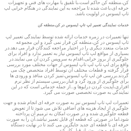
کن،منطقه کن حاکم است،با تلفیق با مهارت های فنی و تجهیزات
حرفه ای،باعث شده تا مراجعه به این نمایندگی در هنگام خرابی لپ
تاپ ایسوس در اولویت باشد.
خدمات نمایندگی تعمیر لپ تاپ ایسوس در کن،منطقه کن
تنها تعمیرات در زمره خدمات ارائه شده توسط نمایندگی تعمیر لپ
تاپ ایسوس در کن،منطقه کن قرار نمی گیرد و این مجموعه
خدمات متعدد دیگری را در اختیار مراجعه کنندگان قرار می دهد.در
بسیاری از مواقع لپ تاپ ایسوس نیاز به تعمیر ندارد و افراد برای
جلوگیری از بروز خرابی،اقدام به سرویس کردن آن می نمایند.در
واقع برای لپ تاپ لپ تاپ ایسوس از جهات مختلف مورد بررسی
قرار گرفته و قطعات مختلف آن توسط افراد متخصص چک می
گردند.بررسی فن لپ تاپ ایسوس،تمیز کردن منافذ و ورودی ها
برای جلوگیری از ورود گرد و غبار،بررسی سیستم از نظر نرم
افزاری،آپدیت کردن درایوها و...از جمله خدماتی است که در این
نمایندگی به صورت تخصصی صورت می گیرد.
تعمیرات لپ تاپ ایسوس نیز به صورت حرفه ای انجام شده و جهت
جلوگیری از ایجاد هزینه های اضافی تلاش می شود تا از تعویض
قطعه جلوگیری شده و در صورت امکان به ترمیم آن پرداخته
شود.اما در صورتی که قطعه ای قابل تعمیر نباشد،آن را به صورت
حرفه ای با قطعه ای جدید جایگزین می کنند تا در نهایت دستگاه
مانند سابق و حتی بهتر از قبل کار کند.