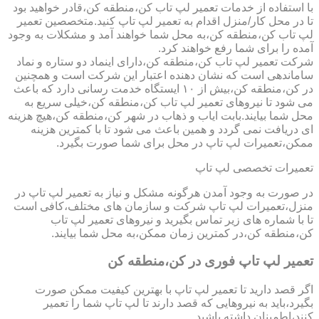
با استفاده از خدمات تعمیر لپ تاب کن،منطقه کن،قادر خواهید بود
تا در محل کار/منزل اقدام به تعمیر لپ تاپ کنید.متخصصین تعمیر
لپ تاب کن،منطقه کن،به محل شما خواهند آمد و مشکلات به وجود
آمده را برای شما رفع خواهند کرد.
شرکت تعمیر لپ تاب کن،منطقه کن،دارای اینماد دو ستاره و نماد
ساماندهی است که نشان دهنده اعتبار این شرکت است و همچنین
در کن،منطقه کن،بیش از ۱۰ ایستگاه خدمت رسانی دارد که باعث
می شود تا نیروهای تعمیر لپ تاب کن،منطقه کن،خیلی سریع به
محل شما بیایند.بابت ایاب و ذهاب در شهر کن،منطقه کن،هیچ هزینه
ای دریافت نمی گردد و همین باعث می شود تا با کمترین هزینه
ممکن،تعمیرات لپ تاپ در محل برای شما صورت بگیرد.
تعمیرات تخصصی لپ تاپ
در صورت به وجود آمدن هرگونه مشکل و نیاز به تعمیر لپ تاپ در
منزل،تعمیرات لپ تاپ شرکت و سازمان های مختلف،کافی است
تا با شماره های زیر تماس بگیرید و نیروهای تعمیر لپ تاب
کن،منطقه کن،در کمترین زمان ممکن،به محل شما بیایند.
تعمیر لپ تاپ فوری در کن،منطقه کن
اگر قصد دارید تا تعمیر لپ تاپ با بهترین کیفیت ممکن صورت
بگیرد،باید به نیروهایی که قصد دارند تا لپ تاپ شما را تعمیر
کنند،اطمینان داشته باشید.