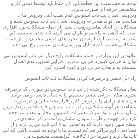
توجه به حساسیت این قطعه،این کار حتما باید توسط تعمیرکار و
متخصص حرفه ای صورت پذیرد.
ویروسی شدن لپ تاپ ایسوس:عدم نصب آنتی ویروس های
مناسب می تواند منجر به ویروسی شدن لپ تاپ ایسوس شده و
مشکلاتی را ایجاد نماید.ویروسی شدن از جمله مشکلات نرم افزاری
است که گاهی به راحتی برطرف می گردد.کند شدن سیستم،کم
شدن سرعت دانلود،باز شدن پنجره های فرعی مختلف و...از جمله
مشکلاتی هستند که به دلیل ویروسی شدن سیستم رخ می دهند.
علاوه بر این موارد،از جمله مشکلات رایج دیگر لپ تاپ ایسوس می
توان به خرابی کیبورد،خرابی مادربرد،خرابی تصویر،عدم اتصال
سیستم به وایفای،خرابی فن و غیره اشاره کرد.
راه حل تعمیر و برطرف کردن مشکلات لپ تاپ ایسوس
تمام مشکلات ذکر شده در لپ تاپ ایسوس،در صورتی که برطرف
نشوند امکان خرابی بیشتر سیستم را به دنبال داشته و می توانند
هزینه های زیادی را بر دوش کاربر قرار دهند.بنابراین در صورت
مشاهده هرگونه مشکلی در لپ تاپ ایسوس خود باید در نزدیک ترین
زمان ممکن به یک مرکز تعمیرات کامپیوتر مجاز و معتبر مراجعه
کرد و در جهت برطرف نمودن مشکل برآمد.مراکز متعددی در
سطح شهر وجود دارند که به تعمیر انواع لپ تاپ می پردازند و از
قضا تعداد این مراکز هم کم نیست.اما با توجه به قیمت بالایی که لپ
تاپ ها دارند و تقریبا جزء کالاهای گرانقیمت محسوب می