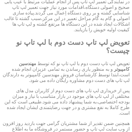
در نمایندگی تعمیر لپ تاپ پس از انجام عملیات مرتبط با عیب یابی
صحیح و اصولی دستگاه،اقدامات مورد نیاز جهت تعمیر لپ تاپ
شناسایی گشته و بر روی دستگاه اِعمال می گردند.پیاده سازی
اصولی و گام به گام مراحل تعمیر در این مرکز،سبب گشته تا غالب
اشکالات ایجاد شده در این دستگاه ها مرتفع گشته و لپ تاپ ها
کیفیت اولیه خویش را بازیابند.
تعویض لپ تاپ دست دوم با لپ تاپ نو
چیست؟
تعویض لپ تاپ دست دوم با لپ تاپ نو که توسط
مهندسین
کامپیوتر
و به منظور یاری رساندن به تمامی عزیزان انجام شده
است،ابتدا توسط کارشناسان فروش مهندسین کامپیوتر به دارندگان
لپ تاپ های دست دوم مشاوره رایگان داده می شود.
پس از خریداری لپ تاپ های دست دوم از کاربران مدل های
مختلفی از لپ تاپ های موجود در بازار متناسب با نیاز و میزان
بودجه اختصاصی،به شما پیشنهاد داده می شود.طبیعی است که این
طرح کاملا به نفع مشتری و در جهت رضایتمندی ایشان ایجاد شده
است.
همچنین ضمن تقدیر از شما مشتریان گرامی جهت بازدید روز افزون
از وب سایت لپ تاپ و حضور مستمر در فروشگاه ما به اطلاع