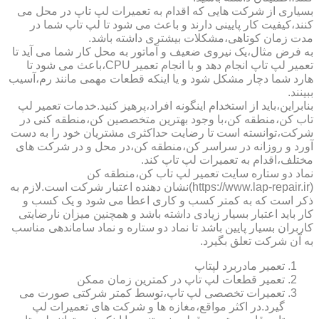
بسیاری از شرکت هایی که اقدام به تعمیرات لپ تاپ در محل می
کنند،کیفیت کار پایینی دارند و باعث می شود تا لپ تاپ شما در
مدت زمان کوتاهی،مشکلات بیشتری داشته باشد.
به فرض مثال،یک نیروی ضعیف و آماتور به محل کار شما می آید تا
تعمیر لپ تاپ انجام دهد و با انجام تعمیر CPU،باعث می شود تا
هارد شما دچار مشکل شود و یا اینکه قطعات مهمی مانند رم،آسیب
ببینند.
بنابراین،باید از استخدام اینگونه افراد،پرهیز کنید.خدمات تعمیر لپ
تاب کن،منطقه کن،با وجود بهترین متخصصین کن،منطقه کنی در
شرکت،توانسته است تا رضایت حداکثری مشتریان خود را به دست
آورد و روزانه در سراسر کن،منطقه کن،در محل و در شرکت های
مختلف،اقدام به تعمیرات لپ تاپ کند.
نماد دو ستاره سایت تعمیر لپ تاب کن،منطقه کن
(https://www.lap-repair.ir)نشان دهنده اعتبار شرکت است.لازم به
ذکر است که به کمتر کسب و کاری اعطا می شود و یک کسب و
کار باید اعتبار بسیار زیادی داشته باشد و همچنین میزان نارضایتی
کاربران بسیار پایین باشد تا نماد دو ستاره و نماد ساماندهی مناسب
به آن شرکت تعلق بگیرد.
تعمیر مادربرد لپتاپ
تعمیر قطعات لپ تاپ در کمترین زمان ممکن
تعمیرات تخصصی لپ تاپ،توسط کمتر شرکتی صورت می
گیرد.در اکثر مواقع،مغازه ها و شرکت های تعمیرات لپ