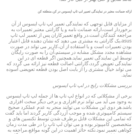
ارائه ضمانت معتبر در نمایندگی تعمیر لپ تاپ ایسوس در کن،منطقه کن
از مزایای قابل توجهی که نمایندگی تعمیر لپ تاپ ایسوس از آن
برخوردار است،ارائه ضمانت نامه و یا گارانتی معتبر تعمیرات به
مراجعه کنندگان است.در واقع تعمیرکاران پس از تعمیر لپ تاپ
asus،یک گارانتی به مشتری می دهند که نشان دهنده قابل اعتبار
بودن تعمیرات است و با استفاده از آن،کاربر می تواند در صورت
مشاهده مجدد مشکل مشابه در سیستم،آن را به صورت رایگان
توسط این نمایندگی تعمیر نماید.همچنین اگر قطعه ای در این
نمایندگی تعویض گردد،گارانتی اصالت قطعه نیز ارائه می گردد که
می تواند خیال مشتری را از بابت اصل بودن قطعه تعویضی آسوده
نماید.
بررسی مشکلات رایج در لپ تاپ ایسوس
برخی از مشکلاتی که در انواع لپ تاپ ها از جمله لپ تاپ ایسوس
به وجود می آید می تواند نرم افزاری و برخی دیگر سخت افزاری
باشد.هر دوی این مشکلات می توانند منجر به عدم عملکرد صحیح
سیستم کامپیوتری شده و موجب آزردگی کاربر گردند اما باید گفت
که تمامی این مشکلات قابل برطرف شدن توسط تکنسین های و
متخصصین کامپیوتر بوده و می توان لپ تاپ را در طی مدت زمان
کوتاهی تعمیر نمود.نکته حائز اهمیت در این گونه مواقع،مراجعه به