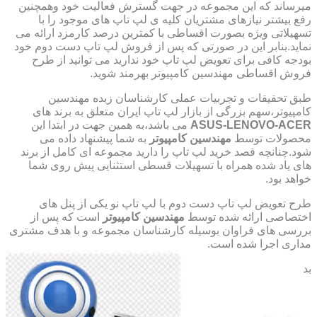
میرساند که این مجموعه در جهت گسترش فعالیت خود وهمچنین
رفع بیشتر نیازهای مشتریان کلیه ی لپ تاپ های موجود را با
تسهیلاتی ویژه بصورت اقساطی با کمترین درصد کارمزد ارائه می
نماید.بنابر این در صورتی که پس از فروش لپ تاپ دست دوم خود
بودجه کافی برای تعویض لپ تاپ خود ندارید می توانید از طرح
فروش اقساطی مهندسین کامپیوتر بهرمند شوید.
طبق تحقیقات و تجربیات عملی کارشناسان زبده مهندسین
کامپیوتر،سهم بزرگی از بازار لپ تاپ ایران متعلق به برند های
ASUS-LENOVO-ACER
می باشد،به همین جهت در ابتدا این
محصولات توسط
مهندسین کامپیوتر
به شما پیشنهاد داده می
شود.چنانچه قصد خرید لپ تاپ را دارید مجموعه ای کامل از برند
های یاد شده همراه با تسهیلات قسطی استثنایی پیش روی شما
خواهد بود.
طرح تعویض لپ تاپ دست دوم با لپ تاپ نو یکی از پنل های
اختصاصی ارائه شده توسط
مهندسین کامپیوتر
است که پس از
بررسی های فراوان بوسیله کارشناسان مجموعه و با هدف مشتری
مداری اجرا شده است.
بد