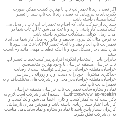
اگر قصد دارید تا تعمیر لپ تاپ با بهترین کیفیت ممکن صورت
بگیرد،باید به نیروهایی که قصد دارند تا لپ تاپ شما را تعمیر
کنند،اطمینان داشته باشید.
بسیاری از شرکت هایی که اقدام به تعمیرات لپ تاپ در محل می
کنند،کیفیت کار پایینی دارند و باعث می شود تا لپ تاپ شما در
مدت زمان کوتاهی،مشکلات بیشتری داشته باشد.
به فرض مثال،یک نیروی ضعیف و آماتور به محل کار شما می آید تا
تعمیر لپ تاپ انجام دهد و با انجام تعمیر CPU،باعث می شود تا
هارد شما دچار مشکل شود و یا اینکه قطعات مهمی مانند رم،آسیب
ببینند.
بنابراین،باید از استخدام اینگونه افراد،پرهیز کنید.خدمات تعمیر لپ
تاب خراسان،منطقه خراسان،با وجود بهترین متخصصین
خراسان،منطقه خراسانی در شرکت،توانسته است تا رضایت
حداکثری مشتریان خود را به دست آورد و روزانه در سراسر
خراسان،منطقه خراسان،در محل و در شرکت های مختلف،اقدام به
تعمیرات لپ تاپ کند.
نماد دو ستاره سایت تعمیر لپ تاب خراسان،منطقه خراسان
(https://www.lap-repair.ir)نشان دهنده اعتبار شرکت است.لازم به
ذکر است که به کمتر کسب و کاری اعطا می شود و یک کسب و
کار باید اعتبار بسیار زیادی داشته باشد و همچنین میزان نارضایتی
کاربران بسیار پایین باشد تا نماد دو ستاره و نماد ساماندهی مناسب
به آن شرکت تعلق بگیرد.