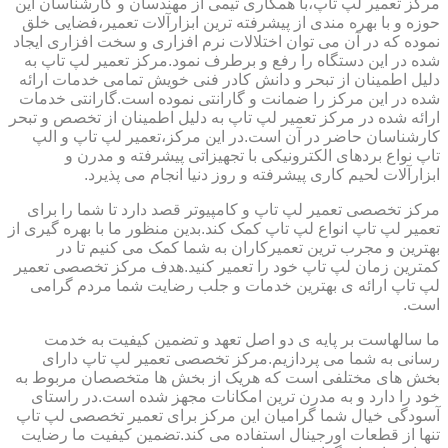
مرکز تعمیر لپ تاپ،با همکاری تیمی از مهندسان و کارشناسان این
حوزه و با بهره مندی از پیشرفته ترین ابزارآلات تعمیر،فضایی خلق
نموده که در آن می توان اختلالات نرم افزاری و سخت افزاری ایجاد
شده در این دستگاه را رفع و برطرف نمود.مرکز تعمیر لپ تاپ به
دلیل اطمینان از تبحر و دانش کادر فنی خویش تمامی خدمات ارائه
شده در این مرکز را ضمانت و گارانتی نموده است.گارانتی خدمات
ارائه شده در مرکز تعمیر لپ تاپ به دلیل اطمینان از تخصص و تبحر
کارشناسان حاضر در آن است.در این مرکز،تعمیر لپ تاپ و الپ
تاپ نواع بردهای الکترونیکی با تجهیزاتی پیشرفته و مدرن و
ابزارآلات لحیم کاری پیشرفته و روز دنیا انجام می پذیرد.
مرکز تخصصی تعمیر لپ تاپ و کامپیوتر قصد دارد تا شما را برای
تعمیر لپ تاپ انواع لپ تاپ کمک کند.بدین منظور ما با بهره گیری از
بهترین و مجرب ترین تعمیرکاران به شما کمک می کنیم تا در
کمترین زمان لپ تاپ خود را تعمیر کنید.هدف مرکز تخصصی تعمیر
لپ تاپ ارائه ی بهترین خدمات و جلب رضایت شما مردم گرامی
است.
ما سالهاست بر پایه ی دو اصل تعهد و تضمین کیفیت به خدمت
رسانی به شما می پردازیم.مرکز تخصصی تعمیر لپ تاپ دارای
بخش های مختلفی است که هریک از بخش ها متخصصان مربوط به
خود را دارد و به مدرن ترین امکانات مجهز شده است.در راستای
آسودگی خیال شما گرامیان این مرکز برای تعمیر تخصصی لپ تاپ
تنها از قطعات اورجینال استفاده می کند.تضمین کیفیت ما رضایت