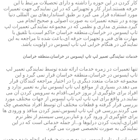
کار کردن در این حوزه را داشته و دارای تحصیلات مرتبط با این
حرفه هستند.ابزار کار و تجهیزاتی که در این نمایندگی جهت تعمیرات
مورد استفاده قرار می گیرد بر طبق استانداردهای بین المللی دنیا
بوده و در نتیجه تعمیرات به صورت اصولی و صحیح انجام می
گیرد.مشتری مداری و نظمی که در مجموعه نمایندگی تعمیرات لپ
تاپ ایسوس در خراسان،منطقه خراسان حاکم است،با تلفیق با
مهارت های فنی و تجهیزات حرفه ای،باعث شده تا مراجعه به این
نمایندگی در هنگام خرابی لپ تاپ ایسوس در اولویت باشد.
خدمات نمایندگی تعمیر لپ تاپ ایسوس در خراسان،منطقه خراسان
تنها تعمیرات در زمره خدمات ارائه شده توسط نمایندگی تعمیر لپ
تاپ ایسوس در خراسان،منطقه خراسان قرار نمی گیرد و این
مجموعه خدمات متعدد دیگری را در اختیار مراجعه کنندگان قرار
می دهد.در بسیاری از مواقع لپ تاپ ایسوس نیاز به تعمیر ندارد و
افراد برای جلوگیری از بروز خرابی،اقدام به سرویس کردن آن می
نمایند.در واقع برای لپ تاپ لپ تاپ ایسوس از جهات مختلف مورد
بررسی قرار گرفته و قطعات مختلف آن توسط افراد متخصص چک
می گردند.بررسی فن لپ تاپ ایسوس،تمیز کردن منافذ و ورودی ها
برای جلوگیری از ورود گرد و غبار،بررسی سیستم از نظر نرم
افزاری،آپدیت کردن درایوها و...از جمله خدماتی است که در این
نمایندگی به صورت تخصصی صورت می گیرد.
تعمیرات لپ تاپ ایسوس نیز به صورت حرفه ای انجام شده و جهت