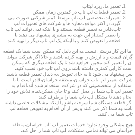
تعمیر مادربرد لپتاپ
تعمیر قطعات لپ تاپ در کمترین زمان ممکن
تعمیرات تخصصی لپ تاپ،توسط کمتر شرکتی صورت می
گیرد.در اکثر مواقع،مغازه ها و شرکت های تعمیرات لپ
تاپ،قادر به تعمیر قطعه نیستند و یا اینکه نمی توانند لپ تاپ
را تعمیر کنند.از این جهت به مشتری پیشنهاد می دهند تا
قطعه را تعویض کنند و یا اینکه یک لپ تاپ دیگر را تهیه کنند.
اما این کار درستی نیست.به این دلیل که ممکن است شما یک قطعه
گران قیمت و با ارزش را تهیه کرده باشید و حالا اگر شرکت نتواند
آن را تعمیر کند،مجبور خواهید شد تا یک قطعه دیگری که ممکن
است کارایی کمتری داشته باشد،روی لپ تاپ خود نصب کنید.
پس پیشنهاد می شود تا به جای تعویض،به دنبال تعمیر قطعه باشید.
شرکت تعمیر لپ تاب خراسان،منطقه خراسان،قادر است تا با
استفاده از متخصصینی که در شرکت استخدام شده اند،اقدام به
تعمیر لپ تاپ شما در محل کنند و تا جای ممکن،تمام تلاش خود را
انجام دهند تا مشکل لپ تاپ شما را برطرف کنند.
اگر قطعه دستگاه شما سوخته باشد یا اینکه مشکلات خاصی داشته
باشد،به شما ذکر می کنند و پس از آن اقدام به تعویض قطعه لپ
تاپ شما می کنند.
هیچ مشکلی وجود ندارد! خدمات تعمیر لپ تاب خراسان،منطقه
خراسان می تواند تمامی مشکلات لپ تاپ شما را حل کند.