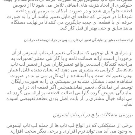
جلوگیری از ایجاد هزینه های اضافی تلاش می شود تا از تعویض
قطعه جلوگیری شده و در صورت امکان به ترمیم آن پرداخته
شود.اما در صورتی که قطعه ای قابل تعمیر نباشد،آن را به صورت
حرفه ای با قطعه ای جدید جایگزین می کنند تا در نهایت دستگاه
مانند سابق و حتی بهتر از قبل کار کند.
ارائه ضمانت معتبر در نمایندگی تعمیر لپ تاپ ایسوس در خراسان،منطقه خراسان
از مزایای قابل توجهی که نمایندگی تعمیر لپ تاپ ایسوس از آن
برخوردار است،ارائه ضمانت نامه و یا گارانتی معتبر تعمیرات به
مراجعه کنندگان است.در واقع تعمیرکاران پس از تعمیر لپ تاپ
asus،یک گارانتی به مشتری می دهند که نشان دهنده قابل اعتبار
بودن تعمیرات است و با استفاده از آن،کاربر می تواند در صورت
مشاهده مجدد مشکل مشابه در سیستم،آن را به صورت رایگان
توسط این نمایندگی تعمیر نماید.همچنین اگر قطعه ای در این
نمایندگی تعویض گردد،گارانتی اصالت قطعه نیز ارائه می گردد که
می تواند خیال مشتری را از بابت اصل بودن قطعه تعویضی آسوده
نماید.
بررسی مشکلات رایج در لپ تاپ ایسوس
برخی از مشکلاتی که در انواع لپ تاپ ها از جمله لپ تاپ ایسوس
به وجود می آید می تواند نرم افزاری و برخی دیگر سخت افزاری