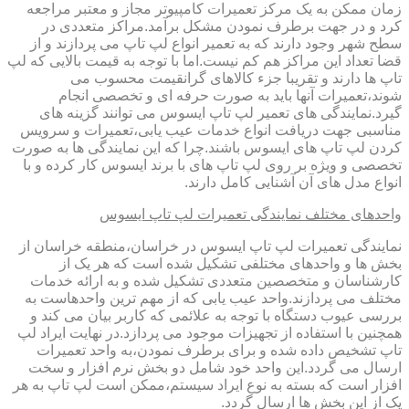
زمان ممکن به یک مرکز تعمیرات کامپیوتر مجاز و معتبر مراجعه
کرد و در جهت برطرف نمودن مشکل برآمد.مراکز متعددی در
سطح شهر وجود دارند که به تعمیر انواع لپ تاپ می پردازند و از
قضا تعداد این مراکز هم کم نیست.اما با توجه به قیمت بالایی که لپ
تاپ ها دارند و تقریبا جزء کالاهای گرانقیمت محسوب می
شوند،تعمیرات آنها باید به صورت حرفه ای و تخصصی انجام
گیرد.نمایندگی های تعمیر لپ تاپ ایسوس می توانند گزینه های
مناسبی جهت دریافت انواع خدمات عیب یابی،تعمیرات و سرویس
کردن لپ تاپ های ایسوس باشند.چرا که این نمایندگی ها به صورت
تخصصی و ویژه بر روی لپ تاپ های با برند ایسوس کار کرده و با
انواع مدل های آن آشنایی کامل دارند.
واحدهای مختلف نمایندگی تعمیرات لپ تاپ ایسوس
نمایندگی تعمیرات لپ تاپ ایسوس در خراسان،منطقه خراسان از
بخش ها و واحدهای مختلفی تشکیل شده است که هر یک از
کارشناسان و متخصصین متعددی تشکیل شده و به ارائه خدمات
مختلف می پردازند.واحد عیب یابی که از مهم ترین واحدهاست به
بررسی عیوب دستگاه با توجه به علائمی که کاربر بیان می کند و
همچنین با استفاده از تجهیزات موجود می پردازد.در نهایت ایراد لپ
تاپ تشخیص داده شده و برای برطرف نمودن،به واحد تعمیرات
ارسال می گردد.این واحد خود شامل دو بخش نرم افزار و سخت
افزار است که بسته به نوع ایراد سیستم،ممکن است لپ تاپ به هر
یک از این بخش ها ارسال گردد.