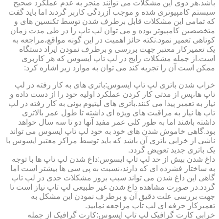
باشد.هر دوی این مشکلات می توانند منجر به عدم عملکرد صحیح
سیستم کامپیوتری شده و موجب آزردگی کاربر گردند اما باید گفت
که تمامی این مشکلات قابل برطرف شدن توسط تکنسین های و
متخصصین کامپیوتر بوده و می توان لپ تاپ را در طی مدت زمان
کوتاهی تعمیر نمود.نکته حائز اهمیت در این گونه مواقع،مراجعه به
یک تعمیرکار معتبر جهت بررسی و برطرف نمودن ایراد دستگاه
است.از جمله مشکلات رایج در لپ تاپ ایسوس که هر کاربری
ممکن است آن را تجربه کند می توان به موارد زیر اشاره کرد:
خراب شدن باتری لپ تاپ ایسوس:باتری های به کار رفته در لپ
تاپ ها،پس از مدتی کار کردن عملکرد اولیه خود را از دست داده و
نیاز به تعمیر پیدا می کنند.باتری های لیتیوم یونی به کار رفته در لپ
تاپ ها نیاز به مراقبت های ویژه ای داشته تا طول عمر بالاتری
داشته باشند اما به طور کلی عمر مفید آنها دو تا سه سال خواهد
بود.گاهی خاموش شدن های خود به خود لپ تاپ ایسوس می تواند
ناشی از خرابی باتری آن باشد که باید توسط مراکز معتبر ایسوس با
یک باتری جدید تعویض گردد.
داغ شدن بیش از حد لپ تاپ ایسوس:داغ شدن لپ تاپ ها با توجه
به ساختار فشرده ای که دارند،نسبت به پی سی ها بیشتر است اما
گاهی این داغ شدن می تواند سبب بروز مشکلات جدی در لپ تاپ
گردد.در صورت مشاهده داغ شدن غیر طبیعی لپ تاپ نیاز است تا
جهت بررسی علت دقیق آن و برطرف نمودن این مشکل به
تعمیرکار حرفه ای لپ تاپ مراجعه نمایید.
خرابی کارت گرافیک لپ تاپ ایسوس:کارت گرافیک از جمله