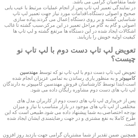
شما متقاضیان گرامی می باشد.
در نمایندگی تعمیر لپ تاپ پس از انجام عملیات مرتبط با عیب یابی
صحیح و اصولی دستگاه،اقدامات مورد نیاز جهت تعمیر لپ تاپ
شناسایی گشته و بر روی دستگاه اِعمال می گردند.پیاده سازی
اصولی و گام به گام مراحل تعمیر در این مرکز،سبب گشته تا غالب
اشکالات ایجاد شده در این دستگاه ها مرتفع گشته و لپ تاپ ها
کیفیت اولیه خویش را بازیابند.
تعویض لپ تاپ دست دوم با لپ تاپ نو
چیست؟
تعویض لپ تاپ دست دوم با لپ تاپ نو که توسط
مهندسین
کامپیوتر
و به منظور یاری رساندن به تمامی عزیزان انجام شده
است،ابتدا توسط کارشناسان فروش مهندسین کامپیوتر به دارندگان
لپ تاپ های دست دوم مشاوره رایگان داده می شود.
پس از خریداری لپ تاپ های دست دوم از کاربران مدل های
مختلفی از لپ تاپ های موجود در بازار متناسب با نیاز و میزان
بودجه اختصاصی،به شما پیشنهاد داده می شود.طبیعی است که این
طرح کاملا به نفع مشتری و در جهت رضایتمندی ایشان ایجاد شده
است.
همچنین ضمن تقدیر از شما مشتریان گرامی جهت بازدید روز افزون