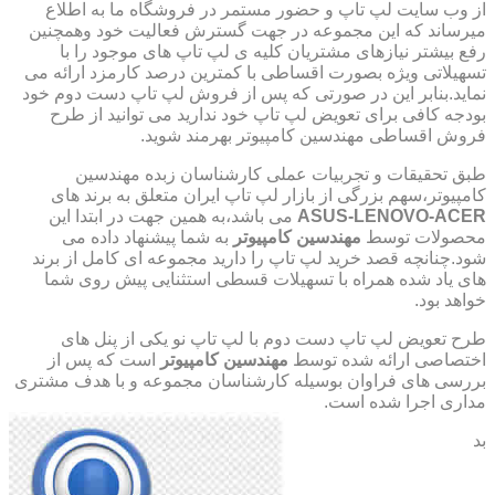
از وب سایت لپ تاپ و حضور مستمر در فروشگاه ما به اطلاع
میرساند که این مجموعه در جهت گسترش فعالیت خود وهمچنین
رفع بیشتر نیازهای مشتریان کلیه ی لپ تاپ های موجود را با
تسهیلاتی ویژه بصورت اقساطی با کمترین درصد کارمزد ارائه می
نماید.بنابر این در صورتی که پس از فروش لپ تاپ دست دوم خود
بودجه کافی برای تعویض لپ تاپ خود ندارید می توانید از طرح
فروش اقساطی مهندسین کامپیوتر بهرمند شوید.
طبق تحقیقات و تجربیات عملی کارشناسان زبده مهندسین
کامپیوتر،سهم بزرگی از بازار لپ تاپ ایران متعلق به برند های
ASUS-LENOVO-ACER
می باشد،به همین جهت در ابتدا این
محصولات توسط
مهندسین کامپیوتر
به شما پیشنهاد داده می
شود.چنانچه قصد خرید لپ تاپ را دارید مجموعه ای کامل از برند
های یاد شده همراه با تسهیلات قسطی استثنایی پیش روی شما
خواهد بود.
طرح تعویض لپ تاپ دست دوم با لپ تاپ نو یکی از پنل های
اختصاصی ارائه شده توسط
مهندسین کامپیوتر
است که پس از
بررسی های فراوان بوسیله کارشناسان مجموعه و با هدف مشتری
مداری اجرا شده است.
بد