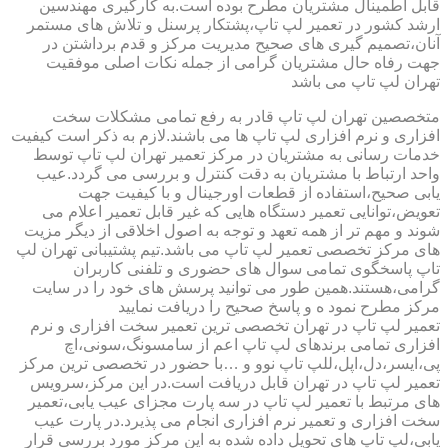
قابل اطمینال مشتریان مطرح بوده است.به کارگیری مهندسین
ارشد کشور در تعمیر لپ تاپ،پشتکار پرسنل و تلاش های مستمر
آنان،تصمیم گیری های صحیح مدیریت مرکز و قدم برداشتن در
جهت رفاه حال مشتریان گرامی از جمله نکات اصلی موفقیت
تهران لپ تاپ می باشد
متخصصین تهران لپ تاپ قادر به رفع تمامی مشکلات سخت
افزاری و نرم افزاری لپ تاپ ها می باشند.لازم به ذکر است کیفیت
خدمات رسانی به مشتریان در مرکز تعمیر تهران لپ تاپ توسط
واحد ارتباط با مشتریان به دقت کنترل و بررسی می گردد.عیب
یابی صحیح،استفاده از قطعات اورجینال و با کیفیت جهت
تعویض،توانایی تعمیر دستگاه هایی که غیر قابل تعمیر اعلام می
شوند و مهم تر از همه تعهد و توجه به اصول اخلاقی از دیگر مزیت
های مرکز تخصصی تعمیر لپ تاپ می باشد.تیم پشتیبانی تهران لپ
تاپ پاسخگوی تمامی سوال های حضوری و تلفنی کاربران
گرامی،هستند.همین طور می توانید پرسش های خود را در سایت
مرکز مطرح نمود ه و پاسخ صحیح را دریافت نمایید
تعمیر لپ تاپ در تهران تخصصی ترین تعمیر سخت افزاری و نرم
افزاری تمامی برندهای لپ تاپ اعم از سامسونگ،سونی،اچ
پی،ایسر،دل،اپل،للپ تاپ نوو و …با حضور در تخصصی ترین مرکز
تعمیر لپ تاپ در تهران قابل دریافت است.در این مرکز،سرویس
های مرتبط با تعمیر لپ تاپ در سه پارت مجزای عیب یابی،تعمیر
سخت افزاری و تعمیر نرم افزاری انجام می پذیرد.در پارت عیب
یابی،لپ تاپ های تحویل داده شده به این مرکز مورد بررسی قرار