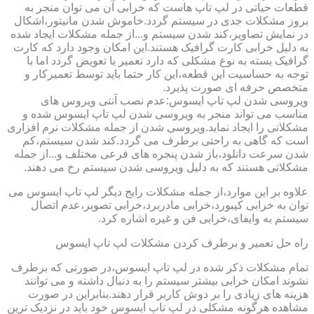
قطعات حیاتی در لپ تاپ هاست که خرابی آن می توان منجر به
بروز مشکلات جدی در سیستم گردد.خاموش شدن مانیتور،اشکال
در نمایش تصاویر،کند شدن سیستم و...از جمله مشکلات ایجاد شده
به دلیل خرابی کارت گرافیک هستند.این امکان وجود دارد که کارت
گرافیک بسته به نوع مشکلی که دارد تعمیر یا تعویض گردد اما با
توجه به حساسیت این قطعه،این کار حتما باید توسط تعمیرکار و
متخصص حرفه ای صورت پذیرد.
ویروسی شدن لپ تاپ ایسوس:عدم نصب آنتی ویروس های
مناسب می تواند منجر به ویروسی شدن لپ تاپ ایسوس شده و
مشکلاتی را ایجاد نماید.ویروسی شدن از جمله مشکلات نرم افزاری
است که گاهی به راحتی برطرف می گردد.کند شدن سیستم،کم
شدن سرعت دانلود،باز شدن پنجره های فرعی مختلف و...از جمله
مشکلاتی هستند که به دلیل ویروسی شدن سیستم رخ می دهند.
علاوه بر این موارد،از جمله مشکلات رایج دیگر لپ تاپ ایسوس می
توان به خرابی کیبورد،خرابی مادربرد،خرابی تصویر،عدم اتصال
سیستم به وایفای،خرابی فن و غیره اشاره کرد.
راه حل تعمیر و برطرف کردن مشکلات لپ تاپ ایسوس
تمام مشکلات ذکر شده در لپ تاپ ایسوس،در صورتی که برطرف
نشوند امکان خرابی بیشتر سیستم را به دنبال داشته و می توانند
هزینه های زیادی را بر دوش کاربر قرار دهند.بنابراین در صورت
مشاهده هرگونه مشکلی در لپ تاپ ایسوس خود باید در نزدیک ترین