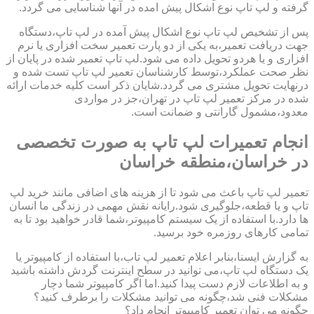
گرفته و لپ تاپ نوع اشکال پیش امده در آنها شناسایی می گردد.
پس از تشخیص لپ تاپ نوع اشکال پیش آمده در لپ تاپ،دستگاه
جهت دریافت تعمیر،به یکی از دو پارت تعمیر سخت افزاری یا نرم
افزاری و یا هردو تحویل داده می شود.لپ تاپ تعمیر شده در پایان از
نظر صحت عملکرد،توسط کارشناسان تعمیر لپ تاپ تست شده و
درنهایت تحویل مشتری می گردد.شایان ذکر است کلیه خدمات ارائه
شده در مرکز تعمیر لپ تاپ در تهران،جز در مواردی
معدود،مشمول گارانتی و ضمانت است.
انجام تعمیرات لپ تاپ به صورت تخصصی
در خراسان،منطقه خراسان
تعمیر لپ تاپ باعث می شود تا از هزینه های اضافی مانند خرید لپ
تاپ و یا قطعه،جلوگیری شود.رایانه نقش مهمی در زندگی ما انسان
ها دارد.با استفاده از یک سیستم کامپیوتر،شما قادر خواهید بود تا به
تمامی کارهای روزمره خود برسید.
به گزارش ایسنا،بنابر اعلام تعمیر لپ تاب،با استفاده از کامپیوتر یا
یک دستگاه لپ تاپ،می توانید در سطح اینترنت گردش داشته باشید
و به اطلاعات لازم دست پیدا کنید.اما اگر کامپیوتر شما دچار
مشکلات فنی شد،چگونه می توانید مشکلات را برطرف کنید؟
چگونه می توان تعمیر کامپیوتر انجام داد؟