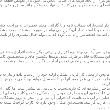
یری از ایجاد هزینه های اضافی تلاش می شود تا از تعویض قطعه جلو
ای جدید جایگزین می کنند تا در نهایت دستگاه مانند سابق و حتی بهتر 
ت است و با استفاده از آن،کاربر می تواند در صورت مشاهده مجدد مش
تی اصالت قطعه نیز ارائه می گردد که می تواند خیال مشتری را از باب
 وجود می آید می تواند نرم افزاری و برخی دیگر سخت افزاری باشد.ه
ی این مشکلات قابل برطرف شدن توسط تکنسین های و متخصصین کامپیو
معتبر جهت بررسی و برطرف نمودن ایراد دستگاه است.از جمله مشکلات 
 از مدتی کار کردن عملکرد اولیه خود را از دست داده و نیاز به تعمیر
 اما به طور کلی عمر مفید آنها دو تا سه سال خواهد بود.گاهی خاموش
ردد.
ساختار فشرده ای که دارند،نسبت به پی سی ها بیشتر است اما گاهی 
علت دقیق آن و برطرف نمودن این مشکل به تعمیرکار حرفه ای لپ ت
یاتی در لپ تاپ هاست که خرابی آن می توان منجر به بروز مشکلات
ی کارت گرافیک هستند.این امکان وجود دارد که کارت گرافیک بسته به 
 پذیرد.