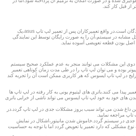
گیری شده و در صورت امکان به ترمیم آن پرداخته شود.اما در
از قبل کار کند.
از مزایای قابل توجهی که نمایندگی تعمیر لپ تاپ ایسوس از آن برخوردار است،ارائه ضمانت نامه و یا گارانتی معتبر تعمیرات به مراجعه کنندگان است.در واقع تعمیرکاران پس از تعمیر لپ تاپ asus،یک
کل مشابه در سیستم،آن را به صورت رایگان توسط این نمایندگی
ت اصل بودن قطعه تعویضی آسوده نماید.
ر دوی این مشکلات می توانند منجر به عدم عملکرد صحیح سیستم
تر بوده و می توان لپ تاپ را در طی مدت زمان کوتاهی تعمیر
رایج در لپ تاپ ایسوس که هر کاربری ممکن است آن را تجربه کند
 پیدا می کنند.باتری های لیتیوم یونی به کار رفته در لپ تاپ ها
 شدن های خود به خود لپ تاپ ایسوس می تواند ناشی از خرابی باتری
این داغ شدن می تواند سبب بروز مشکلات جدی در لپ تاپ گردد.در
اپ مراجعه نمایید.
 جدی در سیستم گردد.خاموش شدن مانیتور،اشکال در نمایش
نوع مشکلی که دارد تعمیر یا تعویض گردد اما با توجه به حساسیت