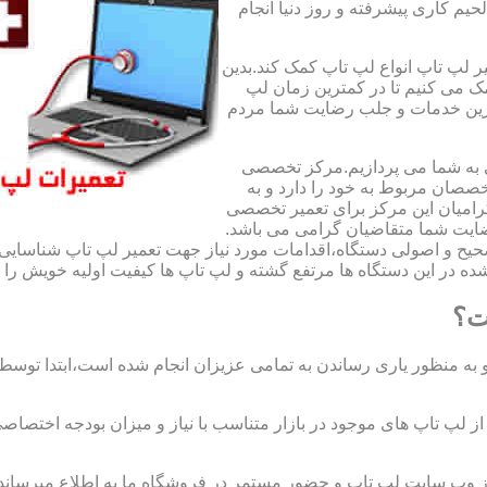
لحیم کاری پیشرفته و روز دنیا انجام
ر لپ تاپ انواع لپ تاپ کمک کند.بدین
مک می کنیم تا در کمترین زمان لپ
هترین خدمات و جلب رضایت شما مردم
ی به شما می پردازیم.مرکز تخصصی
صان مربوط به خود را دارد و به
امیان این مرکز برای تعمیر تخصصی
ضایت شما متقاضیان گرامی می باشد.
صحیح و اصولی دستگاه،اقدامات مورد نیاز جهت تعمیر لپ تاپ شناسایی 
ه در این دستگاه ها مرتفع گشته و لپ تاپ ها کیفیت اولیه خویش را باز
ت؟
 به منظور یاری رساندن به تمامی عزیزان انجام شده است،ابتدا توس
لپ تاپ های موجود در بازار متناسب با نیاز و میزان بودجه اختصاصی
از وب سایت لپ تاپ و حضور مستمر در فروشگاه ما به اطلاع میرسان