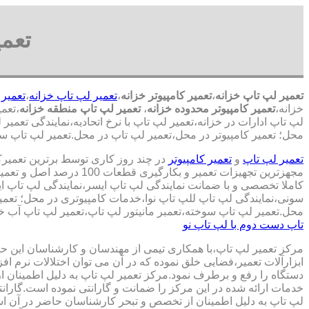
تعمی
تعمیر لپ تاپ خزانه
،
تعمیر کامپیوتر خزانه
،
تعمیر لپ تاپ خزانه
،
تعمیر 
خزانه،
تعمیر کامپیوتر محدوده خزانه
،
تعمیر لپ تاپ منطقه خزانه
،تعم
لپ تاپ ادارات در خزانه،تعمیر لپ تاپ با نرخ اتحادیه،نمایندگی تعمیر
محل؛ تعمیر کامپیوتر در محل،تعمیر لپ تاپ در محل.تعمیر لپ تاپ سوخ
تعمیر لپ تاپ
و
تعمیر کامپیوتر
در چند روز کاری توسط برترین تعمیر
مجهزترین تجهیزات تعمیر و بکارگ
کاملا تخصصی و با ضمانت نمایندگی لپ تاپ ایسر،نمایندگی لپ تاپ 
سونی،نمایندگی لپ تاپ للپ تاپ نوا،خدمات کامپیوتری در محل؛ تعمیر
محل.تعمیر لپ تاپ سوخته،تعمبر مانیتور لپ تاپ،تعمیر لپ تاپ آب خو
تاپ دست دوم با لپ تاپ نو
مرکز تعمیر لپ تاپ،با همکاری تیمی از مهندسان و کارشناسان این حوز
ابزارآلات تعمیر،فضایی خلق نموده که در آن می توان اختلالات نرم اف
دستگاه را رفع و برطرف نمود.مرکز تعمیر لپ تاپ به دلیل اطمینان ا
خدمات ارائه شده در این مرکز را ضمانت و گارانتی نموده است.گاران
لپ تاپ به دلیل اطمینان از تخصص و تبحر کارشناسان حاضر در آن اس