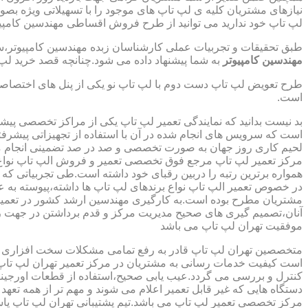
نیازهای مشتریان کلیه ی لپ تاپ های موجود را با تسهیلاتی ویژه ب
لپ تاپ خود ندارید می توانید از طرح فروش اقساطی مهندسین کامپیو
طبق تحقیقات و تجربیات عملی کارشناسان زبده مهندسین کامپیوتر،سهم
مهندسین کامپیوتر
به شما پیشنهاد داده می شود.چنانچه قصد خرید لپ 
طرح تعویض لپ تاپ دست دوم با لپ تاپ نو یکی از پنل های اختصاص
است.
بد نیست بدانید که نمایندگی تعمیر لپ تاپ یکی از مراکز تخصصی پیش
است که سرویس های انجام شده در آن با استفاده از تجهیزاتی پیشرفته
لحیم کاری روز جهان به صورت تخصصی و صد در صد تضمینی انجام م
مرکز تعمیر لپ تاپ مرجع فوق تخصصی تعمیر و فروش الپ تاپ نواع بر
همواره برترین رتبه را دربین رقبای خود داشته است.طی تجربیاتی ک
در خصوص تعمیر الپ تاپ نواع برندهای لپ تاپ ها داشته،پیوسته به ع
مشتریان مطرح بوده است.به کارگیری مهندسین ارشد کشور در تعمیر
آنان،تصمیم گیری های صحیح مدیریت مرکز و قدم برداشتن در جهت ر
موفقیت تهران لپ تاپ می باشد
متخصصین تهران لپ تاپ قادر به رفع تمامی مشکلات سخت افزاری و ن
است کیفیت خدمات رسانی به مشتریان در مرکز تعمیر تهران لپ تاپ 
کنترل و بررسی می گردد.عیب یابی صحیح،استفاده از قطعات اورجینال
دستگاه هایی که غیر قابل تعمیر اعلام می شوند و مهم تر از همه تعهد
مرکز تخصصی تعمیر لپ تاپ می باشد.تیم پشتیبانی تهران لپ تاپ پ