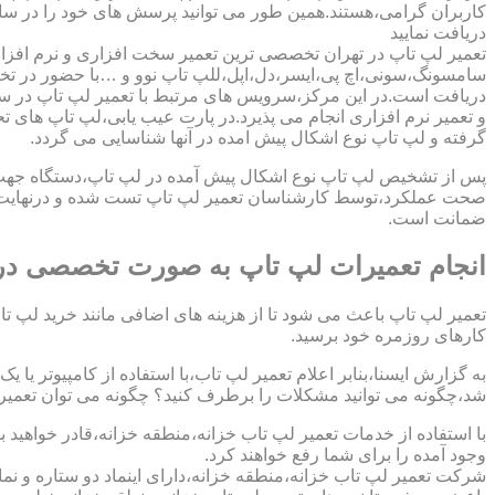
کاربران گرامی،هستند.همین طور می توانید پرسش های خود را در سا
دریافت نمایید
تعمیر لپ تاپ در تهران تخصصی ترین تعمیر سخت افزاری و نرم افزار
سامسونگ،سونی،اچ پی،ایسر،دل،اپل،للپ تاپ نوو و …با حضور در تخص
دریافت است.در این مرکز،سرویس های مرتبط با تعمیر لپ تاپ در س
و تعمیر نرم افزاری انجام می پذیرد.در پارت عیب یابی،لپ تاپ های ت
گرفته و لپ تاپ نوع اشکال پیش امده در آنها شناسایی می گردد.
پس از تشخیص لپ تاپ نوع اشکال پیش آمده در لپ تاپ،دستگاه جهت دری
صحت عملکرد،توسط کارشناسان تعمیر لپ تاپ تست شده و درنهایت تح
ضمانت است.
انجام تعمیرات لپ تاپ به صورت تخصصی در 
تعمیر لپ تاپ باعث می شود تا از هزینه های اضافی مانند خرید لپ تاپ
کارهای روزمره خود برسید.
به گزارش ایسنا،بنابر اعلام تعمیر لپ تاب،با استفاده از کامپیوتر یا
شد،چگونه می توانید مشکلات را برطرف کنید؟ چگونه می توان تعمیر کا
با استفاده از خدمات تعمیر لپ تاب خزانه،منطقه خزانه،قادر خواهید 
وجود آمده را برای شما رفع خواهند کرد.