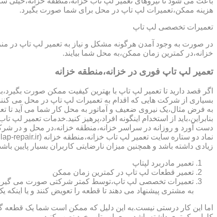
باعث می شود تا نیروهای تعمیر لپ تاب خزانه،منطقه خزانه،خیلی سریع
هزینه ممکن،تعمیرات لپ تاپ در محل برای شما صورت بگیرد.
تعمیرات تخصصی لپ تاپ
در صورت به وجود آمدن هرگونه مشکل و نیاز به تعمیر لپ تاپ در م
خزانه،در کمترین زمان ممکن،به محل شما بیایند.
تعمیر لپ تاپ فوری در خزانه،منطقه خزانه
اگر قصد دارید تا تعمیر لپ تاپ با بهترین کیفیت ممکن صورت بگیرد،باید
بسیاری از شرکت هایی که اقدام به تعمیرات لپ تاپ در محل می کنند
به فرض مثال،یک نیروی ضعیف و آماتور به محل کار شما می آید تا تعمیر لپ تاپ انجام دهد و با انجام تعمیر CPU،باعث می شود تا ه
بنابراین،باید از استخدام اینگونه افراد،پرهیز کنید.خدمات تعمیر ل
دست آورد و روزانه در سراسر خزانه،منطقه خزانه،در محل و در شرک
زیادی داشته باشد و همچنین میزان نارضایتی کاربران بسیار پایین باش
تعمیر مادربرد لپتاپ
تعمیر قطعات لپ تاپ در کمترین زمان ممکن
تعمیرات تخصصی لپ تاپ،توسط کمتر شرکتی صورت می گیرد.در اکث
به مشتری پیشنهاد می دهند تا قطعه را تعویض کنند و یا اینکه یک 
اما این کار درستی نیست.به این دلیل که ممکن است شما یک قطعه گرا
کارایی کمتری داشته باشد،روی لپ تاپ خود نصب کنید.