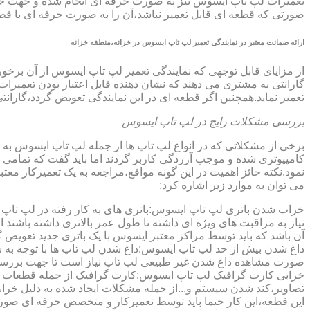
تعمیرات لپ تاپ ایسوس نیز به صورت حرفه ای انجام شده و جهت جلوگ
صورتی که قطعه ای قابل تعمیر نباشد،آن را به صورت حرفه ای با قطعه 
ارائه ضمانت معتبر در نمایندگی تعمیر لپ تاپ ایسوس در خزانه،منطقه خزانه
گارانتی به مشتری می دهند که نشان دهنده قابل اعتبار بودن تعمیرا
تعمیر نماید.همچنین اگر قطعه ای در این نمایندگی تعویض گردد،گاران
بررسی مشکلات رایج در لپ تاپ ایسوس
برخی از مشکلاتی که در انواع لپ تاپ ها از جمله لپ تاپ ایسوس به
کامپیوتری شده و موجب آزردگی کاربر گردند اما باید گفت که تمام
نمود.نکته حائز اهمیت در این گونه مواقع،مراجعه به یک تعمیرکار 
می توان به موارد زیر اشاره کرد:
خراب شدن باتری لپ تاپ ایسوس:باتری های به کار رفته در لپ تاپ ها،پس
نیاز به مراقبت های ویژه ای داشته تا طول عمر بالاتری داشته باشند
آن باشد که باید توسط مراکز معتبر ایسوس با یک باتری جدید تعویض گ
داغ شدن بیش از حد لپ تاپ ایسوس:داغ شدن لپ تاپ ها با توجه به 
صورت مشاهده داغ شدن غیر طبیعی لپ تاپ نیاز است تا جهت بررسی 
خرابی کارت گرافیک لپ تاپ ایسوس:کارت گرافیک از جمله قطعات ح
تصاویر،کند شدن سیستم و...از جمله مشکلات ایجاد شده به دلیل خراب
این قطعه،این کار حتما باید توسط تعمیرکار و متخصص حرفه ای صورت