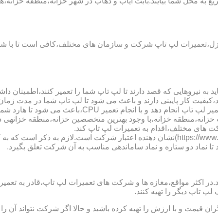
 به محل شما بیایند.بابت ایاب و ذهاب در شهر خزانه،منطقه خزانه،هی
نزل،تعمیرات لپ تاپ شرکت و سازمان های مختلف،کافی است تا با شمار
 به نیروهایی که قصد دارند تا لپ تاپ شما را تعمیر کنند،اطمینان داشت
،کیفیت کار پایینی دارند و باعث می شود تا لپ تاپ شما در مدت زما
ارد شما دچار مشکل شود و یا اینکه قطعات مهمی مانند رم،آسیب ببینند.
پ تاب خزانه،منطقه خزانه،با وجود بهترین متخصصین خزانه،منطقه خزانه
ت های مختلف،اقدام به تعمیرات لپ تاپ کند.
نماد دو ستاره سایت تعمیر لپ تاب خزانه،منطقه خزانه (https://www.lap-repair.ir)نشان دهن
د تا نماد دو ستاره و نماد ساماندهی مناسب به آن شرکت تعلق بگیرد.
ر مواقع،مغازه ها و شرکت های تعمیرات لپ تاپ،قادر به تعمیر قطعه ن
لپ تاپ دیگر را تهیه کنند.
ن قیمت و با ارزش را تهیه کرده باشید و حالا اگر شرکت نتواند آن ر