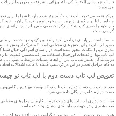
تاپ نواع بردهای الکترونیکی با تجهیزاتی پیشرفته و مدرن و ابزارآلات 
می پذیرد.
مرکز تخصصی تعمیر لپ تاپ و کامپیوتر قصد دارد تا شما را برای تعمی
منظور ما با بهره گیری از بهترین و مجرب ترین تعمیرکاران به شما ک
تاپ خود را تعمیر کنید.هدف مرکز تخصصی تعمیر لپ تاپ ارائه ی ب
گرامی است.
ما سالهاست بر پایه ی دو اصل تعهد و تضمین کیفیت به خدمت رسان
تعمیر لپ تاپ دارای بخش های مختلفی است که هریک از بخش ها متخص
مدرن ترین امکانات مجهز شده است.در راستای آسودگی خیال شما گر
لپ تاپ تنها از قطعات اورجینال استفاده می کند.تضمین کیفیت ما ر
در نمایندگی تعمیر لپ تاپ پس از انجام عملیات مرتبط با عیب یابی 
به گام مراحل تعمیر در این مرکز،سبب گشته تا غالب اشکالات ایجاد شد
تعویض لپ تاپ دست دوم با لپ تاپ نو چیس
تعویض لپ تاپ دست دوم با لپ تاپ نو که توسط
مهندسین کامپیوتر
و
دست دوم مشاوره رایگان داده می شود.
پس از خریداری لپ تاپ های دست دوم از کاربران مدل های مختلفی از 
نفع مشتری و در جهت رضایتمندی ایشان ایجاد شده است.
همچنین ضمن تقدیر از شما مشتریان گرامی جهت بازدید روز افزون 