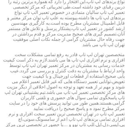
نواع برندهای لپ تاپ،این افتخار را دارد که همواره برترین رتبه را
دربین رقبای خود داشته است.طی تجربیاتی که مرکز تخصصی
تعمیر لپ تاپ سالیان متمادی در خصوص تعمیر الپ تاپ نواع
برندهای لپ تاپ ها داشته،پیوسته به علپ تاپ نوان مرکز معتبر و
قابل اطمینال مشتریان مطرح بوده است.به کارگیری مهندسین
ارشد کشور در تعمیر لپ تاپ،پشتکار پرسنل و تلاش های مستمر
آنان،تصمیم گیری های صحیح مدیریت مرکز و قدم برداشتن در
جهت رفاه حال مشتریان گرامی از جمله نکات اصلی موفقیت
تهران لپ تاپ می باشد
متخصصین تهران لپ تاپ قادر به رفع تمامی مشکلات سخت
افزاری و نرم افزاری لپ تاپ ها می باشند.لازم به ذکر است کیفیت
خدمات رسانی به مشتریان در مرکز تعمیر تهران لپ تاپ توسط
واحد ارتباط با مشتریان به دقت کنترل و بررسی می گردد.عیب
یابی صحیح،استفاده از قطعات اورجینال و با کیفیت جهت
تعویض،توانایی تعمیر دستگاه هایی که غیر قابل تعمیر اعلام می
شوند و مهم تر از همه تعهد و توجه به اصول اخلاقی از دیگر مزیت
های مرکز تخصصی تعمیر لپ تاپ می باشد.تیم پشتیبانی تهران لپ
تاپ پاسخگوی تمامی سوال های حضوری و تلفنی کاربران
گرامی،هستند.همین طور می توانید پرسش های خود را در سایت
مرکز مطرح نمود ه و پاسخ صحیح را دریافت نمایید
تعمیر لپ تاپ در تهران تخصصی ترین تعمیر سخت افزاری و نرم
افزاری تمامی برندهای لپ تاپ اعم از سامسونگ،سونی،اچ
پی،ایسر،دل،اپل،للپ تاپ نوو و …با حضور در تخصصی ترین مرکز