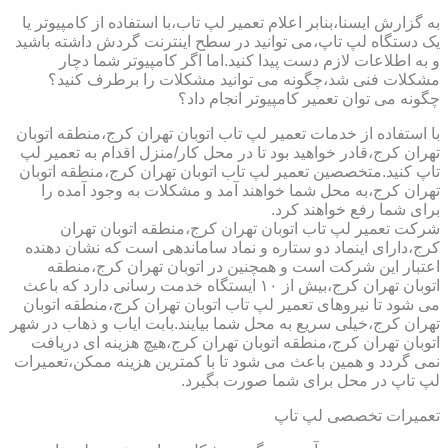
به گزارش ایسنا،بنابر اعلام تعمیر لپ تاب،با استفاده از کامپیوتر یا
یک دستگاه لپ تاپ،می توانید در سطح اینترنت گردش داشته باشید
و به اطلاعات لازم دست پیدا کنید.اما اگر کامپیوتر شما دچار
مشکلات فنی شد،چگونه می توانید مشکلات را برطرف کنید؟
چگونه می توان تعمیر کامپیوتر انجام داد؟
با استفاده از خدمات تعمیر لپ تاب اتوبان تهران کرج،منطقه اتوبان
تهران کرج،قادر خواهید بود تا در محل کار/منزل اقدام به تعمیر لپ
تاپ کنید.متخصصین تعمیر لپ تاب اتوبان تهران کرج،منطقه اتوبان
تهران کرج،به محل شما خواهند آمد و مشکلات به وجود آمده را
برای شما رفع خواهند کرد.
شرکت تعمیر لپ تاب اتوبان تهران کرج،منطقه اتوبان تهران
کرج،دارای اینماد دو ستاره و نماد ساماندهی است که نشان دهنده
اعتبار این شرکت است و همچنین در اتوبان تهران کرج،منطقه
اتوبان تهران کرج،بیش از ۱۰ ایستگاه خدمت رسانی دارد که باعث
می شود تا نیروهای تعمیر لپ تاب اتوبان تهران کرج،منطقه اتوبان
تهران کرج،خیلی سریع به محل شما بیایند.بابت ایاب و ذهاب در شهر
اتوبان تهران کرج،منطقه اتوبان تهران کرج،هیچ هزینه ای دریافت
نمی گردد و همین باعث می شود تا با کمترین هزینه ممکن،تعمیرات
لپ تاپ در محل برای شما صورت بگیرد.
تعمیرات تخصصی لپ تاپ