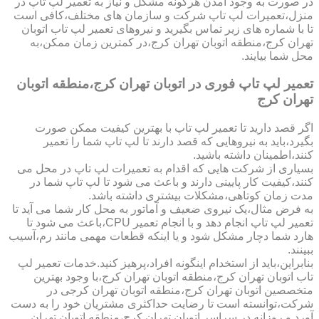
در صورت به وجود آمدن هرگونه مشکل و نیاز به تعمیر لپ تاپ در
منزل،تعمیرات لپ تاپ شرکت و سازمان های مختلف،کافی است
تا با شماره های زیر تماس بگیرید و نیروهای تعمیر لپ تاب اتوبان
تهران کرج،منطقه اتوبان تهران کرج،در کمترین زمان ممکن،به
محل شما بیایند.
تعمیر لپ تاپ فوری در اتوبان تهران کرج،منطقه اتوبان
تهران کرج
اگر قصد دارید تا تعمیر لپ تاپ با بهترین کیفیت ممکن صورت
بگیرد،باید به نیروهایی که قصد دارند تا لپ تاپ شما را تعمیر
کنند،اطمینان داشته باشید.
بسیاری از شرکت هایی که اقدام به تعمیرات لپ تاپ در محل می
کنند،کیفیت کار پایینی دارند و باعث می شود تا لپ تاپ شما در
مدت زمان کوتاهی،مشکلات بیشتری داشته باشد.
به فرض مثال،یک نیروی ضعیف و آماتور به محل کار شما می آید تا
تعمیر لپ تاپ انجام دهد و با انجام تعمیر CPU،باعث می شود تا
هارد شما دچار مشکل شود و یا اینکه قطعات مهمی مانند رم،آسیب
ببینند.
بنابراین،باید از استخدام اینگونه افراد،پرهیز کنید.خدمات تعمیر لپ
تاب اتوبان تهران کرج،منطقه اتوبان تهران کرج،با وجود بهترین
متخصصین اتوبان تهران کرج،منطقه اتوبان تهران کرجی در
شرکت،توانسته است تا رضایت حداکثری مشتریان خود را به دست
آورد و روزانه در سراسر اتوبان تهران کرج،منطقه اتوبان تهران