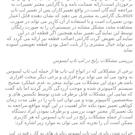
برخوردار است،ارائه ضمانت نامه و یا گارانتی معتبر تعمیرات به
مراجعه کنندگان است.در واقع تعمیرکاران پس از تعمیر لپ تاپ
asus،یک گارانتی به مشتری می دهند که نشان دهنده قابل اعتبار
بودن تعمیرات است و با استفاده از آن،کاربر می تواند در صورت
مشاهده مجدد مشکل مشابه در سیستم،آن را به صورت رایگان
توسط این نمایندگی تعمیر نماید.همچنین اگر قطعه ای در این
نمایندگی تعویض گردد،گارانتی اصالت قطعه نیز ارائه می گردد که
می تواند خیال مشتری را از بابت اصل بودن قطعه تعویضی آسوده
نماید.
بررسی مشکلات رایج در لپ تاپ ایسوس
برخی از مشکلاتی که در انواع لپ تاپ ها از جمله لپ تاپ ایسوس
به وجود می آید می تواند نرم افزاری و برخی دیگر سخت افزاری
باشد.هر دوی این مشکلات می توانند منجر به عدم عملکرد صحیح
سیستم کامپیوتری شده و موجب آزردگی کاربر گردند اما باید گفت
که تمامی این مشکلات قابل برطرف شدن توسط تکنسین های و
متخصصین کامپیوتر بوده و می توان لپ تاپ را در طی مدت زمان
کوتاهی تعمیر نمود.نکته حائز اهمیت در این گونه مواقع،مراجعه به
یک تعمیرکار معتبر جهت بررسی و برطرف نمودن ایراد دستگاه
است.از جمله مشکلات رایج در لپ تاپ ایسوس که هر کاربری
ممکن است آن را تجربه کند می توان به موارد زیر اشاره کرد:
خراب شدن باتری لپ تاپ ایسوس:باتری های به کار رفته در لپ