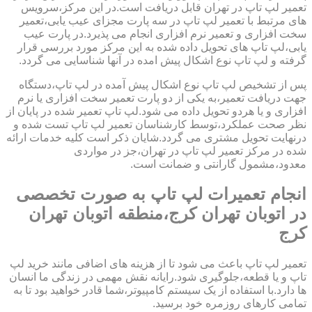
تعمیر لپ تاپ در تهران قابل دریافت است.در این مرکز،سرویس
های مرتبط با تعمیر لپ تاپ در سه پارت مجزای عیب یابی،تعمیر
سخت افزاری و تعمیر نرم افزاری انجام می پذیرد.در پارت عیب
یابی،لپ تاپ های تحویل داده شده به این مرکز مورد بررسی قرار
گرفته و لپ تاپ نوع اشکال پیش امده در آنها شناسایی می گردد.
پس از تشخیص لپ تاپ نوع اشکال پیش آمده در لپ تاپ،دستگاه
جهت دریافت تعمیر،به یکی از دو پارت تعمیر سخت افزاری یا نرم
افزاری و یا هردو تحویل داده می شود.لپ تاپ تعمیر شده در پایان از
نظر صحت عملکرد،توسط کارشناسان تعمیر لپ تاپ تست شده و
درنهایت تحویل مشتری می گردد.شایان ذکر است کلیه خدمات ارائه
شده در مرکز تعمیر لپ تاپ در تهران،جز در مواردی
معدود،مشمول گارانتی و ضمانت است.
انجام تعمیرات لپ تاپ به صورت تخصصی
در اتوبان تهران کرج،منطقه اتوبان تهران
کرج
تعمیر لپ تاپ باعث می شود تا از هزینه های اضافی مانند خرید لپ
تاپ و یا قطعه،جلوگیری شود.رایانه نقش مهمی در زندگی ما انسان
ها دارد.با استفاده از یک سیستم کامپیوتر،شما قادر خواهید بود تا به
تمامی کارهای روزمره خود برسید.