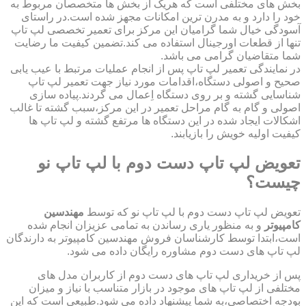
بخش های مختلفی است که هریک از بخش ها متخصصان مربوط به
خود را دارد و به مدرن ترین امکانات مجهز شده است.در راستای
آسودگی خیال شما گرامیان این مرکز برای تعمیر تخصصی لپ تاپ
تنها از قطعات اورجینال استفاده می کند.تضمین کیفیت ما رضایت
شما متقاضیان گرامی می باشد.
در نمایندگی تعمیر لپ تاپ پس از انجام عملیات مرتبط با عیب یابی
صحیح و اصولی دستگاه،اقدامات مورد نیاز جهت تعمیر لپ تاپ
شناسایی گشته و بر روی دستگاه اِعمال می گردند.پیاده سازی
اصولی و گام به گام مراحل تعمیر در این مرکز،سبب گشته تا غالب
اشکالات ایجاد شده در این دستگاه ها مرتفع گشته و لپ تاپ ها
کیفیت اولیه خویش را بازیابند.
تعویض لپ تاپ دست دوم با لپ تاپ نو
چیست؟
تعویض لپ تاپ دست دوم با لپ تاپ نو که توسط
مهندسین
کامپیوتر
و به منظور یاری رساندن به تمامی عزیزان انجام شده
است،ابتدا توسط کارشناسان فروش مهندسین کامپیوتر به دارندگان
لپ تاپ های دست دوم مشاوره رایگان داده می شود.
پس از خریداری لپ تاپ های دست دوم از کاربران مدل های
مختلفی از لپ تاپ های موجود در بازار متناسب با نیاز و میزان
بودجه اختصاصی،به شما پیشنهاد داده می شود.طبیعی است که این