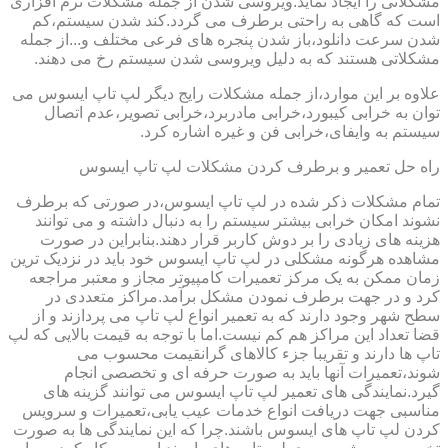
مشکلاتی را ایجاد نماید.ویروسی شدن از جمله مشکلات نرم افزاری
است که گاهی به راحتی برطرف می گردد.کند شدن سیستم،کم
شدن سرعت دانلود،باز شدن پنجره های فرعی مختلف و...از جمله
مشکلاتی هستند که به دلیل ویروسی شدن سیستم رخ می دهند.
علاوه بر این موارد،از جمله مشکلات رایج دیگر لپ تاپ ایسوس می
توان به خرابی کیبورد،خرابی مادربرد،خرابی تصویر،عدم اتصال
سیستم به وایفای،خرابی فن و غیره اشاره کرد.
راه حل تعمیر و برطرف کردن مشکلات لپ تاپ ایسوس
تمام مشکلات ذکر شده در لپ تاپ ایسوس،در صورتی که برطرف
نشوند امکان خرابی بیشتر سیستم را به دنبال داشته و می توانند
هزینه های زیادی را بر دوش کاربر قرار دهند.بنابراین در صورت
مشاهده هرگونه مشکلی در لپ تاپ ایسوس خود باید در نزدیک ترین
زمان ممکن به یک مرکز تعمیرات کامپیوتر مجاز و معتبر مراجعه
کرد و در جهت برطرف نمودن مشکل برآمد.مراکز متعددی در
سطح شهر وجود دارند که به تعمیر انواع لپ تاپ می پردازند و از
قضا تعداد این مراکز هم کم نیست.اما با توجه به قیمت بالایی که لپ
تاپ ها دارند و تقریبا جزء کالاهای گرانقیمت محسوب می
شوند،تعمیرات آنها باید به صورت حرفه ای و تخصصی انجام
گیرد.نمایندگی های تعمیر لپ تاپ ایسوس می توانند گزینه های
مناسبی جهت دریافت انواع خدمات عیب یابی،تعمیرات و سرویس
کردن لپ تاپ های ایسوس باشند.چرا که این نمایندگی ها به صورت