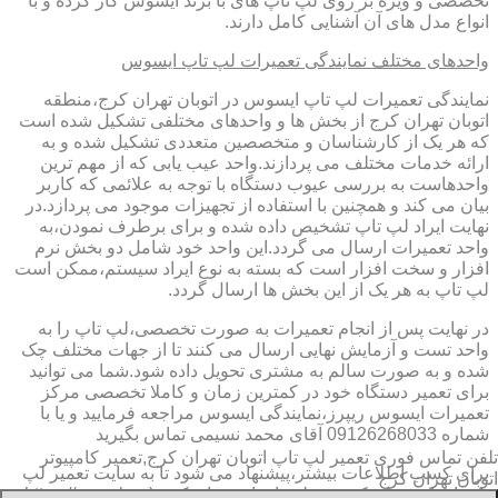
تخصصی و ویژه بر روی لپ تاپ های با برند ایسوس کار کرده و با
انواع مدل های آن آشنایی کامل دارند.
واحدهای مختلف نمایندگی تعمیرات لپ تاپ ایسوس
نمایندگی تعمیرات لپ تاپ ایسوس در اتوبان تهران کرج،منطقه
اتوبان تهران کرج از بخش ها و واحدهای مختلفی تشکیل شده است
که هر یک از کارشناسان و متخصصین متعددی تشکیل شده و به
ارائه خدمات مختلف می پردازند.واحد عیب یابی که از مهم ترین
واحدهاست به بررسی عیوب دستگاه با توجه به علائمی که کاربر
بیان می کند و همچنین با استفاده از تجهیزات موجود می پردازد.در
نهایت ایراد لپ تاپ تشخیص داده شده و برای برطرف نمودن،به
واحد تعمیرات ارسال می گردد.این واحد خود شامل دو بخش نرم
افزار و سخت افزار است که بسته به نوع ایراد سیستم،ممکن است
لپ تاپ به هر یک از این بخش ها ارسال گردد.
در نهایت پس از انجام تعمیرات به صورت تخصصی،لپ تاپ را به
واحد تست و آزمایش نهایی ارسال می کنند تا از جهات مختلف چک
شده و به صورت سالم به مشتری تحویل داده شود.شما می توانید
برای تعمیر دستگاه خود در کمترین زمان و کاملا تخصصی مرکز
تعمیرات ایسوس ریپرز،نمایندگی ایسوس مراجعه فرمایید و یا با
شماره 09126268033 آقای محمد نسیمی تماس بگیرید
تلفن تماس فوری
تعمیر لپ تاپ اتوبان تهران کرج,تعمیر کامپیوتر
برای کسب اطلاعات بیشتر،پیشنهاد می شود تا به سایت تعمیر لپ
اتوبان تهران کرج
تاب اتوبان تهران کرج،منطقه اتوبان تهران کرج (https://www.lap-