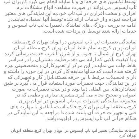
توسط تکنسین های حرفه ای و با سابقه انجام می گیرد.کاربران لپ
تاپ ایسوس می توانند در صورت مشاهده انواع مشکلات نرم
افزاری و سخت افزاری در لپ تاپ خود،به این نمایندگی های معتبر
مراجعه نموده و از خدمات ارائه شده توسط آنها استفاده نمایند.در
ادامه به بررسی ویژگی های نمایندگی تعمیرات لپ تاپ ایسوس و
خدمات ارائه شده توسط آن پرداخته شده است.
نمایندگی تعمیرات لپ تاپ ایسوس در اتوبان تهران کرج،منطقه
اتوبان تهران کرج به تمام نقاط اتوبان تهران کرج،منطقه اتوبان
تهران کرج از شمال تا جنوب و از شرق تا غرب خدمت رسانی کرده
و با کیفیت بالایی که ارائه می دهد،رضایت مشتریان را در سراسر
نقاط جلب می نماید.در این مرکز از تعمیرکاران و متخصصینی بهره
گرفته شده است که سالها سابقه کار کردن در این حوزه را داشته و
دارای تحصیلات مرتبط با این حرفه هستند.ابزار کار و تجهیزاتی که
در این نمایندگی جهت تعمیرات مورد استفاده قرار می گیرد بر طبق
استانداردهای بین المللی دنیا بوده و در نتیجه تعمیرات به صورت
اصولی و صحیح انجام می گیرد.مشتری مداری و نظمی که در
مجموعه نمایندگی تعمیرات لپ تاپ ایسوس در اتوبان تهران
کرج،منطقه اتوبان تهران کرج حاکم است،با تلفیق با مهارت های
فنی و تجهیزات حرفه ای،باعث شده تا مراجعه به این نمایندگی در
هنگام خرابی لپ تاپ ایسوس در اولویت باشد.
خدمات نمایندگی تعمیر لپ تاپ ایسوس در اتوبان تهران کرج،منطقه اتوبان
تهران کرج