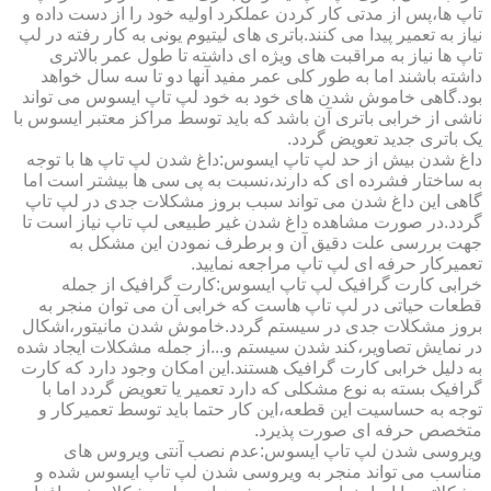
تاپ ها،پس از مدتی کار کردن عملکرد اولیه خود را از دست داده و
نیاز به تعمیر پیدا می کنند.باتری های لیتیوم یونی به کار رفته در لپ
تاپ ها نیاز به مراقبت های ویژه ای داشته تا طول عمر بالاتری
داشته باشند اما به طور کلی عمر مفید آنها دو تا سه سال خواهد
بود.گاهی خاموش شدن های خود به خود لپ تاپ ایسوس می تواند
ناشی از خرابی باتری آن باشد که باید توسط مراکز معتبر ایسوس با
یک باتری جدید تعویض گردد.
داغ شدن بیش از حد لپ تاپ ایسوس:داغ شدن لپ تاپ ها با توجه
به ساختار فشرده ای که دارند،نسبت به پی سی ها بیشتر است اما
گاهی این داغ شدن می تواند سبب بروز مشکلات جدی در لپ تاپ
گردد.در صورت مشاهده داغ شدن غیر طبیعی لپ تاپ نیاز است تا
جهت بررسی علت دقیق آن و برطرف نمودن این مشکل به
تعمیرکار حرفه ای لپ تاپ مراجعه نمایید.
خرابی کارت گرافیک لپ تاپ ایسوس:کارت گرافیک از جمله
قطعات حیاتی در لپ تاپ هاست که خرابی آن می توان منجر به
بروز مشکلات جدی در سیستم گردد.خاموش شدن مانیتور،اشکال
در نمایش تصاویر،کند شدن سیستم و...از جمله مشکلات ایجاد شده
به دلیل خرابی کارت گرافیک هستند.این امکان وجود دارد که کارت
گرافیک بسته به نوع مشکلی که دارد تعمیر یا تعویض گردد اما با
توجه به حساسیت این قطعه،این کار حتما باید توسط تعمیرکار و
متخصص حرفه ای صورت پذیرد.
ویروسی شدن لپ تاپ ایسوس:عدم نصب آنتی ویروس های
مناسب می تواند منجر به ویروسی شدن لپ تاپ ایسوس شده و