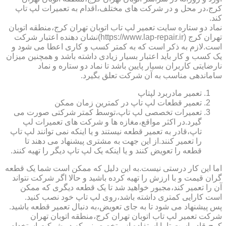
کرج،در محل و در شرکت های مختلف،اقدام به تعمیرات لپ تاپ
کند.
نماد دو ستاره سایت تعمیر لپ تاب اتوبان تهران کرج،منطقه اتوبان
تهران کرج (https://www.lap-repair.ir)نشان دهنده اعتبار شرکت
است.لازم به ذکر است که به کمتر کسب و کاری اعطا می شود و
یک کسب و کار باید اعتبار بسیار زیادی داشته باشد و همچنین میزان
نارضایتی کاربران بسیار پایین باشد تا نماد دو ستاره و نماد
ساماندهی مناسب به آن شرکت تعلق بگیرد.
تعمیر مادربرد لپتاپ
تعمیر قطعات لپ تاپ در کمترین زمان ممکن
تعمیرات تخصصی لپ تاپ،توسط کمتر شرکتی صورت می
گیرد.در اکثر مواقع،مغازه ها و شرکت های تعمیرات لپ
تاپ،قادر به تعمیر قطعه نیستند و یا اینکه نمی توانند لپ تاپ
را تعمیر کنند.از این جهت به مشتری پیشنهاد می دهند تا
قطعه را تعویض کنند و یا اینکه یک لپ تاپ دیگر را تهیه کنند.
اما این کار درستی نیست.به این دلیل که ممکن است شما یک قطعه
گران قیمت و با ارزش را تهیه کرده باشید و حالا اگر شرکت نتواند
آن را تعمیر کند،مجبور خواهید شد تا یک قطعه دیگری که ممکن
است کارایی کمتری داشته باشد،روی لپ تاپ خود نصب کنید.
پس پیشنهاد می شود تا به جای تعویض،به دنبال تعمیر قطعه باشید.
شرکت تعمیر لپ تاب اتوبان تهران کرج،منطقه اتوبان تهران
کرج،قادر است تا با استفاده از متخصصینی که در شرکت استخدام