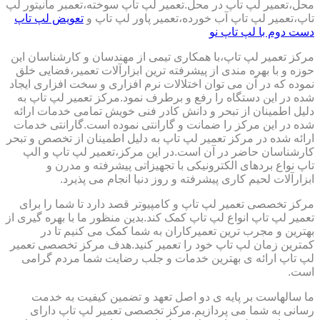
محل،تعمیر لپ تاپ در محل.تعمیر لپ تاپ سوخته،تعمبر مانیتور لپ
تاپ،تعمیر لپ تاپ آب خورده،تعمیر پاور لپ تاپ و
تعویض لپ تاپ
دست دوم با لپ تاپ نو
مرکز تعمیر لپ تاپ،با همکاری تیمی از مهندسان و کارشناسان این
حوزه و با بهره مندی از پیشرفته ترین ابزارآلات تعمیر،فضایی خلق
نموده که در آن می توان اختلالات نرم افزاری و سخت افزاری ایجاد
شده در این دستگاه را رفع و برطرف نمود.مرکز تعمیر لپ تاپ به
دلیل اطمینان از تبحر و دانش کادر فنی خویش تمامی خدمات ارائه
شده در این مرکز را ضمانت و گارانتی نموده است.گارانتی خدمات
ارائه شده در مرکز تعمیر لپ تاپ به دلیل اطمینان از تخصص و تبحر
کارشناسان حاضر در آن است.در این مرکز،تعمیر لپ تاپ و الپ
تاپ نواع بردهای الکترونیکی با تجهیزاتی پیشرفته و مدرن و
ابزارآلات لحیم کاری پیشرفته و روز دنیا انجام می پذیرد.
مرکز تخصصی تعمیر لپ تاپ و کامپیوتر قصد دارد تا شما را برای
تعمیر لپ تاپ انواع لپ تاپ کمک کند.بدین منظور ما با بهره گیری از
بهترین و مجرب ترین تعمیرکاران به شما کمک می کنیم تا در
کمترین زمان لپ تاپ خود را تعمیر کنید.هدف مرکز تخصصی تعمیر
لپ تاپ ارائه ی بهترین خدمات و جلب رضایت شما مردم گرامی
است.
ما سالهاست بر پایه ی دو اصل تعهد و تضمین کیفیت به خدمت
رسانی به شما می پردازیم.مرکز تخصصی تعمیر لپ تاپ دارای