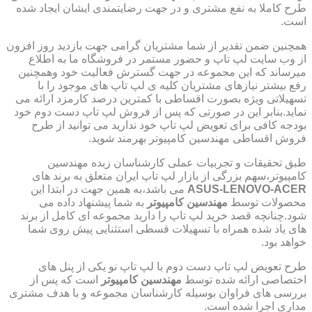
طرح کاملا به نفع مشتری و در جهت رضایتمندی ایشان ایجاد شده
است.
همچنین ضمن تقدیر از شما مشتریان گرامی جهت بازدید روز افزون
از وب سایت لپ تاپ و حضور مستمر در فروشگاه ما به اطلاع
میرساند که این مجموعه در جهت گسترش فعالیت خود وهمچنین
رفع بیشتر نیازهای مشتریان کلیه ی لپ تاپ های موجود را با
تسهیلاتی ویژه بصورت اقساطی با کمترین درصد کارمزد ارائه می
نماید.بنابر این در صورتی که پس از فروش لپ تاپ دست دوم خود
بودجه کافی برای تعویض لپ تاپ خود ندارید می توانید از طرح
فروش اقساطی مهندسین کامپیوتر بهرمند شوید.
طبق تحقیقات و تجربیات عملی کارشناسان زبده مهندسین
کامپیوتر،سهم بزرگی از بازار لپ تاپ ایران متعلق به برند های
ASUS-LENOVO-ACER
می باشد،به همین جهت در ابتدا این
محصولات توسط
مهندسین کامپیوتر
به شما پیشنهاد داده می
شود.چنانچه قصد خرید لپ تاپ را دارید مجموعه ای کامل از برند
های یاد شده همراه با تسهیلات قسطی استثنایی پیش روی شما
خواهد بود.
طرح تعویض لپ تاپ دست دوم با لپ تاپ نو یکی از پنل های
اختصاصی ارائه شده توسط
مهندسین کامپیوتر
است که پس از
بررسی های فراوان بوسیله کارشناسان مجموعه و با هدف مشتری
مداری اجرا شده است.