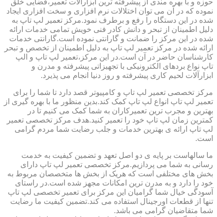
حوزه و با بهره مندی از پیشرفته ترین ابزارآلات تعمیر،فضایی خلق
نموده که در آن می توان اختلالات نرم افزاری و سخت افزاری ایجاد
شده در این دستگاه را رفع و برطرف نمود.مرکز تعمیر لپ تاپ به
دلیل اطمینان از تبحر و دانش کادر فنی خویش تمامی خدمات ارائه
شده در این مرکز را ضمانت و گارانتی نموده است.گارانتی خدمات
ارائه شده در مرکز تعمیر لپ تاپ به دلیل اطمینان از تخصص و تبحر
کارشناسان حاضر در آن است.در این مرکز،تعمیر لپ تاپ و الپ
تاپ نواع بردهای الکترونیکی با تجهیزاتی پیشرفته و مدرن و
ابزارآلات لحیم کاری پیشرفته و روز دنیا انجام می پذیرد.
مرکز تخصصی تعمیر لپ تاپ و کامپیوتر قصد دارد تا شما را برای
تعمیر لپ تاپ انواع لپ تاپ کمک کند.بدین منظور ما با بهره گیری از
بهترین و مجرب ترین تعمیرکاران به شما کمک می کنیم تا در
کمترین زمان لپ تاپ خود را تعمیر کنید.هدف مرکز تخصصی تعمیر
لپ تاپ ارائه ی بهترین خدمات و جلب رضایت شما مردم گرامی
است.
ما سالهاست بر پایه ی دو اصل تعهد و تضمین کیفیت به خدمت
رسانی به شما می پردازیم.مرکز تخصصی تعمیر لپ تاپ دارای
بخش های مختلفی است که هریک از بخش ها متخصصان مربوط به
خود را دارد و به مدرن ترین امکانات مجهز شده است.در راستای
آسودگی خیال شما گرامیان این مرکز برای تعمیر تخصصی لپ تاپ
تنها از قطعات اورجینال استفاده می کند.تضمین کیفیت ما رضایت
شما متقاضیان گرامی می باشد.