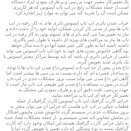
یک تعمیرکار معتبر جهت بررسی و برطرف نمودن ایراد دستگاه
است.از جمله مشکلات رایج در لپ تاپ ایسوس که هر کاربری
ممکن است آن را تجربه کند می توان به موارد زیر اشاره کرد:
خراب شدن باتری لپ تاپ ایسوس:باتری های به کار رفته در لپ
تاپ ها،پس از مدتی کار کردن عملکرد اولیه خود را از دست داده و
نیاز به تعمیر پیدا می کنند.باتری های لیتیوم یونی به کار رفته در لپ
تاپ ها نیاز به مراقبت های ویژه ای داشته تا طول عمر بالاتری
داشته باشند اما به طور کلی عمر مفید آنها دو تا سه سال خواهد
بود.گاهی خاموش شدن های خود به خود لپ تاپ ایسوس می تواند
ناشی از خرابی باتری آن باشد که باید توسط مراکز معتبر ایسوس با
یک باتری جدید تعویض گردد.
داغ شدن بیش از حد لپ تاپ ایسوس:داغ شدن لپ تاپ ها با توجه
به ساختار فشرده ای که دارند،نسبت به پی سی ها بیشتر است اما
گاهی این داغ شدن می تواند سبب بروز مشکلات جدی در لپ تاپ
گردد.در صورت مشاهده داغ شدن غیر طبیعی لپ تاپ نیاز است تا
جهت بررسی علت دقیق آن و برطرف نمودن این مشکل به
تعمیرکار حرفه ای لپ تاپ مراجعه نمایید.
خرابی کارت گرافیک لپ تاپ ایسوس:کارت گرافیک از جمله
قطعات حیاتی در لپ تاپ هاست که خرابی آن می توان منجر به
بروز مشکلات جدی در سیستم گردد.خاموش شدن مانیتور،اشکال
در نمایش تصاویر،کند شدن سیستم و...از جمله مشکلات ایجاد شده
به دلیل خرابی کارت گرافیک هستند.این امکان وجود دارد که کارت
گرافیک بسته به نوع مشکلی که دارد تعمیر یا تعویض گردد اما با