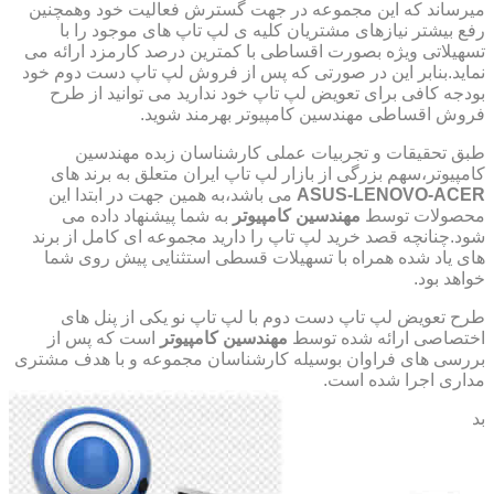
میرساند که این مجموعه در جهت گسترش فعالیت خود وهمچنین
رفع بیشتر نیازهای مشتریان کلیه ی لپ تاپ های موجود را با
تسهیلاتی ویژه بصورت اقساطی با کمترین درصد کارمزد ارائه می
نماید.بنابر این در صورتی که پس از فروش لپ تاپ دست دوم خود
بودجه کافی برای تعویض لپ تاپ خود ندارید می توانید از طرح
فروش اقساطی مهندسین کامپیوتر بهرمند شوید.
طبق تحقیقات و تجربیات عملی کارشناسان زبده مهندسین
کامپیوتر،سهم بزرگی از بازار لپ تاپ ایران متعلق به برند های
ASUS-LENOVO-ACER
می باشد،به همین جهت در ابتدا این
محصولات توسط
مهندسین کامپیوتر
به شما پیشنهاد داده می
شود.چنانچه قصد خرید لپ تاپ را دارید مجموعه ای کامل از برند
های یاد شده همراه با تسهیلات قسطی استثنایی پیش روی شما
خواهد بود.
طرح تعویض لپ تاپ دست دوم با لپ تاپ نو یکی از پنل های
اختصاصی ارائه شده توسط
مهندسین کامپیوتر
است که پس از
بررسی های فراوان بوسیله کارشناسان مجموعه و با هدف مشتری
مداری اجرا شده است.
بد