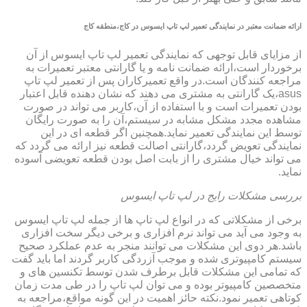
ارائه ضمانت معتبر در نمایندگی تعمیر لپ تاپ ایسوس در کاج،منطقه کاج
از مزایای قابل توجهی که نمایندگی تعمیر لپ تاپ ایسوس از آن
برخوردار است،ارائه ضمانت نامه و یا گارانتی معتبر تعمیرات به
مراجعه کنندگان است.در واقع تعمیرکاران پس از تعمیر لپ تاپ
asus،یک گارانتی به مشتری می دهند که نشان دهنده قابل اعتبار
بودن تعمیرات است و با استفاده از آن،کاربر می تواند در صورت
مشاهده مجدد مشکل مشابه در سیستم،آن را به صورت رایگان
توسط این نمایندگی تعمیر نماید.همچنین اگر قطعه ای در این
نمایندگی تعویض گردد،گارانتی اصالت قطعه نیز ارائه می گردد که
می تواند خیال مشتری را از بابت اصل بودن قطعه تعویضی آسوده
نماید.
بررسی مشکلات رایج در لپ تاپ ایسوس
برخی از مشکلاتی که در انواع لپ تاپ ها از جمله لپ تاپ ایسوس
به وجود می آید می تواند نرم افزاری و برخی دیگر سخت افزاری
باشد.هر دوی این مشکلات می توانند منجر به عدم عملکرد صحیح
سیستم کامپیوتری شده و موجب آزردگی کاربر گردند اما باید گفت
که تمامی این مشکلات قابل برطرف شدن توسط تکنسین های و
متخصصین کامپیوتر بوده و می توان لپ تاپ را در طی مدت زمان
کوتاهی تعمیر نمود.نکته حائز اهمیت در این گونه مواقع،مراجعه به