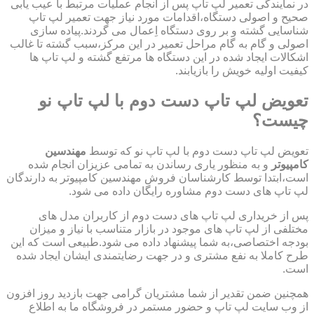
در نمایندگی تعمیر لپ تاپ پس از انجام عملیات مرتبط با عیب یابی
صحیح و اصولی دستگاه،اقدامات مورد نیاز جهت تعمیر لپ تاپ
شناسایی گشته و بر روی دستگاه اِعمال می گردند.پیاده سازی
اصولی و گام به گام مراحل تعمیر در این مرکز،سبب گشته تا غالب
اشکالات ایجاد شده در این دستگاه ها مرتفع گشته و لپ تاپ ها
کیفیت اولیه خویش را بازیابند.
تعویض لپ تاپ دست دوم با لپ تاپ نو
چیست؟
تعویض لپ تاپ دست دوم با لپ تاپ نو که توسط
مهندسین
کامپیوتر
و به منظور یاری رساندن به تمامی عزیزان انجام شده
است،ابتدا توسط کارشناسان فروش مهندسین کامپیوتر به دارندگان
لپ تاپ های دست دوم مشاوره رایگان داده می شود.
پس از خریداری لپ تاپ های دست دوم از کاربران مدل های
مختلفی از لپ تاپ های موجود در بازار متناسب با نیاز و میزان
بودجه اختصاصی،به شما پیشنهاد داده می شود.طبیعی است که این
طرح کاملا به نفع مشتری و در جهت رضایتمندی ایشان ایجاد شده
است.
همچنین ضمن تقدیر از شما مشتریان گرامی جهت بازدید روز افزون
از وب سایت لپ تاپ و حضور مستمر در فروشگاه ما به اطلاع