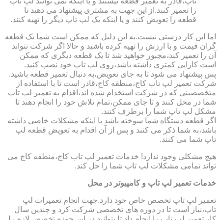
تاپ،قادر به تعمیر قطعه نیستند و یا اینکه نمی توانند لپ تاپ
را تعمیر کنند.از این جهت به مشتری پیشنهاد می دهند تا
قطعه را تعویض کنند و یا اینکه یک لپ تاپ دیگر را تهیه کنند.
اما این کار درستی نیست.به این دلیل که ممکن است شما یک قطعه
گران قیمت و با ارزش را تهیه کرده باشید و حالا اگر شرکت نتواند
آن را تعمیر کند،مجبور خواهید شد تا یک قطعه دیگری که ممکن
است کارایی کمتری داشته باشد،روی لپ تاپ خود نصب کنید.
پس پیشنهاد می شود تا به جای تعویض،به دنبال تعمیر قطعه باشید.
شرکت تعمیر لپ تاب کاج،منطقه کاج،قادر است تا با استفاده از
متخصصینی که در شرکت استخدام شده اند،اقدام به تعمیر لپ تاپ
شما در محل کنند و تا جای ممکن،تمام تلاش خود را انجام دهند تا
مشکل لپ تاپ شما را برطرف کنند.
اگر قطعه دستگاه شما سوخته باشد یا اینکه مشکلات خاصی داشته
باشد،به شما ذکر می کنند و پس از آن اقدام به تعویض قطعه لپ
تاپ شما می کنند.
هیچ مشکلی وجود ندارد! خدمات تعمیر لپ تاب کاج،منطقه کاج می
تواند تمامی مشکلات لپ تاپ شما را حل کند.
خدمات تعمیر لپ تاپ و کامپیوتر در محل
تعمیر لپ تاپ تخصص خاص خود دارد.جهت انجام تعمیرات لپ
تاپ،نیاز است تا در دوره های تخصصی شرکت کرد و چندین سال
کار تعمیر لپ تاپ را انجام داد تا بتوانید در این حوزه تخصص لازم را