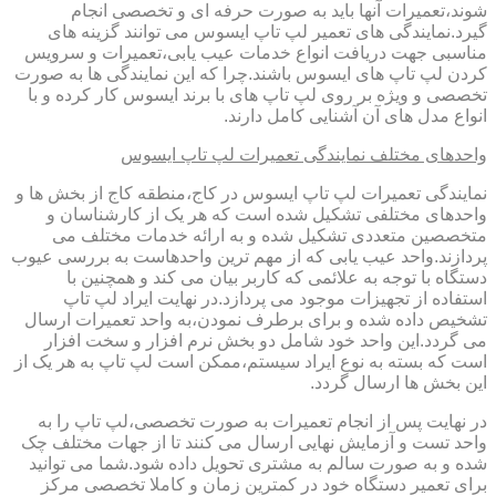
شوند،تعمیرات آنها باید به صورت حرفه ای و تخصصی انجام
گیرد.نمایندگی های تعمیر لپ تاپ ایسوس می توانند گزینه های
مناسبی جهت دریافت انواع خدمات عیب یابی،تعمیرات و سرویس
کردن لپ تاپ های ایسوس باشند.چرا که این نمایندگی ها به صورت
تخصصی و ویژه بر روی لپ تاپ های با برند ایسوس کار کرده و با
انواع مدل های آن آشنایی کامل دارند.
واحدهای مختلف نمایندگی تعمیرات لپ تاپ ایسوس
نمایندگی تعمیرات لپ تاپ ایسوس در کاج،منطقه کاج از بخش ها و
واحدهای مختلفی تشکیل شده است که هر یک از کارشناسان و
متخصصین متعددی تشکیل شده و به ارائه خدمات مختلف می
پردازند.واحد عیب یابی که از مهم ترین واحدهاست به بررسی عیوب
دستگاه با توجه به علائمی که کاربر بیان می کند و همچنین با
استفاده از تجهیزات موجود می پردازد.در نهایت ایراد لپ تاپ
تشخیص داده شده و برای برطرف نمودن،به واحد تعمیرات ارسال
می گردد.این واحد خود شامل دو بخش نرم افزار و سخت افزار
است که بسته به نوع ایراد سیستم،ممکن است لپ تاپ به هر یک از
این بخش ها ارسال گردد.
در نهایت پس از انجام تعمیرات به صورت تخصصی،لپ تاپ را به
واحد تست و آزمایش نهایی ارسال می کنند تا از جهات مختلف چک
شده و به صورت سالم به مشتری تحویل داده شود.شما می توانید
برای تعمیر دستگاه خود در کمترین زمان و کاملا تخصصی مرکز