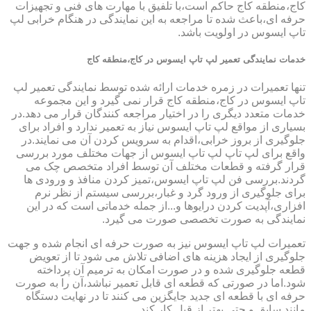
کاج،منطقه کاج حاکم است،با تلفیق با مهارت های فنی و تجهیزات
حرفه ای،باعث شده تا مراجعه به این نمایندگی در هنگام خرابی لپ
تاپ ایسوس در اولویت باشد.
خدمات نمایندگی تعمیر لپ تاپ ایسوس در کاج،منطقه کاج
تنها تعمیرات در زمره خدمات ارائه شده توسط نمایندگی تعمیر لپ
تاپ ایسوس در کاج،منطقه کاج قرار نمی گیرد و این مجموعه
خدمات متعدد دیگری را در اختیار مراجعه کنندگان قرار می دهد.در
بسیاری از مواقع لپ تاپ ایسوس نیاز به تعمیر ندارد و افراد برای
جلوگیری از بروز خرابی،اقدام به سرویس کردن آن می نمایند.در
واقع برای لپ تاپ لپ تاپ ایسوس از جهات مختلف مورد بررسی
قرار گرفته و قطعات مختلف آن توسط افراد متخصص چک می
گردند.بررسی فن لپ تاپ ایسوس،تمیز کردن منافذ و ورودی ها
برای جلوگیری از ورود گرد و غبار،بررسی سیستم از نظر نرم
افزاری،آپدیت کردن درایوها و...از جمله خدماتی است که در این
نمایندگی به صورت تخصصی صورت می گیرد.
تعمیرات لپ تاپ ایسوس نیز به صورت حرفه ای انجام شده و جهت
جلوگیری از ایجاد هزینه های اضافی تلاش می شود تا از تعویض
قطعه جلوگیری شده و در صورت امکان به ترمیم آن پرداخته
شود.اما در صورتی که قطعه ای قابل تعمیر نباشد،آن را به صورت
حرفه ای با قطعه ای جدید جایگزین می کنند تا در نهایت دستگاه
مانند سابق و حتی بهتر از قبل کار کند.