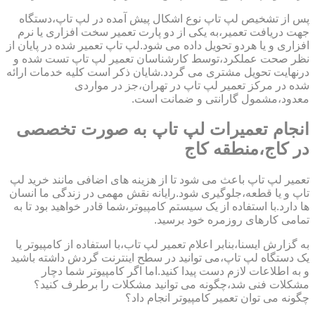
پس از تشخیص لپ تاپ نوع اشکال پیش آمده در لپ تاپ،دستگاه
جهت دریافت تعمیر،به یکی از دو پارت تعمیر سخت افزاری یا نرم
افزاری و یا هردو تحویل داده می شود.لپ تاپ تعمیر شده در پایان از
نظر صحت عملکرد،توسط کارشناسان تعمیر لپ تاپ تست شده و
درنهایت تحویل مشتری می گردد.شایان ذکر است کلیه خدمات ارائه
شده در مرکز تعمیر لپ تاپ در تهران،جز در مواردی
معدود،مشمول گارانتی و ضمانت است.
انجام تعمیرات لپ تاپ به صورت تخصصی
در کاج،منطقه کاج
تعمیر لپ تاپ باعث می شود تا از هزینه های اضافی مانند خرید لپ
تاپ و یا قطعه،جلوگیری شود.رایانه نقش مهمی در زندگی ما انسان
ها دارد.با استفاده از یک سیستم کامپیوتر،شما قادر خواهید بود تا به
تمامی کارهای روزمره خود برسید.
به گزارش ایسنا،بنابر اعلام تعمیر لپ تاب،با استفاده از کامپیوتر یا
یک دستگاه لپ تاپ،می توانید در سطح اینترنت گردش داشته باشید
و به اطلاعات لازم دست پیدا کنید.اما اگر کامپیوتر شما دچار
مشکلات فنی شد،چگونه می توانید مشکلات را برطرف کنید؟
چگونه می توان تعمیر کامپیوتر انجام داد؟