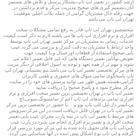
ارشد کشور در تعمیر لپ تاپ،پشتکار پرسنل و تلاش های مستمر
آنان،تصمیم گیری های صحیح مدیریت مرکز و قدم برداشتن در
جهت رفاه حال مشتریان گرامی از جمله نکات اصلی موفقیت
تهران لپ تاپ می باشد
متخصصین تهران لپ تاپ قادر به رفع تمامی مشکلات سخت
افزاری و نرم افزاری لپ تاپ ها می باشند.لازم به ذکر است کیفیت
خدمات رسانی به مشتریان در مرکز تعمیر تهران لپ تاپ توسط
واحد ارتباط با مشتریان به دقت کنترل و بررسی می گردد.عیب
یابی صحیح،استفاده از قطعات اورجینال و با کیفیت جهت
تعویض،توانایی تعمیر دستگاه هایی که غیر قابل تعمیر اعلام می
شوند و مهم تر از همه تعهد و توجه به اصول اخلاقی از دیگر مزیت
های مرکز تخصصی تعمیر لپ تاپ می باشد.تیم پشتیبانی تهران لپ
تاپ پاسخگوی تمامی سوال های حضوری و تلفنی کاربران
گرامی،هستند.همین طور می توانید پرسش های خود را در سایت
مرکز مطرح نمود ه و پاسخ صحیح را دریافت نمایید
تعمیر لپ تاپ در تهران تخصصی ترین تعمیر سخت افزاری و نرم
افزاری تمامی برندهای لپ تاپ اعم از سامسونگ،سونی،اچ
پی،ایسر،دل،اپل،للپ تاپ نوو و …با حضور در تخصصی ترین مرکز
تعمیر لپ تاپ در تهران قابل دریافت است.در این مرکز،سرویس
های مرتبط با تعمیر لپ تاپ در سه پارت مجزای عیب یابی،تعمیر
سخت افزاری و تعمیر نرم افزاری انجام می پذیرد.در پارت عیب
یابی،لپ تاپ های تحویل داده شده به این مرکز مورد بررسی قرار
گرفته و لپ تاپ نوع اشکال پیش امده در آنها شناسایی می گردد.