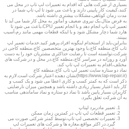
بسیاری از شرکت هایی که اقدام به تعمیرات لپ تاپ در محل می
کنند،کیفیت کار پایینی دارند و باعث می شود تا لپ تاپ شما در
مدت زمان کوتاهی،مشکلات بیشتری داشته باشد.
به فرض مثال،یک نیروی ضعیف و آماتور به محل کار شما می آید تا
تعمیر لپ تاپ انجام دهد و با انجام تعمیر CPU،باعث می شود تا
هارد شما دچار مشکل شود و یا اینکه قطعات مهمی مانند رم،آسیب
ببینند.
بنابراین،باید از استخدام اینگونه افراد،پرهیز کنید.خدمات تعمیر لپ
تاب کاج،منطقه کاج،با وجود بهترین متخصصین کاج،منطقه کاجی در
شرکت،توانسته است تا رضایت حداکثری مشتریان خود را به دست
آورد و روزانه در سراسر کاج،منطقه کاج،در محل و در شرکت های
مختلف،اقدام به تعمیرات لپ تاپ کند.
نماد دو ستاره سایت تعمیر لپ تاب کاج،منطقه کاج
(https://www.lap-repair.ir)نشان دهنده اعتبار شرکت است.لازم به
ذکر است که به کمتر کسب و کاری اعطا می شود و یک کسب و
کار باید اعتبار بسیار زیادی داشته باشد و همچنین میزان نارضایتی
کاربران بسیار پایین باشد تا نماد دو ستاره و نماد ساماندهی مناسب
به آن شرکت تعلق بگیرد.
تعمیر مادربرد لپتاپ
تعمیر قطعات لپ تاپ در کمترین زمان ممکن
تعمیرات تخصصی لپ تاپ،توسط کمتر شرکتی صورت می
گیرد.در اکثر مواقع،مغازه ها و شرکت های تعمیرات لپ