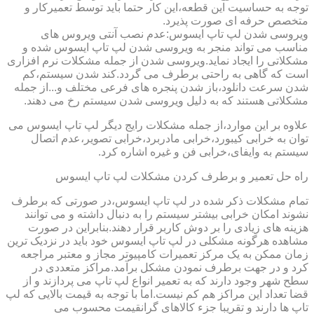
توجه به حساسیت این قطعه،این کار حتما باید توسط تعمیرکار و
متخصص حرفه ای صورت پذیرد.
ویروسی شدن لپ تاپ ایسوس:عدم نصب آنتی ویروس های
مناسب می تواند منجر به ویروسی شدن لپ تاپ ایسوس شده و
مشکلاتی را ایجاد نماید.ویروسی شدن از جمله مشکلات نرم افزاری
است که گاهی به راحتی برطرف می گردد.کند شدن سیستم،کم
شدن سرعت دانلود،باز شدن پنجره های فرعی مختلف و...از جمله
مشکلاتی هستند که به دلیل ویروسی شدن سیستم رخ می دهند.
علاوه بر این موارد،از جمله مشکلات رایج دیگر لپ تاپ ایسوس می
توان به خرابی کیبورد،خرابی مادربرد،خرابی تصویر،عدم اتصال
سیستم به وایفای،خرابی فن و غیره اشاره کرد.
راه حل تعمیر و برطرف کردن مشکلات لپ تاپ ایسوس
تمام مشکلات ذکر شده در لپ تاپ ایسوس،در صورتی که برطرف
نشوند امکان خرابی بیشتر سیستم را به دنبال داشته و می توانند
هزینه های زیادی را بر دوش کاربر قرار دهند.بنابراین در صورت
مشاهده هرگونه مشکلی در لپ تاپ ایسوس خود باید در نزدیک ترین
زمان ممکن به یک مرکز تعمیرات کامپیوتر مجاز و معتبر مراجعه
کرد و در جهت برطرف نمودن مشکل برآمد.مراکز متعددی در
سطح شهر وجود دارند که به تعمیر انواع لپ تاپ می پردازند و از
قضا تعداد این مراکز هم کم نیست.اما با توجه به قیمت بالایی که لپ
تاپ ها دارند و تقریبا جزء کالاهای گرانقیمت محسوب می