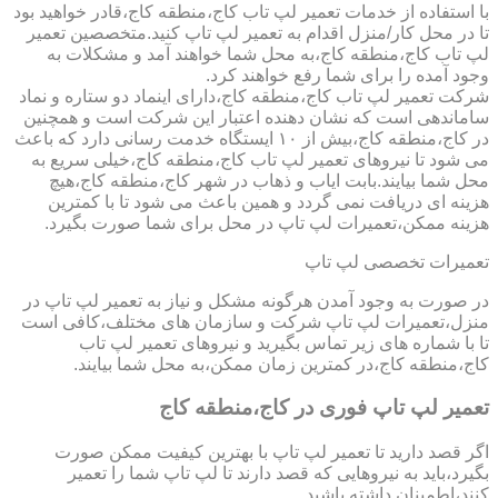
با استفاده از خدمات تعمیر لپ تاب کاج،منطقه کاج،قادر خواهید بود
تا در محل کار/منزل اقدام به تعمیر لپ تاپ کنید.متخصصین تعمیر
لپ تاب کاج،منطقه کاج،به محل شما خواهند آمد و مشکلات به
وجود آمده را برای شما رفع خواهند کرد.
شرکت تعمیر لپ تاب کاج،منطقه کاج،دارای اینماد دو ستاره و نماد
ساماندهی است که نشان دهنده اعتبار این شرکت است و همچنین
در کاج،منطقه کاج،بیش از ۱۰ ایستگاه خدمت رسانی دارد که باعث
می شود تا نیروهای تعمیر لپ تاب کاج،منطقه کاج،خیلی سریع به
محل شما بیایند.بابت ایاب و ذهاب در شهر کاج،منطقه کاج،هیچ
هزینه ای دریافت نمی گردد و همین باعث می شود تا با کمترین
هزینه ممکن،تعمیرات لپ تاپ در محل برای شما صورت بگیرد.
تعمیرات تخصصی لپ تاپ
در صورت به وجود آمدن هرگونه مشکل و نیاز به تعمیر لپ تاپ در
منزل،تعمیرات لپ تاپ شرکت و سازمان های مختلف،کافی است
تا با شماره های زیر تماس بگیرید و نیروهای تعمیر لپ تاب
کاج،منطقه کاج،در کمترین زمان ممکن،به محل شما بیایند.
تعمیر لپ تاپ فوری در کاج،منطقه کاج
اگر قصد دارید تا تعمیر لپ تاپ با بهترین کیفیت ممکن صورت
بگیرد،باید به نیروهایی که قصد دارند تا لپ تاپ شما را تعمیر
کنند،اطمینان داشته باشید.