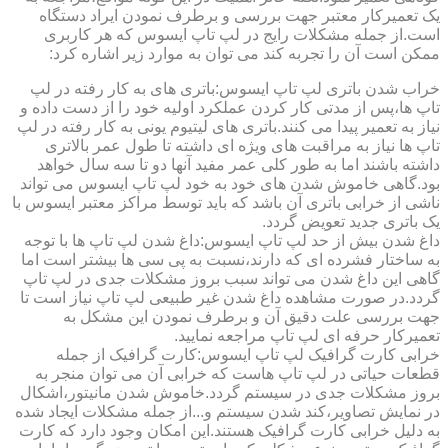
یک تعمیرکار معتبر جهت بررسی و برطرف نمودن ایراد دستگاه
است.از جمله مشکلات رایج در لپ تاپ ایسوس که هر کاربری
ممکن است آن را تجربه کند می توان به موارد زیر اشاره کرد:
خراب شدن باتری لپ تاپ ایسوس:باتری های به کار رفته در لپ
تاپ ها،پس از مدتی کار کردن عملکرد اولیه خود را از دست داده و
نیاز به تعمیر پیدا می کنند.باتری های لیتیوم یونی به کار رفته در لپ
تاپ ها نیاز به مراقبت های ویژه ای داشته تا طول عمر بالاتری
داشته باشند اما به طور کلی عمر مفید آنها دو تا سه سال خواهد
بود.گاهی خاموش شدن های خود به خود لپ تاپ ایسوس می تواند
ناشی از خرابی باتری آن باشد که باید توسط مراکز معتبر ایسوس با
یک باتری جدید تعویض گردد.
داغ شدن بیش از حد لپ تاپ ایسوس:داغ شدن لپ تاپ ها با توجه
به ساختار فشرده ای که دارند،نسبت به پی سی ها بیشتر است اما
گاهی این داغ شدن می تواند سبب بروز مشکلات جدی در لپ تاپ
گردد.در صورت مشاهده داغ شدن غیر طبیعی لپ تاپ نیاز است تا
جهت بررسی علت دقیق آن و برطرف نمودن این مشکل به
تعمیرکار حرفه ای لپ تاپ مراجعه نمایید.
خرابی کارت گرافیک لپ تاپ ایسوس:کارت گرافیک از جمله
قطعات حیاتی در لپ تاپ هاست که خرابی آن می توان منجر به
بروز مشکلات جدی در سیستم گردد.خاموش شدن مانیتور،اشکال
در نمایش تصاویر،کند شدن سیستم و...از جمله مشکلات ایجاد شده
به دلیل خرابی کارت گرافیک هستند.این امکان وجود دارد که کارت