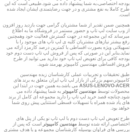
بودجه اختصاصی،به شما پیشنهاد داده می شود.طبیعی است که این
طرح کاملا به نفع مشتری و در جهت رضایتمندی ایشان ایجاد شده
است.
همچنین ضمن تقدیر از شما مشتریان گرامی جهت بازدید روز افزون
از وب سایت لپ تاپ و حضور مستمر در فروشگاه ما به اطلاع
میرساند که این مجموعه در جهت گسترش فعالیت خود وهمچنین
رفع بیشتر نیازهای مشتریان کلیه ی لپ تاپ های موجود را با
تسهیلاتی ویژه بصورت اقساطی با کمترین درصد کارمزد ارائه می
نماید.بنابر این در صورتی که پس از فروش لپ تاپ دست دوم خود
بودجه کافی برای تعویض لپ تاپ خود ندارید می توانید از طرح
فروش اقساطی مهندسین کامپیوتر بهرمند شوید.
طبق تحقیقات و تجربیات عملی کارشناسان زبده مهندسین
کامپیوتر،سهم بزرگی از بازار لپ تاپ ایران متعلق به برند های
ASUS-LENOVO-ACER
می باشد،به همین جهت در ابتدا این
محصولات توسط
مهندسین کامپیوتر
به شما پیشنهاد داده می
شود.چنانچه قصد خرید لپ تاپ را دارید مجموعه ای کامل از برند
های یاد شده همراه با تسهیلات قسطی استثنایی پیش روی شما
خواهد بود.
طرح تعویض لپ تاپ دست دوم با لپ تاپ نو یکی از پنل های
اختصاصی ارائه شده توسط
مهندسین کامپیوتر
است که پس از
بررسی های فراوان بوسیله کارشناسان مجموعه و با هدف مشتری