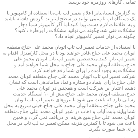
تمامی کارهای روزمره خود برسید.
به گزارش ایسنا،بنابر اعلام تعمیر لپ تاب،با استفاده از کامپیوتر یا
یک دستگاه لپ تاپ،می توانید در سطح اینترنت گردش داشته باشید
و به اطلاعات لازم دست پیدا کنید.اما اگر کامپیوتر شما دچار
مشکلات فنی شد،چگونه می توانید مشکلات را برطرف کنید؟
چگونه می توان تعمیر کامپیوتر انجام داد؟
با استفاده از خدمات تعمیر لپ تاب اتوبان محمد علی جناح،منطقه
اتوبان محمد علی جناح،قادر خواهید بود تا در محل کار/منزل اقدام به
تعمیر لپ تاپ کنید.متخصصین تعمیر لپ تاب اتوبان محمد علی
جناح،منطقه اتوبان محمد علی جناح،به محل شما خواهند آمد و
مشکلات به وجود آمده را برای شما رفع خواهند کرد.
شرکت تعمیر لپ تاب اتوبان محمد علی جناح،منطقه اتوبان محمد
علی جناح،دارای اینماد دو ستاره و نماد ساماندهی است که نشان
دهنده اعتبار این شرکت است و همچنین در اتوبان محمد علی
جناح،منطقه اتوبان محمد علی جناح،بیش از ۱۰ ایستگاه خدمت
رسانی دارد که باعث می شود تا نیروهای تعمیر لپ تاب اتوبان
محمد علی جناح،منطقه اتوبان محمد علی جناح،خیلی سریع به محل
شما بیایند.بابت ایاب و ذهاب در شهر اتوبان محمد علی جناح،منطقه
اتوبان محمد علی جناح،هیچ هزینه ای دریافت نمی گردد و همین
باعث می شود تا با کمترین هزینه ممکن،تعمیرات لپ تاپ در محل
برای شما صورت بگیرد.