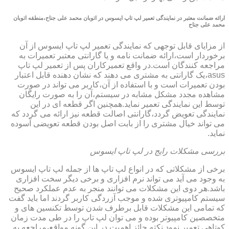
ارائه ضمانت معتبر در نمایندگی تعمیر لپ تاپ ایسوس در اتوبان محمد علی جناح،منطقه اتوبان
محمد علی جناح
از مزایای قابل توجهی که نمایندگی تعمیر لپ تاپ ایسوس از آن
برخوردار است،ارائه ضمانت نامه و یا گارانتی معتبر تعمیرات به
مراجعه کنندگان است.در واقع تعمیرکاران پس از تعمیر لپ تاپ
asus،یک گارانتی به مشتری می دهند که نشان دهنده قابل اعتبار
بودن تعمیرات است و با استفاده از آن،کاربر می تواند در صورت
مشاهده مجدد مشکل مشابه در سیستم،آن را به صورت رایگان
توسط این نمایندگی تعمیر نماید.همچنین اگر قطعه ای در این
نمایندگی تعویض گردد،گارانتی اصالت قطعه نیز ارائه می گردد که
می تواند خیال مشتری را از بابت اصل بودن قطعه تعویضی آسوده
نماید.
بررسی مشکلات رایج در لپ تاپ ایسوس
برخی از مشکلاتی که در انواع لپ تاپ ها از جمله لپ تاپ ایسوس
به وجود می آید می تواند نرم افزاری و برخی دیگر سخت افزاری
باشد.هر دوی این مشکلات می توانند منجر به عدم عملکرد صحیح
سیستم کامپیوتری شده و موجب آزردگی کاربر گردند اما باید گفت
که تمامی این مشکلات قابل برطرف شدن توسط تکنسین های و
متخصصین کامپیوتر بوده و می توان لپ تاپ را در طی مدت زمان
کوتاهی تعمیر نمود.نکته حائز اهمیت در این گونه مواقع،مراجعه به