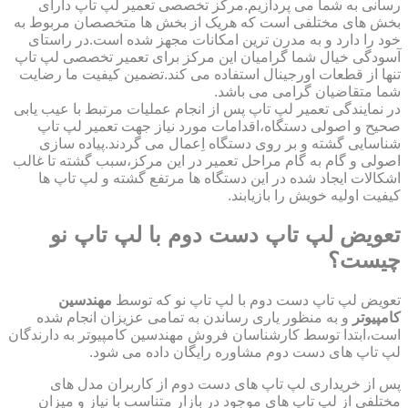
رسانی به شما می پردازیم.مرکز تخصصی تعمیر لپ تاپ دارای
بخش های مختلفی است که هریک از بخش ها متخصصان مربوط به
خود را دارد و به مدرن ترین امکانات مجهز شده است.در راستای
آسودگی خیال شما گرامیان این مرکز برای تعمیر تخصصی لپ تاپ
تنها از قطعات اورجینال استفاده می کند.تضمین کیفیت ما رضایت
شما متقاضیان گرامی می باشد.
در نمایندگی تعمیر لپ تاپ پس از انجام عملیات مرتبط با عیب یابی
صحیح و اصولی دستگاه،اقدامات مورد نیاز جهت تعمیر لپ تاپ
شناسایی گشته و بر روی دستگاه اِعمال می گردند.پیاده سازی
اصولی و گام به گام مراحل تعمیر در این مرکز،سبب گشته تا غالب
اشکالات ایجاد شده در این دستگاه ها مرتفع گشته و لپ تاپ ها
کیفیت اولیه خویش را بازیابند.
تعویض لپ تاپ دست دوم با لپ تاپ نو
چیست؟
تعویض لپ تاپ دست دوم با لپ تاپ نو که توسط
مهندسین
کامپیوتر
و به منظور یاری رساندن به تمامی عزیزان انجام شده
است،ابتدا توسط کارشناسان فروش مهندسین کامپیوتر به دارندگان
لپ تاپ های دست دوم مشاوره رایگان داده می شود.
پس از خریداری لپ تاپ های دست دوم از کاربران مدل های
مختلفی از لپ تاپ های موجود در بازار متناسب با نیاز و میزان