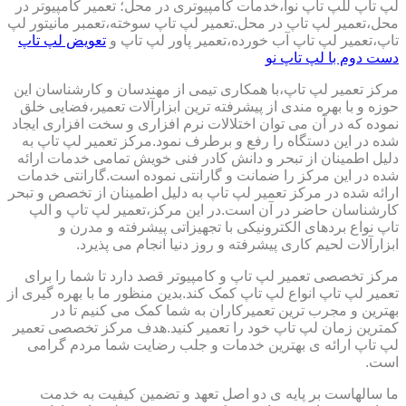
لپ تاپ للپ تاپ نوا،خدمات کامپیوتری در محل؛ تعمیر کامپیوتر در
محل،تعمیر لپ تاپ در محل.تعمیر لپ تاپ سوخته،تعمبر مانیتور لپ
تاپ،تعمیر لپ تاپ آب خورده،تعمیر پاور لپ تاپ و
تعویض لپ تاپ
دست دوم با لپ تاپ نو
مرکز تعمیر لپ تاپ،با همکاری تیمی از مهندسان و کارشناسان این
حوزه و با بهره مندی از پیشرفته ترین ابزارآلات تعمیر،فضایی خلق
نموده که در آن می توان اختلالات نرم افزاری و سخت افزاری ایجاد
شده در این دستگاه را رفع و برطرف نمود.مرکز تعمیر لپ تاپ به
دلیل اطمینان از تبحر و دانش کادر فنی خویش تمامی خدمات ارائه
شده در این مرکز را ضمانت و گارانتی نموده است.گارانتی خدمات
ارائه شده در مرکز تعمیر لپ تاپ به دلیل اطمینان از تخصص و تبحر
کارشناسان حاضر در آن است.در این مرکز،تعمیر لپ تاپ و الپ
تاپ نواع بردهای الکترونیکی با تجهیزاتی پیشرفته و مدرن و
ابزارآلات لحیم کاری پیشرفته و روز دنیا انجام می پذیرد.
مرکز تخصصی تعمیر لپ تاپ و کامپیوتر قصد دارد تا شما را برای
تعمیر لپ تاپ انواع لپ تاپ کمک کند.بدین منظور ما با بهره گیری از
بهترین و مجرب ترین تعمیرکاران به شما کمک می کنیم تا در
کمترین زمان لپ تاپ خود را تعمیر کنید.هدف مرکز تخصصی تعمیر
لپ تاپ ارائه ی بهترین خدمات و جلب رضایت شما مردم گرامی
است.
ما سالهاست بر پایه ی دو اصل تعهد و تضمین کیفیت به خدمت