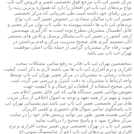
مرکز تعمیر لپ تاپ مرجع فوق تخصصی تعمیر و فروش الپ تاپ
نواع برندهای لپ تاپ،این افتخار را دارد که همواره برترین رتبه را
دربین رقبای خود داشته است.طی تجربیاتی که مرکز تخصصی
تعمیر لپ تاپ سالیان متمادی در خصوص تعمیر الپ تاپ نواع
برندهای لپ تاپ ها داشته،پیوسته به علپ تاپ نوان مرکز معتبر و
قابل اطمینال مشتریان مطرح بوده است.به کارگیری مهندسین
ارشد کشور در تعمیر لپ تاپ،پشتکار پرسنل و تلاش های مستمر
آنان،تصمیم گیری های صحیح مدیریت مرکز و قدم برداشتن در
جهت رفاه حال مشتریان گرامی از جمله نکات اصلی موفقیت
تهران لپ تاپ می باشد
متخصصین تهران لپ تاپ قادر به رفع تمامی مشکلات سخت
افزاری و نرم افزاری لپ تاپ ها می باشند.لازم به ذکر است کیفیت
خدمات رسانی به مشتریان در مرکز تعمیر تهران لپ تاپ توسط
واحد ارتباط با مشتریان به دقت کنترل و بررسی می گردد.عیب
یابی صحیح،استفاده از قطعات اورجینال و با کیفیت جهت
تعویض،توانایی تعمیر دستگاه هایی که غیر قابل تعمیر اعلام می
شوند و مهم تر از همه تعهد و توجه به اصول اخلاقی از دیگر مزیت
های مرکز تخصصی تعمیر لپ تاپ می باشد.تیم پشتیبانی تهران لپ
تاپ پاسخگوی تمامی سوال های حضوری و تلفنی کاربران
گرامی،هستند.همین طور می توانید پرسش های خود را در سایت
مرکز مطرح نمود ه و پاسخ صحیح را دریافت نمایید
تعمیر لپ تاپ در تهران تخصصی ترین تعمیر سخت افزاری و نرم
افزاری تمامی برندهای لپ تاپ اعم از سامسونگ،سونی،اچ