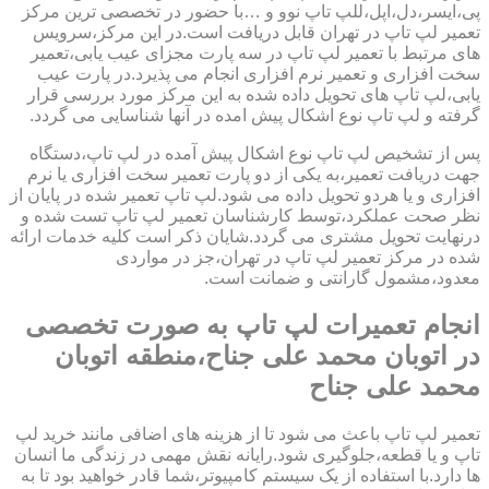
پی،ایسر،دل،اپل،للپ تاپ نوو و …با حضور در تخصصی ترین مرکز
تعمیر لپ تاپ در تهران قابل دریافت است.در این مرکز،سرویس
های مرتبط با تعمیر لپ تاپ در سه پارت مجزای عیب یابی،تعمیر
سخت افزاری و تعمیر نرم افزاری انجام می پذیرد.در پارت عیب
یابی،لپ تاپ های تحویل داده شده به این مرکز مورد بررسی قرار
گرفته و لپ تاپ نوع اشکال پیش امده در آنها شناسایی می گردد.
پس از تشخیص لپ تاپ نوع اشکال پیش آمده در لپ تاپ،دستگاه
جهت دریافت تعمیر،به یکی از دو پارت تعمیر سخت افزاری یا نرم
افزاری و یا هردو تحویل داده می شود.لپ تاپ تعمیر شده در پایان از
نظر صحت عملکرد،توسط کارشناسان تعمیر لپ تاپ تست شده و
درنهایت تحویل مشتری می گردد.شایان ذکر است کلیه خدمات ارائه
شده در مرکز تعمیر لپ تاپ در تهران،جز در مواردی
معدود،مشمول گارانتی و ضمانت است.
انجام تعمیرات لپ تاپ به صورت تخصصی
در اتوبان محمد علی جناح،منطقه اتوبان
محمد علی جناح
تعمیر لپ تاپ باعث می شود تا از هزینه های اضافی مانند خرید لپ
تاپ و یا قطعه،جلوگیری شود.رایانه نقش مهمی در زندگی ما انسان
ها دارد.با استفاده از یک سیستم کامپیوتر،شما قادر خواهید بود تا به