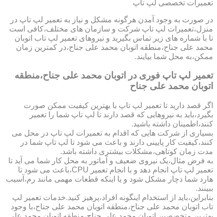
تعمیرات تخصصی لپ تاپ
در صورت به وجود آمدن هرگونه مشکل و نیاز به تعمیر لپ تاپ در
منزل،تعمیرات لپ تاپ شرکت و سازمان های مختلف،کافی است
تا با شماره های زیر تماس بگیرید و نیروهای تعمیر لپ تاب اتوبان
محمد علی جناح،منطقه اتوبان محمد علی جناح،در کمترین زمان
ممکن،به محل شما بیایند.
تعمیر لپ تاپ فوری در اتوبان محمد علی جناح،منطقه
اتوبان محمد علی جناح
اگر قصد دارید تا تعمیر لپ تاپ با بهترین کیفیت ممکن صورت
بگیرد،باید به نیروهایی که قصد دارند تا لپ تاپ شما را تعمیر
کنند،اطمینان داشته باشید.
بسیاری از شرکت هایی که اقدام به تعمیرات لپ تاپ در محل می
کنند،کیفیت کار پایینی دارند و باعث می شود تا لپ تاپ شما در
مدت زمان کوتاهی،مشکلات بیشتری داشته باشد.
به فرض مثال،یک نیروی ضعیف و آماتور به محل کار شما می آید تا
تعمیر لپ تاپ انجام دهد و با انجام تعمیر CPU،باعث می شود تا
هارد شما دچار مشکل شود و یا اینکه قطعات مهمی مانند رم،آسیب
ببینند.
بنابراین،باید از استخدام اینگونه افراد،پرهیز کنید.خدمات تعمیر لپ
تاب اتوبان محمد علی جناح،منطقه اتوبان محمد علی جناح،با وجود
بهترین متخصصین اتوبان محمد علی جناح،منطقه اتوبان محمد علی