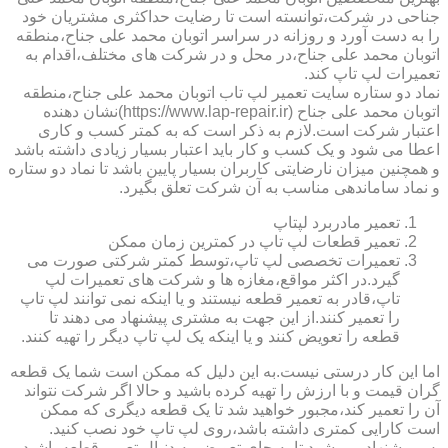
جناحی در شرکت،توانسته است تا رضایت حداکثری مشتریان خود
را به دست آورد و روزانه در سراسر اتوبان محمد علی جناح،منطقه
اتوبان محمد علی جناح،در محل و در شرکت های مختلف،اقدام به
تعمیرات لپ تاپ کند.
نماد دو ستاره سایت تعمیر لپ تاب اتوبان محمد علی جناح،منطقه
اتوبان محمد علی جناح (https://www.lap-repair.ir)نشان دهنده
اعتبار شرکت است.لازم به ذکر است که به کمتر کسب و کاری
اعطا می شود و یک کسب و کار باید اعتبار بسیار زیادی داشته باشد
و همچنین میزان نارضایتی کاربران بسیار پایین باشد تا نماد دو ستاره
و نماد ساماندهی مناسب به آن شرکت تعلق بگیرد.
تعمیر مادربرد لپتاپ
تعمیر قطعات لپ تاپ در کمترین زمان ممکن
تعمیرات تخصصی لپ تاپ،توسط کمتر شرکتی صورت می
گیرد.در اکثر مواقع،مغازه ها و شرکت های تعمیرات لپ
تاپ،قادر به تعمیر قطعه نیستند و یا اینکه نمی توانند لپ تاپ
را تعمیر کنند.از این جهت به مشتری پیشنهاد می دهند تا
قطعه را تعویض کنند و یا اینکه یک لپ تاپ دیگر را تهیه کنند.
اما این کار درستی نیست.به این دلیل که ممکن است شما یک قطعه
گران قیمت و با ارزش را تهیه کرده باشید و حالا اگر شرکت نتواند
آن را تعمیر کند،مجبور خواهید شد تا یک قطعه دیگری که ممکن
است کارایی کمتری داشته باشد،روی لپ تاپ خود نصب کنید.
پس پیشنهاد می شود تا به جای تعویض،به دنبال تعمیر قطعه باشید.