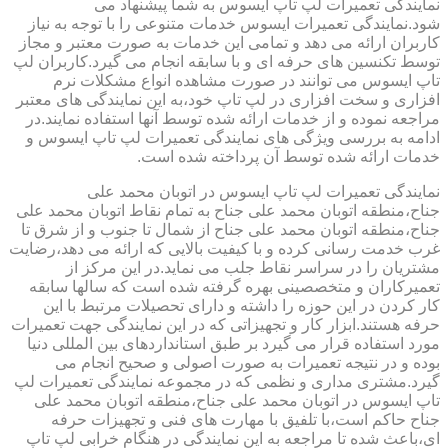
نمایندگی تعمیرات لپ تاپ ایسوس به شما پیشنهاد می
شود.نمایندگی تعمیرات ایسوس خدمات متنوعی را با توجه به نیاز
کاربران ارائه می دهد و تمامی این خدمات به صورت معتبر و مجاز
توسط تکنسین های حرفه ای و با سابقه انجام می گیرد.کاربران لپ
تاپ ایسوس می توانند در صورت مشاهده انواع مشکلات نرم
افزاری و سخت افزاری در لپ تاپ خود،به این نمایندگی های معتبر
مراجعه نموده و از خدمات ارائه شده توسط آنها استفاده نمایند.در
ادامه به بررسی ویژگی های نمایندگی تعمیرات لپ تاپ ایسوس و
خدمات ارائه شده توسط آن پرداخته شده است.
نمایندگی تعمیرات لپ تاپ ایسوس در اتوبان محمد علی
جناح،منطقه اتوبان محمد علی جناح به تمام نقاط اتوبان محمد علی
جناح،منطقه اتوبان محمد علی جناح از شمال تا جنوب و از شرق تا
غرب خدمت رسانی کرده و با کیفیت بالایی که ارائه می دهد،رضایت
مشتریان را در سراسر نقاط جلب می نماید.در این مرکز از
تعمیرکاران و متخصصینی بهره گرفته شده است که سالها سابقه
کار کردن در این حوزه را داشته و دارای تحصیلات مرتبط با این
حرفه هستند.ابزار کار و تجهیزاتی که در این نمایندگی جهت تعمیرات
مورد استفاده قرار می گیرد بر طبق استانداردهای بین المللی دنیا
بوده و در نتیجه تعمیرات به صورت اصولی و صحیح انجام می
گیرد.مشتری مداری و نظمی که در مجموعه نمایندگی تعمیرات لپ
تاپ ایسوس در اتوبان محمد علی جناح،منطقه اتوبان محمد علی
جناح حاکم است،با تلفیق با مهارت های فنی و تجهیزات حرفه
ای،باعث شده تا مراجعه به این نمایندگی در هنگام خرابی لپ تاپ