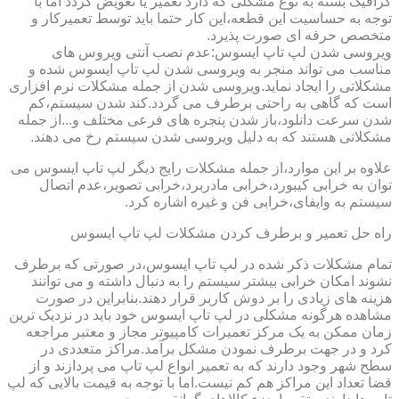
گرافیک بسته به نوع مشکلی که دارد تعمیر یا تعویض گردد اما با
توجه به حساسیت این قطعه،این کار حتما باید توسط تعمیرکار و
متخصص حرفه ای صورت پذیرد.
ویروسی شدن لپ تاپ ایسوس:عدم نصب آنتی ویروس های
مناسب می تواند منجر به ویروسی شدن لپ تاپ ایسوس شده و
مشکلاتی را ایجاد نماید.ویروسی شدن از جمله مشکلات نرم افزاری
است که گاهی به راحتی برطرف می گردد.کند شدن سیستم،کم
شدن سرعت دانلود،باز شدن پنجره های فرعی مختلف و...از جمله
مشکلاتی هستند که به دلیل ویروسی شدن سیستم رخ می دهند.
علاوه بر این موارد،از جمله مشکلات رایج دیگر لپ تاپ ایسوس می
توان به خرابی کیبورد،خرابی مادربرد،خرابی تصویر،عدم اتصال
سیستم به وایفای،خرابی فن و غیره اشاره کرد.
راه حل تعمیر و برطرف کردن مشکلات لپ تاپ ایسوس
تمام مشکلات ذکر شده در لپ تاپ ایسوس،در صورتی که برطرف
نشوند امکان خرابی بیشتر سیستم را به دنبال داشته و می توانند
هزینه های زیادی را بر دوش کاربر قرار دهند.بنابراین در صورت
مشاهده هرگونه مشکلی در لپ تاپ ایسوس خود باید در نزدیک ترین
زمان ممکن به یک مرکز تعمیرات کامپیوتر مجاز و معتبر مراجعه
کرد و در جهت برطرف نمودن مشکل برآمد.مراکز متعددی در
سطح شهر وجود دارند که به تعمیر انواع لپ تاپ می پردازند و از
قضا تعداد این مراکز هم کم نیست.اما با توجه به قیمت بالایی که لپ