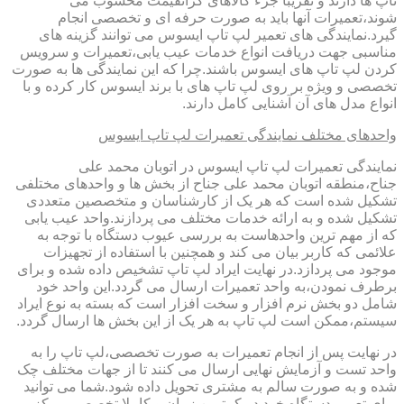
تاپ ها دارند و تقریبا جزء کالاهای گرانقیمت محسوب می
شوند،تعمیرات آنها باید به صورت حرفه ای و تخصصی انجام
گیرد.نمایندگی های تعمیر لپ تاپ ایسوس می توانند گزینه های
مناسبی جهت دریافت انواع خدمات عیب یابی،تعمیرات و سرویس
کردن لپ تاپ های ایسوس باشند.چرا که این نمایندگی ها به صورت
تخصصی و ویژه بر روی لپ تاپ های با برند ایسوس کار کرده و با
انواع مدل های آن آشنایی کامل دارند.
واحدهای مختلف نمایندگی تعمیرات لپ تاپ ایسوس
نمایندگی تعمیرات لپ تاپ ایسوس در اتوبان محمد علی
جناح،منطقه اتوبان محمد علی جناح از بخش ها و واحدهای مختلفی
تشکیل شده است که هر یک از کارشناسان و متخصصین متعددی
تشکیل شده و به ارائه خدمات مختلف می پردازند.واحد عیب یابی
که از مهم ترین واحدهاست به بررسی عیوب دستگاه با توجه به
علائمی که کاربر بیان می کند و همچنین با استفاده از تجهیزات
موجود می پردازد.در نهایت ایراد لپ تاپ تشخیص داده شده و برای
برطرف نمودن،به واحد تعمیرات ارسال می گردد.این واحد خود
شامل دو بخش نرم افزار و سخت افزار است که بسته به نوع ایراد
سیستم،ممکن است لپ تاپ به هر یک از این بخش ها ارسال گردد.
در نهایت پس از انجام تعمیرات به صورت تخصصی،لپ تاپ را به
واحد تست و آزمایش نهایی ارسال می کنند تا از جهات مختلف چک
شده و به صورت سالم به مشتری تحویل داده شود.شما می توانید
برای تعمیر دستگاه خود در کمترین زمان و کاملا تخصصی مرکز