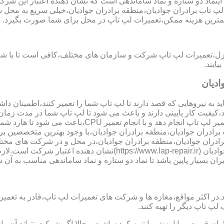
اینماد دو ستاره و نماد ساماندهی است که نشان دهنده اعتبار این شر
ر لپ تاب برادران جوادیان،منطقه برادران جوادیان،خیلی سریع به محل ش
 کمترین هزینه ممکن،تعمیرات لپ تاپ در محل برای شما صورت بگیرد.
زل،تعمیرات لپ تاپ شرکت و سازمان های مختلف،کافی است تا با شمار
ایند.
ادیان
 به نیروهایی که قصد دارند تا لپ تاپ شما را تعمیر کنند،اطمینان داشت
،کیفیت کار پایینی دارند و باعث می شود تا لپ تاپ شما در مدت زما
ارد شما دچار مشکل شود و یا اینکه قطعات مهمی مانند رم،آسیب ببینند.
تاب برادران جوادیان،منطقه برادران جوادیان،با وجود بهترین متخصصین 
ادران جوادیان،منطقه برادران جوادیان،در محل و در شرکت های مختلف
نماد دو ستاره سایت تعمیر لپ تاب برادران جوادیان،منطقه برادران جو
بران بسیار پایین باشد تا نماد دو ستاره و نماد ساماندهی مناسب به آن
ر مواقع،مغازه ها و شرکت های تعمیرات لپ تاپ،قادر به تعمیر قطعه ن
لپ تاپ دیگر را تهیه کنند.
ن قیمت و با ارزش را تهیه کرده باشید و حالا اگر شرکت نتواند آن ر