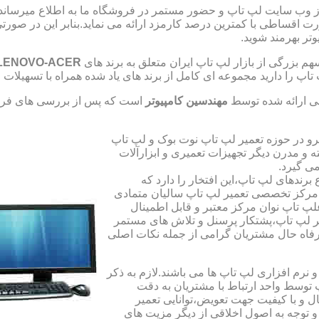
از وب سایت لپ تاپ و حضور مستمر در فروشگاه ما به اطلاع میرسان
صورت اقساطی با کمترین درصد کارمزد ارائه می نماید.بنابر این در 
تر بهرمند شوید.
 بزرگی از بازار لپ تاپ ایران متعلق به برند های
LENOVO-ACER
تاپ را دارید مجموعه ای کامل از برند های یاد شده همراه با تسهیلا
ی ارائه شده توسط
مهندسین کامپیوتر
است که پس از بررسی های فراو
رو در حوزه تعمیر لپ تاپ نوت بوک و لپ تاپ
 و مدرن دیگر تجهیزات تعمیری و ابزارآلات
ی گیرد.
ندهای لپ تاپ،این افتخار را دارد که
ه مرکز تخصصی تعمیر لپ تاپ سالیان متمادی
لپ تاپ نوان مرکز معتبر و قابل اطمینال
 لپ تاپ،پشتکار پرسنل و تلاش های مستمر
فاه حال مشتریان گرامی از جمله نکات اصلی
رم افزاری لپ تاپ ها می باشند.لازم به ذکر
توسط واحد ارتباط با مشتریان به دقت
 و با کیفیت جهت تعویض،توانایی تعمیر
 و توجه به اصول اخلاقی از دیگر مزیت های