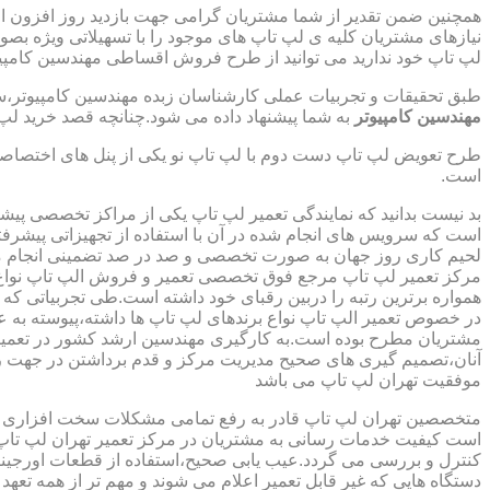
همچنین ضمن تقدیر از شما مشتریان گرامی جهت بازدید روز افزون 
نیازهای مشتریان کلیه ی لپ تاپ های موجود را با تسهیلاتی ویژه ب
لپ تاپ خود ندارید می توانید از طرح فروش اقساطی مهندسین کامپیو
طبق تحقیقات و تجربیات عملی کارشناسان زبده مهندسین کامپیوتر،سهم
مهندسین کامپیوتر
به شما پیشنهاد داده می شود.چنانچه قصد خرید لپ 
طرح تعویض لپ تاپ دست دوم با لپ تاپ نو یکی از پنل های اختصاص
است.
بد نیست بدانید که نمایندگی تعمیر لپ تاپ یکی از مراکز تخصصی پیش
است که سرویس های انجام شده در آن با استفاده از تجهیزاتی پیشرفته
لحیم کاری روز جهان به صورت تخصصی و صد در صد تضمینی انجام م
مرکز تعمیر لپ تاپ مرجع فوق تخصصی تعمیر و فروش الپ تاپ نواع بر
همواره برترین رتبه را دربین رقبای خود داشته است.طی تجربیاتی ک
در خصوص تعمیر الپ تاپ نواع برندهای لپ تاپ ها داشته،پیوسته به ع
مشتریان مطرح بوده است.به کارگیری مهندسین ارشد کشور در تعمیر
آنان،تصمیم گیری های صحیح مدیریت مرکز و قدم برداشتن در جهت ر
موفقیت تهران لپ تاپ می باشد
متخصصین تهران لپ تاپ قادر به رفع تمامی مشکلات سخت افزاری و ن
است کیفیت خدمات رسانی به مشتریان در مرکز تعمیر تهران لپ تاپ 
کنترل و بررسی می گردد.عیب یابی صحیح،استفاده از قطعات اورجینال
دستگاه هایی که غیر قابل تعمیر اعلام می شوند و مهم تر از همه تعهد