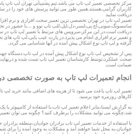
مرکز تخصصی تعمیر لپ تاپ می باشد.تیم پشتیبانی تهران لپ تاپ پ
کاربران گرامی،هستند.همین طور می توانید پرسش های خود را در سا
دریافت نمایید
تعمیر لپ تاپ در تهران تخصصی ترین تعمیر سخت افزاری و نرم افزار
سامسونگ،سونی،اچ پی،ایسر،دل،اپل،للپ تاپ نوو و …با حضور در تخص
دریافت است.در این مرکز،سرویس های مرتبط با تعمیر لپ تاپ در س
و تعمیر نرم افزاری انجام می پذیرد.در پارت عیب یابی،لپ تاپ های ت
گرفته و لپ تاپ نوع اشکال پیش امده در آنها شناسایی می گردد.
پس از تشخیص لپ تاپ نوع اشکال پیش آمده در لپ تاپ،دستگاه جهت دری
صحت عملکرد،توسط کارشناسان تعمیر لپ تاپ تست شده و درنهایت تح
ضمانت است.
انجام تعمیرات لپ تاپ به صورت تخصصی در ب
تعمیر لپ تاپ باعث می شود تا از هزینه های اضافی مانند خرید لپ تاپ
کارهای روزمره خود برسید.
به گزارش ایسنا،بنابر اعلام تعمیر لپ تاب،با استفاده از کامپیوتر یا
شد،چگونه می توانید مشکلات را برطرف کنید؟ چگونه می توان تعمیر کا
با استفاده از خدمات تعمیر لپ تاب برادران جوادیان،منطقه برادران ج
جوادیان،به محل شما خواهند آمد و مشکلات به وجود آمده را برای شما