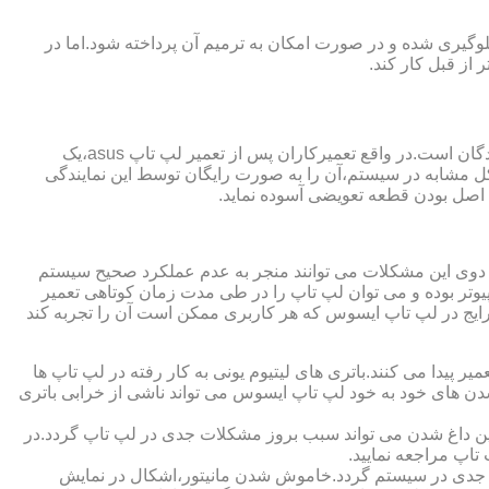
گیری شده و در صورت امکان به ترمیم آن پرداخته شود.اما در
از قبل کار کند.
از مزایای قابل توجهی که نمایندگی تعمیر لپ تاپ ایسوس از آن برخوردار است،ارائه ضمانت نامه و یا گارانتی معتبر تعمیرات به مراجعه کنندگان است.در واقع تعمیرکاران پس از تعمیر لپ تاپ asus،یک
کل مشابه در سیستم،آن را به صورت رایگان توسط این نمایندگی
ت اصل بودن قطعه تعویضی آسوده نماید.
ر دوی این مشکلات می توانند منجر به عدم عملکرد صحیح سیستم
تر بوده و می توان لپ تاپ را در طی مدت زمان کوتاهی تعمیر
رایج در لپ تاپ ایسوس که هر کاربری ممکن است آن را تجربه کند
 پیدا می کنند.باتری های لیتیوم یونی به کار رفته در لپ تاپ ها
 شدن های خود به خود لپ تاپ ایسوس می تواند ناشی از خرابی باتری
این داغ شدن می تواند سبب بروز مشکلات جدی در لپ تاپ گردد.در
اپ مراجعه نمایید.
 جدی در سیستم گردد.خاموش شدن مانیتور،اشکال در نمایش