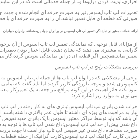
افزاری،آپدیت کردن درایوها و...از جمله خدماتی است که در این ن
تعمیرات لپ تاپ ایسوس نیز به صورت حرفه ای انجام شده و جهت جلوگ
صورتی که قطعه ای قابل تعمیر نباشد،آن را به صورت حرفه ای با قطعه 
ارائه ضمانت معتبر در نمایندگی تعمیر لپ تاپ ایسوس در برادران جوادیان،منطقه برادران جوادیان
گارانتی به مشتری می دهند که نشان دهنده قابل اعتبار بودن تعمیرا
تعمیر نماید.همچنین اگر قطعه ای در این نمایندگی تعویض گردد،گاران
بررسی مشکلات رایج در لپ تاپ ایسوس
برخی از مشکلاتی که در انواع لپ تاپ ها از جمله لپ تاپ ایسوس به
کامپیوتری شده و موجب آزردگی کاربر گردند اما باید گفت که تمام
نمود.نکته حائز اهمیت در این گونه مواقع،مراجعه به یک تعمیرکار 
می توان به موارد زیر اشاره کرد:
خراب شدن باتری لپ تاپ ایسوس:باتری های به کار رفته در لپ تاپ ها،پس
نیاز به مراقبت های ویژه ای داشته تا طول عمر بالاتری داشته باشند
آن باشد که باید توسط مراکز معتبر ایسوس با یک باتری جدید تعویض گ
داغ شدن بیش از حد لپ تاپ ایسوس:داغ شدن لپ تاپ ها با توجه به 
صورت مشاهده داغ شدن غیر طبیعی لپ تاپ نیاز است تا جهت بررسی 
خرابی کارت گرافیک لپ تاپ ایسوس:کارت گرافیک از جمله قطعات ح