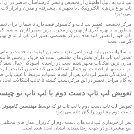
لپ تاپ به دلیل اطمینان از تخصص و تبحر کارشناسان حاضر در آن اس
تاپ نواع بردهای الکترونیکی با تجهیزاتی پیشرفته و مدرن و ابزارآلات 
می پذیرد.
مرکز تخصصی تعمیر لپ تاپ و کامپیوتر قصد دارد تا شما را برای تعمی
منظور ما با بهره گیری از بهترین و مجرب ترین تعمیرکاران به شما ک
تاپ خود را تعمیر کنید.هدف مرکز تخصصی تعمیر لپ تاپ ارائه ی ب
گرامی است.
ما سالهاست بر پایه ی دو اصل تعهد و تضمین کیفیت به خدمت رسان
تعمیر لپ تاپ دارای بخش های مختلفی است که هریک از بخش ها متخص
مدرن ترین امکانات مجهز شده است.در راستای آسودگی خیال شما گر
لپ تاپ تنها از قطعات اورجینال استفاده می کند.تضمین کیفیت ما ر
در نمایندگی تعمیر لپ تاپ پس از انجام عملیات مرتبط با عیب یابی 
به گام مراحل تعمیر در این مرکز،سبب گشته تا غالب اشکالات ایجاد شد
تعویض لپ تاپ دست دوم با لپ تاپ نو چیس
تعویض لپ تاپ دست دوم با لپ تاپ نو که توسط
مهندسین کامپیوتر
و
دست دوم مشاوره رایگان داده می شود.
پس از خریداری لپ تاپ های دست دوم از کاربران مدل های مختلفی از 
نفع مشتری و در جهت رضایتمندی ایشان ایجاد شده است.