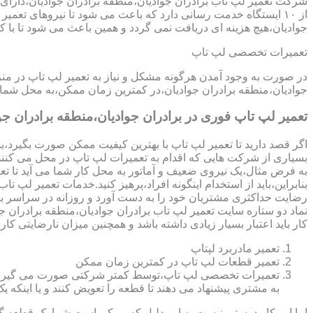
شرکت تعمیر لپ تاب برادران جوادیان،منطقه برادران جوادیان،دارای 
از ۱۰ ایستگاه خدمت رسانی دارد که باعث می شود تا نیروهای تعمی
جوادیان،هیچ هزینه ای دریافت نمی گردد و همین باعث می شود تا با
تعمیرات تخصصی لپ تاپ
در صورت به وجود آمدن هرگونه مشکل و نیاز به تعمیر لپ تاپ در من
جوادیان،منطقه برادران جوادیان،در کمترین زمان ممکن،به محل شما بی
تعمیر لپ تاپ فوری در برادران جوادیان،منطقه برادران جو
اگر قصد دارید تا تعمیر لپ تاپ با بهترین کیفیت ممکن صورت بگیرد،باید
بسیاری از شرکت هایی که اقدام به تعمیرات لپ تاپ در محل می کنند
به فرض مثال،یک نیروی ضعیف و آماتور به محل کار شما می آید تا تعمیر لپ تاپ انجام دهد و با انجام تعمیر CPU،باعث می شود تا ه
بنابراین،باید از استخدام اینگونه افراد،پرهیز کنید.خدمات تعمیر لپ 
رضایت حداکثری مشتریان خود را به دست آورد و روزانه در سراسر بر
کار باید اعتبار بسیار زیادی داشته باشد و همچنین میزان نارضایتی کار
تعمیر مادربرد لپتاپ
تعمیر قطعات لپ تاپ در کمترین زمان ممکن
تعمیرات تخصصی لپ تاپ،توسط کمتر شرکتی صورت می گیرد.در اکث
به مشتری پیشنهاد می دهند تا قطعه را تعویض کنند و یا اینکه یک 
اما این کار درستی نیست.به این دلیل که ممکن است شما یک قطعه گرا