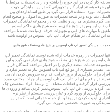
سابقه کار کردن در این حوزه را داشته و دارای تحصیلات مرتبط با
این حرفه هستند.ابزار کار و تجهیزاتی که در این نمایندگی جهت
تعمیرات مورد استفاده قرار می گیرد بر طبق استانداردهای بین
المللی دنیا بوده و در نتیجه تعمیرات به صورت اصولی و صحیح انجام
می گیرد.مشتری مداری و نظمی که در مجموعه نمایندگی تعمیرات
لپ تاپ ایسوس در شیخ هادی،منطقه شیخ هادی حاکم است،با
تلفیق با مهارت های فنی و تجهیزات حرفه ای،باعث شده تا مراجعه
به این نمایندگی در هنگام خرابی لپ تاپ ایسوس در اولویت باشد.
خدمات نمایندگی تعمیر لپ تاپ ایسوس در شیخ هادی،منطقه شیخ هادی
تنها تعمیرات در زمره خدمات ارائه شده توسط نمایندگی تعمیر لپ
تاپ ایسوس در شیخ هادی،منطقه شیخ هادی قرار نمی گیرد و این
مجموعه خدمات متعدد دیگری را در اختیار مراجعه کنندگان قرار
می دهد.در بسیاری از مواقع لپ تاپ ایسوس نیاز به تعمیر ندارد و
افراد برای جلوگیری از بروز خرابی،اقدام به سرویس کردن آن می
نمایند.در واقع برای لپ تاپ لپ تاپ ایسوس از جهات مختلف مورد
بررسی قرار گرفته و قطعات مختلف آن توسط افراد متخصص چک
می گردند.بررسی فن لپ تاپ ایسوس،تمیز کردن منافذ و ورودی ها
برای جلوگیری از ورود گرد و غبار،بررسی سیستم از نظر نرم
افزاری،آپدیت کردن درایوها و...از جمله خدماتی است که در این
نمایندگی به صورت تخصصی صورت می گیرد.
تعمیرات لپ تاپ ایسوس نیز به صورت حرفه ای انجام شده و جهت