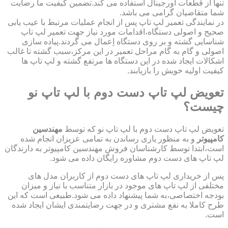
تنها از قطعات اورجینال استفاده می کند.تضمین کیفیت ما رضایت
شما متقاضیان گرامی می باشد.
در نمایندگی تعمیر لپ تاپ پس از انجام عملیات مرتبط با عیب یابی
صحیح و اصولی دستگاه،اقدامات مورد نیاز جهت تعمیر لپ تاپ
شناسایی گشته و بر روی دستگاه اِعمال می گردند.پیاده سازی
اصولی و گام به گام مراحل تعمیر در این مرکز،سبب گشته تا غالب
اشکالات ایجاد شده در این دستگاه ها مرتفع گشته و لپ تاپ ها
کیفیت اولیه خویش را بازیابند.
تعویض لپ تاپ دست دوم با لپ تاپ نو
چیست؟
تعویض لپ تاپ دست دوم با لپ تاپ نو که توسط
مهندسین
کامپیوتر
و به منظور یاری رساندن به تمامی عزیزان انجام شده
است،ابتدا توسط کارشناسان فروش مهندسین کامپیوتر به دارندگان
لپ تاپ های دست دوم مشاوره رایگان داده می شود.
پس از خریداری لپ تاپ های دست دوم از کاربران مدل های
مختلفی از لپ تاپ های موجود در بازار متناسب با نیاز و میزان
بودجه اختصاصی،به شما پیشنهاد داده می شود.طبیعی است که این
طرح کاملا به نفع مشتری و در جهت رضایتمندی ایشان ایجاد شده
است.