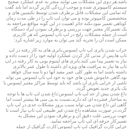
باشد.هر دوی این مشکلات می توانند منجر به عدم عملکرد صحیح
سیستم کامپیوتری شده و موجب آزردگی کاربر گردند اما باید گفت
که تمامی این مشکلات قابل برطرف شدن توسط تکنسین های و
متخصصین کامپیوتر بوده و می توان لپ تاپ را در طی مدت زمان
کوتاهی تعمیر نمود.نکته حائز اهمیت در این گونه مواقع،مراجعه به
یک تعمیرکار معتبر جهت بررسی و برطرف نمودن ایراد دستگاه
است.از جمله مشکلات رایج در لپ تاپ ایسوس که هر کاربری
ممکن است آن را تجربه کند می توان به موارد زیر اشاره کرد:
خراب شدن باتری لپ تاپ ایسوس:باتری های به کار رفته در لپ
تاپ ها،پس از مدتی کار کردن عملکرد اولیه خود را از دست داده و
نیاز به تعمیر پیدا می کنند.باتری های لیتیوم یونی به کار رفته در لپ
تاپ ها نیاز به مراقبت های ویژه ای داشته تا طول عمر بالاتری
داشته باشند اما به طور کلی عمر مفید آنها دو تا سه سال خواهد
بود.گاهی خاموش شدن های خود به خود لپ تاپ ایسوس می تواند
ناشی از خرابی باتری آن باشد که باید توسط مراکز معتبر ایسوس با
یک باتری جدید تعویض گردد.
داغ شدن بیش از حد لپ تاپ ایسوس:داغ شدن لپ تاپ ها با توجه
به ساختار فشرده ای که دارند،نسبت به پی سی ها بیشتر است اما
گاهی این داغ شدن می تواند سبب بروز مشکلات جدی در لپ تاپ
گردد.در صورت مشاهده داغ شدن غیر طبیعی لپ تاپ نیاز است تا
جهت بررسی علت دقیق آن و برطرف نمودن این مشکل به
تعمیرکار حرفه ای لپ تاپ مراجعه نمایید.
خرابی کارت گرافیک لپ تاپ ایسوس:کارت گرافیک از جمله