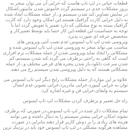
قطعات حیاتی در لپ تاپ هاست که خرابی آن می توان منجر به
بروز مشکلات جدی در سیستم گردد.خاموش شدن مانیتور،اشکال
در نمایش تصاویر،کند شدن سیستم و...از جمله مشکلات ایجاد شده
به دلیل خرابی کارت گرافیک هستند.این امکان وجود دارد که کارت
گرافیک بسته به نوع مشکلی که دارد تعمیر یا تعویض گردد اما با
توجه به حساسیت این قطعه،این کار حتما باید توسط تعمیرکار و
متخصص حرفه ای صورت پذیرد.
ویروسی شدن لپ تاپ ایسوس:عدم نصب آنتی ویروس های
مناسب می تواند منجر به ویروسی شدن لپ تاپ ایسوس شده و
مشکلاتی را ایجاد نماید.ویروسی شدن از جمله مشکلات نرم افزاری
است که گاهی به راحتی برطرف می گردد.کند شدن سیستم،کم
شدن سرعت دانلود،باز شدن پنجره های فرعی مختلف و...از جمله
مشکلاتی هستند که به دلیل ویروسی شدن سیستم رخ می دهند.
علاوه بر این موارد،از جمله مشکلات رایج دیگر لپ تاپ ایسوس می
توان به خرابی کیبورد،خرابی مادربرد،خرابی تصویر،عدم اتصال
سیستم به وایفای،خرابی فن و غیره اشاره کرد.
راه حل تعمیر و برطرف کردن مشکلات لپ تاپ ایسوس
تمام مشکلات ذکر شده در لپ تاپ ایسوس،در صورتی که برطرف
نشوند امکان خرابی بیشتر سیستم را به دنبال داشته و می توانند
هزینه های زیادی را بر دوش کاربر قرار دهند.بنابراین در صورت
مشاهده هرگونه مشکلی در لپ تاپ ایسوس خود باید در نزدیک ترین