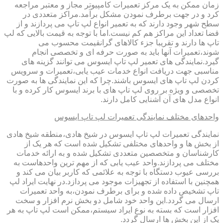
زمان ممکن به یک مرکز تعمیرات کامپیوتر مجاز و معتبر مراجعه
کرد و در جهت برطرف نمودن مشکل برآمد.مراکز متعددی در
سطح شهر وجود دارند که به تعمیر انواع لپ تاپ می پردازند و از
قضا تعداد این مراکز هم کم نیست.اما با توجه به قیمت بالایی که لپ
تاپ ها دارند و تقریبا جزء کالاهای گرانقیمت محسوب می
شوند،تعمیرات آنها باید به صورت حرفه ای و تخصصی انجام
گیرد.نمایندگی های تعمیر لپ تاپ ایسوس می توانند گزینه های
مناسبی جهت دریافت انواع خدمات عیب یابی،تعمیرات و سرویس
کردن لپ تاپ های ایسوس باشند.چرا که این نمایندگی ها به صورت
تخصصی و ویژه بر روی لپ تاپ های با برند ایسوس کار کرده و با
انواع مدل های آن آشنایی کامل دارند.
واحدهای مختلف نمایندگی تعمیرات لپ تاپ ایسوس
نمایندگی تعمیرات لپ تاپ ایسوس در شیخ هادی،منطقه شیخ هادی
از بخش ها و واحدهای مختلفی تشکیل شده است که هر یک از
کارشناسان و متخصصین متعددی تشکیل شده و به ارائه خدمات
مختلف می پردازند.واحد عیب یابی که از مهم ترین واحدهاست به
بررسی عیوب دستگاه با توجه به علائمی که کاربر بیان می کند و
همچنین با استفاده از تجهیزات موجود می پردازد.در نهایت ایراد لپ
تاپ تشخیص داده شده و برای برطرف نمودن،به واحد تعمیرات
ارسال می گردد.این واحد خود شامل دو بخش نرم افزار و سخت
افزار است که بسته به نوع ایراد سیستم،ممکن است لپ تاپ به هر
یک از این بخش ها ارسال گردد.