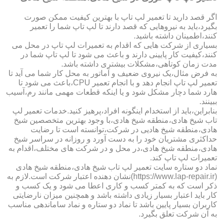
اگر قصد دارید تا تعمیر لپ تاپ با بهترین کیفیت ممکن صورت
بگیرد،باید به نیروهایی که قصد دارند تا لپ تاپ شما را تعمیر
کنند،اطمینان داشته باشید.
بسیاری از شرکت هایی که اقدام به تعمیرات لپ تاپ در محل می
کنند،کیفیت کار پایینی دارند و باعث می شود تا لپ تاپ شما در
مدت زمان کوتاهی،مشکلات بیشتری داشته باشد.
به فرض مثال،یک نیروی ضعیف و آماتور به محل کار شما می آید تا
تعمیر لپ تاپ انجام دهد و با انجام تعمیر CPU،باعث می شود تا
هارد شما دچار مشکل شود و یا اینکه قطعات مهمی مانند رم،آسیب
ببینند.
بنابراین،باید از استخدام اینگونه افراد،پرهیز کنید.خدمات تعمیر لپ
تاب شیخ هادی،منطقه شیخ هادی،با وجود بهترین متخصصین شیخ
هادی،منطقه شیخ هادیی در شرکت،توانسته است تا رضایت
حداکثری مشتریان خود را به دست آورد و روزانه در سراسر شیخ
هادی،منطقه شیخ هادی،در محل و در شرکت های مختلف،اقدام به
تعمیرات لپ تاپ کند.
نماد دو ستاره سایت تعمیر لپ تاب شیخ هادی،منطقه شیخ هادی
(https://www.lap-repair.ir)نشان دهنده اعتبار شرکت است.لازم به
ذکر است که به کمتر کسب و کاری اعطا می شود و یک کسب و
کار باید اعتبار بسیار زیادی داشته باشد و همچنین میزان نارضایتی
کاربران بسیار پایین باشد تا نماد دو ستاره و نماد ساماندهی مناسب
به آن شرکت تعلق بگیرد.