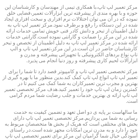
مرکز تعمیر لپ تاپ،با همکاری تیمی از مهندسان و کارشناسان این
حوزه و با بهره مندی از پیشرفته ترین ابزارآلات تعمیر،فضایی خلق
نموده که در آن می توان اختلالات نرم افزاری و سخت افزاری ایجاد
شده در این دستگاه را رفع و برطرف نمود.مرکز تعمیر لپ تاپ به
دلیل اطمینان از تبحر و دانش کادر فنی خویش تمامی خدمات ارائه
شده در این مرکز را ضمانت و گارانتی نموده است.گارانتی خدمات
ارائه شده در مرکز تعمیر لپ تاپ به دلیل اطمینان از تخصص و تبحر
کارشناسان حاضر در آن است.در این مرکز،تعمیر لپ تاپ و الپ
تاپ نواع بردهای الکترونیکی با تجهیزاتی پیشرفته و مدرن و
ابزارآلات لحیم کاری پیشرفته و روز دنیا انجام می پذیرد.
مرکز تخصصی تعمیر لپ تاپ و کامپیوتر قصد دارد تا شما را برای
تعمیر لپ تاپ انواع لپ تاپ کمک کند.بدین منظور ما با بهره گیری از
بهترین و مجرب ترین تعمیرکاران به شما کمک می کنیم تا در
کمترین زمان لپ تاپ خود را تعمیر کنید.هدف مرکز تخصصی تعمیر
لپ تاپ ارائه ی بهترین خدمات و جلب رضایت شما مردم گرامی
است.
ما سالهاست بر پایه ی دو اصل تعهد و تضمین کیفیت به خدمت
رسانی به شما می پردازیم.مرکز تخصصی تعمیر لپ تاپ دارای
بخش های مختلفی است که هریک از بخش ها متخصصان مربوط به
خود را دارد و به مدرن ترین امکانات مجهز شده است.در راستای
آسودگی خیال شما گرامیان این مرکز برای تعمیر تخصصی لپ تاپ