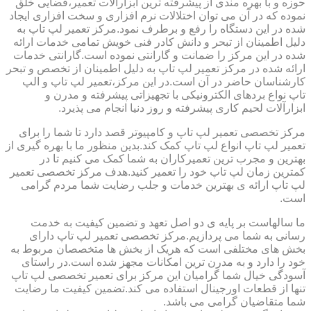
حوزه و با بهره مندی از پیشرفته ترین ابزارآلات تعمیر،فضایی خلق
نموده که در آن می توان اختلالات نرم افزاری و سخت افزاری ایجاد
شده در این دستگاه را رفع و برطرف نمود.مرکز تعمیر لپ تاپ به
دلیل اطمینان از تبحر و دانش کادر فنی خویش تمامی خدمات ارائه
شده در این مرکز را ضمانت و گارانتی نموده است.گارانتی خدمات
ارائه شده در مرکز تعمیر لپ تاپ به دلیل اطمینان از تخصص و تبحر
کارشناسان حاضر در آن است.در این مرکز،تعمیر لپ تاپ و الپ
تاپ نواع بردهای الکترونیکی با تجهیزاتی پیشرفته و مدرن و
ابزارآلات لحیم کاری پیشرفته و روز دنیا انجام می پذیرد.
مرکز تخصصی تعمیر لپ تاپ و کامپیوتر قصد دارد تا شما را برای
تعمیر لپ تاپ انواع لپ تاپ کمک کند.بدین منظور ما با بهره گیری از
بهترین و مجرب ترین تعمیرکاران به شما کمک می کنیم تا در
کمترین زمان لپ تاپ خود را تعمیر کنید.هدف مرکز تخصصی تعمیر
لپ تاپ ارائه ی بهترین خدمات و جلب رضایت شما مردم گرامی
است.
ما سالهاست بر پایه ی دو اصل تعهد و تضمین کیفیت به خدمت
رسانی به شما می پردازیم.مرکز تخصصی تعمیر لپ تاپ دارای
بخش های مختلفی است که هریک از بخش ها متخصصان مربوط به
خود را دارد و به مدرن ترین امکانات مجهز شده است.در راستای
آسودگی خیال شما گرامیان این مرکز برای تعمیر تخصصی لپ تاپ
تنها از قطعات اورجینال استفاده می کند.تضمین کیفیت ما رضایت
شما متقاضیان گرامی می باشد.