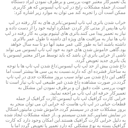
یک تعمیرکار معتبر جهت بررسی و برطرف نمودن ایراد دستگاه
است.از جمله مشکلات رایج در لپ تاپ ایسوس که هر کاربری
ممکن است آن را تجربه کند می توان به موارد زیر اشاره کرد:
خراب شدن باتری لپ تاپ ایسوس:باتری های به کار رفته در لپ
تاپ ها،پس از مدتی کار کردن عملکرد اولیه خود را از دست داده و
نیاز به تعمیر پیدا می کنند.باتری های لیتیوم یونی به کار رفته در لپ
تاپ ها نیاز به مراقبت های ویژه ای داشته تا طول عمر بالاتری
داشته باشند اما به طور کلی عمر مفید آنها دو تا سه سال خواهد
بود.گاهی خاموش شدن های خود به خود لپ تاپ ایسوس می تواند
ناشی از خرابی باتری آن باشد که باید توسط مراکز معتبر ایسوس با
یک باتری جدید تعویض گردد.
داغ شدن بیش از حد لپ تاپ ایسوس:داغ شدن لپ تاپ ها با توجه
به ساختار فشرده ای که دارند،نسبت به پی سی ها بیشتر است اما
گاهی این داغ شدن می تواند سبب بروز مشکلات جدی در لپ تاپ
گردد.در صورت مشاهده داغ شدن غیر طبیعی لپ تاپ نیاز است تا
جهت بررسی علت دقیق آن و برطرف نمودن این مشکل به
تعمیرکار حرفه ای لپ تاپ مراجعه نمایید.
خرابی کارت گرافیک لپ تاپ ایسوس:کارت گرافیک از جمله
قطعات حیاتی در لپ تاپ هاست که خرابی آن می توان منجر به
بروز مشکلات جدی در سیستم گردد.خاموش شدن مانیتور،اشکال
در نمایش تصاویر،کند شدن سیستم و...از جمله مشکلات ایجاد شده
به دلیل خرابی کارت گرافیک هستند.این امکان وجود دارد که کارت
گرافیک بسته به نوع مشکلی که دارد تعمیر یا تعویض گردد اما با