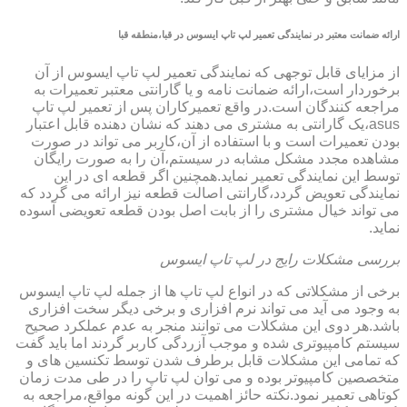
ارائه ضمانت معتبر در نمایندگی تعمیر لپ تاپ ایسوس در قبا،منطقه قبا
از مزایای قابل توجهی که نمایندگی تعمیر لپ تاپ ایسوس از آن
برخوردار است،ارائه ضمانت نامه و یا گارانتی معتبر تعمیرات به
مراجعه کنندگان است.در واقع تعمیرکاران پس از تعمیر لپ تاپ
asus،یک گارانتی به مشتری می دهند که نشان دهنده قابل اعتبار
بودن تعمیرات است و با استفاده از آن،کاربر می تواند در صورت
مشاهده مجدد مشکل مشابه در سیستم،آن را به صورت رایگان
توسط این نمایندگی تعمیر نماید.همچنین اگر قطعه ای در این
نمایندگی تعویض گردد،گارانتی اصالت قطعه نیز ارائه می گردد که
می تواند خیال مشتری را از بابت اصل بودن قطعه تعویضی آسوده
نماید.
بررسی مشکلات رایج در لپ تاپ ایسوس
برخی از مشکلاتی که در انواع لپ تاپ ها از جمله لپ تاپ ایسوس
به وجود می آید می تواند نرم افزاری و برخی دیگر سخت افزاری
باشد.هر دوی این مشکلات می توانند منجر به عدم عملکرد صحیح
سیستم کامپیوتری شده و موجب آزردگی کاربر گردند اما باید گفت
که تمامی این مشکلات قابل برطرف شدن توسط تکنسین های و
متخصصین کامپیوتر بوده و می توان لپ تاپ را در طی مدت زمان
کوتاهی تعمیر نمود.نکته حائز اهمیت در این گونه مواقع،مراجعه به