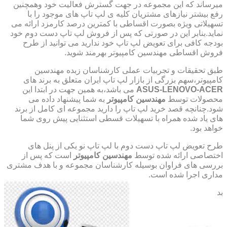
میرساند که این مجموعه در جهت گسترش فعالیت خود وهمچنین
رفع بیشتر نیازهای مشتریان کلیه ی لپ تاپ های موجود را با
تسهیلاتی ویژه بصورت اقساطی با کمترین درصد کارمزد ارائه می
نماید.بنابر این در صورتی که پس از فروش لپ تاپ دست دوم خود
بودجه کافی برای تعویض لپ تاپ خود ندارید می توانید از طرح
فروش اقساطی مهندسین کامپیوتر بهرمند شوید.
طبق تحقیقات و تجربیات عملی کارشناسان زبده مهندسین
کامپیوتر،سهم بزرگی از بازار لپ تاپ ایران متعلق به برند های
ASUS-LENOVO-ACER
می باشد،به همین جهت در ابتدا این
محصولات توسط
مهندسین کامپیوتر
به شما پیشنهاد داده می
شود.چنانچه قصد خرید لپ تاپ را دارید مجموعه ای کامل از برند
های یاد شده همراه با تسهیلات قسطی استثنایی پیش روی شما
خواهد بود.
طرح تعویض لپ تاپ دست دوم با لپ تاپ نو یکی از پنل های
اختصاصی ارائه شده توسط
مهندسین کامپیوتر
است که پس از
بررسی های فراوان بوسیله کارشناسان مجموعه و با هدف مشتری
مداری اجرا شده است.
بد