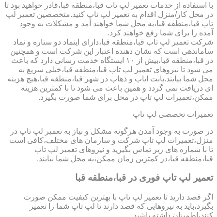
با استفاده از خدمات تعمیر لپ تاب قبا،منطقه قبا،قادر خواهید بود تا
در محل کار/منزل اقدام به تعمیر لپ تاپ کنید.متخصصین تعمیر لپ
تاب قبا،منطقه قبا،به محل شما خواهند آمد و مشکلات به وجود
آمده را برای شما رفع خواهند کرد.
شرکت تعمیر لپ تاب قبا،منطقه قبا،دارای اینماد دو ستاره و نماد
ساماندهی است که نشان دهنده اعتبار این شرکت است و همچنین
در قبا،منطقه قبا،بیش از ۱۰ ایستگاه خدمت رسانی دارد که باعث
می شود تا نیروهای تعمیر لپ تاب قبا،منطقه قبا،خیلی سریع به
محل شما بیایند.بابت ایاب و ذهاب در شهر قبا،منطقه قبا،هیچ هزینه
ای دریافت نمی گردد و همین باعث می شود تا با کمترین هزینه
ممکن،تعمیرات لپ تاپ در محل برای شما صورت بگیرد.
تعمیرات تخصصی لپ تاپ
در صورت به وجود آمدن هرگونه مشکل و نیاز به تعمیر لپ تاپ در
منزل،تعمیرات لپ تاپ شرکت و سازمان های مختلف،کافی است
تا با شماره های زیر تماس بگیرید و نیروهای تعمیر لپ تاب
قبا،منطقه قبا،در کمترین زمان ممکن،به محل شما بیایند.
تعمیر لپ تاپ فوری در قبا،منطقه قبا
اگر قصد دارید تا تعمیر لپ تاپ با بهترین کیفیت ممکن صورت
بگیرد،باید به نیروهایی که قصد دارند تا لپ تاپ شما را تعمیر
کنند،اطمینان داشته باشید.