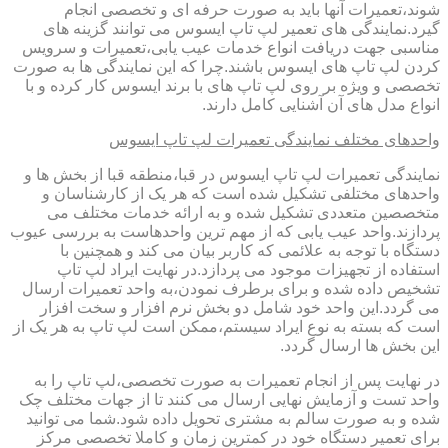
شوند،تعمیرات آنها باید به صورت حرفه ای و تخصصی انجام
گیرد.نمایندگی های تعمیر لپ تاپ ایسوس می توانند گزینه های
مناسبی جهت دریافت انواع خدمات عیب یابی،تعمیرات و سرویس
کردن لپ تاپ های ایسوس باشند.چرا که این نمایندگی ها به صورت
تخصصی و ویژه بر روی لپ تاپ های با برند ایسوس کار کرده و با
انواع مدل های آن آشنایی کامل دارند.
واحدهای مختلف نمایندگی تعمیرات لپ تاپ ایسوس
نمایندگی تعمیرات لپ تاپ ایسوس در قبا،منطقه قبا از بخش ها و
واحدهای مختلفی تشکیل شده است که هر یک از کارشناسان و
متخصصین متعددی تشکیل شده و به ارائه خدمات مختلف می
پردازند.واحد عیب یابی که از مهم ترین واحدهاست به بررسی عیوب
دستگاه با توجه به علائمی که کاربر بیان می کند و همچنین با
استفاده از تجهیزات موجود می پردازد.در نهایت ایراد لپ تاپ
تشخیص داده شده و برای برطرف نمودن،به واحد تعمیرات ارسال
می گردد.این واحد خود شامل دو بخش نرم افزار و سخت افزار
است که بسته به نوع ایراد سیستم،ممکن است لپ تاپ به هر یک از
این بخش ها ارسال گردد.
در نهایت پس از انجام تعمیرات به صورت تخصصی،لپ تاپ را به
واحد تست و آزمایش نهایی ارسال می کنند تا از جهات مختلف چک
شده و به صورت سالم به مشتری تحویل داده شود.شما می توانید
برای تعمیر دستگاه خود در کمترین زمان و کاملا تخصصی مرکز