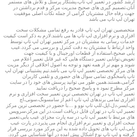
ارشد کشور در تعمیر لپ تاپ،پشتکار پرسنل و تلاش های مستمر
آنان،تصمیم گیری های صحیح مدیریت مرکز و قدم برداشتن در
جهت رفاه حال مشتریان گرامی از جمله نکات اصلی موفقیت
تهران لپ تاپ می باشد
متخصصین تهران لپ تاپ قادر به رفع تمامی مشکلات سخت
افزاری و نرم افزاری لپ تاپ ها می باشند.لازم به ذکر است کیفیت
خدمات رسانی به مشتریان در مرکز تعمیر تهران لپ تاپ توسط
واحد ارتباط با مشتریان به دقت کنترل و بررسی می گردد.عیب
یابی صحیح،استفاده از قطعات اورجینال و با کیفیت جهت
تعویض،توانایی تعمیر دستگاه هایی که غیر قابل تعمیر اعلام می
شوند و مهم تر از همه تعهد و توجه به اصول اخلاقی از دیگر مزیت
های مرکز تخصصی تعمیر لپ تاپ می باشد.تیم پشتیبانی تهران لپ
تاپ پاسخگوی تمامی سوال های حضوری و تلفنی کاربران
گرامی،هستند.همین طور می توانید پرسش های خود را در سایت
مرکز مطرح نمود ه و پاسخ صحیح را دریافت نمایید
تعمیر لپ تاپ در تهران تخصصی ترین تعمیر سخت افزاری و نرم
افزاری تمامی برندهای لپ تاپ اعم از سامسونگ،سونی،اچ
پی،ایسر،دل،اپل،للپ تاپ نوو و …با حضور در تخصصی ترین مرکز
تعمیر لپ تاپ در تهران قابل دریافت است.در این مرکز،سرویس
های مرتبط با تعمیر لپ تاپ در سه پارت مجزای عیب یابی،تعمیر
سخت افزاری و تعمیر نرم افزاری انجام می پذیرد.در پارت عیب
یابی،لپ تاپ های تحویل داده شده به این مرکز مورد بررسی قرار
گرفته و لپ تاپ نوع اشکال پیش امده در آنها شناسایی می گردد.