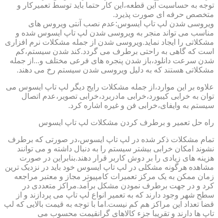
توجه به حساسیت این قطعه،این کار حتما باید توسط تعمیرکار و
متخصص حرفه ای صورت پذیرد.
ویروسی شدن لپ تاپ ایسوس:عدم نصب آنتی ویروس های
مناسب می تواند منجر به ویروسی شدن لپ تاپ ایسوس شده و
مشکلاتی را ایجاد نماید.ویروسی شدن از جمله مشکلات نرم افزاری
است که گاهی به راحتی برطرف می گردد.کند شدن سیستم،کم
شدن سرعت دانلود،باز شدن پنجره های فرعی مختلف و...از جمله
مشکلاتی هستند که به دلیل ویروسی شدن سیستم رخ می دهند.
علاوه بر این موارد،از جمله مشکلات رایج دیگر لپ تاپ ایسوس می
توان به خرابی کیبورد،خرابی مادربرد،خرابی تصویر،عدم اتصال
سیستم به وایفای،خرابی فن و غیره اشاره کرد.
راه حل تعمیر و برطرف کردن مشکلات لپ تاپ ایسوس
تمام مشکلات ذکر شده در لپ تاپ ایسوس،در صورتی که برطرف
نشوند امکان خرابی بیشتر سیستم را به دنبال داشته و می توانند
هزینه های زیادی را بر دوش کاربر قرار دهند.بنابراین در صورت
مشاهده هرگونه مشکلی در لپ تاپ ایسوس خود باید در نزدیک ترین
زمان ممکن به یک مرکز تعمیرات کامپیوتر مجاز و معتبر مراجعه
کرد و در جهت برطرف نمودن مشکل برآمد.مراکز متعددی در
سطح شهر وجود دارند که به تعمیر انواع لپ تاپ می پردازند و از
قضا تعداد این مراکز هم کم نیست.اما با توجه به قیمت بالایی که لپ
تاپ ها دارند و تقریبا جزء کالاهای گرانقیمت محسوب می