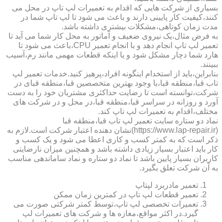
بسیاری از شرکت هایی که اقدام به تعمیرات لپ تاپ در محل می
کنند،کیفیت کار پایینی دارند و باعث می شود تا لپ تاپ شما در
مدت زمان کوتاهی،مشکلات بیشتری داشته باشد.
به فرض مثال،یک نیروی ضعیف و آماتور به محل کار شما می آید تا
تعمیر لپ تاپ انجام دهد و با انجام تعمیر CPU،باعث می شود تا
هارد شما دچار مشکل شود و یا اینکه قطعات مهمی مانند رم،آسیب
ببینند.
بنابراین،باید از استخدام اینگونه افراد،پرهیز کنید.خدمات تعمیر لپ
تاب قبا،منطقه قبا،با وجود بهترین متخصصین قبا،منطقه قبای در
شرکت،توانسته است تا رضایت حداکثری مشتریان خود را به دست
آورد و روزانه در سراسر قبا،منطقه قبا،در محل و در شرکت های
مختلف،اقدام به تعمیرات لپ تاپ کند.
نماد دو ستاره سایت تعمیر لپ تاب قبا،منطقه قبا
(https://www.lap-repair.ir)نشان دهنده اعتبار شرکت است.لازم به
ذکر است که به کمتر کسب و کاری اعطا می شود و یک کسب و
کار باید اعتبار بسیار زیادی داشته باشد و همچنین میزان نارضایتی
کاربران بسیار پایین باشد تا نماد دو ستاره و نماد ساماندهی مناسب
به آن شرکت تعلق بگیرد.
تعمیر مادربرد لپتاپ
تعمیر قطعات لپ تاپ در کمترین زمان ممکن
تعمیرات تخصصی لپ تاپ،توسط کمتر شرکتی صورت می
گیرد.در اکثر مواقع،مغازه ها و شرکت های تعمیرات لپ