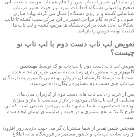
در نمایندگی تعمیر لپ تاپ پس از انجام عملیات مرتبط با عیب یابی
صحیح و اصولی دستگاه،اقدامات مورد نیاز جهت تعمیر لپ تاپ
شناسایی گشته و بر روی دستگاه اِعمال می گردند.پیاده سازی
اصولی و گام به گام مراحل تعمیر در این مرکز،سبب گشته تا غالب
اشکالات ایجاد شده در این دستگاه ها مرتفع گشته و لپ تاپ ها
کیفیت اولیه خویش را بازیابند.
تعویض لپ تاپ دست دوم با لپ تاپ نو
چیست؟
تعویض لپ تاپ دست دوم با لپ تاپ نو که توسط
مهندسین
کامپیوتر
و به منظور یاری رساندن به تمامی عزیزان انجام شده
است،ابتدا توسط کارشناسان فروش مهندسین کامپیوتر به دارندگان
لپ تاپ های دست دوم مشاوره رایگان داده می شود.
پس از خریداری لپ تاپ های دست دوم از کاربران مدل های
مختلفی از لپ تاپ های موجود در بازار متناسب با نیاز و میزان
بودجه اختصاصی،به شما پیشنهاد داده می شود.طبیعی است که این
طرح کاملا به نفع مشتری و در جهت رضایتمندی ایشان ایجاد شده
است.
همچنین ضمن تقدیر از شما مشتریان گرامی جهت بازدید روز افزون
از وب سایت لپ تاپ و حضور مستمر در فروشگاه ما به اطلاع