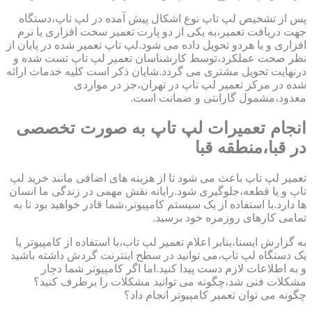
پس از تشخیص لپ تاپ نوع اشکال پیش آمده در لپ تاپ،دستگاه
جهت دریافت تعمیر،به یکی از دو پارت تعمیر سخت افزاری یا نرم
افزاری و یا هردو تحویل داده می شود.لپ تاپ تعمیر شده در پایان از
نظر صحت عملکرد،توسط کارشناسان تعمیر لپ تاپ تست شده و
درنهایت تحویل مشتری می گردد.شایان ذکر است کلیه خدمات ارائه
شده در مرکز تعمیر لپ تاپ در تهران،جز در مواردی
معدود،مشمول گارانتی و ضمانت است.
انجام تعمیرات لپ تاپ به صورت تخصصی
در قبا،منطقه قبا
تعمیر لپ تاپ باعث می شود تا از هزینه های اضافی مانند خرید لپ
تاپ و یا قطعه،جلوگیری شود.رایانه نقش مهمی در زندگی ما انسان
ها دارد.با استفاده از یک سیستم کامپیوتر،شما قادر خواهید بود تا به
تمامی کارهای روزمره خود برسید.
به گزارش ایسنا،بنابر اعلام تعمیر لپ تاب،با استفاده از کامپیوتر یا
یک دستگاه لپ تاپ،می توانید در سطح اینترنت گردش داشته باشید
و به اطلاعات لازم دست پیدا کنید.اما اگر کامپیوتر شما دچار
مشکلات فنی شد،چگونه می توانید مشکلات را برطرف کنید؟
چگونه می توان تعمیر کامپیوتر انجام داد؟