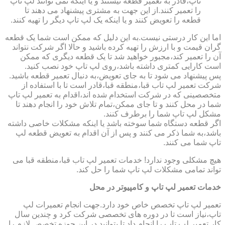
تاپ،قادر به تعمیر قطعه نیستند و یا اینکه نمی توانند لپ تاپ
را تعمیر کنند.از این جهت به مشتری پیشنهاد می دهند تا
قطعه را تعویض کنند و یا اینکه یک لپ تاپ دیگر را تهیه کنند.
اما این کار درستی نیست.به این دلیل که ممکن است شما یک قطعه
گران قیمت و با ارزش را تهیه کرده باشید و حالا اگر شرکت نتواند
آن را تعمیر کند،مجبور خواهید شد تا یک قطعه دیگری که ممکن
است کارایی کمتری داشته باشد،روی لپ تاپ خود نصب کنید.
پس پیشنهاد می شود تا به جای تعویض،به دنبال تعمیر قطعه باشید.
شرکت تعمیر لپ تاب قبا،منطقه قبا،قادر است تا با استفاده از
متخصصینی که در شرکت استخدام شده اند،اقدام به تعمیر لپ تاپ
شما در محل کنند و تا جای ممکن،تمام تلاش خود را انجام دهند تا
مشکل لپ تاپ شما را برطرف کنند.
اگر قطعه دستگاه شما سوخته باشد یا اینکه مشکلات خاصی داشته
باشد،به شما ذکر می کنند و پس از آن اقدام به تعویض قطعه لپ
تاپ شما می کنند.
هیچ مشکلی وجود ندارد! خدمات تعمیر لپ تاب قبا،منطقه قبا می
تواند تمامی مشکلات لپ تاپ شما را حل کند.
خدمات تعمیر لپ تاپ و کامپیوتر در محل
تعمیر لپ تاپ تخصص خاص خود دارد.جهت انجام تعمیرات لپ
تاپ،نیاز است تا در دوره های تخصصی شرکت کرد و چندین سال
کار تعمیر لپ تاپ را انجام داد تا بتوانید در این حوزه تخصص لازم را