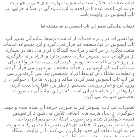
قبا،منطقه قبا حاکم است،با تلفیق با مهارت های فنی و تجهیزات
حرفه ای،باعث شده تا مراجعه به این نمایندگی در هنگام خرابی لپ
تاپ ایسوس در اولویت باشد.
خدمات نمایندگی تعمیر لپ تاپ ایسوس در قبا،منطقه قبا
تنها تعمیرات در زمره خدمات ارائه شده توسط نمایندگی تعمیر لپ
تاپ ایسوس در قبا،منطقه قبا قرار نمی گیرد و این مجموعه خدمات
متعدد دیگری را در اختیار مراجعه کنندگان قرار می دهد.در بسیاری
از مواقع لپ تاپ ایسوس نیاز به تعمیر ندارد و افراد برای جلوگیری
از بروز خرابی،اقدام به سرویس کردن آن می نمایند.در واقع برای
لپ تاپ لپ تاپ ایسوس از جهات مختلف مورد بررسی قرار گرفته
و قطعات مختلف آن توسط افراد متخصص چک می گردند.بررسی
فن لپ تاپ ایسوس،تمیز کردن منافذ و ورودی ها برای جلوگیری از
ورود گرد و غبار،بررسی سیستم از نظر نرم افزاری،آپدیت کردن
درایوها و...از جمله خدماتی است که در این نمایندگی به صورت
تخصصی صورت می گیرد.
تعمیرات لپ تاپ ایسوس نیز به صورت حرفه ای انجام شده و جهت
جلوگیری از ایجاد هزینه های اضافی تلاش می شود تا از تعویض
قطعه جلوگیری شده و در صورت امکان به ترمیم آن پرداخته
شود.اما در صورتی که قطعه ای قابل تعمیر نباشد،آن را به صورت
حرفه ای با قطعه ای جدید جایگزین می کنند تا در نهایت دستگاه
مانند سابق و حتی بهتر از قبل کار کند.