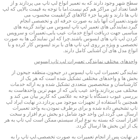
سطح شهر وجود دارند که به تعمیر انواع لپ تاپ می پردازند و از
قضا تعداد این مراکز هم کم نیست.اما با توجه به قیمت بالایی که لپ
تاپ ها دارند و تقریبا جزء کالاهای گرانقیمت محسوب می
شوند،تعمیرات آنها باید به صورت حرفه ای و تخصصی انجام
گیرد.نمایندگی های تعمیر لپ تاپ ایسوس می توانند گزینه های
مناسبی جهت دریافت انواع خدمات عیب یابی،تعمیرات و سرویس
کردن لپ تاپ های ایسوس باشند.چرا که این نمایندگی ها به صورت
تخصصی و ویژه بر روی لپ تاپ های با برند ایسوس کار کرده و با
انواع مدل های آن آشنایی کامل دارند.
واحدهای مختلف نمایندگی تعمیرات لپ تاپ ایسوس
نمایندگی تعمیرات لپ تاپ ایسوس در جیحون،منطقه جیحون از
بخش ها و واحدهای مختلفی تشکیل شده است که هر یک از
کارشناسان و متخصصین متعددی تشکیل شده و به ارائه خدمات
مختلف می پردازند.واحد عیب یابی که از مهم ترین واحدهاست به
بررسی عیوب دستگاه با توجه به علائمی که کاربر بیان می کند و
همچنین با استفاده از تجهیزات موجود می پردازد.در نهایت ایراد لپ
تاپ تشخیص داده شده و برای برطرف نمودن،به واحد تعمیرات
ارسال می گردد.این واحد خود شامل دو بخش نرم افزار و سخت
افزار است که بسته به نوع ایراد سیستم،ممکن است لپ تاپ به هر
یک از این بخش ها ارسال گردد.
در نهایت پس از انجام تعمیرات به صورت تخصصی،لپ تاپ را به