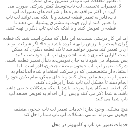
تعمیر قطعات لپ تاپ در کمترین زمان ممکن
تعمیرات تخصصی لپ تاپ،توسط کمتر شرکتی صورت می
گیرد.در اکثر مواقع،مغازه ها و شرکت های تعمیرات لپ
تاپ،قادر به تعمیر قطعه نیستند و یا اینکه نمی توانند لپ تاپ
را تعمیر کنند.از این جهت به مشتری پیشنهاد می دهند تا
قطعه را تعویض کنند و یا اینکه یک لپ تاپ دیگر را تهیه کنند.
اما این کار درستی نیست.به این دلیل که ممکن است شما یک قطعه
گران قیمت و با ارزش را تهیه کرده باشید و حالا اگر شرکت نتواند
آن را تعمیر کند،مجبور خواهید شد تا یک قطعه دیگری که ممکن
است کارایی کمتری داشته باشد،روی لپ تاپ خود نصب کنید.
پس پیشنهاد می شود تا به جای تعویض،به دنبال تعمیر قطعه باشید.
شرکت تعمیر لپ تاب جیحون،منطقه جیحون،قادر است تا با
استفاده از متخصصینی که در شرکت استخدام شده اند،اقدام به
تعمیر لپ تاپ شما در محل کنند و تا جای ممکن،تمام تلاش خود را
انجام دهند تا مشکل لپ تاپ شما را برطرف کنند.
اگر قطعه دستگاه شما سوخته باشد یا اینکه مشکلات خاصی داشته
باشد،به شما ذکر می کنند و پس از آن اقدام به تعویض قطعه لپ
تاپ شما می کنند.
هیچ مشکلی وجود ندارد! خدمات تعمیر لپ تاب جیحون،منطقه
جیحون می تواند تمامی مشکلات لپ تاپ شما را حل کند.
خدمات تعمیر لپ تاپ و کامپیوتر در محل