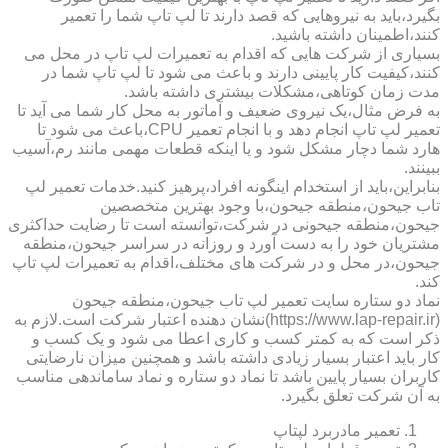
بگیرد،باید به نیروهایی که قصد دارند تا لپ تاپ شما را تعمیر
کنند،اطمینان داشته باشید.
بسیاری از شرکت هایی که اقدام به تعمیرات لپ تاپ در محل می
کنند،کیفیت کار پایینی دارند و باعث می شود تا لپ تاپ شما در
مدت زمان کوتاهی،مشکلات بیشتری داشته باشد.
به فرض مثال،یک نیروی ضعیف و آماتور به محل کار شما می آید تا
تعمیر لپ تاپ انجام دهد و با انجام تعمیر CPU،باعث می شود تا
هارد شما دچار مشکل شود و یا اینکه قطعات مهمی مانند رم،آسیب
ببینند.
بنابراین،باید از استخدام اینگونه افراد،پرهیز کنید.خدمات تعمیر لپ
تاب جیحون،منطقه جیحون،با وجود بهترین متخصصین
جیحون،منطقه جیحونی در شرکت،توانسته است تا رضایت حداکثری
مشتریان خود را به دست آورد و روزانه در سراسر جیحون،منطقه
جیحون،در محل و در شرکت های مختلف،اقدام به تعمیرات لپ تاپ
کند.
نماد دو ستاره سایت تعمیر لپ تاب جیحون،منطقه جیحون
(https://www.lap-repair.ir)نشان دهنده اعتبار شرکت است.لازم به
ذکر است که به کمتر کسب و کاری اعطا می شود و یک کسب و
کار باید اعتبار بسیار زیادی داشته باشد و همچنین میزان نارضایتی
کاربران بسیار پایین باشد تا نماد دو ستاره و نماد ساماندهی مناسب
به آن شرکت تعلق بگیرد.
تعمیر مادربرد لپتاپ