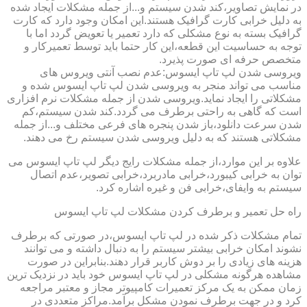
در نمایش تصاویر،کند شدن سیستم و...از جمله مشکلات ایجاد شده
به دلیل خرابی کارت گرافیک هستند.این امکان وجود دارد که کارت
گرافیک بسته به نوع مشکلی که دارد تعمیر یا تعویض گردد اما با
توجه به حساسیت این قطعه،این کار حتما باید توسط تعمیرکار و
متخصص حرفه ای صورت پذیرد.
ویروسی شدن لپ تاپ ایسوس:عدم نصب آنتی ویروس های
مناسب می تواند منجر به ویروسی شدن لپ تاپ ایسوس شده و
مشکلاتی را ایجاد نماید.ویروسی شدن از جمله مشکلات نرم افزاری
است که گاهی به راحتی برطرف می گردد.کند شدن سیستم،کم
شدن سرعت دانلود،باز شدن پنجره های فرعی مختلف و...از جمله
مشکلاتی هستند که به دلیل ویروسی شدن سیستم رخ می دهند.
علاوه بر این موارد،از جمله مشکلات رایج دیگر لپ تاپ ایسوس می
توان به خرابی کیبورد،خرابی مادربرد،خرابی تصویر،عدم اتصال
سیستم به وایفای،خرابی فن و غیره اشاره کرد.
راه حل تعمیر و برطرف کردن مشکلات لپ تاپ ایسوس
تمام مشکلات ذکر شده در لپ تاپ ایسوس،در صورتی که برطرف
نشوند امکان خرابی بیشتر سیستم را به دنبال داشته و می توانند
هزینه های زیادی را بر دوش کاربر قرار دهند.بنابراین در صورت
مشاهده هرگونه مشکلی در لپ تاپ ایسوس خود باید در نزدیک ترین
زمان ممکن به یک مرکز تعمیرات کامپیوتر مجاز و معتبر مراجعه
کرد و در جهت برطرف نمودن مشکل برآمد.مراکز متعددی در