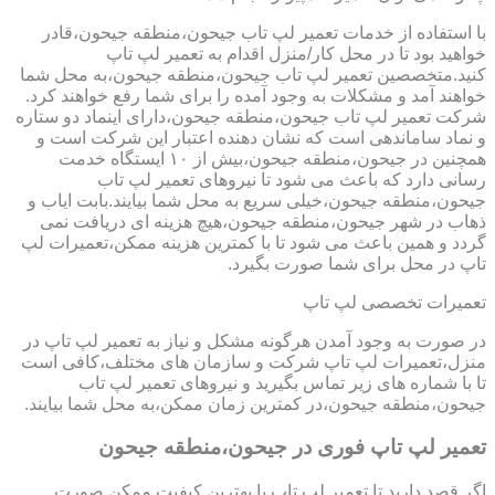
با استفاده از خدمات تعمیر لپ تاب جیحون،منطقه جیحون،قادر
خواهید بود تا در محل کار/منزل اقدام به تعمیر لپ تاپ
کنید.متخصصین تعمیر لپ تاب جیحون،منطقه جیحون،به محل شما
خواهند آمد و مشکلات به وجود آمده را برای شما رفع خواهند کرد.
شرکت تعمیر لپ تاب جیحون،منطقه جیحون،دارای اینماد دو ستاره
و نماد ساماندهی است که نشان دهنده اعتبار این شرکت است و
همچنین در جیحون،منطقه جیحون،بیش از ۱۰ ایستگاه خدمت
رسانی دارد که باعث می شود تا نیروهای تعمیر لپ تاب
جیحون،منطقه جیحون،خیلی سریع به محل شما بیایند.بابت ایاب و
ذهاب در شهر جیحون،منطقه جیحون،هیچ هزینه ای دریافت نمی
گردد و همین باعث می شود تا با کمترین هزینه ممکن،تعمیرات لپ
تاپ در محل برای شما صورت بگیرد.
تعمیرات تخصصی لپ تاپ
در صورت به وجود آمدن هرگونه مشکل و نیاز به تعمیر لپ تاپ در
منزل،تعمیرات لپ تاپ شرکت و سازمان های مختلف،کافی است
تا با شماره های زیر تماس بگیرید و نیروهای تعمیر لپ تاب
جیحون،منطقه جیحون،در کمترین زمان ممکن،به محل شما بیایند.
تعمیر لپ تاپ فوری در جیحون،منطقه جیحون
اگر قصد دارید تا تعمیر لپ تاپ با بهترین کیفیت ممکن صورت