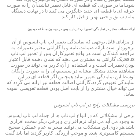
شود.اما در صورتی که قطعه ای قابل تعمیر نباشد،آن را به صورت
حرفه ای با قطعه ای جدید جایگزین می کنند تا در نهایت دستگاه
مانند سابق و حتی بهتر از قبل کار کند.
ارائه ضمانت معتبر در نمایندگی تعمیر لپ تاپ ایسوس در جیحون،منطقه جیحون
از مزایای قابل توجهی که نمایندگی تعمیر لپ تاپ ایسوس از آن
برخوردار است،ارائه ضمانت نامه و یا گارانتی معتبر تعمیرات به
مراجعه کنندگان است.در واقع تعمیرکاران پس از تعمیر لپ تاپ
asus،یک گارانتی به مشتری می دهند که نشان دهنده قابل اعتبار
بودن تعمیرات است و با استفاده از آن،کاربر می تواند در صورت
مشاهده مجدد مشکل مشابه در سیستم،آن را به صورت رایگان
توسط این نمایندگی تعمیر نماید.همچنین اگر قطعه ای در این
نمایندگی تعویض گردد،گارانتی اصالت قطعه نیز ارائه می گردد که
می تواند خیال مشتری را از بابت اصل بودن قطعه تعویضی آسوده
نماید.
بررسی مشکلات رایج در لپ تاپ ایسوس
برخی از مشکلاتی که در انواع لپ تاپ ها از جمله لپ تاپ ایسوس
به وجود می آید می تواند نرم افزاری و برخی دیگر سخت افزاری
باشد.هر دوی این مشکلات می توانند منجر به عدم عملکرد صحیح
سیستم کامپیوتری شده و موجب آزردگی کاربر گردند اما باید گفت