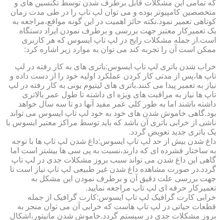
که تمامی این مشکلات قابل برطرف شدن توسط تکنسین های و
متخصصین کامپیوتر بوده و می توان لپ تاپ را در طی مدت زمان
کوتاهی تعمیر نمود.نکته حائز اهمیت در این گونه مواقع،مراجعه به
یک تعمیرکار معتبر جهت بررسی و برطرف نمودن ایراد دستگاه
است.از جمله مشکلات رایج در لپ تاپ ایسوس که هر کاربری
ممکن است آن را تجربه کند می توان به موارد زیر اشاره کرد:
خراب شدن باتری لپ تاپ ایسوس:باتری های به کار رفته در لپ
تاپ ها،پس از مدتی کار کردن عملکرد اولیه خود را از دست داده و
نیاز به تعمیر پیدا می کنند.باتری های لیتیوم یونی به کار رفته در لپ
تاپ ها نیاز به مراقبت های ویژه ای داشته تا طول عمر بالاتری
داشته باشند اما به طور کلی عمر مفید آنها دو تا سه سال خواهد
بود.گاهی خاموش شدن های خود به خود لپ تاپ ایسوس می تواند
ناشی از خرابی باتری آن باشد که باید توسط مراکز معتبر ایسوس با
یک باتری جدید تعویض گردد.
داغ شدن بیش از حد لپ تاپ ایسوس:داغ شدن لپ تاپ ها با توجه
به ساختار فشرده ای که دارند،نسبت به پی سی ها بیشتر است اما
گاهی این داغ شدن می تواند سبب بروز مشکلات جدی در لپ تاپ
گردد.در صورت مشاهده داغ شدن غیر طبیعی لپ تاپ نیاز است تا
جهت بررسی علت دقیق آن و برطرف نمودن این مشکل به
تعمیرکار حرفه ای لپ تاپ مراجعه نمایید.
خرابی کارت گرافیک لپ تاپ ایسوس:کارت گرافیک از جمله
قطعات حیاتی در لپ تاپ هاست که خرابی آن می توان منجر به
بروز مشکلات جدی در سیستم گردد.خاموش شدن مانیتور،اشکال