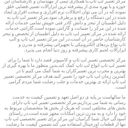
مرکز تعمیر لپ تاپ،با همکاری تیمی از مهندسان و کارشناسان این
حوزه و با بهره مندی از پیشرفته ترین ابزارآلات تعمیر،فضایی خلق
نموده که در آن می توان اختلالات نرم افزاری و سخت افزاری ایجاد
شده در این دستگاه را رفع و برطرف نمود.مرکز تعمیر لپ تاپ به
دلیل اطمینان از تبحر و دانش کادر فنی خویش تمامی خدمات ارائه
شده در این مرکز را ضمانت و گارانتی نموده است.گارانتی خدمات
ارائه شده در مرکز تعمیر لپ تاپ به دلیل اطمینان از تخصص و تبحر
کارشناسان حاضر در آن است.در این مرکز،تعمیر لپ تاپ و الپ
تاپ نواع بردهای الکترونیکی با تجهیزاتی پیشرفته و مدرن و
ابزارآلات لحیم کاری پیشرفته و روز دنیا انجام می پذیرد.
مرکز تخصصی تعمیر لپ تاپ و کامپیوتر قصد دارد تا شما را برای
تعمیر لپ تاپ انواع لپ تاپ کمک کند.بدین منظور ما با بهره گیری از
بهترین و مجرب ترین تعمیرکاران به شما کمک می کنیم تا در
کمترین زمان لپ تاپ خود را تعمیر کنید.هدف مرکز تخصصی تعمیر
لپ تاپ ارائه ی بهترین خدمات و جلب رضایت شما مردم گرامی
است.
ما سالهاست بر پایه ی دو اصل تعهد و تضمین کیفیت به خدمت
رسانی به شما می پردازیم.مرکز تخصصی تعمیر لپ تاپ دارای
بخش های مختلفی است که هریک از بخش ها متخصصان مربوط به
خود را دارد و به مدرن ترین امکانات مجهز شده است.در راستای
آسودگی خیال شما گرامیان این مرکز برای تعمیر تخصصی لپ تاپ
تنها از قطعات اورجینال استفاده می کند.تضمین کیفیت ما رضایت