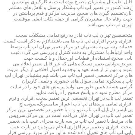
قابل اطمینال مشتریان مطرح بوده است.به کارگیری مهندسین
ارشد کشور در تعمیر لپ تاپ،پشتکار پرسنل و تلاش های مستمر
آنان،تصمیم گیری های صحیح مدیریت مرکز و قدم برداشتن در
جهت رفاه حال مشتریان گرامی از جمله نکات اصلی موفقیت
تهران لپ تاپ می باشد
متخصصین تهران لپ تاپ قادر به رفع تمامی مشکلات سخت
افزاری و نرم افزاری لپ تاپ ها می باشند.لازم به ذکر است کیفیت
خدمات رسانی به مشتریان در مرکز تعمیر تهران لپ تاپ توسط
واحد ارتباط با مشتریان به دقت کنترل و بررسی می گردد.عیب
یابی صحیح،استفاده از قطعات اورجینال و با کیفیت جهت
تعویض،توانایی تعمیر دستگاه هایی که غیر قابل تعمیر اعلام می
شوند و مهم تر از همه تعهد و توجه به اصول اخلاقی از دیگر مزیت
های مرکز تخصصی تعمیر لپ تاپ می باشد.تیم پشتیبانی تهران لپ
تاپ پاسخگوی تمامی سوال های حضوری و تلفنی کاربران
گرامی،هستند.همین طور می توانید پرسش های خود را در سایت
مرکز مطرح نمود ه و پاسخ صحیح را دریافت نمایید
تعمیر لپ تاپ در تهران تخصصی ترین تعمیر سخت افزاری و نرم
افزاری تمامی برندهای لپ تاپ اعم از سامسونگ،سونی،اچ
پی،ایسر،دل،اپل،للپ تاپ نوو و …با حضور در تخصصی ترین مرکز
تعمیر لپ تاپ در تهران قابل دریافت است.در این مرکز،سرویس
های مرتبط با تعمیر لپ تاپ در سه پارت مجزای عیب یابی،تعمیر
سخت افزاری و تعمیر نرم افزاری انجام می پذیرد.در پارت عیب
یابی،لپ تاپ های تحویل داده شده به این مرکز مورد بررسی قرار