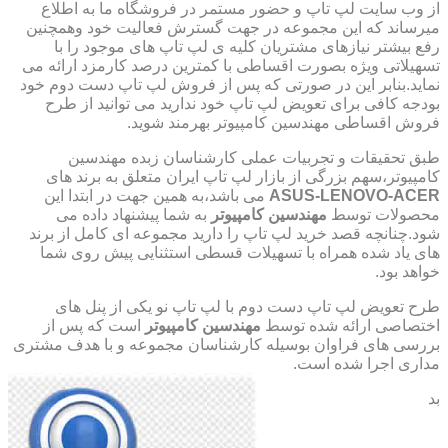
از وب سایت لپ تاپ و حضور مستمر در فروشگاه ما به اطلاع
میرساند که این مجموعه در جهت گسترش فعالیت خود وهمچنین
رفع بیشتر نیازهای مشتریان کلیه ی لپ تاپ های موجود را با
تسهیلاتی ویژه بصورت اقساطی با کمترین درصد کارمزد ارائه می
نماید.بنابر این در صورتی که پس از فروش لپ تاپ دست دوم خود
بودجه کافی برای تعویض لپ تاپ خود ندارید می توانید از طرح
فروش اقساطی مهندسین کامپیوتر بهرمند شوید.
طبق تحقیقات و تجربیات عملی کارشناسان زبده مهندسین
کامپیوتر،سهم بزرگی از بازار لپ تاپ ایران متعلق به برند های
ASUS-LENOVO-ACER
می باشد،به همین جهت در ابتدا این
محصولات توسط
مهندسین کامپیوتر
به شما پیشنهاد داده می
شود.چنانچه قصد خرید لپ تاپ را دارید مجموعه ای کامل از برند
های یاد شده همراه با تسهیلات قسطی استثنایی پیش روی شما
خواهد بود.
طرح تعویض لپ تاپ دست دوم با لپ تاپ نو یکی از پنل های
اختصاصی ارائه شده توسط
مهندسین کامپیوتر
است که پس از
بررسی های فراوان بوسیله کارشناسان مجموعه و با هدف مشتری
مداری اجرا شده است.
بد