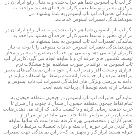
اگر لپ تاپ ایسوس شما هم خراب شده و به دنبال رفع ایراد آن در
مرکزی معتبر و توسط تعمیرکاران حرفه ای هستید،مراجعه به
نمایندگی تعمیرات لپ تاپ ایسوس به شما پیشنهاد می
شود.نمایندگی تعمیرات ایسوس خدمات...
اگر لپ تاپ ایسوس شما هم خراب شده و به دنبال رفع ایراد آن در
مرکزی معتبر و توسط تعمیرکاران حرفه ای هستید،مراجعه به
نمایندگی تعمیرات لپ تاپ ایسوس به شما پیشنهاد می
شود.نمایندگی تعمیرات ایسوس خدمات متنوعی را با توجه به نیاز
کاربران ارائه می دهد و تمامی این خدمات به صورت معتبر و مجاز
توسط تکنسین های حرفه ای و با سابقه انجام می گیرد.کاربران لپ
تاپ ایسوس می توانند در صورت مشاهده انواع مشکلات نرم
افزاری و سخت افزاری در لپ تاپ خود،به این نمایندگی های معتبر
مراجعه نموده و از خدمات ارائه شده توسط آنها استفاده نمایند.در
ادامه به بررسی ویژگی های نمایندگی تعمیرات لپ تاپ ایسوس و
خدمات ارائه شده توسط آن پرداخته شده است.
نمایندگی تعمیرات لپ تاپ ایسوس در جیحون،منطقه جیحون به
تمام نقاط جیحون،منطقه جیحون از شمال تا جنوب و از شرق تا
غرب خدمت رسانی کرده و با کیفیت بالایی که ارائه می دهد،رضایت
مشتریان را در سراسر نقاط جلب می نماید.در این مرکز از
تعمیرکاران و متخصصینی بهره گرفته شده است که سالها سابقه
کار کردن در این حوزه را داشته و دارای تحصیلات مرتبط با این
حرفه هستند.ابزار کار و تجهیزاتی که در این نمایندگی جهت تعمیرات