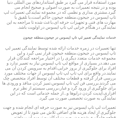
مورد استفاده قرار می گیرد بر طبق استانداردهای بین المللی دنیا
بوده و در نتیجه تعمیرات به صورت اصولی و صحیح انجام می
گیرد.مشتری مداری و نظمی که در مجموعه نمایندگی تعمیرات لپ
تاپ ایسوس در جیحون،منطقه جیحون حاکم است،با تلفیق با
مهارت های فنی و تجهیزات حرفه ای،باعث شده تا مراجعه به این
نمایندگی در هنگام خرابی لپ تاپ ایسوس در اولویت باشد.
خدمات نمایندگی تعمیر لپ تاپ ایسوس در جیحون،منطقه جیحون
تنها تعمیرات در زمره خدمات ارائه شده توسط نمایندگی تعمیر لپ
تاپ ایسوس در جیحون،منطقه جیحون قرار نمی گیرد و این
مجموعه خدمات متعدد دیگری را در اختیار مراجعه کنندگان قرار
می دهد.در بسیاری از مواقع لپ تاپ ایسوس نیاز به تعمیر ندارد و
افراد برای جلوگیری از بروز خرابی،اقدام به سرویس کردن آن می
نمایند.در واقع برای لپ تاپ لپ تاپ ایسوس از جهات مختلف مورد
بررسی قرار گرفته و قطعات مختلف آن توسط افراد متخصص چک
می گردند.بررسی فن لپ تاپ ایسوس،تمیز کردن منافذ و ورودی ها
برای جلوگیری از ورود گرد و غبار،بررسی سیستم از نظر نرم
افزاری،آپدیت کردن درایوها و...از جمله خدماتی است که در این
نمایندگی به صورت تخصصی صورت می گیرد.
تعمیرات لپ تاپ ایسوس نیز به صورت حرفه ای انجام شده و جهت
جلوگیری از ایجاد هزینه های اضافی تلاش می شود تا از تعویض
قطعه جلوگیری شده و در صورت امکان به ترمیم آن پرداخته