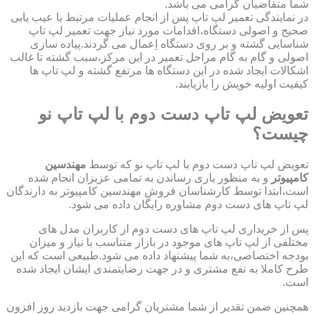
شما متقاضیان گرامی می باشد.
در نمایندگی تعمیر لپ تاپ پس از انجام عملیات مرتبط با عیب یابی
صحیح و اصولی دستگاه،اقدامات مورد نیاز جهت تعمیر لپ تاپ
شناسایی گشته و بر روی دستگاه اِعمال می گردند.پیاده سازی
اصولی و گام به گام مراحل تعمیر در این مرکز،سبب گشته تا غالب
اشکالات ایجاد شده در این دستگاه ها مرتفع گشته و لپ تاپ ها
کیفیت اولیه خویش را بازیابند.
تعویض لپ تاپ دست دوم با لپ تاپ نو
چیست؟
تعویض لپ تاپ دست دوم با لپ تاپ نو که توسط
مهندسین
کامپیوتر
و به منظور یاری رساندن به تمامی عزیزان انجام شده
است،ابتدا توسط کارشناسان فروش مهندسین کامپیوتر به دارندگان
لپ تاپ های دست دوم مشاوره رایگان داده می شود.
پس از خریداری لپ تاپ های دست دوم از کاربران مدل های
مختلفی از لپ تاپ های موجود در بازار متناسب با نیاز و میزان
بودجه اختصاصی،به شما پیشنهاد داده می شود.طبیعی است که این
طرح کاملا به نفع مشتری و در جهت رضایتمندی ایشان ایجاد شده
است.
همچنین ضمن تقدیر از شما مشتریان گرامی جهت بازدید روز افزون