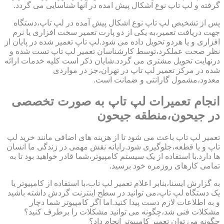
گرفته و لپ تاپ نوع اشکال پیش امده در آنها شناسایی می گردد.
پس از تشخیص لپ تاپ نوع اشکال پیش آمده در لپ تاپ،دستگاه
جهت دریافت تعمیر،به یکی از دو پارت تعمیر سخت افزاری یا نرم
افزاری و یا هردو تحویل داده می شود.لپ تاپ تعمیر شده در پایان از
نظر صحت عملکرد،توسط کارشناسان تعمیر لپ تاپ تست شده و
درنهایت تحویل مشتری می گردد.شایان ذکر است کلیه خدمات ارائه
شده در مرکز تعمیر لپ تاپ در تهران،جز در مواردی
معدود،مشمول گارانتی و ضمانت است.
انجام تعمیرات لپ تاپ به صورت تخصصی
در جیحون،منطقه جیحون
تعمیر لپ تاپ باعث می شود تا از هزینه های اضافی مانند خرید لپ
تاپ و یا قطعه،جلوگیری شود.رایانه نقش مهمی در زندگی ما انسان
ها دارد.با استفاده از یک سیستم کامپیوتر،شما قادر خواهید بود تا به
تمامی کارهای روزمره خود برسید.
به گزارش ایسنا،بنابر اعلام تعمیر لپ تاب،با استفاده از کامپیوتر یا
یک دستگاه لپ تاپ،می توانید در سطح اینترنت گردش داشته باشید
و به اطلاعات لازم دست پیدا کنید.اما اگر کامپیوتر شما دچار
مشکلات فنی شد،چگونه می توانید مشکلات را برطرف کنید؟
چگونه می توان تعمیر کامپیوتر انجام داد؟