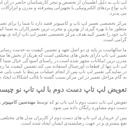
لپ تاپ به دلیل اطمینان از تخصص و تبحر کارشناسان حاضر در آن اس
تاپ نواع بردهای الکترونیکی با تجهیزاتی پیشرفته و مدرن و ابزارآلات 
می پذیرد.
مرکز تخصصی تعمیر لپ تاپ و کامپیوتر قصد دارد تا شما را برای تعمی
منظور ما با بهره گیری از بهترین و مجرب ترین تعمیرکاران به شما ک
تاپ خود را تعمیر کنید.هدف مرکز تخصصی تعمیر لپ تاپ ارائه ی ب
گرامی است.
ما سالهاست بر پایه ی دو اصل تعهد و تضمین کیفیت به خدمت رسان
تعمیر لپ تاپ دارای بخش های مختلفی است که هریک از بخش ها متخص
مدرن ترین امکانات مجهز شده است.در راستای آسودگی خیال شما گر
لپ تاپ تنها از قطعات اورجینال استفاده می کند.تضمین کیفیت ما ر
در نمایندگی تعمیر لپ تاپ پس از انجام عملیات مرتبط با عیب یابی 
به گام مراحل تعمیر در این مرکز،سبب گشته تا غالب اشکالات ایجاد شد
تعویض لپ تاپ دست دوم با لپ تاپ نو چیس
تعویض لپ تاپ دست دوم با لپ تاپ نو که توسط
مهندسین کامپیوتر
و
دست دوم مشاوره رایگان داده می شود.
پس از خریداری لپ تاپ های دست دوم از کاربران مدل های مختلفی از 
نفع مشتری و در جهت رضایتمندی ایشان ایجاد شده است.