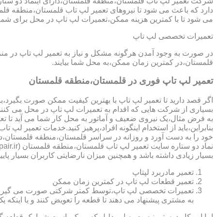
دارد که باعث می شود تا نیروهای تعمیر لپ تاب قلمستان،منطقه قلم
می شود تا با کمترین هزینه ممکن،تعمیرات لپ تاپ در محل برای شما
تعمیرات تخصصی لپ تاپ
در صورت به وجود آمدن هرگونه مشکل و نیاز به تعمیر لپ تاپ در م
قلمستان،در کمترین زمان ممکن،به محل شما بیایند.
تعمیر لپ تاپ فوری در قلمستان،منطقه قلمستان
اگر قصد دارید تا تعمیر لپ تاپ با بهترین کیفیت ممکن صورت بگیرد،باید
بسیاری از شرکت هایی که اقدام به تعمیرات لپ تاپ در محل می کنند
به فرض مثال،یک نیروی ضعیف و آماتور به محل کار شما می آید تا تعمیر لپ تاپ انجام دهد و با انجام تعمیر CPU،باعث می شود تا ه
بنابراین،باید از استخدام اینگونه افراد،پرهیز کنید.خدمات تعمیر
خود را به دست آورد و روزانه در سراسر قلمستان،منطقه قلمستان،د
بسیار زیادی داشته باشد و همچنین میزان نارضایتی کاربران بسیار پایی
تعمیر مادربرد لپتاپ
تعمیر قطعات لپ تاپ در کمترین زمان ممکن
تعمیرات تخصصی لپ تاپ،توسط کمتر شرکتی صورت می گیرد.در اکث
به مشتری پیشنهاد می دهند تا قطعه را تعویض کنند و یا اینکه یک 
اما این کار درستی نیست.به این دلیل که ممکن است شما یک قطعه گرا