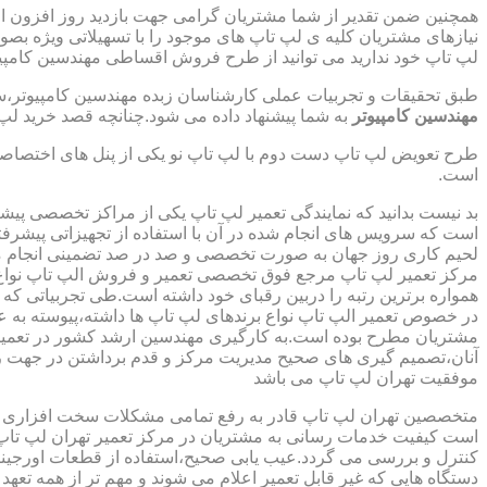
همچنین ضمن تقدیر از شما مشتریان گرامی جهت بازدید روز افزون 
نیازهای مشتریان کلیه ی لپ تاپ های موجود را با تسهیلاتی ویژه ب
لپ تاپ خود ندارید می توانید از طرح فروش اقساطی مهندسین کامپیو
طبق تحقیقات و تجربیات عملی کارشناسان زبده مهندسین کامپیوتر،سهم
مهندسین کامپیوتر
به شما پیشنهاد داده می شود.چنانچه قصد خرید لپ 
طرح تعویض لپ تاپ دست دوم با لپ تاپ نو یکی از پنل های اختصاص
است.
بد نیست بدانید که نمایندگی تعمیر لپ تاپ یکی از مراکز تخصصی پیش
است که سرویس های انجام شده در آن با استفاده از تجهیزاتی پیشرفته
لحیم کاری روز جهان به صورت تخصصی و صد در صد تضمینی انجام م
مرکز تعمیر لپ تاپ مرجع فوق تخصصی تعمیر و فروش الپ تاپ نواع بر
همواره برترین رتبه را دربین رقبای خود داشته است.طی تجربیاتی ک
در خصوص تعمیر الپ تاپ نواع برندهای لپ تاپ ها داشته،پیوسته به ع
مشتریان مطرح بوده است.به کارگیری مهندسین ارشد کشور در تعمیر
آنان،تصمیم گیری های صحیح مدیریت مرکز و قدم برداشتن در جهت ر
موفقیت تهران لپ تاپ می باشد
متخصصین تهران لپ تاپ قادر به رفع تمامی مشکلات سخت افزاری و ن
است کیفیت خدمات رسانی به مشتریان در مرکز تعمیر تهران لپ تاپ 
کنترل و بررسی می گردد.عیب یابی صحیح،استفاده از قطعات اورجینال
دستگاه هایی که غیر قابل تعمیر اعلام می شوند و مهم تر از همه تعهد