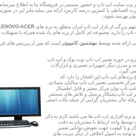
از وب سایت لپ تاپ و حضور مستمر در فروشگاه ما به اطلاع میرسان
صورت اقساطی با کمترین درصد کارمزد ارائه می نماید.بنابر این در 
تر بهرمند شوید.
 بزرگی از بازار لپ تاپ ایران متعلق به برند های
LENOVO-ACER
تاپ را دارید مجموعه ای کامل از برند های یاد شده همراه با تسهیلا
ی ارائه شده توسط
مهندسین کامپیوتر
است که پس از بررسی های فراو
رو در حوزه تعمیر لپ تاپ نوت بوک و لپ تاپ
 و مدرن دیگر تجهیزات تعمیری و ابزارآلات
ی گیرد.
ندهای لپ تاپ،این افتخار را دارد که
ه مرکز تخصصی تعمیر لپ تاپ سالیان متمادی
لپ تاپ نوان مرکز معتبر و قابل اطمینال
 لپ تاپ،پشتکار پرسنل و تلاش های مستمر
فاه حال مشتریان گرامی از جمله نکات اصلی
رم افزاری لپ تاپ ها می باشند.لازم به ذکر
توسط واحد ارتباط با مشتریان به دقت
 و با کیفیت جهت تعویض،توانایی تعمیر
 و توجه به اصول اخلاقی از دیگر مزیت های