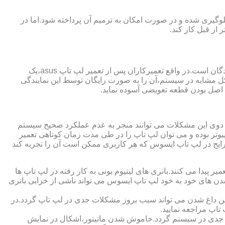
گیری شده و در صورت امکان به ترمیم آن پرداخته شود.اما در
از قبل کار کند.
از مزایای قابل توجهی که نمایندگی تعمیر لپ تاپ ایسوس از آن برخوردار است،ارائه ضمانت نامه و یا گارانتی معتبر تعمیرات به مراجعه کنندگان است.در واقع تعمیرکاران پس از تعمیر لپ تاپ asus،یک
کل مشابه در سیستم،آن را به صورت رایگان توسط این نمایندگی
ت اصل بودن قطعه تعویضی آسوده نماید.
ر دوی این مشکلات می توانند منجر به عدم عملکرد صحیح سیستم
تر بوده و می توان لپ تاپ را در طی مدت زمان کوتاهی تعمیر
رایج در لپ تاپ ایسوس که هر کاربری ممکن است آن را تجربه کند
 پیدا می کنند.باتری های لیتیوم یونی به کار رفته در لپ تاپ ها
 شدن های خود به خود لپ تاپ ایسوس می تواند ناشی از خرابی باتری
این داغ شدن می تواند سبب بروز مشکلات جدی در لپ تاپ گردد.در
اپ مراجعه نمایید.
 جدی در سیستم گردد.خاموش شدن مانیتور،اشکال در نمایش