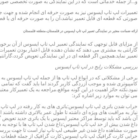
و...از جمله خدماتی است که در این نمایندگی به صورت تخصصی صور
تعمیرات لپ تاپ ایسوس نیز به صورت حرفه ای انجام شده و جهت جلوگ
صورتی که قطعه ای قابل تعمیر نباشد،آن را به صورت حرفه ای با قطعه 
ارائه ضمانت معتبر در نمایندگی تعمیر لپ تاپ ایسوس در قلمستان،منطقه قلمستان
گارانتی به مشتری می دهند که نشان دهنده قابل اعتبار بودن تعمیرا
تعمیر نماید.همچنین اگر قطعه ای در این نمایندگی تعویض گردد،گاران
بررسی مشکلات رایج در لپ تاپ ایسوس
برخی از مشکلاتی که در انواع لپ تاپ ها از جمله لپ تاپ ایسوس به
کامپیوتری شده و موجب آزردگی کاربر گردند اما باید گفت که تمام
نمود.نکته حائز اهمیت در این گونه مواقع،مراجعه به یک تعمیرکار 
می توان به موارد زیر اشاره کرد:
خراب شدن باتری لپ تاپ ایسوس:باتری های به کار رفته در لپ تاپ ها،پس
نیاز به مراقبت های ویژه ای داشته تا طول عمر بالاتری داشته باشند
آن باشد که باید توسط مراکز معتبر ایسوس با یک باتری جدید تعویض گ
داغ شدن بیش از حد لپ تاپ ایسوس:داغ شدن لپ تاپ ها با توجه به 
صورت مشاهده داغ شدن غیر طبیعی لپ تاپ نیاز است تا جهت بررسی 
خرابی کارت گرافیک لپ تاپ ایسوس:کارت گرافیک از جمله قطعات ح