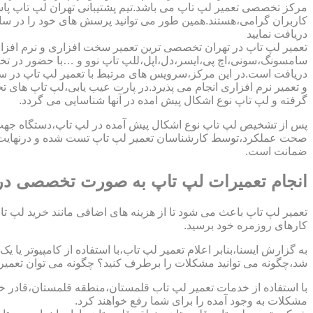
مرکز تخصصی تعمیر لپ تاپ می باشد.تیم پشتیبانی تهران لپ تاپ پ
کاربران گرامی،هستند.همین طور می توانید پرسش های خود را در سا
دریافت نمایید
تعمیر لپ تاپ در تهران تخصصی ترین تعمیر سخت افزاری و نرم افزار
سامسونگ،سونی،اچ پی،ایسر،دل،اپل،للپ تاپ نوو و …با حضور در تخص
دریافت است.در این مرکز،سرویس های مرتبط با تعمیر لپ تاپ در س
و تعمیر نرم افزاری انجام می پذیرد.در پارت عیب یابی،لپ تاپ های ت
گرفته و لپ تاپ نوع اشکال پیش امده در آنها شناسایی می گردد.
پس از تشخیص لپ تاپ نوع اشکال پیش آمده در لپ تاپ،دستگاه جهت دری
صحت عملکرد،توسط کارشناسان تعمیر لپ تاپ تست شده و درنهایت تح
ضمانت است.
انجام تعمیرات لپ تاپ به صورت تخصصی در
تعمیر لپ تاپ باعث می شود تا از هزینه های اضافی مانند خرید لپ تاپ
کارهای روزمره خود برسید.
به گزارش ایسنا،بنابر اعلام تعمیر لپ تاب،با استفاده از کامپیوتر یا
شد،چگونه می توانید مشکلات را برطرف کنید؟ چگونه می توان تعمیر کا
با استفاده از خدمات تعمیر لپ تاب قلمستان،منطقه قلمستان،قادر خو
مشکلات به وجود آمده را برای شما رفع خواهند کرد.