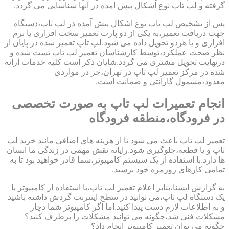
گرفته و لپ تاپ نوع اشکال پیش امده در آنها شناسایی می گردد.
پس از تشخیص لپ تاپ نوع اشکال پیش آمده در لپ تاپ،دستگاه
جهت دریافت تعمیر،به یکی از دو پارت تعمیر سخت افزاری یا نرم
افزاری و یا هردو تحویل داده می شود.لپ تاپ تعمیر شده در پایان از
نظر صحت عملکرد،توسط کارشناسان تعمیر لپ تاپ تست شده و
درنهایت تحویل مشتری می گردد.شایان ذکر است کلیه خدمات ارائه
شده در مرکز تعمیر لپ تاپ در تهران،جز در مواردی
معدود،مشمول گارانتی و ضمانت است.
انجام تعمیرات لپ تاپ به صورت تخصصی
در فرودگاه،منطقه فرودگاه
تعمیر لپ تاپ باعث می شود تا از هزینه های اضافی مانند خرید لپ
تاپ و یا قطعه،جلوگیری شود.رایانه نقش مهمی در زندگی ما انسان
ها دارد.با استفاده از یک سیستم کامپیوتر،شما قادر خواهید بود تا به
تمامی کارهای روزمره خود برسید.
به گزارش ایسنا،بنابر اعلام تعمیر لپ تاب،با استفاده از کامپیوتر یا
یک دستگاه لپ تاپ،می توانید در سطح اینترنت گردش داشته باشید
و به اطلاعات لازم دست پیدا کنید.اما اگر کامپیوتر شما دچار
مشکلات فنی شد،چگونه می توانید مشکلات را برطرف کنید؟
چگونه می توان تعمیر کامپیوتر انجام داد؟