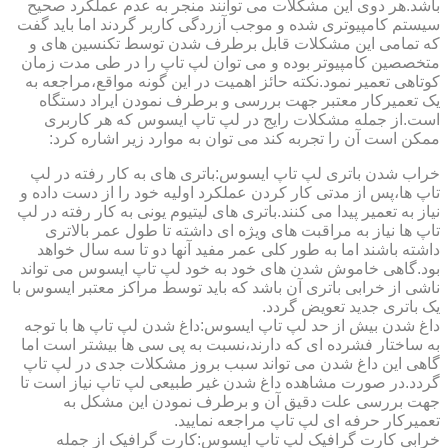
باشد.هر دوی این مشکلات می توانند منجر به عدم عملکرد صحیح
سیستم کامپیوتری شده و موجب آزردگی کاربر گردند اما باید گفت
که تمامی این مشکلات قابل برطرف شدن توسط تکنسین های و
متخصصین کامپیوتر بوده و می توان لپ تاپ را در طی مدت زمان
کوتاهی تعمیر نمود.نکته حائز اهمیت در این گونه مواقع،مراجعه به
یک تعمیرکار معتبر جهت بررسی و برطرف نمودن ایراد دستگاه
است.از جمله مشکلات رایج در لپ تاپ ایسوس که هر کاربری
ممکن است آن را تجربه کند می توان به موارد زیر اشاره کرد:
خراب شدن باتری لپ تاپ ایسوس:باتری های به کار رفته در لپ
تاپ ها،پس از مدتی کار کردن عملکرد اولیه خود را از دست داده و
نیاز به تعمیر پیدا می کنند.باتری های لیتیوم یونی به کار رفته در لپ
تاپ ها نیاز به مراقبت های ویژه ای داشته تا طول عمر بالاتری
داشته باشند اما به طور کلی عمر مفید آنها دو تا سه سال خواهد
بود.گاهی خاموش شدن های خود به خود لپ تاپ ایسوس می تواند
ناشی از خرابی باتری آن باشد که باید توسط مراکز معتبر ایسوس با
یک باتری جدید تعویض گردد.
داغ شدن بیش از حد لپ تاپ ایسوس:داغ شدن لپ تاپ ها با توجه
به ساختار فشرده ای که دارند،نسبت به پی سی ها بیشتر است اما
گاهی این داغ شدن می تواند سبب بروز مشکلات جدی در لپ تاپ
گردد.در صورت مشاهده داغ شدن غیر طبیعی لپ تاپ نیاز است تا
جهت بررسی علت دقیق آن و برطرف نمودن این مشکل به
تعمیرکار حرفه ای لپ تاپ مراجعه نمایید.
خرابی کارت گرافیک لپ تاپ ایسوس:کارت گرافیک از جمله