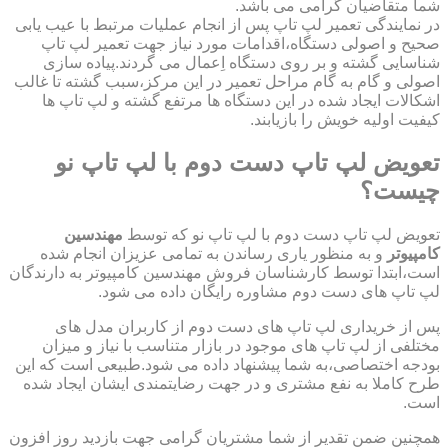
شما متقاضیان گرامی می باشد.
در نمایندگی تعمیر لپ تاپ پس از انجام عملیات مرتبط با عیب یابی
صحیح و اصولی دستگاه،اقدامات مورد نیاز جهت تعمیر لپ تاپ
شناسایی گشته و بر روی دستگاه اِعمال می گردند.پیاده سازی
اصولی و گام به گام مراحل تعمیر در این مرکز،سبب گشته تا غالب
اشکالات ایجاد شده در این دستگاه ها مرتفع گشته و لپ تاپ ها
کیفیت اولیه خویش را بازیابند.
تعویض لپ تاپ دست دوم با لپ تاپ نو
چیست؟
تعویض لپ تاپ دست دوم با لپ تاپ نو که توسط
مهندسین
کامپیوتر
و به منظور یاری رساندن به تمامی عزیزان انجام شده
است،ابتدا توسط کارشناسان فروش مهندسین کامپیوتر به دارندگان
لپ تاپ های دست دوم مشاوره رایگان داده می شود.
پس از خریداری لپ تاپ های دست دوم از کاربران مدل های
مختلفی از لپ تاپ های موجود در بازار متناسب با نیاز و میزان
بودجه اختصاصی،به شما پیشنهاد داده می شود.طبیعی است که این
طرح کاملا به نفع مشتری و در جهت رضایتمندی ایشان ایجاد شده
است.
همچنین ضمن تقدیر از شما مشتریان گرامی جهت بازدید روز افزون