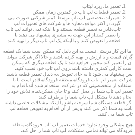
تعمیر مادربرد لپتاپ
تعمیر قطعات لپ تاپ در کمترین زمان ممکن
تعمیرات تخصصی لپ تاپ،توسط کمتر شرکتی صورت می
گیرد.در اکثر مواقع،مغازه ها و شرکت های تعمیرات لپ
تاپ،قادر به تعمیر قطعه نیستند و یا اینکه نمی توانند لپ تاپ
را تعمیر کنند.از این جهت به مشتری پیشنهاد می دهند تا
قطعه را تعویض کنند و یا اینکه یک لپ تاپ دیگر را تهیه کنند.
اما این کار درستی نیست.به این دلیل که ممکن است شما یک قطعه
گران قیمت و با ارزش را تهیه کرده باشید و حالا اگر شرکت نتواند
آن را تعمیر کند،مجبور خواهید شد تا یک قطعه دیگری که ممکن
است کارایی کمتری داشته باشد،روی لپ تاپ خود نصب کنید.
پس پیشنهاد می شود تا به جای تعویض،به دنبال تعمیر قطعه باشید.
شرکت تعمیر لپ تاب فرودگاه،منطقه فرودگاه،قادر است تا با
استفاده از متخصصینی که در شرکت استخدام شده اند،اقدام به
تعمیر لپ تاپ شما در محل کنند و تا جای ممکن،تمام تلاش خود را
انجام دهند تا مشکل لپ تاپ شما را برطرف کنند.
اگر قطعه دستگاه شما سوخته باشد یا اینکه مشکلات خاصی داشته
باشد،به شما ذکر می کنند و پس از آن اقدام به تعویض قطعه لپ
تاپ شما می کنند.
هیچ مشکلی وجود ندارد! خدمات تعمیر لپ تاب فرودگاه،منطقه
فرودگاه می تواند تمامی مشکلات لپ تاپ شما را حل کند.