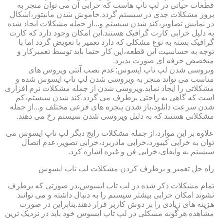
قطعات حیاتی در لپ تاپ هاست که خرابی آن می توان منجر به
بروز مشکلات جدی در سیستم گردد.خاموش شدن مانیتور،اشکال
در نمایش تصاویر،کند شدن سیستم و...از جمله مشکلات ایجاد شده
به دلیل خرابی کارت گرافیک هستند.این امکان وجود دارد که کارت
گرافیک بسته به نوع مشکلی که دارد تعمیر یا تعویض گردد اما با
توجه به حساسیت این قطعه،این کار حتما باید توسط تعمیرکار و
متخصص حرفه ای صورت پذیرد.
ویروسی شدن لپ تاپ ایسوس:عدم نصب آنتی ویروس های
مناسب می تواند منجر به ویروسی شدن لپ تاپ ایسوس شده و
مشکلاتی را ایجاد نماید.ویروسی شدن از جمله مشکلات نرم افزاری
است که گاهی به راحتی برطرف می گردد.کند شدن سیستم،کم
شدن سرعت دانلود،باز شدن پنجره های فرعی مختلف و...از جمله
مشکلاتی هستند که به دلیل ویروسی شدن سیستم رخ می دهند.
علاوه بر این موارد،از جمله مشکلات رایج دیگر لپ تاپ ایسوس می
توان به خرابی کیبورد،خرابی مادربرد،خرابی تصویر،عدم اتصال
سیستم به وایفای،خرابی فن و غیره اشاره کرد.
راه حل تعمیر و برطرف کردن مشکلات لپ تاپ ایسوس
تمام مشکلات ذکر شده در لپ تاپ ایسوس،در صورتی که برطرف
نشوند امکان خرابی بیشتر سیستم را به دنبال داشته و می توانند
هزینه های زیادی را بر دوش کاربر قرار دهند.بنابراین در صورت
مشاهده هرگونه مشکلی در لپ تاپ ایسوس خود باید در نزدیک ترین