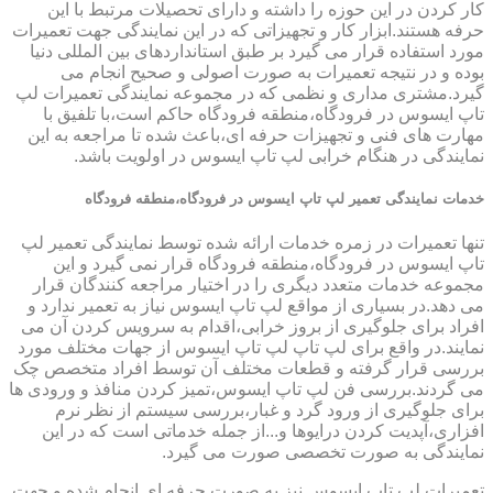
کار کردن در این حوزه را داشته و دارای تحصیلات مرتبط با این
حرفه هستند.ابزار کار و تجهیزاتی که در این نمایندگی جهت تعمیرات
مورد استفاده قرار می گیرد بر طبق استانداردهای بین المللی دنیا
بوده و در نتیجه تعمیرات به صورت اصولی و صحیح انجام می
گیرد.مشتری مداری و نظمی که در مجموعه نمایندگی تعمیرات لپ
تاپ ایسوس در فرودگاه،منطقه فرودگاه حاکم است،با تلفیق با
مهارت های فنی و تجهیزات حرفه ای،باعث شده تا مراجعه به این
نمایندگی در هنگام خرابی لپ تاپ ایسوس در اولویت باشد.
خدمات نمایندگی تعمیر لپ تاپ ایسوس در فرودگاه،منطقه فرودگاه
تنها تعمیرات در زمره خدمات ارائه شده توسط نمایندگی تعمیر لپ
تاپ ایسوس در فرودگاه،منطقه فرودگاه قرار نمی گیرد و این
مجموعه خدمات متعدد دیگری را در اختیار مراجعه کنندگان قرار
می دهد.در بسیاری از مواقع لپ تاپ ایسوس نیاز به تعمیر ندارد و
افراد برای جلوگیری از بروز خرابی،اقدام به سرویس کردن آن می
نمایند.در واقع برای لپ تاپ لپ تاپ ایسوس از جهات مختلف مورد
بررسی قرار گرفته و قطعات مختلف آن توسط افراد متخصص چک
می گردند.بررسی فن لپ تاپ ایسوس،تمیز کردن منافذ و ورودی ها
برای جلوگیری از ورود گرد و غبار،بررسی سیستم از نظر نرم
افزاری،آپدیت کردن درایوها و...از جمله خدماتی است که در این
نمایندگی به صورت تخصصی صورت می گیرد.
تعمیرات لپ تاپ ایسوس نیز به صورت حرفه ای انجام شده و جهت