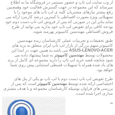
از وب سایت لپ تاپ و حضور مستمر در فروشگاه ما به اطلاع
میرساند که این مجموعه در جهت گسترش فعالیت خود وهمچنین
رفع بیشتر نیازهای مشتریان کلیه ی لپ تاپ های موجود را با
تسهیلاتی ویژه بصورت اقساطی با کمترین درصد کارمزد ارائه می
نماید.بنابر این در صورتی که پس از فروش لپ تاپ دست دوم خود
بودجه کافی برای تعویض لپ تاپ خود ندارید می توانید از طرح
فروش اقساطی مهندسین کامپیوتر بهرمند شوید.
طبق تحقیقات و تجربیات عملی کارشناسان زبده مهندسین
کامپیوتر،سهم بزرگی از بازار لپ تاپ ایران متعلق به برند های
ASUS-LENOVO-ACER
می باشد،به همین جهت در ابتدا این
محصولات توسط
مهندسین کامپیوتر
به شما پیشنهاد داده می
شود.چنانچه قصد خرید لپ تاپ را دارید مجموعه ای کامل از برند
های یاد شده همراه با تسهیلات قسطی استثنایی پیش روی شما
خواهد بود.
طرح تعویض لپ تاپ دست دوم با لپ تاپ نو یکی از پنل های
اختصاصی ارائه شده توسط
مهندسین کامپیوتر
است که پس از
بررسی های فراوان بوسیله کارشناسان مجموعه و با هدف مشتری
مداری اجرا شده است.
بد