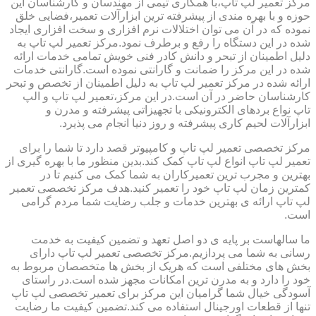
مرکز تعمیر لپ تاپ،با همکاری تیمی از مهندسان و کارشناسان این
حوزه و با بهره مندی از پیشرفته ترین ابزارآلات تعمیر،فضایی خلق
نموده که در آن می توان اختلالات نرم افزاری و سخت افزاری ایجاد
شده در این دستگاه را رفع و برطرف نمود.مرکز تعمیر لپ تاپ به
دلیل اطمینان از تبحر و دانش کادر فنی خویش تمامی خدمات ارائه
شده در این مرکز را ضمانت و گارانتی نموده است.گارانتی خدمات
ارائه شده در مرکز تعمیر لپ تاپ به دلیل اطمینان از تخصص و تبحر
کارشناسان حاضر در آن است.در این مرکز،تعمیر لپ تاپ و الپ
تاپ نواع بردهای الکترونیکی با تجهیزاتی پیشرفته و مدرن و
ابزارآلات لحیم کاری پیشرفته و روز دنیا انجام می پذیرد.
مرکز تخصصی تعمیر لپ تاپ و کامپیوتر قصد دارد تا شما را برای
تعمیر لپ تاپ انواع لپ تاپ کمک کند.بدین منظور ما با بهره گیری از
بهترین و مجرب ترین تعمیرکاران به شما کمک می کنیم تا در
کمترین زمان لپ تاپ خود را تعمیر کنید.هدف مرکز تخصصی تعمیر
لپ تاپ ارائه ی بهترین خدمات و جلب رضایت شما مردم گرامی
است.
ما سالهاست بر پایه ی دو اصل تعهد و تضمین کیفیت به خدمت
رسانی به شما می پردازیم.مرکز تخصصی تعمیر لپ تاپ دارای
بخش های مختلفی است که هریک از بخش ها متخصصان مربوط به
خود را دارد و به مدرن ترین امکانات مجهز شده است.در راستای
آسودگی خیال شما گرامیان این مرکز برای تعمیر تخصصی لپ تاپ
تنها از قطعات اورجینال استفاده می کند.تضمین کیفیت ما رضایت