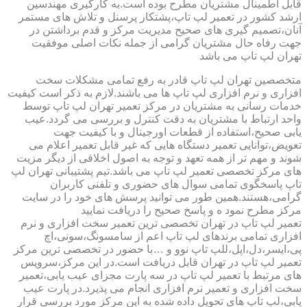
قابل اطمینال مشتریان مطرح بوده است.به کارگیری مهندسین
ارشد کشور در تعمیر لپ تاپ،پشتکار پرسنل و تلاش های مستمر
آنان،تصمیم گیری های صحیح مدیریت مرکز و قدم برداشتن در
جهت رفاه حال مشتریان گرامی از جمله نکات اصلی موفقیت
تهران لپ تاپ می باشد
متخصصین تهران لپ تاپ قادر به رفع تمامی مشکلات سخت
افزاری و نرم افزاری لپ تاپ ها می باشند.لازم به ذکر است کیفیت
خدمات رسانی به مشتریان در مرکز تعمیر تهران لپ تاپ توسط
واحد ارتباط با مشتریان به دقت کنترل و بررسی می گردد.عیب
یابی صحیح،استفاده از قطعات اورجینال و با کیفیت جهت
تعویض،توانایی تعمیر دستگاه هایی که غیر قابل تعمیر اعلام می
شوند و مهم تر از همه تعهد و توجه به اصول اخلاقی از دیگر مزیت
های مرکز تخصصی تعمیر لپ تاپ می باشد.تیم پشتیبانی تهران لپ
تاپ پاسخگوی تمامی سوال های حضوری و تلفنی کاربران
گرامی،هستند.همین طور می توانید پرسش های خود را در سایت
مرکز مطرح نمود ه و پاسخ صحیح را دریافت نمایید
تعمیر لپ تاپ در تهران تخصصی ترین تعمیر سخت افزاری و نرم
افزاری تمامی برندهای لپ تاپ اعم از سامسونگ،سونی،اچ
پی،ایسر،دل،اپل،للپ تاپ نوو و …با حضور در تخصصی ترین مرکز
تعمیر لپ تاپ در تهران قابل دریافت است.در این مرکز،سرویس
های مرتبط با تعمیر لپ تاپ در سه پارت مجزای عیب یابی،تعمیر
سخت افزاری و تعمیر نرم افزاری انجام می پذیرد.در پارت عیب
یابی،لپ تاپ های تحویل داده شده به این مرکز مورد بررسی قرار