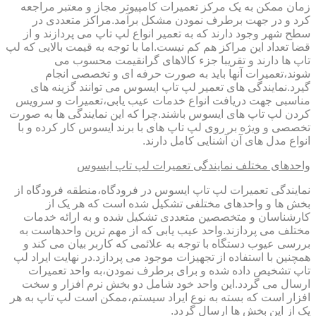
زمان ممکن به یک مرکز تعمیرات کامپیوتر مجاز و معتبر مراجعه
کرد و در جهت برطرف نمودن مشکل برآمد.مراکز متعددی در
سطح شهر وجود دارند که به تعمیر انواع لپ تاپ می پردازند و از
قضا تعداد این مراکز هم کم نیست.اما با توجه به قیمت بالایی که لپ
تاپ ها دارند و تقریبا جزء کالاهای گرانقیمت محسوب می
شوند،تعمیرات آنها باید به صورت حرفه ای و تخصصی انجام
گیرد.نمایندگی های تعمیر لپ تاپ ایسوس می توانند گزینه های
مناسبی جهت دریافت انواع خدمات عیب یابی،تعمیرات و سرویس
کردن لپ تاپ های ایسوس باشند.چرا که این نمایندگی ها به صورت
تخصصی و ویژه بر روی لپ تاپ های با برند ایسوس کار کرده و با
انواع مدل های آن آشنایی کامل دارند.
واحدهای مختلف نمایندگی تعمیرات لپ تاپ ایسوس
نمایندگی تعمیرات لپ تاپ ایسوس در فرودگاه،منطقه فرودگاه از
بخش ها و واحدهای مختلفی تشکیل شده است که هر یک از
کارشناسان و متخصصین متعددی تشکیل شده و به ارائه خدمات
مختلف می پردازند.واحد عیب یابی که از مهم ترین واحدهاست به
بررسی عیوب دستگاه با توجه به علائمی که کاربر بیان می کند و
همچنین با استفاده از تجهیزات موجود می پردازد.در نهایت ایراد لپ
تاپ تشخیص داده شده و برای برطرف نمودن،به واحد تعمیرات
ارسال می گردد.این واحد خود شامل دو بخش نرم افزار و سخت
افزار است که بسته به نوع ایراد سیستم،ممکن است لپ تاپ به هر
یک از این بخش ها ارسال گردد.