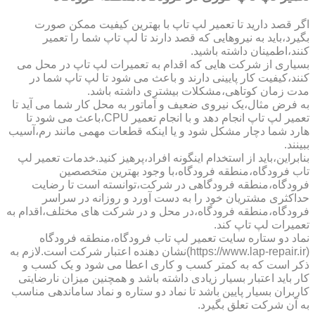
اگر قصد دارید تا تعمیر لپ تاپ با بهترین کیفیت ممکن صورت
بگیرد،باید به نیروهایی که قصد دارند تا لپ تاپ شما را تعمیر
کنند،اطمینان داشته باشید.
بسیاری از شرکت هایی که اقدام به تعمیرات لپ تاپ در محل می
کنند،کیفیت کار پایینی دارند و باعث می شود تا لپ تاپ شما در
مدت زمان کوتاهی،مشکلات بیشتری داشته باشد.
به فرض مثال،یک نیروی ضعیف و آماتور به محل کار شما می آید تا
تعمیر لپ تاپ انجام دهد و با انجام تعمیر CPU،باعث می شود تا
هارد شما دچار مشکل شود و یا اینکه قطعات مهمی مانند رم،آسیب
ببینند.
بنابراین،باید از استخدام اینگونه افراد،پرهیز کنید.خدمات تعمیر لپ
تاب فرودگاه،منطقه فرودگاه،با وجود بهترین متخصصین
فرودگاه،منطقه فرودگاهی در شرکت،توانسته است تا رضایت
حداکثری مشتریان خود را به دست آورد و روزانه در سراسر
فرودگاه،منطقه فرودگاه،در محل و در شرکت های مختلف،اقدام به
تعمیرات لپ تاپ کند.
نماد دو ستاره سایت تعمیر لپ تاب فرودگاه،منطقه فرودگاه
(https://www.lap-repair.ir)نشان دهنده اعتبار شرکت است.لازم به
ذکر است که به کمتر کسب و کاری اعطا می شود و یک کسب و
کار باید اعتبار بسیار زیادی داشته باشد و همچنین میزان نارضایتی
کاربران بسیار پایین باشد تا نماد دو ستاره و نماد ساماندهی مناسب
به آن شرکت تعلق بگیرد.