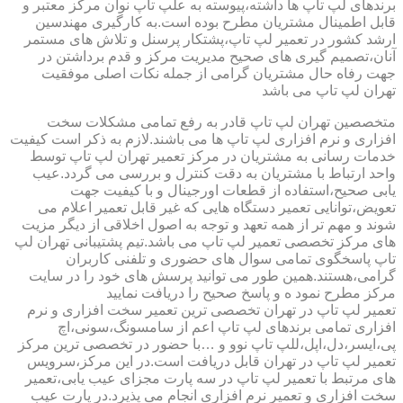
برندهای لپ تاپ ها داشته،پیوسته به علپ تاپ نوان مرکز معتبر و
قابل اطمینال مشتریان مطرح بوده است.به کارگیری مهندسین
ارشد کشور در تعمیر لپ تاپ،پشتکار پرسنل و تلاش های مستمر
آنان،تصمیم گیری های صحیح مدیریت مرکز و قدم برداشتن در
جهت رفاه حال مشتریان گرامی از جمله نکات اصلی موفقیت
تهران لپ تاپ می باشد
متخصصین تهران لپ تاپ قادر به رفع تمامی مشکلات سخت
افزاری و نرم افزاری لپ تاپ ها می باشند.لازم به ذکر است کیفیت
خدمات رسانی به مشتریان در مرکز تعمیر تهران لپ تاپ توسط
واحد ارتباط با مشتریان به دقت کنترل و بررسی می گردد.عیب
یابی صحیح،استفاده از قطعات اورجینال و با کیفیت جهت
تعویض،توانایی تعمیر دستگاه هایی که غیر قابل تعمیر اعلام می
شوند و مهم تر از همه تعهد و توجه به اصول اخلاقی از دیگر مزیت
های مرکز تخصصی تعمیر لپ تاپ می باشد.تیم پشتیبانی تهران لپ
تاپ پاسخگوی تمامی سوال های حضوری و تلفنی کاربران
گرامی،هستند.همین طور می توانید پرسش های خود را در سایت
مرکز مطرح نمود ه و پاسخ صحیح را دریافت نمایید
تعمیر لپ تاپ در تهران تخصصی ترین تعمیر سخت افزاری و نرم
افزاری تمامی برندهای لپ تاپ اعم از سامسونگ،سونی،اچ
پی،ایسر،دل،اپل،للپ تاپ نوو و …با حضور در تخصصی ترین مرکز
تعمیر لپ تاپ در تهران قابل دریافت است.در این مرکز،سرویس
های مرتبط با تعمیر لپ تاپ در سه پارت مجزای عیب یابی،تعمیر
سخت افزاری و تعمیر نرم افزاری انجام می پذیرد.در پارت عیب