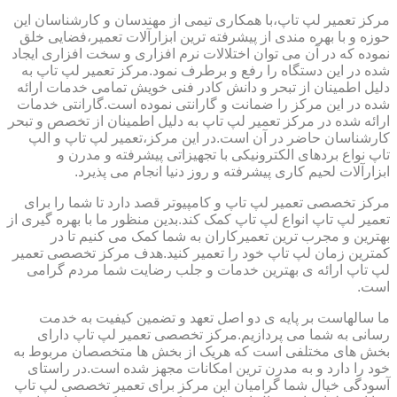
مرکز تعمیر لپ تاپ،با همکاری تیمی از مهندسان و کارشناسان این
حوزه و با بهره مندی از پیشرفته ترین ابزارآلات تعمیر،فضایی خلق
نموده که در آن می توان اختلالات نرم افزاری و سخت افزاری ایجاد
شده در این دستگاه را رفع و برطرف نمود.مرکز تعمیر لپ تاپ به
دلیل اطمینان از تبحر و دانش کادر فنی خویش تمامی خدمات ارائه
شده در این مرکز را ضمانت و گارانتی نموده است.گارانتی خدمات
ارائه شده در مرکز تعمیر لپ تاپ به دلیل اطمینان از تخصص و تبحر
کارشناسان حاضر در آن است.در این مرکز،تعمیر لپ تاپ و الپ
تاپ نواع بردهای الکترونیکی با تجهیزاتی پیشرفته و مدرن و
ابزارآلات لحیم کاری پیشرفته و روز دنیا انجام می پذیرد.
مرکز تخصصی تعمیر لپ تاپ و کامپیوتر قصد دارد تا شما را برای
تعمیر لپ تاپ انواع لپ تاپ کمک کند.بدین منظور ما با بهره گیری از
بهترین و مجرب ترین تعمیرکاران به شما کمک می کنیم تا در
کمترین زمان لپ تاپ خود را تعمیر کنید.هدف مرکز تخصصی تعمیر
لپ تاپ ارائه ی بهترین خدمات و جلب رضایت شما مردم گرامی
است.
ما سالهاست بر پایه ی دو اصل تعهد و تضمین کیفیت به خدمت
رسانی به شما می پردازیم.مرکز تخصصی تعمیر لپ تاپ دارای
بخش های مختلفی است که هریک از بخش ها متخصصان مربوط به
خود را دارد و به مدرن ترین امکانات مجهز شده است.در راستای
آسودگی خیال شما گرامیان این مرکز برای تعمیر تخصصی لپ تاپ