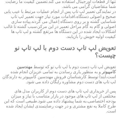
تنها از قطعات اورجینال استفاده می کند.تضمین کیفیت ما رضایت
شما متقاضیان گرامی می باشد.
در نمایندگی تعمیر لپ تاپ پس از انجام عملیات مرتبط با عیب یابی
صحیح و اصولی دستگاه،اقدامات مورد نیاز جهت تعمیر لپ تاپ
شناسایی گشته و بر روی دستگاه اِعمال می گردند.پیاده سازی
اصولی و گام به گام مراحل تعمیر در این مرکز،سبب گشته تا غالب
اشکالات ایجاد شده در این دستگاه ها مرتفع گشته و لپ تاپ ها
کیفیت اولیه خویش را بازیابند.
تعویض لپ تاپ دست دوم با لپ تاپ نو
چیست؟
تعویض لپ تاپ دست دوم با لپ تاپ نو که توسط
مهندسین
کامپیوتر
و به منظور یاری رساندن به تمامی عزیزان انجام شده
است،ابتدا توسط کارشناسان فروش مهندسین کامپیوتر به دارندگان
لپ تاپ های دست دوم مشاوره رایگان داده می شود.
پس از خریداری لپ تاپ های دست دوم از کاربران مدل های
مختلفی از لپ تاپ های موجود در بازار متناسب با نیاز و میزان
بودجه اختصاصی،به شما پیشنهاد داده می شود.طبیعی است که این
طرح کاملا به نفع مشتری و در جهت رضایتمندی ایشان ایجاد شده
است.