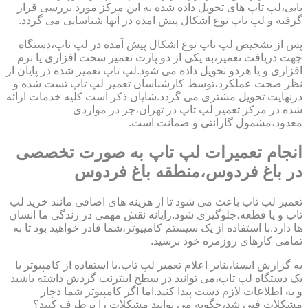
یابی،لپ تاپ های تحویل داده شده به این مرکز مورد بررسی قرار
گرفته و لپ تاپ نوع اشکال پیش امده در آنها شناسایی می گردد.
پس از تشخیص لپ تاپ نوع اشکال پیش آمده در لپ تاپ،دستگاه
جهت دریافت تعمیر،به یکی از دو پارت تعمیر سخت افزاری یا نرم
افزاری و یا هردو تحویل داده می شود.لپ تاپ تعمیر شده در پایان از
نظر صحت عملکرد،توسط کارشناسان تعمیر لپ تاپ تست شده و
درنهایت تحویل مشتری می گردد.شایان ذکر است کلیه خدمات ارائه
شده در مرکز تعمیر لپ تاپ در تهران،جز در مواردی
معدود،مشمول گارانتی و ضمانت است.
انجام تعمیرات لپ تاپ به صورت تخصصی
در باغ فردوس،منطقه باغ فردوس
تعمیر لپ تاپ باعث می شود تا از هزینه های اضافی مانند خرید لپ
تاپ و یا قطعه،جلوگیری شود.رایانه نقش مهمی در زندگی ما انسان
ها دارد.با استفاده از یک سیستم کامپیوتر،شما قادر خواهید بود تا به
تمامی کارهای روزمره خود برسید.
به گزارش ایسنا،بنابر اعلام تعمیر لپ تاب،با استفاده از کامپیوتر یا
یک دستگاه لپ تاپ،می توانید در سطح اینترنت گردش داشته باشید
و به اطلاعات لازم دست پیدا کنید.اما اگر کامپیوتر شما دچار
مشکلات فنی شد،چگونه می توانید مشکلات را برطرف کنید؟