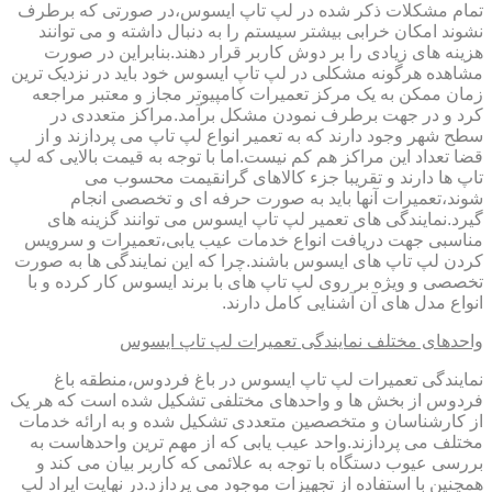
تمام مشکلات ذکر شده در لپ تاپ ایسوس،در صورتی که برطرف
نشوند امکان خرابی بیشتر سیستم را به دنبال داشته و می توانند
هزینه های زیادی را بر دوش کاربر قرار دهند.بنابراین در صورت
مشاهده هرگونه مشکلی در لپ تاپ ایسوس خود باید در نزدیک ترین
زمان ممکن به یک مرکز تعمیرات کامپیوتر مجاز و معتبر مراجعه
کرد و در جهت برطرف نمودن مشکل برآمد.مراکز متعددی در
سطح شهر وجود دارند که به تعمیر انواع لپ تاپ می پردازند و از
قضا تعداد این مراکز هم کم نیست.اما با توجه به قیمت بالایی که لپ
تاپ ها دارند و تقریبا جزء کالاهای گرانقیمت محسوب می
شوند،تعمیرات آنها باید به صورت حرفه ای و تخصصی انجام
گیرد.نمایندگی های تعمیر لپ تاپ ایسوس می توانند گزینه های
مناسبی جهت دریافت انواع خدمات عیب یابی،تعمیرات و سرویس
کردن لپ تاپ های ایسوس باشند.چرا که این نمایندگی ها به صورت
تخصصی و ویژه بر روی لپ تاپ های با برند ایسوس کار کرده و با
انواع مدل های آن آشنایی کامل دارند.
واحدهای مختلف نمایندگی تعمیرات لپ تاپ ایسوس
نمایندگی تعمیرات لپ تاپ ایسوس در باغ فردوس،منطقه باغ
فردوس از بخش ها و واحدهای مختلفی تشکیل شده است که هر یک
از کارشناسان و متخصصین متعددی تشکیل شده و به ارائه خدمات
مختلف می پردازند.واحد عیب یابی که از مهم ترین واحدهاست به
بررسی عیوب دستگاه با توجه به علائمی که کاربر بیان می کند و
همچنین با استفاده از تجهیزات موجود می پردازد.در نهایت ایراد لپ