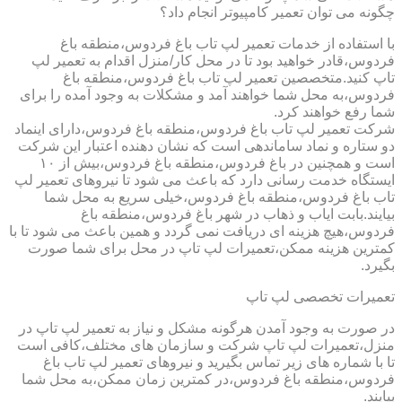
چگونه می توان تعمیر کامپیوتر انجام داد؟
با استفاده از خدمات تعمیر لپ تاب باغ فردوس،منطقه باغ
فردوس،قادر خواهید بود تا در محل کار/منزل اقدام به تعمیر لپ
تاپ کنید.متخصصین تعمیر لپ تاب باغ فردوس،منطقه باغ
فردوس،به محل شما خواهند آمد و مشکلات به وجود آمده را برای
شما رفع خواهند کرد.
شرکت تعمیر لپ تاب باغ فردوس،منطقه باغ فردوس،دارای اینماد
دو ستاره و نماد ساماندهی است که نشان دهنده اعتبار این شرکت
است و همچنین در باغ فردوس،منطقه باغ فردوس،بیش از ۱۰
ایستگاه خدمت رسانی دارد که باعث می شود تا نیروهای تعمیر لپ
تاب باغ فردوس،منطقه باغ فردوس،خیلی سریع به محل شما
بیایند.بابت ایاب و ذهاب در شهر باغ فردوس،منطقه باغ
فردوس،هیچ هزینه ای دریافت نمی گردد و همین باعث می شود تا با
کمترین هزینه ممکن،تعمیرات لپ تاپ در محل برای شما صورت
بگیرد.
تعمیرات تخصصی لپ تاپ
در صورت به وجود آمدن هرگونه مشکل و نیاز به تعمیر لپ تاپ در
منزل،تعمیرات لپ تاپ شرکت و سازمان های مختلف،کافی است
تا با شماره های زیر تماس بگیرید و نیروهای تعمیر لپ تاب باغ
فردوس،منطقه باغ فردوس،در کمترین زمان ممکن،به محل شما
بیایند.