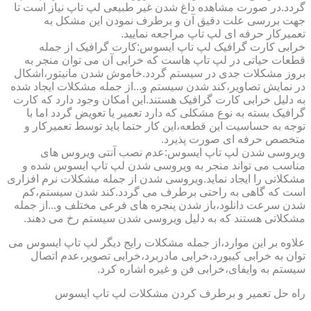
گردد.در صورت مشاهده داغ شدن غیر طبیعی لپ تاپ نیاز است تا
جهت بررسی علت دقیق آن و برطرف نمودن این مشکل به
تعمیرکار حرفه ای لپ تاپ مراجعه نمایید.
خرابی کارت گرافیک لپ تاپ ایسوس:کارت گرافیک از جمله
قطعات حیاتی در لپ تاپ هاست که خرابی آن می توان منجر به
بروز مشکلات جدی در سیستم گردد.خاموش شدن مانیتور،اشکال
در نمایش تصاویر،کند شدن سیستم و...از جمله مشکلات ایجاد شده
به دلیل خرابی کارت گرافیک هستند.این امکان وجود دارد که کارت
گرافیک بسته به نوع مشکلی که دارد تعمیر یا تعویض گردد اما با
توجه به حساسیت این قطعه،این کار حتما باید توسط تعمیرکار و
متخصص حرفه ای صورت پذیرد.
ویروسی شدن لپ تاپ ایسوس:عدم نصب آنتی ویروس های
مناسب می تواند منجر به ویروسی شدن لپ تاپ ایسوس شده و
مشکلاتی را ایجاد نماید.ویروسی شدن از جمله مشکلات نرم افزاری
است که گاهی به راحتی برطرف می گردد.کند شدن سیستم،کم
شدن سرعت دانلود،باز شدن پنجره های فرعی مختلف و...از جمله
مشکلاتی هستند که به دلیل ویروسی شدن سیستم رخ می دهند.
علاوه بر این موارد،از جمله مشکلات رایج دیگر لپ تاپ ایسوس می
توان به خرابی کیبورد،خرابی مادربرد،خرابی تصویر،عدم اتصال
سیستم به وایفای،خرابی فن و غیره اشاره کرد.
راه حل تعمیر و برطرف کردن مشکلات لپ تاپ ایسوس