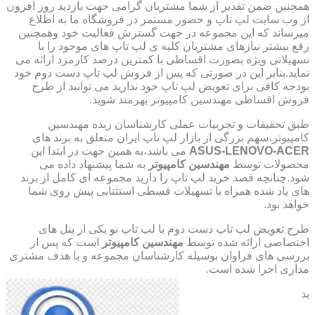
همچنین ضمن تقدیر از شما مشتریان گرامی جهت بازدید روز افزون
از وب سایت لپ تاپ و حضور مستمر در فروشگاه ما به اطلاع
میرساند که این مجموعه در جهت گسترش فعالیت خود وهمچنین
رفع بیشتر نیازهای مشتریان کلیه ی لپ تاپ های موجود را با
تسهیلاتی ویژه بصورت اقساطی با کمترین درصد کارمزد ارائه می
نماید.بنابر این در صورتی که پس از فروش لپ تاپ دست دوم خود
بودجه کافی برای تعویض لپ تاپ خود ندارید می توانید از طرح
فروش اقساطی مهندسین کامپیوتر بهرمند شوید.
طبق تحقیقات و تجربیات عملی کارشناسان زبده مهندسین
کامپیوتر،سهم بزرگی از بازار لپ تاپ ایران متعلق به برند های
ASUS-LENOVO-ACER
می باشد،به همین جهت در ابتدا این
محصولات توسط
مهندسین کامپیوتر
به شما پیشنهاد داده می
شود.چنانچه قصد خرید لپ تاپ را دارید مجموعه ای کامل از برند
های یاد شده همراه با تسهیلات قسطی استثنایی پیش روی شما
خواهد بود.
طرح تعویض لپ تاپ دست دوم با لپ تاپ نو یکی از پنل های
اختصاصی ارائه شده توسط
مهندسین کامپیوتر
است که پس از
بررسی های فراوان بوسیله کارشناسان مجموعه و با هدف مشتری
مداری اجرا شده است.
بد