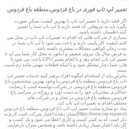
تعمیر لپ تاپ فوری در باغ فردوس،منطقه باغ فردوس
اگر قصد دارید تا تعمیر لپ تاپ با بهترین کیفیت ممکن صورت
بگیرد،باید به نیروهایی که قصد دارند تا لپ تاپ شما را تعمیر
کنند،اطمینان داشته باشید.
بسیاری از شرکت هایی که اقدام به تعمیرات لپ تاپ در محل می
کنند،کیفیت کار پایینی دارند و باعث می شود تا لپ تاپ شما در
مدت زمان کوتاهی،مشکلات بیشتری داشته باشد.
به فرض مثال،یک نیروی ضعیف و آماتور به محل کار شما می آید تا
تعمیر لپ تاپ انجام دهد و با انجام تعمیر CPU،باعث می شود تا
هارد شما دچار مشکل شود و یا اینکه قطعات مهمی مانند رم،آسیب
ببینند.
بنابراین،باید از استخدام اینگونه افراد،پرهیز کنید.خدمات تعمیر لپ
تاب باغ فردوس،منطقه باغ فردوس،با وجود بهترین متخصصین باغ
فردوس،منطقه باغ فردوسی در شرکت،توانسته است تا رضایت
حداکثری مشتریان خود را به دست آورد و روزانه در سراسر باغ
فردوس،منطقه باغ فردوس،در محل و در شرکت های
مختلف،اقدام به تعمیرات لپ تاپ کند.
نماد دو ستاره سایت تعمیر لپ تاب باغ فردوس،منطقه باغ فردوس
(https://www.lap-repair.ir)نشان دهنده اعتبار شرکت است.لازم به
ذکر است که به کمتر کسب و کاری اعطا می شود و یک کسب و
کار باید اعتبار بسیار زیادی داشته باشد و همچنین میزان نارضایتی