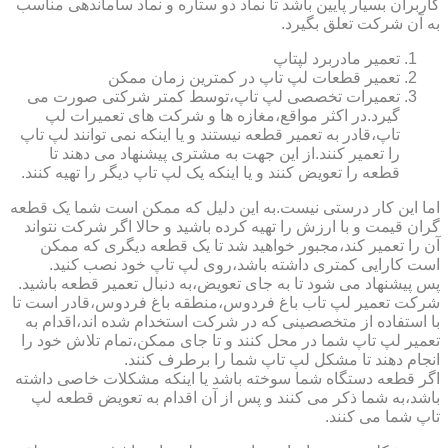
کاربران بسیار پایین باشد تا نماد دو ستاره و نماد ساماندهی مناسب
به آن شرکت تعلق بگیرد.
تعمیر مادربرد لپتاپ
تعمیر قطعات لپ تاپ در کمترین زمان ممکن
تعمیرات تخصصی لپ تاپ،توسط کمتر شرکتی صورت می
گیرد.در اکثر مواقع،مغازه ها و شرکت های تعمیرات لپ
تاپ،قادر به تعمیر قطعه نیستند و یا اینکه نمی توانند لپ تاپ
را تعمیر کنند.از این جهت به مشتری پیشنهاد می دهند تا
قطعه را تعویض کنند و یا اینکه یک لپ تاپ دیگر را تهیه کنند.
اما این کار درستی نیست.به این دلیل که ممکن است شما یک قطعه
گران قیمت و با ارزش را تهیه کرده باشید و حالا اگر شرکت نتواند
آن را تعمیر کند،مجبور خواهید شد تا یک قطعه دیگری که ممکن
است کارایی کمتری داشته باشد،روی لپ تاپ خود نصب کنید.
پس پیشنهاد می شود تا به جای تعویض،به دنبال تعمیر قطعه باشید.
شرکت تعمیر لپ تاب باغ فردوس،منطقه باغ فردوس،قادر است تا
با استفاده از متخصصینی که در شرکت استخدام شده اند،اقدام به
تعمیر لپ تاپ شما در محل کنند و تا جای ممکن،تمام تلاش خود را
انجام دهند تا مشکل لپ تاپ شما را برطرف کنند.
اگر قطعه دستگاه شما سوخته باشد یا اینکه مشکلات خاصی داشته
باشد،به شما ذکر می کنند و پس از آن اقدام به تعویض قطعه لپ
تاپ شما می کنند.