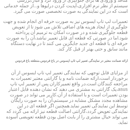
منافذ و ورودی ها برای جلوگیری از ورود گرد و غبار،بررسی
سیستم از نظر نرم افزاری،آپدیت کردن درایوها و...از جمله خدماتی
است که در این نمایندگی به صورت تخصصی صورت می گیرد.
تعمیرات لپ تاپ ایسوس نیز به صورت حرفه ای انجام شده و جهت
جلوگیری از ایجاد هزینه های اضافی تلاش می شود تا از تعویض
قطعه جلوگیری شده و در صورت امکان به ترمیم آن پرداخته
شود.اما در صورتی که قطعه ای قابل تعمیر نباشد،آن را به صورت
حرفه ای با قطعه ای جدید جایگزین می کنند تا در نهایت دستگاه
مانند سابق و حتی بهتر از قبل کار کند.
ارائه ضمانت معتبر در نمایندگی تعمیر لپ تاپ ایسوس در باغ فردوس،منطقه باغ فردوس
از مزایای قابل توجهی که نمایندگی تعمیر لپ تاپ ایسوس از آن
برخوردار است،ارائه ضمانت نامه و یا گارانتی معتبر تعمیرات به
مراجعه کنندگان است.در واقع تعمیرکاران پس از تعمیر لپ تاپ
asus،یک گارانتی به مشتری می دهند که نشان دهنده قابل اعتبار
بودن تعمیرات است و با استفاده از آن،کاربر می تواند در صورت
مشاهده مجدد مشکل مشابه در سیستم،آن را به صورت رایگان
توسط این نمایندگی تعمیر نماید.همچنین اگر قطعه ای در این
نمایندگی تعویض گردد،گارانتی اصالت قطعه نیز ارائه می گردد که
می تواند خیال مشتری را از بابت اصل بودن قطعه تعویضی آسوده
نماید.