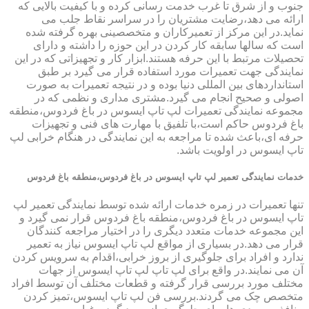
جنوب و از شرق تا غرب خدمت رسانی کرده و با کیفیت بالایی که
ارائه می دهد،رضایت مشتریان را در سراسر نقاط جلب می
نماید.در این مرکز از تعمیرکاران و متخصصینی بهره گرفته شده
است که سالها سابقه کار کردن در این حوزه را داشته و دارای
تحصیلات مرتبط با این حرفه هستند.ابزار کار و تجهیزاتی که در این
نمایندگی جهت تعمیرات مورد استفاده قرار می گیرد بر طبق
استانداردهای بین المللی دنیا بوده و در نتیجه تعمیرات به صورت
اصولی و صحیح انجام می گیرد.مشتری مداری و نظمی که در
مجموعه نمایندگی تعمیرات لپ تاپ ایسوس در باغ فردوس،منطقه
باغ فردوس حاکم است،با تلفیق با مهارت های فنی و تجهیزات
حرفه ای،باعث شده تا مراجعه به این نمایندگی در هنگام خرابی لپ
تاپ ایسوس در اولویت باشد.
خدمات نمایندگی تعمیر لپ تاپ ایسوس در باغ فردوس،منطقه باغ فردوس
تنها تعمیرات در زمره خدمات ارائه شده توسط نمایندگی تعمیر لپ
تاپ ایسوس در باغ فردوس،منطقه باغ فردوس قرار نمی گیرد و
این مجموعه خدمات متعدد دیگری را در اختیار مراجعه کنندگان
قرار می دهد.در بسیاری از مواقع لپ تاپ ایسوس نیاز به تعمیر
ندارد و افراد برای جلوگیری از بروز خرابی،اقدام به سرویس کردن
آن می نمایند.در واقع برای لپ تاپ لپ تاپ ایسوس از جهات
مختلف مورد بررسی قرار گرفته و قطعات مختلف آن توسط افراد
متخصص چک می گردند.بررسی فن لپ تاپ ایسوس،تمیز کردن