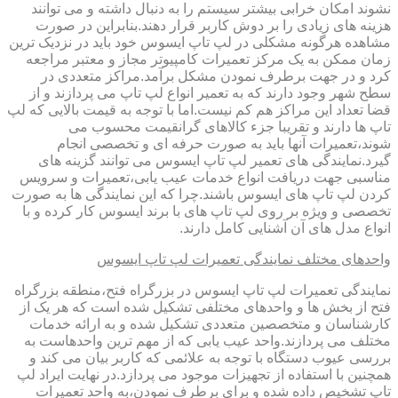
نشوند امکان خرابی بیشتر سیستم را به دنبال داشته و می توانند
هزینه های زیادی را بر دوش کاربر قرار دهند.بنابراین در صورت
مشاهده هرگونه مشکلی در لپ تاپ ایسوس خود باید در نزدیک ترین
زمان ممکن به یک مرکز تعمیرات کامپیوتر مجاز و معتبر مراجعه
کرد و در جهت برطرف نمودن مشکل برآمد.مراکز متعددی در
سطح شهر وجود دارند که به تعمیر انواع لپ تاپ می پردازند و از
قضا تعداد این مراکز هم کم نیست.اما با توجه به قیمت بالایی که لپ
تاپ ها دارند و تقریبا جزء کالاهای گرانقیمت محسوب می
شوند،تعمیرات آنها باید به صورت حرفه ای و تخصصی انجام
گیرد.نمایندگی های تعمیر لپ تاپ ایسوس می توانند گزینه های
مناسبی جهت دریافت انواع خدمات عیب یابی،تعمیرات و سرویس
کردن لپ تاپ های ایسوس باشند.چرا که این نمایندگی ها به صورت
تخصصی و ویژه بر روی لپ تاپ های با برند ایسوس کار کرده و با
انواع مدل های آن آشنایی کامل دارند.
واحدهای مختلف نمایندگی تعمیرات لپ تاپ ایسوس
نمایندگی تعمیرات لپ تاپ ایسوس در بزرگراه فتح،منطقه بزرگراه
فتح از بخش ها و واحدهای مختلفی تشکیل شده است که هر یک از
کارشناسان و متخصصین متعددی تشکیل شده و به ارائه خدمات
مختلف می پردازند.واحد عیب یابی که از مهم ترین واحدهاست به
بررسی عیوب دستگاه با توجه به علائمی که کاربر بیان می کند و
همچنین با استفاده از تجهیزات موجود می پردازد.در نهایت ایراد لپ
تاپ تشخیص داده شده و برای برطرف نمودن،به واحد تعمیرات