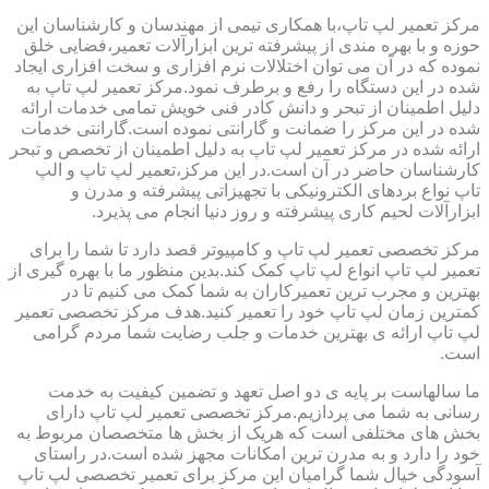
مرکز تعمیر لپ تاپ،با همکاری تیمی از مهندسان و کارشناسان این
حوزه و با بهره مندی از پیشرفته ترین ابزارآلات تعمیر،فضایی خلق
نموده که در آن می توان اختلالات نرم افزاری و سخت افزاری ایجاد
شده در این دستگاه را رفع و برطرف نمود.مرکز تعمیر لپ تاپ به
دلیل اطمینان از تبحر و دانش کادر فنی خویش تمامی خدمات ارائه
شده در این مرکز را ضمانت و گارانتی نموده است.گارانتی خدمات
ارائه شده در مرکز تعمیر لپ تاپ به دلیل اطمینان از تخصص و تبحر
کارشناسان حاضر در آن است.در این مرکز،تعمیر لپ تاپ و الپ
تاپ نواع بردهای الکترونیکی با تجهیزاتی پیشرفته و مدرن و
ابزارآلات لحیم کاری پیشرفته و روز دنیا انجام می پذیرد.
مرکز تخصصی تعمیر لپ تاپ و کامپیوتر قصد دارد تا شما را برای
تعمیر لپ تاپ انواع لپ تاپ کمک کند.بدین منظور ما با بهره گیری از
بهترین و مجرب ترین تعمیرکاران به شما کمک می کنیم تا در
کمترین زمان لپ تاپ خود را تعمیر کنید.هدف مرکز تخصصی تعمیر
لپ تاپ ارائه ی بهترین خدمات و جلب رضایت شما مردم گرامی
است.
ما سالهاست بر پایه ی دو اصل تعهد و تضمین کیفیت به خدمت
رسانی به شما می پردازیم.مرکز تخصصی تعمیر لپ تاپ دارای
بخش های مختلفی است که هریک از بخش ها متخصصان مربوط به
خود را دارد و به مدرن ترین امکانات مجهز شده است.در راستای
آسودگی خیال شما گرامیان این مرکز برای تعمیر تخصصی لپ تاپ