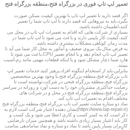
تعمیر لپ تاپ فوری در بزرگراه فتح،منطقه بزرگراه فتح
اگر قصد دارید تا تعمیر لپ تاپ با بهترین کیفیت ممکن صورت
بگیرد،باید به نیروهایی که قصد دارند تا لپ تاپ شما را تعمیر
کنند،اطمینان داشته باشید.
بسیاری از شرکت هایی که اقدام به تعمیرات لپ تاپ در محل می
کنند،کیفیت کار پایینی دارند و باعث می شود تا لپ تاپ شما در
مدت زمان کوتاهی،مشکلات بیشتری داشته باشد.
به فرض مثال،یک نیروی ضعیف و آماتور به محل کار شما می آید تا
تعمیر لپ تاپ انجام دهد و با انجام تعمیر CPU،باعث می شود تا
هارد شما دچار مشکل شود و یا اینکه قطعات مهمی مانند رم،آسیب
ببینند.
بنابراین،باید از استخدام اینگونه افراد،پرهیز کنید.خدمات تعمیر لپ
تاب بزرگراه فتح،منطقه بزرگراه فتح،با وجود بهترین متخصصین
بزرگراه فتح،منطقه بزرگراه فتحی در شرکت،توانسته است تا
رضایت حداکثری مشتریان خود را به دست آورد و روزانه در سراسر
بزرگراه فتح،منطقه بزرگراه فتح،در محل و در شرکت های
مختلف،اقدام به تعمیرات لپ تاپ کند.
نماد دو ستاره سایت تعمیر لپ تاب بزرگراه فتح،منطقه بزرگراه فتح
(https://www.lap-repair.ir)نشان دهنده اعتبار شرکت است.لازم به
ذکر است که به کمتر کسب و کاری اعطا می شود و یک کسب و
کار باید اعتبار بسیار زیادی داشته باشد و همچنین میزان نارضایتی
کاربران بسیار پایین باشد تا نماد دو ستاره و نماد ساماندهی مناسب