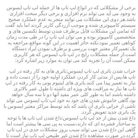
برخی از مشکلاتی که در انواع لپ تاپ ها از جمله لپ تاپ ایسوس
به وجود می آید می تواند نرم افزاری و برخی دیگر سخت افزاری
باشد.هر دوی این مشکلات می توانند منجر به عدم عملکرد صحیح
سیستم کامپیوتری شده و موجب آزردگی کاربر گردند اما باید گفت
که تمامی این مشکلات قابل برطرف شدن توسط تکنسین های و
متخصصین کامپیوتر بوده و می توان لپ تاپ را در طی مدت زمان
کوتاهی تعمیر نمود.نکته حائز اهمیت در این گونه مواقع،مراجعه به
یک تعمیرکار معتبر جهت بررسی و برطرف نمودن ایراد دستگاه
است.از جمله مشکلات رایج در لپ تاپ ایسوس که هر کاربری
ممکن است آن را تجربه کند می توان به موارد زیر اشاره کرد:
خراب شدن باتری لپ تاپ ایسوس:باتری های به کار رفته در لپ
تاپ ها،پس از مدتی کار کردن عملکرد اولیه خود را از دست داده و
نیاز به تعمیر پیدا می کنند.باتری های لیتیوم یونی به کار رفته در لپ
تاپ ها نیاز به مراقبت های ویژه ای داشته تا طول عمر بالاتری
داشته باشند اما به طور کلی عمر مفید آنها دو تا سه سال خواهد
بود.گاهی خاموش شدن های خود به خود لپ تاپ ایسوس می تواند
ناشی از خرابی باتری آن باشد که باید توسط مراکز معتبر ایسوس با
یک باتری جدید تعویض گردد.
داغ شدن بیش از حد لپ تاپ ایسوس:داغ شدن لپ تاپ ها با توجه
به ساختار فشرده ای که دارند،نسبت به پی سی ها بیشتر است اما
گاهی این داغ شدن می تواند سبب بروز مشکلات جدی در لپ تاپ
گردد.در صورت مشاهده داغ شدن غیر طبیعی لپ تاپ نیاز است تا