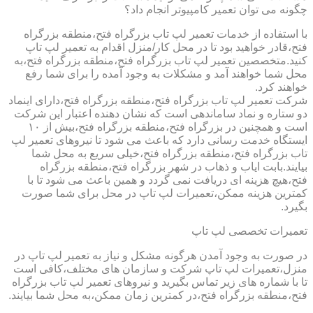
چگونه می توان تعمیر کامپیوتر انجام داد؟
با استفاده از خدمات تعمیر لپ تاب بزرگراه فتح،منطقه بزرگراه
فتح،قادر خواهید بود تا در محل کار/منزل اقدام به تعمیر لپ تاپ
کنید.متخصصین تعمیر لپ تاب بزرگراه فتح،منطقه بزرگراه فتح،به
محل شما خواهند آمد و مشکلات به وجود آمده را برای شما رفع
خواهند کرد.
شرکت تعمیر لپ تاب بزرگراه فتح،منطقه بزرگراه فتح،دارای اینماد
دو ستاره و نماد ساماندهی است که نشان دهنده اعتبار این شرکت
است و همچنین در بزرگراه فتح،منطقه بزرگراه فتح،بیش از ۱۰
ایستگاه خدمت رسانی دارد که باعث می شود تا نیروهای تعمیر لپ
تاب بزرگراه فتح،منطقه بزرگراه فتح،خیلی سریع به محل شما
بیایند.بابت ایاب و ذهاب در شهر بزرگراه فتح،منطقه بزرگراه
فتح،هیچ هزینه ای دریافت نمی گردد و همین باعث می شود تا با
کمترین هزینه ممکن،تعمیرات لپ تاپ در محل برای شما صورت
بگیرد.
تعمیرات تخصصی لپ تاپ
در صورت به وجود آمدن هرگونه مشکل و نیاز به تعمیر لپ تاپ در
منزل،تعمیرات لپ تاپ شرکت و سازمان های مختلف،کافی است
تا با شماره های زیر تماس بگیرید و نیروهای تعمیر لپ تاب بزرگراه
فتح،منطقه بزرگراه فتح،در کمترین زمان ممکن،به محل شما بیایند.