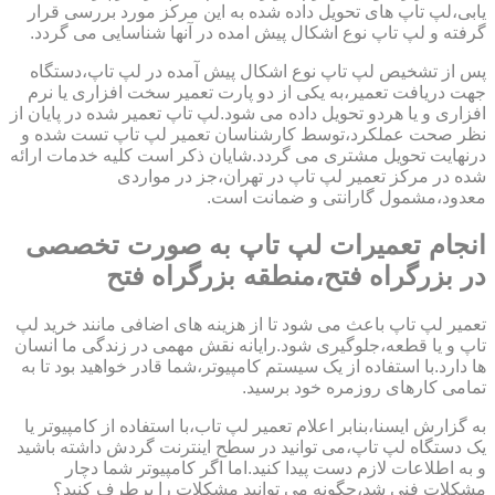
یابی،لپ تاپ های تحویل داده شده به این مرکز مورد بررسی قرار
گرفته و لپ تاپ نوع اشکال پیش امده در آنها شناسایی می گردد.
پس از تشخیص لپ تاپ نوع اشکال پیش آمده در لپ تاپ،دستگاه
جهت دریافت تعمیر،به یکی از دو پارت تعمیر سخت افزاری یا نرم
افزاری و یا هردو تحویل داده می شود.لپ تاپ تعمیر شده در پایان از
نظر صحت عملکرد،توسط کارشناسان تعمیر لپ تاپ تست شده و
درنهایت تحویل مشتری می گردد.شایان ذکر است کلیه خدمات ارائه
شده در مرکز تعمیر لپ تاپ در تهران،جز در مواردی
معدود،مشمول گارانتی و ضمانت است.
انجام تعمیرات لپ تاپ به صورت تخصصی
در بزرگراه فتح،منطقه بزرگراه فتح
تعمیر لپ تاپ باعث می شود تا از هزینه های اضافی مانند خرید لپ
تاپ و یا قطعه،جلوگیری شود.رایانه نقش مهمی در زندگی ما انسان
ها دارد.با استفاده از یک سیستم کامپیوتر،شما قادر خواهید بود تا به
تمامی کارهای روزمره خود برسید.
به گزارش ایسنا،بنابر اعلام تعمیر لپ تاب،با استفاده از کامپیوتر یا
یک دستگاه لپ تاپ،می توانید در سطح اینترنت گردش داشته باشید
و به اطلاعات لازم دست پیدا کنید.اما اگر کامپیوتر شما دچار
مشکلات فنی شد،چگونه می توانید مشکلات را برطرف کنید؟