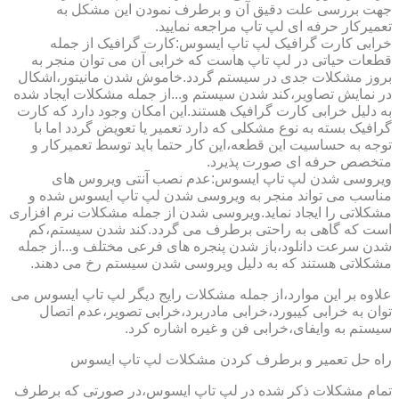
جهت بررسی علت دقیق آن و برطرف نمودن این مشکل به
تعمیرکار حرفه ای لپ تاپ مراجعه نمایید.
خرابی کارت گرافیک لپ تاپ ایسوس:کارت گرافیک از جمله
قطعات حیاتی در لپ تاپ هاست که خرابی آن می توان منجر به
بروز مشکلات جدی در سیستم گردد.خاموش شدن مانیتور،اشکال
در نمایش تصاویر،کند شدن سیستم و...از جمله مشکلات ایجاد شده
به دلیل خرابی کارت گرافیک هستند.این امکان وجود دارد که کارت
گرافیک بسته به نوع مشکلی که دارد تعمیر یا تعویض گردد اما با
توجه به حساسیت این قطعه،این کار حتما باید توسط تعمیرکار و
متخصص حرفه ای صورت پذیرد.
ویروسی شدن لپ تاپ ایسوس:عدم نصب آنتی ویروس های
مناسب می تواند منجر به ویروسی شدن لپ تاپ ایسوس شده و
مشکلاتی را ایجاد نماید.ویروسی شدن از جمله مشکلات نرم افزاری
است که گاهی به راحتی برطرف می گردد.کند شدن سیستم،کم
شدن سرعت دانلود،باز شدن پنجره های فرعی مختلف و...از جمله
مشکلاتی هستند که به دلیل ویروسی شدن سیستم رخ می دهند.
علاوه بر این موارد،از جمله مشکلات رایج دیگر لپ تاپ ایسوس می
توان به خرابی کیبورد،خرابی مادربرد،خرابی تصویر،عدم اتصال
سیستم به وایفای،خرابی فن و غیره اشاره کرد.
راه حل تعمیر و برطرف کردن مشکلات لپ تاپ ایسوس
تمام مشکلات ذکر شده در لپ تاپ ایسوس،در صورتی که برطرف