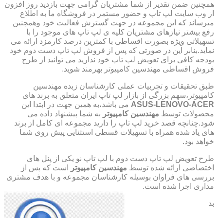
همچنین ضمن تقدیر از شما مشتریان گرامی جهت بازدید روز افزون
از وب سایت لپ تاپ و حضور مستمر در فروشگاه ما به اطلاع
میرساند که این مجموعه در جهت گسترش فعالیت خود وهمچنین
رفع بیشتر نیازهای مشتریان کلیه ی لپ تاپ های موجود را با
تسهیلاتی ویژه بصورت اقساطی با کمترین درصد کارمزد ارائه می
نماید.بنابر این در صورتی که پس از فروش لپ تاپ دست دوم خود
بودجه کافی برای تعویض لپ تاپ خود ندارید می توانید از طرح
فروش اقساطی مهندسین کامپیوتر بهرمند شوید.
طبق تحقیقات و تجربیات عملی کارشناسان زبده مهندسین
کامپیوتر،سهم بزرگی از بازار لپ تاپ ایران متعلق به برند های
ASUS-LENOVO-ACER
می باشد،به همین جهت در ابتدا این
محصولات توسط
مهندسین کامپیوتر
به شما پیشنهاد داده می
شود.چنانچه قصد خرید لپ تاپ را دارید مجموعه ای کامل از برند
های یاد شده همراه با تسهیلات قسطی استثنایی پیش روی شما
خواهد بود.
طرح تعویض لپ تاپ دست دوم با لپ تاپ نو یکی از پنل های
اختصاصی ارائه شده توسط
مهندسین کامپیوتر
است که پس از
بررسی های فراوان بوسیله کارشناسان مجموعه و با هدف مشتری
مداری اجرا شده است.
بد