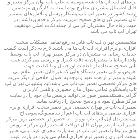
برندهای لپ تاپ ها داشته،پیوسته به علپ تاپ نوان مرکز معتبر و
قابل اطمینال مشتریان مطرح بوده است.به کارگیری مهندسین
ارشد کشور در تعمیر لپ تاپ،پشتکار پرسنل و تلاش های مستمر
آنان،تصمیم گیری های صحیح مدیریت مرکز و قدم برداشتن در
جهت رفاه حال مشتریان گرامی از جمله نکات اصلی موفقیت
تهران لپ تاپ می باشد
متخصصین تهران لپ تاپ قادر به رفع تمامی مشکلات سخت
افزاری و نرم افزاری لپ تاپ ها می باشند.لازم به ذکر است کیفیت
خدمات رسانی به مشتریان در مرکز تعمیر تهران لپ تاپ توسط
واحد ارتباط با مشتریان به دقت کنترل و بررسی می گردد.عیب
یابی صحیح،استفاده از قطعات اورجینال و با کیفیت جهت
تعویض،توانایی تعمیر دستگاه هایی که غیر قابل تعمیر اعلام می
شوند و مهم تر از همه تعهد و توجه به اصول اخلاقی از دیگر مزیت
های مرکز تخصصی تعمیر لپ تاپ می باشد.تیم پشتیبانی تهران لپ
تاپ پاسخگوی تمامی سوال های حضوری و تلفنی کاربران
گرامی،هستند.همین طور می توانید پرسش های خود را در سایت
مرکز مطرح نمود ه و پاسخ صحیح را دریافت نمایید
تعمیر لپ تاپ در تهران تخصصی ترین تعمیر سخت افزاری و نرم
افزاری تمامی برندهای لپ تاپ اعم از سامسونگ،سونی،اچ
پی،ایسر،دل،اپل،للپ تاپ نوو و …با حضور در تخصصی ترین مرکز
تعمیر لپ تاپ در تهران قابل دریافت است.در این مرکز،سرویس
های مرتبط با تعمیر لپ تاپ در سه پارت مجزای عیب یابی،تعمیر
سخت افزاری و تعمیر نرم افزاری انجام می پذیرد.در پارت عیب