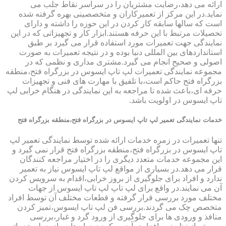
ارائه می دهد،رضایت مشتریان را در سراسر نقاط جلب می
نماید.در این مرکز از تعمیرکاران و متخصصینی بهره گرفته شده
است که سالها سابقه کار کردن در این حوزه را داشته و دارای
تحصیلات مرتبط با این حرفه هستند.ابزار کار و تجهیزاتی که در این
نمایندگی جهت تعمیرات مورد استفاده قرار می گیرد بر طبق
استانداردهای بین المللی دنیا بوده و در نتیجه تعمیرات به صورت
اصولی و صحیح انجام می گیرد.مشتری مداری و نظمی که در
مجموعه نمایندگی تعمیرات لپ تاپ ایسوس در بزرگراه فتح،منطقه
بزرگراه فتح حاکم است،با تلفیق با مهارت های فنی و تجهیزات
حرفه ای،باعث شده تا مراجعه به این نمایندگی در هنگام خرابی لپ
تاپ ایسوس در اولویت باشد.
خدمات نمایندگی تعمیر لپ تاپ ایسوس در بزرگراه فتح،منطقه بزرگراه فتح
تنها تعمیرات در زمره خدمات ارائه شده توسط نمایندگی تعمیر لپ
تاپ ایسوس در بزرگراه فتح،منطقه بزرگراه فتح قرار نمی گیرد و
این مجموعه خدمات متعدد دیگری را در اختیار مراجعه کنندگان
قرار می دهد.در بسیاری از مواقع لپ تاپ ایسوس نیاز به تعمیر
ندارد و افراد برای جلوگیری از بروز خرابی،اقدام به سرویس کردن
آن می نمایند.در واقع برای لپ تاپ لپ تاپ ایسوس از جهات
مختلف مورد بررسی قرار گرفته و قطعات مختلف آن توسط افراد
متخصص چک می گردند.بررسی فن لپ تاپ ایسوس،تمیز کردن
منافذ و ورودی ها برای جلوگیری از ورود گرد و غبار،بررسی