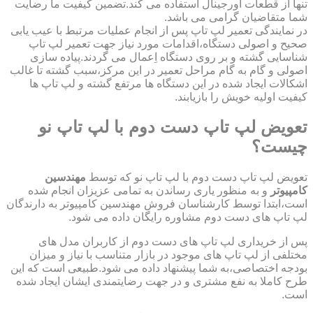
تنها از قطعات اورجینال استفاده می کند.تضمین کیفیت ما رضایت
شما متقاضیان گرامی می باشد.
در نمایندگی تعمیر لپ تاپ پس از انجام عملیات مرتبط با عیب یابی
صحیح و اصولی دستگاه،اقدامات مورد نیاز جهت تعمیر لپ تاپ
شناسایی گشته و بر روی دستگاه اِعمال می گردند.پیاده سازی
اصولی و گام به گام مراحل تعمیر در این مرکز،سبب گشته تا غالب
اشکالات ایجاد شده در این دستگاه ها مرتفع گشته و لپ تاپ ها
کیفیت اولیه خویش را بازیابند.
تعویض لپ تاپ دست دوم با لپ تاپ نو
چیست؟
تعویض لپ تاپ دست دوم با لپ تاپ نو که توسط
مهندسین
کامپیوتر
و به منظور یاری رساندن به تمامی عزیزان انجام شده
است،ابتدا توسط کارشناسان فروش مهندسین کامپیوتر به دارندگان
لپ تاپ های دست دوم مشاوره رایگان داده می شود.
پس از خریداری لپ تاپ های دست دوم از کاربران مدل های
مختلفی از لپ تاپ های موجود در بازار متناسب با نیاز و میزان
بودجه اختصاصی،به شما پیشنهاد داده می شود.طبیعی است که این
طرح کاملا به نفع مشتری و در جهت رضایتمندی ایشان ایجاد شده
است.