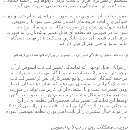
سیستم از نظر نرم افزاری،آپدیت کردن درایوها و...از جمله خدماتی
است که در این نمایندگی به صورت تخصصی صورت می گیرد.
تعمیرات لپ تاپ ایسوس نیز به صورت حرفه ای انجام شده و جهت
جلوگیری از ایجاد هزینه های اضافی تلاش می شود تا از تعویض
قطعه جلوگیری شده و در صورت امکان به ترمیم آن پرداخته
شود.اما در صورتی که قطعه ای قابل تعمیر نباشد،آن را به صورت
حرفه ای با قطعه ای جدید جایگزین می کنند تا در نهایت دستگاه
مانند سابق و حتی بهتر از قبل کار کند.
ارائه ضمانت معتبر در نمایندگی تعمیر لپ تاپ ایسوس در بزرگراه فتح،منطقه بزرگراه فتح
از مزایای قابل توجهی که نمایندگی تعمیر لپ تاپ ایسوس از آن
برخوردار است،ارائه ضمانت نامه و یا گارانتی معتبر تعمیرات به
مراجعه کنندگان است.در واقع تعمیرکاران پس از تعمیر لپ تاپ
asus،یک گارانتی به مشتری می دهند که نشان دهنده قابل اعتبار
بودن تعمیرات است و با استفاده از آن،کاربر می تواند در صورت
مشاهده مجدد مشکل مشابه در سیستم،آن را به صورت رایگان
توسط این نمایندگی تعمیر نماید.همچنین اگر قطعه ای در این
نمایندگی تعویض گردد،گارانتی اصالت قطعه نیز ارائه می گردد که
می تواند خیال مشتری را از بابت اصل بودن قطعه تعویضی آسوده
نماید.
بررسی مشکلات رایج در لپ تاپ ایسوس