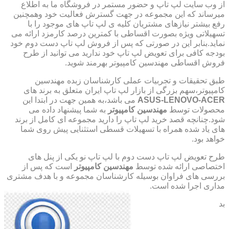
از وب سایت لپ تاپ و حضور مستمر در فروشگاه ما به اطلاع
میرساند که این مجموعه در جهت گسترش فعالیت خود وهمچنین
رفع بیشتر نیازهای مشتریان کلیه ی لپ تاپ های موجود را با
تسهیلاتی ویژه بصورت اقساطی با کمترین درصد کارمزد ارائه می
نماید.بنابر این در صورتی که پس از فروش لپ تاپ دست دوم خود
بودجه کافی برای تعویض لپ تاپ خود ندارید می توانید از طرح
فروش اقساطی مهندسین کامپیوتر بهرمند شوید.
طبق تحقیقات و تجربیات عملی کارشناسان زبده مهندسین
کامپیوتر،سهم بزرگی از بازار لپ تاپ ایران متعلق به برند های
ASUS-LENOVO-ACER
می باشد،به همین جهت در ابتدا این
محصولات توسط
مهندسین کامپیوتر
به شما پیشنهاد داده می
شود.چنانچه قصد خرید لپ تاپ را دارید مجموعه ای کامل از برند
های یاد شده همراه با تسهیلات قسطی استثنایی پیش روی شما
خواهد بود.
طرح تعویض لپ تاپ دست دوم با لپ تاپ نو یکی از پنل های
اختصاصی ارائه شده توسط
مهندسین کامپیوتر
است که پس از
بررسی های فراوان بوسیله کارشناسان مجموعه و با هدف مشتری
مداری اجرا شده است.
بد