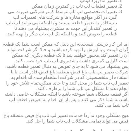
تعمیر مادربرد لپتاپ
تعمیر قطعات لپ تاپ در کمترین زمان ممکن
تعمیرات تخصصی لپ تاپ،توسط کمتر شرکتی صورت می
گیرد.در اکثر مواقع،مغازه ها و شرکت های تعمیرات لپ
تاپ،قادر به تعمیر قطعه نیستند و یا اینکه نمی توانند لپ تاپ
را تعمیر کنند.از این جهت به مشتری پیشنهاد می دهند تا
قطعه را تعویض کنند و یا اینکه یک لپ تاپ دیگر را تهیه کنند.
اما این کار درستی نیست.به این دلیل که ممکن است شما یک قطعه
گران قیمت و با ارزش را تهیه کرده باشید و حالا اگر شرکت نتواند
آن را تعمیر کند،مجبور خواهید شد تا یک قطعه دیگری که ممکن
است کارایی کمتری داشته باشد،روی لپ تاپ خود نصب کنید.
پس پیشنهاد می شود تا به جای تعویض،به دنبال تعمیر قطعه باشید.
شرکت تعمیر لپ تاب باغ فیض،منطقه باغ فیض،قادر است تا با
استفاده از متخصصینی که در شرکت استخدام شده اند،اقدام به
تعمیر لپ تاپ شما در محل کنند و تا جای ممکن،تمام تلاش خود را
انجام دهند تا مشکل لپ تاپ شما را برطرف کنند.
اگر قطعه دستگاه شما سوخته باشد یا اینکه مشکلات خاصی داشته
باشد،به شما ذکر می کنند و پس از آن اقدام به تعویض قطعه لپ
تاپ شما می کنند.
هیچ مشکلی وجود ندارد! خدمات تعمیر لپ تاب باغ فیض،منطقه باغ
فیض می تواند تمامی مشکلات لپ تاپ شما را حل کند.