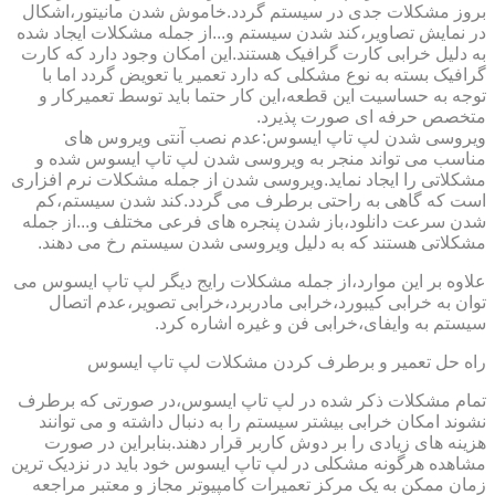
بروز مشکلات جدی در سیستم گردد.خاموش شدن مانیتور،اشکال
در نمایش تصاویر،کند شدن سیستم و...از جمله مشکلات ایجاد شده
به دلیل خرابی کارت گرافیک هستند.این امکان وجود دارد که کارت
گرافیک بسته به نوع مشکلی که دارد تعمیر یا تعویض گردد اما با
توجه به حساسیت این قطعه،این کار حتما باید توسط تعمیرکار و
متخصص حرفه ای صورت پذیرد.
ویروسی شدن لپ تاپ ایسوس:عدم نصب آنتی ویروس های
مناسب می تواند منجر به ویروسی شدن لپ تاپ ایسوس شده و
مشکلاتی را ایجاد نماید.ویروسی شدن از جمله مشکلات نرم افزاری
است که گاهی به راحتی برطرف می گردد.کند شدن سیستم،کم
شدن سرعت دانلود،باز شدن پنجره های فرعی مختلف و...از جمله
مشکلاتی هستند که به دلیل ویروسی شدن سیستم رخ می دهند.
علاوه بر این موارد،از جمله مشکلات رایج دیگر لپ تاپ ایسوس می
توان به خرابی کیبورد،خرابی مادربرد،خرابی تصویر،عدم اتصال
سیستم به وایفای،خرابی فن و غیره اشاره کرد.
راه حل تعمیر و برطرف کردن مشکلات لپ تاپ ایسوس
تمام مشکلات ذکر شده در لپ تاپ ایسوس،در صورتی که برطرف
نشوند امکان خرابی بیشتر سیستم را به دنبال داشته و می توانند
هزینه های زیادی را بر دوش کاربر قرار دهند.بنابراین در صورت
مشاهده هرگونه مشکلی در لپ تاپ ایسوس خود باید در نزدیک ترین
زمان ممکن به یک مرکز تعمیرات کامپیوتر مجاز و معتبر مراجعه