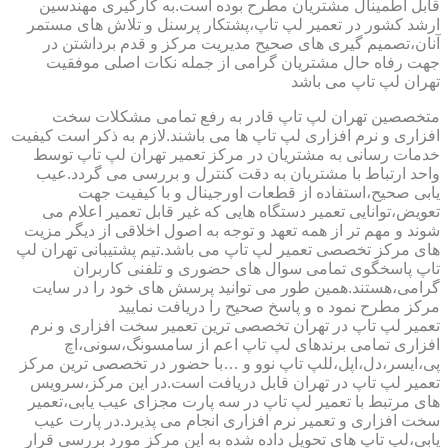
قابل اطمینال مشتریان مطرح بوده است.به کارگیری مهندسین
ارشد کشور در تعمیر لپ تاپ،پشتکار پرسنل و تلاش های مستمر
آنان،تصمیم گیری های صحیح مدیریت مرکز و قدم برداشتن در
جهت رفاه حال مشتریان گرامی از جمله نکات اصلی موفقیت
تهران لپ تاپ می باشد
متخصصین تهران لپ تاپ قادر به رفع تمامی مشکلات سخت
افزاری و نرم افزاری لپ تاپ ها می باشند.لازم به ذکر است کیفیت
خدمات رسانی به مشتریان در مرکز تعمیر تهران لپ تاپ توسط
واحد ارتباط با مشتریان به دقت کنترل و بررسی می گردد.عیب
یابی صحیح،استفاده از قطعات اورجینال و با کیفیت جهت
تعویض،توانایی تعمیر دستگاه هایی که غیر قابل تعمیر اعلام می
شوند و مهم تر از همه تعهد و توجه به اصول اخلاقی از دیگر مزیت
های مرکز تخصصی تعمیر لپ تاپ می باشد.تیم پشتیبانی تهران لپ
تاپ پاسخگوی تمامی سوال های حضوری و تلفنی کاربران
گرامی،هستند.همین طور می توانید پرسش های خود را در سایت
مرکز مطرح نمود ه و پاسخ صحیح را دریافت نمایید
تعمیر لپ تاپ در تهران تخصصی ترین تعمیر سخت افزاری و نرم
افزاری تمامی برندهای لپ تاپ اعم از سامسونگ،سونی،اچ
پی،ایسر،دل،اپل،للپ تاپ نوو و …با حضور در تخصصی ترین مرکز
تعمیر لپ تاپ در تهران قابل دریافت است.در این مرکز،سرویس
های مرتبط با تعمیر لپ تاپ در سه پارت مجزای عیب یابی،تعمیر
سخت افزاری و تعمیر نرم افزاری انجام می پذیرد.در پارت عیب
یابی،لپ تاپ های تحویل داده شده به این مرکز مورد بررسی قرار