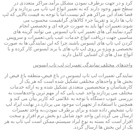
کرد و در جهت برطرف نمودن مشکل برآمد.مراکز متعددی در
سطح شهر وجود دارند که به تعمیر انواع لپ تاپ می پردازند و از
قضا تعداد این مراکز هم کم نیست.اما با توجه به قیمت بالایی که لپ
تاپ ها دارند و تقریبا جزء کالاهای گرانقیمت محسوب می
شوند،تعمیرات آنها باید به صورت حرفه ای و تخصصی انجام
گیرد.نمایندگی های تعمیر لپ تاپ ایسوس می توانند گزینه های
مناسبی جهت دریافت انواع خدمات عیب یابی،تعمیرات و سرویس
کردن لپ تاپ های ایسوس باشند.چرا که این نمایندگی ها به صورت
تخصصی و ویژه بر روی لپ تاپ های با برند ایسوس کار کرده و با
انواع مدل های آن آشنایی کامل دارند.
واحدهای مختلف نمایندگی تعمیرات لپ تاپ ایسوس
نمایندگی تعمیرات لپ تاپ ایسوس در باغ فیض،منطقه باغ فیض از
بخش ها و واحدهای مختلفی تشکیل شده است که هر یک از
کارشناسان و متخصصین متعددی تشکیل شده و به ارائه خدمات
مختلف می پردازند.واحد عیب یابی که از مهم ترین واحدهاست به
بررسی عیوب دستگاه با توجه به علائمی که کاربر بیان می کند و
همچنین با استفاده از تجهیزات موجود می پردازد.در نهایت ایراد لپ
تاپ تشخیص داده شده و برای برطرف نمودن،به واحد تعمیرات
ارسال می گردد.این واحد خود شامل دو بخش نرم افزار و سخت
افزار است که بسته به نوع ایراد سیستم،ممکن است لپ تاپ به هر
یک از این بخش ها ارسال گردد.