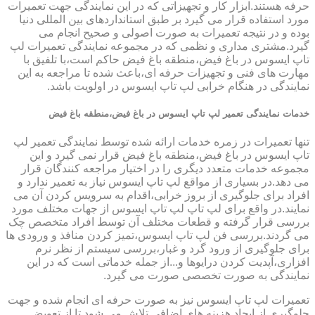
حرفه هستند.ابزار کار و تجهیزاتی که در این نمایندگی جهت تعمیرات
مورد استفاده قرار می گیرد بر طبق استانداردهای بین المللی دنیا
بوده و در نتیجه تعمیرات به صورت اصولی و صحیح انجام می
گیرد.مشتری مداری و نظمی که در مجموعه نمایندگی تعمیرات لپ
تاپ ایسوس در باغ فیض،منطقه باغ فیض حاکم است،با تلفیق با
مهارت های فنی و تجهیزات حرفه ای،باعث شده تا مراجعه به این
نمایندگی در هنگام خرابی لپ تاپ ایسوس در اولویت باشد.
خدمات نمایندگی تعمیر لپ تاپ ایسوس در باغ فیض،منطقه باغ فیض
تنها تعمیرات در زمره خدمات ارائه شده توسط نمایندگی تعمیر لپ
تاپ ایسوس در باغ فیض،منطقه باغ فیض قرار نمی گیرد و این
مجموعه خدمات متعدد دیگری را در اختیار مراجعه کنندگان قرار
می دهد.در بسیاری از مواقع لپ تاپ ایسوس نیاز به تعمیر ندارد و
افراد برای جلوگیری از بروز خرابی،اقدام به سرویس کردن آن می
نمایند.در واقع برای لپ تاپ لپ تاپ ایسوس از جهات مختلف مورد
بررسی قرار گرفته و قطعات مختلف آن توسط افراد متخصص چک
می گردند.بررسی فن لپ تاپ ایسوس،تمیز کردن منافذ و ورودی ها
برای جلوگیری از ورود گرد و غبار،بررسی سیستم از نظر نرم
افزاری،آپدیت کردن درایوها و...از جمله خدماتی است که در این
نمایندگی به صورت تخصصی صورت می گیرد.
تعمیرات لپ تاپ ایسوس نیز به صورت حرفه ای انجام شده و جهت
جلوگیری از ایجاد هزینه های اضافی تلاش می شود تا از تعویض