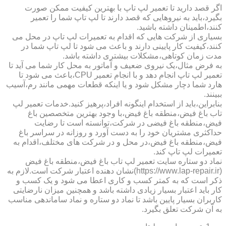
اگر قصد دارید تا تعمیر لپ تاپ با بهترین کیفیت ممکن صورت
بگیرد،باید به نیروهایی که قصد دارند تا لپ تاپ شما را تعمیر
کنند،اطمینان داشته باشید.
بسیاری از شرکت هایی که اقدام به تعمیرات لپ تاپ در محل می
کنند،کیفیت کار پایینی دارند و باعث می شود تا لپ تاپ شما در
مدت زمان کوتاهی،مشکلات بیشتری داشته باشد.
به فرض مثال،یک نیروی ضعیف و آماتور به محل کار شما می آید تا
تعمیر لپ تاپ انجام دهد و با انجام تعمیر CPU،باعث می شود تا
هارد شما دچار مشکل شود و یا اینکه قطعات مهمی مانند رم،آسیب
ببینند.
بنابراین،باید از استخدام اینگونه افراد،پرهیز کنید.خدمات تعمیر لپ
تاب باغ فیض،منطقه باغ فیض،با وجود بهترین متخصصین باغ
فیض،منطقه باغ فیضی در شرکت،توانسته است تا رضایت
حداکثری مشتریان خود را به دست آورد و روزانه در سراسر باغ
فیض،منطقه باغ فیض،در محل و در شرکت های مختلف،اقدام به
تعمیرات لپ تاپ کند.
نماد دو ستاره سایت تعمیر لپ تاب باغ فیض،منطقه باغ فیض
(https://www.lap-repair.ir)نشان دهنده اعتبار شرکت است.لازم به
ذکر است که به کمتر کسب و کاری اعطا می شود و یک کسب و
کار باید اعتبار بسیار زیادی داشته باشد و همچنین میزان نارضایتی
کاربران بسیار پایین باشد تا نماد دو ستاره و نماد ساماندهی مناسب
به آن شرکت تعلق بگیرد.