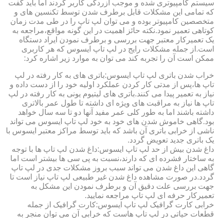
سیستم کامپیوتری شده و موجب آزردگی کاربر گردند اما باید گفت
که تمامی این مشکلات قابل برطرف شدن توسط تکنسین های و
متخصصین کامپیوتر بوده و می توان لپ تاپ را در طی مدت زمان
کوتاهی تعمیر نمود.نکته حائز اهمیت در این گونه مواقع،مراجعه به
یک تعمیرکار معتبر جهت بررسی و برطرف نمودن ایراد دستگاه
است.از جمله مشکلات رایج در لپ تاپ ایسوس که هر کاربری
ممکن است آن را تجربه کند می توان به موارد زیر اشاره کرد:
خراب شدن باتری لپ تاپ ایسوس:باتری های به کار رفته در لپ
تاپ ها،پس از مدتی کار کردن عملکرد اولیه خود را از دست داده و
نیاز به تعمیر پیدا می کنند.باتری های لیتیوم یونی به کار رفته در لپ
تاپ ها نیاز به مراقبت های ویژه ای داشته تا طول عمر بالاتری
داشته باشند اما به طور کلی عمر مفید آنها دو تا سه سال خواهد
بود.گاهی خاموش شدن های خود به خود لپ تاپ ایسوس می تواند
ناشی از خرابی باتری آن باشد که باید توسط مراکز معتبر ایسوس با
یک باتری جدید تعویض گردد.
داغ شدن بیش از حد لپ تاپ ایسوس:داغ شدن لپ تاپ ها با توجه
به ساختار فشرده ای که دارند،نسبت به پی سی ها بیشتر است اما
گاهی این داغ شدن می تواند سبب بروز مشکلات جدی در لپ تاپ
گردد.در صورت مشاهده داغ شدن غیر طبیعی لپ تاپ نیاز است تا
جهت بررسی علت دقیق آن و برطرف نمودن این مشکل به
تعمیرکار حرفه ای لپ تاپ مراجعه نمایید.
خرابی کارت گرافیک لپ تاپ ایسوس:کارت گرافیک از جمله
قطعات حیاتی در لپ تاپ هاست که خرابی آن می توان منجر به