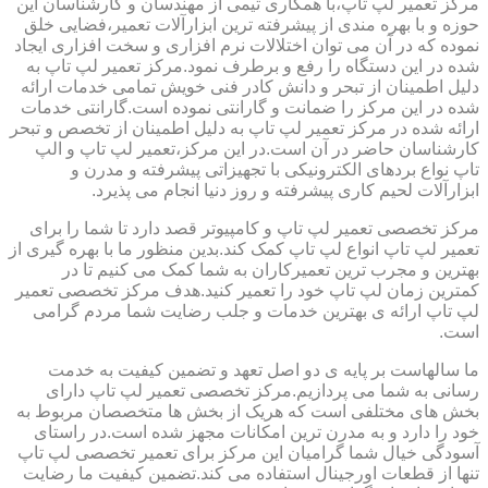
مرکز تعمیر لپ تاپ،با همکاری تیمی از مهندسان و کارشناسان این
حوزه و با بهره مندی از پیشرفته ترین ابزارآلات تعمیر،فضایی خلق
نموده که در آن می توان اختلالات نرم افزاری و سخت افزاری ایجاد
شده در این دستگاه را رفع و برطرف نمود.مرکز تعمیر لپ تاپ به
دلیل اطمینان از تبحر و دانش کادر فنی خویش تمامی خدمات ارائه
شده در این مرکز را ضمانت و گارانتی نموده است.گارانتی خدمات
ارائه شده در مرکز تعمیر لپ تاپ به دلیل اطمینان از تخصص و تبحر
کارشناسان حاضر در آن است.در این مرکز،تعمیر لپ تاپ و الپ
تاپ نواع بردهای الکترونیکی با تجهیزاتی پیشرفته و مدرن و
ابزارآلات لحیم کاری پیشرفته و روز دنیا انجام می پذیرد.
مرکز تخصصی تعمیر لپ تاپ و کامپیوتر قصد دارد تا شما را برای
تعمیر لپ تاپ انواع لپ تاپ کمک کند.بدین منظور ما با بهره گیری از
بهترین و مجرب ترین تعمیرکاران به شما کمک می کنیم تا در
کمترین زمان لپ تاپ خود را تعمیر کنید.هدف مرکز تخصصی تعمیر
لپ تاپ ارائه ی بهترین خدمات و جلب رضایت شما مردم گرامی
است.
ما سالهاست بر پایه ی دو اصل تعهد و تضمین کیفیت به خدمت
رسانی به شما می پردازیم.مرکز تخصصی تعمیر لپ تاپ دارای
بخش های مختلفی است که هریک از بخش ها متخصصان مربوط به
خود را دارد و به مدرن ترین امکانات مجهز شده است.در راستای
آسودگی خیال شما گرامیان این مرکز برای تعمیر تخصصی لپ تاپ
تنها از قطعات اورجینال استفاده می کند.تضمین کیفیت ما رضایت