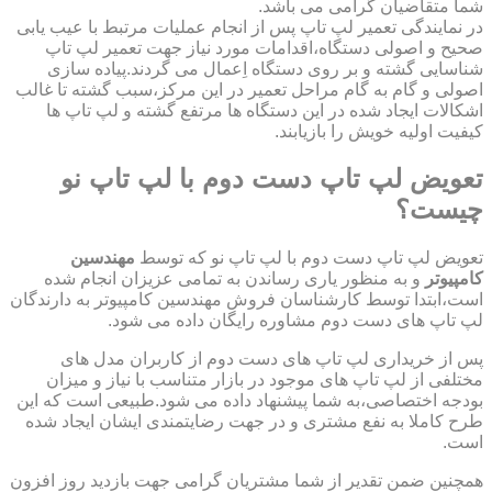
شما متقاضیان گرامی می باشد.
در نمایندگی تعمیر لپ تاپ پس از انجام عملیات مرتبط با عیب یابی
صحیح و اصولی دستگاه،اقدامات مورد نیاز جهت تعمیر لپ تاپ
شناسایی گشته و بر روی دستگاه اِعمال می گردند.پیاده سازی
اصولی و گام به گام مراحل تعمیر در این مرکز،سبب گشته تا غالب
اشکالات ایجاد شده در این دستگاه ها مرتفع گشته و لپ تاپ ها
کیفیت اولیه خویش را بازیابند.
تعویض لپ تاپ دست دوم با لپ تاپ نو
چیست؟
تعویض لپ تاپ دست دوم با لپ تاپ نو که توسط
مهندسین
کامپیوتر
و به منظور یاری رساندن به تمامی عزیزان انجام شده
است،ابتدا توسط کارشناسان فروش مهندسین کامپیوتر به دارندگان
لپ تاپ های دست دوم مشاوره رایگان داده می شود.
پس از خریداری لپ تاپ های دست دوم از کاربران مدل های
مختلفی از لپ تاپ های موجود در بازار متناسب با نیاز و میزان
بودجه اختصاصی،به شما پیشنهاد داده می شود.طبیعی است که این
طرح کاملا به نفع مشتری و در جهت رضایتمندی ایشان ایجاد شده
است.
همچنین ضمن تقدیر از شما مشتریان گرامی جهت بازدید روز افزون