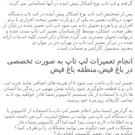
گرفته و لپ تاپ نوع اشکال پیش امده در آنها شناسایی می گردد.
پس از تشخیص لپ تاپ نوع اشکال پیش آمده در لپ تاپ،دستگاه
جهت دریافت تعمیر،به یکی از دو پارت تعمیر سخت افزاری یا نرم
افزاری و یا هردو تحویل داده می شود.لپ تاپ تعمیر شده در پایان از
نظر صحت عملکرد،توسط کارشناسان تعمیر لپ تاپ تست شده و
درنهایت تحویل مشتری می گردد.شایان ذکر است کلیه خدمات ارائه
شده در مرکز تعمیر لپ تاپ در تهران،جز در مواردی
معدود،مشمول گارانتی و ضمانت است.
انجام تعمیرات لپ تاپ به صورت تخصصی
در باغ فیض،منطقه باغ فیض
تعمیر لپ تاپ باعث می شود تا از هزینه های اضافی مانند خرید لپ
تاپ و یا قطعه،جلوگیری شود.رایانه نقش مهمی در زندگی ما انسان
ها دارد.با استفاده از یک سیستم کامپیوتر،شما قادر خواهید بود تا به
تمامی کارهای روزمره خود برسید.
به گزارش ایسنا،بنابر اعلام تعمیر لپ تاب،با استفاده از کامپیوتر یا
یک دستگاه لپ تاپ،می توانید در سطح اینترنت گردش داشته باشید
و به اطلاعات لازم دست پیدا کنید.اما اگر کامپیوتر شما دچار
مشکلات فنی شد،چگونه می توانید مشکلات را برطرف کنید؟
چگونه می توان تعمیر کامپیوتر انجام داد؟