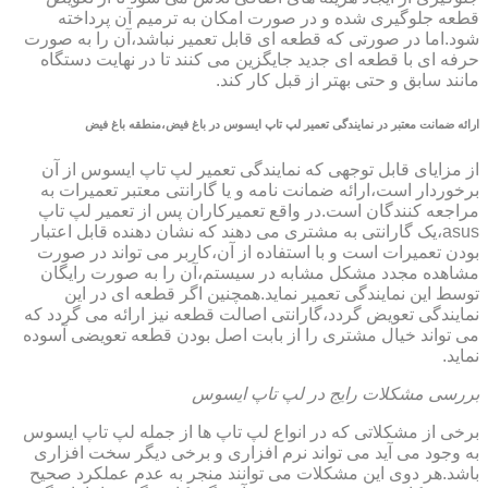
قطعه جلوگیری شده و در صورت امکان به ترمیم آن پرداخته
شود.اما در صورتی که قطعه ای قابل تعمیر نباشد،آن را به صورت
حرفه ای با قطعه ای جدید جایگزین می کنند تا در نهایت دستگاه
مانند سابق و حتی بهتر از قبل کار کند.
ارائه ضمانت معتبر در نمایندگی تعمیر لپ تاپ ایسوس در باغ فیض،منطقه باغ فیض
از مزایای قابل توجهی که نمایندگی تعمیر لپ تاپ ایسوس از آن
برخوردار است،ارائه ضمانت نامه و یا گارانتی معتبر تعمیرات به
مراجعه کنندگان است.در واقع تعمیرکاران پس از تعمیر لپ تاپ
asus،یک گارانتی به مشتری می دهند که نشان دهنده قابل اعتبار
بودن تعمیرات است و با استفاده از آن،کاربر می تواند در صورت
مشاهده مجدد مشکل مشابه در سیستم،آن را به صورت رایگان
توسط این نمایندگی تعمیر نماید.همچنین اگر قطعه ای در این
نمایندگی تعویض گردد،گارانتی اصالت قطعه نیز ارائه می گردد که
می تواند خیال مشتری را از بابت اصل بودن قطعه تعویضی آسوده
نماید.
بررسی مشکلات رایج در لپ تاپ ایسوس
برخی از مشکلاتی که در انواع لپ تاپ ها از جمله لپ تاپ ایسوس
به وجود می آید می تواند نرم افزاری و برخی دیگر سخت افزاری
باشد.هر دوی این مشکلات می توانند منجر به عدم عملکرد صحیح