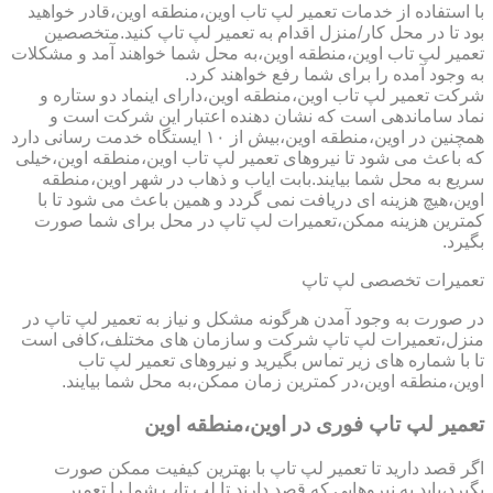
با استفاده از خدمات تعمیر لپ تاب اوین،منطقه اوین،قادر خواهید
بود تا در محل کار/منزل اقدام به تعمیر لپ تاپ کنید.متخصصین
تعمیر لپ تاب اوین،منطقه اوین،به محل شما خواهند آمد و مشکلات
به وجود آمده را برای شما رفع خواهند کرد.
شرکت تعمیر لپ تاب اوین،منطقه اوین،دارای اینماد دو ستاره و
نماد ساماندهی است که نشان دهنده اعتبار این شرکت است و
همچنین در اوین،منطقه اوین،بیش از ۱۰ ایستگاه خدمت رسانی دارد
که باعث می شود تا نیروهای تعمیر لپ تاب اوین،منطقه اوین،خیلی
سریع به محل شما بیایند.بابت ایاب و ذهاب در شهر اوین،منطقه
اوین،هیچ هزینه ای دریافت نمی گردد و همین باعث می شود تا با
کمترین هزینه ممکن،تعمیرات لپ تاپ در محل برای شما صورت
بگیرد.
تعمیرات تخصصی لپ تاپ
در صورت به وجود آمدن هرگونه مشکل و نیاز به تعمیر لپ تاپ در
منزل،تعمیرات لپ تاپ شرکت و سازمان های مختلف،کافی است
تا با شماره های زیر تماس بگیرید و نیروهای تعمیر لپ تاب
اوین،منطقه اوین،در کمترین زمان ممکن،به محل شما بیایند.
تعمیر لپ تاپ فوری در اوین،منطقه اوین
اگر قصد دارید تا تعمیر لپ تاپ با بهترین کیفیت ممکن صورت
بگیرد،باید به نیروهایی که قصد دارند تا لپ تاپ شما را تعمیر