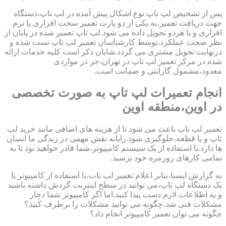
پس از تشخیص لپ تاپ نوع اشکال پیش آمده در لپ تاپ،دستگاه
جهت دریافت تعمیر،به یکی از دو پارت تعمیر سخت افزاری یا نرم
افزاری و یا هردو تحویل داده می شود.لپ تاپ تعمیر شده در پایان از
نظر صحت عملکرد،توسط کارشناسان تعمیر لپ تاپ تست شده و
درنهایت تحویل مشتری می گردد.شایان ذکر است کلیه خدمات ارائه
شده در مرکز تعمیر لپ تاپ در تهران،جز در مواردی
معدود،مشمول گارانتی و ضمانت است.
انجام تعمیرات لپ تاپ به صورت تخصصی
در اوین،منطقه اوین
تعمیر لپ تاپ باعث می شود تا از هزینه های اضافی مانند خرید لپ
تاپ و یا قطعه،جلوگیری شود.رایانه نقش مهمی در زندگی ما انسان
ها دارد.با استفاده از یک سیستم کامپیوتر،شما قادر خواهید بود تا به
تمامی کارهای روزمره خود برسید.
به گزارش ایسنا،بنابر اعلام تعمیر لپ تاب،با استفاده از کامپیوتر یا
یک دستگاه لپ تاپ،می توانید در سطح اینترنت گردش داشته باشید
و به اطلاعات لازم دست پیدا کنید.اما اگر کامپیوتر شما دچار
مشکلات فنی شد،چگونه می توانید مشکلات را برطرف کنید؟
چگونه می توان تعمیر کامپیوتر انجام داد؟