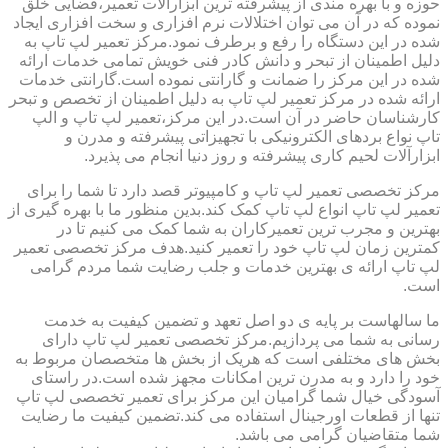
حوزه و با بهره مندی از پیشرفته ترین ابزارآلات تعمیر،فضایی خلق
نموده که در آن می توان اختلالات نرم افزاری و سخت افزاری ایجاد
شده در این دستگاه را رفع و برطرف نمود.مرکز تعمیر لپ تاپ به
دلیل اطمینان از تبحر و دانش کادر فنی خویش تمامی خدمات ارائه
شده در این مرکز را ضمانت و گارانتی نموده است.گارانتی خدمات
ارائه شده در مرکز تعمیر لپ تاپ به دلیل اطمینان از تخصص و تبحر
کارشناسان حاضر در آن است.در این مرکز،تعمیر لپ تاپ و الپ
تاپ نواع بردهای الکترونیکی با تجهیزاتی پیشرفته و مدرن و
ابزارآلات لحیم کاری پیشرفته و روز دنیا انجام می پذیرد.
مرکز تخصصی تعمیر لپ تاپ و کامپیوتر قصد دارد تا شما را برای
تعمیر لپ تاپ انواع لپ تاپ کمک کند.بدین منظور ما با بهره گیری از
بهترین و مجرب ترین تعمیرکاران به شما کمک می کنیم تا در
کمترین زمان لپ تاپ خود را تعمیر کنید.هدف مرکز تخصصی تعمیر
لپ تاپ ارائه ی بهترین خدمات و جلب رضایت شما مردم گرامی
است.
ما سالهاست بر پایه ی دو اصل تعهد و تضمین کیفیت به خدمت
رسانی به شما می پردازیم.مرکز تخصصی تعمیر لپ تاپ دارای
بخش های مختلفی است که هریک از بخش ها متخصصان مربوط به
خود را دارد و به مدرن ترین امکانات مجهز شده است.در راستای
آسودگی خیال شما گرامیان این مرکز برای تعمیر تخصصی لپ تاپ
تنها از قطعات اورجینال استفاده می کند.تضمین کیفیت ما رضایت
شما متقاضیان گرامی می باشد.