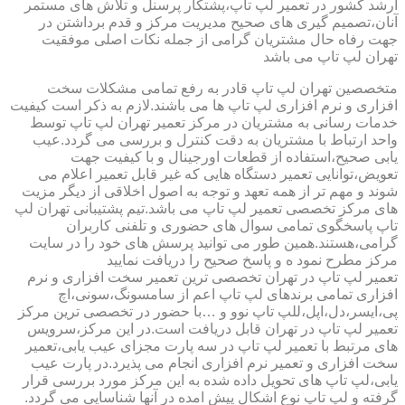
ارشد کشور در تعمیر لپ تاپ،پشتکار پرسنل و تلاش های مستمر
آنان،تصمیم گیری های صحیح مدیریت مرکز و قدم برداشتن در
جهت رفاه حال مشتریان گرامی از جمله نکات اصلی موفقیت
تهران لپ تاپ می باشد
متخصصین تهران لپ تاپ قادر به رفع تمامی مشکلات سخت
افزاری و نرم افزاری لپ تاپ ها می باشند.لازم به ذکر است کیفیت
خدمات رسانی به مشتریان در مرکز تعمیر تهران لپ تاپ توسط
واحد ارتباط با مشتریان به دقت کنترل و بررسی می گردد.عیب
یابی صحیح،استفاده از قطعات اورجینال و با کیفیت جهت
تعویض،توانایی تعمیر دستگاه هایی که غیر قابل تعمیر اعلام می
شوند و مهم تر از همه تعهد و توجه به اصول اخلاقی از دیگر مزیت
های مرکز تخصصی تعمیر لپ تاپ می باشد.تیم پشتیبانی تهران لپ
تاپ پاسخگوی تمامی سوال های حضوری و تلفنی کاربران
گرامی،هستند.همین طور می توانید پرسش های خود را در سایت
مرکز مطرح نمود ه و پاسخ صحیح را دریافت نمایید
تعمیر لپ تاپ در تهران تخصصی ترین تعمیر سخت افزاری و نرم
افزاری تمامی برندهای لپ تاپ اعم از سامسونگ،سونی،اچ
پی،ایسر،دل،اپل،للپ تاپ نوو و …با حضور در تخصصی ترین مرکز
تعمیر لپ تاپ در تهران قابل دریافت است.در این مرکز،سرویس
های مرتبط با تعمیر لپ تاپ در سه پارت مجزای عیب یابی،تعمیر
سخت افزاری و تعمیر نرم افزاری انجام می پذیرد.در پارت عیب
یابی،لپ تاپ های تحویل داده شده به این مرکز مورد بررسی قرار
گرفته و لپ تاپ نوع اشکال پیش امده در آنها شناسایی می گردد.