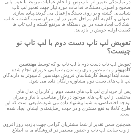
در نمایندگی تعمیر لپ تاپ پس از انجام عملیات مرتبط با عیب یابی
صحیح و اصولی دستگاه،اقدامات مورد نیاز جهت تعمیر لپ تاپ
شناسایی گشته و بر روی دستگاه اِعمال می گردند.پیاده سازی
اصولی و گام به گام مراحل تعمیر در این مرکز،سبب گشته تا غالب
اشکالات ایجاد شده در این دستگاه ها مرتفع گشته و لپ تاپ ها
کیفیت اولیه خویش را بازیابند.
تعویض لپ تاپ دست دوم با لپ تاپ نو
چیست؟
تعویض لپ تاپ دست دوم با لپ تاپ نو که توسط
مهندسین
کامپیوتر
و به منظور یاری رساندن به تمامی عزیزان انجام شده
است،ابتدا توسط کارشناسان فروش مهندسین کامپیوتر به دارندگان
لپ تاپ های دست دوم مشاوره رایگان داده می شود.
پس از خریداری لپ تاپ های دست دوم از کاربران مدل های
مختلفی از لپ تاپ های موجود در بازار متناسب با نیاز و میزان
بودجه اختصاصی،به شما پیشنهاد داده می شود.طبیعی است که این
طرح کاملا به نفع مشتری و در جهت رضایتمندی ایشان ایجاد شده
است.
همچنین ضمن تقدیر از شما مشتریان گرامی جهت بازدید روز افزون
از وب سایت لپ تاپ و حضور مستمر در فروشگاه ما به اطلاع