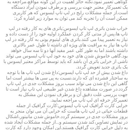
کوتاهی تعمیر نمود.نکته حائز اهمیت در این گونه مواقع،مراجعه به
یک تعمیرکار معتبر جهت بررسی و برطرف نمودن ایراد دستگاه
است.از جمله مشکلات رایج در لپ تاپ ایسوس که هر کاربری
ممکن است آن را تجربه کند می توان به موارد زیر اشاره کرد:
خراب شدن باتری لپ تاپ ایسوس:باتری های به کار رفته در لپ
تاپ ها،پس از مدتی کار کردن عملکرد اولیه خود را از دست داده و
نیاز به تعمیر پیدا می کنند.باتری های لیتیوم یونی به کار رفته در لپ
تاپ ها نیاز به مراقبت های ویژه ای داشته تا طول عمر بالاتری
داشته باشند اما به طور کلی عمر مفید آنها دو تا سه سال خواهد
بود.گاهی خاموش شدن های خود به خود لپ تاپ ایسوس می تواند
ناشی از خرابی باتری آن باشد که باید توسط مراکز معتبر ایسوس با
یک باتری جدید تعویض گردد.
داغ شدن بیش از حد لپ تاپ ایسوس:داغ شدن لپ تاپ ها با توجه
به ساختار فشرده ای که دارند،نسبت به پی سی ها بیشتر است اما
گاهی این داغ شدن می تواند سبب بروز مشکلات جدی در لپ تاپ
گردد.در صورت مشاهده داغ شدن غیر طبیعی لپ تاپ نیاز است تا
جهت بررسی علت دقیق آن و برطرف نمودن این مشکل به
تعمیرکار حرفه ای لپ تاپ مراجعه نمایید.
خرابی کارت گرافیک لپ تاپ ایسوس:کارت گرافیک از جمله
قطعات حیاتی در لپ تاپ هاست که خرابی آن می توان منجر به
بروز مشکلات جدی در سیستم گردد.خاموش شدن مانیتور،اشکال
در نمایش تصاویر،کند شدن سیستم و...از جمله مشکلات ایجاد شده
به دلیل خرابی کارت گرافیک هستند.این امکان وجود دارد که کارت