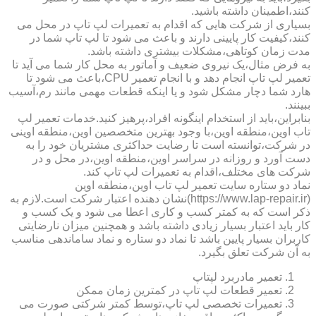
کنند،اطمینان داشته باشید.
بسیاری از شرکت هایی که اقدام به تعمیرات لپ تاپ در محل می
کنند،کیفیت کار پایینی دارند و باعث می شود تا لپ تاپ شما در
مدت زمان کوتاهی،مشکلات بیشتری داشته باشد.
به فرض مثال،یک نیروی ضعیف و آماتور به محل کار شما می آید تا
تعمیر لپ تاپ انجام دهد و با انجام تعمیر CPU،باعث می شود تا
هارد شما دچار مشکل شود و یا اینکه قطعات مهمی مانند رم،آسیب
ببینند.
بنابراین،باید از استخدام اینگونه افراد،پرهیز کنید.خدمات تعمیر لپ
تاب اوین،منطقه اوین،با وجود بهترین متخصصین اوین،منطقه اوینی
در شرکت،توانسته است تا رضایت حداکثری مشتریان خود را به
دست آورد و روزانه در سراسر اوین،منطقه اوین،در محل و در
شرکت های مختلف،اقدام به تعمیرات لپ تاپ کند.
نماد دو ستاره سایت تعمیر لپ تاب اوین،منطقه اوین
(https://www.lap-repair.ir)نشان دهنده اعتبار شرکت است.لازم به
ذکر است که به کمتر کسب و کاری اعطا می شود و یک کسب و
کار باید اعتبار بسیار زیادی داشته باشد و همچنین میزان نارضایتی
کاربران بسیار پایین باشد تا نماد دو ستاره و نماد ساماندهی مناسب
به آن شرکت تعلق بگیرد.
تعمیر مادربرد لپتاپ
تعمیر قطعات لپ تاپ در کمترین زمان ممکن
تعمیرات تخصصی لپ تاپ،توسط کمتر شرکتی صورت می