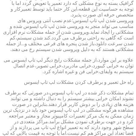
گرافیک بسته به نوع مشکلی که دارد تعمیر یا تعویض گردد اما با
توجه به حساسیت این قطعه،این کار حتما باید توسط تعمیرکار و
متخصص حرفه ای صورت پذیرد.
ویروسی شدن لپ تاپ ایسوس:عدم نصب آنتی ویروس های
مناسب می تواند منجر به ویروسی شدن لپ تاپ ایسوس شده و
مشکلاتی را ایجاد نماید.ویروسی شدن از جمله مشکلات نرم افزاری
است که گاهی به راحتی برطرف می گردد.کند شدن سیستم،کم
شدن سرعت دانلود،باز شدن پنجره های فرعی مختلف و...از جمله
مشکلاتی هستند که به دلیل ویروسی شدن سیستم رخ می دهند.
علاوه بر این موارد،از جمله مشکلات رایج دیگر لپ تاپ ایسوس می
توان به خرابی کیبورد،خرابی مادربرد،خرابی تصویر،عدم اتصال
سیستم به وایفای،خرابی فن و غیره اشاره کرد.
راه حل تعمیر و برطرف کردن مشکلات لپ تاپ ایسوس
تمام مشکلات ذکر شده در لپ تاپ ایسوس،در صورتی که برطرف
نشوند امکان خرابی بیشتر سیستم را به دنبال داشته و می توانند
هزینه های زیادی را بر دوش کاربر قرار دهند.بنابراین در صورت
مشاهده هرگونه مشکلی در لپ تاپ ایسوس خود باید در نزدیک ترین
زمان ممکن به یک مرکز تعمیرات کامپیوتر مجاز و معتبر مراجعه
کرد و در جهت برطرف نمودن مشکل برآمد.مراکز متعددی در
سطح شهر وجود دارند که به تعمیر انواع لپ تاپ می پردازند و از
قضا تعداد این مراکز هم کم نیست.اما با توجه به قیمت بالایی که لپ