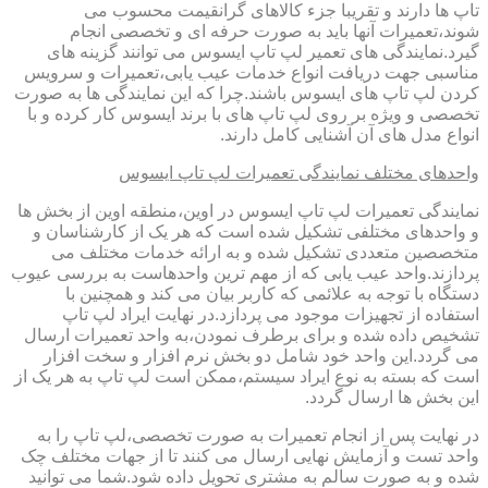
تاپ ها دارند و تقریبا جزء کالاهای گرانقیمت محسوب می
شوند،تعمیرات آنها باید به صورت حرفه ای و تخصصی انجام
گیرد.نمایندگی های تعمیر لپ تاپ ایسوس می توانند گزینه های
مناسبی جهت دریافت انواع خدمات عیب یابی،تعمیرات و سرویس
کردن لپ تاپ های ایسوس باشند.چرا که این نمایندگی ها به صورت
تخصصی و ویژه بر روی لپ تاپ های با برند ایسوس کار کرده و با
انواع مدل های آن آشنایی کامل دارند.
واحدهای مختلف نمایندگی تعمیرات لپ تاپ ایسوس
نمایندگی تعمیرات لپ تاپ ایسوس در اوین،منطقه اوین از بخش ها
و واحدهای مختلفی تشکیل شده است که هر یک از کارشناسان و
متخصصین متعددی تشکیل شده و به ارائه خدمات مختلف می
پردازند.واحد عیب یابی که از مهم ترین واحدهاست به بررسی عیوب
دستگاه با توجه به علائمی که کاربر بیان می کند و همچنین با
استفاده از تجهیزات موجود می پردازد.در نهایت ایراد لپ تاپ
تشخیص داده شده و برای برطرف نمودن،به واحد تعمیرات ارسال
می گردد.این واحد خود شامل دو بخش نرم افزار و سخت افزار
است که بسته به نوع ایراد سیستم،ممکن است لپ تاپ به هر یک از
این بخش ها ارسال گردد.
در نهایت پس از انجام تعمیرات به صورت تخصصی،لپ تاپ را به
واحد تست و آزمایش نهایی ارسال می کنند تا از جهات مختلف چک
شده و به صورت سالم به مشتری تحویل داده شود.شما می توانید