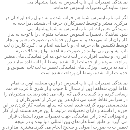
نمایندگی تعمیرات لپ تاپ ایسوس به شما پیشنهاد می
شود.نمایندگی تعمیرات ایسوس خدمات...
اگر لپ تاپ ایسوس شما هم خراب شده و به دنبال رفع ایراد آن در
مرکزی معتبر و توسط تعمیرکاران حرفه ای هستید،مراجعه به
نمایندگی تعمیرات لپ تاپ ایسوس به شما پیشنهاد می
شود.نمایندگی تعمیرات ایسوس خدمات متنوعی را با توجه به نیاز
کاربران ارائه می دهد و تمامی این خدمات به صورت معتبر و مجاز
توسط تکنسین های حرفه ای و با سابقه انجام می گیرد.کاربران لپ
تاپ ایسوس می توانند در صورت مشاهده انواع مشکلات نرم
افزاری و سخت افزاری در لپ تاپ خود،به این نمایندگی های معتبر
مراجعه نموده و از خدمات ارائه شده توسط آنها استفاده نمایند.در
ادامه به بررسی ویژگی های نمایندگی تعمیرات لپ تاپ ایسوس و
خدمات ارائه شده توسط آن پرداخته شده است.
نمایندگی تعمیرات لپ تاپ ایسوس در اوین،منطقه اوین به تمام
نقاط اوین،منطقه اوین از شمال تا جنوب و از شرق تا غرب خدمت
رسانی کرده و با کیفیت بالایی که ارائه می دهد،رضایت مشتریان را
در سراسر نقاط جلب می نماید.در این مرکز از تعمیرکاران و
متخصصینی بهره گرفته شده است که سالها سابقه کار کردن در این
حوزه را داشته و دارای تحصیلات مرتبط با این حرفه هستند.ابزار کار
و تجهیزاتی که در این نمایندگی جهت تعمیرات مورد استفاده قرار
می گیرد بر طبق استانداردهای بین المللی دنیا بوده و در نتیجه
تعمیرات به صورت اصولی و صحیح انجام می گیرد.مشتری مداری و