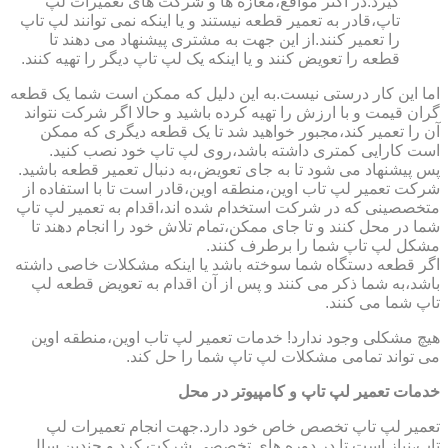
گیرد.در اکثر مواقع،مغازه ها و شرکت های تعمیرات لپ
تاپ،قادر به تعمیر قطعه نیستند و یا اینکه نمی توانند لپ تاپ
را تعمیر کنند.از این جهت به مشتری پیشنهاد می دهند تا
قطعه را تعویض کنند و یا اینکه یک لپ تاپ دیگر را تهیه کنند.
اما این کار درستی نیست.به این دلیل که ممکن است شما یک قطعه
گران قیمت و با ارزش را تهیه کرده باشید و حالا اگر شرکت نتواند
آن را تعمیر کند،مجبور خواهید شد تا یک قطعه دیگری که ممکن
است کارایی کمتری داشته باشد،روی لپ تاپ خود نصب کنید.
پس پیشنهاد می شود تا به جای تعویض،به دنبال تعمیر قطعه باشید.
شرکت تعمیر لپ تاب اوین،منطقه اوین،قادر است تا با استفاده از
متخصصینی که در شرکت استخدام شده اند،اقدام به تعمیر لپ تاپ
شما در محل کنند و تا جای ممکن،تمام تلاش خود را انجام دهند تا
مشکل لپ تاپ شما را برطرف کنند.
اگر قطعه دستگاه شما سوخته باشد یا اینکه مشکلات خاصی داشته
باشد،به شما ذکر می کنند و پس از آن اقدام به تعویض قطعه لپ
تاپ شما می کنند.
هیچ مشکلی وجود ندارد! خدمات تعمیر لپ تاب اوین،منطقه اوین
می تواند تمامی مشکلات لپ تاپ شما را حل کند.
خدمات تعمیر لپ تاپ و کامپیوتر در محل
تعمیر لپ تاپ تخصص خاص خود دارد.جهت انجام تعمیرات لپ
تاپ،نیاز است تا در دوره های تخصصی شرکت کرد و چندین سال