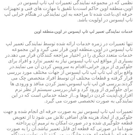
نظمی که در مجموعه نمایندگی تعمیرات لپ تاپ ایسوس در
اوین،منطقه اوین حاکم است،با تلفیق با مهارت های فنی و تجهیزات
حرفه ای،باعث شده تا مراجعه به این نمایندگی در هنگام خرابی لپ
تاپ ایسوس در اولویت باشد.
خدمات نمایندگی تعمیر لپ تاپ ایسوس در اوین،منطقه اوین
تنها تعمیرات در زمره خدمات ارائه شده توسط نمایندگی تعمیر لپ
تاپ ایسوس در اوین،منطقه اوین قرار نمی گیرد و این مجموعه
خدمات متعدد دیگری را در اختیار مراجعه کنندگان قرار می دهد.در
بسیاری از مواقع لپ تاپ ایسوس نیاز به تعمیر ندارد و افراد برای
جلوگیری از بروز خرابی،اقدام به سرویس کردن آن می نمایند.در
واقع برای لپ تاپ لپ تاپ ایسوس از جهات مختلف مورد بررسی
قرار گرفته و قطعات مختلف آن توسط افراد متخصص چک می
گردند.بررسی فن لپ تاپ ایسوس،تمیز کردن منافذ و ورودی ها
برای جلوگیری از ورود گرد و غبار،بررسی سیستم از نظر نرم
افزاری،آپدیت کردن درایوها و...از جمله خدماتی است که در این
نمایندگی به صورت تخصصی صورت می گیرد.
تعمیرات لپ تاپ ایسوس نیز به صورت حرفه ای انجام شده و جهت
جلوگیری از ایجاد هزینه های اضافی تلاش می شود تا از تعویض
قطعه جلوگیری شده و در صورت امکان به ترمیم آن پرداخته
شود.اما در صورتی که قطعه ای قابل تعمیر نباشد،آن را به صورت
حرفه ای با قطعه ای جدید جایگزین می کنند تا در نهایت دستگاه