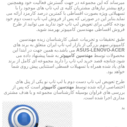
میرساند که این مجموعه در جهت گسترش فعالیت خود وهمچنین
رفع بیشتر نیازهای مشتریان کلیه ی لپ تاپ های موجود را با
تسهیلاتی ویژه بصورت اقساطی با کمترین درصد کارمزد ارائه می
نماید.بنابر این در صورتی که پس از فروش لپ تاپ دست دوم خود
بودجه کافی برای تعویض لپ تاپ خود ندارید می توانید از طرح
فروش اقساطی مهندسین کامپیوتر بهرمند شوید.
طبق تحقیقات و تجربیات عملی کارشناسان زبده مهندسین
کامپیوتر،سهم بزرگی از بازار لپ تاپ ایران متعلق به برند های
ASUS-LENOVO-ACER
می باشد،به همین جهت در ابتدا این
محصولات توسط
مهندسین کامپیوتر
به شما پیشنهاد داده می
شود.چنانچه قصد خرید لپ تاپ را دارید مجموعه ای کامل از برند
های یاد شده همراه با تسهیلات قسطی استثنایی پیش روی شما
خواهد بود.
طرح تعویض لپ تاپ دست دوم با لپ تاپ نو یکی از پنل های
اختصاصی ارائه شده توسط
مهندسین کامپیوتر
است که پس از
بررسی های فراوان بوسیله کارشناسان مجموعه و با هدف مشتری
مداری اجرا شده است.
بد