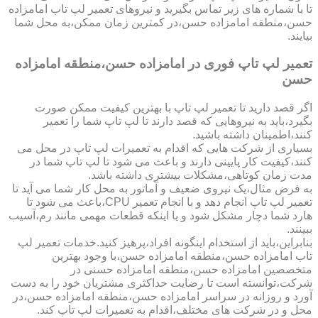
تا با شماره های زیر تماس بگیرید و نیروهای تعمیر لپ تاب امامزاده
حسن،منطقه امامزاده حسن،در کمترین زمان ممکن،به محل شما
بیایند.
تعمیر لپ تاپ فوری در امامزاده حسن،منطقه امامزاده
حسن
اگر قصد دارید تا تعمیر لپ تاپ با بهترین کیفیت ممکن صورت
بگیرد،باید به نیروهایی که قصد دارند تا لپ تاپ شما را تعمیر
کنند،اطمینان داشته باشید.
بسیاری از شرکت هایی که اقدام به تعمیرات لپ تاپ در محل می
کنند،کیفیت کار پایینی دارند و باعث می شود تا لپ تاپ شما در
مدت زمان کوتاهی،مشکلات بیشتری داشته باشد.
به فرض مثال،یک نیروی ضعیف و آماتور به محل کار شما می آید تا
تعمیر لپ تاپ انجام دهد و با انجام تعمیر CPU،باعث می شود تا
هارد شما دچار مشکل شود و یا اینکه قطعات مهمی مانند رم،آسیب
ببینند.
بنابراین،باید از استخدام اینگونه افراد،پرهیز کنید.خدمات تعمیر لپ
تاب امامزاده حسن،منطقه امامزاده حسن،با وجود بهترین
متخصصین امامزاده حسن،منطقه امامزاده حسنی در
شرکت،توانسته است تا رضایت حداکثری مشتریان خود را به دست
آورد و روزانه در سراسر امامزاده حسن،منطقه امامزاده حسن،در
محل و در شرکت های مختلف،اقدام به تعمیرات لپ تاپ کند.