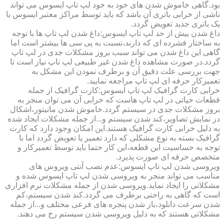
بود.گاهی خاموش شدن های خود به خود لپ تاپ ایسوس می تواند
ناشی از خرابی باتری آن باشد که باید توسط مراکز معتبر ایسوس با
یک باتری جدید تعویض گردد.
داغ شدن بیش از حد لپ تاپ ایسوس:داغ شدن لپ تاپ ها با توجه
به ساختار فشرده ای که دارند،نسبت به پی سی ها بیشتر است اما
گاهی این داغ شدن می تواند سبب بروز مشکلات جدی در لپ تاپ
گردد.در صورت مشاهده داغ شدن غیر طبیعی لپ تاپ نیاز است تا
جهت بررسی علت دقیق آن و برطرف نمودن این مشکل به
تعمیرکار حرفه ای لپ تاپ مراجعه نمایید.
خرابی کارت گرافیک لپ تاپ ایسوس:کارت گرافیک از جمله
قطعات حیاتی در لپ تاپ هاست که خرابی آن می توان منجر به
بروز مشکلات جدی در سیستم گردد.خاموش شدن مانیتور،اشکال
در نمایش تصاویر،کند شدن سیستم و...از جمله مشکلات ایجاد شده
به دلیل خرابی کارت گرافیک هستند.این امکان وجود دارد که کارت
گرافیک بسته به نوع مشکلی که دارد تعمیر یا تعویض گردد اما با
توجه به حساسیت این قطعه،این کار حتما باید توسط تعمیرکار و
متخصص حرفه ای صورت پذیرد.
ویروسی شدن لپ تاپ ایسوس:عدم نصب آنتی ویروس های
مناسب می تواند منجر به ویروسی شدن لپ تاپ ایسوس شده و
مشکلاتی را ایجاد نماید.ویروسی شدن از جمله مشکلات نرم افزاری
است که گاهی به راحتی برطرف می گردد.کند شدن سیستم،کم
شدن سرعت دانلود،باز شدن پنجره های فرعی مختلف و...از جمله
مشکلاتی هستند که به دلیل ویروسی شدن سیستم رخ می دهند.