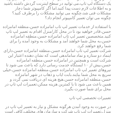
یک دستگاه لپ تاپ،می توانید در سطح اینترنت گردش داشته باشید
و به اطلاعات لازم دست پیدا کنید.اما اگر کامپیوتر شما دچار
مشکلات فنی شد،چگونه می توانید مشکلات را برطرف کنید؟
چگونه می توان تعمیر کامپیوتر انجام داد؟
با استفاده از خدمات تعمیر لپ تاب امامزاده حسن،منطقه امامزاده
حسن،قادر خواهید بود تا در محل کار/منزل اقدام به تعمیر لپ تاپ
کنید.متخصصین تعمیر لپ تاب امامزاده حسن،منطقه امامزاده
حسن،به محل شما خواهند آمد و مشکلات به وجود آمده را برای
شما رفع خواهند کرد.
شرکت تعمیر لپ تاب امامزاده حسن،منطقه امامزاده حسن،دارای
اینماد دو ستاره و نماد ساماندهی است که نشان دهنده اعتبار این
شرکت است و همچنین در امامزاده حسن،منطقه امامزاده
حسن،بیش از ۱۰ ایستگاه خدمت رسانی دارد که باعث می شود تا
نیروهای تعمیر لپ تاب امامزاده حسن،منطقه امامزاده حسن،خیلی
سریع به محل شما بیایند.بابت ایاب و ذهاب در شهر امامزاده
حسن،منطقه امامزاده حسن،هیچ هزینه ای دریافت نمی گردد و
همین باعث می شود تا با کمترین هزینه ممکن،تعمیرات لپ تاپ در
محل برای شما صورت بگیرد.
تعمیرات تخصصی لپ تاپ
در صورت به وجود آمدن هرگونه مشکل و نیاز به تعمیر لپ تاپ در
منزل،تعمیرات لپ تاپ شرکت و سازمان های مختلف،کافی است