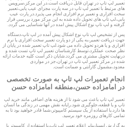
تعمیر لپ تاپ در تهران قابل دریافت است.در این مرکز،سرویس
های مرتبط با تعمیر لپ تاپ در سه پارت مجزای عیب یابی،تعمیر
سخت افزاری و تعمیر نرم افزاری انجام می پذیرد.در پارت عیب
یابی،لپ تاپ های تحویل داده شده به این مرکز مورد بررسی قرار
گرفته و لپ تاپ نوع اشکال پیش امده در آنها شناسایی می گردد.
پس از تشخیص لپ تاپ نوع اشکال پیش آمده در لپ تاپ،دستگاه
جهت دریافت تعمیر،به یکی از دو پارت تعمیر سخت افزاری یا نرم
افزاری و یا هردو تحویل داده می شود.لپ تاپ تعمیر شده در پایان از
نظر صحت عملکرد،توسط کارشناسان تعمیر لپ تاپ تست شده و
درنهایت تحویل مشتری می گردد.شایان ذکر است کلیه خدمات ارائه
شده در مرکز تعمیر لپ تاپ در تهران،جز در مواردی
معدود،مشمول گارانتی و ضمانت است.
انجام تعمیرات لپ تاپ به صورت تخصصی
در امامزاده حسن،منطقه امامزاده حسن
تعمیر لپ تاپ باعث می شود تا از هزینه های اضافی مانند خرید لپ
تاپ و یا قطعه،جلوگیری شود.رایانه نقش مهمی در زندگی ما انسان
ها دارد.با استفاده از یک سیستم کامپیوتر،شما قادر خواهید بود تا به
تمامی کارهای روزمره خود برسید.
به گزارش ایسنا،بنابر اعلام تعمیر لپ تاب،با استفاده از کامپیوتر یا