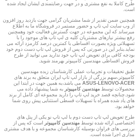
طرح کاملا به نفع مشتری و در جهت رضایتمندی ایشان ایجاد شده
است.
همچنین ضمن تقدیر از شما مشتریان گرامی جهت بازدید روز افزون
از وب سایت لپ تاپ و حضور مستمر در فروشگاه ما به اطلاع
میرساند که این مجموعه در جهت گسترش فعالیت خود وهمچنین
رفع بیشتر نیازهای مشتریان کلیه ی لپ تاپ های موجود را با
تسهیلاتی ویژه بصورت اقساطی با کمترین درصد کارمزد ارائه می
نماید.بنابر این در صورتی که پس از فروش لپ تاپ دست دوم خود
بودجه کافی برای تعویض لپ تاپ خود ندارید می توانید از طرح
فروش اقساطی مهندسین کامپیوتر بهرمند شوید.
طبق تحقیقات و تجربیات عملی کارشناسان زبده مهندسین
کامپیوتر،سهم بزرگی از بازار لپ تاپ ایران متعلق به برند های
ASUS-LENOVO-ACER
می باشد،به همین جهت در ابتدا این
محصولات توسط
مهندسین کامپیوتر
به شما پیشنهاد داده می
شود.چنانچه قصد خرید لپ تاپ را دارید مجموعه ای کامل از برند
های یاد شده همراه با تسهیلات قسطی استثنایی پیش روی شما
خواهد بود.
طرح تعویض لپ تاپ دست دوم با لپ تاپ نو یکی از پنل های
اختصاصی ارائه شده توسط
مهندسین کامپیوتر
است که پس از
بررسی های فراوان بوسیله کارشناسان مجموعه و با هدف مشتری
مداری اجرا شده است.