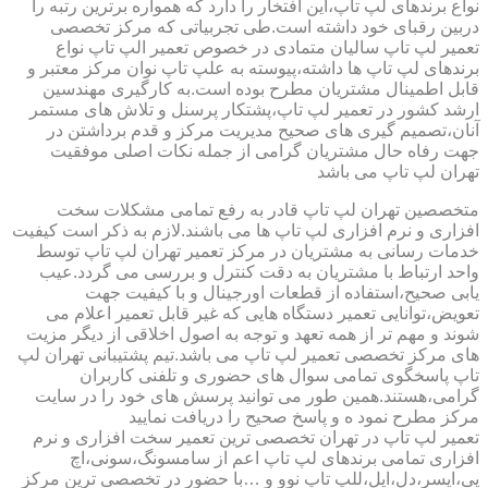
نواع برندهای لپ تاپ،این افتخار را دارد که همواره برترین رتبه را
دربین رقبای خود داشته است.طی تجربیاتی که مرکز تخصصی
تعمیر لپ تاپ سالیان متمادی در خصوص تعمیر الپ تاپ نواع
برندهای لپ تاپ ها داشته،پیوسته به علپ تاپ نوان مرکز معتبر و
قابل اطمینال مشتریان مطرح بوده است.به کارگیری مهندسین
ارشد کشور در تعمیر لپ تاپ،پشتکار پرسنل و تلاش های مستمر
آنان،تصمیم گیری های صحیح مدیریت مرکز و قدم برداشتن در
جهت رفاه حال مشتریان گرامی از جمله نکات اصلی موفقیت
تهران لپ تاپ می باشد
متخصصین تهران لپ تاپ قادر به رفع تمامی مشکلات سخت
افزاری و نرم افزاری لپ تاپ ها می باشند.لازم به ذکر است کیفیت
خدمات رسانی به مشتریان در مرکز تعمیر تهران لپ تاپ توسط
واحد ارتباط با مشتریان به دقت کنترل و بررسی می گردد.عیب
یابی صحیح،استفاده از قطعات اورجینال و با کیفیت جهت
تعویض،توانایی تعمیر دستگاه هایی که غیر قابل تعمیر اعلام می
شوند و مهم تر از همه تعهد و توجه به اصول اخلاقی از دیگر مزیت
های مرکز تخصصی تعمیر لپ تاپ می باشد.تیم پشتیبانی تهران لپ
تاپ پاسخگوی تمامی سوال های حضوری و تلفنی کاربران
گرامی،هستند.همین طور می توانید پرسش های خود را در سایت
مرکز مطرح نمود ه و پاسخ صحیح را دریافت نمایید
تعمیر لپ تاپ در تهران تخصصی ترین تعمیر سخت افزاری و نرم
افزاری تمامی برندهای لپ تاپ اعم از سامسونگ،سونی،اچ
پی،ایسر،دل،اپل،للپ تاپ نوو و …با حضور در تخصصی ترین مرکز