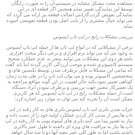
مشاهده مجدد مشکل مشابه در سیستم،آن را به صورت رایگان
توسط این نمایندگی تعمیر نماید.همچنین اگر قطعه ای در این
نمایندگی تعویض گردد،گارانتی اصالت قطعه نیز ارائه می گردد که
می تواند خیال مشتری را از بابت اصل بودن قطعه تعویضی آسوده
نماید.
بررسی مشکلات رایج در لپ تاپ ایسوس
برخی از مشکلاتی که در انواع لپ تاپ ها از جمله لپ تاپ ایسوس
به وجود می آید می تواند نرم افزاری و برخی دیگر سخت افزاری
باشد.هر دوی این مشکلات می توانند منجر به عدم عملکرد صحیح
سیستم کامپیوتری شده و موجب آزردگی کاربر گردند اما باید گفت
که تمامی این مشکلات قابل برطرف شدن توسط تکنسین های و
متخصصین کامپیوتر بوده و می توان لپ تاپ را در طی مدت زمان
کوتاهی تعمیر نمود.نکته حائز اهمیت در این گونه مواقع،مراجعه به
یک تعمیرکار معتبر جهت بررسی و برطرف نمودن ایراد دستگاه
است.از جمله مشکلات رایج در لپ تاپ ایسوس که هر کاربری
ممکن است آن را تجربه کند می توان به موارد زیر اشاره کرد:
خراب شدن باتری لپ تاپ ایسوس:باتری های به کار رفته در لپ
تاپ ها،پس از مدتی کار کردن عملکرد اولیه خود را از دست داده و
نیاز به تعمیر پیدا می کنند.باتری های لیتیوم یونی به کار رفته در لپ
تاپ ها نیاز به مراقبت های ویژه ای داشته تا طول عمر بالاتری
داشته باشند اما به طور کلی عمر مفید آنها دو تا سه سال خواهد