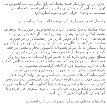
علاوه بر این موارد،از جمله مشکلات رایج دیگر لپ تاپ ایسوس می
توان به خرابی کیبورد،خرابی مادربرد،خرابی تصویر،عدم اتصال
سیستم به وایفای،خرابی فن و غیره اشاره کرد.
راه حل تعمیر و برطرف کردن مشکلات لپ تاپ ایسوس
تمام مشکلات ذکر شده در لپ تاپ ایسوس،در صورتی که برطرف
نشوند امکان خرابی بیشتر سیستم را به دنبال داشته و می توانند
هزینه های زیادی را بر دوش کاربر قرار دهند.بنابراین در صورت
مشاهده هرگونه مشکلی در لپ تاپ ایسوس خود باید در نزدیک ترین
زمان ممکن به یک مرکز تعمیرات کامپیوتر مجاز و معتبر مراجعه
کرد و در جهت برطرف نمودن مشکل برآمد.مراکز متعددی در
سطح شهر وجود دارند که به تعمیر انواع لپ تاپ می پردازند و از
قضا تعداد این مراکز هم کم نیست.اما با توجه به قیمت بالایی که لپ
تاپ ها دارند و تقریبا جزء کالاهای گرانقیمت محسوب می
شوند،تعمیرات آنها باید به صورت حرفه ای و تخصصی انجام
گیرد.نمایندگی های تعمیر لپ تاپ ایسوس می توانند گزینه های
مناسبی جهت دریافت انواع خدمات عیب یابی،تعمیرات و سرویس
کردن لپ تاپ های ایسوس باشند.چرا که این نمایندگی ها به صورت
تخصصی و ویژه بر روی لپ تاپ های با برند ایسوس کار کرده و با
انواع مدل های آن آشنایی کامل دارند.
واحدهای مختلف نمایندگی تعمیرات لپ تاپ ایسوس