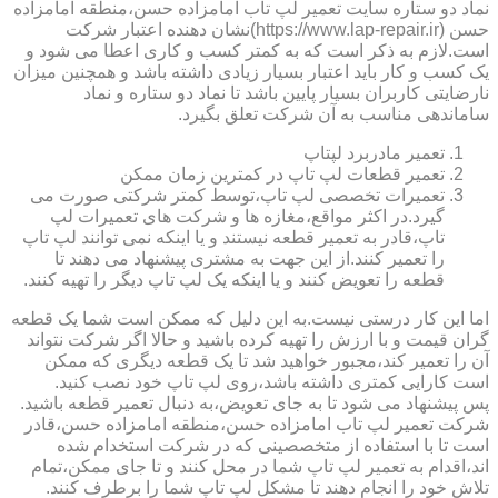
نماد دو ستاره سایت تعمیر لپ تاب امامزاده حسن،منطقه امامزاده
حسن (https://www.lap-repair.ir)نشان دهنده اعتبار شرکت
است.لازم به ذکر است که به کمتر کسب و کاری اعطا می شود و
یک کسب و کار باید اعتبار بسیار زیادی داشته باشد و همچنین میزان
نارضایتی کاربران بسیار پایین باشد تا نماد دو ستاره و نماد
ساماندهی مناسب به آن شرکت تعلق بگیرد.
تعمیر مادربرد لپتاپ
تعمیر قطعات لپ تاپ در کمترین زمان ممکن
تعمیرات تخصصی لپ تاپ،توسط کمتر شرکتی صورت می
گیرد.در اکثر مواقع،مغازه ها و شرکت های تعمیرات لپ
تاپ،قادر به تعمیر قطعه نیستند و یا اینکه نمی توانند لپ تاپ
را تعمیر کنند.از این جهت به مشتری پیشنهاد می دهند تا
قطعه را تعویض کنند و یا اینکه یک لپ تاپ دیگر را تهیه کنند.
اما این کار درستی نیست.به این دلیل که ممکن است شما یک قطعه
گران قیمت و با ارزش را تهیه کرده باشید و حالا اگر شرکت نتواند
آن را تعمیر کند،مجبور خواهید شد تا یک قطعه دیگری که ممکن
است کارایی کمتری داشته باشد،روی لپ تاپ خود نصب کنید.
پس پیشنهاد می شود تا به جای تعویض،به دنبال تعمیر قطعه باشید.
شرکت تعمیر لپ تاب امامزاده حسن،منطقه امامزاده حسن،قادر
است تا با استفاده از متخصصینی که در شرکت استخدام شده
اند،اقدام به تعمیر لپ تاپ شما در محل کنند و تا جای ممکن،تمام
تلاش خود را انجام دهند تا مشکل لپ تاپ شما را برطرف کنند.