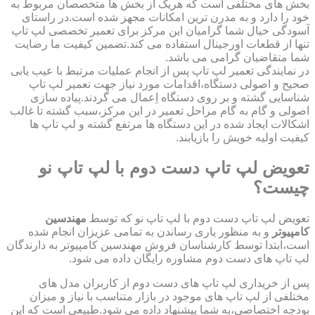
بخش های مختلفی است که هریک از بخش ها متخصصان مربوط به
خود را دارد و به مدرن ترین امکانات مجهز شده است.در راستای
آسودگی خیال شما گرامیان این مرکز برای تعمیر تخصصی لپ تاپ
تنها از قطعات اورجینال استفاده می کند.تضمین کیفیت ما رضایت
شما متقاضیان گرامی می باشد.
در نمایندگی تعمیر لپ تاپ پس از انجام عملیات مرتبط با عیب یابی
صحیح و اصولی دستگاه،اقدامات مورد نیاز جهت تعمیر لپ تاپ
شناسایی گشته و بر روی دستگاه اِعمال می گردند.پیاده سازی
اصولی و گام به گام مراحل تعمیر در این مرکز،سبب گشته تا غالب
اشکالات ایجاد شده در این دستگاه ها مرتفع گشته و لپ تاپ ها
کیفیت اولیه خویش را بازیابند.
تعویض لپ تاپ دست دوم با لپ تاپ نو
چیست؟
تعویض لپ تاپ دست دوم با لپ تاپ نو که توسط
مهندسین
کامپیوتر
و به منظور یاری رساندن به تمامی عزیزان انجام شده
است،ابتدا توسط کارشناسان فروش مهندسین کامپیوتر به دارندگان
لپ تاپ های دست دوم مشاوره رایگان داده می شود.
پس از خریداری لپ تاپ های دست دوم از کاربران مدل های
مختلفی از لپ تاپ های موجود در بازار متناسب با نیاز و میزان
بودجه اختصاصی،به شما پیشنهاد داده می شود.طبیعی است که این