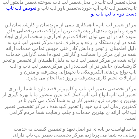
محل،تعمیر لپ تاپ در محل.تعمیر لپ تاپ سوخته،تعمبر مانیتور لپ
تاپ،تعمیر لپ تاپ آب خورده،تعمیر پاور لپ تاپ و
تعویض لپ تاپ
دست دوم با لپ تاپ نو
مرکز تعمیر لپ تاپ،با همکاری تیمی از مهندسان و کارشناسان این
حوزه و با بهره مندی از پیشرفته ترین ابزارآلات تعمیر،فضایی خلق
نموده که در آن می توان اختلالات نرم افزاری و سخت افزاری ایجاد
شده در این دستگاه را رفع و برطرف نمود.مرکز تعمیر لپ تاپ به
دلیل اطمینان از تبحر و دانش کادر فنی خویش تمامی خدمات ارائه
شده در این مرکز را ضمانت و گارانتی نموده است.گارانتی خدمات
ارائه شده در مرکز تعمیر لپ تاپ به دلیل اطمینان از تخصص و تبحر
کارشناسان حاضر در آن است.در این مرکز،تعمیر لپ تاپ و الپ
تاپ نواع بردهای الکترونیکی با تجهیزاتی پیشرفته و مدرن و
ابزارآلات لحیم کاری پیشرفته و روز دنیا انجام می پذیرد.
مرکز تخصصی تعمیر لپ تاپ و کامپیوتر قصد دارد تا شما را برای
تعمیر لپ تاپ انواع لپ تاپ کمک کند.بدین منظور ما با بهره گیری از
بهترین و مجرب ترین تعمیرکاران به شما کمک می کنیم تا در
کمترین زمان لپ تاپ خود را تعمیر کنید.هدف مرکز تخصصی تعمیر
لپ تاپ ارائه ی بهترین خدمات و جلب رضایت شما مردم گرامی
است.
ما سالهاست بر پایه ی دو اصل تعهد و تضمین کیفیت به خدمت
رسانی به شما می پردازیم.مرکز تخصصی تعمیر لپ تاپ دارای