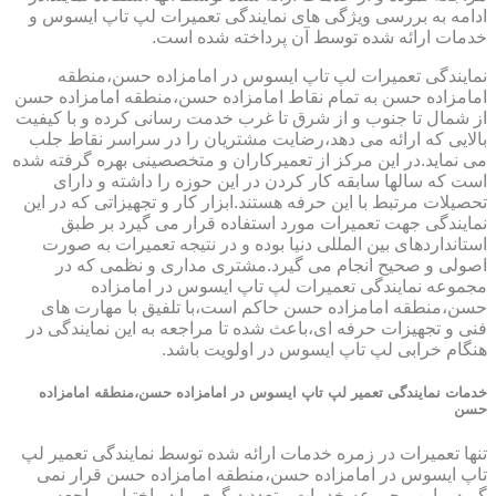
ادامه به بررسی ویژگی های نمایندگی تعمیرات لپ تاپ ایسوس و
خدمات ارائه شده توسط آن پرداخته شده است.
نمایندگی تعمیرات لپ تاپ ایسوس در امامزاده حسن،منطقه
امامزاده حسن به تمام نقاط امامزاده حسن،منطقه امامزاده حسن
از شمال تا جنوب و از شرق تا غرب خدمت رسانی کرده و با کیفیت
بالایی که ارائه می دهد،رضایت مشتریان را در سراسر نقاط جلب
می نماید.در این مرکز از تعمیرکاران و متخصصینی بهره گرفته شده
است که سالها سابقه کار کردن در این حوزه را داشته و دارای
تحصیلات مرتبط با این حرفه هستند.ابزار کار و تجهیزاتی که در این
نمایندگی جهت تعمیرات مورد استفاده قرار می گیرد بر طبق
استانداردهای بین المللی دنیا بوده و در نتیجه تعمیرات به صورت
اصولی و صحیح انجام می گیرد.مشتری مداری و نظمی که در
مجموعه نمایندگی تعمیرات لپ تاپ ایسوس در امامزاده
حسن،منطقه امامزاده حسن حاکم است،با تلفیق با مهارت های
فنی و تجهیزات حرفه ای،باعث شده تا مراجعه به این نمایندگی در
هنگام خرابی لپ تاپ ایسوس در اولویت باشد.
خدمات نمایندگی تعمیر لپ تاپ ایسوس در امامزاده حسن،منطقه امامزاده
حسن
تنها تعمیرات در زمره خدمات ارائه شده توسط نمایندگی تعمیر لپ
تاپ ایسوس در امامزاده حسن،منطقه امامزاده حسن قرار نمی
گیرد و این مجموعه خدمات متعدد دیگری را در اختیار مراجعه