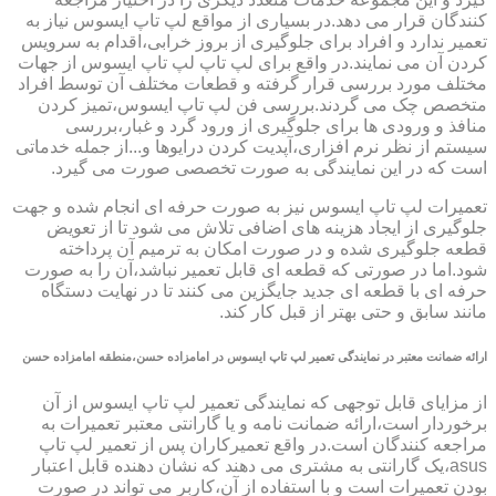
کنندگان قرار می دهد.در بسیاری از مواقع لپ تاپ ایسوس نیاز به
تعمیر ندارد و افراد برای جلوگیری از بروز خرابی،اقدام به سرویس
کردن آن می نمایند.در واقع برای لپ تاپ لپ تاپ ایسوس از جهات
مختلف مورد بررسی قرار گرفته و قطعات مختلف آن توسط افراد
متخصص چک می گردند.بررسی فن لپ تاپ ایسوس،تمیز کردن
منافذ و ورودی ها برای جلوگیری از ورود گرد و غبار،بررسی
سیستم از نظر نرم افزاری،آپدیت کردن درایوها و...از جمله خدماتی
است که در این نمایندگی به صورت تخصصی صورت می گیرد.
تعمیرات لپ تاپ ایسوس نیز به صورت حرفه ای انجام شده و جهت
جلوگیری از ایجاد هزینه های اضافی تلاش می شود تا از تعویض
قطعه جلوگیری شده و در صورت امکان به ترمیم آن پرداخته
شود.اما در صورتی که قطعه ای قابل تعمیر نباشد،آن را به صورت
حرفه ای با قطعه ای جدید جایگزین می کنند تا در نهایت دستگاه
مانند سابق و حتی بهتر از قبل کار کند.
ارائه ضمانت معتبر در نمایندگی تعمیر لپ تاپ ایسوس در امامزاده حسن،منطقه امامزاده حسن
از مزایای قابل توجهی که نمایندگی تعمیر لپ تاپ ایسوس از آن
برخوردار است،ارائه ضمانت نامه و یا گارانتی معتبر تعمیرات به
مراجعه کنندگان است.در واقع تعمیرکاران پس از تعمیر لپ تاپ
asus،یک گارانتی به مشتری می دهند که نشان دهنده قابل اعتبار
بودن تعمیرات است و با استفاده از آن،کاربر می تواند در صورت