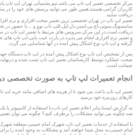
مرکز تخصصی تعمیر لپ تاپ می باشد.تیم پشتیبانی تهران لپ تاپ پ
کاربران گرامی،هستند.همین طور می توانید پرسش های خود را در سا
دریافت نمایید
تعمیر لپ تاپ در تهران تخصصی ترین تعمیر سخت افزاری و نرم افزار
سامسونگ،سونی،اچ پی،ایسر،دل،اپل،للپ تاپ نوو و …با حضور در تخص
دریافت است.در این مرکز،سرویس های مرتبط با تعمیر لپ تاپ در س
و تعمیر نرم افزاری انجام می پذیرد.در پارت عیب یابی،لپ تاپ های ت
گرفته و لپ تاپ نوع اشکال پیش امده در آنها شناسایی می گردد.
پس از تشخیص لپ تاپ نوع اشکال پیش آمده در لپ تاپ،دستگاه جهت دری
صحت عملکرد،توسط کارشناسان تعمیر لپ تاپ تست شده و درنهایت تح
ضمانت است.
انجام تعمیرات لپ تاپ به صورت تخصصی در
تعمیر لپ تاپ باعث می شود تا از هزینه های اضافی مانند خرید لپ تاپ
کارهای روزمره خود برسید.
به گزارش ایسنا،بنابر اعلام تعمیر لپ تاب،با استفاده از کامپیوتر یا
شد،چگونه می توانید مشکلات را برطرف کنید؟ چگونه می توان تعمیر کا
با استفاده از خدمات تعمیر لپ تاب شهرک امام خمینی،منطقه شهرک ا
امام خمینی،به محل شما خواهند آمد و مشکلات به وجود آمده را برای 