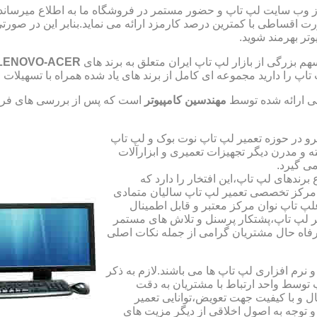
از وب سایت لپ تاپ و حضور مستمر در فروشگاه ما به اطلاع میرسان
صورت اقساطی با کمترین درصد کارمزد ارائه می نماید.بنابر این در 
تر بهرمند شوید.
 بزرگی از بازار لپ تاپ ایران متعلق به برند های
LENOVO-ACER
تاپ را دارید مجموعه ای کامل از برند های یاد شده همراه با تسهیلا
ی ارائه شده توسط
مهندسین کامپیوتر
است که پس از بررسی های فراو
رو در حوزه تعمیر لپ تاپ نوت بوک و لپ تاپ
 و مدرن دیگر تجهیزات تعمیری و ابزارآلات
ی گیرد.
ندهای لپ تاپ،این افتخار را دارد که
ه مرکز تخصصی تعمیر لپ تاپ سالیان متمادی
لپ تاپ نوان مرکز معتبر و قابل اطمینال
 لپ تاپ،پشتکار پرسنل و تلاش های مستمر
فاه حال مشتریان گرامی از جمله نکات اصلی
رم افزاری لپ تاپ ها می باشند.لازم به ذکر
توسط واحد ارتباط با مشتریان به دقت
 و با کیفیت جهت تعویض،توانایی تعمیر
 و توجه به اصول اخلاقی از دیگر مزیت های