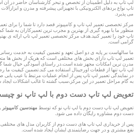
لپ تاپ به دلیل اطمینان از تخصص و تبحر کارشناسان حاضر در آن اس
تاپ نواع بردهای الکترونیکی با تجهیزاتی پیشرفته و مدرن و ابزارآلات 
می پذیرد.
مرکز تخصصی تعمیر لپ تاپ و کامپیوتر قصد دارد تا شما را برای تعمی
منظور ما با بهره گیری از بهترین و مجرب ترین تعمیرکاران به شما ک
تاپ خود را تعمیر کنید.هدف مرکز تخصصی تعمیر لپ تاپ ارائه ی ب
گرامی است.
ما سالهاست بر پایه ی دو اصل تعهد و تضمین کیفیت به خدمت رسان
تعمیر لپ تاپ دارای بخش های مختلفی است که هریک از بخش ها متخص
مدرن ترین امکانات مجهز شده است.در راستای آسودگی خیال شما گر
لپ تاپ تنها از قطعات اورجینال استفاده می کند.تضمین کیفیت ما ر
در نمایندگی تعمیر لپ تاپ پس از انجام عملیات مرتبط با عیب یابی 
به گام مراحل تعمیر در این مرکز،سبب گشته تا غالب اشکالات ایجاد شد
تعویض لپ تاپ دست دوم با لپ تاپ نو چیس
تعویض لپ تاپ دست دوم با لپ تاپ نو که توسط
مهندسین کامپیوتر
و
دست دوم مشاوره رایگان داده می شود.
پس از خریداری لپ تاپ های دست دوم از کاربران مدل های مختلفی از 
نفع مشتری و در جهت رضایتمندی ایشان ایجاد شده است.