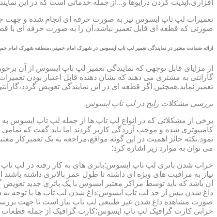
افزاری،آپدیت کردن درایوها و...از جمله خدماتی است که در این ن
تعمیرات لپ تاپ ایسوس نیز به صورت حرفه ای انجام شده و جهت جلوگ
صورتی که قطعه ای قابل تعمیر نباشد،آن را به صورت حرفه ای با قطعه 
ارائه ضمانت معتبر در نمایندگی تعمیر لپ تاپ ایسوس در شهرک امام خمینی،منطقه شهرک امام خمی
گارانتی به مشتری می دهند که نشان دهنده قابل اعتبار بودن تعمیرا
تعمیر نماید.همچنین اگر قطعه ای در این نمایندگی تعویض گردد،گاران
بررسی مشکلات رایج در لپ تاپ ایسوس
برخی از مشکلاتی که در انواع لپ تاپ ها از جمله لپ تاپ ایسوس به
کامپیوتری شده و موجب آزردگی کاربر گردند اما باید گفت که تمام
نمود.نکته حائز اهمیت در این گونه مواقع،مراجعه به یک تعمیرکار 
می توان به موارد زیر اشاره کرد:
خراب شدن باتری لپ تاپ ایسوس:باتری های به کار رفته در لپ تاپ ها،پس
نیاز به مراقبت های ویژه ای داشته تا طول عمر بالاتری داشته باشند
آن باشد که باید توسط مراکز معتبر ایسوس با یک باتری جدید تعویض گ
داغ شدن بیش از حد لپ تاپ ایسوس:داغ شدن لپ تاپ ها با توجه به 
صورت مشاهده داغ شدن غیر طبیعی لپ تاپ نیاز است تا جهت بررسی 
خرابی کارت گرافیک لپ تاپ ایسوس:کارت گرافیک از جمله قطعات ح