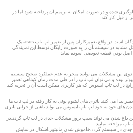
گیری شده و در صورت امکان به ترمیم آن پرداخته شود.اما در
از قبل کار کند.
از مزایای قابل توجهی که نمایندگی تعمیر لپ تاپ ایسوس از آن برخوردار است،ارائه ضمانت نامه و یا گارانتی معتبر تعمیرات به مراجعه کنندگان است.در واقع تعمیرکاران پس از تعمیر لپ تاپ asus،یک
کل مشابه در سیستم،آن را به صورت رایگان توسط این نمایندگی
ت اصل بودن قطعه تعویضی آسوده نماید.
ر دوی این مشکلات می توانند منجر به عدم عملکرد صحیح سیستم
تر بوده و می توان لپ تاپ را در طی مدت زمان کوتاهی تعمیر
رایج در لپ تاپ ایسوس که هر کاربری ممکن است آن را تجربه کند
 پیدا می کنند.باتری های لیتیوم یونی به کار رفته در لپ تاپ ها
 شدن های خود به خود لپ تاپ ایسوس می تواند ناشی از خرابی باتری
این داغ شدن می تواند سبب بروز مشکلات جدی در لپ تاپ گردد.در
اپ مراجعه نمایید.
 جدی در سیستم گردد.خاموش شدن مانیتور،اشکال در نمایش