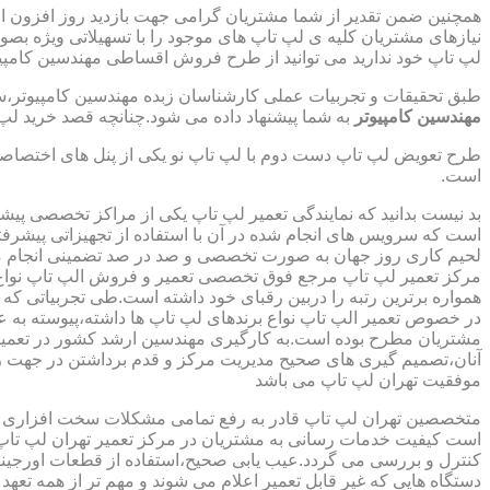
همچنین ضمن تقدیر از شما مشتریان گرامی جهت بازدید روز افزون 
نیازهای مشتریان کلیه ی لپ تاپ های موجود را با تسهیلاتی ویژه ب
لپ تاپ خود ندارید می توانید از طرح فروش اقساطی مهندسین کامپیو
طبق تحقیقات و تجربیات عملی کارشناسان زبده مهندسین کامپیوتر،سهم
مهندسین کامپیوتر
به شما پیشنهاد داده می شود.چنانچه قصد خرید لپ 
طرح تعویض لپ تاپ دست دوم با لپ تاپ نو یکی از پنل های اختصاص
است.
بد نیست بدانید که نمایندگی تعمیر لپ تاپ یکی از مراکز تخصصی پیش
است که سرویس های انجام شده در آن با استفاده از تجهیزاتی پیشرفته
لحیم کاری روز جهان به صورت تخصصی و صد در صد تضمینی انجام م
مرکز تعمیر لپ تاپ مرجع فوق تخصصی تعمیر و فروش الپ تاپ نواع بر
همواره برترین رتبه را دربین رقبای خود داشته است.طی تجربیاتی ک
در خصوص تعمیر الپ تاپ نواع برندهای لپ تاپ ها داشته،پیوسته به ع
مشتریان مطرح بوده است.به کارگیری مهندسین ارشد کشور در تعمیر
آنان،تصمیم گیری های صحیح مدیریت مرکز و قدم برداشتن در جهت ر
موفقیت تهران لپ تاپ می باشد
متخصصین تهران لپ تاپ قادر به رفع تمامی مشکلات سخت افزاری و ن
است کیفیت خدمات رسانی به مشتریان در مرکز تعمیر تهران لپ تاپ 
کنترل و بررسی می گردد.عیب یابی صحیح،استفاده از قطعات اورجینال
دستگاه هایی که غیر قابل تعمیر اعلام می شوند و مهم تر از همه تعهد