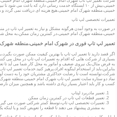
شرکت تعمیر لپ تاب شهرک امام خمینی،منطقه شهرک امام خمینی،دار
خمینی،بیش از ۱۰ ایستگاه خدمت رسانی دارد که باعث م
خمینی،منطقه شهرک امام خمینی،هیچ هزینه ای دریافت نمی گردد و ه
تعمیرات تخصصی لپ تاپ
در صورت به وجود آمدن هرگونه مشکل و نیاز به تعمیر لپ تاپ در م
خمینی،منطقه شهرک امام خمینی،در کمترین زمان ممکن،به محل شما ب
تعمیر لپ تاپ فوری در شهرک امام خمینی،منطقه شهرک 
اگر قصد دارید تا تعمیر لپ تاپ با بهترین کیفیت ممکن صورت بگیرد،باید
بسیاری از شرکت هایی که اقدام به تعمیرات لپ تاپ در محل می کنند
به فرض مثال،یک نیروی ضعیف و آماتور به محل کار شما می آید تا تعمیر لپ تاپ انجام دهد و با انجام تعمیر CPU،باعث می شود تا ه
بنابراین،باید از استخدام اینگونه افراد،پرهیز کنید.خدمات تعمیر
شرکت،توانسته است تا رضایت حداکثری مشتریان خود را به دست آور
کسب و کار باید اعتبار بسیار زیادی داشته باشد و همچنین میزان نارضا
تعمیر مادربرد لپتاپ
تعمیر قطعات لپ تاپ در کمترین زمان ممکن
تعمیرات تخصصی لپ تاپ،توسط کمتر شرکتی صورت می گیرد.در اکث
به مشتری پیشنهاد می دهند تا قطعه را تعویض کنند و یا اینکه یک 
اما این کار درستی نیست.به این دلیل که ممکن است شما یک قطعه گرا