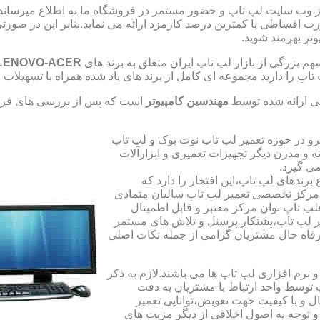
از وب سایت لپ تاپ و حضور مستمر در فروشگاه ما به اطلاع میرسان
صورت اقساطی با کمترین درصد کارمزد ارائه می نماید.بنابر این در 
تر بهرمند شوید.
 بزرگی از بازار لپ تاپ ایران متعلق به برند های
LENOVO-ACER
تاپ را دارید مجموعه ای کامل از برند های یاد شده همراه با تسهیلا
ی ارائه شده توسط
مهندسین کامپیوتر
است که پس از بررسی های فراو
رو در حوزه تعمیر لپ تاپ نوت بوک و لپ تاپ
 و مدرن دیگر تجهیزات تعمیری و ابزارآلات
ی گیرد.
ندهای لپ تاپ،این افتخار را دارد که
ه مرکز تخصصی تعمیر لپ تاپ سالیان متمادی
لپ تاپ نوان مرکز معتبر و قابل اطمینال
 لپ تاپ،پشتکار پرسنل و تلاش های مستمر
فاه حال مشتریان گرامی از جمله نکات اصلی
رم افزاری لپ تاپ ها می باشند.لازم به ذکر
توسط واحد ارتباط با مشتریان به دقت
 و با کیفیت جهت تعویض،توانایی تعمیر
 و توجه به اصول اخلاقی از دیگر مزیت های