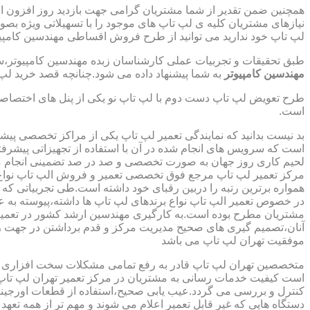
همچنین ضمن تقدیر از شما مشتریان گرامی جهت بازدید روز افزون 
نیازهای مشتریان کلیه ی لپ تاپ های موجود را با تسهیلاتی ویژه ب
لپ تاپ خود ندارید می توانید از طرح فروش اقساطی مهندسین کامپیو
طبق تحقیقات و تجربیات عملی کارشناسان زبده مهندسین کامپیوتر،سهم
مهندسین کامپیوتر
به شما پیشنهاد داده می شود.چنانچه قصد خرید لپ 
طرح تعویض لپ تاپ دست دوم با لپ تاپ نو یکی از پنل های اختصاص
است.
بد نیست بدانید که نمایندگی تعمیر لپ تاپ یکی از مراکز تخصصی پیش
است که سرویس های انجام شده در آن با استفاده از تجهیزاتی پیشرفته
لحیم کاری روز جهان به صورت تخصصی و صد در صد تضمینی انجام م
مرکز تعمیر لپ تاپ مرجع فوق تخصصی تعمیر و فروش الپ تاپ نواع بر
همواره برترین رتبه را دربین رقبای خود داشته است.طی تجربیاتی ک
در خصوص تعمیر الپ تاپ نواع برندهای لپ تاپ ها داشته،پیوسته به ع
مشتریان مطرح بوده است.به کارگیری مهندسین ارشد کشور در تعمیر
آنان،تصمیم گیری های صحیح مدیریت مرکز و قدم برداشتن در جهت ر
موفقیت تهران لپ تاپ می باشد
متخصصین تهران لپ تاپ قادر به رفع تمامی مشکلات سخت افزاری و ن
است کیفیت خدمات رسانی به مشتریان در مرکز تعمیر تهران لپ تاپ 
کنترل و بررسی می گردد.عیب یابی صحیح،استفاده از قطعات اورجینال
دستگاه هایی که غیر قابل تعمیر اعلام می شوند و مهم تر از همه تعهد