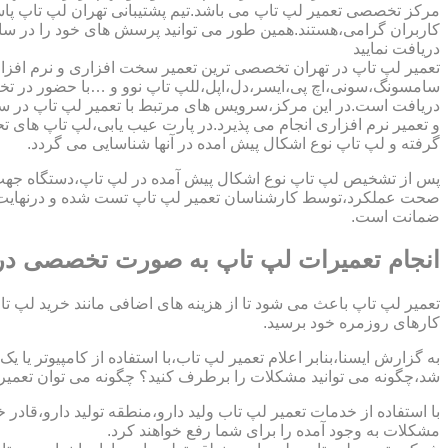
مرکز تخصصی تعمیر لپ تاپ می باشد.تیم پشتیبانی تهران لپ تاپ پ
کاربران گرامی،هستند.همین طور می توانید پرسش های خود را در سا
دریافت نمایید
تعمیر لپ تاپ در تهران تخصصی ترین تعمیر سخت افزاری و نرم افزار
سامسونگ،سونی،اچ پی،ایسر،دل،اپل،للپ تاپ نوو و …با حضور در تخص
دریافت است.در این مرکز،سرویس های مرتبط با تعمیر لپ تاپ در س
و تعمیر نرم افزاری انجام می پذیرد.در پارت عیب یابی،لپ تاپ های ت
گرفته و لپ تاپ نوع اشکال پیش امده در آنها شناسایی می گردد.
پس از تشخیص لپ تاپ نوع اشکال پیش آمده در لپ تاپ،دستگاه جهت دری
صحت عملکرد،توسط کارشناسان تعمیر لپ تاپ تست شده و درنهایت تح
ضمانت است.
انجام تعمیرات لپ تاپ به صورت تخصصی در ول
تعمیر لپ تاپ باعث می شود تا از هزینه های اضافی مانند خرید لپ تاپ
کارهای روزمره خود برسید.
به گزارش ایسنا،بنابر اعلام تعمیر لپ تاب،با استفاده از کامپیوتر یا
شد،چگونه می توانید مشکلات را برطرف کنید؟ چگونه می توان تعمیر کا
با استفاده از خدمات تعمیر لپ تاب ولید دارو،منطقه تولید دارو،قادر 
مشکلات به وجود آمده را برای شما رفع خواهند کرد.