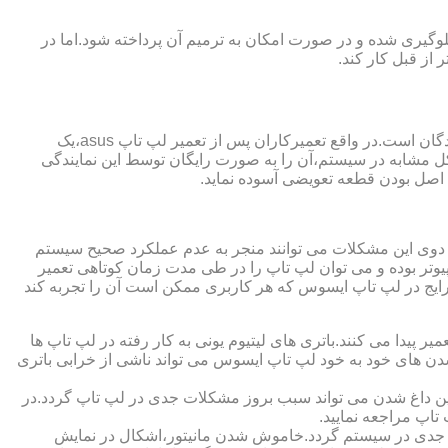
گیری شده و در صورت امکان به ترمیم آن پرداخته شود.اما در
از قبل کار کند.
از مزایای قابل توجهی که نمایندگی تعمیر لپ تاپ ایسوس از آن برخوردار است،ارائه ضمانت نامه و یا گارانتی معتبر تعمیرات به مراجعه کنندگان است.در واقع تعمیرکاران پس از تعمیر لپ تاپ asus،یک
کل مشابه در سیستم،آن را به صورت رایگان توسط این نمایندگی
ت اصل بودن قطعه تعویضی آسوده نماید.
ر دوی این مشکلات می توانند منجر به عدم عملکرد صحیح سیستم
تر بوده و می توان لپ تاپ را در طی مدت زمان کوتاهی تعمیر
رایج در لپ تاپ ایسوس که هر کاربری ممکن است آن را تجربه کند
 پیدا می کنند.باتری های لیتیوم یونی به کار رفته در لپ تاپ ها
 شدن های خود به خود لپ تاپ ایسوس می تواند ناشی از خرابی باتری
این داغ شدن می تواند سبب بروز مشکلات جدی در لپ تاپ گردد.در
اپ مراجعه نمایید.
 جدی در سیستم گردد.خاموش شدن مانیتور،اشکال در نمایش