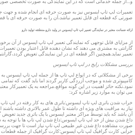
و...از جمله خدماتی است که در این نمایندگی به صورت تخصصی صور
تعمیرات لپ تاپ ایسوس نیز به صورت حرفه ای انجام شده و جهت جلوگ
صورتی که قطعه ای قابل تعمیر نباشد،آن را به صورت حرفه ای با قطعه 
ارائه ضمانت معتبر در نمایندگی تعمیر لپ تاپ ایسوس در ولید دارو،منطقه تولید دارو
گارانتی به مشتری می دهند که نشان دهنده قابل اعتبار بودن تعمیرا
تعمیر نماید.همچنین اگر قطعه ای در این نمایندگی تعویض گردد،گاران
بررسی مشکلات رایج در لپ تاپ ایسوس
برخی از مشکلاتی که در انواع لپ تاپ ها از جمله لپ تاپ ایسوس به
کامپیوتری شده و موجب آزردگی کاربر گردند اما باید گفت که تمام
نمود.نکته حائز اهمیت در این گونه مواقع،مراجعه به یک تعمیرکار 
می توان به موارد زیر اشاره کرد:
خراب شدن باتری لپ تاپ ایسوس:باتری های به کار رفته در لپ تاپ ها،پس
نیاز به مراقبت های ویژه ای داشته تا طول عمر بالاتری داشته باشند
آن باشد که باید توسط مراکز معتبر ایسوس با یک باتری جدید تعویض گ
داغ شدن بیش از حد لپ تاپ ایسوس:داغ شدن لپ تاپ ها با توجه به 
صورت مشاهده داغ شدن غیر طبیعی لپ تاپ نیاز است تا جهت بررسی 
خرابی کارت گرافیک لپ تاپ ایسوس:کارت گرافیک از جمله قطعات ح