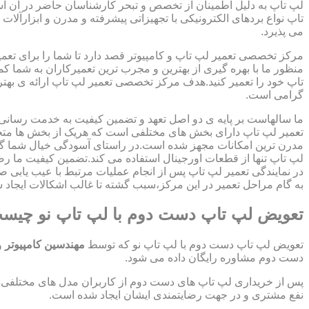
لپ تاپ به دلیل اطمینان از تخصص و تبحر کارشناسان حاضر در آن اس
تاپ نواع بردهای الکترونیکی با تجهیزاتی پیشرفته و مدرن و ابزارآلات 
می پذیرد.
مرکز تخصصی تعمیر لپ تاپ و کامپیوتر قصد دارد تا شما را برای تعمی
منظور ما با بهره گیری از بهترین و مجرب ترین تعمیرکاران به شما ک
تاپ خود را تعمیر کنید.هدف مرکز تخصصی تعمیر لپ تاپ ارائه ی ب
گرامی است.
ما سالهاست بر پایه ی دو اصل تعهد و تضمین کیفیت به خدمت رسان
تعمیر لپ تاپ دارای بخش های مختلفی است که هریک از بخش ها متخص
مدرن ترین امکانات مجهز شده است.در راستای آسودگی خیال شما گر
لپ تاپ تنها از قطعات اورجینال استفاده می کند.تضمین کیفیت ما ر
در نمایندگی تعمیر لپ تاپ پس از انجام عملیات مرتبط با عیب یابی 
به گام مراحل تعمیر در این مرکز،سبب گشته تا غالب اشکالات ایجاد شد
تعویض لپ تاپ دست دوم با لپ تاپ نو چیس
تعویض لپ تاپ دست دوم با لپ تاپ نو که توسط
مهندسین کامپیوتر
و
دست دوم مشاوره رایگان داده می شود.
پس از خریداری لپ تاپ های دست دوم از کاربران مدل های مختلفی از 
نفع مشتری و در جهت رضایتمندی ایشان ایجاد شده است.