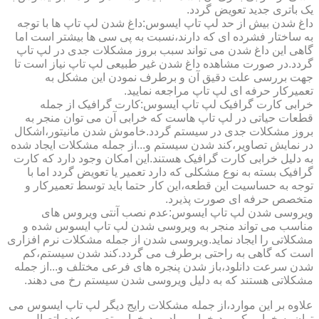
یک باتری جدید تعویض گردد.
داغ شدن بیش از حد لپ تاپ ایسوس:داغ شدن لپ تاپ ها با توجه
به ساختار فشرده ای که دارند،نسبت به پی سی ها بیشتر است اما
گاهی این داغ شدن می تواند سبب بروز مشکلات جدی در لپ تاپ
گردد.در صورت مشاهده داغ شدن غیر طبیعی لپ تاپ نیاز است تا
جهت بررسی علت دقیق آن و برطرف نمودن این مشکل به
تعمیرکار حرفه ای لپ تاپ مراجعه نمایید.
خرابی کارت گرافیک لپ تاپ ایسوس:کارت گرافیک از جمله
قطعات حیاتی در لپ تاپ هاست که خرابی آن می توان منجر به
بروز مشکلات جدی در سیستم گردد.خاموش شدن مانیتور،اشکال
در نمایش تصاویر،کند شدن سیستم و...از جمله مشکلات ایجاد شده
به دلیل خرابی کارت گرافیک هستند.این امکان وجود دارد که کارت
گرافیک بسته به نوع مشکلی که دارد تعمیر یا تعویض گردد اما با
توجه به حساسیت این قطعه،این کار حتما باید توسط تعمیرکار و
متخصص حرفه ای صورت پذیرد.
ویروسی شدن لپ تاپ ایسوس:عدم نصب آنتی ویروس های
مناسب می تواند منجر به ویروسی شدن لپ تاپ ایسوس شده و
مشکلاتی را ایجاد نماید.ویروسی شدن از جمله مشکلات نرم افزاری
است که گاهی به راحتی برطرف می گردد.کند شدن سیستم،کم
شدن سرعت دانلود،باز شدن پنجره های فرعی مختلف و...از جمله
مشکلاتی هستند که به دلیل ویروسی شدن سیستم رخ می دهند.
علاوه بر این موارد،از جمله مشکلات رایج دیگر لپ تاپ ایسوس می
توان به خرابی کیبورد،خرابی مادربرد،خرابی تصویر،عدم اتصال