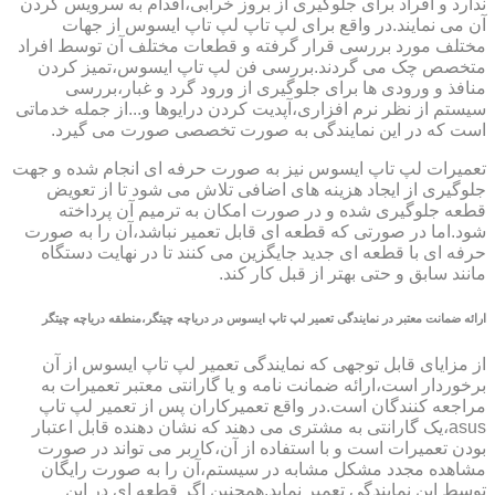
ندارد و افراد برای جلوگیری از بروز خرابی،اقدام به سرویس کردن
آن می نمایند.در واقع برای لپ تاپ لپ تاپ ایسوس از جهات
مختلف مورد بررسی قرار گرفته و قطعات مختلف آن توسط افراد
متخصص چک می گردند.بررسی فن لپ تاپ ایسوس،تمیز کردن
منافذ و ورودی ها برای جلوگیری از ورود گرد و غبار،بررسی
سیستم از نظر نرم افزاری،آپدیت کردن درایوها و...از جمله خدماتی
است که در این نمایندگی به صورت تخصصی صورت می گیرد.
تعمیرات لپ تاپ ایسوس نیز به صورت حرفه ای انجام شده و جهت
جلوگیری از ایجاد هزینه های اضافی تلاش می شود تا از تعویض
قطعه جلوگیری شده و در صورت امکان به ترمیم آن پرداخته
شود.اما در صورتی که قطعه ای قابل تعمیر نباشد،آن را به صورت
حرفه ای با قطعه ای جدید جایگزین می کنند تا در نهایت دستگاه
مانند سابق و حتی بهتر از قبل کار کند.
ارائه ضمانت معتبر در نمایندگی تعمیر لپ تاپ ایسوس در دریاچه چیتگر،منطقه دریاچه چیتگر
از مزایای قابل توجهی که نمایندگی تعمیر لپ تاپ ایسوس از آن
برخوردار است،ارائه ضمانت نامه و یا گارانتی معتبر تعمیرات به
مراجعه کنندگان است.در واقع تعمیرکاران پس از تعمیر لپ تاپ
asus،یک گارانتی به مشتری می دهند که نشان دهنده قابل اعتبار
بودن تعمیرات است و با استفاده از آن،کاربر می تواند در صورت
مشاهده مجدد مشکل مشابه در سیستم،آن را به صورت رایگان
توسط این نمایندگی تعمیر نماید.همچنین اگر قطعه ای در این