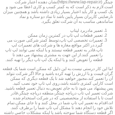
چیتگر (https://www.lap-repair.ir)نشان دهنده اعتبار شرکت
است.لازم به ذکر است که به کمتر کسب و کاری اعطا می شود و
یک کسب و کار باید اعتبار بسیار زیادی داشته باشد و همچنین میزان
نارضایتی کاربران بسیار پایین باشد تا نماد دو ستاره و نماد
ساماندهی مناسب به آن شرکت تعلق بگیرد.
تعمیر مادربرد لپتاپ
تعمیر قطعات لپ تاپ در کمترین زمان ممکن
تعمیرات تخصصی لپ تاپ،توسط کمتر شرکتی صورت می
گیرد.در اکثر مواقع،مغازه ها و شرکت های تعمیرات لپ
تاپ،قادر به تعمیر قطعه نیستند و یا اینکه نمی توانند لپ تاپ
را تعمیر کنند.از این جهت به مشتری پیشنهاد می دهند تا
قطعه را تعویض کنند و یا اینکه یک لپ تاپ دیگر را تهیه کنند.
اما این کار درستی نیست.به این دلیل که ممکن است شما یک قطعه
گران قیمت و با ارزش را تهیه کرده باشید و حالا اگر شرکت نتواند
آن را تعمیر کند،مجبور خواهید شد تا یک قطعه دیگری که ممکن
است کارایی کمتری داشته باشد،روی لپ تاپ خود نصب کنید.
پس پیشنهاد می شود تا به جای تعویض،به دنبال تعمیر قطعه باشید.
شرکت تعمیر لپ تاب دریاچه چیتگر،منطقه دریاچه چیتگر،قادر
است تا با استفاده از متخصصینی که در شرکت استخدام شده
اند،اقدام به تعمیر لپ تاپ شما در محل کنند و تا جای ممکن،تمام
تلاش خود را انجام دهند تا مشکل لپ تاپ شما را برطرف کنند.
اگر قطعه دستگاه شما سوخته باشد یا اینکه مشکلات خاصی داشته