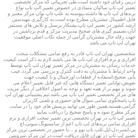
دربین رقبای خود داشته است.طی تجربیاتی که مرکز تخصصی
تعمیر لپ تاپ سالیان متمادی در خصوص تعمیر الپ تاپ نواع
برندهای لپ تاپ ها داشته،پیوسته به علپ تاپ نوان مرکز معتبر و
قابل اطمینال مشتریان مطرح بوده است.به کارگیری مهندسین
ارشد کشور در تعمیر لپ تاپ،پشتکار پرسنل و تلاش های مستمر
آنان،تصمیم گیری های صحیح مدیریت مرکز و قدم برداشتن در
جهت رفاه حال مشتریان گرامی از جمله نکات اصلی موفقیت
تهران لپ تاپ می باشد
متخصصین تهران لپ تاپ قادر به رفع تمامی مشکلات سخت
افزاری و نرم افزاری لپ تاپ ها می باشند.لازم به ذکر است کیفیت
خدمات رسانی به مشتریان در مرکز تعمیر تهران لپ تاپ توسط
واحد ارتباط با مشتریان به دقت کنترل و بررسی می گردد.عیب
یابی صحیح،استفاده از قطعات اورجینال و با کیفیت جهت
تعویض،توانایی تعمیر دستگاه هایی که غیر قابل تعمیر اعلام می
شوند و مهم تر از همه تعهد و توجه به اصول اخلاقی از دیگر مزیت
های مرکز تخصصی تعمیر لپ تاپ می باشد.تیم پشتیبانی تهران لپ
تاپ پاسخگوی تمامی سوال های حضوری و تلفنی کاربران
گرامی،هستند.همین طور می توانید پرسش های خود را در سایت
مرکز مطرح نمود ه و پاسخ صحیح را دریافت نمایید
تعمیر لپ تاپ در تهران تخصصی ترین تعمیر سخت افزاری و نرم
افزاری تمامی برندهای لپ تاپ اعم از سامسونگ،سونی،اچ
پی،ایسر،دل،اپل،للپ تاپ نوو و …با حضور در تخصصی ترین مرکز
تعمیر لپ تاپ در تهران قابل دریافت است.در این مرکز،سرویس