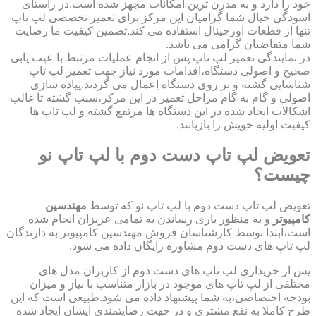
خود را دارد و به مدرن ترین امکانات مجهز شده است.در راستای
آسودگی خیال شما گرامیان این مرکز برای تعمیر تخصصی لپ تاپ
تنها از قطعات اورجینال استفاده می کند.تضمین کیفیت ما رضایت
شما متقاضیان گرامی می باشد.
در نمایندگی تعمیر لپ تاپ پس از انجام عملیات مرتبط با عیب یابی
صحیح و اصولی دستگاه،اقدامات مورد نیاز جهت تعمیر لپ تاپ
شناسایی گشته و بر روی دستگاه اِعمال می گردند.پیاده سازی
اصولی و گام به گام مراحل تعمیر در این مرکز،سبب گشته تا غالب
اشکالات ایجاد شده در این دستگاه ها مرتفع گشته و لپ تاپ ها
کیفیت اولیه خویش را بازیابند.
تعویض لپ تاپ دست دوم با لپ تاپ نو
چیست؟
تعویض لپ تاپ دست دوم با لپ تاپ نو که توسط
مهندسین
کامپیوتر
و به منظور یاری رساندن به تمامی عزیزان انجام شده
است،ابتدا توسط کارشناسان فروش مهندسین کامپیوتر به دارندگان
لپ تاپ های دست دوم مشاوره رایگان داده می شود.
پس از خریداری لپ تاپ های دست دوم از کاربران مدل های
مختلفی از لپ تاپ های موجود در بازار متناسب با نیاز و میزان
بودجه اختصاصی،به شما پیشنهاد داده می شود.طبیعی است که این
طرح کاملا به نفع مشتری و در جهت رضایتمندی ایشان ایجاد شده