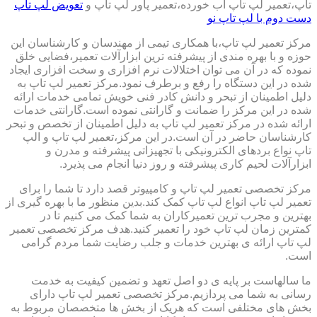
تاپ،تعمیر لپ تاپ آب خورده،تعمیر پاور لپ تاپ و
تعویض لپ تاپ
دست دوم با لپ تاپ نو
مرکز تعمیر لپ تاپ،با همکاری تیمی از مهندسان و کارشناسان این
حوزه و با بهره مندی از پیشرفته ترین ابزارآلات تعمیر،فضایی خلق
نموده که در آن می توان اختلالات نرم افزاری و سخت افزاری ایجاد
شده در این دستگاه را رفع و برطرف نمود.مرکز تعمیر لپ تاپ به
دلیل اطمینان از تبحر و دانش کادر فنی خویش تمامی خدمات ارائه
شده در این مرکز را ضمانت و گارانتی نموده است.گارانتی خدمات
ارائه شده در مرکز تعمیر لپ تاپ به دلیل اطمینان از تخصص و تبحر
کارشناسان حاضر در آن است.در این مرکز،تعمیر لپ تاپ و الپ
تاپ نواع بردهای الکترونیکی با تجهیزاتی پیشرفته و مدرن و
ابزارآلات لحیم کاری پیشرفته و روز دنیا انجام می پذیرد.
مرکز تخصصی تعمیر لپ تاپ و کامپیوتر قصد دارد تا شما را برای
تعمیر لپ تاپ انواع لپ تاپ کمک کند.بدین منظور ما با بهره گیری از
بهترین و مجرب ترین تعمیرکاران به شما کمک می کنیم تا در
کمترین زمان لپ تاپ خود را تعمیر کنید.هدف مرکز تخصصی تعمیر
لپ تاپ ارائه ی بهترین خدمات و جلب رضایت شما مردم گرامی
است.
ما سالهاست بر پایه ی دو اصل تعهد و تضمین کیفیت به خدمت
رسانی به شما می پردازیم.مرکز تخصصی تعمیر لپ تاپ دارای
بخش های مختلفی است که هریک از بخش ها متخصصان مربوط به