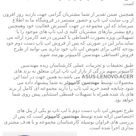
است.
همچنین ضمن تقدیر از شما مشتریان گرامی جهت بازدید روز افزون
از وب سایت لپ تاپ و حضور مستمر در فروشگاه ما به اطلاع
میرساند که این مجموعه در جهت گسترش فعالیت خود وهمچنین
رفع بیشتر نیازهای مشتریان کلیه ی لپ تاپ های موجود را با
تسهیلاتی ویژه بصورت اقساطی با کمترین درصد کارمزد ارائه می
نماید.بنابر این در صورتی که پس از فروش لپ تاپ دست دوم خود
بودجه کافی برای تعویض لپ تاپ خود ندارید می توانید از طرح
فروش اقساطی مهندسین کامپیوتر بهرمند شوید.
طبق تحقیقات و تجربیات عملی کارشناسان زبده مهندسین
کامپیوتر،سهم بزرگی از بازار لپ تاپ ایران متعلق به برند های
ASUS-LENOVO-ACER
می باشد،به همین جهت در ابتدا این
محصولات توسط
مهندسین کامپیوتر
به شما پیشنهاد داده می
شود.چنانچه قصد خرید لپ تاپ را دارید مجموعه ای کامل از برند
های یاد شده همراه با تسهیلات قسطی استثنایی پیش روی شما
خواهد بود.
طرح تعویض لپ تاپ دست دوم با لپ تاپ نو یکی از پنل های
اختصاصی ارائه شده توسط
مهندسین کامپیوتر
است که پس از
بررسی های فراوان بوسیله کارشناسان مجموعه و با هدف مشتری
مداری اجرا شده است.