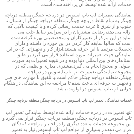
خدمات ارائه شده توسط آن پرداخته شده است.
نمایندگی تعمیرات لپ تاپ ایسوس در دریاچه چیتگر،منطقه دریاچه
چیتگر به تمام نقاط دریاچه چیتگر،منطقه دریاچه چیتگر از شمال تا
جنوب و از شرق تا غرب خدمت رسانی کرده و با کیفیت بالایی که
ارائه می دهد،رضایت مشتریان را در سراسر نقاط جلب می
نماید.در این مرکز از تعمیرکاران و متخصصینی بهره گرفته شده
است که سالها سابقه کار کردن در این حوزه را داشته و دارای
تحصیلات مرتبط با این حرفه هستند.ابزار کار و تجهیزاتی که در این
نمایندگی جهت تعمیرات مورد استفاده قرار می گیرد بر طبق
استانداردهای بین المللی دنیا بوده و در نتیجه تعمیرات به صورت
اصولی و صحیح انجام می گیرد.مشتری مداری و نظمی که در
مجموعه نمایندگی تعمیرات لپ تاپ ایسوس در دریاچه
چیتگر،منطقه دریاچه چیتگر حاکم است،با تلفیق با مهارت های فنی
و تجهیزات حرفه ای،باعث شده تا مراجعه به این نمایندگی در هنگام
خرابی لپ تاپ ایسوس در اولویت باشد.
خدمات نمایندگی تعمیر لپ تاپ ایسوس در دریاچه چیتگر،منطقه دریاچه چیتگر
تنها تعمیرات در زمره خدمات ارائه شده توسط نمایندگی تعمیر لپ
تاپ ایسوس در دریاچه چیتگر،منطقه دریاچه چیتگر قرار نمی گیرد و
این مجموعه خدمات متعدد دیگری را در اختیار مراجعه کنندگان
قرار می دهد.در بسیاری از مواقع لپ تاپ ایسوس نیاز به تعمیر