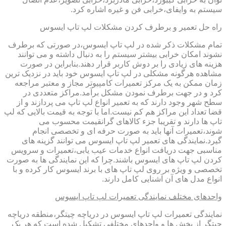
سیستم به وایفای،خرابی فن و غیره اشاره کرد.
راه حل تعمیر و برطرف کردن مشکلات لپ تاپ ایسوس
تمام مشکلات ذکر شده در لپ تاپ ایسوس،در صورتی که برطرف
نشوند امکان خرابی بیشتر سیستم را به دنبال داشته و می توانند
هزینه های زیادی را بر دوش کاربر قرار دهند.بنابراین در صورت
مشاهده هرگونه مشکلی در لپ تاپ ایسوس خود باید در نزدیک ترین
زمان ممکن به یک مرکز تعمیرات کامپیوتر مجاز و معتبر مراجعه
کرد و در جهت برطرف نمودن مشکل برآمد.مراکز متعددی در
سطح شهر وجود دارند که به تعمیر انواع لپ تاپ می پردازند و از
قضا تعداد این مراکز هم کم نیست.اما با توجه به قیمت بالایی که لپ
تاپ ها دارند و تقریبا جزء کالاهای گرانقیمت محسوب می
شوند،تعمیرات آنها باید به صورت حرفه ای و تخصصی انجام
گیرد.نمایندگی های تعمیر لپ تاپ ایسوس می توانند گزینه های
مناسبی جهت دریافت انواع خدمات عیب یابی،تعمیرات و سرویس
کردن لپ تاپ های ایسوس باشند.چرا که این نمایندگی ها به صورت
تخصصی و ویژه بر روی لپ تاپ های با برند ایسوس کار کرده و با
انواع مدل های آن آشنایی کامل دارند.
واحدهای مختلف نمایندگی تعمیرات لپ تاپ ایسوس
نمایندگی تعمیرات لپ تاپ ایسوس در دریاچه چیتگر،منطقه دریاچه
چیتگر از بخش ها و واحدهای مختلفی تشکیل شده است که هر یک