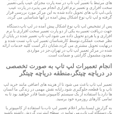
های مرتبط با تعمیر لپ تاپ در سه پارت مجزای عیب یابی،تعمیر
سخت افزاری و تعمیر نرم افزاری انجام می پذیرد.در پارت عیب
یابی،لپ تاپ های تحویل داده شده به این مرکز مورد بررسی قرار
گرفته و لپ تاپ نوع اشکال پیش امده در آنها شناسایی می گردد.
پس از تشخیص لپ تاپ نوع اشکال پیش آمده در لپ تاپ،دستگاه
جهت دریافت تعمیر،به یکی از دو پارت تعمیر سخت افزاری یا نرم
افزاری و یا هردو تحویل داده می شود.لپ تاپ تعمیر شده در پایان از
نظر صحت عملکرد،توسط کارشناسان تعمیر لپ تاپ تست شده و
درنهایت تحویل مشتری می گردد.شایان ذکر است کلیه خدمات ارائه
شده در مرکز تعمیر لپ تاپ در تهران،جز در مواردی
معدود،مشمول گارانتی و ضمانت است.
انجام تعمیرات لپ تاپ به صورت تخصصی
در دریاچه چیتگر،منطقه دریاچه چیتگر
تعمیر لپ تاپ باعث می شود تا از هزینه های اضافی مانند خرید لپ
تاپ و یا قطعه،جلوگیری شود.رایانه نقش مهمی در زندگی ما انسان
ها دارد.با استفاده از یک سیستم کامپیوتر،شما قادر خواهید بود تا به
تمامی کارهای روزمره خود برسید.
به گزارش ایسنا،بنابر اعلام تعمیر لپ تاب،با استفاده از کامپیوتر یا
یک دستگاه لپ تاپ،می توانید در سطح اینترنت گردش داشته باشید