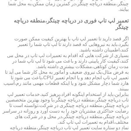
چیتگر،منطقه دریاچه چیتگر،در کمترین زمان ممکن،به محل شما
بیایند.
تعمیر لپ تاپ فوری در دریاچه چیتگر،منطقه دریاچه
چیتگر
اگر قصد دارید تا تعمیر لپ تاپ با بهترین کیفیت ممکن صورت
بگیرد،باید به نیروهایی که قصد دارند تا لپ تاپ شما را تعمیر
کنند،اطمینان داشته باشید.
بسیاری از شرکت هایی که اقدام به تعمیرات لپ تاپ در محل می
کنند،کیفیت کار پایینی دارند و باعث می شود تا لپ تاپ شما در
مدت زمان کوتاهی،مشکلات بیشتری داشته باشد.
به فرض مثال،یک نیروی ضعیف و آماتور به محل کار شما می آید تا
تعمیر لپ تاپ انجام دهد و با انجام تعمیر CPU،باعث می شود تا
هارد شما دچار مشکل شود و یا اینکه قطعات مهمی مانند رم،آسیب
ببینند.
بنابراین،باید از استخدام اینگونه افراد،پرهیز کنید.خدمات تعمیر لپ
تاب دریاچه چیتگر،منطقه دریاچه چیتگر،با وجود بهترین متخصصین
دریاچه چیتگر،منطقه دریاچه چیتگری در شرکت،توانسته است تا
رضایت حداکثری مشتریان خود را به دست آورد و روزانه در سراسر
دریاچه چیتگر،منطقه دریاچه چیتگر،در محل و در شرکت های
مختلف،اقدام به تعمیرات لپ تاپ کند.
نماد دو ستاره سایت تعمیر لپ تاب دریاچه چیتگر،منطقه دریاچه