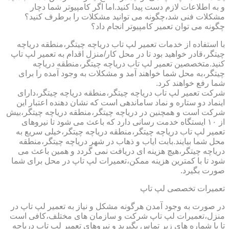
و به اطلاعات لازم دست پیدا کنید.اما اگر کامپیوتر شما دچار
مشکلات فنی شد،چگونه می توانید مشکلات را برطرف کنید؟
چگونه می توان تعمیر کامپیوتر انجام داد؟
با استفاده از خدمات تعمیر لپ تاب دریاچه چیتگر،منطقه دریاچه
چیتگر،قادر خواهید بود تا در محل کار/منزل اقدام به تعمیر لپ تاپ
کنید.متخصصین تعمیر لپ تاب دریاچه چیتگر،منطقه دریاچه
چیتگر،به محل شما خواهند آمد و مشکلات به وجود آمده را برای
شما رفع خواهند کرد.
شرکت تعمیر لپ تاب دریاچه چیتگر،منطقه دریاچه چیتگر،دارای
اینماد دو ستاره و نماد ساماندهی است که نشان دهنده اعتبار این
شرکت است و همچنین در دریاچه چیتگر،منطقه دریاچه چیتگر،بیش
از ۱۰ ایستگاه خدمت رسانی دارد که باعث می شود تا نیروهای
تعمیر لپ تاب دریاچه چیتگر،منطقه دریاچه چیتگر،خیلی سریع به
محل شما بیایند.بابت ایاب و ذهاب در شهر دریاچه چیتگر،منطقه
دریاچه چیتگر،هیچ هزینه ای دریافت نمی گردد و همین باعث می
شود تا با کمترین هزینه ممکن،تعمیرات لپ تاپ در محل برای شما
صورت بگیرد.
تعمیرات تخصصی لپ تاپ
در صورت به وجود آمدن هرگونه مشکل و نیاز به تعمیر لپ تاپ در
منزل،تعمیرات لپ تاپ شرکت و سازمان های مختلف،کافی است
تا با شماره های زیر تماس بگیرید و نیروهای تعمیر لپ تاب دریاچه