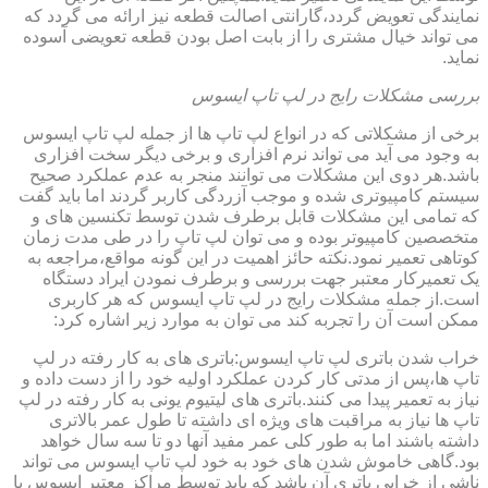
نمایندگی تعویض گردد،گارانتی اصالت قطعه نیز ارائه می گردد که
می تواند خیال مشتری را از بابت اصل بودن قطعه تعویضی آسوده
نماید.
بررسی مشکلات رایج در لپ تاپ ایسوس
برخی از مشکلاتی که در انواع لپ تاپ ها از جمله لپ تاپ ایسوس
به وجود می آید می تواند نرم افزاری و برخی دیگر سخت افزاری
باشد.هر دوی این مشکلات می توانند منجر به عدم عملکرد صحیح
سیستم کامپیوتری شده و موجب آزردگی کاربر گردند اما باید گفت
که تمامی این مشکلات قابل برطرف شدن توسط تکنسین های و
متخصصین کامپیوتر بوده و می توان لپ تاپ را در طی مدت زمان
کوتاهی تعمیر نمود.نکته حائز اهمیت در این گونه مواقع،مراجعه به
یک تعمیرکار معتبر جهت بررسی و برطرف نمودن ایراد دستگاه
است.از جمله مشکلات رایج در لپ تاپ ایسوس که هر کاربری
ممکن است آن را تجربه کند می توان به موارد زیر اشاره کرد:
خراب شدن باتری لپ تاپ ایسوس:باتری های به کار رفته در لپ
تاپ ها،پس از مدتی کار کردن عملکرد اولیه خود را از دست داده و
نیاز به تعمیر پیدا می کنند.باتری های لیتیوم یونی به کار رفته در لپ
تاپ ها نیاز به مراقبت های ویژه ای داشته تا طول عمر بالاتری
داشته باشند اما به طور کلی عمر مفید آنها دو تا سه سال خواهد
بود.گاهی خاموش شدن های خود به خود لپ تاپ ایسوس می تواند
ناشی از خرابی باتری آن باشد که باید توسط مراکز معتبر ایسوس با