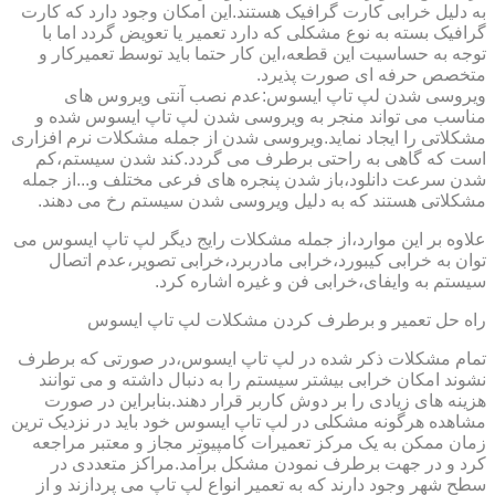
به دلیل خرابی کارت گرافیک هستند.این امکان وجود دارد که کارت
گرافیک بسته به نوع مشکلی که دارد تعمیر یا تعویض گردد اما با
توجه به حساسیت این قطعه،این کار حتما باید توسط تعمیرکار و
متخصص حرفه ای صورت پذیرد.
ویروسی شدن لپ تاپ ایسوس:عدم نصب آنتی ویروس های
مناسب می تواند منجر به ویروسی شدن لپ تاپ ایسوس شده و
مشکلاتی را ایجاد نماید.ویروسی شدن از جمله مشکلات نرم افزاری
است که گاهی به راحتی برطرف می گردد.کند شدن سیستم،کم
شدن سرعت دانلود،باز شدن پنجره های فرعی مختلف و...از جمله
مشکلاتی هستند که به دلیل ویروسی شدن سیستم رخ می دهند.
علاوه بر این موارد،از جمله مشکلات رایج دیگر لپ تاپ ایسوس می
توان به خرابی کیبورد،خرابی مادربرد،خرابی تصویر،عدم اتصال
سیستم به وایفای،خرابی فن و غیره اشاره کرد.
راه حل تعمیر و برطرف کردن مشکلات لپ تاپ ایسوس
تمام مشکلات ذکر شده در لپ تاپ ایسوس،در صورتی که برطرف
نشوند امکان خرابی بیشتر سیستم را به دنبال داشته و می توانند
هزینه های زیادی را بر دوش کاربر قرار دهند.بنابراین در صورت
مشاهده هرگونه مشکلی در لپ تاپ ایسوس خود باید در نزدیک ترین
زمان ممکن به یک مرکز تعمیرات کامپیوتر مجاز و معتبر مراجعه
کرد و در جهت برطرف نمودن مشکل برآمد.مراکز متعددی در
سطح شهر وجود دارند که به تعمیر انواع لپ تاپ می پردازند و از