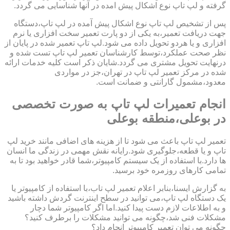
گرفته و لپ تاپ نوع اشکال پیش امده در آنها شناسایی می گردد.
پس از تشخیص لپ تاپ نوع اشکال پیش آمده در لپ تاپ،دستگاه
جهت دریافت تعمیر،به یکی از دو پارت تعمیر سخت افزاری یا نرم
افزاری و یا هردو تحویل داده می شود.لپ تاپ تعمیر شده در پایان از
نظر صحت عملکرد،توسط کارشناسان تعمیر لپ تاپ تست شده و
درنهایت تحویل مشتری می گردد.شایان ذکر است کلیه خدمات ارائه
شده در مرکز تعمیر لپ تاپ در تهران،جز در مواردی
معدود،مشمول گارانتی و ضمانت است.
انجام تعمیرات لپ تاپ به صورت تخصصی
در بوعلی،منطقه بوعلی
تعمیر لپ تاپ باعث می شود تا از هزینه های اضافی مانند خرید لپ
تاپ و یا قطعه،جلوگیری شود.رایانه نقش مهمی در زندگی ما انسان
ها دارد.با استفاده از یک سیستم کامپیوتر،شما قادر خواهید بود تا به
تمامی کارهای روزمره خود برسید.
به گزارش ایسنا،بنابر اعلام تعمیر لپ تاب،با استفاده از کامپیوتر یا
یک دستگاه لپ تاپ،می توانید در سطح اینترنت گردش داشته باشید
و به اطلاعات لازم دست پیدا کنید.اما اگر کامپیوتر شما دچار
مشکلات فنی شد،چگونه می توانید مشکلات را برطرف کنید؟
چگونه می توان تعمیر کامپیوتر انجام داد؟