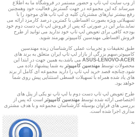
از وب سایت لپ تاپ و حضور مستمر در فروشگاه ما به اطلاع
میرساند که این مجموعه در جهت گسترش فعالیت خود وهمچنین
رفع بیشتر نیازهای مشتریان کلیه ی لپ تاپ های موجود را با
تسهیلاتی ویژه بصورت اقساطی با کمترین درصد کارمزد ارائه می
نماید.بنابر این در صورتی که پس از فروش لپ تاپ دست دوم خود
بودجه کافی برای تعویض لپ تاپ خود ندارید می توانید از طرح
فروش اقساطی مهندسین کامپیوتر بهرمند شوید.
طبق تحقیقات و تجربیات عملی کارشناسان زبده مهندسین
کامپیوتر،سهم بزرگی از بازار لپ تاپ ایران متعلق به برند های
ASUS-LENOVO-ACER
می باشد،به همین جهت در ابتدا این
محصولات توسط
مهندسین کامپیوتر
به شما پیشنهاد داده می
شود.چنانچه قصد خرید لپ تاپ را دارید مجموعه ای کامل از برند
های یاد شده همراه با تسهیلات قسطی استثنایی پیش روی شما
خواهد بود.
طرح تعویض لپ تاپ دست دوم با لپ تاپ نو یکی از پنل های
اختصاصی ارائه شده توسط
مهندسین کامپیوتر
است که پس از
بررسی های فراوان بوسیله کارشناسان مجموعه و با هدف مشتری
مداری اجرا شده است.
بد