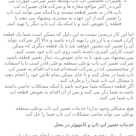
تعمیرات تخصصی لپ تاپ،توسط کمتر شرکتی صورت می
گیرد.در اکثر مواقع،مغازه ها و شرکت های تعمیرات لپ
تاپ،قادر به تعمیر قطعه نیستند و یا اینکه نمی توانند لپ تاپ
را تعمیر کنند.از این جهت به مشتری پیشنهاد می دهند تا
قطعه را تعویض کنند و یا اینکه یک لپ تاپ دیگر را تهیه کنند.
اما این کار درستی نیست.به این دلیل که ممکن است شما یک قطعه
گران قیمت و با ارزش را تهیه کرده باشید و حالا اگر شرکت نتواند
آن را تعمیر کند،مجبور خواهید شد تا یک قطعه دیگری که ممکن
است کارایی کمتری داشته باشد،روی لپ تاپ خود نصب کنید.
پس پیشنهاد می شود تا به جای تعویض،به دنبال تعمیر قطعه باشید.
شرکت تعمیر لپ تاب بوعلی،منطقه بوعلی،قادر است تا با استفاده
از متخصصینی که در شرکت استخدام شده اند،اقدام به تعمیر لپ
تاپ شما در محل کنند و تا جای ممکن،تمام تلاش خود را انجام دهند
تا مشکل لپ تاپ شما را برطرف کنند.
اگر قطعه دستگاه شما سوخته باشد یا اینکه مشکلات خاصی داشته
باشد،به شما ذکر می کنند و پس از آن اقدام به تعویض قطعه لپ
تاپ شما می کنند.
هیچ مشکلی وجود ندارد! خدمات تعمیر لپ تاب بوعلی،منطقه
بوعلی می تواند تمامی مشکلات لپ تاپ شما را حل کند.
خدمات تعمیر لپ تاپ و کامپیوتر در محل
تعمیر لپ تاپ تخصص خاص خود دارد.جهت انجام تعمیرات لپ