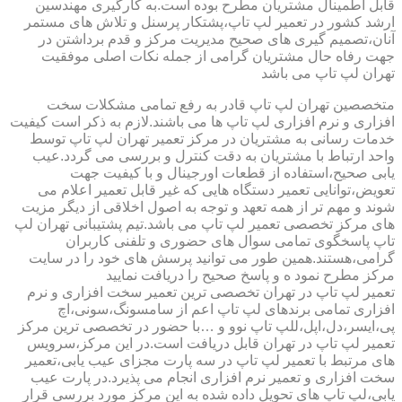
قابل اطمینال مشتریان مطرح بوده است.به کارگیری مهندسین
ارشد کشور در تعمیر لپ تاپ،پشتکار پرسنل و تلاش های مستمر
آنان،تصمیم گیری های صحیح مدیریت مرکز و قدم برداشتن در
جهت رفاه حال مشتریان گرامی از جمله نکات اصلی موفقیت
تهران لپ تاپ می باشد
متخصصین تهران لپ تاپ قادر به رفع تمامی مشکلات سخت
افزاری و نرم افزاری لپ تاپ ها می باشند.لازم به ذکر است کیفیت
خدمات رسانی به مشتریان در مرکز تعمیر تهران لپ تاپ توسط
واحد ارتباط با مشتریان به دقت کنترل و بررسی می گردد.عیب
یابی صحیح،استفاده از قطعات اورجینال و با کیفیت جهت
تعویض،توانایی تعمیر دستگاه هایی که غیر قابل تعمیر اعلام می
شوند و مهم تر از همه تعهد و توجه به اصول اخلاقی از دیگر مزیت
های مرکز تخصصی تعمیر لپ تاپ می باشد.تیم پشتیبانی تهران لپ
تاپ پاسخگوی تمامی سوال های حضوری و تلفنی کاربران
گرامی،هستند.همین طور می توانید پرسش های خود را در سایت
مرکز مطرح نمود ه و پاسخ صحیح را دریافت نمایید
تعمیر لپ تاپ در تهران تخصصی ترین تعمیر سخت افزاری و نرم
افزاری تمامی برندهای لپ تاپ اعم از سامسونگ،سونی،اچ
پی،ایسر،دل،اپل،للپ تاپ نوو و …با حضور در تخصصی ترین مرکز
تعمیر لپ تاپ در تهران قابل دریافت است.در این مرکز،سرویس
های مرتبط با تعمیر لپ تاپ در سه پارت مجزای عیب یابی،تعمیر
سخت افزاری و تعمیر نرم افزاری انجام می پذیرد.در پارت عیب
یابی،لپ تاپ های تحویل داده شده به این مرکز مورد بررسی قرار