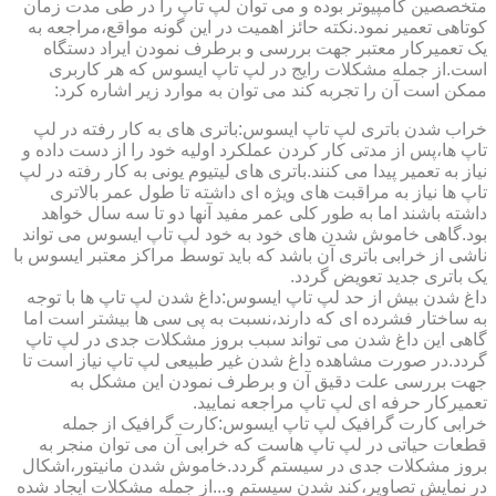
متخصصین کامپیوتر بوده و می توان لپ تاپ را در طی مدت زمان
کوتاهی تعمیر نمود.نکته حائز اهمیت در این گونه مواقع،مراجعه به
یک تعمیرکار معتبر جهت بررسی و برطرف نمودن ایراد دستگاه
است.از جمله مشکلات رایج در لپ تاپ ایسوس که هر کاربری
ممکن است آن را تجربه کند می توان به موارد زیر اشاره کرد:
خراب شدن باتری لپ تاپ ایسوس:باتری های به کار رفته در لپ
تاپ ها،پس از مدتی کار کردن عملکرد اولیه خود را از دست داده و
نیاز به تعمیر پیدا می کنند.باتری های لیتیوم یونی به کار رفته در لپ
تاپ ها نیاز به مراقبت های ویژه ای داشته تا طول عمر بالاتری
داشته باشند اما به طور کلی عمر مفید آنها دو تا سه سال خواهد
بود.گاهی خاموش شدن های خود به خود لپ تاپ ایسوس می تواند
ناشی از خرابی باتری آن باشد که باید توسط مراکز معتبر ایسوس با
یک باتری جدید تعویض گردد.
داغ شدن بیش از حد لپ تاپ ایسوس:داغ شدن لپ تاپ ها با توجه
به ساختار فشرده ای که دارند،نسبت به پی سی ها بیشتر است اما
گاهی این داغ شدن می تواند سبب بروز مشکلات جدی در لپ تاپ
گردد.در صورت مشاهده داغ شدن غیر طبیعی لپ تاپ نیاز است تا
جهت بررسی علت دقیق آن و برطرف نمودن این مشکل به
تعمیرکار حرفه ای لپ تاپ مراجعه نمایید.
خرابی کارت گرافیک لپ تاپ ایسوس:کارت گرافیک از جمله
قطعات حیاتی در لپ تاپ هاست که خرابی آن می توان منجر به
بروز مشکلات جدی در سیستم گردد.خاموش شدن مانیتور،اشکال
در نمایش تصاویر،کند شدن سیستم و...از جمله مشکلات ایجاد شده