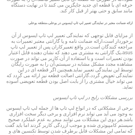
حرفه ای با قطعه ای جدید جایگزین می کنند تا در نهایت دستگاه
مانند سابق و حتی بهتر از قبل کار کند.
ارائه ضمانت معتبر در نمایندگی تعمیر لپ تاپ ایسوس در بوعلی،منطقه بوعلی
از مزایای قابل توجهی که نمایندگی تعمیر لپ تاپ ایسوس از آن
برخوردار است،ارائه ضمانت نامه و یا گارانتی معتبر تعمیرات به
مراجعه کنندگان است.در واقع تعمیرکاران پس از تعمیر لپ تاپ
asus،یک گارانتی به مشتری می دهند که نشان دهنده قابل اعتبار
بودن تعمیرات است و با استفاده از آن،کاربر می تواند در صورت
مشاهده مجدد مشکل مشابه در سیستم،آن را به صورت رایگان
توسط این نمایندگی تعمیر نماید.همچنین اگر قطعه ای در این
نمایندگی تعویض گردد،گارانتی اصالت قطعه نیز ارائه می گردد که
می تواند خیال مشتری را از بابت اصل بودن قطعه تعویضی آسوده
نماید.
بررسی مشکلات رایج در لپ تاپ ایسوس
برخی از مشکلاتی که در انواع لپ تاپ ها از جمله لپ تاپ ایسوس
به وجود می آید می تواند نرم افزاری و برخی دیگر سخت افزاری
باشد.هر دوی این مشکلات می توانند منجر به عدم عملکرد صحیح
سیستم کامپیوتری شده و موجب آزردگی کاربر گردند اما باید گفت
که تمامی این مشکلات قابل برطرف شدن توسط تکنسین های و