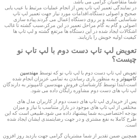
شما متقاضیان گرامی می باشد.
در نمایندگی تعمیر لپ تاپ پس از انجام عملیات مرتبط با عیب یابی
صحیح و اصولی دستگاه،اقدامات مورد نیاز جهت تعمیر لپ تاپ
شناسایی گشته و بر روی دستگاه اِعمال می گردند.پیاده سازی
اصولی و گام به گام مراحل تعمیر در این مرکز،سبب گشته تا غالب
اشکالات ایجاد شده در این دستگاه ها مرتفع گشته و لپ تاپ ها
کیفیت اولیه خویش را بازیابند.
تعویض لپ تاپ دست دوم با لپ تاپ نو
چیست؟
تعویض لپ تاپ دست دوم با لپ تاپ نو که توسط
مهندسین
کامپیوتر
و به منظور یاری رساندن به تمامی عزیزان انجام شده
است،ابتدا توسط کارشناسان فروش مهندسین کامپیوتر به دارندگان
لپ تاپ های دست دوم مشاوره رایگان داده می شود.
پس از خریداری لپ تاپ های دست دوم از کاربران مدل های
مختلفی از لپ تاپ های موجود در بازار متناسب با نیاز و میزان
بودجه اختصاصی،به شما پیشنهاد داده می شود.طبیعی است که این
طرح کاملا به نفع مشتری و در جهت رضایتمندی ایشان ایجاد شده
است.
همچنین ضمن تقدیر از شما مشتریان گرامی جهت بازدید روز افزون