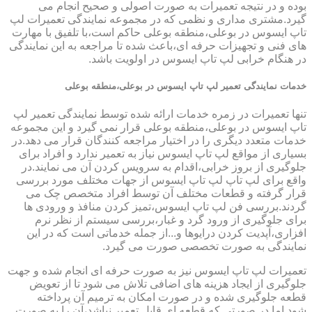
بوده و در نتیجه تعمیرات به صورت اصولی و صحیح انجام می
گیرد.مشتری مداری و نظمی که در مجموعه نمایندگی تعمیرات لپ
تاپ ایسوس در بوعلی،منطقه بوعلی حاکم است،با تلفیق با مهارت
های فنی و تجهیزات حرفه ای،باعث شده تا مراجعه به این نمایندگی
در هنگام خرابی لپ تاپ ایسوس در اولویت باشد.
خدمات نمایندگی تعمیر لپ تاپ ایسوس در بوعلی،منطقه بوعلی
تنها تعمیرات در زمره خدمات ارائه شده توسط نمایندگی تعمیر لپ
تاپ ایسوس در بوعلی،منطقه بوعلی قرار نمی گیرد و این مجموعه
خدمات متعدد دیگری را در اختیار مراجعه کنندگان قرار می دهد.در
بسیاری از مواقع لپ تاپ ایسوس نیاز به تعمیر ندارد و افراد برای
جلوگیری از بروز خرابی،اقدام به سرویس کردن آن می نمایند.در
واقع برای لپ تاپ لپ تاپ ایسوس از جهات مختلف مورد بررسی
قرار گرفته و قطعات مختلف آن توسط افراد متخصص چک می
گردند.بررسی فن لپ تاپ ایسوس،تمیز کردن منافذ و ورودی ها
برای جلوگیری از ورود گرد و غبار،بررسی سیستم از نظر نرم
افزاری،آپدیت کردن درایوها و...از جمله خدماتی است که در این
نمایندگی به صورت تخصصی صورت می گیرد.
تعمیرات لپ تاپ ایسوس نیز به صورت حرفه ای انجام شده و جهت
جلوگیری از ایجاد هزینه های اضافی تلاش می شود تا از تعویض
قطعه جلوگیری شده و در صورت امکان به ترمیم آن پرداخته
شود.اما در صورتی که قطعه ای قابل تعمیر نباشد،آن را به صورت