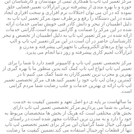
مرکز تعمیر لپ تاپ،با همکاری تیمی از مهندسان و کارشناسان این
حوزه و با بهره مندی از پیشرفته ترین ابزارآلات تعمیر،فضایی خلق
نموده که در آن می توان اختلالات نرم افزاری و سخت افزاری ایجاد
شده در این دستگاه را رفع و برطرف نمود.مرکز تعمیر لپ تاپ به
دلیل اطمینان از تبحر و دانش کادر فنی خویش تمامی خدمات ارائه
شده در این مرکز را ضمانت و گارانتی نموده است.گارانتی خدمات
ارائه شده در مرکز تعمیر لپ تاپ به دلیل اطمینان از تخصص و تبحر
کارشناسان حاضر در آن است.در این مرکز،تعمیر لپ تاپ و الپ
تاپ نواع بردهای الکترونیکی با تجهیزاتی پیشرفته و مدرن و
ابزارآلات لحیم کاری پیشرفته و روز دنیا انجام می پذیرد.
مرکز تخصصی تعمیر لپ تاپ و کامپیوتر قصد دارد تا شما را برای
تعمیر لپ تاپ انواع لپ تاپ کمک کند.بدین منظور ما با بهره گیری از
بهترین و مجرب ترین تعمیرکاران به شما کمک می کنیم تا در
کمترین زمان لپ تاپ خود را تعمیر کنید.هدف مرکز تخصصی تعمیر
لپ تاپ ارائه ی بهترین خدمات و جلب رضایت شما مردم گرامی
است.
ما سالهاست بر پایه ی دو اصل تعهد و تضمین کیفیت به خدمت
رسانی به شما می پردازیم.مرکز تخصصی تعمیر لپ تاپ دارای
بخش های مختلفی است که هریک از بخش ها متخصصان مربوط به
خود را دارد و به مدرن ترین امکانات مجهز شده است.در راستای
آسودگی خیال شما گرامیان این مرکز برای تعمیر تخصصی لپ تاپ
تنها از قطعات اورجینال استفاده می کند.تضمین کیفیت ما رضایت