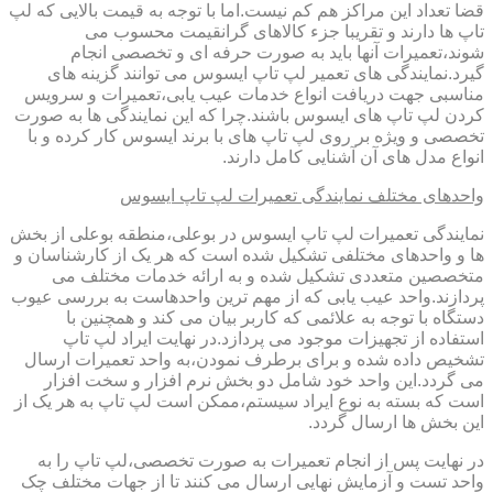
قضا تعداد این مراکز هم کم نیست.اما با توجه به قیمت بالایی که لپ
تاپ ها دارند و تقریبا جزء کالاهای گرانقیمت محسوب می
شوند،تعمیرات آنها باید به صورت حرفه ای و تخصصی انجام
گیرد.نمایندگی های تعمیر لپ تاپ ایسوس می توانند گزینه های
مناسبی جهت دریافت انواع خدمات عیب یابی،تعمیرات و سرویس
کردن لپ تاپ های ایسوس باشند.چرا که این نمایندگی ها به صورت
تخصصی و ویژه بر روی لپ تاپ های با برند ایسوس کار کرده و با
انواع مدل های آن آشنایی کامل دارند.
واحدهای مختلف نمایندگی تعمیرات لپ تاپ ایسوس
نمایندگی تعمیرات لپ تاپ ایسوس در بوعلی،منطقه بوعلی از بخش
ها و واحدهای مختلفی تشکیل شده است که هر یک از کارشناسان و
متخصصین متعددی تشکیل شده و به ارائه خدمات مختلف می
پردازند.واحد عیب یابی که از مهم ترین واحدهاست به بررسی عیوب
دستگاه با توجه به علائمی که کاربر بیان می کند و همچنین با
استفاده از تجهیزات موجود می پردازد.در نهایت ایراد لپ تاپ
تشخیص داده شده و برای برطرف نمودن،به واحد تعمیرات ارسال
می گردد.این واحد خود شامل دو بخش نرم افزار و سخت افزار
است که بسته به نوع ایراد سیستم،ممکن است لپ تاپ به هر یک از
این بخش ها ارسال گردد.
در نهایت پس از انجام تعمیرات به صورت تخصصی،لپ تاپ را به
واحد تست و آزمایش نهایی ارسال می کنند تا از جهات مختلف چک