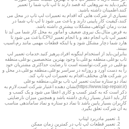
بگیرد،باید به نیروهایی که قصد دارند تا لپ تاپ شما را تعمیر
کنند،اطمینان داشته باشید.
بسیاری از شرکت هایی که اقدام به تعمیرات لپ تاپ در محل می
کنند،کیفیت کار پایینی دارند و باعث می شود تا لپ تاپ شما در
مدت زمان کوتاهی،مشکلات بیشتری داشته باشد.
به فرض مثال،یک نیروی ضعیف و آماتور به محل کار شما می آید تا
تعمیر لپ تاپ انجام دهد و با انجام تعمیر CPU،باعث می شود تا
هارد شما دچار مشکل شود و یا اینکه قطعات مهمی مانند رم،آسیب
ببینند.
بنابراین،باید از استخدام اینگونه افراد،پرهیز کنید.خدمات تعمیر لپ
تاب بوعلی،منطقه بوعلی،با وجود بهترین متخصصین بوعلی،منطقه
بوعلیی در شرکت،توانسته است تا رضایت حداکثری مشتریان خود
را به دست آورد و روزانه در سراسر بوعلی،منطقه بوعلی،در محل و
در شرکت های مختلف،اقدام به تعمیرات لپ تاپ کند.
نماد دو ستاره سایت تعمیر لپ تاب بوعلی،منطقه بوعلی
(https://www.lap-repair.ir)نشان دهنده اعتبار شرکت است.لازم به
ذکر است که به کمتر کسب و کاری اعطا می شود و یک کسب و
کار باید اعتبار بسیار زیادی داشته باشد و همچنین میزان نارضایتی
کاربران بسیار پایین باشد تا نماد دو ستاره و نماد ساماندهی مناسب
به آن شرکت تعلق بگیرد.
تعمیر مادربرد لپتاپ
تعمیر قطعات لپ تاپ در کمترین زمان ممکن