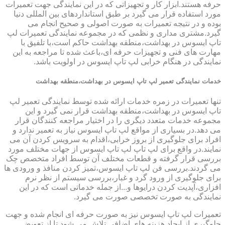
حرفه هستند.ابزار کار و تجهیزاتی که در این نمایندگی جهت تعمیرات
مورد استفاده قرار می گیرد بر طبق استانداردهای بین المللی دنیا
بوده و در نتیجه تعمیرات به صورت اصولی و صحیح انجام می
گیرد.مشتری مداری و نظمی که در مجموعه نمایندگی تعمیرات لپ
تاپ ایسوس در بهداشت،منطقه بهداشت حاکم است،با تلفیق با
مهارت های فنی و تجهیزات حرفه ای،باعث شده تا مراجعه به این
نمایندگی در هنگام خرابی لپ تاپ ایسوس در اولویت باشد.
خدمات نمایندگی تعمیر لپ تاپ ایسوس در بهداشت،منطقه بهداشت
تنها تعمیرات در زمره خدمات ارائه شده توسط نمایندگی تعمیر لپ
تاپ ایسوس در بهداشت،منطقه بهداشت قرار نمی گیرد و این
مجموعه خدمات متعدد دیگری را در اختیار مراجعه کنندگان قرار
می دهد.در بسیاری از مواقع لپ تاپ ایسوس نیاز به تعمیر ندارد و
افراد برای جلوگیری از بروز خرابی،اقدام به سرویس کردن آن می
نمایند.در واقع برای لپ تاپ لپ تاپ ایسوس از جهات مختلف مورد
بررسی قرار گرفته و قطعات مختلف آن توسط افراد متخصص چک
می گردند.بررسی فن لپ تاپ ایسوس،تمیز کردن منافذ و ورودی ها
برای جلوگیری از ورود گرد و غبار،بررسی سیستم از نظر نرم
افزاری،آپدیت کردن درایوها و...از جمله خدماتی است که در این
نمایندگی به صورت تخصصی صورت می گیرد.
تعمیرات لپ تاپ ایسوس نیز به صورت حرفه ای انجام شده و جهت
جلوگیری از ایجاد هزینه های اضافی تلاش می شود تا از تعویض