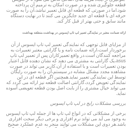
قطعه جلوگیری شده و در صورت امکان به ترمیم آن پرداخته
شود.اما در صورتی که قطعه ای قابل تعمیر نباشد،آن را به صورت
حرفه ای با قطعه ای جدید جایگزین می کنند تا در نهایت دستگاه
مانند سابق و حتی بهتر از قبل کار کند.
ارائه ضمانت معتبر در نمایندگی تعمیر لپ تاپ ایسوس در بهداشت،منطقه بهداشت
از مزایای قابل توجهی که نمایندگی تعمیر لپ تاپ ایسوس از آن
برخوردار است،ارائه ضمانت نامه و یا گارانتی معتبر تعمیرات به
مراجعه کنندگان است.در واقع تعمیرکاران پس از تعمیر لپ تاپ
asus،یک گارانتی به مشتری می دهند که نشان دهنده قابل اعتبار
بودن تعمیرات است و با استفاده از آن،کاربر می تواند در صورت
مشاهده مجدد مشکل مشابه در سیستم،آن را به صورت رایگان
توسط این نمایندگی تعمیر نماید.همچنین اگر قطعه ای در این
نمایندگی تعویض گردد،گارانتی اصالت قطعه نیز ارائه می گردد که
می تواند خیال مشتری را از بابت اصل بودن قطعه تعویضی آسوده
نماید.
بررسی مشکلات رایج در لپ تاپ ایسوس
برخی از مشکلاتی که در انواع لپ تاپ ها از جمله لپ تاپ ایسوس
به وجود می آید می تواند نرم افزاری و برخی دیگر سخت افزاری
باشد.هر دوی این مشکلات می توانند منجر به عدم عملکرد صحیح