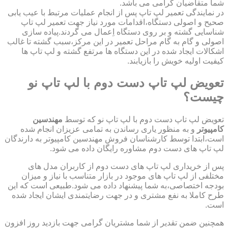
شما متقاضیان گرامی می باشد.
در نمایندگی تعمیر لپ تاپ پس از انجام عملیات مرتبط با عیب یابی
صحیح و اصولی دستگاه،اقدامات مورد نیاز جهت تعمیر لپ تاپ
شناسایی گشته و بر روی دستگاه اِعمال می گردند.پیاده سازی
اصولی و گام به گام مراحل تعمیر در این مرکز،سبب گشته تا غالب
اشکالات ایجاد شده در این دستگاه ها مرتفع گشته و لپ تاپ ها
کیفیت اولیه خویش را بازیابند.
تعویض لپ تاپ دست دوم با لپ تاپ نو
چیست؟
تعویض لپ تاپ دست دوم با لپ تاپ نو که توسط
مهندسین
کامپیوتر
و به منظور یاری رساندن به تمامی عزیزان انجام شده
است،ابتدا توسط کارشناسان فروش مهندسین کامپیوتر به دارندگان
لپ تاپ های دست دوم مشاوره رایگان داده می شود.
پس از خریداری لپ تاپ های دست دوم از کاربران مدل های
مختلفی از لپ تاپ های موجود در بازار متناسب با نیاز و میزان
بودجه اختصاصی،به شما پیشنهاد داده می شود.طبیعی است که این
طرح کاملا به نفع مشتری و در جهت رضایتمندی ایشان ایجاد شده
است.
همچنین ضمن تقدیر از شما مشتریان گرامی جهت بازدید روز افزون