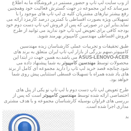
از وب سایت لپ تاپ و حضور مستمر در فروشگاه ما به اطلاع
میرساند که این مجموعه در جهت گسترش فعالیت خود وهمچنین
رفع بیشتر نیازهای مشتریان کلیه ی لپ تاپ های موجود را با
تسهیلاتی ویژه بصورت اقساطی با کمترین درصد کارمزد ارائه می
نماید.بنابر این در صورتی که پس از فروش لپ تاپ دست دوم خود
بودجه کافی برای تعویض لپ تاپ خود ندارید می توانید از طرح
فروش اقساطی مهندسین کامپیوتر بهرمند شوید.
طبق تحقیقات و تجربیات عملی کارشناسان زبده مهندسین
کامپیوتر،سهم بزرگی از بازار لپ تاپ ایران متعلق به برند های
ASUS-LENOVO-ACER
می باشد،به همین جهت در ابتدا این
محصولات توسط
مهندسین کامپیوتر
به شما پیشنهاد داده می
شود.چنانچه قصد خرید لپ تاپ را دارید مجموعه ای کامل از برند
های یاد شده همراه با تسهیلات قسطی استثنایی پیش روی شما
خواهد بود.
طرح تعویض لپ تاپ دست دوم با لپ تاپ نو یکی از پنل های
اختصاصی ارائه شده توسط
مهندسین کامپیوتر
است که پس از
بررسی های فراوان بوسیله کارشناسان مجموعه و با هدف مشتری
مداری اجرا شده است.
بد