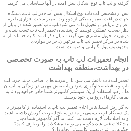
گرفته و لپ تاپ نوع اشکال پیش امده در آنها شناسایی می گردد.
پس از تشخیص لپ تاپ نوع اشکال پیش آمده در لپ تاپ،دستگاه
جهت دریافت تعمیر،به یکی از دو پارت تعمیر سخت افزاری یا نرم
افزاری و یا هردو تحویل داده می شود.لپ تاپ تعمیر شده در پایان از
نظر صحت عملکرد،توسط کارشناسان تعمیر لپ تاپ تست شده و
درنهایت تحویل مشتری می گردد.شایان ذکر است کلیه خدمات ارائه
شده در مرکز تعمیر لپ تاپ در تهران،جز در مواردی
معدود،مشمول گارانتی و ضمانت است.
انجام تعمیرات لپ تاپ به صورت تخصصی
در بهداشت،منطقه بهداشت
تعمیر لپ تاپ باعث می شود تا از هزینه های اضافی مانند خرید لپ
تاپ و یا قطعه،جلوگیری شود.رایانه نقش مهمی در زندگی ما انسان
ها دارد.با استفاده از یک سیستم کامپیوتر،شما قادر خواهید بود تا به
تمامی کارهای روزمره خود برسید.
به گزارش ایسنا،بنابر اعلام تعمیر لپ تاب،با استفاده از کامپیوتر یا
یک دستگاه لپ تاپ،می توانید در سطح اینترنت گردش داشته باشید
و به اطلاعات لازم دست پیدا کنید.اما اگر کامپیوتر شما دچار
مشکلات فنی شد،چگونه می توانید مشکلات را برطرف کنید؟
چگونه می توان تعمیر کامپیوتر انجام داد؟