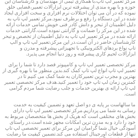
مرکز تعمیر لپ تاپ،با همکاری تیمی از مهندسان و کارشناسان این
حوزه و با بهره مندی از پیشرفته ترین ابزارآلات تعمیر،فضایی خلق
نموده که در آن می توان اختلالات نرم افزاری و سخت افزاری ایجاد
شده در این دستگاه را رفع و برطرف نمود.مرکز تعمیر لپ تاپ به
دلیل اطمینان از تبحر و دانش کادر فنی خویش تمامی خدمات ارائه
شده در این مرکز را ضمانت و گارانتی نموده است.گارانتی خدمات
ارائه شده در مرکز تعمیر لپ تاپ به دلیل اطمینان از تخصص و تبحر
کارشناسان حاضر در آن است.در این مرکز،تعمیر لپ تاپ و الپ
تاپ نواع بردهای الکترونیکی با تجهیزاتی پیشرفته و مدرن و
ابزارآلات لحیم کاری پیشرفته و روز دنیا انجام می پذیرد.
مرکز تخصصی تعمیر لپ تاپ و کامپیوتر قصد دارد تا شما را برای
تعمیر لپ تاپ انواع لپ تاپ کمک کند.بدین منظور ما با بهره گیری از
بهترین و مجرب ترین تعمیرکاران به شما کمک می کنیم تا در
کمترین زمان لپ تاپ خود را تعمیر کنید.هدف مرکز تخصصی تعمیر
لپ تاپ ارائه ی بهترین خدمات و جلب رضایت شما مردم گرامی
است.
ما سالهاست بر پایه ی دو اصل تعهد و تضمین کیفیت به خدمت
رسانی به شما می پردازیم.مرکز تخصصی تعمیر لپ تاپ دارای
بخش های مختلفی است که هریک از بخش ها متخصصان مربوط به
خود را دارد و به مدرن ترین امکانات مجهز شده است.در راستای
آسودگی خیال شما گرامیان این مرکز برای تعمیر تخصصی لپ تاپ
تنها از قطعات اورجینال استفاده می کند.تضمین کیفیت ما رضایت