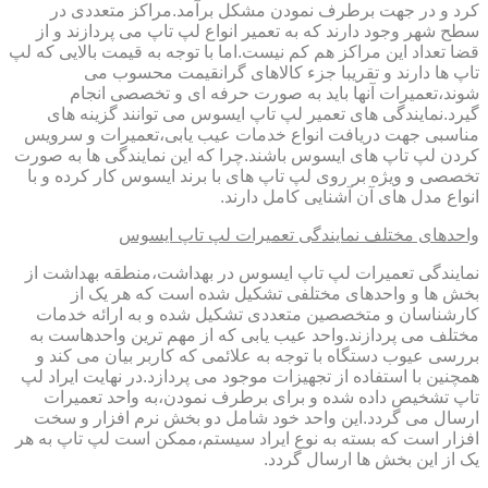
کرد و در جهت برطرف نمودن مشکل برآمد.مراکز متعددی در
سطح شهر وجود دارند که به تعمیر انواع لپ تاپ می پردازند و از
قضا تعداد این مراکز هم کم نیست.اما با توجه به قیمت بالایی که لپ
تاپ ها دارند و تقریبا جزء کالاهای گرانقیمت محسوب می
شوند،تعمیرات آنها باید به صورت حرفه ای و تخصصی انجام
گیرد.نمایندگی های تعمیر لپ تاپ ایسوس می توانند گزینه های
مناسبی جهت دریافت انواع خدمات عیب یابی،تعمیرات و سرویس
کردن لپ تاپ های ایسوس باشند.چرا که این نمایندگی ها به صورت
تخصصی و ویژه بر روی لپ تاپ های با برند ایسوس کار کرده و با
انواع مدل های آن آشنایی کامل دارند.
واحدهای مختلف نمایندگی تعمیرات لپ تاپ ایسوس
نمایندگی تعمیرات لپ تاپ ایسوس در بهداشت،منطقه بهداشت از
بخش ها و واحدهای مختلفی تشکیل شده است که هر یک از
کارشناسان و متخصصین متعددی تشکیل شده و به ارائه خدمات
مختلف می پردازند.واحد عیب یابی که از مهم ترین واحدهاست به
بررسی عیوب دستگاه با توجه به علائمی که کاربر بیان می کند و
همچنین با استفاده از تجهیزات موجود می پردازد.در نهایت ایراد لپ
تاپ تشخیص داده شده و برای برطرف نمودن،به واحد تعمیرات
ارسال می گردد.این واحد خود شامل دو بخش نرم افزار و سخت
افزار است که بسته به نوع ایراد سیستم،ممکن است لپ تاپ به هر
یک از این بخش ها ارسال گردد.