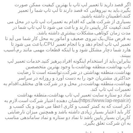
اگر قصد دارید تا تعمیر لپ تاپ با بهترین کیفیت ممکن صورت
بگیرد،باید به نیروهایی که قصد دارند تا لپ تاپ شما را تعمیر
کنند،اطمینان داشته باشید.
بسیاری از شرکت هایی که اقدام به تعمیرات لپ تاپ در محل می
کنند،کیفیت کار پایینی دارند و باعث می شود تا لپ تاپ شما در
مدت زمان کوتاهی،مشکلات بیشتری داشته باشد.
به فرض مثال،یک نیروی ضعیف و آماتور به محل کار شما می آید تا
تعمیر لپ تاپ انجام دهد و با انجام تعمیر CPU،باعث می شود تا
هارد شما دچار مشکل شود و یا اینکه قطعات مهمی مانند رم،آسیب
ببینند.
بنابراین،باید از استخدام اینگونه افراد،پرهیز کنید.خدمات تعمیر لپ
تاب بهداشت،منطقه بهداشت،با وجود بهترین متخصصین
بهداشت،منطقه بهداشتی در شرکت،توانسته است تا رضایت
حداکثری مشتریان خود را به دست آورد و روزانه در سراسر
بهداشت،منطقه بهداشت،در محل و در شرکت های مختلف،اقدام به
تعمیرات لپ تاپ کند.
نماد دو ستاره سایت تعمیر لپ تاب بهداشت،منطقه بهداشت
(https://www.lap-repair.ir)نشان دهنده اعتبار شرکت است.لازم به
ذکر است که به کمتر کسب و کاری اعطا می شود و یک کسب و
کار باید اعتبار بسیار زیادی داشته باشد و همچنین میزان نارضایتی
کاربران بسیار پایین باشد تا نماد دو ستاره و نماد ساماندهی مناسب
به آن شرکت تعلق بگیرد.