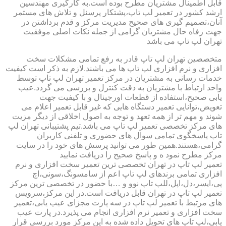
قابل اطمینال مشتریان مطرح بوده است.به کارگیری مهندسین
ارشد کشور در تعمیر لپ تاپ،پشتکار پرسنل و تلاش های مستمر
آنان،تصمیم گیری های صحیح مدیریت مرکز و قدم برداشتن در
جهت رفاه حال مشتریان گرامی از جمله نکات اصلی موفقیت
تهران لپ تاپ می باشد
متخصصین تهران لپ تاپ قادر به رفع تمامی مشکلات سخت
افزاری و نرم افزاری لپ تاپ ها می باشند.لازم به ذکر است کیفیت
خدمات رسانی به مشتریان در مرکز تعمیر تهران لپ تاپ توسط
واحد ارتباط با مشتریان به دقت کنترل و بررسی می گردد.عیب
یابی صحیح،استفاده از قطعات اورجینال و با کیفیت جهت
تعویض،توانایی تعمیر دستگاه هایی که غیر قابل تعمیر اعلام می
شوند و مهم تر از همه تعهد و توجه به اصول اخلاقی از دیگر مزیت
های مرکز تخصصی تعمیر لپ تاپ می باشد.تیم پشتیبانی تهران لپ
تاپ پاسخگوی تمامی سوال های حضوری و تلفنی کاربران
گرامی،هستند.همین طور می توانید پرسش های خود را در سایت
مرکز مطرح نمود ه و پاسخ صحیح را دریافت نمایید
تعمیر لپ تاپ در تهران تخصصی ترین تعمیر سخت افزاری و نرم
افزاری تمامی برندهای لپ تاپ اعم از سامسونگ،سونی،اچ
پی،ایسر،دل،اپل،للپ تاپ نوو و …با حضور در تخصصی ترین مرکز
تعمیر لپ تاپ در تهران قابل دریافت است.در این مرکز،سرویس
های مرتبط با تعمیر لپ تاپ در سه پارت مجزای عیب یابی،تعمیر
سخت افزاری و تعمیر نرم افزاری انجام می پذیرد.در پارت عیب
یابی،لپ تاپ های تحویل داده شده به این مرکز مورد بررسی قرار