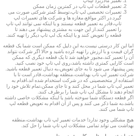
تعمیر مادربرد لپتاپ
تعمیر قطعات لپ تاپ در کمترین زمان ممکن
تعمیرات تخصصی لپ تاپ،توسط کمتر شرکتی صورت می
گیرد.در اکثر مواقع،مغازه ها و شرکت های تعمیرات لپ
تاپ،قادر به تعمیر قطعه نیستند و یا اینکه نمی توانند لپ تاپ
را تعمیر کنند.از این جهت به مشتری پیشنهاد می دهند تا
قطعه را تعویض کنند و یا اینکه یک لپ تاپ دیگر را تهیه کنند.
اما این کار درستی نیست.به این دلیل که ممکن است شما یک قطعه
گران قیمت و با ارزش را تهیه کرده باشید و حالا اگر شرکت نتواند
آن را تعمیر کند،مجبور خواهید شد تا یک قطعه دیگری که ممکن
است کارایی کمتری داشته باشد،روی لپ تاپ خود نصب کنید.
پس پیشنهاد می شود تا به جای تعویض،به دنبال تعمیر قطعه باشید.
شرکت تعمیر لپ تاب بهداشت،منطقه بهداشت،قادر است تا با
استفاده از متخصصینی که در شرکت استخدام شده اند،اقدام به
تعمیر لپ تاپ شما در محل کنند و تا جای ممکن،تمام تلاش خود را
انجام دهند تا مشکل لپ تاپ شما را برطرف کنند.
اگر قطعه دستگاه شما سوخته باشد یا اینکه مشکلات خاصی داشته
باشد،به شما ذکر می کنند و پس از آن اقدام به تعویض قطعه لپ
تاپ شما می کنند.
هیچ مشکلی وجود ندارد! خدمات تعمیر لپ تاب بهداشت،منطقه
بهداشت می تواند تمامی مشکلات لپ تاپ شما را حل کند.