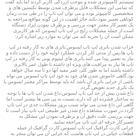
سیستم کامپیوتری شده و موجب آزردگی کاربر گردند اما باید گفت
که تمامی این مشکلات قابل برطرف شدن توسط تکنسین های و
متخصصین کامپیوتر بوده و می توان لپ تاپ را در طی مدت زمان
کوتاهی تعمیر نمود.نکته حائز اهمیت در این گونه مواقع،مراجعه به
یک تعمیرکار معتبر جهت بررسی و برطرف نمودن ایراد دستگاه
است.از جمله مشکلات رایج در لپ تاپ ایسوس که هر کاربری
ممکن است آن را تجربه کند می توان به موارد زیر اشاره کرد:
خراب شدن باتری لپ تاپ ایسوس:باتری های به کار رفته در لپ
تاپ ها،پس از مدتی کار کردن عملکرد اولیه خود را از دست داده و
نیاز به تعمیر پیدا می کنند.باتری های لیتیوم یونی به کار رفته در لپ
تاپ ها نیاز به مراقبت های ویژه ای داشته تا طول عمر بالاتری
داشته باشند اما به طور کلی عمر مفید آنها دو تا سه سال خواهد
بود.گاهی خاموش شدن های خود به خود لپ تاپ ایسوس می تواند
ناشی از خرابی باتری آن باشد که باید توسط مراکز معتبر ایسوس با
یک باتری جدید تعویض گردد.
داغ شدن بیش از حد لپ تاپ ایسوس:داغ شدن لپ تاپ ها با توجه
به ساختار فشرده ای که دارند،نسبت به پی سی ها بیشتر است اما
گاهی این داغ شدن می تواند سبب بروز مشکلات جدی در لپ تاپ
گردد.در صورت مشاهده داغ شدن غیر طبیعی لپ تاپ نیاز است تا
جهت بررسی علت دقیق آن و برطرف نمودن این مشکل به
تعمیرکار حرفه ای لپ تاپ مراجعه نمایید.
خرابی کارت گرافیک لپ تاپ ایسوس:کارت گرافیک از جمله
قطعات حیاتی در لپ تاپ هاست که خرابی آن می توان منجر به