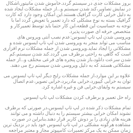
بروز مشکلات جدی در سیستم گردد.خاموش شدن مانیتور،اشکال
در نمایش تصاویر،کند شدن سیستم و...از جمله مشکلات ایجاد شده
به دلیل خرابی کارت گرافیک هستند.این امکان وجود دارد که کارت
گرافیک بسته به نوع مشکلی که دارد تعمیر یا تعویض گردد اما با
توجه به حساسیت این قطعه،این کار حتما باید توسط تعمیرکار و
متخصص حرفه ای صورت پذیرد.
ویروسی شدن لپ تاپ ایسوس:عدم نصب آنتی ویروس های
مناسب می تواند منجر به ویروسی شدن لپ تاپ ایسوس شده و
مشکلاتی را ایجاد نماید.ویروسی شدن از جمله مشکلات نرم افزاری
است که گاهی به راحتی برطرف می گردد.کند شدن سیستم،کم
شدن سرعت دانلود،باز شدن پنجره های فرعی مختلف و...از جمله
مشکلاتی هستند که به دلیل ویروسی شدن سیستم رخ می دهند.
علاوه بر این موارد،از جمله مشکلات رایج دیگر لپ تاپ ایسوس می
توان به خرابی کیبورد،خرابی مادربرد،خرابی تصویر،عدم اتصال
سیستم به وایفای،خرابی فن و غیره اشاره کرد.
راه حل تعمیر و برطرف کردن مشکلات لپ تاپ ایسوس
تمام مشکلات ذکر شده در لپ تاپ ایسوس،در صورتی که برطرف
نشوند امکان خرابی بیشتر سیستم را به دنبال داشته و می توانند
هزینه های زیادی را بر دوش کاربر قرار دهند.بنابراین در صورت
مشاهده هرگونه مشکلی در لپ تاپ ایسوس خود باید در نزدیک ترین
زمان ممکن به یک مرکز تعمیرات کامپیوتر مجاز و معتبر مراجعه