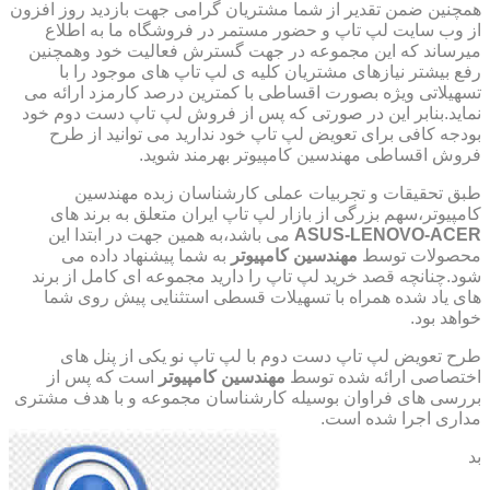
همچنین ضمن تقدیر از شما مشتریان گرامی جهت بازدید روز افزون
از وب سایت لپ تاپ و حضور مستمر در فروشگاه ما به اطلاع
میرساند که این مجموعه در جهت گسترش فعالیت خود وهمچنین
رفع بیشتر نیازهای مشتریان کلیه ی لپ تاپ های موجود را با
تسهیلاتی ویژه بصورت اقساطی با کمترین درصد کارمزد ارائه می
نماید.بنابر این در صورتی که پس از فروش لپ تاپ دست دوم خود
بودجه کافی برای تعویض لپ تاپ خود ندارید می توانید از طرح
فروش اقساطی مهندسین کامپیوتر بهرمند شوید.
طبق تحقیقات و تجربیات عملی کارشناسان زبده مهندسین
کامپیوتر،سهم بزرگی از بازار لپ تاپ ایران متعلق به برند های
ASUS-LENOVO-ACER
می باشد،به همین جهت در ابتدا این
محصولات توسط
مهندسین کامپیوتر
به شما پیشنهاد داده می
شود.چنانچه قصد خرید لپ تاپ را دارید مجموعه ای کامل از برند
های یاد شده همراه با تسهیلات قسطی استثنایی پیش روی شما
خواهد بود.
طرح تعویض لپ تاپ دست دوم با لپ تاپ نو یکی از پنل های
اختصاصی ارائه شده توسط
مهندسین کامپیوتر
است که پس از
بررسی های فراوان بوسیله کارشناسان مجموعه و با هدف مشتری
مداری اجرا شده است.
بد