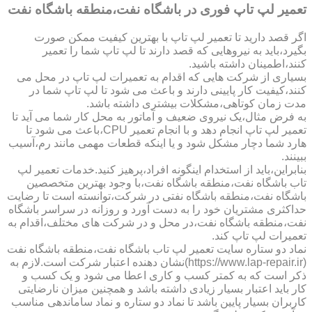
تعمیر لپ تاپ فوری در باشگاه نفت،منطقه باشگاه نفت
اگر قصد دارید تا تعمیر لپ تاپ با بهترین کیفیت ممکن صورت
بگیرد،باید به نیروهایی که قصد دارند تا لپ تاپ شما را تعمیر
کنند،اطمینان داشته باشید.
بسیاری از شرکت هایی که اقدام به تعمیرات لپ تاپ در محل می
کنند،کیفیت کار پایینی دارند و باعث می شود تا لپ تاپ شما در
مدت زمان کوتاهی،مشکلات بیشتری داشته باشد.
به فرض مثال،یک نیروی ضعیف و آماتور به محل کار شما می آید تا
تعمیر لپ تاپ انجام دهد و با انجام تعمیر CPU،باعث می شود تا
هارد شما دچار مشکل شود و یا اینکه قطعات مهمی مانند رم،آسیب
ببینند.
بنابراین،باید از استخدام اینگونه افراد،پرهیز کنید.خدمات تعمیر لپ
تاب باشگاه نفت،منطقه باشگاه نفت،با وجود بهترین متخصصین
باشگاه نفت،منطقه باشگاه نفتی در شرکت،توانسته است تا رضایت
حداکثری مشتریان خود را به دست آورد و روزانه در سراسر باشگاه
نفت،منطقه باشگاه نفت،در محل و در شرکت های مختلف،اقدام به
تعمیرات لپ تاپ کند.
نماد دو ستاره سایت تعمیر لپ تاب باشگاه نفت،منطقه باشگاه نفت
(https://www.lap-repair.ir)نشان دهنده اعتبار شرکت است.لازم به
ذکر است که به کمتر کسب و کاری اعطا می شود و یک کسب و
کار باید اعتبار بسیار زیادی داشته باشد و همچنین میزان نارضایتی
کاربران بسیار پایین باشد تا نماد دو ستاره و نماد ساماندهی مناسب