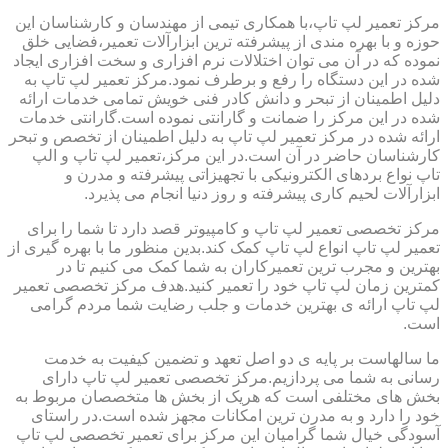
مرکز تعمیر لپ تاپ،با همکاری تیمی از مهندسان و کارشناسان این
حوزه و با بهره مندی از پیشرفته ترین ابزارآلات تعمیر،فضایی خلق
نموده که در آن می توان اختلالات نرم افزاری و سخت افزاری ایجاد
شده در این دستگاه را رفع و برطرف نمود.مرکز تعمیر لپ تاپ به
دلیل اطمینان از تبحر و دانش کادر فنی خویش تمامی خدمات ارائه
شده در این مرکز را ضمانت و گارانتی نموده است.گارانتی خدمات
ارائه شده در مرکز تعمیر لپ تاپ به دلیل اطمینان از تخصص و تبحر
کارشناسان حاضر در آن است.در این مرکز،تعمیر لپ تاپ و الپ
تاپ نواع بردهای الکترونیکی با تجهیزاتی پیشرفته و مدرن و
ابزارآلات لحیم کاری پیشرفته و روز دنیا انجام می پذیرد.
مرکز تخصصی تعمیر لپ تاپ و کامپیوتر قصد دارد تا شما را برای
تعمیر لپ تاپ انواع لپ تاپ کمک کند.بدین منظور ما با بهره گیری از
بهترین و مجرب ترین تعمیرکاران به شما کمک می کنیم تا در
کمترین زمان لپ تاپ خود را تعمیر کنید.هدف مرکز تخصصی تعمیر
لپ تاپ ارائه ی بهترین خدمات و جلب رضایت شما مردم گرامی
است.
ما سالهاست بر پایه ی دو اصل تعهد و تضمین کیفیت به خدمت
رسانی به شما می پردازیم.مرکز تخصصی تعمیر لپ تاپ دارای
بخش های مختلفی است که هریک از بخش ها متخصصان مربوط به
خود را دارد و به مدرن ترین امکانات مجهز شده است.در راستای
آسودگی خیال شما گرامیان این مرکز برای تعمیر تخصصی لپ تاپ