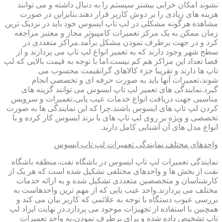
نشوند امکان خرابی بیشتر سیستم را به دنبال داشته و می توانند
هزینه های زیادی را بر دوش کاربر قرار دهند.بنابراین در صورت
مشاهده هرگونه مشکلی در لپ تاپ ایسوس خود باید در نزدیک ترین
زمان ممکن به یک مرکز تعمیرات کامپیوتر مجاز و معتبر مراجعه
کرد و در جهت برطرف نمودن مشکل برآمد.مراکز متعددی در
سطح شهر وجود دارند که به تعمیر انواع لپ تاپ می پردازند و از
قضا تعداد این مراکز هم کم نیست.اما با توجه به قیمت بالایی که لپ
تاپ ها دارند و تقریبا جزء کالاهای گرانقیمت محسوب می
شوند،تعمیرات آنها باید به صورت حرفه ای و تخصصی انجام
گیرد.نمایندگی های تعمیر لپ تاپ ایسوس می توانند گزینه های
مناسبی جهت دریافت انواع خدمات عیب یابی،تعمیرات و سرویس
کردن لپ تاپ های ایسوس باشند.چرا که این نمایندگی ها به صورت
تخصصی و ویژه بر روی لپ تاپ های با برند ایسوس کار کرده و با
انواع مدل های آن آشنایی کامل دارند.
واحدهای مختلف نمایندگی تعمیرات لپ تاپ ایسوس
نمایندگی تعمیرات لپ تاپ ایسوس در باشگاه نفت،منطقه باشگاه
نفت از بخش ها و واحدهای مختلفی تشکیل شده است که هر یک از
کارشناسان و متخصصین متعددی تشکیل شده و به ارائه خدمات
مختلف می پردازند.واحد عیب یابی که از مهم ترین واحدهاست به
بررسی عیوب دستگاه با توجه به علائمی که کاربر بیان می کند و
همچنین با استفاده از تجهیزات موجود می پردازد.در نهایت ایراد لپ
تاپ تشخیص داده شده و برای برطرف نمودن،به واحد تعمیرات