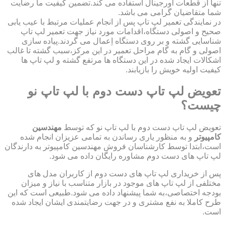
تنها از قطعات اورجینال استفاده می کند.تضمین کیفیت ما رضایت
شما متقاضیان گرامی می باشد.
در نمایندگی تعمیر لپ تاپ پس از انجام عملیات مرتبط با عیب یابی
صحیح و اصولی دستگاه،اقدامات مورد نیاز جهت تعمیر لپ تاپ
شناسایی گشته و بر روی دستگاه اِعمال می گردند.پیاده سازی
اصولی و گام به گام مراحل تعمیر در این مرکز،سبب گشته تا غالب
اشکالات ایجاد شده در این دستگاه ها مرتفع گشته و لپ تاپ ها
کیفیت اولیه خویش را بازیابند.
تعویض لپ تاپ دست دوم با لپ تاپ نو
چیست؟
تعویض لپ تاپ دست دوم با لپ تاپ نو که توسط
مهندسین
کامپیوتر
و به منظور یاری رساندن به تمامی عزیزان انجام شده
است،ابتدا توسط کارشناسان فروش مهندسین کامپیوتر به دارندگان
لپ تاپ های دست دوم مشاوره رایگان داده می شود.
پس از خریداری لپ تاپ های دست دوم از کاربران مدل های
مختلفی از لپ تاپ های موجود در بازار متناسب با نیاز و میزان
بودجه اختصاصی،به شما پیشنهاد داده می شود.طبیعی است که این
طرح کاملا به نفع مشتری و در جهت رضایتمندی ایشان ایجاد شده
است.