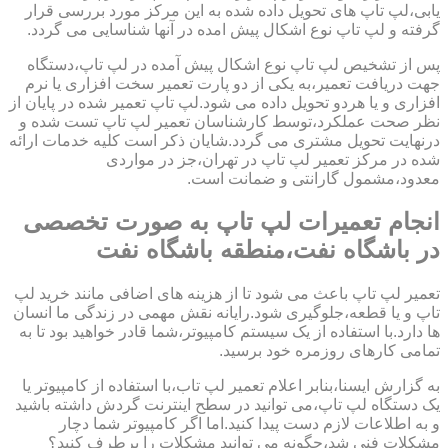
یابی،لپ تاپ های تحویل داده شده به این مرکز مورد بررسی قرار
گرفته و لپ تاپ نوع اشکال پیش امده در آنها شناسایی می گردد.
پس از تشخیص لپ تاپ نوع اشکال پیش آمده در لپ تاپ،دستگاه
جهت دریافت تعمیر،به یکی از دو پارت تعمیر سخت افزاری یا نرم
افزاری و یا هردو تحویل داده می شود.لپ تاپ تعمیر شده در پایان از
نظر صحت عملکرد،توسط کارشناسان تعمیر لپ تاپ تست شده و
درنهایت تحویل مشتری می گردد.شایان ذکر است کلیه خدمات ارائه
شده در مرکز تعمیر لپ تاپ در تهران،جز در مواردی
معدود،مشمول گارانتی و ضمانت است.
انجام تعمیرات لپ تاپ به صورت تخصصی
در باشگاه نفت،منطقه باشگاه نفت
تعمیر لپ تاپ باعث می شود تا از هزینه های اضافی مانند خرید لپ
تاپ و یا قطعه،جلوگیری شود.رایانه نقش مهمی در زندگی ما انسان
ها دارد.با استفاده از یک سیستم کامپیوتر،شما قادر خواهید بود تا به
تمامی کارهای روزمره خود برسید.
به گزارش ایسنا،بنابر اعلام تعمیر لپ تاب،با استفاده از کامپیوتر یا
یک دستگاه لپ تاپ،می توانید در سطح اینترنت گردش داشته باشید
و به اطلاعات لازم دست پیدا کنید.اما اگر کامپیوتر شما دچار
مشکلات فنی شد،چگونه می توانید مشکلات را برطرف کنید؟