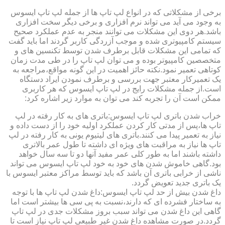
برخی از مشکلاتی که در انواع لپ تاپ ها از جمله لپ تاپ ایسوس
به وجود می آید می تواند نرم افزاری و برخی دیگر سخت افزاری
باشد.هر دوی این مشکلات می توانند منجر به عدم عملکرد صحیح
سیستم کامپیوتری شده و موجب آزردگی کاربر گردند اما باید گفت
که تمامی این مشکلات قابل برطرف شدن توسط تکنسین های و
متخصصین کامپیوتر بوده و می توان لپ تاپ را در طی مدت زمان
کوتاهی تعمیر نمود.نکته حائز اهمیت در این گونه مواقع،مراجعه به
یک تعمیرکار معتبر جهت بررسی و برطرف نمودن ایراد دستگاه
است.از جمله مشکلات رایج در لپ تاپ ایسوس که هر کاربری
ممکن است آن را تجربه کند می توان به موارد زیر اشاره کرد:
خراب شدن باتری لپ تاپ ایسوس:باتری های به کار رفته در لپ
تاپ ها،پس از مدتی کار کردن عملکرد اولیه خود را از دست داده و
نیاز به تعمیر پیدا می کنند.باتری های لیتیوم یونی به کار رفته در لپ
تاپ ها نیاز به مراقبت های ویژه ای داشته تا طول عمر بالاتری
داشته باشند اما به طور کلی عمر مفید آنها دو تا سه سال خواهد
بود.گاهی خاموش شدن های خود به خود لپ تاپ ایسوس می تواند
ناشی از خرابی باتری آن باشد که باید توسط مراکز معتبر ایسوس با
یک باتری جدید تعویض گردد.
داغ شدن بیش از حد لپ تاپ ایسوس:داغ شدن لپ تاپ ها با توجه
به ساختار فشرده ای که دارند،نسبت به پی سی ها بیشتر است اما
گاهی این داغ شدن می تواند سبب بروز مشکلات جدی در لپ تاپ
گردد.در صورت مشاهده داغ شدن غیر طبیعی لپ تاپ نیاز است تا