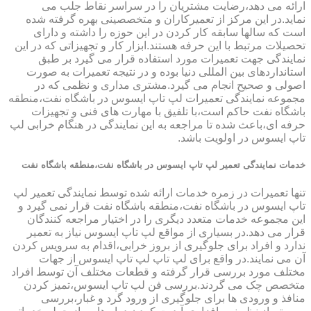
ارائه می دهد،رضایت مشتریان را در سراسر نقاط جلب می
نماید.در این مرکز از تعمیرکاران و متخصصینی بهره گرفته شده
است که سالها سابقه کار کردن در این حوزه را داشته و دارای
تحصیلات مرتبط با این حرفه هستند.ابزار کار و تجهیزاتی که در این
نمایندگی جهت تعمیرات مورد استفاده قرار می گیرد بر طبق
استانداردهای بین المللی دنیا بوده و در نتیجه تعمیرات به صورت
اصولی و صحیح انجام می گیرد.مشتری مداری و نظمی که در
مجموعه نمایندگی تعمیرات لپ تاپ ایسوس در باشگاه نفت،منطقه
باشگاه نفت حاکم است،با تلفیق با مهارت های فنی و تجهیزات
حرفه ای،باعث شده تا مراجعه به این نمایندگی در هنگام خرابی لپ
تاپ ایسوس در اولویت باشد.
خدمات نمایندگی تعمیر لپ تاپ ایسوس در باشگاه نفت،منطقه باشگاه نفت
تنها تعمیرات در زمره خدمات ارائه شده توسط نمایندگی تعمیر لپ
تاپ ایسوس در باشگاه نفت،منطقه باشگاه نفت قرار نمی گیرد و
این مجموعه خدمات متعدد دیگری را در اختیار مراجعه کنندگان
قرار می دهد.در بسیاری از مواقع لپ تاپ ایسوس نیاز به تعمیر
ندارد و افراد برای جلوگیری از بروز خرابی،اقدام به سرویس کردن
آن می نمایند.در واقع برای لپ تاپ لپ تاپ ایسوس از جهات
مختلف مورد بررسی قرار گرفته و قطعات مختلف آن توسط افراد
متخصص چک می گردند.بررسی فن لپ تاپ ایسوس،تمیز کردن
منافذ و ورودی ها برای جلوگیری از ورود گرد و غبار،بررسی