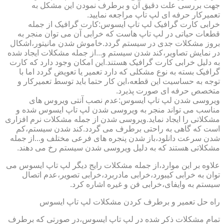
جهت بررسی علت دقیق آن و برطرف نمودن این مشکل به
تعمیرکار حرفه ای لپ تاپ مراجعه نمایید.
خرابی کارت گرافیک لپ تاپ ایسوس:کارت گرافیک از جمله
قطعات حیاتی در لپ تاپ هاست که خرابی آن می توان منجر به
بروز مشکلات جدی در سیستم گردد.خاموش شدن مانیتور،اشکال
در نمایش تصاویر،کند شدن سیستم و...از جمله مشکلات ایجاد شده
به دلیل خرابی کارت گرافیک هستند.این امکان وجود دارد که کارت
گرافیک بسته به نوع مشکلی که دارد تعمیر یا تعویض گردد اما با
توجه به حساسیت این قطعه،این کار حتما باید توسط تعمیرکار و
متخصص حرفه ای صورت پذیرد.
ویروسی شدن لپ تاپ ایسوس:عدم نصب آنتی ویروس های
مناسب می تواند منجر به ویروسی شدن لپ تاپ ایسوس شده و
مشکلاتی را ایجاد نماید.ویروسی شدن از جمله مشکلات نرم افزاری
است که گاهی به راحتی برطرف می گردد.کند شدن سیستم،کم
شدن سرعت دانلود،باز شدن پنجره های فرعی مختلف و...از جمله
مشکلاتی هستند که به دلیل ویروسی شدن سیستم رخ می دهند.
علاوه بر این موارد،از جمله مشکلات رایج دیگر لپ تاپ ایسوس می
توان به خرابی کیبورد،خرابی مادربرد،خرابی تصویر،عدم اتصال
سیستم به وایفای،خرابی فن و غیره اشاره کرد.
راه حل تعمیر و برطرف کردن مشکلات لپ تاپ ایسوس
تمام مشکلات ذکر شده در لپ تاپ ایسوس،در صورتی که برطرف