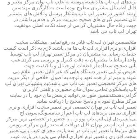
برندهای لپ تاپ ها داشته،پیوسته به علپ تاپ نوان مرکز معتبر و
قابل اطمینال مشتریان مطرح بوده است.به کارگیری مهندسین
ارشد کشور در تعمیر لپ تاپ،پشتکار پرسنل و تلاش های مستمر
آنان،تصمیم گیری های صحیح مدیریت مرکز و قدم برداشتن در
جهت رفاه حال مشتریان گرامی از جمله نکات اصلی موفقیت
تهران لپ تاپ می باشد
متخصصین تهران لپ تاپ قادر به رفع تمامی مشکلات سخت
افزاری و نرم افزاری لپ تاپ ها می باشند.لازم به ذکر است کیفیت
خدمات رسانی به مشتریان در مرکز تعمیر تهران لپ تاپ توسط
واحد ارتباط با مشتریان به دقت کنترل و بررسی می گردد.عیب
یابی صحیح،استفاده از قطعات اورجینال و با کیفیت جهت
تعویض،توانایی تعمیر دستگاه هایی که غیر قابل تعمیر اعلام می
شوند و مهم تر از همه تعهد و توجه به اصول اخلاقی از دیگر مزیت
های مرکز تخصصی تعمیر لپ تاپ می باشد.تیم پشتیبانی تهران لپ
تاپ پاسخگوی تمامی سوال های حضوری و تلفنی کاربران
گرامی،هستند.همین طور می توانید پرسش های خود را در سایت
مرکز مطرح نمود ه و پاسخ صحیح را دریافت نمایید
تعمیر لپ تاپ در تهران تخصصی ترین تعمیر سخت افزاری و نرم
افزاری تمامی برندهای لپ تاپ اعم از سامسونگ،سونی،اچ
پی،ایسر،دل،اپل،للپ تاپ نوو و …با حضور در تخصصی ترین مرکز
تعمیر لپ تاپ در تهران قابل دریافت است.در این مرکز،سرویس
های مرتبط با تعمیر لپ تاپ در سه پارت مجزای عیب یابی،تعمیر
سخت افزاری و تعمیر نرم افزاری انجام می پذیرد.در پارت عیب