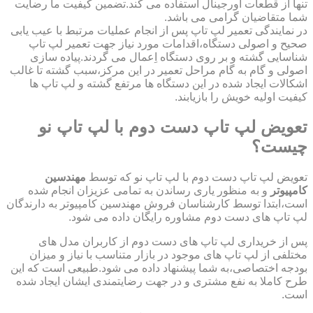
تنها از قطعات اورجینال استفاده می کند.تضمین کیفیت ما رضایت
شما متقاضیان گرامی می باشد.
در نمایندگی تعمیر لپ تاپ پس از انجام عملیات مرتبط با عیب یابی
صحیح و اصولی دستگاه،اقدامات مورد نیاز جهت تعمیر لپ تاپ
شناسایی گشته و بر روی دستگاه اِعمال می گردند.پیاده سازی
اصولی و گام به گام مراحل تعمیر در این مرکز،سبب گشته تا غالب
اشکالات ایجاد شده در این دستگاه ها مرتفع گشته و لپ تاپ ها
کیفیت اولیه خویش را بازیابند.
تعویض لپ تاپ دست دوم با لپ تاپ نو
چیست؟
تعویض لپ تاپ دست دوم با لپ تاپ نو که توسط
مهندسین
کامپیوتر
و به منظور یاری رساندن به تمامی عزیزان انجام شده
است،ابتدا توسط کارشناسان فروش مهندسین کامپیوتر به دارندگان
لپ تاپ های دست دوم مشاوره رایگان داده می شود.
پس از خریداری لپ تاپ های دست دوم از کاربران مدل های
مختلفی از لپ تاپ های موجود در بازار متناسب با نیاز و میزان
بودجه اختصاصی،به شما پیشنهاد داده می شود.طبیعی است که این
طرح کاملا به نفع مشتری و در جهت رضایتمندی ایشان ایجاد شده
است.