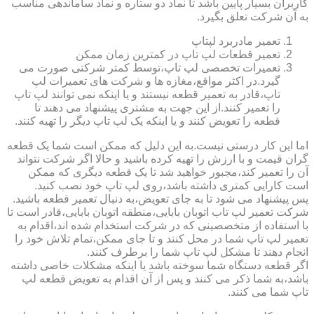
کاربران بسیار پایین باشد تا نماد دو ستاره و نماد ساماندهی مناسب
به آن شرکت تعلق بگیرد.
تعمیر مادربرد لپتاپ
تعمیر قطعات لپ تاپ در کمترین زمان ممکن
تعمیرات تخصصی لپ تاپ،توسط کمتر شرکتی صورت می
گیرد.در اکثر مواقع،مغازه ها و شرکت های تعمیرات لپ
تاپ،قادر به تعمیر قطعه نیستند و یا اینکه نمی توانند لپ تاپ
را تعمیر کنند.از این جهت به مشتری پیشنهاد می دهند تا
قطعه را تعویض کنند و یا اینکه یک لپ تاپ دیگر را تهیه کنند.
اما این کار درستی نیست.به این دلیل که ممکن است شما یک قطعه
گران قیمت و با ارزش را تهیه کرده باشید و حالا اگر شرکت نتواند
آن را تعمیر کند،مجبور خواهید شد تا یک قطعه دیگری که ممکن
است کارایی کمتری داشته باشد،روی لپ تاپ خود نصب کنید.
پس پیشنهاد می شود تا به جای تعویض،به دنبال تعمیر قطعه باشید.
شرکت تعمیر لپ تاب اتوبان بابایی،منطقه اتوبان بابایی،قادر است تا
با استفاده از متخصصینی که در شرکت استخدام شده اند،اقدام به
تعمیر لپ تاپ شما در محل کنند و تا جای ممکن،تمام تلاش خود را
انجام دهند تا مشکل لپ تاپ شما را برطرف کنند.
اگر قطعه دستگاه شما سوخته باشد یا اینکه مشکلات خاصی داشته
باشد،به شما ذکر می کنند و پس از آن اقدام به تعویض قطعه لپ
تاپ شما می کنند.