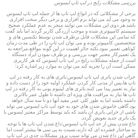
بررسی مشکلات رایج در لپ تاپ ایسوس
برخی از مشکلاتی که در انواع لپ تاپ ها از جمله لپ تاپ ایسوس
به وجود می آید می تواند نرم افزاری و برخی دیگر سخت افزاری
باشد.هر دوی این مشکلات می توانند منجر به عدم عملکرد صحیح
سیستم کامپیوتری شده و موجب آزردگی کاربر گردند اما باید گفت
که تمامی این مشکلات قابل برطرف شدن توسط تکنسین های و
متخصصین کامپیوتر بوده و می توان لپ تاپ را در طی مدت زمان
کوتاهی تعمیر نمود.نکته حائز اهمیت در این گونه مواقع،مراجعه به
یک تعمیرکار معتبر جهت بررسی و برطرف نمودن ایراد دستگاه
است.از جمله مشکلات رایج در لپ تاپ ایسوس که هر کاربری
ممکن است آن را تجربه کند می توان به موارد زیر اشاره کرد:
خراب شدن باتری لپ تاپ ایسوس:باتری های به کار رفته در لپ
تاپ ها،پس از مدتی کار کردن عملکرد اولیه خود را از دست داده و
نیاز به تعمیر پیدا می کنند.باتری های لیتیوم یونی به کار رفته در لپ
تاپ ها نیاز به مراقبت های ویژه ای داشته تا طول عمر بالاتری
داشته باشند اما به طور کلی عمر مفید آنها دو تا سه سال خواهد
بود.گاهی خاموش شدن های خود به خود لپ تاپ ایسوس می تواند
ناشی از خرابی باتری آن باشد که باید توسط مراکز معتبر ایسوس با
یک باتری جدید تعویض گردد.
داغ شدن بیش از حد لپ تاپ ایسوس:داغ شدن لپ تاپ ها با توجه
به ساختار فشرده ای که دارند،نسبت به پی سی ها بیشتر است اما
گاهی این داغ شدن می تواند سبب بروز مشکلات جدی در لپ تاپ