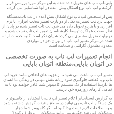
یابی،لپ تاپ های تحویل داده شده به این مرکز مورد بررسی قرار
گرفته و لپ تاپ نوع اشکال پیش امده در آنها شناسایی می گردد.
پس از تشخیص لپ تاپ نوع اشکال پیش آمده در لپ تاپ،دستگاه
جهت دریافت تعمیر،به یکی از دو پارت تعمیر سخت افزاری یا نرم
افزاری و یا هردو تحویل داده می شود.لپ تاپ تعمیر شده در پایان از
نظر صحت عملکرد،توسط کارشناسان تعمیر لپ تاپ تست شده و
درنهایت تحویل مشتری می گردد.شایان ذکر است کلیه خدمات ارائه
شده در مرکز تعمیر لپ تاپ در تهران،جز در مواردی
معدود،مشمول گارانتی و ضمانت است.
انجام تعمیرات لپ تاپ به صورت تخصصی
در اتوبان بابایی،منطقه اتوبان بابایی
تعمیر لپ تاپ باعث می شود تا از هزینه های اضافی مانند خرید لپ
تاپ و یا قطعه،جلوگیری شود.رایانه نقش مهمی در زندگی ما انسان
ها دارد.با استفاده از یک سیستم کامپیوتر،شما قادر خواهید بود تا به
تمامی کارهای روزمره خود برسید.
به گزارش ایسنا،بنابر اعلام تعمیر لپ تاب،با استفاده از کامپیوتر یا
یک دستگاه لپ تاپ،می توانید در سطح اینترنت گردش داشته باشید
و به اطلاعات لازم دست پیدا کنید.اما اگر کامپیوتر شما دچار
مشکلات فنی شد،چگونه می توانید مشکلات را برطرف کنید؟