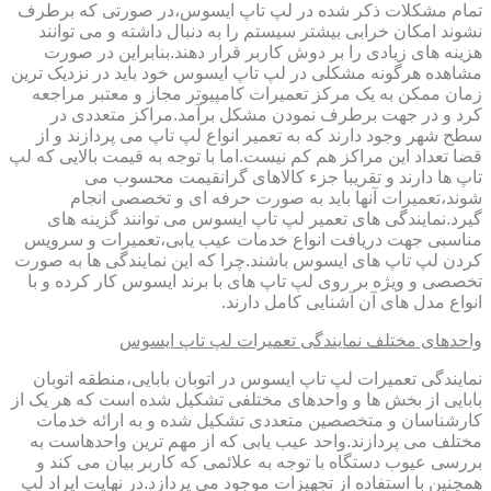
تمام مشکلات ذکر شده در لپ تاپ ایسوس،در صورتی که برطرف
نشوند امکان خرابی بیشتر سیستم را به دنبال داشته و می توانند
هزینه های زیادی را بر دوش کاربر قرار دهند.بنابراین در صورت
مشاهده هرگونه مشکلی در لپ تاپ ایسوس خود باید در نزدیک ترین
زمان ممکن به یک مرکز تعمیرات کامپیوتر مجاز و معتبر مراجعه
کرد و در جهت برطرف نمودن مشکل برآمد.مراکز متعددی در
سطح شهر وجود دارند که به تعمیر انواع لپ تاپ می پردازند و از
قضا تعداد این مراکز هم کم نیست.اما با توجه به قیمت بالایی که لپ
تاپ ها دارند و تقریبا جزء کالاهای گرانقیمت محسوب می
شوند،تعمیرات آنها باید به صورت حرفه ای و تخصصی انجام
گیرد.نمایندگی های تعمیر لپ تاپ ایسوس می توانند گزینه های
مناسبی جهت دریافت انواع خدمات عیب یابی،تعمیرات و سرویس
کردن لپ تاپ های ایسوس باشند.چرا که این نمایندگی ها به صورت
تخصصی و ویژه بر روی لپ تاپ های با برند ایسوس کار کرده و با
انواع مدل های آن آشنایی کامل دارند.
واحدهای مختلف نمایندگی تعمیرات لپ تاپ ایسوس
نمایندگی تعمیرات لپ تاپ ایسوس در اتوبان بابایی،منطقه اتوبان
بابایی از بخش ها و واحدهای مختلفی تشکیل شده است که هر یک از
کارشناسان و متخصصین متعددی تشکیل شده و به ارائه خدمات
مختلف می پردازند.واحد عیب یابی که از مهم ترین واحدهاست به
بررسی عیوب دستگاه با توجه به علائمی که کاربر بیان می کند و
همچنین با استفاده از تجهیزات موجود می پردازد.در نهایت ایراد لپ