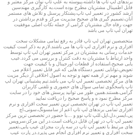
برندهای لپ تاپ ها داشته،پیوسته به علپ تاپ نوان مرکز معتبر و
قابل اطمینال مشتریان مطرح بوده است.به کارگیری مهندسین
ارشد کشور در تعمیر لپ تاپ،پشتکار پرسنل و تلاش های مستمر
آنان،تصمیم گیری های صحیح مدیریت مرکز و قدم برداشتن در
جهت رفاه حال مشتریان گرامی از جمله نکات اصلی موفقیت
تهران لپ تاپ می باشد
متخصصین تهران لپ تاپ قادر به رفع تمامی مشکلات سخت
افزاری و نرم افزاری لپ تاپ ها می باشند.لازم به ذکر است کیفیت
خدمات رسانی به مشتریان در مرکز تعمیر تهران لپ تاپ توسط
واحد ارتباط با مشتریان به دقت کنترل و بررسی می گردد.عیب
یابی صحیح،استفاده از قطعات اورجینال و با کیفیت جهت
تعویض،توانایی تعمیر دستگاه هایی که غیر قابل تعمیر اعلام می
شوند و مهم تر از همه تعهد و توجه به اصول اخلاقی از دیگر مزیت
های مرکز تخصصی تعمیر لپ تاپ می باشد.تیم پشتیبانی تهران لپ
تاپ پاسخگوی تمامی سوال های حضوری و تلفنی کاربران
گرامی،هستند.همین طور می توانید پرسش های خود را در سایت
مرکز مطرح نمود ه و پاسخ صحیح را دریافت نمایید
تعمیر لپ تاپ در تهران تخصصی ترین تعمیر سخت افزاری و نرم
افزاری تمامی برندهای لپ تاپ اعم از سامسونگ،سونی،اچ
پی،ایسر،دل،اپل،للپ تاپ نوو و …با حضور در تخصصی ترین مرکز
تعمیر لپ تاپ در تهران قابل دریافت است.در این مرکز،سرویس
های مرتبط با تعمیر لپ تاپ در سه پارت مجزای عیب یابی،تعمیر
سخت افزاری و تعمیر نرم افزاری انجام می پذیرد.در پارت عیب