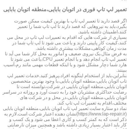
تعمیر لپ تاپ فوری در اتوبان بابایی،منطقه اتوبان بابایی
اگر قصد دارید تا تعمیر لپ تاپ با بهترین کیفیت ممکن صورت
بگیرد،باید به نیروهایی که قصد دارند تا لپ تاپ شما را تعمیر
کنند،اطمینان داشته باشید.
بسیاری از شرکت هایی که اقدام به تعمیرات لپ تاپ در محل می
کنند،کیفیت کار پایینی دارند و باعث می شود تا لپ تاپ شما در
مدت زمان کوتاهی،مشکلات بیشتری داشته باشد.
به فرض مثال،یک نیروی ضعیف و آماتور به محل کار شما می آید تا
تعمیر لپ تاپ انجام دهد و با انجام تعمیر CPU،باعث می شود تا
هارد شما دچار مشکل شود و یا اینکه قطعات مهمی مانند رم،آسیب
ببینند.
بنابراین،باید از استخدام اینگونه افراد،پرهیز کنید.خدمات تعمیر لپ
تاب اتوبان بابایی،منطقه اتوبان بابایی،با وجود بهترین متخصصین
اتوبان بابایی،منطقه اتوبان باباییی در شرکت،توانسته است تا
رضایت حداکثری مشتریان خود را به دست آورد و روزانه در سراسر
اتوبان بابایی،منطقه اتوبان بابایی،در محل و در شرکت های
مختلف،اقدام به تعمیرات لپ تاپ کند.
نماد دو ستاره سایت تعمیر لپ تاب اتوبان بابایی،منطقه اتوبان بابایی
(https://www.lap-repair.ir)نشان دهنده اعتبار شرکت است.لازم به
ذکر است که به کمتر کسب و کاری اعطا می شود و یک کسب و
کار باید اعتبار بسیار زیادی داشته باشد و همچنین میزان نارضایتی