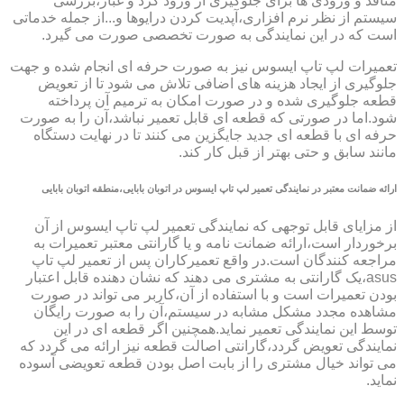
منافذ و ورودی ها برای جلوگیری از ورود گرد و غبار،بررسی
سیستم از نظر نرم افزاری،آپدیت کردن درایوها و...از جمله خدماتی
است که در این نمایندگی به صورت تخصصی صورت می گیرد.
تعمیرات لپ تاپ ایسوس نیز به صورت حرفه ای انجام شده و جهت
جلوگیری از ایجاد هزینه های اضافی تلاش می شود تا از تعویض
قطعه جلوگیری شده و در صورت امکان به ترمیم آن پرداخته
شود.اما در صورتی که قطعه ای قابل تعمیر نباشد،آن را به صورت
حرفه ای با قطعه ای جدید جایگزین می کنند تا در نهایت دستگاه
مانند سابق و حتی بهتر از قبل کار کند.
ارائه ضمانت معتبر در نمایندگی تعمیر لپ تاپ ایسوس در اتوبان بابایی،منطقه اتوبان بابایی
از مزایای قابل توجهی که نمایندگی تعمیر لپ تاپ ایسوس از آن
برخوردار است،ارائه ضمانت نامه و یا گارانتی معتبر تعمیرات به
مراجعه کنندگان است.در واقع تعمیرکاران پس از تعمیر لپ تاپ
asus،یک گارانتی به مشتری می دهند که نشان دهنده قابل اعتبار
بودن تعمیرات است و با استفاده از آن،کاربر می تواند در صورت
مشاهده مجدد مشکل مشابه در سیستم،آن را به صورت رایگان
توسط این نمایندگی تعمیر نماید.همچنین اگر قطعه ای در این
نمایندگی تعویض گردد،گارانتی اصالت قطعه نیز ارائه می گردد که
می تواند خیال مشتری را از بابت اصل بودن قطعه تعویضی آسوده
نماید.