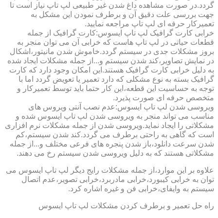
گردد.در صورت مشاهده داغ شدن غیر طبیعی لپ تاپ نیاز است تا
جهت بررسی علت دقیق آن و برطرف نمودن این مشکل به
تعمیرکار حرفه ای لپ تاپ مراجعه نمایید.
خرابی کارت گرافیک لپ تاپ ایسوس:کارت گرافیک از جمله
قطعات حیاتی در لپ تاپ هاست که خرابی آن می توان منجر به
بروز مشکلات جدی در سیستم گردد.خاموش شدن مانیتور،اشکال
در نمایش تصاویر،کند شدن سیستم و...از جمله مشکلات ایجاد شده
به دلیل خرابی کارت گرافیک هستند.این امکان وجود دارد که کارت
گرافیک بسته به نوع مشکلی که دارد تعمیر یا تعویض گردد اما با
توجه به حساسیت این قطعه،این کار حتما باید توسط تعمیرکار و
متخصص حرفه ای صورت پذیرد.
ویروسی شدن لپ تاپ ایسوس:عدم نصب آنتی ویروس های
مناسب می تواند منجر به ویروسی شدن لپ تاپ ایسوس شده و
مشکلاتی را ایجاد نماید.ویروسی شدن از جمله مشکلات نرم افزاری
است که گاهی به راحتی برطرف می گردد.کند شدن سیستم،کم
شدن سرعت دانلود،باز شدن پنجره های فرعی مختلف و...از جمله
مشکلاتی هستند که به دلیل ویروسی شدن سیستم رخ می دهند.
علاوه بر این موارد،از جمله مشکلات رایج دیگر لپ تاپ ایسوس می
توان به خرابی کیبورد،خرابی مادربرد،خرابی تصویر،عدم اتصال
سیستم به وایفای،خرابی فن و غیره اشاره کرد.
راه حل تعمیر و برطرف کردن مشکلات لپ تاپ ایسوس