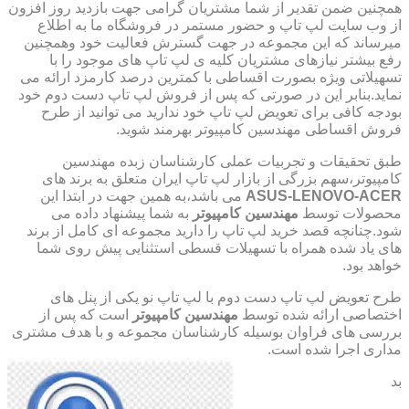
همچنین ضمن تقدیر از شما مشتریان گرامی جهت بازدید روز افزون
از وب سایت لپ تاپ و حضور مستمر در فروشگاه ما به اطلاع
میرساند که این مجموعه در جهت گسترش فعالیت خود وهمچنین
رفع بیشتر نیازهای مشتریان کلیه ی لپ تاپ های موجود را با
تسهیلاتی ویژه بصورت اقساطی با کمترین درصد کارمزد ارائه می
نماید.بنابر این در صورتی که پس از فروش لپ تاپ دست دوم خود
بودجه کافی برای تعویض لپ تاپ خود ندارید می توانید از طرح
فروش اقساطی مهندسین کامپیوتر بهرمند شوید.
طبق تحقیقات و تجربیات عملی کارشناسان زبده مهندسین
کامپیوتر،سهم بزرگی از بازار لپ تاپ ایران متعلق به برند های
ASUS-LENOVO-ACER
می باشد،به همین جهت در ابتدا این
محصولات توسط
مهندسین کامپیوتر
به شما پیشنهاد داده می
شود.چنانچه قصد خرید لپ تاپ را دارید مجموعه ای کامل از برند
های یاد شده همراه با تسهیلات قسطی استثنایی پیش روی شما
خواهد بود.
طرح تعویض لپ تاپ دست دوم با لپ تاپ نو یکی از پنل های
اختصاصی ارائه شده توسط
مهندسین کامپیوتر
است که پس از
بررسی های فراوان بوسیله کارشناسان مجموعه و با هدف مشتری
مداری اجرا شده است.
بد