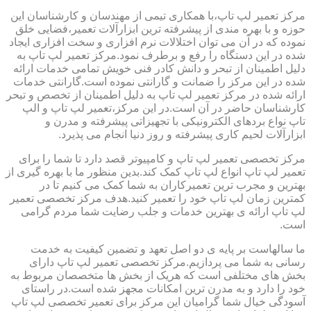
مرکز تعمیر لپ تاپ،با همکاری تیمی از مهندسان و کارشناسان این
حوزه و با بهره مندی از پیشرفته ترین ابزارآلات تعمیر،فضایی خلق
نموده که در آن می توان اختلالات نرم افزاری و سخت افزاری ایجاد
شده در این دستگاه را رفع و برطرف نمود.مرکز تعمیر لپ تاپ به
دلیل اطمینان از تبحر و دانش کادر فنی خویش تمامی خدمات ارائه
شده در این مرکز را ضمانت و گارانتی نموده است.گارانتی خدمات
ارائه شده در مرکز تعمیر لپ تاپ به دلیل اطمینان از تخصص و تبحر
کارشناسان حاضر در آن است.در این مرکز،تعمیر لپ تاپ و الپ
تاپ نواع بردهای الکترونیکی با تجهیزاتی پیشرفته و مدرن و
ابزارآلات لحیم کاری پیشرفته و روز دنیا انجام می پذیرد.
مرکز تخصصی تعمیر لپ تاپ و کامپیوتر قصد دارد تا شما را برای
تعمیر لپ تاپ انواع لپ تاپ کمک کند.بدین منظور ما با بهره گیری از
بهترین و مجرب ترین تعمیرکاران به شما کمک می کنیم تا در
کمترین زمان لپ تاپ خود را تعمیر کنید.هدف مرکز تخصصی تعمیر
لپ تاپ ارائه ی بهترین خدمات و جلب رضایت شما مردم گرامی
است.
ما سالهاست بر پایه ی دو اصل تعهد و تضمین کیفیت به خدمت
رسانی به شما می پردازیم.مرکز تخصصی تعمیر لپ تاپ دارای
بخش های مختلفی است که هریک از بخش ها متخصصان مربوط به
خود را دارد و به مدرن ترین امکانات مجهز شده است.در راستای
آسودگی خیال شما گرامیان این مرکز برای تعمیر تخصصی لپ تاپ