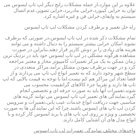
علاوه بر این موارد،از جمله مشکلات رایج دیگر لپ تاپ ایسوس می
توان به خرابی کیبورد،خرابی مادربرد،خرابی تصویر،عدم اتصال
سیستم به وایفای،خرابی فن و غیره اشاره کرد.
راه حل تعمیر و برطرف کردن مشکلات لپ تاپ ایسوس
تمام مشکلات ذکر شده در لپ تاپ ایسوس،در صورتی که برطرف
نشوند امکان خرابی بیشتر سیستم را به دنبال داشته و می توانند
هزینه های زیادی را بر دوش کاربر قرار دهند.بنابراین در صورت
مشاهده هرگونه مشکلی در لپ تاپ ایسوس خود باید در نزدیک ترین
زمان ممکن به یک مرکز تعمیرات کامپیوتر مجاز و معتبر مراجعه
کرد و در جهت برطرف نمودن مشکل برآمد.مراکز متعددی در
سطح شهر وجود دارند که به تعمیر انواع لپ تاپ می پردازند و از
قضا تعداد این مراکز هم کم نیست.اما با توجه به قیمت بالایی که لپ
تاپ ها دارند و تقریبا جزء کالاهای گرانقیمت محسوب می
شوند،تعمیرات آنها باید به صورت حرفه ای و تخصصی انجام
گیرد.نمایندگی های تعمیر لپ تاپ ایسوس می توانند گزینه های
مناسبی جهت دریافت انواع خدمات عیب یابی،تعمیرات و سرویس
کردن لپ تاپ های ایسوس باشند.چرا که این نمایندگی ها به صورت
تخصصی و ویژه بر روی لپ تاپ های با برند ایسوس کار کرده و با
انواع مدل های آن آشنایی کامل دارند.
واحدهای مختلف نمایندگی تعمیرات لپ تاپ ایسوس