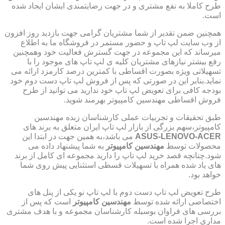
طرح کاملا به نفع مشتری و در جهت رضایتمندی ایشان ایجاد شده
است.
همچنین ضمن تقدیر از شما مشتریان گرامی جهت بازدید روز افزون
از وب سایت لپ تاپ و حضور مستمر در فروشگاه ما به اطلاع
میرساند که این مجموعه در جهت گسترش فعالیت خود وهمچنین
رفع بیشتر نیازهای مشتریان کلیه ی لپ تاپ های موجود را با
تسهیلاتی ویژه بصورت اقساطی با کمترین درصد کارمزد ارائه می
نماید.بنابر این در صورتی که پس از فروش لپ تاپ دست دوم خود
بودجه کافی برای تعویض لپ تاپ خود ندارید می توانید از طرح
فروش اقساطی مهندسین کامپیوتر بهرمند شوید.
طبق تحقیقات و تجربیات عملی کارشناسان زبده مهندسین
کامپیوتر،سهم بزرگی از بازار لپ تاپ ایران متعلق به برند های
ASUS-LENOVO-ACER
می باشد،به همین جهت در ابتدا این
محصولات توسط
مهندسین کامپیوتر
به شما پیشنهاد داده می
شود.چنانچه قصد خرید لپ تاپ را دارید مجموعه ای کامل از برند
های یاد شده همراه با تسهیلات قسطی استثنایی پیش روی شما
خواهد بود.
طرح تعویض لپ تاپ دست دوم با لپ تاپ نو یکی از پنل های
اختصاصی ارائه شده توسط
مهندسین کامپیوتر
است که پس از
بررسی های فراوان بوسیله کارشناسان مجموعه و با هدف مشتری
مداری اجرا شده است.