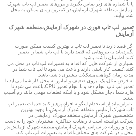
تا با شماره های زیر تماس بگیرید و نیروهای تعمیر لپ تاب شهرک
آزمایش،منطقه شهرک آزمایش،در کمترین زمان ممکن،به محل
شما بیایند.
تعمیر لپ تاپ فوری در شهرک آزمایش،منطقه شهرک
آزمایش
اگر قصد دارید تا تعمیر لپ تاپ با بهترین کیفیت ممکن صورت
بگیرد،باید به نیروهایی که قصد دارند تا لپ تاپ شما را تعمیر
کنند،اطمینان داشته باشید.
بسیاری از شرکت هایی که اقدام به تعمیرات لپ تاپ در محل می
کنند،کیفیت کار پایینی دارند و باعث می شود تا لپ تاپ شما در
مدت زمان کوتاهی،مشکلات بیشتری داشته باشد.
به فرض مثال،یک نیروی ضعیف و آماتور به محل کار شما می آید تا
تعمیر لپ تاپ انجام دهد و با انجام تعمیر CPU،باعث می شود تا
هارد شما دچار مشکل شود و یا اینکه قطعات مهمی مانند رم،آسیب
ببینند.
بنابراین،باید از استخدام اینگونه افراد،پرهیز کنید.خدمات تعمیر لپ
تاب شهرک آزمایش،منطقه شهرک آزمایش،با وجود بهترین
متخصصین شهرک آزمایش،منطقه شهرک آزمایشی در
شرکت،توانسته است تا رضایت حداکثری مشتریان خود را به دست
آورد و روزانه در سراسر شهرک آزمایش،منطقه شهرک آزمایش،در
محل و در شرکت های مختلف،اقدام به تعمیرات لپ تاپ کند.