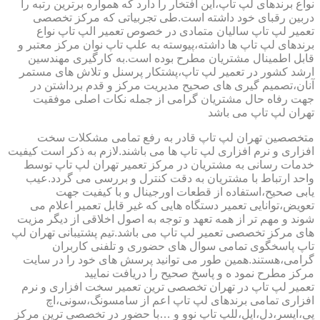
نواع برندهای لپ تاپ،این افتخار را دارد که همواره برترین رتبه را
دربین رقبای خود داشته است.طی تجربیاتی که مرکز تخصصی
تعمیر لپ تاپ سالیان متمادی در خصوص تعمیر الپ تاپ نواع
برندهای لپ تاپ ها داشته،پیوسته به علپ تاپ نوان مرکز معتبر و
قابل اطمینال مشتریان مطرح بوده است.به کارگیری مهندسین
ارشد کشور در تعمیر لپ تاپ،پشتکار پرسنل و تلاش های مستمر
آنان،تصمیم گیری های صحیح مدیریت مرکز و قدم برداشتن در
جهت رفاه حال مشتریان گرامی از جمله نکات اصلی موفقیت
تهران لپ تاپ می باشد
متخصصین تهران لپ تاپ قادر به رفع تمامی مشکلات سخت
افزاری و نرم افزاری لپ تاپ ها می باشند.لازم به ذکر است کیفیت
خدمات رسانی به مشتریان در مرکز تعمیر تهران لپ تاپ توسط
واحد ارتباط با مشتریان به دقت کنترل و بررسی می گردد.عیب
یابی صحیح،استفاده از قطعات اورجینال و با کیفیت جهت
تعویض،توانایی تعمیر دستگاه هایی که غیر قابل تعمیر اعلام می
شوند و مهم تر از همه تعهد و توجه به اصول اخلاقی از دیگر مزیت
های مرکز تخصصی تعمیر لپ تاپ می باشد.تیم پشتیبانی تهران لپ
تاپ پاسخگوی تمامی سوال های حضوری و تلفنی کاربران
گرامی،هستند.همین طور می توانید پرسش های خود را در سایت
مرکز مطرح نمود ه و پاسخ صحیح را دریافت نمایید
تعمیر لپ تاپ در تهران تخصصی ترین تعمیر سخت افزاری و نرم
افزاری تمامی برندهای لپ تاپ اعم از سامسونگ،سونی،اچ
پی،ایسر،دل،اپل،للپ تاپ نوو و …با حضور در تخصصی ترین مرکز