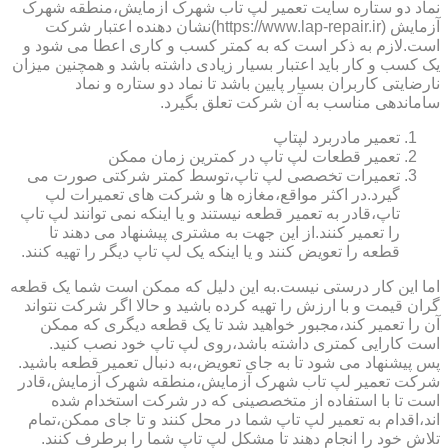
نماد دو ستاره سایت تعمیر لپ تاب شهرک آزمایش،منطقه شهرک
آزمایش (https://www.lap-repair.ir)نشان دهنده اعتبار شرکت
است.لازم به ذکر است که به کمتر کسب و کاری اعطا می شود و
یک کسب و کار باید اعتبار بسیار زیادی داشته باشد و همچنین میزان
نارضایتی کاربران بسیار پایین باشد تا نماد دو ستاره و نماد
ساماندهی مناسب به آن شرکت تعلق بگیرد.
تعمیر مادربرد لپتاپ
تعمیر قطعات لپ تاپ در کمترین زمان ممکن
تعمیرات تخصصی لپ تاپ،توسط کمتر شرکتی صورت می
گیرد.در اکثر مواقع،مغازه ها و شرکت های تعمیرات لپ
تاپ،قادر به تعمیر قطعه نیستند و یا اینکه نمی توانند لپ تاپ
را تعمیر کنند.از این جهت به مشتری پیشنهاد می دهند تا
قطعه را تعویض کنند و یا اینکه یک لپ تاپ دیگر را تهیه کنند.
اما این کار درستی نیست.به این دلیل که ممکن است شما یک قطعه
گران قیمت و با ارزش را تهیه کرده باشید و حالا اگر شرکت نتواند
آن را تعمیر کند،مجبور خواهید شد تا یک قطعه دیگری که ممکن
است کارایی کمتری داشته باشد،روی لپ تاپ خود نصب کنید.
پس پیشنهاد می شود تا به جای تعویض،به دنبال تعمیر قطعه باشید.
شرکت تعمیر لپ تاب شهرک آزمایش،منطقه شهرک آزمایش،قادر
است تا با استفاده از متخصصینی که در شرکت استخدام شده
اند،اقدام به تعمیر لپ تاپ شما در محل کنند و تا جای ممکن،تمام
تلاش خود را انجام دهند تا مشکل لپ تاپ شما را برطرف کنند.