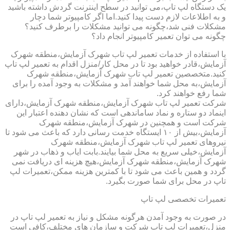
یک دستگاه لپ تاپ،می توانید در سطح اینترنت گردش داشته باشید
و به اطلاعات لازم دست پیدا کنید.اما اگر کامپیوتر شما دچار
مشکلات فنی شد،چگونه می توانید مشکلات را برطرف کنید؟
چگونه می توان تعمیر کامپیوتر انجام داد؟
با استفاده از خدمات تعمیر لپ تاب شهرک آزمایش،منطقه شهرک
آزمایش،قادر خواهید بود تا در محل کار/منزل اقدام به تعمیر لپ تاپ
کنید.متخصصین تعمیر لپ تاب شهرک آزمایش،منطقه شهرک
آزمایش،به محل شما خواهند آمد و مشکلات به وجود آمده را برای
شما رفع خواهند کرد.
شرکت تعمیر لپ تاب شهرک آزمایش،منطقه شهرک آزمایش،دارای
اینماد دو ستاره و نماد ساماندهی است که نشان دهنده اعتبار این
شرکت است و همچنین در شهرک آزمایش،منطقه شهرک
آزمایش،بیش از ۱۰ ایستگاه خدمت رسانی دارد که باعث می شود تا
نیروهای تعمیر لپ تاب شهرک آزمایش،منطقه شهرک
آزمایش،خیلی سریع به محل شما بیایند.بابت ایاب و ذهاب در شهر
شهرک آزمایش،منطقه شهرک آزمایش،هیچ هزینه ای دریافت نمی
گردد و همین باعث می شود تا با کمترین هزینه ممکن،تعمیرات لپ
تاپ در محل برای شما صورت بگیرد.
تعمیرات تخصصی لپ تاپ
در صورت به وجود آمدن هرگونه مشکل و نیاز به تعمیر لپ تاپ در
منزل،تعمیرات لپ تاپ شرکت و سازمان های مختلف،کافی است