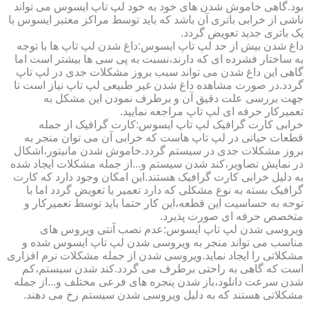
بود.گاهی خاموش شدن های خود به خود لپ تاپ ایسوس می تواند
ناشی از خرابی باتری آن باشد که باید توسط مراکز معتبر ایسوس با
یک باتری جدید تعویض گردد.
داغ شدن بیش از حد لپ تاپ ایسوس:داغ شدن لپ تاپ ها با توجه
به ساختار فشرده ای که دارند،نسبت به پی سی ها بیشتر است اما
گاهی این داغ شدن می تواند سبب بروز مشکلات جدی در لپ تاپ
گردد.در صورت مشاهده داغ شدن غیر طبیعی لپ تاپ نیاز است تا
جهت بررسی علت دقیق آن و برطرف نمودن این مشکل به
تعمیرکار حرفه ای لپ تاپ مراجعه نمایید.
خرابی کارت گرافیک لپ تاپ ایسوس:کارت گرافیک از جمله
قطعات حیاتی در لپ تاپ هاست که خرابی آن می توان منجر به
بروز مشکلات جدی در سیستم گردد.خاموش شدن مانیتور،اشکال
در نمایش تصاویر،کند شدن سیستم و...از جمله مشکلات ایجاد شده
به دلیل خرابی کارت گرافیک هستند.این امکان وجود دارد که کارت
گرافیک بسته به نوع مشکلی که دارد تعمیر یا تعویض گردد اما با
توجه به حساسیت این قطعه،این کار حتما باید توسط تعمیرکار و
متخصص حرفه ای صورت پذیرد.
ویروسی شدن لپ تاپ ایسوس:عدم نصب آنتی ویروس های
مناسب می تواند منجر به ویروسی شدن لپ تاپ ایسوس شده و
مشکلاتی را ایجاد نماید.ویروسی شدن از جمله مشکلات نرم افزاری
است که گاهی به راحتی برطرف می گردد.کند شدن سیستم،کم
شدن سرعت دانلود،باز شدن پنجره های فرعی مختلف و...از جمله
مشکلاتی هستند که به دلیل ویروسی شدن سیستم رخ می دهند.