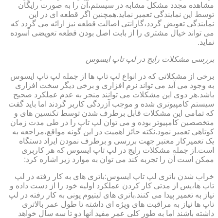
مشاهده مجدد مشکل مشابه در سیستم،آن را به صورت رایگان
توسط این نمایندگی تعمیر نماید.همچنین اگر قطعه ای در این
نمایندگی تعویض گردد،گارانتی اصالت قطعه نیز ارائه می گردد که
می تواند خیال مشتری را از بابت اصل بودن قطعه تعویضی آسوده
نماید.
بررسی مشکلات رایج در لپ تاپ ایسوس
برخی از مشکلاتی که در انواع لپ تاپ ها از جمله لپ تاپ ایسوس
به وجود می آید می تواند نرم افزاری و برخی دیگر سخت افزاری
باشد.هر دوی این مشکلات می توانند منجر به عدم عملکرد صحیح
سیستم کامپیوتری شده و موجب آزردگی کاربر گردند اما باید گفت
که تمامی این مشکلات قابل برطرف شدن توسط تکنسین های و
متخصصین کامپیوتر بوده و می توان لپ تاپ را در طی مدت زمان
کوتاهی تعمیر نمود.نکته حائز اهمیت در این گونه مواقع،مراجعه به
یک تعمیرکار معتبر جهت بررسی و برطرف نمودن ایراد دستگاه
است.از جمله مشکلات رایج در لپ تاپ ایسوس که هر کاربری
ممکن است آن را تجربه کند می توان به موارد زیر اشاره کرد:
خراب شدن باتری لپ تاپ ایسوس:باتری های به کار رفته در لپ
تاپ ها،پس از مدتی کار کردن عملکرد اولیه خود را از دست داده و
نیاز به تعمیر پیدا می کنند.باتری های لیتیوم یونی به کار رفته در لپ
تاپ ها نیاز به مراقبت های ویژه ای داشته تا طول عمر بالاتری
داشته باشند اما به طور کلی عمر مفید آنها دو تا سه سال خواهد