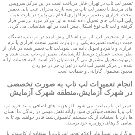
تعمیر لپ تاپ در تهران قابل دریافت است.در این مرکز،سرویس
های مرتبط با تعمیر لپ تاپ در سه پارت مجزای عیب یابی،تعمیر
سخت افزاری و تعمیر نرم افزاری انجام می پذیرد.در پارت عیب
یابی،لپ تاپ های تحویل داده شده به این مرکز مورد بررسی قرار
گرفته و لپ تاپ نوع اشکال پیش امده در آنها شناسایی می گردد.
پس از تشخیص لپ تاپ نوع اشکال پیش آمده در لپ تاپ،دستگاه
جهت دریافت تعمیر،به یکی از دو پارت تعمیر سخت افزاری یا نرم
افزاری و یا هردو تحویل داده می شود.لپ تاپ تعمیر شده در پایان از
نظر صحت عملکرد،توسط کارشناسان تعمیر لپ تاپ تست شده و
درنهایت تحویل مشتری می گردد.شایان ذکر است کلیه خدمات ارائه
شده در مرکز تعمیر لپ تاپ در تهران،جز در مواردی
معدود،مشمول گارانتی و ضمانت است.
انجام تعمیرات لپ تاپ به صورت تخصصی
در شهرک آزمایش،منطقه شهرک آزمایش
تعمیر لپ تاپ باعث می شود تا از هزینه های اضافی مانند خرید لپ
تاپ و یا قطعه،جلوگیری شود.رایانه نقش مهمی در زندگی ما انسان
ها دارد.با استفاده از یک سیستم کامپیوتر،شما قادر خواهید بود تا به
تمامی کارهای روزمره خود برسید.
به گزارش ایسنا،بنابر اعلام تعمیر لپ تاب،با استفاده از کامپیوتر یا