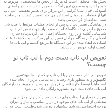
بخش های مختلفی است که هریک از بخش ها متخصصان مربوط به
خود را دارد و به مدرن ترین امکانات مجهز شده است.در راستای
آسودگی خیال شما گرامیان این مرکز برای تعمیر تخصصی لپ تاپ
تنها از قطعات اورجینال استفاده می کند.تضمین کیفیت ما رضایت
شما متقاضیان گرامی می باشد.
در نمایندگی تعمیر لپ تاپ پس از انجام عملیات مرتبط با عیب یابی
صحیح و اصولی دستگاه،اقدامات مورد نیاز جهت تعمیر لپ تاپ
شناسایی گشته و بر روی دستگاه اِعمال می گردند.پیاده سازی
اصولی و گام به گام مراحل تعمیر در این مرکز،سبب گشته تا غالب
اشکالات ایجاد شده در این دستگاه ها مرتفع گشته و لپ تاپ ها
کیفیت اولیه خویش را بازیابند.
تعویض لپ تاپ دست دوم با لپ تاپ نو
چیست؟
تعویض لپ تاپ دست دوم با لپ تاپ نو که توسط
مهندسین
کامپیوتر
و به منظور یاری رساندن به تمامی عزیزان انجام شده
است،ابتدا توسط کارشناسان فروش مهندسین کامپیوتر به دارندگان
لپ تاپ های دست دوم مشاوره رایگان داده می شود.
پس از خریداری لپ تاپ های دست دوم از کاربران مدل های
مختلفی از لپ تاپ های موجود در بازار متناسب با نیاز و میزان
بودجه اختصاصی،به شما پیشنهاد داده می شود.طبیعی است که این