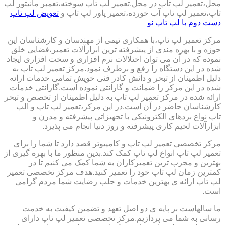
محل،تعمیر لپ تاپ در محل.تعمیر لپ تاپ سوخته،تعمبر مانیتور لپ
تاپ،تعمیر لپ تاپ آب خورده،تعمیر پاور لپ تاپ و
تعویض لپ تاپ
دست دوم با لپ تاپ نو
مرکز تعمیر لپ تاپ،با همکاری تیمی از مهندسان و کارشناسان این
حوزه و با بهره مندی از پیشرفته ترین ابزارآلات تعمیر،فضایی خلق
نموده که در آن می توان اختلالات نرم افزاری و سخت افزاری ایجاد
شده در این دستگاه را رفع و برطرف نمود.مرکز تعمیر لپ تاپ به
دلیل اطمینان از تبحر و دانش کادر فنی خویش تمامی خدمات ارائه
شده در این مرکز را ضمانت و گارانتی نموده است.گارانتی خدمات
ارائه شده در مرکز تعمیر لپ تاپ به دلیل اطمینان از تخصص و تبحر
کارشناسان حاضر در آن است.در این مرکز،تعمیر لپ تاپ و الپ
تاپ نواع بردهای الکترونیکی با تجهیزاتی پیشرفته و مدرن و
ابزارآلات لحیم کاری پیشرفته و روز دنیا انجام می پذیرد.
مرکز تخصصی تعمیر لپ تاپ و کامپیوتر قصد دارد تا شما را برای
تعمیر لپ تاپ انواع لپ تاپ کمک کند.بدین منظور ما با بهره گیری از
بهترین و مجرب ترین تعمیرکاران به شما کمک می کنیم تا در
کمترین زمان لپ تاپ خود را تعمیر کنید.هدف مرکز تخصصی تعمیر
لپ تاپ ارائه ی بهترین خدمات و جلب رضایت شما مردم گرامی
است.
ما سالهاست بر پایه ی دو اصل تعهد و تضمین کیفیت به خدمت
رسانی به شما می پردازیم.مرکز تخصصی تعمیر لپ تاپ دارای