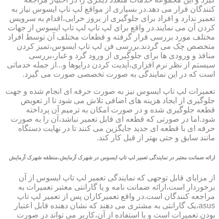
کنندگان قرار می دهد.در بسیاری از مواقع لپ تاپ ایسوس نیاز به
تعمیر ندارد و افراد برای جلوگیری از بروز خرابی،اقدام به سرویس
کردن آن می نمایند.در واقع برای لپ تاپ لپ تاپ ایسوس از جهات
مختلف مورد بررسی قرار گرفته و قطعات مختلف آن توسط افراد
متخصص چک می گردند.بررسی فن لپ تاپ ایسوس،تمیز کردن
منافذ و ورودی ها برای جلوگیری از ورود گرد و غبار،بررسی
سیستم از نظر نرم افزاری،آپدیت کردن درایوها و...از جمله خدماتی
است که در این نمایندگی به صورت تخصصی صورت می گیرد.
تعمیرات لپ تاپ ایسوس نیز به صورت حرفه ای انجام شده و جهت
جلوگیری از ایجاد هزینه های اضافی تلاش می شود تا از تعویض
قطعه جلوگیری شده و در صورت امکان به ترمیم آن پرداخته
شود.اما در صورتی که قطعه ای قابل تعمیر نباشد،آن را به صورت
حرفه ای با قطعه ای جدید جایگزین می کنند تا در نهایت دستگاه
مانند سابق و حتی بهتر از قبل کار کند.
ارائه ضمانت معتبر در نمایندگی تعمیر لپ تاپ ایسوس در شهرک آزمایش،منطقه شهرک آزمایش
از مزایای قابل توجهی که نمایندگی تعمیر لپ تاپ ایسوس از آن
برخوردار است،ارائه ضمانت نامه و یا گارانتی معتبر تعمیرات به
مراجعه کنندگان است.در واقع تعمیرکاران پس از تعمیر لپ تاپ
asus،یک گارانتی به مشتری می دهند که نشان دهنده قابل اعتبار
بودن تعمیرات است و با استفاده از آن،کاربر می تواند در صورت