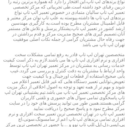
نواع برندهای لپ تاپ،این افتخار را دارد که همواره برترین رتبه را
دربین رقبای خود داشته است.طی تجربیاتی که مرکز تخصصی
تعمیر لپ تاپ سالیان متمادی در خصوص تعمیر الپ تاپ نواع
برندهای لپ تاپ ها داشته،پیوسته به علپ تاپ نوان مرکز معتبر و
قابل اطمینال مشتریان مطرح بوده است.به کارگیری مهندسین
ارشد کشور در تعمیر لپ تاپ،پشتکار پرسنل و تلاش های مستمر
آنان،تصمیم گیری های صحیح مدیریت مرکز و قدم برداشتن در
جهت رفاه حال مشتریان گرامی از جمله نکات اصلی موفقیت
تهران لپ تاپ می باشد
متخصصین تهران لپ تاپ قادر به رفع تمامی مشکلات سخت
افزاری و نرم افزاری لپ تاپ ها می باشند.لازم به ذکر است کیفیت
خدمات رسانی به مشتریان در مرکز تعمیر تهران لپ تاپ توسط
واحد ارتباط با مشتریان به دقت کنترل و بررسی می گردد.عیب
یابی صحیح،استفاده از قطعات اورجینال و با کیفیت جهت
تعویض،توانایی تعمیر دستگاه هایی که غیر قابل تعمیر اعلام می
شوند و مهم تر از همه تعهد و توجه به اصول اخلاقی از دیگر مزیت
های مرکز تخصصی تعمیر لپ تاپ می باشد.تیم پشتیبانی تهران لپ
تاپ پاسخگوی تمامی سوال های حضوری و تلفنی کاربران
گرامی،هستند.همین طور می توانید پرسش های خود را در سایت
مرکز مطرح نمود ه و پاسخ صحیح را دریافت نمایید
تعمیر لپ تاپ در تهران تخصصی ترین تعمیر سخت افزاری و نرم
افزاری تمامی برندهای لپ تاپ اعم از سامسونگ،سونی،اچ
پی،ایسر،دل،اپل،للپ تاپ نوو و …با حضور در تخصصی ترین مرکز