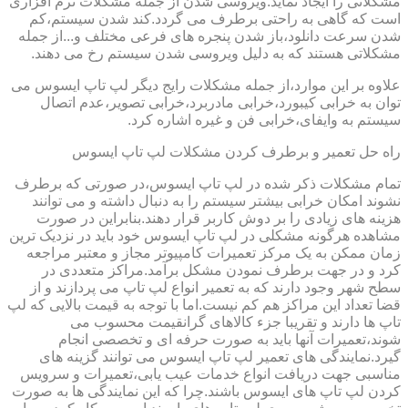
مشکلاتی را ایجاد نماید.ویروسی شدن از جمله مشکلات نرم افزاری
است که گاهی به راحتی برطرف می گردد.کند شدن سیستم،کم
شدن سرعت دانلود،باز شدن پنجره های فرعی مختلف و...از جمله
مشکلاتی هستند که به دلیل ویروسی شدن سیستم رخ می دهند.
علاوه بر این موارد،از جمله مشکلات رایج دیگر لپ تاپ ایسوس می
توان به خرابی کیبورد،خرابی مادربرد،خرابی تصویر،عدم اتصال
سیستم به وایفای،خرابی فن و غیره اشاره کرد.
راه حل تعمیر و برطرف کردن مشکلات لپ تاپ ایسوس
تمام مشکلات ذکر شده در لپ تاپ ایسوس،در صورتی که برطرف
نشوند امکان خرابی بیشتر سیستم را به دنبال داشته و می توانند
هزینه های زیادی را بر دوش کاربر قرار دهند.بنابراین در صورت
مشاهده هرگونه مشکلی در لپ تاپ ایسوس خود باید در نزدیک ترین
زمان ممکن به یک مرکز تعمیرات کامپیوتر مجاز و معتبر مراجعه
کرد و در جهت برطرف نمودن مشکل برآمد.مراکز متعددی در
سطح شهر وجود دارند که به تعمیر انواع لپ تاپ می پردازند و از
قضا تعداد این مراکز هم کم نیست.اما با توجه به قیمت بالایی که لپ
تاپ ها دارند و تقریبا جزء کالاهای گرانقیمت محسوب می
شوند،تعمیرات آنها باید به صورت حرفه ای و تخصصی انجام
گیرد.نمایندگی های تعمیر لپ تاپ ایسوس می توانند گزینه های
مناسبی جهت دریافت انواع خدمات عیب یابی،تعمیرات و سرویس
کردن لپ تاپ های ایسوس باشند.چرا که این نمایندگی ها به صورت