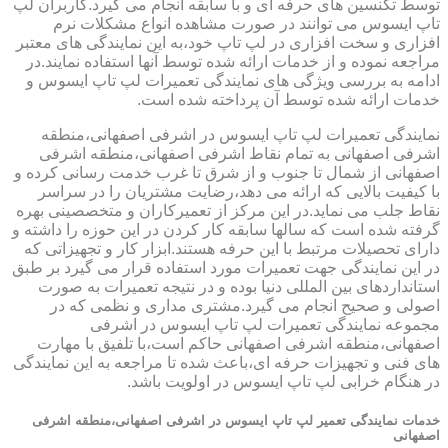
توسط تکنسین های حرفه ای و با سابقه انجام می گیرد.کاربران لپ
تاپ ایسوس می توانند در صورت مشاهده انواع مشکلات نرم
افزاری و سخت افزاری در لپ تاپ خود،به این نمایندگی های معتبر
مراجعه نموده و از خدمات ارائه شده توسط آنها استفاده نمایند.در
ادامه به بررسی ویژگی های نمایندگی تعمیرات لپ تاپ ایسوس و
خدمات ارائه شده توسط آن پرداخته شده است.
نمایندگی تعمیرات لپ تاپ ایسوس در اشرفی اصفهانی،منطقه
اشرفی اصفهانی به تمام نقاط اشرفی اصفهانی،منطقه اشرفی
اصفهانی از شمال تا جنوب و از شرق تا غرب خدمت رسانی کرده و
با کیفیت بالایی که ارائه می دهد،رضایت مشتریان را در سراسر
نقاط جلب می نماید.در این مرکز از تعمیرکاران و متخصصینی بهره
گرفته شده است که سالها سابقه کار کردن در این حوزه را داشته و
دارای تحصیلات مرتبط با این حرفه هستند.ابزار کار و تجهیزاتی که
در این نمایندگی جهت تعمیرات مورد استفاده قرار می گیرد بر طبق
استانداردهای بین المللی دنیا بوده و در نتیجه تعمیرات به صورت
اصولی و صحیح انجام می گیرد.مشتری مداری و نظمی که در
مجموعه نمایندگی تعمیرات لپ تاپ ایسوس در اشرفی
اصفهانی،منطقه اشرفی اصفهانی حاکم است،با تلفیق با مهارت
های فنی و تجهیزات حرفه ای،باعث شده تا مراجعه به این نمایندگی
در هنگام خرابی لپ تاپ ایسوس در اولویت باشد.
خدمات نمایندگی تعمیر لپ تاپ ایسوس در اشرفی اصفهانی،منطقه اشرفی
اصفهانی