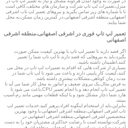
در صورت به وجود آمدن هرگونه مشکل و نیاز به تعمیر لپ تاپ در
منزل،تعمیرات لپ تاپ شرکت و سازمان های مختلف،کافی است
تا با شماره های زیر تماس بگیرید و نیروهای تعمیر لپ تاب اشرفی
اصفهانی،منطقه اشرفی اصفهانی،در کمترین زمان ممکن،به محل
شما بیایند.
تعمیر لپ تاپ فوری در اشرفی اصفهانی،منطقه اشرفی
اصفهانی
اگر قصد دارید تا تعمیر لپ تاپ با بهترین کیفیت ممکن صورت
بگیرد،باید به نیروهایی که قصد دارند تا لپ تاپ شما را تعمیر
کنند،اطمینان داشته باشید.
بسیاری از شرکت هایی که اقدام به تعمیرات لپ تاپ در محل می
کنند،کیفیت کار پایینی دارند و باعث می شود تا لپ تاپ شما در
مدت زمان کوتاهی،مشکلات بیشتری داشته باشد.
به فرض مثال،یک نیروی ضعیف و آماتور به محل کار شما می آید تا
تعمیر لپ تاپ انجام دهد و با انجام تعمیر CPU،باعث می شود تا
هارد شما دچار مشکل شود و یا اینکه قطعات مهمی مانند رم،آسیب
ببینند.
بنابراین،باید از استخدام اینگونه افراد،پرهیز کنید.خدمات تعمیر لپ
تاب اشرفی اصفهانی،منطقه اشرفی اصفهانی،با وجود بهترین
متخصصین اشرفی اصفهانی،منطقه اشرفی اصفهانیی در
شرکت،توانسته است تا رضایت حداکثری مشتریان خود را به دست
آورد و روزانه در سراسر اشرفی اصفهانی،منطقه اشرفی