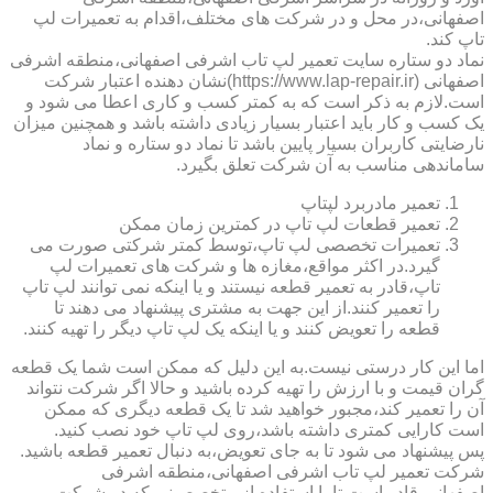
اصفهانی،در محل و در شرکت های مختلف،اقدام به تعمیرات لپ
تاپ کند.
نماد دو ستاره سایت تعمیر لپ تاب اشرفی اصفهانی،منطقه اشرفی
اصفهانی (https://www.lap-repair.ir)نشان دهنده اعتبار شرکت
است.لازم به ذکر است که به کمتر کسب و کاری اعطا می شود و
یک کسب و کار باید اعتبار بسیار زیادی داشته باشد و همچنین میزان
نارضایتی کاربران بسیار پایین باشد تا نماد دو ستاره و نماد
ساماندهی مناسب به آن شرکت تعلق بگیرد.
تعمیر مادربرد لپتاپ
تعمیر قطعات لپ تاپ در کمترین زمان ممکن
تعمیرات تخصصی لپ تاپ،توسط کمتر شرکتی صورت می
گیرد.در اکثر مواقع،مغازه ها و شرکت های تعمیرات لپ
تاپ،قادر به تعمیر قطعه نیستند و یا اینکه نمی توانند لپ تاپ
را تعمیر کنند.از این جهت به مشتری پیشنهاد می دهند تا
قطعه را تعویض کنند و یا اینکه یک لپ تاپ دیگر را تهیه کنند.
اما این کار درستی نیست.به این دلیل که ممکن است شما یک قطعه
گران قیمت و با ارزش را تهیه کرده باشید و حالا اگر شرکت نتواند
آن را تعمیر کند،مجبور خواهید شد تا یک قطعه دیگری که ممکن
است کارایی کمتری داشته باشد،روی لپ تاپ خود نصب کنید.
پس پیشنهاد می شود تا به جای تعویض،به دنبال تعمیر قطعه باشید.
شرکت تعمیر لپ تاب اشرفی اصفهانی،منطقه اشرفی
اصفهانی،قادر است تا با استفاده از متخصصینی که در شرکت