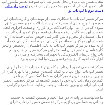
محل،تعمیر لپ تاپ در محل.تعمیر لپ تاپ سوخته،تعمبر مانیتور لپ
تاپ،تعمیر لپ تاپ آب خورده،تعمیر پاور لپ تاپ و
تعویض لپ تاپ
دست دوم با لپ تاپ نو
مرکز تعمیر لپ تاپ،با همکاری تیمی از مهندسان و کارشناسان این
حوزه و با بهره مندی از پیشرفته ترین ابزارآلات تعمیر،فضایی خلق
نموده که در آن می توان اختلالات نرم افزاری و سخت افزاری ایجاد
شده در این دستگاه را رفع و برطرف نمود.مرکز تعمیر لپ تاپ به
دلیل اطمینان از تبحر و دانش کادر فنی خویش تمامی خدمات ارائه
شده در این مرکز را ضمانت و گارانتی نموده است.گارانتی خدمات
ارائه شده در مرکز تعمیر لپ تاپ به دلیل اطمینان از تخصص و تبحر
کارشناسان حاضر در آن است.در این مرکز،تعمیر لپ تاپ و الپ
تاپ نواع بردهای الکترونیکی با تجهیزاتی پیشرفته و مدرن و
ابزارآلات لحیم کاری پیشرفته و روز دنیا انجام می پذیرد.
مرکز تخصصی تعمیر لپ تاپ و کامپیوتر قصد دارد تا شما را برای
تعمیر لپ تاپ انواع لپ تاپ کمک کند.بدین منظور ما با بهره گیری از
بهترین و مجرب ترین تعمیرکاران به شما کمک می کنیم تا در
کمترین زمان لپ تاپ خود را تعمیر کنید.هدف مرکز تخصصی تعمیر
لپ تاپ ارائه ی بهترین خدمات و جلب رضایت شما مردم گرامی
است.
ما سالهاست بر پایه ی دو اصل تعهد و تضمین کیفیت به خدمت
رسانی به شما می پردازیم.مرکز تخصصی تعمیر لپ تاپ دارای