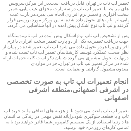
تعمیر لپ تاپ در تهران قابل دریافت است.در این مرکز،سرویس
های مرتبط با تعمیر لپ تاپ در سه پارت مجزای عیب یابی،تعمیر
سخت افزاری و تعمیر نرم افزاری انجام می پذیرد.در پارت عیب
یابی،لپ تاپ های تحویل داده شده به این مرکز مورد بررسی قرار
گرفته و لپ تاپ نوع اشکال پیش امده در آنها شناسایی می گردد.
پس از تشخیص لپ تاپ نوع اشکال پیش آمده در لپ تاپ،دستگاه
جهت دریافت تعمیر،به یکی از دو پارت تعمیر سخت افزاری یا نرم
افزاری و یا هردو تحویل داده می شود.لپ تاپ تعمیر شده در پایان از
نظر صحت عملکرد،توسط کارشناسان تعمیر لپ تاپ تست شده و
درنهایت تحویل مشتری می گردد.شایان ذکر است کلیه خدمات ارائه
شده در مرکز تعمیر لپ تاپ در تهران،جز در مواردی
معدود،مشمول گارانتی و ضمانت است.
انجام تعمیرات لپ تاپ به صورت تخصصی
در اشرفی اصفهانی،منطقه اشرفی
اصفهانی
تعمیر لپ تاپ باعث می شود تا از هزینه های اضافی مانند خرید لپ
تاپ و یا قطعه،جلوگیری شود.رایانه نقش مهمی در زندگی ما انسان
ها دارد.با استفاده از یک سیستم کامپیوتر،شما قادر خواهید بود تا به
تمامی کارهای روزمره خود برسید.