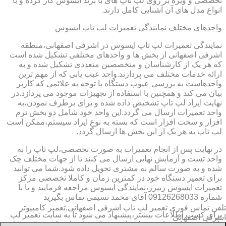
تخصصی و ویژه بر روی لپ تاپ های با برند ایسوس کار کرده و با
انواع مدل های آن آشنایی کامل دارند.
واحدهای مختلف نمایندگی تعمیرات لپ تاپ ایسوس
نمایندگی تعمیرات لپ تاپ ایسوس در اشرفی اصفهانی،منطقه
اشرفی اصفهانی از بخش ها و واحدهای مختلفی تشکیل شده است
که هر یک از کارشناسان و متخصصین متعددی تشکیل شده و به
ارائه خدمات مختلف می پردازند.واحد عیب یابی که از مهم ترین
واحدهاست به بررسی عیوب دستگاه با توجه به علائمی که کاربر
بیان می کند و همچنین با استفاده از تجهیزات موجود می پردازد.در
نهایت ایراد لپ تاپ تشخیص داده شده و برای برطرف نمودن،به
واحد تعمیرات ارسال می گردد.این واحد خود شامل دو بخش نرم
افزار و سخت افزار است که بسته به نوع ایراد سیستم،ممکن است
لپ تاپ به هر یک از این بخش ها ارسال گردد.
در نهایت پس از انجام تعمیرات به صورت تخصصی،لپ تاپ را به
واحد تست و آزمایش نهایی ارسال می کنند تا از جهات مختلف چک
شده و به صورت سالم به مشتری تحویل داده شود.شما می توانید
برای تعمیر دستگاه خود در کمترین زمان و کاملا تخصصی مرکز
تعمیرات ایسوس ریپرز،نمایندگی ایسوس مراجعه فرمایید و یا با
شماره 09126268033 آقای محمد نسیمی تماس بگیرید
تلفن تماس فوری
تعمیر لپ تاپ اشرفی اصفهانی,تعمیر کامپیوتر
برای کسب اطلاعات بیشتر،پیشنهاد می شود تا به سایت تعمیر لپ
اشرفی اصفهانی
تاب اشرفی اصفهانی،منطقه اشرفی اصفهانی (https://www.lap-