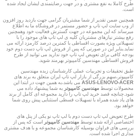
طرح کاملا به نفع مشتری و در جهت رضایتمندی ایشان ایجاد شده
است.
همچنین ضمن تقدیر از شما مشتریان گرامی جهت بازدید روز افزون
از وب سایت لپ تاپ و حضور مستمر در فروشگاه ما به اطلاع
میرساند که این مجموعه در جهت گسترش فعالیت خود وهمچنین
رفع بیشتر نیازهای مشتریان کلیه ی لپ تاپ های موجود را با
تسهیلاتی ویژه بصورت اقساطی با کمترین درصد کارمزد ارائه می
نماید.بنابر این در صورتی که پس از فروش لپ تاپ دست دوم خود
بودجه کافی برای تعویض لپ تاپ خود ندارید می توانید از طرح
فروش اقساطی مهندسین کامپیوتر بهرمند شوید.
طبق تحقیقات و تجربیات عملی کارشناسان زبده مهندسین
کامپیوتر،سهم بزرگی از بازار لپ تاپ ایران متعلق به برند های
ASUS-LENOVO-ACER
می باشد،به همین جهت در ابتدا این
محصولات توسط
مهندسین کامپیوتر
به شما پیشنهاد داده می
شود.چنانچه قصد خرید لپ تاپ را دارید مجموعه ای کامل از برند
های یاد شده همراه با تسهیلات قسطی استثنایی پیش روی شما
خواهد بود.
طرح تعویض لپ تاپ دست دوم با لپ تاپ نو یکی از پنل های
اختصاصی ارائه شده توسط
مهندسین کامپیوتر
است که پس از
بررسی های فراوان بوسیله کارشناسان مجموعه و با هدف مشتری
مداری اجرا شده است.