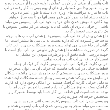
تاپ ها،پس از مدتی کار کردن عملکرد اولیه خود را از دست داده و
نیاز به تعمیر پیدا می کنند.باتری های لیتیوم یونی به کار رفته در لپ
تاپ ها نیاز به مراقبت های ویژه ای داشته تا طول عمر بالاتری
داشته باشند اما به طور کلی عمر مفید آنها دو تا سه سال خواهد
بود.گاهی خاموش شدن های خود به خود لپ تاپ ایسوس می تواند
ناشی از خرابی باتری آن باشد که باید توسط مراکز معتبر ایسوس با
یک باتری جدید تعویض گردد.
داغ شدن بیش از حد لپ تاپ ایسوس:داغ شدن لپ تاپ ها با توجه
به ساختار فشرده ای که دارند،نسبت به پی سی ها بیشتر است اما
گاهی این داغ شدن می تواند سبب بروز مشکلات جدی در لپ تاپ
گردد.در صورت مشاهده داغ شدن غیر طبیعی لپ تاپ نیاز است تا
جهت بررسی علت دقیق آن و برطرف نمودن این مشکل به
تعمیرکار حرفه ای لپ تاپ مراجعه نمایید.
خرابی کارت گرافیک لپ تاپ ایسوس:کارت گرافیک از جمله
قطعات حیاتی در لپ تاپ هاست که خرابی آن می توان منجر به
بروز مشکلات جدی در سیستم گردد.خاموش شدن مانیتور،اشکال
در نمایش تصاویر،کند شدن سیستم و...از جمله مشکلات ایجاد شده
به دلیل خرابی کارت گرافیک هستند.این امکان وجود دارد که کارت
گرافیک بسته به نوع مشکلی که دارد تعمیر یا تعویض گردد اما با
توجه به حساسیت این قطعه،این کار حتما باید توسط تعمیرکار و
متخصص حرفه ای صورت پذیرد.
ویروسی شدن لپ تاپ ایسوس:عدم نصب آنتی ویروس های
مناسب می تواند منجر به ویروسی شدن لپ تاپ ایسوس شده و