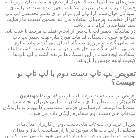
بخش های مختلفی است که هریک از بخش ها متخصصان مربوط به
خود را دارد و به مدرن ترین امکانات مجهز شده است.در راستای
آسودگی خیال شما گرامیان این مرکز برای تعمیر تخصصی لپ تاپ
تنها از قطعات اورجینال استفاده می کند.تضمین کیفیت ما رضایت
شما متقاضیان گرامی می باشد.
در نمایندگی تعمیر لپ تاپ پس از انجام عملیات مرتبط با عیب یابی
صحیح و اصولی دستگاه،اقدامات مورد نیاز جهت تعمیر لپ تاپ
شناسایی گشته و بر روی دستگاه اِعمال می گردند.پیاده سازی
اصولی و گام به گام مراحل تعمیر در این مرکز،سبب گشته تا غالب
اشکالات ایجاد شده در این دستگاه ها مرتفع گشته و لپ تاپ ها
کیفیت اولیه خویش را بازیابند.
تعویض لپ تاپ دست دوم با لپ تاپ نو
چیست؟
تعویض لپ تاپ دست دوم با لپ تاپ نو که توسط
مهندسین
کامپیوتر
و به منظور یاری رساندن به تمامی عزیزان انجام شده
است،ابتدا توسط کارشناسان فروش مهندسین کامپیوتر به دارندگان
لپ تاپ های دست دوم مشاوره رایگان داده می شود.
پس از خریداری لپ تاپ های دست دوم از کاربران مدل های
مختلفی از لپ تاپ های موجود در بازار متناسب با نیاز و میزان
بودجه اختصاصی،به شما پیشنهاد داده می شود.طبیعی است که این