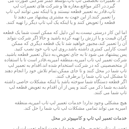
تعمیرات تخصصی لپ تاپ،توسط کمتر شرکتی صورت می
گیرد.در اکثر مواقع،مغازه ها و شرکت های تعمیرات لپ
تاپ،قادر به تعمیر قطعه نیستند و یا اینکه نمی توانند لپ تاپ
را تعمیر کنند.از این جهت به مشتری پیشنهاد می دهند تا
قطعه را تعویض کنند و یا اینکه یک لپ تاپ دیگر را تهیه کنند.
اما این کار درستی نیست.به این دلیل که ممکن است شما یک قطعه
گران قیمت و با ارزش را تهیه کرده باشید و حالا اگر شرکت نتواند
آن را تعمیر کند،مجبور خواهید شد تا یک قطعه دیگری که ممکن
است کارایی کمتری داشته باشد،روی لپ تاپ خود نصب کنید.
پس پیشنهاد می شود تا به جای تعویض،به دنبال تعمیر قطعه باشید.
شرکت تعمیر لپ تاب امیریه،منطقه امیریه،قادر است تا با استفاده
از متخصصینی که در شرکت استخدام شده اند،اقدام به تعمیر لپ
تاپ شما در محل کنند و تا جای ممکن،تمام تلاش خود را انجام دهند
تا مشکل لپ تاپ شما را برطرف کنند.
اگر قطعه دستگاه شما سوخته باشد یا اینکه مشکلات خاصی داشته
باشد،به شما ذکر می کنند و پس از آن اقدام به تعویض قطعه لپ
تاپ شما می کنند.
هیچ مشکلی وجود ندارد! خدمات تعمیر لپ تاب امیریه،منطقه
امیریه می تواند تمامی مشکلات لپ تاپ شما را حل کند.
خدمات تعمیر لپ تاپ و کامپیوتر در محل
تعمیر لپ تاپ تخصص خاص خود دارد.جهت انجام تعمیرات لپ