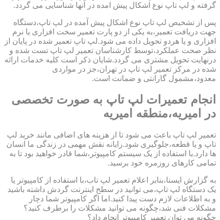
گرفته و لپ تاپ نوع اشکال پیش امده در آنها شناسایی می گردد.
پس از تشخیص لپ تاپ نوع اشکال پیش آمده در لپ تاپ،دستگاه
جهت دریافت تعمیر،به یکی از دو پارت تعمیر سخت افزاری یا نرم
افزاری و یا هردو تحویل داده می شود.لپ تاپ تعمیر شده در پایان از
نظر صحت عملکرد،توسط کارشناسان تعمیر لپ تاپ تست شده و
درنهایت تحویل مشتری می گردد.شایان ذکر است کلیه خدمات ارائه
شده در مرکز تعمیر لپ تاپ در تهران،جز در مواردی
معدود،مشمول گارانتی و ضمانت است.
انجام تعمیرات لپ تاپ به صورت تخصصی
در امیریه،منطقه امیریه
تعمیر لپ تاپ باعث می شود تا از هزینه های اضافی مانند خرید لپ
تاپ و یا قطعه،جلوگیری شود.رایانه نقش مهمی در زندگی ما انسان
ها دارد.با استفاده از یک سیستم کامپیوتر،شما قادر خواهید بود تا به
تمامی کارهای روزمره خود برسید.
به گزارش ایسنا،بنابر اعلام تعمیر لپ تاب،با استفاده از کامپیوتر یا
یک دستگاه لپ تاپ،می توانید در سطح اینترنت گردش داشته باشید
و به اطلاعات لازم دست پیدا کنید.اما اگر کامپیوتر شما دچار
مشکلات فنی شد،چگونه می توانید مشکلات را برطرف کنید؟
چگونه می توان تعمیر کامپیوتر انجام داد؟