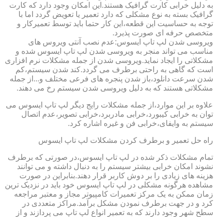
به دلیل خرابی کارت گرافیک هستند.این امکان وجود دارد که کارت
گرافیک بسته به نوع مشکلی که دارد تعمیر یا تعویض گردد اما با
توجه به حساسیت این قطعه،این کار حتما باید توسط تعمیرکار و
متخصص حرفه ای صورت پذیرد.
ویروسی شدن لپ تاپ ایسوس:عدم نصب آنتی ویروس های
مناسب می تواند منجر به ویروسی شدن لپ تاپ ایسوس شده و
مشکلاتی را ایجاد نماید.ویروسی شدن از جمله مشکلات نرم افزاری
است که گاهی به راحتی برطرف می گردد.کند شدن سیستم،کم
شدن سرعت دانلود،باز شدن پنجره های فرعی مختلف و...از جمله
مشکلاتی هستند که به دلیل ویروسی شدن سیستم رخ می دهند.
علاوه بر این موارد،از جمله مشکلات رایج دیگر لپ تاپ ایسوس می
توان به خرابی کیبورد،خرابی مادربرد،خرابی تصویر،عدم اتصال
سیستم به وایفای،خرابی فن و غیره اشاره کرد.
راه حل تعمیر و برطرف کردن مشکلات لپ تاپ ایسوس
تمام مشکلات ذکر شده در لپ تاپ ایسوس،در صورتی که برطرف
نشوند امکان خرابی بیشتر سیستم را به دنبال داشته و می توانند
هزینه های زیادی را بر دوش کاربر قرار دهند.بنابراین در صورت
مشاهده هرگونه مشکلی در لپ تاپ ایسوس خود باید در نزدیک ترین
زمان ممکن به یک مرکز تعمیرات کامپیوتر مجاز و معتبر مراجعه
کرد و در جهت برطرف نمودن مشکل برآمد.مراکز متعددی در
سطح شهر وجود دارند که به تعمیر انواع لپ تاپ می پردازند و از