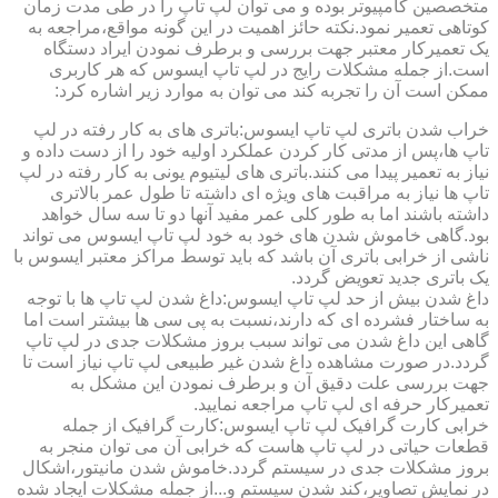
متخصصین کامپیوتر بوده و می توان لپ تاپ را در طی مدت زمان
کوتاهی تعمیر نمود.نکته حائز اهمیت در این گونه مواقع،مراجعه به
یک تعمیرکار معتبر جهت بررسی و برطرف نمودن ایراد دستگاه
است.از جمله مشکلات رایج در لپ تاپ ایسوس که هر کاربری
ممکن است آن را تجربه کند می توان به موارد زیر اشاره کرد:
خراب شدن باتری لپ تاپ ایسوس:باتری های به کار رفته در لپ
تاپ ها،پس از مدتی کار کردن عملکرد اولیه خود را از دست داده و
نیاز به تعمیر پیدا می کنند.باتری های لیتیوم یونی به کار رفته در لپ
تاپ ها نیاز به مراقبت های ویژه ای داشته تا طول عمر بالاتری
داشته باشند اما به طور کلی عمر مفید آنها دو تا سه سال خواهد
بود.گاهی خاموش شدن های خود به خود لپ تاپ ایسوس می تواند
ناشی از خرابی باتری آن باشد که باید توسط مراکز معتبر ایسوس با
یک باتری جدید تعویض گردد.
داغ شدن بیش از حد لپ تاپ ایسوس:داغ شدن لپ تاپ ها با توجه
به ساختار فشرده ای که دارند،نسبت به پی سی ها بیشتر است اما
گاهی این داغ شدن می تواند سبب بروز مشکلات جدی در لپ تاپ
گردد.در صورت مشاهده داغ شدن غیر طبیعی لپ تاپ نیاز است تا
جهت بررسی علت دقیق آن و برطرف نمودن این مشکل به
تعمیرکار حرفه ای لپ تاپ مراجعه نمایید.
خرابی کارت گرافیک لپ تاپ ایسوس:کارت گرافیک از جمله
قطعات حیاتی در لپ تاپ هاست که خرابی آن می توان منجر به
بروز مشکلات جدی در سیستم گردد.خاموش شدن مانیتور،اشکال
در نمایش تصاویر،کند شدن سیستم و...از جمله مشکلات ایجاد شده