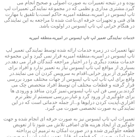
بوده و در نتیجه تعمیرات به صورت اصولی و صحیح انجام می
گیرد.مشتری مداری و نظمی که در مجموعه نمایندگی تعمیرات لپ
تاپ ایسوس در امیریه،منطقه امیریه حاکم است،با تلفیق با مهارت
های فنی و تجهیزات حرفه ای،باعث شده تا مراجعه به این نمایندگی
در هنگام خرابی لپ تاپ ایسوس در اولویت باشد.
خدمات نمایندگی تعمیر لپ تاپ ایسوس در امیریه،منطقه امیریه
تنها تعمیرات در زمره خدمات ارائه شده توسط نمایندگی تعمیر لپ
تاپ ایسوس در امیریه،منطقه امیریه قرار نمی گیرد و این مجموعه
خدمات متعدد دیگری را در اختیار مراجعه کنندگان قرار می دهد.در
بسیاری از مواقع لپ تاپ ایسوس نیاز به تعمیر ندارد و افراد برای
جلوگیری از بروز خرابی،اقدام به سرویس کردن آن می نمایند.در
واقع برای لپ تاپ لپ تاپ ایسوس از جهات مختلف مورد بررسی
قرار گرفته و قطعات مختلف آن توسط افراد متخصص چک می
گردند.بررسی فن لپ تاپ ایسوس،تمیز کردن منافذ و ورودی ها
برای جلوگیری از ورود گرد و غبار،بررسی سیستم از نظر نرم
افزاری،آپدیت کردن درایوها و...از جمله خدماتی است که در این
نمایندگی به صورت تخصصی صورت می گیرد.
تعمیرات لپ تاپ ایسوس نیز به صورت حرفه ای انجام شده و جهت
جلوگیری از ایجاد هزینه های اضافی تلاش می شود تا از تعویض
قطعه جلوگیری شده و در صورت امکان به ترمیم آن پرداخته
شود.اما در صورتی که قطعه ای قابل تعمیر نباشد،آن را به صورت