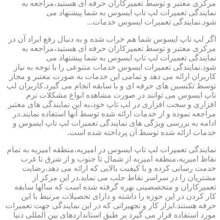
مرکزی معتبر و توسط تعمیرکاران حرفه ای هستید،مراجعه به
نمایندگی تعمیرات لپ تاپ ایسوس به شما پیشنهاد می
شود.نمایندگی تعمیرات ایسوس خدمات...
اگر لپ تاپ ایسوس شما هم خراب شده و به دنبال رفع ایراد آن در
مرکزی معتبر و توسط تعمیرکاران حرفه ای هستید،مراجعه به
نمایندگی تعمیرات لپ تاپ ایسوس به شما پیشنهاد می
شود.نمایندگی تعمیرات ایسوس خدمات متنوعی را با توجه به نیاز
کاربران ارائه می دهد و تمامی این خدمات به صورت معتبر و مجاز
توسط تکنسین های حرفه ای و با سابقه انجام می گیرد.کاربران لپ
تاپ ایسوس می توانند در صورت مشاهده انواع مشکلات نرم
افزاری و سخت افزاری در لپ تاپ خود،به این نمایندگی های معتبر
مراجعه نموده و از خدمات ارائه شده توسط آنها استفاده نمایند.در
ادامه به بررسی ویژگی های نمایندگی تعمیرات لپ تاپ ایسوس و
خدمات ارائه شده توسط آن پرداخته شده است.
نمایندگی تعمیرات لپ تاپ ایسوس در امیریه،منطقه امیریه به تمام
نقاط امیریه،منطقه امیریه از شمال تا جنوب و از شرق تا غرب
خدمت رسانی کرده و با کیفیت بالایی که ارائه می دهد،رضایت
مشتریان را در سراسر نقاط جلب می نماید.در این مرکز از
تعمیرکاران و متخصصینی بهره گرفته شده است که سالها سابقه
کار کردن در این حوزه را داشته و دارای تحصیلات مرتبط با این
حرفه هستند.ابزار کار و تجهیزاتی که در این نمایندگی جهت تعمیرات
مورد استفاده قرار می گیرد بر طبق استانداردهای بین المللی دنیا