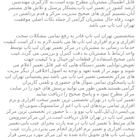
قابل اطمینال مشتریان مطرح بوده است.به کارگیری مهندسین
ارشد کشور در تعمیر لپ تاپ،پشتکار پرسنل و تلاش های مستمر
آنان،تصمیم گیری های صحیح مدیریت مرکز و قدم برداشتن در
جهت رفاه حال مشتریان گرامی از جمله نکات اصلی موفقیت
تهران لپ تاپ می باشد
متخصصین تهران لپ تاپ قادر به رفع تمامی مشکلات سخت
افزاری و نرم افزاری لپ تاپ ها می باشند.لازم به ذکر است کیفیت
خدمات رسانی به مشتریان در مرکز تعمیر تهران لپ تاپ توسط
واحد ارتباط با مشتریان به دقت کنترل و بررسی می گردد.عیب
یابی صحیح،استفاده از قطعات اورجینال و با کیفیت جهت
تعویض،توانایی تعمیر دستگاه هایی که غیر قابل تعمیر اعلام می
شوند و مهم تر از همه تعهد و توجه به اصول اخلاقی از دیگر مزیت
های مرکز تخصصی تعمیر لپ تاپ می باشد.تیم پشتیبانی تهران لپ
تاپ پاسخگوی تمامی سوال های حضوری و تلفنی کاربران
گرامی،هستند.همین طور می توانید پرسش های خود را در سایت
مرکز مطرح نمود ه و پاسخ صحیح را دریافت نمایید
تعمیر لپ تاپ در تهران تخصصی ترین تعمیر سخت افزاری و نرم
افزاری تمامی برندهای لپ تاپ اعم از سامسونگ،سونی،اچ
پی،ایسر،دل،اپل،للپ تاپ نوو و …با حضور در تخصصی ترین مرکز
تعمیر لپ تاپ در تهران قابل دریافت است.در این مرکز،سرویس
های مرتبط با تعمیر لپ تاپ در سه پارت مجزای عیب یابی،تعمیر
سخت افزاری و تعمیر نرم افزاری انجام می پذیرد.در پارت عیب
یابی،لپ تاپ های تحویل داده شده به این مرکز مورد بررسی قرار