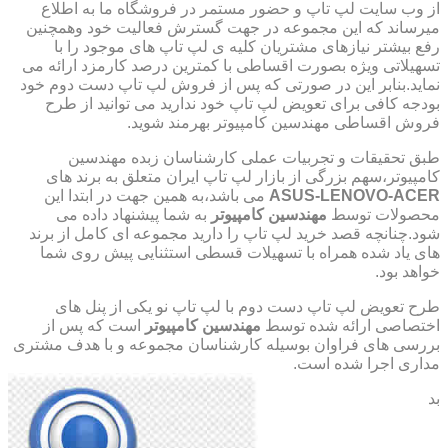
از وب سایت لپ تاپ و حضور مستمر در فروشگاه ما به اطلاع
میرساند که این مجموعه در جهت گسترش فعالیت خود وهمچنین
رفع بیشتر نیازهای مشتریان کلیه ی لپ تاپ های موجود را با
تسهیلاتی ویژه بصورت اقساطی با کمترین درصد کارمزد ارائه می
نماید.بنابر این در صورتی که پس از فروش لپ تاپ دست دوم خود
بودجه کافی برای تعویض لپ تاپ خود ندارید می توانید از طرح
فروش اقساطی مهندسین کامپیوتر بهرمند شوید.
طبق تحقیقات و تجربیات عملی کارشناسان زبده مهندسین
کامپیوتر،سهم بزرگی از بازار لپ تاپ ایران متعلق به برند های
ASUS-LENOVO-ACER
می باشد،به همین جهت در ابتدا این
محصولات توسط
مهندسین کامپیوتر
به شما پیشنهاد داده می
شود.چنانچه قصد خرید لپ تاپ را دارید مجموعه ای کامل از برند
های یاد شده همراه با تسهیلات قسطی استثنایی پیش روی شما
خواهد بود.
طرح تعویض لپ تاپ دست دوم با لپ تاپ نو یکی از پنل های
اختصاصی ارائه شده توسط
مهندسین کامپیوتر
است که پس از
بررسی های فراوان بوسیله کارشناسان مجموعه و با هدف مشتری
مداری اجرا شده است.
بد