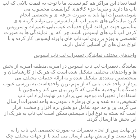
قضا تعداد این مراکز هم کم نیست.اما با توجه به قیمت بالایی که لپ
تاپ ها دارند و تقریبا جزء کالاهای گرانقیمت محسوب می
شوند،تعمیرات آنها باید به صورت حرفه ای و تخصصی انجام
گیرد.نمایندگی های تعمیر لپ تاپ ایسوس می توانند گزینه های
مناسبی جهت دریافت انواع خدمات عیب یابی،تعمیرات و سرویس
کردن لپ تاپ های ایسوس باشند.چرا که این نمایندگی ها به صورت
تخصصی و ویژه بر روی لپ تاپ های با برند ایسوس کار کرده و با
انواع مدل های آن آشنایی کامل دارند.
واحدهای مختلف نمایندگی تعمیرات لپ تاپ ایسوس
نمایندگی تعمیرات لپ تاپ ایسوس در امیریه،منطقه امیریه از بخش
ها و واحدهای مختلفی تشکیل شده است که هر یک از کارشناسان و
متخصصین متعددی تشکیل شده و به ارائه خدمات مختلف می
پردازند.واحد عیب یابی که از مهم ترین واحدهاست به بررسی عیوب
دستگاه با توجه به علائمی که کاربر بیان می کند و همچنین با
استفاده از تجهیزات موجود می پردازد.در نهایت ایراد لپ تاپ
تشخیص داده شده و برای برطرف نمودن،به واحد تعمیرات ارسال
می گردد.این واحد خود شامل دو بخش نرم افزار و سخت افزار
است که بسته به نوع ایراد سیستم،ممکن است لپ تاپ به هر یک از
این بخش ها ارسال گردد.
در نهایت پس از انجام تعمیرات به صورت تخصصی،لپ تاپ را به
واحد تست و آزمایش نهایی ارسال می کنند تا از جهات مختلف چک