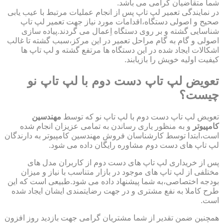
شما متقاضیان گرامی می باشد.
در نمایندگی تعمیر لپ تاپ پس از انجام عملیات مرتبط با عیب یابی
صحیح و اصولی دستگاه،اقدامات مورد نیاز جهت تعمیر لپ تاپ
شناسایی گشته و بر روی دستگاه اِعمال می گردند.پیاده سازی
اصولی و گام به گام مراحل تعمیر در این مرکز،سبب گشته تا غالب
اشکالات ایجاد شده در این دستگاه ها مرتفع گشته و لپ تاپ ها
کیفیت اولیه خویش را بازیابند.
تعویض لپ تاپ دست دوم با لپ تاپ نو
چیست؟
تعویض لپ تاپ دست دوم با لپ تاپ نو که توسط
مهندسین
کامپیوتر
و به منظور یاری رساندن به تمامی عزیزان انجام شده
است،ابتدا توسط کارشناسان فروش مهندسین کامپیوتر به دارندگان
لپ تاپ های دست دوم مشاوره رایگان داده می شود.
پس از خریداری لپ تاپ های دست دوم از کاربران مدل های
مختلفی از لپ تاپ های موجود در بازار متناسب با نیاز و میزان
بودجه اختصاصی،به شما پیشنهاد داده می شود.طبیعی است که این
طرح کاملا به نفع مشتری و در جهت رضایتمندی ایشان ایجاد شده
است.
همچنین ضمن تقدیر از شما مشتریان گرامی جهت بازدید روز افزون