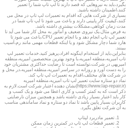
بگیرد،باید به نیروهایی که قصد دارند تا لپ تاپ شما را تعمیر
کنند،اطمینان داشته باشید.
بسیاری از شرکت هایی که اقدام به تعمیرات لپ تاپ در محل می
کنند،کیفیت کار پایینی دارند و باعث می شود تا لپ تاپ شما در
مدت زمان کوتاهی،مشکلات بیشتری داشته باشد.
به فرض مثال،یک نیروی ضعیف و آماتور به محل کار شما می آید تا
تعمیر لپ تاپ انجام دهد و با انجام تعمیر CPU،باعث می شود تا
هارد شما دچار مشکل شود و یا اینکه قطعات مهمی مانند رم،آسیب
ببینند.
بنابراین،باید از استخدام اینگونه افراد،پرهیز کنید.خدمات تعمیر لپ
تاب امیریه،منطقه امیریه،با وجود بهترین متخصصین امیریه،منطقه
امیریهی در شرکت،توانسته است تا رضایت حداکثری مشتریان خود
را به دست آورد و روزانه در سراسر امیریه،منطقه امیریه،در محل و
در شرکت های مختلف،اقدام به تعمیرات لپ تاپ کند.
نماد دو ستاره سایت تعمیر لپ تاب امیریه،منطقه امیریه
(https://www.lap-repair.ir)نشان دهنده اعتبار شرکت است.لازم به
ذکر است که به کمتر کسب و کاری اعطا می شود و یک کسب و
کار باید اعتبار بسیار زیادی داشته باشد و همچنین میزان نارضایتی
کاربران بسیار پایین باشد تا نماد دو ستاره و نماد ساماندهی مناسب
به آن شرکت تعلق بگیرد.
تعمیر مادربرد لپتاپ
تعمیر قطعات لپ تاپ در کمترین زمان ممکن