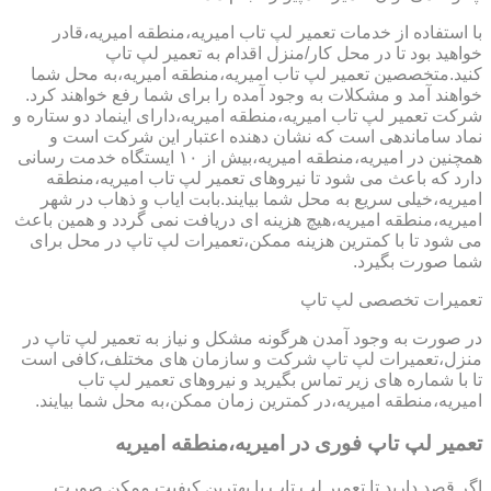
با استفاده از خدمات تعمیر لپ تاب امیریه،منطقه امیریه،قادر
خواهید بود تا در محل کار/منزل اقدام به تعمیر لپ تاپ
کنید.متخصصین تعمیر لپ تاب امیریه،منطقه امیریه،به محل شما
خواهند آمد و مشکلات به وجود آمده را برای شما رفع خواهند کرد.
شرکت تعمیر لپ تاب امیریه،منطقه امیریه،دارای اینماد دو ستاره و
نماد ساماندهی است که نشان دهنده اعتبار این شرکت است و
همچنین در امیریه،منطقه امیریه،بیش از ۱۰ ایستگاه خدمت رسانی
دارد که باعث می شود تا نیروهای تعمیر لپ تاب امیریه،منطقه
امیریه،خیلی سریع به محل شما بیایند.بابت ایاب و ذهاب در شهر
امیریه،منطقه امیریه،هیچ هزینه ای دریافت نمی گردد و همین باعث
می شود تا با کمترین هزینه ممکن،تعمیرات لپ تاپ در محل برای
شما صورت بگیرد.
تعمیرات تخصصی لپ تاپ
در صورت به وجود آمدن هرگونه مشکل و نیاز به تعمیر لپ تاپ در
منزل،تعمیرات لپ تاپ شرکت و سازمان های مختلف،کافی است
تا با شماره های زیر تماس بگیرید و نیروهای تعمیر لپ تاب
امیریه،منطقه امیریه،در کمترین زمان ممکن،به محل شما بیایند.
تعمیر لپ تاپ فوری در امیریه،منطقه امیریه
اگر قصد دارید تا تعمیر لپ تاپ با بهترین کیفیت ممکن صورت