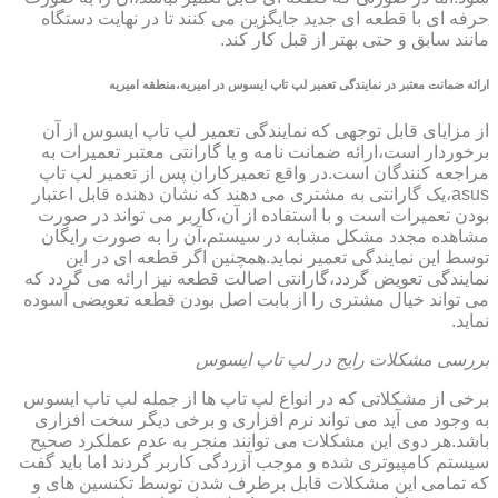
حرفه ای با قطعه ای جدید جایگزین می کنند تا در نهایت دستگاه
مانند سابق و حتی بهتر از قبل کار کند.
ارائه ضمانت معتبر در نمایندگی تعمیر لپ تاپ ایسوس در امیریه،منطقه امیریه
از مزایای قابل توجهی که نمایندگی تعمیر لپ تاپ ایسوس از آن
برخوردار است،ارائه ضمانت نامه و یا گارانتی معتبر تعمیرات به
مراجعه کنندگان است.در واقع تعمیرکاران پس از تعمیر لپ تاپ
asus،یک گارانتی به مشتری می دهند که نشان دهنده قابل اعتبار
بودن تعمیرات است و با استفاده از آن،کاربر می تواند در صورت
مشاهده مجدد مشکل مشابه در سیستم،آن را به صورت رایگان
توسط این نمایندگی تعمیر نماید.همچنین اگر قطعه ای در این
نمایندگی تعویض گردد،گارانتی اصالت قطعه نیز ارائه می گردد که
می تواند خیال مشتری را از بابت اصل بودن قطعه تعویضی آسوده
نماید.
بررسی مشکلات رایج در لپ تاپ ایسوس
برخی از مشکلاتی که در انواع لپ تاپ ها از جمله لپ تاپ ایسوس
به وجود می آید می تواند نرم افزاری و برخی دیگر سخت افزاری
باشد.هر دوی این مشکلات می توانند منجر به عدم عملکرد صحیح
سیستم کامپیوتری شده و موجب آزردگی کاربر گردند اما باید گفت
که تمامی این مشکلات قابل برطرف شدن توسط تکنسین های و