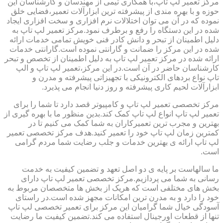
مرکز تعمیر لپ تاپ،با همکاری تیمی از مهندسان و کارشناسان این
حوزه و با بهره مندی از پیشرفته ترین ابزارآلات تعمیر،فضایی خلق
نموده که در آن می توان اختلالات نرم افزاری و سخت افزاری ایجاد
شده در این دستگاه را رفع و برطرف نمود.مرکز تعمیر لپ تاپ به
دلیل اطمینان از تبحر و دانش کادر فنی خویش تمامی خدمات ارائه
شده در این مرکز را ضمانت و گارانتی نموده است.گارانتی خدمات
ارائه شده در مرکز تعمیر لپ تاپ به دلیل اطمینان از تخصص و تبحر
کارشناسان حاضر در آن است.در این مرکز،تعمیر لپ تاپ و الپ
تاپ نواع بردهای الکترونیکی با تجهیزاتی پیشرفته و مدرن و
ابزارآلات لحیم کاری پیشرفته و روز دنیا انجام می پذیرد.
مرکز تخصصی تعمیر لپ تاپ و کامپیوتر قصد دارد تا شما را برای
تعمیر لپ تاپ انواع لپ تاپ کمک کند.بدین منظور ما با بهره گیری از
بهترین و مجرب ترین تعمیرکاران به شما کمک می کنیم تا در
کمترین زمان لپ تاپ خود را تعمیر کنید.هدف مرکز تخصصی تعمیر
لپ تاپ ارائه ی بهترین خدمات و جلب رضایت شما مردم گرامی
است.
ما سالهاست بر پایه ی دو اصل تعهد و تضمین کیفیت به خدمت
رسانی به شما می پردازیم.مرکز تخصصی تعمیر لپ تاپ دارای
بخش های مختلفی است که هریک از بخش ها متخصصان مربوط به
خود را دارد و به مدرن ترین امکانات مجهز شده است.در راستای
آسودگی خیال شما گرامیان این مرکز برای تعمیر تخصصی لپ تاپ
تنها از قطعات اورجینال استفاده می کند.تضمین کیفیت ما رضایت